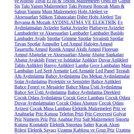
ve Rulosu
Tuval
El İşi & Tekstil Malzemeleri
Örgü İpi
Güpür
Şiş
Takı Yapım Malzemeleri
Takı Pensesi
Boncuk
Mum &
Sabun Yapımı
Mum Malzemeleri
Hobi Aletleri ve
Aksesuarları
Silikon Tabancaları
Diğer Hobi Aletleri
Taş
Boyama & Mozaik
AYDINLATMA VE ELEKTRİK
Ev
Aydınlatmaları
Avizeler
Sarkıt Avizeler
Plafonyer Avizeler
Lambaderler ve Aksesuarları
Lambader
Lambader Başlığı
Lambader Ayağı
Spotlar
Gömme Spotlar
Sıvaüstü Spotlar
Tavan Spotlar
Ampuller
Led Ampul
Halojen Ampul
Tasarruflu Ampul
Rustik Ampul
Akıllı Ampul
Floresan
Ampul
Abajurlar ve Aksesuarları
Abajur
Abajur Şapkaları
Abajur Ayaklığı
Fener ve Işıldaklar
Aplikler
Duvar Aplikleri
Tablo Aplikleri
Banyo Aplikleri
Lamba
Gece Lambaları
Masa
Lambaları
Led Şerit
Armatür
Led Armatür
Led Panel
Tezgah
Altı Aydınlatma
Bahçe Aydınlatma
Dış Mekan Aydınlatmalar
Solar Aydınlatma
Projektör ve Sensörler
Bahçe Aplikleri
Bahçe Feneri ve Meşaleler
Bahçe Masa Üstü Aydınlatma
Bahçe Set Üstü Aydınlatma
Bahçe Aydınlatma Direkleri
Çocuk Odası Aydınlatma
Çocuk Gece Lambası
Çocuk Odası
Duvar Aydınlatmaları
Çocuk Odası Abajuru
Çocuk Odası
Avizesi
Çocuk Masa Lambası
Elektrik Malzemeleri
Priz ve
Anahtarlar
Priz Kutusu
Telefon Prizi
Priz Çerçevesi
Golyat
Priz
Nümeris Priz
Priz
Anahtar Priz
Şalt Malzemeleri
Sigorta
Kutusu
Kontaktör
Elektrik Sigortası
Şalter
Kaçak Akım
Rölesi
Elektrik Sayacı
Uzatma Kablosu ve Grup Priz
Uzatma