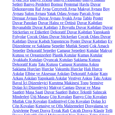
Setleri
Banyo Perdeleri
Bornoz
Peştemal
Havlu
Duvar
Dekorasyonu
Raf
Ayna
Çerçeveli Ayna
Makyaj Aynası
Boy
Aynası
Salon Aynası
Yatak Odası Aynası
Parçalı Ayna
Dresuar Aynası
Duvar Aynası
Ayaklı Ayna
Tablo
Poster
Duvar Panoları
Duvar Halısı ve Örtüsü
Duvar Kağıtları
Boyanabilir Duvar Kağıtları
3 Boyutlu Duvar Kağıtları
Duvar
Stickerları ve Etiketleri
Dekoratif Duvar Kağıtları
Yapışkanlı
Folyolar
Çocuk Odası Duvar Stickerları
Çocuk Odası Duvar
Kağıtları
Duvar Kağıdı Yapıştırıcısı
Poster Duvar Kağıtları
Ev
Düzenleme ve Saklama
Sepetler
Mutfak Sepeti
Çok Amaçlı
Sepetler
Dekoratif Sepetler
Çamaşır Sepetleri
Kutular
Makyaj
Kutusu ve Organizerleri
Plastik Kutular
Kumaş Kutular
Ayakkabı Kutuları
Oyuncak Kutuları
Saklama Kutusu
Dekoratif Kutu
Takı Kutusu
Çamaşır Kurutma Askısı
Saklama Hurçları
Hurçlar
Vakumlu Hurçlar
Halı Hurcu
Askılar
Elbise ve Aksesuar Askıları
Dekoratif Askılar
Kapı
Arkası Askıları
Yapışkanlı Askılar
Vestiyer Askısı
Takı Askısı
Bavul İçi Düzenleyici
Kurutma Makinesi Topu
Şemsiye
Dolap İçi Düzenleyici
Makyaj Çantası
Duvar ve Masa
Saatleri
Masa Saati
Duvar Saatleri
Bahçe Tekstili
Salıncak
Minderleri
Ütü Masası
Çöp Kovaları
Banyo Çöp Kovaları
Mutfak Çöp Kovaları
Endüstriyel Çöp Kovaları
Dolap İçi
Çöp Kovaları
Kırtasiye ve Ofis Malzemeleri
Dosyalama ve
Arşivleme
Poşet Dosya
Evrak Rafı
Çıtçıtlı Dosya
Klasör
Telli