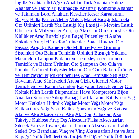
İngiliz Anahtarı
İki Ağızlı Anahtar
Tork Anahtarı
Yıldız
Anahtar ve Takımları
Kurbağcık Anahtarı
Kombine Anahtar
ve Takımları
Boru Anahtarı
Keskiler
Keser
Kargaburun
Balyoz
Balta
Kesici Aletler
Makas
Maket Bıçağı
Iskarpela
Oto Ürünleri
Lastik
Yaz Lastiği
Kış Lastiği
4 Mevsim Lastik
Oto Teknik Malzemeler
Araç İçi Aksesuar
Oto Güneşlik
Oto
Küllükler
Araç Buzdolapları
Bagaj Düzenleyici
Araba
Kokuları
Araç İçi Telefon Tutucular
Bagaj Havuzu
Oto
Paspası
Araç İçi Kamera
Oto Multimedya ve Görüntü
Sistemleri
Oto Bakım Temizlik Ürünleri
Basınçlı Yıkama
Makineleri
Tampon Parlatıcı ve Temizleyiciler
Torpido
Temizlik ve Bakım Ürünleri
Oto Şampuan
Oto Cila ve
Parlatıcı Ürünleri
Polyester Macun
Oto Cam Bakım Ürünleri
ve Temizleyiciler
Mikrofiber Bez
Araç Temizlik Seti
Araç
Boyaları
Araç Süpürgeleri
Araba Çizik Giderici
Motor
Temizleyici ve Bakım Ürünleri
Radyatör Temizleyiciler
Oto
Koltuk Kılıfı
Lastik Ekipmanları
Hava Kompresörü
Bijon
Anahtarı
Sibop ve Sibop Kapağı
Lastik Tamir Kiti
Kriko
Yağ
Motor Katkıları
Hidrolik Yağlar
Motor Yağı
Motor Yağı
Katkısı
Gres Yağı
Yakıt Katkısı
Şanzıman Yağı ve Katkısı
Akü ve Akü Aksesuarları
Akü
Akü Şarj Cihazları
Akü
Takviye Kablosu
Araç Dış Aksesuar
Plaka Aksesuarları
Silecek
Yan ve Tavan Çıtaları
Tampon Aksesuarları
Trafik
Setleri
Oto Brandaları
Vinç ve Vinç Aksesuarları
Jant ve Jant
Kapağı
Trafik Ürünleri
Oto Projektör
Diğer Trafik Ürünleri