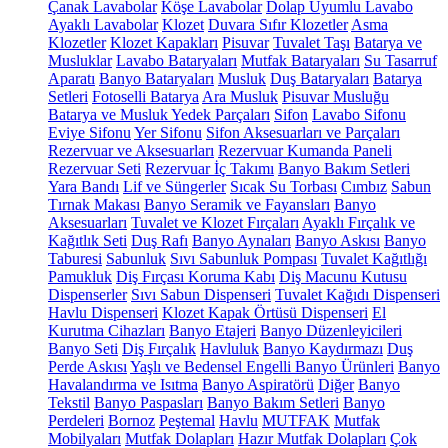
Çanak Lavabolar
Köşe Lavabolar
Dolap Uyumlu Lavabo
Ayaklı Lavabolar
Klozet
Duvara Sıfır Klozetler
Asma
Klozetler
Klozet Kapakları
Pisuvar
Tuvalet Taşı
Batarya ve
Musluklar
Lavabo Bataryaları
Mutfak Bataryaları
Su Tasarruf
Aparatı
Banyo Bataryaları
Musluk
Duş Bataryaları
Batarya
Setleri
Fotoselli Batarya
Ara Musluk
Pisuvar Musluğu
Batarya ve Musluk Yedek Parçaları
Sifon
Lavabo Sifonu
Eviye Sifonu
Yer Sifonu
Sifon Aksesuarları ve Parçaları
Rezervuar ve Aksesuarları
Rezervuar Kumanda Paneli
Rezervuar Seti
Rezervuar İç Takımı
Banyo Bakım Setleri
Yara Bandı
Lif ve Süngerler
Sıcak Su Torbası
Cımbız
Sabun
Tırnak Makası
Banyo Seramik ve Fayansları
Banyo
Aksesuarları
Tuvalet ve Klozet Fırçaları
Ayaklı Fırçalık ve
Kağıtlık Seti
Duş Rafı
Banyo Aynaları
Banyo Askısı
Banyo
Taburesi
Sabunluk
Sıvı Sabunluk Pompası
Tuvalet Kağıtlığı
Pamukluk
Diş Fırçası Koruma Kabı
Diş Macunu Kutusu
Dispenserler
Sıvı Sabun Dispenseri
Tuvalet Kağıdı Dispenseri
Havlu Dispenseri
Klozet Kapak Örtüsü Dispenseri
El
Kurutma Cihazları
Banyo Etajeri
Banyo Düzenleyicileri
Banyo Seti
Diş Fırçalık
Havluluk
Banyo Kaydırmazı
Duş
Perde Askısı
Yaşlı ve Bedensel Engelli Banyo Ürünleri
Banyo
Havalandırma ve Isıtma
Banyo Aspiratörü
Diğer
Banyo
Tekstil
Banyo Paspasları
Banyo Bakım Setleri
Banyo
Perdeleri
Bornoz
Peştemal
Havlu
MUTFAK
Mutfak
Mobilyaları
Mutfak Dolapları
Hazır Mutfak Dolapları
Çok