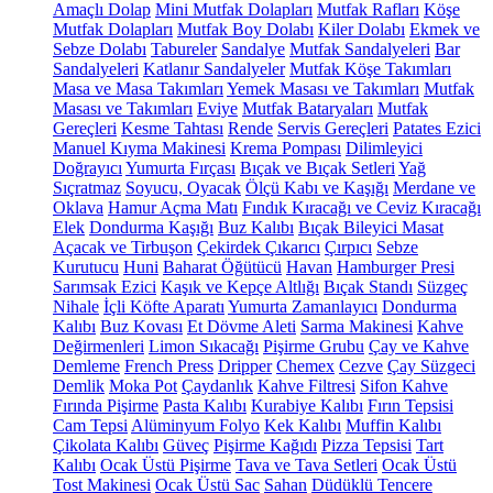
Amaçlı Dolap
Mini Mutfak Dolapları
Mutfak Rafları
Köşe
Mutfak Dolapları
Mutfak Boy Dolabı
Kiler Dolabı
Ekmek ve
Sebze Dolabı
Tabureler
Sandalye
Mutfak Sandalyeleri
Bar
Sandalyeleri
Katlanır Sandalyeler
Mutfak Köşe Takımları
Masa ve Masa Takımları
Yemek Masası ve Takımları
Mutfak
Masası ve Takımları
Eviye
Mutfak Bataryaları
Mutfak
Gereçleri
Kesme Tahtası
Rende
Servis Gereçleri
Patates Ezici
Manuel Kıyma Makinesi
Krema Pompası
Dilimleyici
Doğrayıcı
Yumurta Fırçası
Bıçak ve Bıçak Setleri
Yağ
Sıçratmaz
Soyucu, Oyacak
Ölçü Kabı ve Kaşığı
Merdane ve
Oklava
Hamur Açma Matı
Fındık Kıracağı ve Ceviz Kıracağı
Elek
Dondurma Kaşığı
Buz Kalıbı
Bıçak Bileyici Masat
Açacak ve Tirbuşon
Çekirdek Çıkarıcı
Çırpıcı
Sebze
Kurutucu
Huni
Baharat Öğütücü
Havan
Hamburger Presi
Sarımsak Ezici
Kaşık ve Kepçe Altlığı
Bıçak Standı
Süzgeç
Nihale
İçli Köfte Aparatı
Yumurta Zamanlayıcı
Dondurma
Kalıbı
Buz Kovası
Et Dövme Aleti
Sarma Makinesi
Kahve
Değirmenleri
Limon Sıkacağı
Pişirme Grubu
Çay ve Kahve
Demleme
French Press
Dripper
Chemex
Cezve
Çay Süzgeci
Demlik
Moka Pot
Çaydanlık
Kahve Filtresi
Sifon Kahve
Fırında Pişirme
Pasta Kalıbı
Kurabiye Kalıbı
Fırın Tepsisi
Cam Tepsi
Alüminyum Folyo
Kek Kalıbı
Muffin Kalıbı
Çikolata Kalıbı
Güveç
Pişirme Kağıdı
Pizza Tepsisi
Tart
Kalıbı
Ocak Üstü Pişirme
Tava ve Tava Setleri
Ocak Üstü
Tost Makinesi
Ocak Üstü Sac
Sahan
Düdüklü Tencere