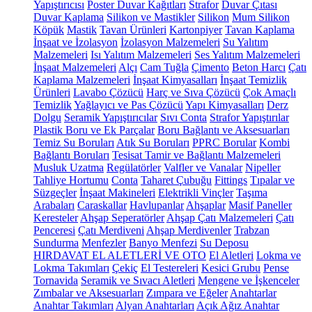
Yapıştırıcısı
Poster Duvar Kağıtları
Strafor
Duvar Çıtası
Duvar Kaplama
Silikon ve Mastikler
Silikon
Mum Silikon
Köpük
Mastik
Tavan Ürünleri
Kartonpiyer
Tavan Kaplama
İnşaat ve İzolasyon
İzolasyon Malzemeleri
Su Yalıtım
Malzemeleri
Isı Yalıtım Malzemeleri
Ses Yalıtım Malzemeleri
İnşaat Malzemeleri
Alçı
Cam Tuğla
Çimento
Beton Harcı
Çatı
Kaplama Malzemeleri
İnşaat Kimyasalları
İnşaat Temizlik
Ürünleri
Lavabo Çözücü
Harç ve Sıva Çözücü
Çok Amaçlı
Temizlik
Yağlayıcı ve Pas Çözücü
Yapı Kimyasalları
Derz
Dolgu
Seramik Yapıştırıcılar
Sıvı Conta
Strafor Yapıştırılar
Plastik Boru ve Ek Parçalar
Boru Bağlantı ve Aksesuarları
Temiz Su Boruları
Atık Su Boruları
PPRC Borular
Kombi
Bağlantı Boruları
Tesisat Tamir ve Bağlantı Malzemeleri
Musluk Uzatma
Regülatörler
Valfler ve Vanalar
Nipeller
Tahliye Hortumu
Conta
Taharet Çubuğu
Fittings
Tıpalar ve
Süzgeçler
İnşaat Makineleri
Elektrikli Vinçler
Taşıma
Arabaları
Caraskallar
Havlupanlar
Ahşaplar
Masif Paneller
Keresteler
Ahşap Seperatörler
Ahşap Çatı Malzemeleri
Çatı
Penceresi
Çatı Merdiveni
Ahşap Merdivenler
Trabzan
Sundurma
Menfezler
Banyo Menfezi
Su Deposu
HIRDAVAT EL ALETLERİ VE OTO
El Aletleri
Lokma ve
Lokma Takımları
Çekiç
El Testereleri
Kesici Grubu
Pense
Tornavida
Seramik ve Sıvacı Aletleri
Mengene ve İşkenceler
Zımbalar ve Aksesuarları
Zımpara ve Eğeler
Anahtarlar
Anahtar Takımları
Alyan Anahtarları
Açık Ağız Anahtar