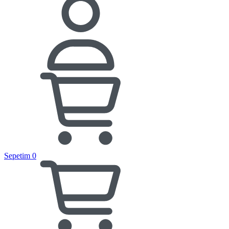
Sepetim
0