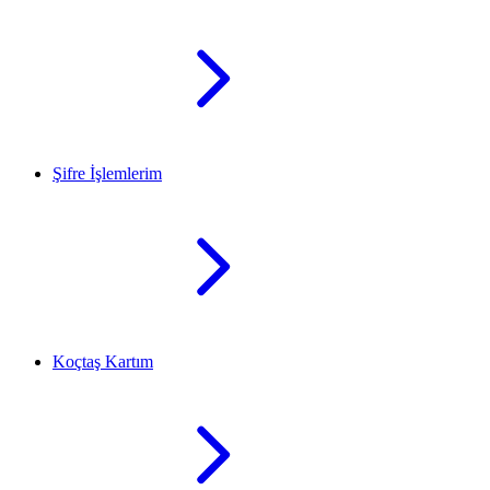
Şifre İşlemlerim
Koçtaş Kartım