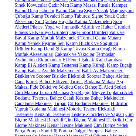
Sinek Kovucular
Çadır Matı
Kamp Masası
Pusula
Kampet
Kamp Duşu
Isıtıcılar
Kamp Çantası
Şişme Yastık
Magnezyum
Çubuğu
Kamp Tuvaleti
Kamp Taburesi
Şişme Yatak
Çadır
Aksesuarı
Sırt Çantası
Hayatta Kalma Malzemeleri
Spor
Aletleri
Pilates, Yoga ve Jimnastik
Ağırlık ve Halter Ürünleri
Fitness ve Kardiyo Ürünleri
Diğer Spor Ürünleri
Valiz ve
Bavul
Kamp Mutfak Malzemeleri
Termal Çanta
Matara
Kamp Yemek Pişirme Seti
Kamp Buzluk ve Soğutucu
Ürünler
Kamp Demliği
Kamp Tavası
Kamp Ocağı
Kamp
Mutfak Aksesuarları
Çakmak ve Yakıcılar
Termoslar
Aydınlatma Ekipmanları
El Feneri
Işıldak
Kafa Lambası
Kamp El Aletleri
Kamp Testeresi
Kamp Küreği
Kamp Bıçağı
Kamp Baltası
Avcılık Malzemeleri
Balık Av Malzemeleri
Bisiklet ve Scooter
Bisiklet
Elektrikli Scooter
Bahçe Aletleri
Çapa
Kürek
Bahçe Eldiveni
Tırmık
Budama Makası
Aşı
Makası
Fide Dikici ve Sökücü
Orak
Bahçe El Aleti Setleri
Çim Makası
Tırpan Misinası
Aşı Bıçağı
Meyve Toplama Aleti
Budama Testeresi
Bahçe Çatalı
Kazma
Bahçe Makineleri
Çapalama Makinesi
Tırpan
Çit Budama Makinesi
Hidrofor
Yaprak Toplama Makinesi
Motorlu Testere
Elektrikli
Testereler
Benzinli Testereler
Testere Zincirleri ve Yağları
Çim
Biçme Makinesi
Benzinli Çim Biçme Makinesi
Elektrikli Çim
Biçme Makinesi
Kenar Kesme Makinesi
Çim Biçme Yedek
Parça
Pompa
Santrifüj Pompa
Dalgıç Pompası
Bahçe