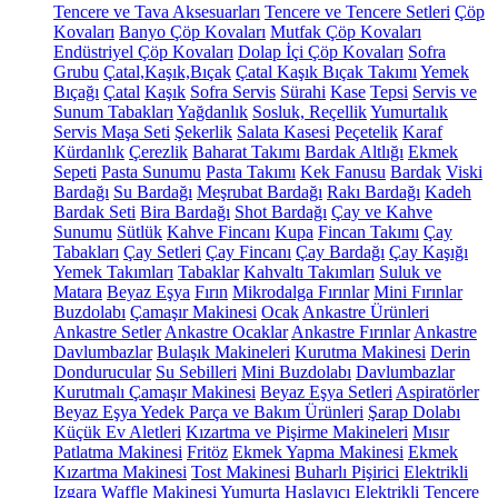
Tencere ve Tava Aksesuarları
Tencere ve Tencere Setleri
Çöp
Kovaları
Banyo Çöp Kovaları
Mutfak Çöp Kovaları
Endüstriyel Çöp Kovaları
Dolap İçi Çöp Kovaları
Sofra
Grubu
Çatal,Kaşık,Bıçak
Çatal Kaşık Bıçak Takımı
Yemek
Bıçağı
Çatal
Kaşık
Sofra Servis
Sürahi
Kase
Tepsi
Servis ve
Sunum Tabakları
Yağdanlık
Sosluk, Reçellik
Yumurtalık
Servis Maşa Seti
Şekerlik
Salata Kasesi
Peçetelik
Karaf
Kürdanlık
Çerezlik
Baharat Takımı
Bardak Altlığı
Ekmek
Sepeti
Pasta Sunumu
Pasta Takımı
Kek Fanusu
Bardak
Viski
Bardağı
Su Bardağı
Meşrubat Bardağı
Rakı Bardağı
Kadeh
Bardak Seti
Bira Bardağı
Shot Bardağı
Çay ve Kahve
Sunumu
Sütlük
Kahve Fincanı
Kupa
Fincan Takımı
Çay
Tabakları
Çay Setleri
Çay Fincanı
Çay Bardağı
Çay Kaşığı
Yemek Takımları
Tabaklar
Kahvaltı Takımları
Suluk ve
Matara
Beyaz Eşya
Fırın
Mikrodalga Fırınlar
Mini Fırınlar
Buzdolabı
Çamaşır Makinesi
Ocak
Ankastre Ürünleri
Ankastre Setler
Ankastre Ocaklar
Ankastre Fırınlar
Ankastre
Davlumbazlar
Bulaşık Makineleri
Kurutma Makinesi
Derin
Dondurucular
Su Sebilleri
Mini Buzdolabı
Davlumbazlar
Kurutmalı Çamaşır Makinesi
Beyaz Eşya Setleri
Aspiratörler
Beyaz Eşya Yedek Parça ve Bakım Ürünleri
Şarap Dolabı
Küçük Ev Aletleri
Kızartma ve Pişirme Makineleri
Mısır
Patlatma Makinesi
Fritöz
Ekmek Yapma Makinesi
Ekmek
Kızartma Makinesi
Tost Makinesi
Buharlı Pişirici
Elektrikli
Izgara
Waffle Makinesi
Yumurta Haşlayıcı
Elektrikli Tencere