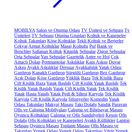
MOBİLYA
Salon ve Oturma Odası
TV Ünitesi ve Sehpası
Tv
Üniteleri
TV Sehpası
Oturma Grupları
Koltuk ve Kanepeler
Koltuk Takımları
Köşe Koltuklar
Tekli Koltuk ve Berjerler
Çekyat
Armut Koltuklar
Masaj Koltuğu
Puf
Bank ve
Benchler
Sallanan Koltuk
Kitaplık
Sehpalar
Zigon Sehpalar
Orta Sehpalar
Yan Sehpalar
Gazetelik
Antre ve Hol
Çok
Amaçlı Dolap
Portmantolar
Askılıklar
Kapı Askısı
Duvar
Askısı
Ayaklı Askılıklar
Dresuar
Ayakkabılık
Yatak Odası
Gardırop
Kapaklı Gardırop
Sürgülü Gardırop
Bez Gardırop
Açık Dolap
Köşe Gardırop
Yüklük
Baza
Tek Kişilik Baza
Çift Kişilik Baza
Yatak Başlığı
Çift Kişilik Yatak Başlığı
Tek
Kişilik Yatak Başlığı
Yatak
Çift Kişilik Yatak
Tek Kişilik
Yatak
Hasta Yatağı
Yatak Pedi & Şiltesi
Karyola
Tek Kişilik
Karyola
Çift Kişilik Karyola
Şifonyerler
Komodin
Yatak
Odası Takımları
Makyaj Masası
Takı Dolabı
Sandık
Paravan
Ofis ve Çalışma Mobilyaları
Çalışma ve Bilgisayar Masası
Oyuncu Koltukları
Çalışma ve Ofis Sandalyeleri
Keson
Ofis
Dolabı
Ofis Koltukları ve Kanepeleri
Ayaklı Küllükler
Laptop
Sehpası
Oyuncu Masası
Toplantı Masası
Ofis Masası ve
Takımları
Yemek Odası
Yemek Odası Takımları
Vitrin
Yemek