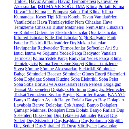
Trafosu
Havuz Ampulü
Havuz Termometresi
Karavan ve
Aksesuarları
ISITMA VE SOĞUTMA
Klima
Portatif Klima
Duvar Tipi Klima
Isı Pompası
Salon Tipi Klima
Klima
Kumandası
Kaset Tipi Klima
Kombi
Tavan Vantilatörleri
Vantilatörler
Hava Temizleyiciler
Nem Cihazları
Hava
Temizleme Cihazları
Buhar Makineleri
Nem Alma Cihazları
ve Rutubet Gidericiler
Elektrikli Isıtıcılar
Quartz Isıtıcılar
Infrared Isıtıcılar
Kule Tipi Isıtıcılar
Yağlı Radyatör
Fanlı
Isıtıcılar
Elektrikli Radyatörler
Dış Mekan Isıtıcılar
Havlupanlar
Radyatörler
Termosifonlar
Şofbenler
Ani Su
Isıtıcı
Isıtma ve Soğutma Yedek Parça
Radyatör Vanaları
Termostat
Klima Yedek Parça
Radyatör Yedek Parça
Klima
Temizleyicisi
Klima Temizleme Spreyi
Klima Temizleme
Sıvısı
Şömine
Şömine Aksesuarları
Elektrikli Şömineler
Bahçe Şömineleri
Bacasız Şömineler
Güneş Enerji Sistemleri
Soba
Doğalgaz Sobası
Kuzine Soba
Elektrikli Soba
Pelet
Soba
Soba Borusu ve Aksesuarları
Hava Perdesi
Doğalgaz
Tesisat Malzemeleri
Doğalgaz Hortumu
Doğalgaz Menfezleri
Tesisat Temizleme Sıvıları
Boyler
Kalorifer Kazanı
BANYO
Banyo Dolapları
Aynalı Banyo Dolabı
Banyo Boy Dolapları
Lavabolu Banyo Dolapları
Çok Amaçlı Banyo Dolapları
Çamaşır Makinesi Dolapları
Ecza Dolabı
Banyo Rafları
Duş
Sistemleri
Duşakabin
Duş Tekneleri
Jakuziler
Küvet
Duş
Setleri
Duş Sistemleri
Duş Başlıkları
Duş Kolonları
Sürgülü
Duş Setleri
Duş Spiralleri
El Duşu
Vitrifiyeler
Lavabolar