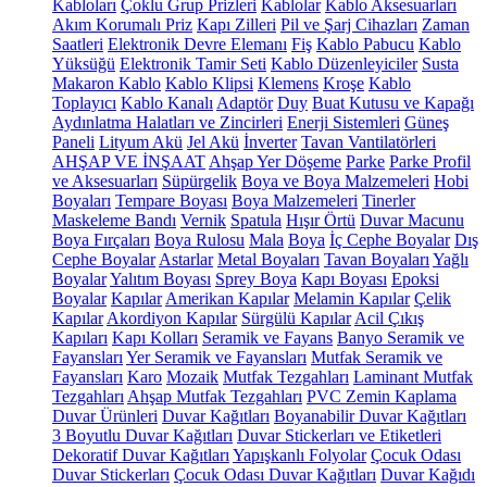
Kabloları
Çoklu Grup Prizleri
Kablolar
Kablo Aksesuarları
Akım Korumalı Priz
Kapı Zilleri
Pil ve Şarj Cihazları
Zaman
Saatleri
Elektronik Devre Elemanı
Fiş
Kablo Pabucu
Kablo
Yüksüğü
Elektronik Tamir Seti
Kablo Düzenleyiciler
Susta
Makaron Kablo
Kablo Klipsi
Klemens
Kroşe
Kablo
Toplayıcı
Kablo Kanalı
Adaptör
Duy
Buat Kutusu ve Kapağı
Aydınlatma Halatları ve Zincirleri
Enerji Sistemleri
Güneş
Paneli
Lityum Akü
Jel Akü
İnverter
Tavan Vantilatörleri
AHŞAP VE İNŞAAT
Ahşap Yer Döşeme
Parke
Parke Profil
ve Aksesuarları
Süpürgelik
Boya ve Boya Malzemeleri
Hobi
Boyaları
Tempare Boyası
Boya Malzemeleri
Tinerler
Maskeleme Bandı
Vernik
Spatula
Hışır Örtü
Duvar Macunu
Boya Fırçaları
Boya Rulosu
Mala
Boya
İç Cephe Boyalar
Dış
Cephe Boyalar
Astarlar
Metal Boyaları
Tavan Boyaları
Yağlı
Boyalar
Yalıtım Boyası
Sprey Boya
Kapı Boyası
Epoksi
Boyalar
Kapılar
Amerikan Kapılar
Melamin Kapılar
Çelik
Kapılar
Akordiyon Kapılar
Sürgülü Kapılar
Acil Çıkış
Kapıları
Kapı Kolları
Seramik ve Fayans
Banyo Seramik ve
Fayansları
Yer Seramik ve Fayansları
Mutfak Seramik ve
Fayansları
Karo
Mozaik
Mutfak Tezgahları
Laminant Mutfak
Tezgahları
Ahşap Mutfak Tezgahları
PVC Zemin Kaplama
Duvar Ürünleri
Duvar Kağıtları
Boyanabilir Duvar Kağıtları
3 Boyutlu Duvar Kağıtları
Duvar Stickerları ve Etiketleri
Dekoratif Duvar Kağıtları
Yapışkanlı Folyolar
Çocuk Odası
Duvar Stickerları
Çocuk Odası Duvar Kağıtları
Duvar Kağıdı