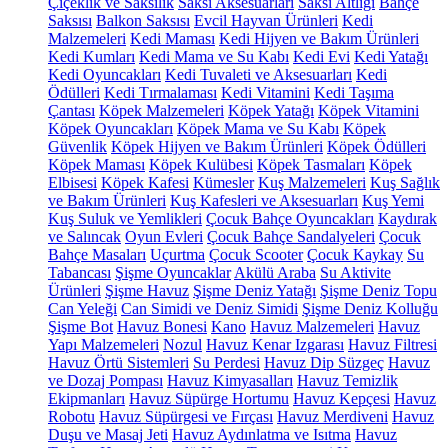
Çiçeklik ve Saksılık
Saksı Aksesuarları
Saksı Altlığı
Bahçe
Saksısı
Balkon Saksısı
Evcil Hayvan Ürünleri
Kedi
Malzemeleri
Kedi Maması
Kedi Hijyen ve Bakım Ürünleri
Kedi Kumları
Kedi Mama ve Su Kabı
Kedi Evi
Kedi Yatağı
Kedi Oyuncakları
Kedi Tuvaleti ve Aksesuarları
Kedi
Ödülleri
Kedi Tırmalaması
Kedi Vitamini
Kedi Taşıma
Çantası
Köpek Malzemeleri
Köpek Yatağı
Köpek Vitamini
Köpek Oyuncakları
Köpek Mama ve Su Kabı
Köpek
Güvenlik
Köpek Hijyen ve Bakım Ürünleri
Köpek Ödülleri
Köpek Maması
Köpek Kulübesi
Köpek Tasmaları
Köpek
Elbisesi
Köpek Kafesi
Kümesler
Kuş Malzemeleri
Kuş Sağlık
ve Bakım Ürünleri
Kuş Kafesleri ve Aksesuarları
Kuş Yemi
Kuş Suluk ve Yemlikleri
Çocuk Bahçe Oyuncakları
Kaydırak
ve Salıncak
Oyun Evleri
Çocuk Bahçe Sandalyeleri
Çocuk
Bahçe Masaları
Uçurtma
Çocuk Scooter
Çocuk Kaykay
Su
Tabancası
Şişme Oyuncaklar
Akülü Araba
Su Aktivite
Ürünleri
Şişme Havuz
Şişme Deniz Yatağı
Şişme Deniz Topu
Can Yeleği
Can Simidi ve Deniz Simidi
Şişme Deniz Kolluğu
Şişme Bot
Havuz Bonesi
Kano
Havuz Malzemeleri
Havuz
Yapı Malzemeleri
Nozul
Havuz Kenar Izgarası
Havuz Filtresi
Havuz Örtü Sistemleri
Su Perdesi
Havuz Dip Süzgeç
Havuz
ve Dozaj Pompası
Havuz Kimyasalları
Havuz Temizlik
Ekipmanları
Havuz Süpürge Hortumu
Havuz Kepçesi
Havuz
Robotu
Havuz Süpürgesi ve Fırçası
Havuz Merdiveni
Havuz
Duşu ve Masaj Jeti
Havuz Aydınlatma ve Isıtma
Havuz