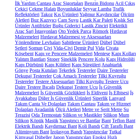
İlk Yardım Çantası
Araç Sigortaları
Benzin Bidonu
Acil Çıkış
Çekici
Çekme Halatı
Boyunluklar
Seyyar Lamba
Trafik
Reflektörleri
Takoz
Kış Ürünleri
Yağmur Kaydırıcılar
Ölçüm
Aletleri
Buz Kazıyıcı
Cam Suyu
Lastik Kar Paleti
Kışlık Set
Ürünler
Antifrizler
Buğu Giderici
Lastik Zinciri
Elektrikli
Araç Şarj İstasyonları
Oto Yedek Parça
Römork
Hırdavat
Malzemeleri
Hırdavat Malzemesi ve Aksesuarları
Yönlendirme Levhaları
Sabitleme Ürünleri
Dübel
Dübel
Setleri
Somun
Çivi
Vida-Çivi
Demir Pul
Vida
Civata
Köşebent
Kapı ve Pencere Malzemeleri
Menteşe
Kapı Kolları
Yalıtım Bantları
Stoper
Sineklik
Pencere Kolu
Kapı Hidroliği
Kapı Dürbünü
Kapı Kilitleri
Kapı Sürgüleri
Anahtarlık
Gönye
Posta Kutuları
Tekerlek
Testereler
Daire Testereler
Dekupaj Testereler
Çok Amaçlı Testereler
Tilki Kuyruğu
Testereler
Testere Aksesuarları
Tilki Kuyruğu Testere Ucu
Daire Testere Bıçağı
Dekupaj Testere Ucu
İş Güvenlik
Malzemeleri
İş Güvenlik Gözlükleri
İş Eldiveni
İş Elbisesi
İş
Ayakkabısı
Diğer İş Güvenlik Ürünleri
Siperlik
Lanyard
Takım Çanta Ve Dolapları
Takım Çantası
Takım ve Hizmet
Dolapları
Avadanlık
Ölçü Aletleri
Metre ve Şerit Metre
Su
Terazisi
Oda Termostatı
Silikon ve Mastikler
Silikon
Mum
Silikon
Köpük
Mastik
Yapıştırıcı ve Bantlar
Bant
Teflon Bant
Elektrik Bandı
Kaydırmaz Bant
Koli Bandı
Çift Taraflı Bant
Alüminyum Bant
İzolasyon Bandı
Yapıştırıcılar
Tutkal
Kimyasal Dübeller
Japon Yapıştırıcıları
Epoksi
Hızlı