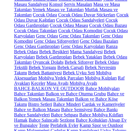
Masası Sandalyesi
Konsol
Servis Masaları
Masa ve Masa
Takımları
Yemek Masası ve Takımları
Mutfak Masası ve
Takımları
Çocuk Odası
Çocuk Odası Duvar Stickerları
Çocuk
Odası Duvar Kağıtları
Çocuk Odası Sandalyeleri
Çocuk
Odası Gardıropları
Çocuk Odası Masası
Çocuk Odası Bazası
Çocuk Odası Takımları
Çocuk Odası Komodini
Çocuk Odası
Karyolaları
Genç Odası
Genç Odası Takımları
Genç Odası
Komodini
Genç Odası Şifonyerleri
Genç Odası Bazaları
Genç Odası Gardıropları
Genç Odası Karyolaları
Ranza
Bebek Odası
Bebek Beşikleri
Mama Sandalyesi
Bebek
Karyolaları
Bebek Gardıropları
Bebek Yatakları
Bebek Odası
Takımları
Oyuncak Dolabı
Bebek Şifonyer
Bebek Odası
Tekstili
Bebek Yorganı
Bebek Çarşafı
Bebek Nevresim
Takımı
Bebek Battaniyesi
Bebek Uyku Seti
Mobilya
Aksesuarları
Mobilya Yedek Parçaları
Mobilya Kulpları
Raf
Ayakları
Keçeler
Masa Ayağı
Mobilya Ayağı
BAHÇE,BALKON VE OUTDOOR
Bahçe Mobilyaları
Bahçe Takımları
Balkon ve Bahçe Oturma Grubu
Bahçe ve
Balkon Yemek Masası Takımları
Balkon ve Bahçe Köşe
Takımı
Bistro Setleri
Bahçe Minderi
Çardak ve Kameriyeler
Bahçe ve Balkon Masası
Bahçe Şemsiyesi
Bahçe Bankı
Bahçe Sandalyeleri
Bahçe Sehpası
Bahçe Mobilya Kılıfları
Hamak
Bahçe Salıncağı
Şezlong
Bahçe Koltukları
Ahşap Ev
ve Bungalov
Tente
Prefabrik Evler
Kamp Spor ve Outdoor
Kamp Malzemeleri
Çadırlar
Kamp Sandalyesi
Uyku Tulumu