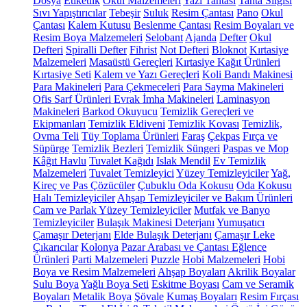
Dosya
Etiketlik
Okul Malzemeleri
Yazı Tahtası
Tahta Silgisi
Sıvı Yapıştırıcılar
Tebeşir
Suluk
Resim Çantası
Pano
Okul
Çantası
Kalem Kutusu
Beslenme Çantası
Resim Boyaları ve
Resim Boya Malzemeleri
Selobant
Ajanda
Defter
Okul
Defteri
Spiralli Defter
Fihrist
Not Defteri
Bloknot
Kırtasiye
Malzemeleri
Masaüstü Gereçleri
Kırtasiye Kağıt Ürünleri
Kırtasiye Seti
Kalem ve Yazı Gereçleri
Koli Bandı Makinesi
Para Makineleri
Para Çekmeceleri
Para Sayma Makineleri
Ofis Sarf Ürünleri
Evrak İmha Makineleri
Laminasyon
Makineleri
Barkod Okuyucu
Temizlik Gereçleri ve
Ekipmanları
Temizlik Eldiveni
Temizlik Kovası
Temizlik,
Ovma Teli
Tüy Toplama Ürünleri
Faraş
Çekpas
Fırça ve
Süpürge
Temizlik Bezleri
Temizlik Süngeri
Paspas ve Mop
Kâğıt Havlu
Tuvalet Kağıdı
Islak Mendil
Ev Temizlik
Malzemeleri
Tuvalet Temizleyici
Yüzey Temizleyiciler
Yağ,
Kireç ve Pas Çözücüler
Çubuklu Oda Kokusu
Oda Kokusu
Halı Temizleyiciler
Ahşap Temizleyiciler ve Bakım Ürünleri
Cam ve Parlak Yüzey Temizleyiciler
Mutfak ve Banyo
Temizleyiciler
Bulaşık Makinesi Deterjanı
Yumuşatıcı
Çamaşır Deterjanı
Elde Bulaşık Deterjanı
Çamaşır Leke
Çıkarıcılar
Kolonya
Pazar Arabası ve Çantası
Eğlence
Ürünleri
Parti Malzemeleri
Puzzle
Hobi Malzemeleri
Hobi
Boya ve Resim Malzemeleri
Ahşap Boyaları
Akrilik Boyalar
Sulu Boya
Yağlı Boya Seti
Eskitme Boyası
Cam ve Seramik
Boyaları
Metalik Boya
Şövale
Kumaş Boyaları
Resim Fırçası