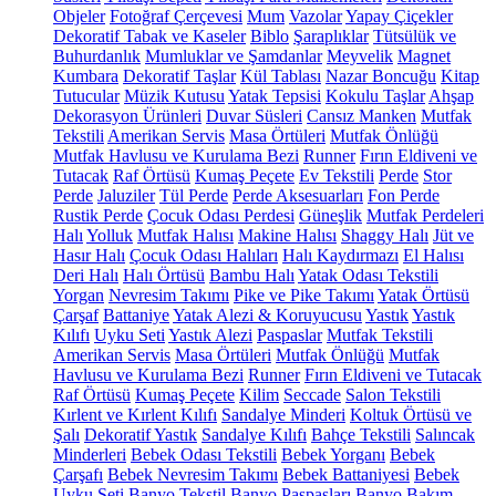
Objeler
Fotoğraf Çerçevesi
Mum
Vazolar
Yapay Çiçekler
Dekoratif Tabak ve Kaseler
Biblo
Şaraplıklar
Tütsülük ve
Buhurdanlık
Mumluklar ve Şamdanlar
Meyvelik
Magnet
Kumbara
Dekoratif Taşlar
Kül Tablası
Nazar Boncuğu
Kitap
Tutucular
Müzik Kutusu
Yatak Tepsisi
Kokulu Taşlar
Ahşap
Dekorasyon Ürünleri
Duvar Süsleri
Cansız Manken
Mutfak
Tekstili
Amerikan Servis
Masa Örtüleri
Mutfak Önlüğü
Mutfak Havlusu ve Kurulama Bezi
Runner
Fırın Eldiveni ve
Tutacak
Raf Örtüsü
Kumaş Peçete
Ev Tekstili
Perde
Stor
Perde
Jaluziler
Tül Perde
Perde Aksesuarları
Fon Perde
Rustik Perde
Çocuk Odası Perdesi
Güneşlik
Mutfak Perdeleri
Halı
Yolluk
Mutfak Halısı
Makine Halısı
Shaggy Halı
Jüt ve
Hasır Halı
Çocuk Odası Halıları
Halı Kaydırmazı
El Halısı
Deri Halı
Halı Örtüsü
Bambu Halı
Yatak Odası Tekstili
Yorgan
Nevresim Takımı
Pike ve Pike Takımı
Yatak Örtüsü
Çarşaf
Battaniye
Yatak Alezi & Koruyucusu
Yastık
Yastık
Kılıfı
Uyku Seti
Yastık Alezi
Paspaslar
Mutfak Tekstili
Amerikan Servis
Masa Örtüleri
Mutfak Önlüğü
Mutfak
Havlusu ve Kurulama Bezi
Runner
Fırın Eldiveni ve Tutacak
Raf Örtüsü
Kumaş Peçete
Kilim
Seccade
Salon Tekstili
Kırlent ve Kırlent Kılıfı
Sandalye Minderi
Koltuk Örtüsü ve
Şalı
Dekoratif Yastık
Sandalye Kılıfı
Bahçe Tekstili
Salıncak
Minderleri
Bebek Odası Tekstili
Bebek Yorganı
Bebek
Çarşafı
Bebek Nevresim Takımı
Bebek Battaniyesi
Bebek
Uyku Seti
Banyo Tekstil
Banyo Paspasları
Banyo Bakım