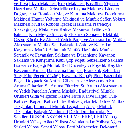
ve Tava
Pizza Makinesi
Krep Makinesi
Basküller
Yiyecek
Hazırlama
Mutfak Tartısı
Mikser
Kıyma Makinesi
Blender
Doğrayıcı ve Rondolar
Meyve Kurutma Makinesi
Dondurma
Makinesi
Hamur Yoğurma Makinesi ve Mutfak Şefleri
Yoğurt
Makinesi
Mutfak Robotu
İçecek Hazırlama
Narenciye
Sıkacağı
Çay Makineleri
Kahve Makinesi
Kettle ve Su
Isıtıcılar
Katı Meyve Sıkacağı
Elektrikli Semaver
Elektrikli
Cezve
Küçük Ev Aletleri Yedek Parça ve Aksesuarları
Mutfak
Aksesuarları
Mutfak Seti
Bulaşıklık
Askı ve Kancalar
Kaydırmaz
Mutfak Sabunluk
Mutfak Havluluk
Mutfak
Seramik ve Fayansları
Saklama ve Düzenleme
Kavanoz
Saklama ve Karıştırma Kabı
Çöp Poşeti
Sebzelikler
Saklama
Bonesi ve Kapağı
Mutfak Raf Düzenleyici
Poşetlik
Kaşıklık
Beslenme Kutusu
Damacana Pompası
Ekmeklik
Sefer Tası
Streç Film
Peçete Yüzüğü
Kavanoz Kapağı
Pipet
Buzdolabı
Poşeti
Doypack
Su Arıtma Cihazları ve Aksesuarları
Su
Arıtma Cihazları
Su Arıtma Filtreleri
Su Arıtma Aksesuarları
ve Yedek Parçaları
Arıtma Musluğu
Endüstriyel Mutfak
Ürünleri
Gıda ve İçecek
Kahve
Filtre Kahve Kağıdı
Türk
Kahvesi
Kapsül Kahve
Filtre Kahve
Çekirdek Kahve
Mutfak
Tezgahları
Laminant Mutfak Tezgahları
Ahşap Mutfak
Tezgahları
Bulaşık Makineleri
Derin Dondurucular
Su
Sebilleri
DEKORASYON VE EV GEREÇLERİ
Yılbaşı
Ürünleri
Yılbaşı Ağacı
Yılbaşı Aydınlatmaları
Yılbaşı Ağacı
Süsleri
Yılbaşı Sepeti
Yılbaşı Parti Malzemeleri
Dekoratif