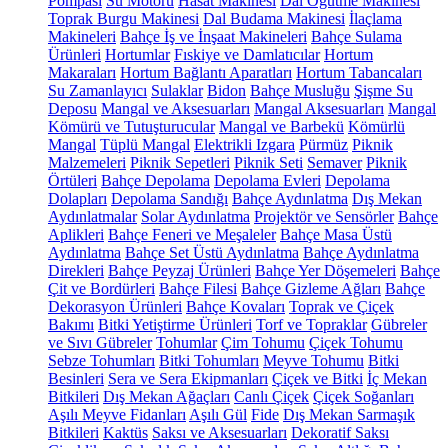
Pompası
Su Motoru
Hasat Makinesi
Dal Öğütme Makinesi
Toprak Burgu Makinesi
Dal Budama Makinesi
İlaçlama
Makineleri
Bahçe İş ve İnşaat Makineleri
Bahçe Sulama
Ürünleri
Hortumlar
Fıskiye ve Damlatıcılar
Hortum
Makaraları
Hortum Bağlantı Aparatları
Hortum Tabancaları
Su Zamanlayıcı
Sulaklar
Bidon
Bahçe Musluğu
Şişme Su
Deposu
Mangal ve Aksesuarları
Mangal Aksesuarları
Mangal
Kömürü ve Tutuşturucular
Mangal ve Barbekü
Kömürlü
Mangal
Tüplü Mangal
Elektrikli Izgara
Pürmüz
Piknik
Malzemeleri
Piknik Sepetleri
Piknik Seti
Semaver
Piknik
Örtüleri
Bahçe Depolama
Depolama Evleri
Depolama
Dolapları
Depolama Sandığı
Bahçe Aydınlatma
Dış Mekan
Aydınlatmalar
Solar Aydınlatma
Projektör ve Sensörler
Bahçe
Aplikleri
Bahçe Feneri ve Meşaleler
Bahçe Masa Üstü
Aydınlatma
Bahçe Set Üstü Aydınlatma
Bahçe Aydınlatma
Direkleri
Bahçe Peyzaj Ürünleri
Bahçe Yer Döşemeleri
Bahçe
Çit ve Bordürleri
Bahçe Filesi
Bahçe Gizleme Ağları
Bahçe
Dekorasyon Ürünleri
Bahçe Kovaları
Toprak ve Çiçek
Bakımı
Bitki Yetiştirme Ürünleri
Torf ve Topraklar
Gübreler
ve Sıvı Gübreler
Tohumlar
Çim Tohumu
Çiçek Tohumu
Sebze Tohumları
Bitki Tohumları
Meyve Tohumu
Bitki
Besinleri
Sera ve Sera Ekipmanları
Çiçek ve Bitki
İç Mekan
Bitkileri
Dış Mekan Ağaçları
Canlı Çiçek
Çiçek Soğanları
Aşılı Meyve Fidanları
Aşılı Gül
Fide
Dış Mekan Sarmaşık
Bitkileri
Kaktüs
Saksı ve Aksesuarları
Dekoratif Saksı