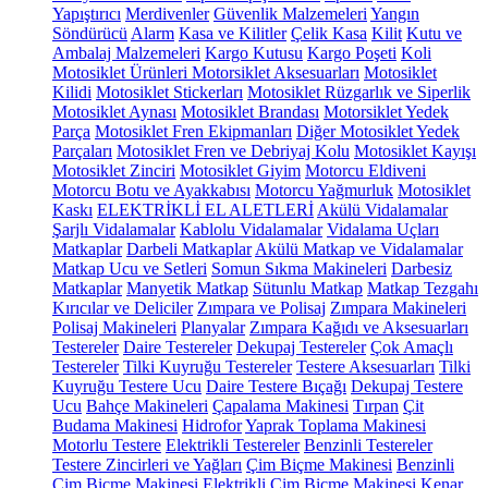
Yapıştırıcı
Merdivenler
Güvenlik Malzemeleri
Yangın
Söndürücü
Alarm
Kasa ve Kilitler
Çelik Kasa
Kilit
Kutu ve
Ambalaj Malzemeleri
Kargo Kutusu
Kargo Poşeti
Koli
Motosiklet Ürünleri
Motorsiklet Aksesuarları
Motosiklet
Kilidi
Motosiklet Stickerları
Motosiklet Rüzgarlık ve Siperlik
Motosiklet Aynası
Motosiklet Brandası
Motorsiklet Yedek
Parça
Motosiklet Fren Ekipmanları
Diğer Motosiklet Yedek
Parçaları
Motosiklet Fren ve Debriyaj Kolu
Motosiklet Kayışı
Motosiklet Zinciri
Motosiklet Giyim
Motorcu Eldiveni
Motorcu Botu ve Ayakkabısı
Motorcu Yağmurluk
Motosiklet
Kaskı
ELEKTRİKLİ EL ALETLERİ
Akülü Vidalamalar
Şarjlı Vidalamalar
Kablolu Vidalamalar
Vidalama Uçları
Matkaplar
Darbeli Matkaplar
Akülü Matkap ve Vidalamalar
Matkap Ucu ve Setleri
Somun Sıkma Makineleri
Darbesiz
Matkaplar
Manyetik Matkap
Sütunlu Matkap
Matkap Tezgahı
Kırıcılar ve Deliciler
Zımpara ve Polisaj
Zımpara Makineleri
Polisaj Makineleri
Planyalar
Zımpara Kağıdı ve Aksesuarları
Testereler
Daire Testereler
Dekupaj Testereler
Çok Amaçlı
Testereler
Tilki Kuyruğu Testereler
Testere Aksesuarları
Tilki
Kuyruğu Testere Ucu
Daire Testere Bıçağı
Dekupaj Testere
Ucu
Bahçe Makineleri
Çapalama Makinesi
Tırpan
Çit
Budama Makinesi
Hidrofor
Yaprak Toplama Makinesi
Motorlu Testere
Elektrikli Testereler
Benzinli Testereler
Testere Zincirleri ve Yağları
Çim Biçme Makinesi
Benzinli
Çim Biçme Makinesi
Elektrikli Çim Biçme Makinesi
Kenar