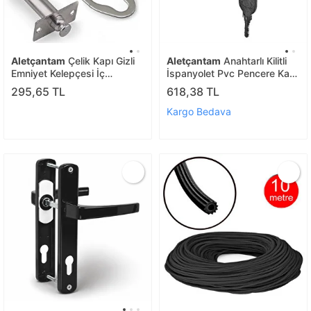
Aletçantam
Çelik Kapı Gizli
Aletçantam
Anahtarlı Kilitli
Emniyet Kelepçesi İç
İspanyolet Pvc Pencere Kapı
Mekanizma Ve Kanca Seti
Kolu Çocuk Güvenlikli
295,65 TL
618,38 TL
Güvenlik Kilidi Sürgü Aparatı
Pimapen Plastik Pen Kulp
Beyaz 1adet
Kargo Bedava