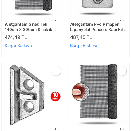
Aletçantam
Sinek Teli
Aletçantam
Pvc Pimapen
140cm X 300cm Sineklik
İspanyolet Pencere Kapı Kilit
Tülü Fiberglass (güneşe
Karşılığı U Tip -10 Adet
474,49 TL
487,45 TL
Dayanıklı)
Kargo Bedava
Kargo Bedava