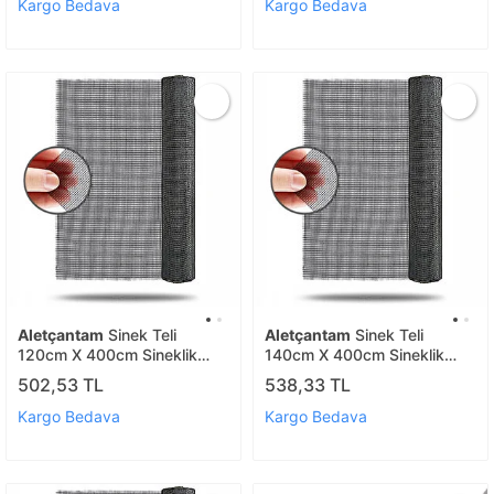
Kargo Bedava
Kargo Bedava
Aletçantam
Sinek Teli
Aletçantam
Sinek Teli
120cm X 400cm Sineklik
140cm X 400cm Sineklik
Tülü Fiberglass (güneşe
Tülü Fiberglass (güneşe
502,53 TL
538,33 TL
Dayanıklı)
Dayanıklı)
Kargo Bedava
Kargo Bedava