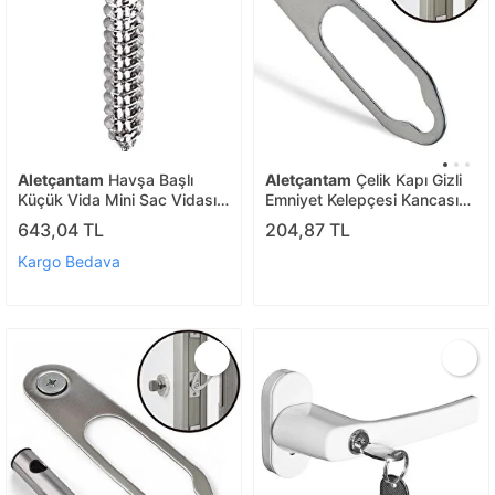
Aletçantam
Havşa Başlı
Aletçantam
Çelik Kapı Gizli
Küçük Vida Mini Sac Vidası
Emniyet Kelepçesi Kancası
Yhb 2.9x22 -500 Adet
Tek Sürgü Çengeli Güvenlik
643,04 TL
204,87 TL
Kilidi Kilit Halka Aparatı
Kargo Bedava