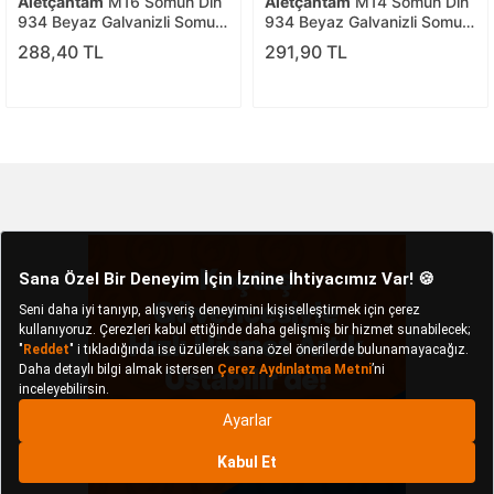
Aletçantam
M16 Somun Dın
Aletçantam
M14 Somun Dın
934 Beyaz Galvanizli Somun
934 Beyaz Galvanizli Somun
-5 Adet
-5 Adet
288,40 TL
291,90 TL