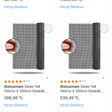
Dayanıklı)
Kargo Bedava
Kargo Bedava
5
(1)
5
(1)
Aletçantam
Sinek Teli
Aletçantam
Sinek Teli
100cm X 300cm Sineklik
160cm X 300cm Sineklik
Tülü Fiberglass (güneşe
Tülü Fiberglass (güneşe
398,98 TL
539,49 TL
Dayanıklı)
Dayanıklı)
Kargo Bedava
Kargo Bedava