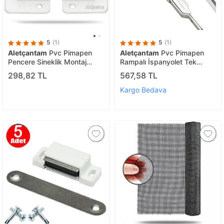
5
(1)
5
(1)
Aletçantam
Pvc Pimapen
Aletçantam
Pvc Pimapen
Pencere Sineklik Montaj
Rampalı İspanyolet Tek
Aparatı 5 Takım Set +vida
Açılım Pencere Kilidi - 100cm
298,82 TL
567,58 TL
(10x20 Profillere Uygundur)
Kargo Bedava