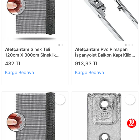
Aletçantam
Sinek Teli
Aletçantam
Pvc Pimapen
120cm X 300cm Sineklik
İspanyolet Balkon Kapı Kilidi
Tülü Fiberglass (güneşe
- 180cm
432 TL
913,93 TL
Dayanıklı)
Kargo Bedava
Kargo Bedava