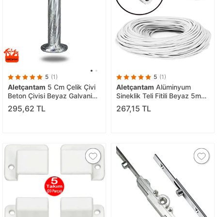
5
(1)
5
(1)
Aletçantam
5 Cm Çelik Çivi
Aletçantam
Alüminyum
Beton Çivisi Beyaz Galvaniz
Sineklik Teli Fitili Beyaz 5mm
Kaplamalı (100'lü Paket)
Kapı Pencere Tül Sabitleme
295,62 TL
267,15 TL
Lastik Contası -10 Metre