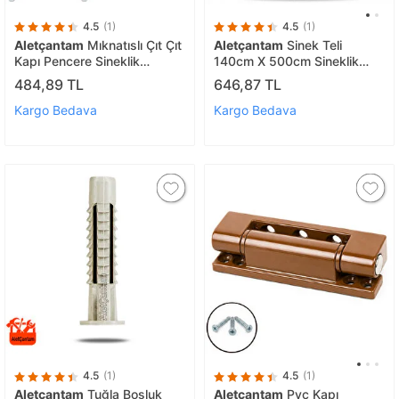
4.5
(1)
4.5
(1)
Aletçantam
Mıknatıslı Çıt Çıt
Aletçantam
Sinek Teli
Kapı Pencere Sineklik
140cm X 500cm Sineklik
Menteşe Mobilya Çıtçıtı
Tülü Fiberglass (güneşe
484,89 TL
646,87 TL
Beyaz Plastik Kilit -5 Adet
Dayanıklı)
Kargo Bedava
Kargo Bedava
4.5
(1)
4.5
(1)
Aletçantam
Tuğla Boşluk
Aletçantam
Pvc Kapı