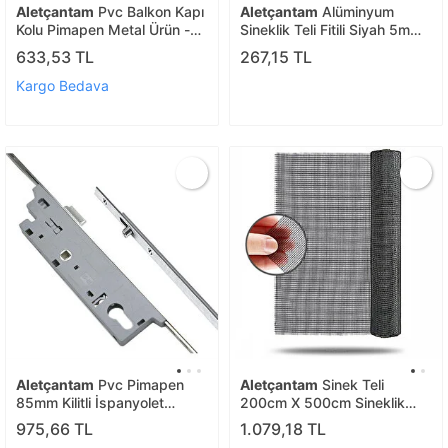
Aletçantam
Pvc Balkon Kapı
Aletçantam
Alüminyum
Kolu Pimapen Metal Ürün -
Sineklik Teli Fitili Siyah 5mm
Siyah
Kapı Pencere Tül Sabitleme
633,53 TL
267,15 TL
Lastik Contası -10 Metre
Kargo Bedava
Aletçantam
Pvc Pimapen
Aletçantam
Sinek Teli
85mm Kilitli İspanyolet
200cm X 500cm Sineklik
Balkon Kapı Kilidi - 180cm
Tülü Fiberglass (güneşe
975,66 TL
1.079,18 TL
Dayanıklı)