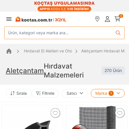
0
Ürün, kategori veya marka ara...
Hırdavat El Aletleri ve Oto
Aletçantam Hırdavat Mal
Hırdavat
Aletçantam
270 Ürün
Malzemeleri
Sırala
Filtrele
Satıcı
Marka
1