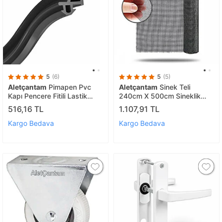
5
(6)
5
(5)
Aletçantam
Pimapen Pvc
Aletçantam
Sinek Teli
Kapı Pencere Fitili Lastik
240cm X 500cm Sineklik
Contası Siyah - 10 Metre
Tülü Fiberglass (güneşe
516,16 TL
1.107,91 TL
Dayanıklı)
Kargo Bedava
Kargo Bedava