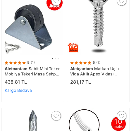
5
(1)
5
(1)
Aletçantam
Sabit Mini Teker
Aletçantam
Matkap Uçlu
Mobilya Tekeri Masa Sehpa
Vida Akıllı Apex Vidası
Komidin Dolap Küçük
3.9x16 - 100 Adet
438,81 TL
281,17 TL
Tekerlek -4 Adet
Kargo Bedava