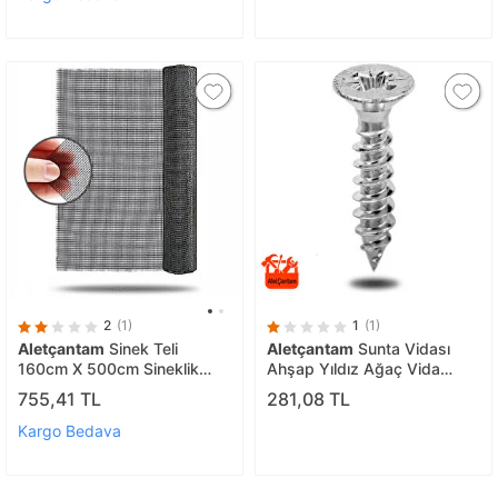
2
(1)
1
(1)
Aletçantam
Sinek Teli
Aletçantam
Sunta Vidası
160cm X 500cm Sineklik
Ahşap Yıldız Ağaç Vida
Tülü Fiberglass (güneşe
4x30 -100 Adet
755,41 TL
281,08 TL
Dayanıklı)
Kargo Bedava