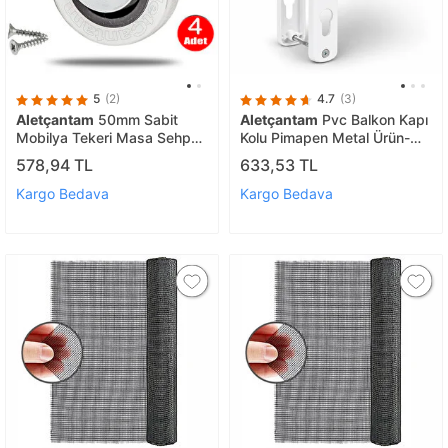
5
(2)
4.7
(3)
Aletçantam
50mm Sabit
Aletçantam
Pvc Balkon Kapı
Mobilya Tekeri Masa Sehpa
Kolu Pimapen Metal Ürün-
Dolap Tekerlek -4 Adet
Beyaz
578,94 TL
633,53 TL
Kargo Bedava
Kargo Bedava