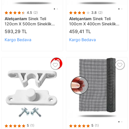
4.5
(2)
3.8
(2)
Aletçantam
Sinek Teli
Aletçantam
Sinek Teli
120cm X 500cm Sineklik
100cm X 400cm Sineklik
Tülü Fiberglass (güneşe
Tülü Fiberglass (güneşe
593,29 TL
459,41 TL
Dayanıklı)
Dayanıklı)
Kargo Bedava
Kargo Bedava
5
(1)
5
(1)