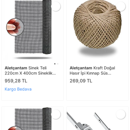
Aletçantam
Sinek Teli
Aletçantam
Kraft Doğal
220cm X 400cm Sineklik
Hasır İpi Kınnap Süs
Tülü Fiberglass (güneşe
Davetiye Kendir Yumak İp
959,28 TL
269,09 TL
Dayanıklı)
Kargo Bedava