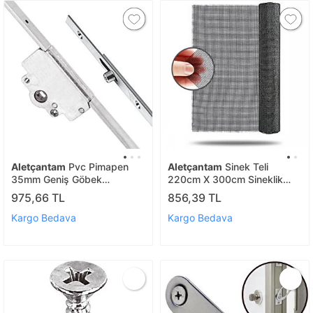
Aletçantam
Pvc Pimapen
Aletçantam
Sinek Teli
35mm Geniş Göbek
220cm X 300cm Sineklik
İspanyolet Balkon Kapı Kilidi
Tülü Fiberglass (güneşe
975,66 TL
856,39 TL
- 180cm
Dayanıklı)
Kargo Bedava
Kargo Bedava