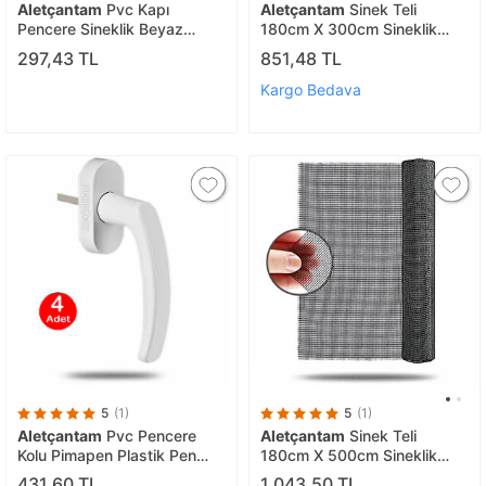
Aletçantam
Pvc Kapı
Aletçantam
Sinek Teli
Pencere Sineklik Beyaz
180cm X 300cm Sineklik
Plastik Çıt Çıt Kilit Menteşe
Tülü Fiberglass (güneşe
297,43 TL
851,48 TL
Büyük Boy 5cm -10 Adet
Dayanıklı)
Kargo Bedava
5
(1)
5
(1)
Aletçantam
Pvc Pencere
Aletçantam
Sinek Teli
Kolu Pimapen Plastik Pen
180cm X 500cm Sineklik
Kulp Beyaz - 4 Adet
Tülü Fiberglass (güneşe
431,60 TL
1.043,50 TL