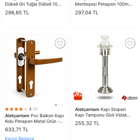
Dübeli Gri Tuğla Dübeli 10
Menteşesi Pimapen 100mm
Mm - 100 Adet
Altınmeşe (plastik Değildir)
296,85 TL
297,04 TL
4
(1)
Aletçantam
Kapı Stoperi
Kapı Tamponu Gizli Vidalı
Aletçantam
Pvc Balkon Kapı
Standart Boy 9 Cm
Kolu Pimapen Metal Ürün -
255,32 TL
Altınmeşe Kahve
633,71 TL
Kargo Bedava