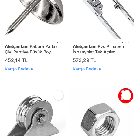
Aletçantam
Kabara Parlak
Aletçantam
Pvc Pimapen
Çivi Raptiye Büyük Boy
İspanyolet Tek Açılım
100'lü Paket
Pencere Kilidi - 100cm
452,14 TL
572,29 TL
Kargo Bedava
Kargo Bedava