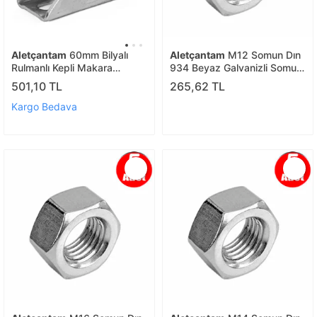
Aletçantam
60mm Bilyalı
Aletçantam
M12 Somun Dın
Rulmanlı Kepli Makara
934 Beyaz Galvanizli Somun
Sürgülü Kapı Ray Tekeri
-10 Adet
501,10 TL
265,62 TL
Kargo Bedava