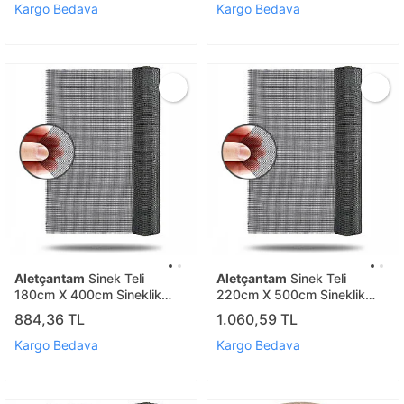
Kargo Bedava
Kargo Bedava
Aletçantam
Sinek Teli
Aletçantam
Sinek Teli
180cm X 400cm Sineklik
220cm X 500cm Sineklik
Tülü Fiberglass (güneşe
Tülü Fiberglass (güneşe
884,36 TL
1.060,59 TL
Dayanıklı)
Dayanıklı)
Kargo Bedava
Kargo Bedava