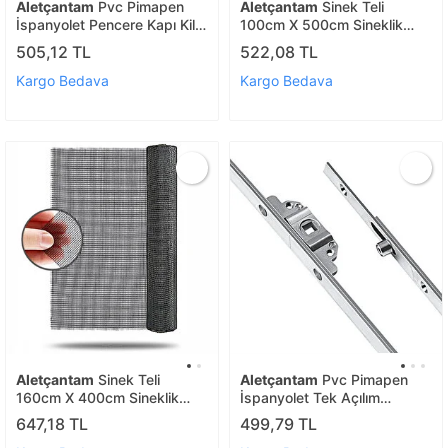
Aletçantam
Pvc Pimapen
Aletçantam
Sinek Teli
İspanyolet Pencere Kapı Kilit
100cm X 500cm Sineklik
Karşılığı Üçgen -10 Adet
Tülü Fiberglass (güneşe
505,12 TL
522,08 TL
Dayanıklı)
Kargo Bedava
Kargo Bedava
Aletçantam
Sinek Teli
Aletçantam
Pvc Pimapen
160cm X 400cm Sineklik
İspanyolet Tek Açılım
Tülü Fiberglass (güneşe
Pencere Kilidi - 80cm
647,18 TL
499,79 TL
Dayanıklı)