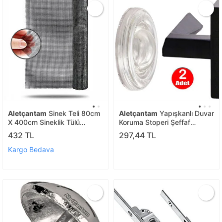
Aletçantam
Sinek Teli 80cm
Aletçantam
Yapışkanlı Duvar
X 400cm Sineklik Tülü
Koruma Stoperi Şeffaf
Fiberglass (güneşe
Silikonlu Kapı Kolu Tamponu -
432 TL
297,44 TL
Dayanıklı)
2 Adet
Kargo Bedava