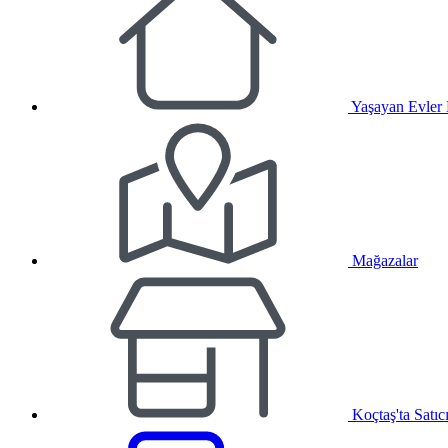
Yaşayan Evler
Mağazalar
Koçtaş'ta Satıc