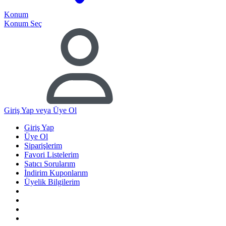
Konum
Konum Seç
Giriş Yap
veya Üye Ol
Giriş Yap
Üye Ol
Siparişlerim
Favori Listelerim
Satıcı Sorularım
İndirim Kuponlarım
Üyelik Bilgilerim