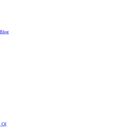
 Blog
ı Ol