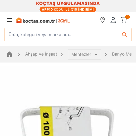
0
Ürün, kategori veya marka ara...
Ahşap ve İnşaat
Banyo Menf
Menfezler