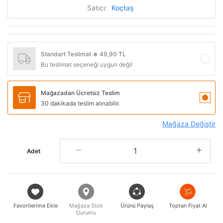
Satıcı:
Koçtaş
Standart Teslimat
49,90 TL
●
Bu teslimat seçeneği uygun değil
Mağazadan Ücretsiz Teslim
30 dakikada teslim alınabilir.
Mağaza Değiştir
Adet
Favorilerime Ekle
Mağaza Stok
Ürünü Paylaş
Toptan Fiyat Al
Durumu