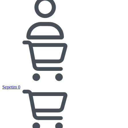
Sepetim
0