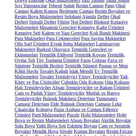
Dosya
Etiketlik
Okul Malzemeleri
Yazı Tahtası
Tahta Silgisi
Sıvı Yapıştırıcılar
Tebeşir
Suluk
Resim Çantası
Pano
Okul
Çantası
Kalem Kutusu
Beslenme Çantası
Resim Boyaları ve
Resim Boya Malzemeleri
Selobant
Ajanda
Defter
Okul
Defteri
Spiralli Defter
Fihrist
Not Defteri
Bloknot
Kırtasiye
Malzemeleri
Masaüstü Gereçleri
Kırtasiye Kağıt Ürünleri
Kırtasiye Seti
Kalem ve Yazı Gereçleri
Koli Bandı Makinesi
Para Makineleri
Para Çekmeceleri
Para Sayma Makineleri
Ofis Sarf Ürünleri
Evrak İmha Makineleri
Laminasyon
Makineleri
Barkod Okuyucu
Temizlik Gereçleri ve
Ekipmanları
Temizlik Eldiveni
Temizlik Kovası
Temizlik,
Ovma Teli
Tüy Toplama Ürünleri
Faraş
Çekpas
Fırça ve
Süpürge
Temizlik Bezleri
Temizlik Süngeri
Paspas ve Mop
Kâğıt Havlu
Tuvalet Kağıdı
Islak Mendil
Ev Temizlik
Malzemeleri
Tuvalet Temizleyici
Yüzey Temizleyiciler
Yağ,
Kireç ve Pas Çözücüler
Çubuklu Oda Kokusu
Oda Kokusu
Halı Temizleyiciler
Ahşap Temizleyiciler ve Bakım Ürünleri
Cam ve Parlak Yüzey Temizleyiciler
Mutfak ve Banyo
Temizleyiciler
Bulaşık Makinesi Deterjanı
Yumuşatıcı
Çamaşır Deterjanı
Elde Bulaşık Deterjanı
Çamaşır Leke
Çıkarıcılar
Kolonya
Pazar Arabası ve Çantası
Eğlence
Ürünleri
Parti Malzemeleri
Puzzle
Hobi Malzemeleri
Hobi
Boya ve Resim Malzemeleri
Ahşap Boyaları
Akrilik Boyalar
Sulu Boya
Yağlı Boya Seti
Eskitme Boyası
Cam ve Seramik
Boyaları
Metalik Boya
Şövale
Kumaş Boyaları
Resim Fırçası