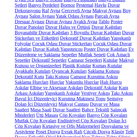
Setleri
Banyo Perdeleri
Bornoz
Peştemal
Havlu
Duvar
Dekorasyonu
Raf
Ayna
Çerçeveli Ayna
Makyaj Aynası
Boy
Aynası
Salon Aynası
Yatak Odası Aynası
Parçalı Ayna
Dresuar Aynası
Duvar Aynası
Ayaklı Ayna
Tablo
Poster
Duvar Panoları
Duvar Halısı ve Örtüsü
Duvar Kağıtları
Boyanabilir Duvar Kağıtları
3 Boyutlu Duvar Kağıtları
Duvar
Stickerları ve Etiketleri
Dekoratif Duvar Kağıtları
Yapışkanlı
Folyolar
Çocuk Odası Duvar Stickerları
Çocuk Odası Duvar
Kağıtları
Duvar Kağıdı Yapıştırıcısı
Poster Duvar Kağıtları
Ev
Düzenleme ve Saklama
Sepetler
Mutfak Sepeti
Çok Amaçlı
Sepetler
Dekoratif Sepetler
Çamaşır Sepetleri
Kutular
Makyaj
Kutusu ve Organizerleri
Plastik Kutular
Kumaş Kutular
Ayakkabı Kutuları
Oyuncak Kutuları
Saklama Kutusu
Dekoratif Kutu
Takı Kutusu
Çamaşır Kurutma Askısı
Saklama Hurçları
Hurçlar
Vakumlu Hurçlar
Halı Hurcu
Askılar
Elbise ve Aksesuar Askıları
Dekoratif Askılar
Kapı
Arkası Askıları
Yapışkanlı Askılar
Vestiyer Askısı
Takı Askısı
Bavul İçi Düzenleyici
Kurutma Makinesi Topu
Şemsiye
Dolap İçi Düzenleyici
Makyaj Çantası
Duvar ve Masa
Saatleri
Masa Saati
Duvar Saatleri
Bahçe Tekstili
Salıncak
Minderleri
Ütü Masası
Çöp Kovaları
Banyo Çöp Kovaları
Mutfak Çöp Kovaları
Endüstriyel Çöp Kovaları
Dolap İçi
Çöp Kovaları
Kırtasiye ve Ofis Malzemeleri
Dosyalama ve
Arşivleme
Poşet Dosya
Evrak Rafı
Çıtçıtlı Dosya
Klasör
Telli