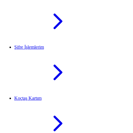
Şifre İşlemlerim
Koçtaş Kartım