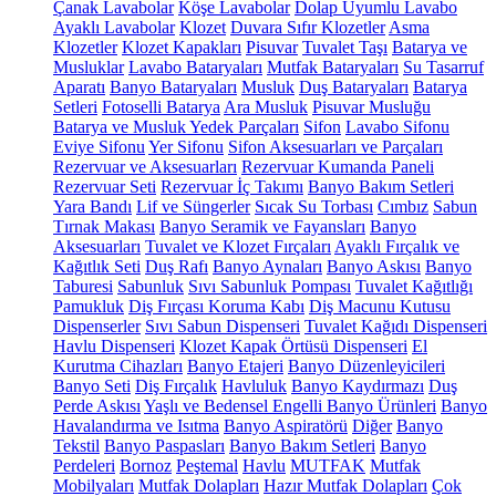
Çanak Lavabolar
Köşe Lavabolar
Dolap Uyumlu Lavabo
Ayaklı Lavabolar
Klozet
Duvara Sıfır Klozetler
Asma
Klozetler
Klozet Kapakları
Pisuvar
Tuvalet Taşı
Batarya ve
Musluklar
Lavabo Bataryaları
Mutfak Bataryaları
Su Tasarruf
Aparatı
Banyo Bataryaları
Musluk
Duş Bataryaları
Batarya
Setleri
Fotoselli Batarya
Ara Musluk
Pisuvar Musluğu
Batarya ve Musluk Yedek Parçaları
Sifon
Lavabo Sifonu
Eviye Sifonu
Yer Sifonu
Sifon Aksesuarları ve Parçaları
Rezervuar ve Aksesuarları
Rezervuar Kumanda Paneli
Rezervuar Seti
Rezervuar İç Takımı
Banyo Bakım Setleri
Yara Bandı
Lif ve Süngerler
Sıcak Su Torbası
Cımbız
Sabun
Tırnak Makası
Banyo Seramik ve Fayansları
Banyo
Aksesuarları
Tuvalet ve Klozet Fırçaları
Ayaklı Fırçalık ve
Kağıtlık Seti
Duş Rafı
Banyo Aynaları
Banyo Askısı
Banyo
Taburesi
Sabunluk
Sıvı Sabunluk Pompası
Tuvalet Kağıtlığı
Pamukluk
Diş Fırçası Koruma Kabı
Diş Macunu Kutusu
Dispenserler
Sıvı Sabun Dispenseri
Tuvalet Kağıdı Dispenseri
Havlu Dispenseri
Klozet Kapak Örtüsü Dispenseri
El
Kurutma Cihazları
Banyo Etajeri
Banyo Düzenleyicileri
Banyo Seti
Diş Fırçalık
Havluluk
Banyo Kaydırmazı
Duş
Perde Askısı
Yaşlı ve Bedensel Engelli Banyo Ürünleri
Banyo
Havalandırma ve Isıtma
Banyo Aspiratörü
Diğer
Banyo
Tekstil
Banyo Paspasları
Banyo Bakım Setleri
Banyo
Perdeleri
Bornoz
Peştemal
Havlu
MUTFAK
Mutfak
Mobilyaları
Mutfak Dolapları
Hazır Mutfak Dolapları
Çok