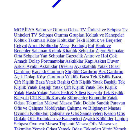
MOBİLYA
Salon ve Oturma Odası
TV Ünitesi ve Sehpası
Tv
Üniteleri
TV Sehpası
Oturma Grupları
Koltuk ve Kanepeler
Koltuk Takımları
Köşe Koltuklar
Tekli Koltuk ve Berjerler
Çekyat
Armut Koltuklar
Masaj Koltuğu
Puf
Bank ve
Benchler
Sallanan Koltuk
Kitaplık
Sehpalar
Zigon Sehpalar
Orta Sehpalar
Yan Sehpalar
Gazetelik
Antre ve Hol
Çok
Amaçlı Dolap
Portmantolar
Askılıklar
Kapı Askısı
Duvar
Askısı
Ayaklı Askılıklar
Dresuar
Ayakkabılık
Yatak Odası
Gardırop
Kapaklı Gardırop
Sürgülü Gardırop
Bez Gardırop
Açık Dolap
Köşe Gardırop
Yüklük
Baza
Tek Kişilik Baza
Çift Kişilik Baza
Yatak Başlığı
Çift Kişilik Yatak Başlığı
Tek
Kişilik Yatak Başlığı
Yatak
Çift Kişilik Yatak
Tek Kişilik
Yatak
Hasta Yatağı
Yatak Pedi & Şiltesi
Karyola
Tek Kişilik
Karyola
Çift Kişilik Karyola
Şifonyerler
Komodin
Yatak
Odası Takımları
Makyaj Masası
Takı Dolabı
Sandık
Paravan
Ofis ve Çalışma Mobilyaları
Çalışma ve Bilgisayar Masası
Oyuncu Koltukları
Çalışma ve Ofis Sandalyeleri
Keson
Ofis
Dolabı
Ofis Koltukları ve Kanepeleri
Ayaklı Küllükler
Laptop
Sehpası
Oyuncu Masası
Toplantı Masası
Ofis Masası ve
Takımları
Yemek Odası
Yemek Odası Takımları
Vitrin
Yemek