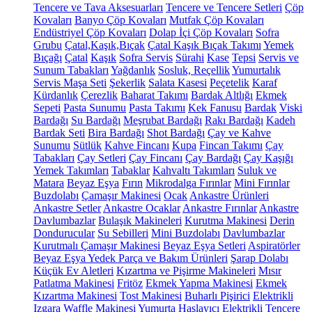
Tencere ve Tava Aksesuarları
Tencere ve Tencere Setleri
Çöp
Kovaları
Banyo Çöp Kovaları
Mutfak Çöp Kovaları
Endüstriyel Çöp Kovaları
Dolap İçi Çöp Kovaları
Sofra
Grubu
Çatal,Kaşık,Bıçak
Çatal Kaşık Bıçak Takımı
Yemek
Bıçağı
Çatal
Kaşık
Sofra Servis
Sürahi
Kase
Tepsi
Servis ve
Sunum Tabakları
Yağdanlık
Sosluk, Reçellik
Yumurtalık
Servis Maşa Seti
Şekerlik
Salata Kasesi
Peçetelik
Karaf
Kürdanlık
Çerezlik
Baharat Takımı
Bardak Altlığı
Ekmek
Sepeti
Pasta Sunumu
Pasta Takımı
Kek Fanusu
Bardak
Viski
Bardağı
Su Bardağı
Meşrubat Bardağı
Rakı Bardağı
Kadeh
Bardak Seti
Bira Bardağı
Shot Bardağı
Çay ve Kahve
Sunumu
Sütlük
Kahve Fincanı
Kupa
Fincan Takımı
Çay
Tabakları
Çay Setleri
Çay Fincanı
Çay Bardağı
Çay Kaşığı
Yemek Takımları
Tabaklar
Kahvaltı Takımları
Suluk ve
Matara
Beyaz Eşya
Fırın
Mikrodalga Fırınlar
Mini Fırınlar
Buzdolabı
Çamaşır Makinesi
Ocak
Ankastre Ürünleri
Ankastre Setler
Ankastre Ocaklar
Ankastre Fırınlar
Ankastre
Davlumbazlar
Bulaşık Makineleri
Kurutma Makinesi
Derin
Dondurucular
Su Sebilleri
Mini Buzdolabı
Davlumbazlar
Kurutmalı Çamaşır Makinesi
Beyaz Eşya Setleri
Aspiratörler
Beyaz Eşya Yedek Parça ve Bakım Ürünleri
Şarap Dolabı
Küçük Ev Aletleri
Kızartma ve Pişirme Makineleri
Mısır
Patlatma Makinesi
Fritöz
Ekmek Yapma Makinesi
Ekmek
Kızartma Makinesi
Tost Makinesi
Buharlı Pişirici
Elektrikli
Izgara
Waffle Makinesi
Yumurta Haşlayıcı
Elektrikli Tencere