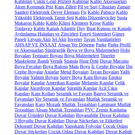
Kabloları
Çoklu Grup Prizleri
Kablolar
Kablo Aksesuarları
Akım Korumalı Priz
Kapı Zilleri
Pil ve Şarj Cihazları
Zaman
Saatleri
Elektronik Devre Elemanı
Fiş
Kablo Pabucu
Kablo
Yüksüğü
Elektronik Tamir Seti
Kablo Düzenleyiciler
Susta
Makaron Kablo
Kablo Klipsi
Klemens
Kroşe
Kablo
Toplayıcı
Kablo Kanalı
Adaptör
Duy
Buat Kutusu ve Kapağı
Aydınlatma Halatları ve Zincirleri
Enerji Sistemleri
Güneş
Paneli
Lityum Akü
Jel Akü
İnverter
Tavan Vantilatörleri
AHŞAP VE İNŞAAT
Ahşap Yer Döşeme
Parke
Parke Profil
ve Aksesuarları
Süpürgelik
Boya ve Boya Malzemeleri
Hobi
Boyaları
Tempare Boyası
Boya Malzemeleri
Tinerler
Maskeleme Bandı
Vernik
Spatula
Hışır Örtü
Duvar Macunu
Boya Fırçaları
Boya Rulosu
Mala
Boya
İç Cephe Boyalar
Dış
Cephe Boyalar
Astarlar
Metal Boyaları
Tavan Boyaları
Yağlı
Boyalar
Yalıtım Boyası
Sprey Boya
Kapı Boyası
Epoksi
Boyalar
Kapılar
Amerikan Kapılar
Melamin Kapılar
Çelik
Kapılar
Akordiyon Kapılar
Sürgülü Kapılar
Acil Çıkış
Kapıları
Kapı Kolları
Seramik ve Fayans
Banyo Seramik ve
Fayansları
Yer Seramik ve Fayansları
Mutfak Seramik ve
Fayansları
Karo
Mozaik
Mutfak Tezgahları
Laminant Mutfak
Tezgahları
Ahşap Mutfak Tezgahları
PVC Zemin Kaplama
Duvar Ürünleri
Duvar Kağıtları
Boyanabilir Duvar Kağıtları
3 Boyutlu Duvar Kağıtları
Duvar Stickerları ve Etiketleri
Dekoratif Duvar Kağıtları
Yapışkanlı Folyolar
Çocuk Odası
Duvar Stickerları
Çocuk Odası Duvar Kağıtları
Duvar Kağıdı