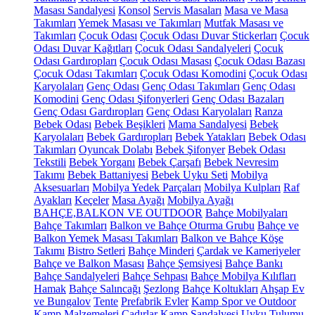
Masası Sandalyesi
Konsol
Servis Masaları
Masa ve Masa
Takımları
Yemek Masası ve Takımları
Mutfak Masası ve
Takımları
Çocuk Odası
Çocuk Odası Duvar Stickerları
Çocuk
Odası Duvar Kağıtları
Çocuk Odası Sandalyeleri
Çocuk
Odası Gardıropları
Çocuk Odası Masası
Çocuk Odası Bazası
Çocuk Odası Takımları
Çocuk Odası Komodini
Çocuk Odası
Karyolaları
Genç Odası
Genç Odası Takımları
Genç Odası
Komodini
Genç Odası Şifonyerleri
Genç Odası Bazaları
Genç Odası Gardıropları
Genç Odası Karyolaları
Ranza
Bebek Odası
Bebek Beşikleri
Mama Sandalyesi
Bebek
Karyolaları
Bebek Gardıropları
Bebek Yatakları
Bebek Odası
Takımları
Oyuncak Dolabı
Bebek Şifonyer
Bebek Odası
Tekstili
Bebek Yorganı
Bebek Çarşafı
Bebek Nevresim
Takımı
Bebek Battaniyesi
Bebek Uyku Seti
Mobilya
Aksesuarları
Mobilya Yedek Parçaları
Mobilya Kulpları
Raf
Ayakları
Keçeler
Masa Ayağı
Mobilya Ayağı
BAHÇE,BALKON VE OUTDOOR
Bahçe Mobilyaları
Bahçe Takımları
Balkon ve Bahçe Oturma Grubu
Bahçe ve
Balkon Yemek Masası Takımları
Balkon ve Bahçe Köşe
Takımı
Bistro Setleri
Bahçe Minderi
Çardak ve Kameriyeler
Bahçe ve Balkon Masası
Bahçe Şemsiyesi
Bahçe Bankı
Bahçe Sandalyeleri
Bahçe Sehpası
Bahçe Mobilya Kılıfları
Hamak
Bahçe Salıncağı
Şezlong
Bahçe Koltukları
Ahşap Ev
ve Bungalov
Tente
Prefabrik Evler
Kamp Spor ve Outdoor
Kamp Malzemeleri
Çadırlar
Kamp Sandalyesi
Uyku Tulumu