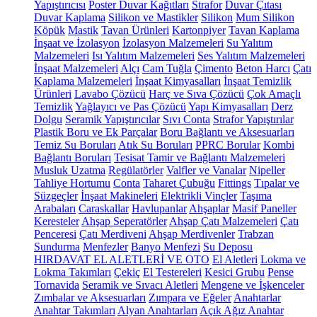
Yapıştırıcısı
Poster Duvar Kağıtları
Strafor
Duvar Çıtası
Duvar Kaplama
Silikon ve Mastikler
Silikon
Mum Silikon
Köpük
Mastik
Tavan Ürünleri
Kartonpiyer
Tavan Kaplama
İnşaat ve İzolasyon
İzolasyon Malzemeleri
Su Yalıtım
Malzemeleri
Isı Yalıtım Malzemeleri
Ses Yalıtım Malzemeleri
İnşaat Malzemeleri
Alçı
Cam Tuğla
Çimento
Beton Harcı
Çatı
Kaplama Malzemeleri
İnşaat Kimyasalları
İnşaat Temizlik
Ürünleri
Lavabo Çözücü
Harç ve Sıva Çözücü
Çok Amaçlı
Temizlik
Yağlayıcı ve Pas Çözücü
Yapı Kimyasalları
Derz
Dolgu
Seramik Yapıştırıcılar
Sıvı Conta
Strafor Yapıştırılar
Plastik Boru ve Ek Parçalar
Boru Bağlantı ve Aksesuarları
Temiz Su Boruları
Atık Su Boruları
PPRC Borular
Kombi
Bağlantı Boruları
Tesisat Tamir ve Bağlantı Malzemeleri
Musluk Uzatma
Regülatörler
Valfler ve Vanalar
Nipeller
Tahliye Hortumu
Conta
Taharet Çubuğu
Fittings
Tıpalar ve
Süzgeçler
İnşaat Makineleri
Elektrikli Vinçler
Taşıma
Arabaları
Caraskallar
Havlupanlar
Ahşaplar
Masif Paneller
Keresteler
Ahşap Seperatörler
Ahşap Çatı Malzemeleri
Çatı
Penceresi
Çatı Merdiveni
Ahşap Merdivenler
Trabzan
Sundurma
Menfezler
Banyo Menfezi
Su Deposu
HIRDAVAT EL ALETLERİ VE OTO
El Aletleri
Lokma ve
Lokma Takımları
Çekiç
El Testereleri
Kesici Grubu
Pense
Tornavida
Seramik ve Sıvacı Aletleri
Mengene ve İşkenceler
Zımbalar ve Aksesuarları
Zımpara ve Eğeler
Anahtarlar
Anahtar Takımları
Alyan Anahtarları
Açık Ağız Anahtar