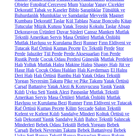
Objeler
Fotoğraf Çerçevesi
Mum
Vazolar
Yapay Çiçekler
Dekoratif Tabak ve Kaseler
Biblo
Şaraplıklar
Tütsülük ve
Buhurdanlık
Mumluklar ve Şamdanlar
Meyvelik
Magnet
Kumbara
Dekoratif Taşlar
Kül Tablası
Nazar Boncuğu
Kitap
Tutucular
Müzik Kutusu
Yatak Tepsisi
Kokulu Taşlar
Ahşap
Dekorasyon Ürünleri
Duvar Süsleri
Cansız Manken
Mutfak
Tekstili
Amerikan Servis
Masa Örtüleri
Mutfak Önlüğü
Mutfak Havlusu ve Kurulama Bezi
Runner
Fırın Eldiveni ve
Tutacak
Raf Örtüsü
Kumaş Peçete
Ev Tekstili
Perde
Stor
Perde
Jaluziler
Tül Perde
Perde Aksesuarları
Fon Perde
Rustik Perde
Çocuk Odası Perdesi
Güneşlik
Mutfak Perdeleri
Halı
Yolluk
Mutfak Halısı
Makine Halısı
Shaggy Halı
Jüt ve
Hasır Halı
Çocuk Odası Halıları
Halı Kaydırmazı
El Halısı
Deri Halı
Halı Örtüsü
Bambu Halı
Yatak Odası Tekstili
Yorgan
Nevresim Takımı
Pike ve Pike Takımı
Yatak Örtüsü
Çarşaf
Battaniye
Yatak Alezi & Koruyucusu
Yastık
Yastık
Kılıfı
Uyku Seti
Yastık Alezi
Paspaslar
Mutfak Tekstili
Amerikan Servis
Masa Örtüleri
Mutfak Önlüğü
Mutfak
Havlusu ve Kurulama Bezi
Runner
Fırın Eldiveni ve Tutacak
Raf Örtüsü
Kumaş Peçete
Kilim
Seccade
Salon Tekstili
Kırlent ve Kırlent Kılıfı
Sandalye Minderi
Koltuk Örtüsü ve
Şalı
Dekoratif Yastık
Sandalye Kılıfı
Bahçe Tekstili
Salıncak
Minderleri
Bebek Odası Tekstili
Bebek Yorganı
Bebek
Çarşafı
Bebek Nevresim Takımı
Bebek Battaniyesi
Bebek
Uyku Seti
Banyo Tekstil
Banyo Paspasları
Banyo Bakım