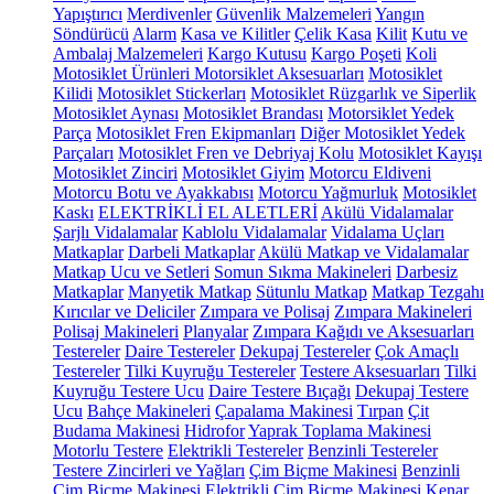
Yapıştırıcı
Merdivenler
Güvenlik Malzemeleri
Yangın
Söndürücü
Alarm
Kasa ve Kilitler
Çelik Kasa
Kilit
Kutu ve
Ambalaj Malzemeleri
Kargo Kutusu
Kargo Poşeti
Koli
Motosiklet Ürünleri
Motorsiklet Aksesuarları
Motosiklet
Kilidi
Motosiklet Stickerları
Motosiklet Rüzgarlık ve Siperlik
Motosiklet Aynası
Motosiklet Brandası
Motorsiklet Yedek
Parça
Motosiklet Fren Ekipmanları
Diğer Motosiklet Yedek
Parçaları
Motosiklet Fren ve Debriyaj Kolu
Motosiklet Kayışı
Motosiklet Zinciri
Motosiklet Giyim
Motorcu Eldiveni
Motorcu Botu ve Ayakkabısı
Motorcu Yağmurluk
Motosiklet
Kaskı
ELEKTRİKLİ EL ALETLERİ
Akülü Vidalamalar
Şarjlı Vidalamalar
Kablolu Vidalamalar
Vidalama Uçları
Matkaplar
Darbeli Matkaplar
Akülü Matkap ve Vidalamalar
Matkap Ucu ve Setleri
Somun Sıkma Makineleri
Darbesiz
Matkaplar
Manyetik Matkap
Sütunlu Matkap
Matkap Tezgahı
Kırıcılar ve Deliciler
Zımpara ve Polisaj
Zımpara Makineleri
Polisaj Makineleri
Planyalar
Zımpara Kağıdı ve Aksesuarları
Testereler
Daire Testereler
Dekupaj Testereler
Çok Amaçlı
Testereler
Tilki Kuyruğu Testereler
Testere Aksesuarları
Tilki
Kuyruğu Testere Ucu
Daire Testere Bıçağı
Dekupaj Testere
Ucu
Bahçe Makineleri
Çapalama Makinesi
Tırpan
Çit
Budama Makinesi
Hidrofor
Yaprak Toplama Makinesi
Motorlu Testere
Elektrikli Testereler
Benzinli Testereler
Testere Zincirleri ve Yağları
Çim Biçme Makinesi
Benzinli
Çim Biçme Makinesi
Elektrikli Çim Biçme Makinesi
Kenar