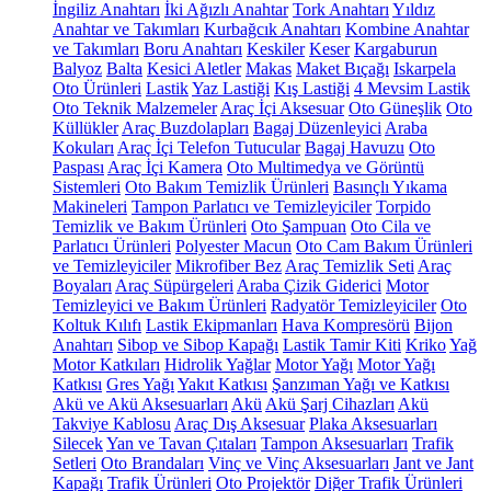
İngiliz Anahtarı
İki Ağızlı Anahtar
Tork Anahtarı
Yıldız
Anahtar ve Takımları
Kurbağcık Anahtarı
Kombine Anahtar
ve Takımları
Boru Anahtarı
Keskiler
Keser
Kargaburun
Balyoz
Balta
Kesici Aletler
Makas
Maket Bıçağı
Iskarpela
Oto Ürünleri
Lastik
Yaz Lastiği
Kış Lastiği
4 Mevsim Lastik
Oto Teknik Malzemeler
Araç İçi Aksesuar
Oto Güneşlik
Oto
Küllükler
Araç Buzdolapları
Bagaj Düzenleyici
Araba
Kokuları
Araç İçi Telefon Tutucular
Bagaj Havuzu
Oto
Paspası
Araç İçi Kamera
Oto Multimedya ve Görüntü
Sistemleri
Oto Bakım Temizlik Ürünleri
Basınçlı Yıkama
Makineleri
Tampon Parlatıcı ve Temizleyiciler
Torpido
Temizlik ve Bakım Ürünleri
Oto Şampuan
Oto Cila ve
Parlatıcı Ürünleri
Polyester Macun
Oto Cam Bakım Ürünleri
ve Temizleyiciler
Mikrofiber Bez
Araç Temizlik Seti
Araç
Boyaları
Araç Süpürgeleri
Araba Çizik Giderici
Motor
Temizleyici ve Bakım Ürünleri
Radyatör Temizleyiciler
Oto
Koltuk Kılıfı
Lastik Ekipmanları
Hava Kompresörü
Bijon
Anahtarı
Sibop ve Sibop Kapağı
Lastik Tamir Kiti
Kriko
Yağ
Motor Katkıları
Hidrolik Yağlar
Motor Yağı
Motor Yağı
Katkısı
Gres Yağı
Yakıt Katkısı
Şanzıman Yağı ve Katkısı
Akü ve Akü Aksesuarları
Akü
Akü Şarj Cihazları
Akü
Takviye Kablosu
Araç Dış Aksesuar
Plaka Aksesuarları
Silecek
Yan ve Tavan Çıtaları
Tampon Aksesuarları
Trafik
Setleri
Oto Brandaları
Vinç ve Vinç Aksesuarları
Jant ve Jant
Kapağı
Trafik Ürünleri
Oto Projektör
Diğer Trafik Ürünleri