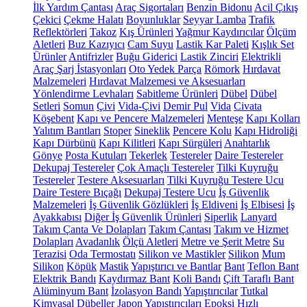
İlk Yardım Çantası
Araç Sigortaları
Benzin Bidonu
Acil Çıkış
Çekici
Çekme Halatı
Boyunluklar
Seyyar Lamba
Trafik
Reflektörleri
Takoz
Kış Ürünleri
Yağmur Kaydırıcılar
Ölçüm
Aletleri
Buz Kazıyıcı
Cam Suyu
Lastik Kar Paleti
Kışlık Set
Ürünler
Antifrizler
Buğu Giderici
Lastik Zinciri
Elektrikli
Araç Şarj İstasyonları
Oto Yedek Parça
Römork
Hırdavat
Malzemeleri
Hırdavat Malzemesi ve Aksesuarları
Yönlendirme Levhaları
Sabitleme Ürünleri
Dübel
Dübel
Setleri
Somun
Çivi
Vida-Çivi
Demir Pul
Vida
Civata
Köşebent
Kapı ve Pencere Malzemeleri
Menteşe
Kapı Kolları
Yalıtım Bantları
Stoper
Sineklik
Pencere Kolu
Kapı Hidroliği
Kapı Dürbünü
Kapı Kilitleri
Kapı Sürgüleri
Anahtarlık
Gönye
Posta Kutuları
Tekerlek
Testereler
Daire Testereler
Dekupaj Testereler
Çok Amaçlı Testereler
Tilki Kuyruğu
Testereler
Testere Aksesuarları
Tilki Kuyruğu Testere Ucu
Daire Testere Bıçağı
Dekupaj Testere Ucu
İş Güvenlik
Malzemeleri
İş Güvenlik Gözlükleri
İş Eldiveni
İş Elbisesi
İş
Ayakkabısı
Diğer İş Güvenlik Ürünleri
Siperlik
Lanyard
Takım Çanta Ve Dolapları
Takım Çantası
Takım ve Hizmet
Dolapları
Avadanlık
Ölçü Aletleri
Metre ve Şerit Metre
Su
Terazisi
Oda Termostatı
Silikon ve Mastikler
Silikon
Mum
Silikon
Köpük
Mastik
Yapıştırıcı ve Bantlar
Bant
Teflon Bant
Elektrik Bandı
Kaydırmaz Bant
Koli Bandı
Çift Taraflı Bant
Alüminyum Bant
İzolasyon Bandı
Yapıştırıcılar
Tutkal
Kimyasal Dübeller
Japon Yapıştırıcıları
Epoksi
Hızlı