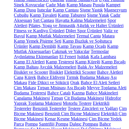
Sinek Kovucular
Çadır Matı
Kamp Masası
Pusula
Kampet
Kamp Duşu
Isıtıcılar
Kamp Çantası
Şişme Yastık
Magnezyum
Çubuğu
Kamp Tuvaleti
Kamp Taburesi
Şişme Yatak
Çadır
Aksesuarı
Sırt Çantası
Hayatta Kalma Malzemeleri
Spor
Aletleri
Pilates, Yoga ve Jimnastik
Ağırlık ve Halter Ürünleri
Fitness ve Kardiyo Ürünleri
Diğer Spor Ürünleri
Valiz ve
Bavul
Kamp Mutfak Malzemeleri
Termal Çanta
Matara
Kamp Yemek Pişirme Seti
Kamp Buzluk ve Soğutucu
Ürünler
Kamp Demliği
Kamp Tavası
Kamp Ocağı
Kamp
Mutfak Aksesuarları
Çakmak ve Yakıcılar
Termoslar
Aydınlatma Ekipmanları
El Feneri
Işıldak
Kafa Lambası
Kamp El Aletleri
Kamp Testeresi
Kamp Küreği
Kamp Bıçağı
Kamp Baltası
Avcılık Malzemeleri
Balık Av Malzemeleri
Bisiklet ve Scooter
Bisiklet
Elektrikli Scooter
Bahçe Aletleri
Çapa
Kürek
Bahçe Eldiveni
Tırmık
Budama Makası
Aşı
Makası
Fide Dikici ve Sökücü
Orak
Bahçe El Aleti Setleri
Çim Makası
Tırpan Misinası
Aşı Bıçağı
Meyve Toplama Aleti
Budama Testeresi
Bahçe Çatalı
Kazma
Bahçe Makineleri
Çapalama Makinesi
Tırpan
Çit Budama Makinesi
Hidrofor
Yaprak Toplama Makinesi
Motorlu Testere
Elektrikli
Testereler
Benzinli Testereler
Testere Zincirleri ve Yağları
Çim
Biçme Makinesi
Benzinli Çim Biçme Makinesi
Elektrikli Çim
Biçme Makinesi
Kenar Kesme Makinesi
Çim Biçme Yedek
Parça
Pompa
Santrifüj Pompa
Dalgıç Pompası
Bahçe