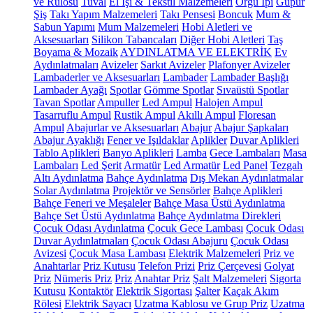
ve Rulosu
Tuval
El İşi & Tekstil Malzemeleri
Örgü İpi
Güpür
Şiş
Takı Yapım Malzemeleri
Takı Pensesi
Boncuk
Mum &
Sabun Yapımı
Mum Malzemeleri
Hobi Aletleri ve
Aksesuarları
Silikon Tabancaları
Diğer Hobi Aletleri
Taş
Boyama & Mozaik
AYDINLATMA VE ELEKTRİK
Ev
Aydınlatmaları
Avizeler
Sarkıt Avizeler
Plafonyer Avizeler
Lambaderler ve Aksesuarları
Lambader
Lambader Başlığı
Lambader Ayağı
Spotlar
Gömme Spotlar
Sıvaüstü Spotlar
Tavan Spotlar
Ampuller
Led Ampul
Halojen Ampul
Tasarruflu Ampul
Rustik Ampul
Akıllı Ampul
Floresan
Ampul
Abajurlar ve Aksesuarları
Abajur
Abajur Şapkaları
Abajur Ayaklığı
Fener ve Işıldaklar
Aplikler
Duvar Aplikleri
Tablo Aplikleri
Banyo Aplikleri
Lamba
Gece Lambaları
Masa
Lambaları
Led Şerit
Armatür
Led Armatür
Led Panel
Tezgah
Altı Aydınlatma
Bahçe Aydınlatma
Dış Mekan Aydınlatmalar
Solar Aydınlatma
Projektör ve Sensörler
Bahçe Aplikleri
Bahçe Feneri ve Meşaleler
Bahçe Masa Üstü Aydınlatma
Bahçe Set Üstü Aydınlatma
Bahçe Aydınlatma Direkleri
Çocuk Odası Aydınlatma
Çocuk Gece Lambası
Çocuk Odası
Duvar Aydınlatmaları
Çocuk Odası Abajuru
Çocuk Odası
Avizesi
Çocuk Masa Lambası
Elektrik Malzemeleri
Priz ve
Anahtarlar
Priz Kutusu
Telefon Prizi
Priz Çerçevesi
Golyat
Priz
Nümeris Priz
Priz
Anahtar Priz
Şalt Malzemeleri
Sigorta
Kutusu
Kontaktör
Elektrik Sigortası
Şalter
Kaçak Akım
Rölesi
Elektrik Sayacı
Uzatma Kablosu ve Grup Priz
Uzatma