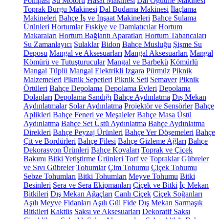
Pompası
Su Motoru
Hasat Makinesi
Dal Öğütme Makinesi
Toprak Burgu Makinesi
Dal Budama Makinesi
İlaçlama
Makineleri
Bahçe İş ve İnşaat Makineleri
Bahçe Sulama
Ürünleri
Hortumlar
Fıskiye ve Damlatıcılar
Hortum
Makaraları
Hortum Bağlantı Aparatları
Hortum Tabancaları
Su Zamanlayıcı
Sulaklar
Bidon
Bahçe Musluğu
Şişme Su
Deposu
Mangal ve Aksesuarları
Mangal Aksesuarları
Mangal
Kömürü ve Tutuşturucular
Mangal ve Barbekü
Kömürlü
Mangal
Tüplü Mangal
Elektrikli Izgara
Pürmüz
Piknik
Malzemeleri
Piknik Sepetleri
Piknik Seti
Semaver
Piknik
Örtüleri
Bahçe Depolama
Depolama Evleri
Depolama
Dolapları
Depolama Sandığı
Bahçe Aydınlatma
Dış Mekan
Aydınlatmalar
Solar Aydınlatma
Projektör ve Sensörler
Bahçe
Aplikleri
Bahçe Feneri ve Meşaleler
Bahçe Masa Üstü
Aydınlatma
Bahçe Set Üstü Aydınlatma
Bahçe Aydınlatma
Direkleri
Bahçe Peyzaj Ürünleri
Bahçe Yer Döşemeleri
Bahçe
Çit ve Bordürleri
Bahçe Filesi
Bahçe Gizleme Ağları
Bahçe
Dekorasyon Ürünleri
Bahçe Kovaları
Toprak ve Çiçek
Bakımı
Bitki Yetiştirme Ürünleri
Torf ve Topraklar
Gübreler
ve Sıvı Gübreler
Tohumlar
Çim Tohumu
Çiçek Tohumu
Sebze Tohumları
Bitki Tohumları
Meyve Tohumu
Bitki
Besinleri
Sera ve Sera Ekipmanları
Çiçek ve Bitki
İç Mekan
Bitkileri
Dış Mekan Ağaçları
Canlı Çiçek
Çiçek Soğanları
Aşılı Meyve Fidanları
Aşılı Gül
Fide
Dış Mekan Sarmaşık
Bitkileri
Kaktüs
Saksı ve Aksesuarları
Dekoratif Saksı