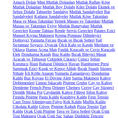
Amaçlı Dolap
Mini Mutfak Dolapları
Mutfak Rafları
Köşe
Mutfak Dolapları
Mutfak Boy Dolabı
Kiler Dolabı
Ekmek ve
Sebze Dolabı
Tabureler
Sandalye
Mutfak Sandalyeleri
Bar
Sandalyeleri
Katlanır Sandalyeler
Mutfak Köşe Takımları
Masa ve Masa Takımları
Yemek Masası ve Takımları
Mutfak
Masası ve Takımları
Eviye
Mutfak Bataryaları
Mutfak
Gereçleri
Kesme Tahtası
Rende
Servis Gereçleri
Patates Ezici
Manuel Kıyma Makinesi
Krema Pompası
Dilimleyici
Doğrayıcı
Yumurta Fırçası
Bıçak ve Bıçak Setleri
Yağ
Sıçratmaz
Soyucu, Oyacak
Ölçü Kabı ve Kaşığı
Merdane ve
Oklava
Hamur Açma Matı
Fındık Kıracağı ve Ceviz Kıracağı
Elek
Dondurma Kaşığı
Buz Kalıbı
Bıçak Bileyici Masat
Açacak ve Tirbuşon
Çekirdek Çıkarıcı
Çırpıcı
Sebze
Kurutucu
Huni
Baharat Öğütücü
Havan
Hamburger Presi
Sarımsak Ezici
Kaşık ve Kepçe Altlığı
Bıçak Standı
Süzgeç
Nihale
İçli Köfte Aparatı
Yumurta Zamanlayıcı
Dondurma
Kalıbı
Buz Kovası
Et Dövme Aleti
Sarma Makinesi
Kahve
Değirmenleri
Limon Sıkacağı
Pişirme Grubu
Çay ve Kahve
Demleme
French Press
Dripper
Chemex
Cezve
Çay Süzgeci
Demlik
Moka Pot
Çaydanlık
Kahve Filtresi
Sifon Kahve
Fırında Pişirme
Pasta Kalıbı
Kurabiye Kalıbı
Fırın Tepsisi
Cam Tepsi
Alüminyum Folyo
Kek Kalıbı
Muffin Kalıbı
Çikolata Kalıbı
Güveç
Pişirme Kağıdı
Pizza Tepsisi
Tart
Kalıbı
Ocak Üstü Pişirme
Tava ve Tava Setleri
Ocak Üstü
Tost Makinesi
Ocak Üstü Sac
Sahan
Düdüklü Tencere