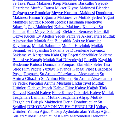
ve Tava
Pizza Makinesi
Krep Makinesi
Basküller
Yiyecek
Hazırlama
Mutfak Tartısı
Mikser
Kıyma Makinesi
Blender
Doğrayıcı ve Rondolar
Meyve Kurutma Makinesi
Dondurma
Makinesi
Hamur Yoğurma Makinesi ve Mutfak Şefleri
Yoğurt
Makinesi
Mutfak Robotu
İçecek Hazırlama
Narenciye
Sıkacağı
Çay Makineleri
Kahve Makinesi
Kettle ve Su
Isıtıcılar
Katı Meyve Sıkacağı
Elektrikli Semaver
Elektrikli
Cezve
Küçük Ev Aletleri Yedek Parça ve Aksesuarları
Mutfak
Aksesuarları
Mutfak Seti
Bulaşıklık
Askı ve Kancalar
Kaydırmaz
Mutfak Sabunluk
Mutfak Havluluk
Mutfak
Seramik ve Fayansları
Saklama ve Düzenleme
Kavanoz
Saklama ve Karıştırma Kabı
Çöp Poşeti
Sebzelikler
Saklama
Bonesi ve Kapağı
Mutfak Raf Düzenleyici
Poşetlik
Kaşıklık
Beslenme Kutusu
Damacana Pompası
Ekmeklik
Sefer Tası
Streç Film
Peçete Yüzüğü
Kavanoz Kapağı
Pipet
Buzdolabı
Poşeti
Doypack
Su Arıtma Cihazları ve Aksesuarları
Su
Arıtma Cihazları
Su Arıtma Filtreleri
Su Arıtma Aksesuarları
ve Yedek Parçaları
Arıtma Musluğu
Endüstriyel Mutfak
Ürünleri
Gıda ve İçecek
Kahve
Filtre Kahve Kağıdı
Türk
Kahvesi
Kapsül Kahve
Filtre Kahve
Çekirdek Kahve
Mutfak
Tezgahları
Laminant Mutfak Tezgahları
Ahşap Mutfak
Tezgahları
Bulaşık Makineleri
Derin Dondurucular
Su
Sebilleri
DEKORASYON VE EV GEREÇLERİ
Yılbaşı
Ürünleri
Yılbaşı Ağacı
Yılbaşı Aydınlatmaları
Yılbaşı Ağacı
Süsleri
Yılbaşı Sepeti
Yılbaşı Parti Malzemeleri
Dekoratif