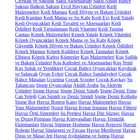
Çiçeklik ve Saksılık
Saksı Aksesuarları
Saksı Altlığı
Bahçe
Saksısı
Balkon Saksısı
Evcil Hayvan Ürünleri
Kedi
Malzemeleri
Kedi Maması
Kedi Hijyen ve Bakım Ürünleri
Kedi Kumları
Kedi Mama ve Su Kabı
Kedi Evi
Kedi Yatağı
Kedi Oyuncakları
Kedi Tuvaleti ve Aksesuarları
Kedi
Ödülleri
Kedi Tırmalaması
Kedi Vitamini
Kedi Taşıma
Çantası
Köpek Malzemeleri
Köpek Yatağı
Köpek Vitamini
Köpek Oyuncakları
Köpek Mama ve Su Kabı
Köpek
Güvenlik
Köpek Hijyen ve Bakım Ürünleri
Köpek Ödülleri
Köpek Maması
Köpek Kulübesi
Köpek Tasmaları
Köpek
Elbisesi
Köpek Kafesi
Kümesler
Kuş Malzemeleri
Kuş Sağlık
ve Bakım Ürünleri
Kuş Kafesleri ve Aksesuarları
Kuş Yemi
Kuş Suluk ve Yemlikleri
Çocuk Bahçe Oyuncakları
Kaydırak
ve Salıncak
Oyun Evleri
Çocuk Bahçe Sandalyeleri
Çocuk
Bahçe Masaları
Uçurtma
Çocuk Scooter
Çocuk Kaykay
Su
Tabancası
Şişme Oyuncaklar
Akülü Araba
Su Aktivite
Ürünleri
Şişme Havuz
Şişme Deniz Yatağı
Şişme Deniz Topu
Can Yeleği
Can Simidi ve Deniz Simidi
Şişme Deniz Kolluğu
Şişme Bot
Havuz Bonesi
Kano
Havuz Malzemeleri
Havuz
Yapı Malzemeleri
Nozul
Havuz Kenar Izgarası
Havuz Filtresi
Havuz Örtü Sistemleri
Su Perdesi
Havuz Dip Süzgeç
Havuz
ve Dozaj Pompası
Havuz Kimyasalları
Havuz Temizlik
Ekipmanları
Havuz Süpürge Hortumu
Havuz Kepçesi
Havuz
Robotu
Havuz Süpürgesi ve Fırçası
Havuz Merdiveni
Havuz
Duşu ve Masaj Jeti
Havuz Aydınlatma ve Isıtma
Havuz