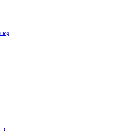
 Blog
ı Ol