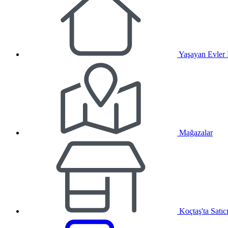
Yaşayan Evler
Mağazalar
Koçtaş'ta Satıc