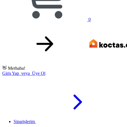
0
👋
Merhaba!
Giriş Yap veya Üye Ol
Siparişlerim