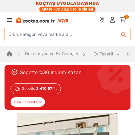
0
Ürün, kategori veya marka ara...
Dekorasyon ve Ev Gereçleri
Ev Tekstili
Sepette %30 İndirim Kazan!
Sepette
2.410,67
TL
Tüm Ürünleri Gör