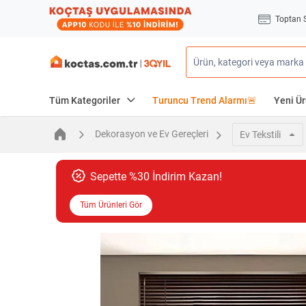
Toptan 
Tüm Kategoriler
Turuncu Trend Alarmı🚨
Yeni Ür
Dekorasyon ve Ev Gereçleri
Ev Tekstili
Sepette %30 İndirim Kazan!
Tüm Ürünleri Gör