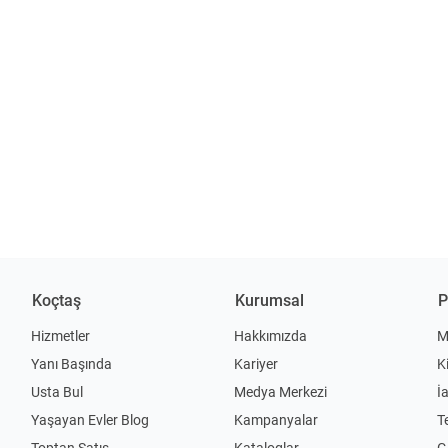
Koçtaş
Kurumsal
P
Hizmetler
Hakkımızda
M
Yanı Başında
Kariyer
K
Usta Bul
Medya Merkezi
İ
Yaşayan Evler Blog
Kampanyalar
T