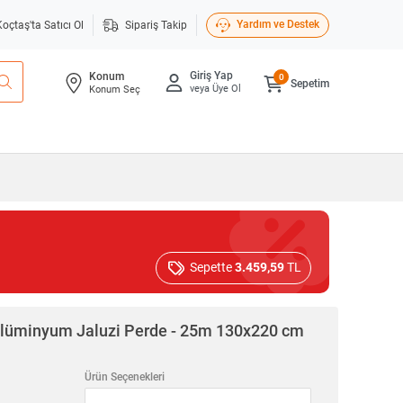
Yardım ve Destek
Koçtaş'ta Satıcı Ol
Sipariş Takip
Giriş Yap
Konum
0
Sepetim
veya Üye Ol
Konum Seç
Sepette
3.459,59
TL
lüminyum Jaluzi Perde - 25m 130x220 cm
Ürün Seçenekleri