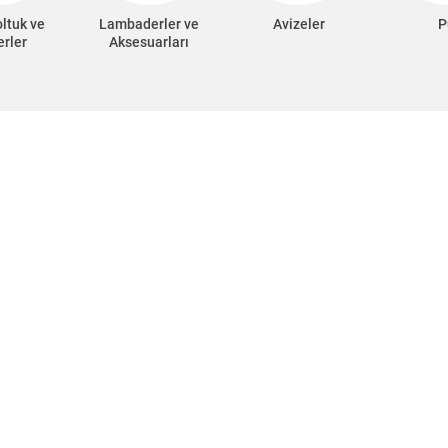
oltuk ve
Lambaderler ve
Avizeler
P
erler
Aksesuarları