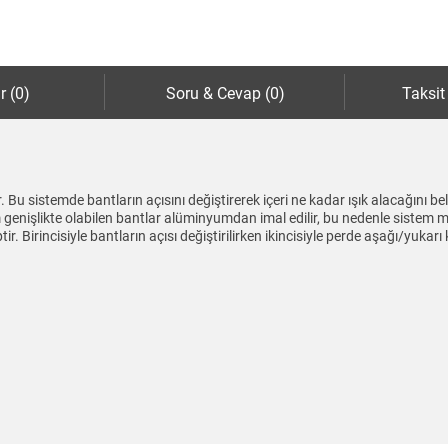
r (0)
Soru & Cevap (0)
Taksit
ir. Bu sistemde bantların açısını değiştirerek içeri ne kadar ışık alacağını 
genişlikte olabilen bantlar alüminyumdan imal edilir, bu nedenle sistem met
ir. Birincisiyle bantların açısı değiştirilirken ikincisiyle perde aşağı/yukarı