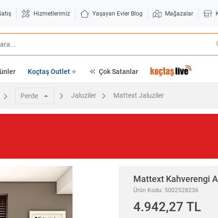
Satış
Hizmetlerimiz
Yaşayan Evler Blog
Mağazalar
ünler
Koçtaş Outlet ⭐
Çok Satanlar
Jaluziler
Mattext Jaluziler
Perde
Mattext
Kahverengi A
Ürün Kodu: 5002528236
4.942,27 TL