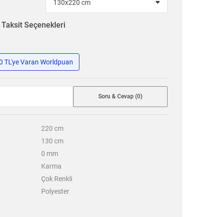
n
Taksit Seçenekleri
50 TL'ye Varan Worldpuan
Soru & Cevap (0)
220
cm
130
cm
0
mm
Karma
Çok Renkli
Polyester