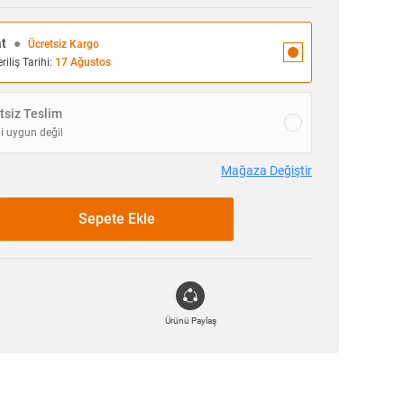
at
●
Ücretsiz Kargo
iliş Tarihi:
17 Ağustos
siz Teslim
i uygun değil
Mağaza Değiştir
Sepete Ekle
Ürünü Paylaş