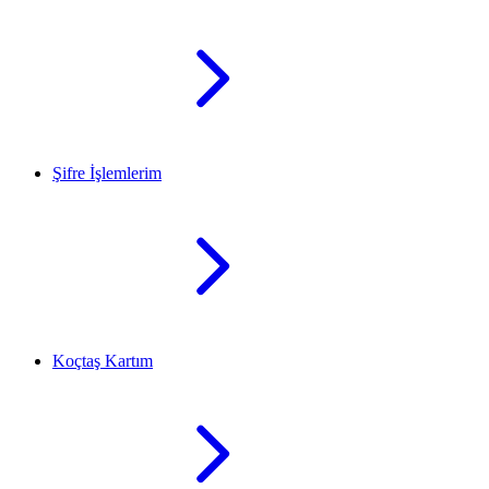
Şifre İşlemlerim
Koçtaş Kartım