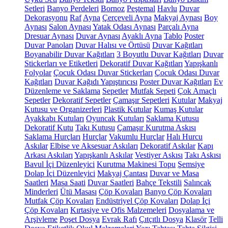
Setleri
Banyo Perdeleri
Bornoz
Peştemal
Havlu
Duvar
Dekorasyonu
Raf
Ayna
Çerçeveli Ayna
Makyaj Aynası
Boy
Aynası
Salon Aynası
Yatak Odası Aynası
Parçalı Ayna
Dresuar Aynası
Duvar Aynası
Ayaklı Ayna
Tablo
Poster
Duvar Panoları
Duvar Halısı ve Örtüsü
Duvar Kağıtları
Boyanabilir Duvar Kağıtları
3 Boyutlu Duvar Kağıtları
Duvar
Stickerları ve Etiketleri
Dekoratif Duvar Kağıtları
Yapışkanlı
Folyolar
Çocuk Odası Duvar Stickerları
Çocuk Odası Duvar
Kağıtları
Duvar Kağıdı Yapıştırıcısı
Poster Duvar Kağıtları
Ev
Düzenleme ve Saklama
Sepetler
Mutfak Sepeti
Çok Amaçlı
Sepetler
Dekoratif Sepetler
Çamaşır Sepetleri
Kutular
Makyaj
Kutusu ve Organizerleri
Plastik Kutular
Kumaş Kutular
Ayakkabı Kutuları
Oyuncak Kutuları
Saklama Kutusu
Dekoratif Kutu
Takı Kutusu
Çamaşır Kurutma Askısı
Saklama Hurçları
Hurçlar
Vakumlu Hurçlar
Halı Hurcu
Askılar
Elbise ve Aksesuar Askıları
Dekoratif Askılar
Kapı
Arkası Askıları
Yapışkanlı Askılar
Vestiyer Askısı
Takı Askısı
Bavul İçi Düzenleyici
Kurutma Makinesi Topu
Şemsiye
Dolap İçi Düzenleyici
Makyaj Çantası
Duvar ve Masa
Saatleri
Masa Saati
Duvar Saatleri
Bahçe Tekstili
Salıncak
Minderleri
Ütü Masası
Çöp Kovaları
Banyo Çöp Kovaları
Mutfak Çöp Kovaları
Endüstriyel Çöp Kovaları
Dolap İçi
Çöp Kovaları
Kırtasiye ve Ofis Malzemeleri
Dosyalama ve
Arşivleme
Poşet Dosya
Evrak Rafı
Çıtçıtlı Dosya
Klasör
Telli