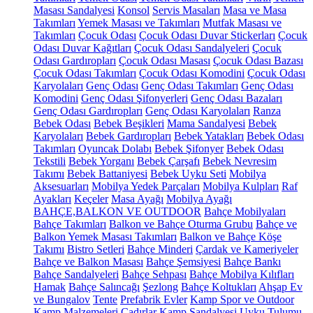
Masası Sandalyesi
Konsol
Servis Masaları
Masa ve Masa
Takımları
Yemek Masası ve Takımları
Mutfak Masası ve
Takımları
Çocuk Odası
Çocuk Odası Duvar Stickerları
Çocuk
Odası Duvar Kağıtları
Çocuk Odası Sandalyeleri
Çocuk
Odası Gardıropları
Çocuk Odası Masası
Çocuk Odası Bazası
Çocuk Odası Takımları
Çocuk Odası Komodini
Çocuk Odası
Karyolaları
Genç Odası
Genç Odası Takımları
Genç Odası
Komodini
Genç Odası Şifonyerleri
Genç Odası Bazaları
Genç Odası Gardıropları
Genç Odası Karyolaları
Ranza
Bebek Odası
Bebek Beşikleri
Mama Sandalyesi
Bebek
Karyolaları
Bebek Gardıropları
Bebek Yatakları
Bebek Odası
Takımları
Oyuncak Dolabı
Bebek Şifonyer
Bebek Odası
Tekstili
Bebek Yorganı
Bebek Çarşafı
Bebek Nevresim
Takımı
Bebek Battaniyesi
Bebek Uyku Seti
Mobilya
Aksesuarları
Mobilya Yedek Parçaları
Mobilya Kulpları
Raf
Ayakları
Keçeler
Masa Ayağı
Mobilya Ayağı
BAHÇE,BALKON VE OUTDOOR
Bahçe Mobilyaları
Bahçe Takımları
Balkon ve Bahçe Oturma Grubu
Bahçe ve
Balkon Yemek Masası Takımları
Balkon ve Bahçe Köşe
Takımı
Bistro Setleri
Bahçe Minderi
Çardak ve Kameriyeler
Bahçe ve Balkon Masası
Bahçe Şemsiyesi
Bahçe Bankı
Bahçe Sandalyeleri
Bahçe Sehpası
Bahçe Mobilya Kılıfları
Hamak
Bahçe Salıncağı
Şezlong
Bahçe Koltukları
Ahşap Ev
ve Bungalov
Tente
Prefabrik Evler
Kamp Spor ve Outdoor
Kamp Malzemeleri
Çadırlar
Kamp Sandalyesi
Uyku Tulumu