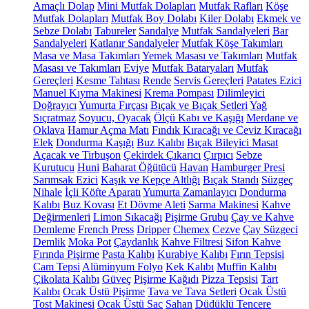
Amaçlı Dolap
Mini Mutfak Dolapları
Mutfak Rafları
Köşe
Mutfak Dolapları
Mutfak Boy Dolabı
Kiler Dolabı
Ekmek ve
Sebze Dolabı
Tabureler
Sandalye
Mutfak Sandalyeleri
Bar
Sandalyeleri
Katlanır Sandalyeler
Mutfak Köşe Takımları
Masa ve Masa Takımları
Yemek Masası ve Takımları
Mutfak
Masası ve Takımları
Eviye
Mutfak Bataryaları
Mutfak
Gereçleri
Kesme Tahtası
Rende
Servis Gereçleri
Patates Ezici
Manuel Kıyma Makinesi
Krema Pompası
Dilimleyici
Doğrayıcı
Yumurta Fırçası
Bıçak ve Bıçak Setleri
Yağ
Sıçratmaz
Soyucu, Oyacak
Ölçü Kabı ve Kaşığı
Merdane ve
Oklava
Hamur Açma Matı
Fındık Kıracağı ve Ceviz Kıracağı
Elek
Dondurma Kaşığı
Buz Kalıbı
Bıçak Bileyici Masat
Açacak ve Tirbuşon
Çekirdek Çıkarıcı
Çırpıcı
Sebze
Kurutucu
Huni
Baharat Öğütücü
Havan
Hamburger Presi
Sarımsak Ezici
Kaşık ve Kepçe Altlığı
Bıçak Standı
Süzgeç
Nihale
İçli Köfte Aparatı
Yumurta Zamanlayıcı
Dondurma
Kalıbı
Buz Kovası
Et Dövme Aleti
Sarma Makinesi
Kahve
Değirmenleri
Limon Sıkacağı
Pişirme Grubu
Çay ve Kahve
Demleme
French Press
Dripper
Chemex
Cezve
Çay Süzgeci
Demlik
Moka Pot
Çaydanlık
Kahve Filtresi
Sifon Kahve
Fırında Pişirme
Pasta Kalıbı
Kurabiye Kalıbı
Fırın Tepsisi
Cam Tepsi
Alüminyum Folyo
Kek Kalıbı
Muffin Kalıbı
Çikolata Kalıbı
Güveç
Pişirme Kağıdı
Pizza Tepsisi
Tart
Kalıbı
Ocak Üstü Pişirme
Tava ve Tava Setleri
Ocak Üstü
Tost Makinesi
Ocak Üstü Sac
Sahan
Düdüklü Tencere