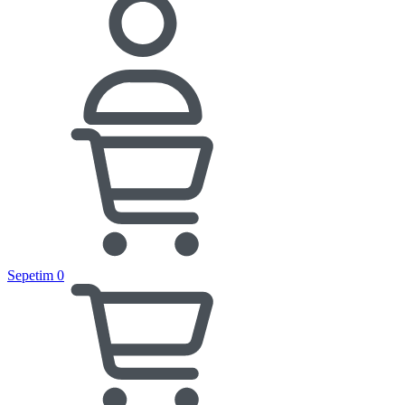
Sepetim
0