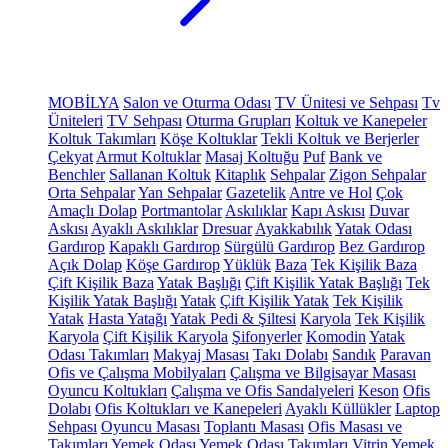
MOBİLYA
Salon ve Oturma Odası
TV Ünitesi ve Sehpası
Tv
Üniteleri
TV Sehpası
Oturma Grupları
Koltuk ve Kanepeler
Koltuk Takımları
Köşe Koltuklar
Tekli Koltuk ve Berjerler
Çekyat
Armut Koltuklar
Masaj Koltuğu
Puf
Bank ve
Benchler
Sallanan Koltuk
Kitaplık
Sehpalar
Zigon Sehpalar
Orta Sehpalar
Yan Sehpalar
Gazetelik
Antre ve Hol
Çok
Amaçlı Dolap
Portmantolar
Askılıklar
Kapı Askısı
Duvar
Askısı
Ayaklı Askılıklar
Dresuar
Ayakkabılık
Yatak Odası
Gardırop
Kapaklı Gardırop
Sürgülü Gardırop
Bez Gardırop
Açık Dolap
Köşe Gardırop
Yüklük
Baza
Tek Kişilik Baza
Çift Kişilik Baza
Yatak Başlığı
Çift Kişilik Yatak Başlığı
Tek
Kişilik Yatak Başlığı
Yatak
Çift Kişilik Yatak
Tek Kişilik
Yatak
Hasta Yatağı
Yatak Pedi & Şiltesi
Karyola
Tek Kişilik
Karyola
Çift Kişilik Karyola
Şifonyerler
Komodin
Yatak
Odası Takımları
Makyaj Masası
Takı Dolabı
Sandık
Paravan
Ofis ve Çalışma Mobilyaları
Çalışma ve Bilgisayar Masası
Oyuncu Koltukları
Çalışma ve Ofis Sandalyeleri
Keson
Ofis
Dolabı
Ofis Koltukları ve Kanepeleri
Ayaklı Küllükler
Laptop
Sehpası
Oyuncu Masası
Toplantı Masası
Ofis Masası ve
Takımları
Yemek Odası
Yemek Odası Takımları
Vitrin
Yemek