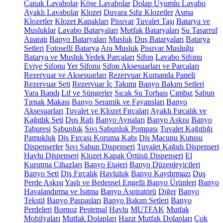
Çanak Lavabolar
Köşe Lavabolar
Dolap Uyumlu Lavabo
Ayaklı Lavabolar
Klozet
Duvara Sıfır Klozetler
Asma
Klozetler
Klozet Kapakları
Pisuvar
Tuvalet Taşı
Batarya ve
Musluklar
Lavabo Bataryaları
Mutfak Bataryaları
Su Tasarruf
Aparatı
Banyo Bataryaları
Musluk
Duş Bataryaları
Batarya
Setleri
Fotoselli Batarya
Ara Musluk
Pisuvar Musluğu
Batarya ve Musluk Yedek Parçaları
Sifon
Lavabo Sifonu
Eviye Sifonu
Yer Sifonu
Sifon Aksesuarları ve Parçaları
Rezervuar ve Aksesuarları
Rezervuar Kumanda Paneli
Rezervuar Seti
Rezervuar İç Takımı
Banyo Bakım Setleri
Yara Bandı
Lif ve Süngerler
Sıcak Su Torbası
Cımbız
Sabun
Tırnak Makası
Banyo Seramik ve Fayansları
Banyo
Aksesuarları
Tuvalet ve Klozet Fırçaları
Ayaklı Fırçalık ve
Kağıtlık Seti
Duş Rafı
Banyo Aynaları
Banyo Askısı
Banyo
Taburesi
Sabunluk
Sıvı Sabunluk Pompası
Tuvalet Kağıtlığı
Pamukluk
Diş Fırçası Koruma Kabı
Diş Macunu Kutusu
Dispenserler
Sıvı Sabun Dispenseri
Tuvalet Kağıdı Dispenseri
Havlu Dispenseri
Klozet Kapak Örtüsü Dispenseri
El
Kurutma Cihazları
Banyo Etajeri
Banyo Düzenleyicileri
Banyo Seti
Diş Fırçalık
Havluluk
Banyo Kaydırmazı
Duş
Perde Askısı
Yaşlı ve Bedensel Engelli Banyo Ürünleri
Banyo
Havalandırma ve Isıtma
Banyo Aspiratörü
Diğer
Banyo
Tekstil
Banyo Paspasları
Banyo Bakım Setleri
Banyo
Perdeleri
Bornoz
Peştemal
Havlu
MUTFAK
Mutfak
Mobilyaları
Mutfak Dolapları
Hazır Mutfak Dolapları
Çok