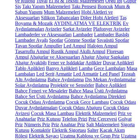
ve Rulosu
Tuval
El İşi & Tekstil Malzemeleri
Örgü İpi
Güpür
Şiş
Takı Yapım Malzemeleri
Takı Pensesi
Boncuk
Mum &
Sabun Yapımı
Mum Malzemeleri
Hobi Aletleri ve
Aksesuarları
Silikon Tabancaları
Diğer Hobi Aletleri
Taş
Boyama & Mozaik
AYDINLATMA VE ELEKTRİK
Ev
Aydınlatmaları
Avizeler
Sarkıt Avizeler
Plafonyer Avizeler
Lambaderler ve Aksesuarları
Lambader
Lambader Başlığı
Lambader Ayağı
Spotlar
Gömme Spotlar
Sıvaüstü Spotlar
Tavan Spotlar
Ampuller
Led Ampul
Halojen Ampul
Tasarruflu Ampul
Rustik Ampul
Akıllı Ampul
Floresan
Ampul
Abajurlar ve Aksesuarları
Abajur
Abajur Şapkaları
Abajur Ayaklığı
Fener ve Işıldaklar
Aplikler
Duvar Aplikleri
Tablo Aplikleri
Banyo Aplikleri
Lamba
Gece Lambaları
Masa
Lambaları
Led Şerit
Armatür
Led Armatür
Led Panel
Tezgah
Altı Aydınlatma
Bahçe Aydınlatma
Dış Mekan Aydınlatmalar
Solar Aydınlatma
Projektör ve Sensörler
Bahçe Aplikleri
Bahçe Feneri ve Meşaleler
Bahçe Masa Üstü Aydınlatma
Bahçe Set Üstü Aydınlatma
Bahçe Aydınlatma Direkleri
Çocuk Odası Aydınlatma
Çocuk Gece Lambası
Çocuk Odası
Duvar Aydınlatmaları
Çocuk Odası Abajuru
Çocuk Odası
Avizesi
Çocuk Masa Lambası
Elektrik Malzemeleri
Priz ve
Anahtarlar
Priz Kutusu
Telefon Prizi
Priz Çerçevesi
Golyat
Priz
Nümeris Priz
Priz
Anahtar Priz
Şalt Malzemeleri
Sigorta
Kutusu
Kontaktör
Elektrik Sigortası
Şalter
Kaçak Akım
Rölesi
Elektrik Sayacı
Uzatma Kablosu ve Grup Priz
Uzatma