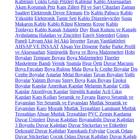
Kabloları
Çoklu Grup Prizleri
Kablolar
Kablo Aksesuarları
Akım Korumalı Priz
Kapı Zilleri
Pil ve Şarj Cihazları
Zaman
Saatleri
Elektronik Devre Elemanı
Fiş
Kablo Pabucu
Kablo
Yüksüğü
Elektronik Tamir Seti
Kablo Düzenleyiciler
Susta
Makaron Kablo
Kablo Klipsi
Klemens
Kroşe
Kablo
Toplayıcı
Kablo Kanalı
Adaptör
Duy
Buat Kutusu ve Kapağı
Aydınlatma Halatları ve Zincirleri
Enerji Sistemleri
Güneş
Paneli
Lityum Akü
Jel Akü
İnverter
Tavan Vantilatörleri
AHŞAP VE İNŞAAT
Ahşap Yer Döşeme
Parke
Parke Profil
ve Aksesuarları
Süpürgelik
Boya ve Boya Malzemeleri
Hobi
Boyaları
Tempare Boyası
Boya Malzemeleri
Tinerler
Maskeleme Bandı
Vernik
Spatula
Hışır Örtü
Duvar Macunu
Boya Fırçaları
Boya Rulosu
Mala
Boya
İç Cephe Boyalar
Dış
Cephe Boyalar
Astarlar
Metal Boyaları
Tavan Boyaları
Yağlı
Boyalar
Yalıtım Boyası
Sprey Boya
Kapı Boyası
Epoksi
Boyalar
Kapılar
Amerikan Kapılar
Melamin Kapılar
Çelik
Kapılar
Akordiyon Kapılar
Sürgülü Kapılar
Acil Çıkış
Kapıları
Kapı Kolları
Seramik ve Fayans
Banyo Seramik ve
Fayansları
Yer Seramik ve Fayansları
Mutfak Seramik ve
Fayansları
Karo
Mozaik
Mutfak Tezgahları
Laminant Mutfak
Tezgahları
Ahşap Mutfak Tezgahları
PVC Zemin Kaplama
Duvar Ürünleri
Duvar Kağıtları
Boyanabilir Duvar Kağıtları
3 Boyutlu Duvar Kağıtları
Duvar Stickerları ve Etiketleri
Dekoratif Duvar Kağıtları
Yapışkanlı Folyolar
Çocuk Odası
Duvar Stickerları
Çocuk Odası Duvar Kağıtları
Duvar Kağıdı