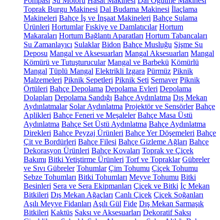
Pompası
Su Motoru
Hasat Makinesi
Dal Öğütme Makinesi
Toprak Burgu Makinesi
Dal Budama Makinesi
İlaçlama
Makineleri
Bahçe İş ve İnşaat Makineleri
Bahçe Sulama
Ürünleri
Hortumlar
Fıskiye ve Damlatıcılar
Hortum
Makaraları
Hortum Bağlantı Aparatları
Hortum Tabancaları
Su Zamanlayıcı
Sulaklar
Bidon
Bahçe Musluğu
Şişme Su
Deposu
Mangal ve Aksesuarları
Mangal Aksesuarları
Mangal
Kömürü ve Tutuşturucular
Mangal ve Barbekü
Kömürlü
Mangal
Tüplü Mangal
Elektrikli Izgara
Pürmüz
Piknik
Malzemeleri
Piknik Sepetleri
Piknik Seti
Semaver
Piknik
Örtüleri
Bahçe Depolama
Depolama Evleri
Depolama
Dolapları
Depolama Sandığı
Bahçe Aydınlatma
Dış Mekan
Aydınlatmalar
Solar Aydınlatma
Projektör ve Sensörler
Bahçe
Aplikleri
Bahçe Feneri ve Meşaleler
Bahçe Masa Üstü
Aydınlatma
Bahçe Set Üstü Aydınlatma
Bahçe Aydınlatma
Direkleri
Bahçe Peyzaj Ürünleri
Bahçe Yer Döşemeleri
Bahçe
Çit ve Bordürleri
Bahçe Filesi
Bahçe Gizleme Ağları
Bahçe
Dekorasyon Ürünleri
Bahçe Kovaları
Toprak ve Çiçek
Bakımı
Bitki Yetiştirme Ürünleri
Torf ve Topraklar
Gübreler
ve Sıvı Gübreler
Tohumlar
Çim Tohumu
Çiçek Tohumu
Sebze Tohumları
Bitki Tohumları
Meyve Tohumu
Bitki
Besinleri
Sera ve Sera Ekipmanları
Çiçek ve Bitki
İç Mekan
Bitkileri
Dış Mekan Ağaçları
Canlı Çiçek
Çiçek Soğanları
Aşılı Meyve Fidanları
Aşılı Gül
Fide
Dış Mekan Sarmaşık
Bitkileri
Kaktüs
Saksı ve Aksesuarları
Dekoratif Saksı