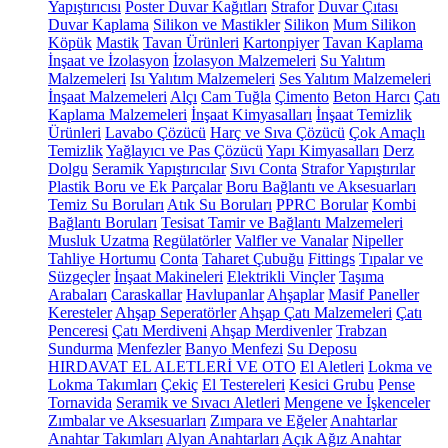
Yapıştırıcısı
Poster Duvar Kağıtları
Strafor
Duvar Çıtası
Duvar Kaplama
Silikon ve Mastikler
Silikon
Mum Silikon
Köpük
Mastik
Tavan Ürünleri
Kartonpiyer
Tavan Kaplama
İnşaat ve İzolasyon
İzolasyon Malzemeleri
Su Yalıtım
Malzemeleri
Isı Yalıtım Malzemeleri
Ses Yalıtım Malzemeleri
İnşaat Malzemeleri
Alçı
Cam Tuğla
Çimento
Beton Harcı
Çatı
Kaplama Malzemeleri
İnşaat Kimyasalları
İnşaat Temizlik
Ürünleri
Lavabo Çözücü
Harç ve Sıva Çözücü
Çok Amaçlı
Temizlik
Yağlayıcı ve Pas Çözücü
Yapı Kimyasalları
Derz
Dolgu
Seramik Yapıştırıcılar
Sıvı Conta
Strafor Yapıştırılar
Plastik Boru ve Ek Parçalar
Boru Bağlantı ve Aksesuarları
Temiz Su Boruları
Atık Su Boruları
PPRC Borular
Kombi
Bağlantı Boruları
Tesisat Tamir ve Bağlantı Malzemeleri
Musluk Uzatma
Regülatörler
Valfler ve Vanalar
Nipeller
Tahliye Hortumu
Conta
Taharet Çubuğu
Fittings
Tıpalar ve
Süzgeçler
İnşaat Makineleri
Elektrikli Vinçler
Taşıma
Arabaları
Caraskallar
Havlupanlar
Ahşaplar
Masif Paneller
Keresteler
Ahşap Seperatörler
Ahşap Çatı Malzemeleri
Çatı
Penceresi
Çatı Merdiveni
Ahşap Merdivenler
Trabzan
Sundurma
Menfezler
Banyo Menfezi
Su Deposu
HIRDAVAT EL ALETLERİ VE OTO
El Aletleri
Lokma ve
Lokma Takımları
Çekiç
El Testereleri
Kesici Grubu
Pense
Tornavida
Seramik ve Sıvacı Aletleri
Mengene ve İşkenceler
Zımbalar ve Aksesuarları
Zımpara ve Eğeler
Anahtarlar
Anahtar Takımları
Alyan Anahtarları
Açık Ağız Anahtar