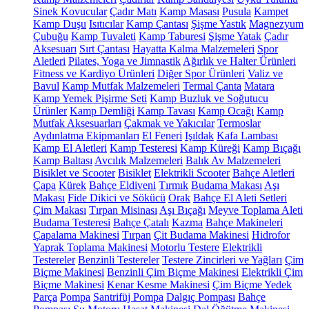
Sinek Kovucular
Çadır Matı
Kamp Masası
Pusula
Kampet
Kamp Duşu
Isıtıcılar
Kamp Çantası
Şişme Yastık
Magnezyum
Çubuğu
Kamp Tuvaleti
Kamp Taburesi
Şişme Yatak
Çadır
Aksesuarı
Sırt Çantası
Hayatta Kalma Malzemeleri
Spor
Aletleri
Pilates, Yoga ve Jimnastik
Ağırlık ve Halter Ürünleri
Fitness ve Kardiyo Ürünleri
Diğer Spor Ürünleri
Valiz ve
Bavul
Kamp Mutfak Malzemeleri
Termal Çanta
Matara
Kamp Yemek Pişirme Seti
Kamp Buzluk ve Soğutucu
Ürünler
Kamp Demliği
Kamp Tavası
Kamp Ocağı
Kamp
Mutfak Aksesuarları
Çakmak ve Yakıcılar
Termoslar
Aydınlatma Ekipmanları
El Feneri
Işıldak
Kafa Lambası
Kamp El Aletleri
Kamp Testeresi
Kamp Küreği
Kamp Bıçağı
Kamp Baltası
Avcılık Malzemeleri
Balık Av Malzemeleri
Bisiklet ve Scooter
Bisiklet
Elektrikli Scooter
Bahçe Aletleri
Çapa
Kürek
Bahçe Eldiveni
Tırmık
Budama Makası
Aşı
Makası
Fide Dikici ve Sökücü
Orak
Bahçe El Aleti Setleri
Çim Makası
Tırpan Misinası
Aşı Bıçağı
Meyve Toplama Aleti
Budama Testeresi
Bahçe Çatalı
Kazma
Bahçe Makineleri
Çapalama Makinesi
Tırpan
Çit Budama Makinesi
Hidrofor
Yaprak Toplama Makinesi
Motorlu Testere
Elektrikli
Testereler
Benzinli Testereler
Testere Zincirleri ve Yağları
Çim
Biçme Makinesi
Benzinli Çim Biçme Makinesi
Elektrikli Çim
Biçme Makinesi
Kenar Kesme Makinesi
Çim Biçme Yedek
Parça
Pompa
Santrifüj Pompa
Dalgıç Pompası
Bahçe