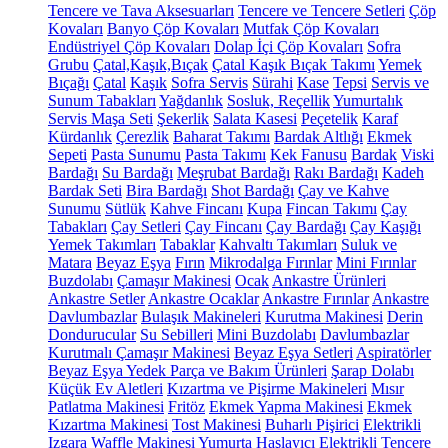
Tencere ve Tava Aksesuarları
Tencere ve Tencere Setleri
Çöp
Kovaları
Banyo Çöp Kovaları
Mutfak Çöp Kovaları
Endüstriyel Çöp Kovaları
Dolap İçi Çöp Kovaları
Sofra
Grubu
Çatal,Kaşık,Bıçak
Çatal Kaşık Bıçak Takımı
Yemek
Bıçağı
Çatal
Kaşık
Sofra Servis
Sürahi
Kase
Tepsi
Servis ve
Sunum Tabakları
Yağdanlık
Sosluk, Reçellik
Yumurtalık
Servis Maşa Seti
Şekerlik
Salata Kasesi
Peçetelik
Karaf
Kürdanlık
Çerezlik
Baharat Takımı
Bardak Altlığı
Ekmek
Sepeti
Pasta Sunumu
Pasta Takımı
Kek Fanusu
Bardak
Viski
Bardağı
Su Bardağı
Meşrubat Bardağı
Rakı Bardağı
Kadeh
Bardak Seti
Bira Bardağı
Shot Bardağı
Çay ve Kahve
Sunumu
Sütlük
Kahve Fincanı
Kupa
Fincan Takımı
Çay
Tabakları
Çay Setleri
Çay Fincanı
Çay Bardağı
Çay Kaşığı
Yemek Takımları
Tabaklar
Kahvaltı Takımları
Suluk ve
Matara
Beyaz Eşya
Fırın
Mikrodalga Fırınlar
Mini Fırınlar
Buzdolabı
Çamaşır Makinesi
Ocak
Ankastre Ürünleri
Ankastre Setler
Ankastre Ocaklar
Ankastre Fırınlar
Ankastre
Davlumbazlar
Bulaşık Makineleri
Kurutma Makinesi
Derin
Dondurucular
Su Sebilleri
Mini Buzdolabı
Davlumbazlar
Kurutmalı Çamaşır Makinesi
Beyaz Eşya Setleri
Aspiratörler
Beyaz Eşya Yedek Parça ve Bakım Ürünleri
Şarap Dolabı
Küçük Ev Aletleri
Kızartma ve Pişirme Makineleri
Mısır
Patlatma Makinesi
Fritöz
Ekmek Yapma Makinesi
Ekmek
Kızartma Makinesi
Tost Makinesi
Buharlı Pişirici
Elektrikli
Izgara
Waffle Makinesi
Yumurta Haşlayıcı
Elektrikli Tencere