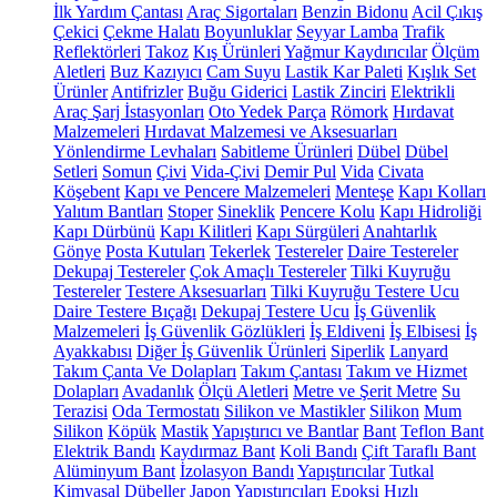
İlk Yardım Çantası
Araç Sigortaları
Benzin Bidonu
Acil Çıkış
Çekici
Çekme Halatı
Boyunluklar
Seyyar Lamba
Trafik
Reflektörleri
Takoz
Kış Ürünleri
Yağmur Kaydırıcılar
Ölçüm
Aletleri
Buz Kazıyıcı
Cam Suyu
Lastik Kar Paleti
Kışlık Set
Ürünler
Antifrizler
Buğu Giderici
Lastik Zinciri
Elektrikli
Araç Şarj İstasyonları
Oto Yedek Parça
Römork
Hırdavat
Malzemeleri
Hırdavat Malzemesi ve Aksesuarları
Yönlendirme Levhaları
Sabitleme Ürünleri
Dübel
Dübel
Setleri
Somun
Çivi
Vida-Çivi
Demir Pul
Vida
Civata
Köşebent
Kapı ve Pencere Malzemeleri
Menteşe
Kapı Kolları
Yalıtım Bantları
Stoper
Sineklik
Pencere Kolu
Kapı Hidroliği
Kapı Dürbünü
Kapı Kilitleri
Kapı Sürgüleri
Anahtarlık
Gönye
Posta Kutuları
Tekerlek
Testereler
Daire Testereler
Dekupaj Testereler
Çok Amaçlı Testereler
Tilki Kuyruğu
Testereler
Testere Aksesuarları
Tilki Kuyruğu Testere Ucu
Daire Testere Bıçağı
Dekupaj Testere Ucu
İş Güvenlik
Malzemeleri
İş Güvenlik Gözlükleri
İş Eldiveni
İş Elbisesi
İş
Ayakkabısı
Diğer İş Güvenlik Ürünleri
Siperlik
Lanyard
Takım Çanta Ve Dolapları
Takım Çantası
Takım ve Hizmet
Dolapları
Avadanlık
Ölçü Aletleri
Metre ve Şerit Metre
Su
Terazisi
Oda Termostatı
Silikon ve Mastikler
Silikon
Mum
Silikon
Köpük
Mastik
Yapıştırıcı ve Bantlar
Bant
Teflon Bant
Elektrik Bandı
Kaydırmaz Bant
Koli Bandı
Çift Taraflı Bant
Alüminyum Bant
İzolasyon Bandı
Yapıştırıcılar
Tutkal
Kimyasal Dübeller
Japon Yapıştırıcıları
Epoksi
Hızlı