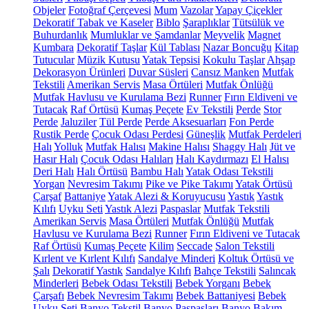
Objeler
Fotoğraf Çerçevesi
Mum
Vazolar
Yapay Çiçekler
Dekoratif Tabak ve Kaseler
Biblo
Şaraplıklar
Tütsülük ve
Buhurdanlık
Mumluklar ve Şamdanlar
Meyvelik
Magnet
Kumbara
Dekoratif Taşlar
Kül Tablası
Nazar Boncuğu
Kitap
Tutucular
Müzik Kutusu
Yatak Tepsisi
Kokulu Taşlar
Ahşap
Dekorasyon Ürünleri
Duvar Süsleri
Cansız Manken
Mutfak
Tekstili
Amerikan Servis
Masa Örtüleri
Mutfak Önlüğü
Mutfak Havlusu ve Kurulama Bezi
Runner
Fırın Eldiveni ve
Tutacak
Raf Örtüsü
Kumaş Peçete
Ev Tekstili
Perde
Stor
Perde
Jaluziler
Tül Perde
Perde Aksesuarları
Fon Perde
Rustik Perde
Çocuk Odası Perdesi
Güneşlik
Mutfak Perdeleri
Halı
Yolluk
Mutfak Halısı
Makine Halısı
Shaggy Halı
Jüt ve
Hasır Halı
Çocuk Odası Halıları
Halı Kaydırmazı
El Halısı
Deri Halı
Halı Örtüsü
Bambu Halı
Yatak Odası Tekstili
Yorgan
Nevresim Takımı
Pike ve Pike Takımı
Yatak Örtüsü
Çarşaf
Battaniye
Yatak Alezi & Koruyucusu
Yastık
Yastık
Kılıfı
Uyku Seti
Yastık Alezi
Paspaslar
Mutfak Tekstili
Amerikan Servis
Masa Örtüleri
Mutfak Önlüğü
Mutfak
Havlusu ve Kurulama Bezi
Runner
Fırın Eldiveni ve Tutacak
Raf Örtüsü
Kumaş Peçete
Kilim
Seccade
Salon Tekstili
Kırlent ve Kırlent Kılıfı
Sandalye Minderi
Koltuk Örtüsü ve
Şalı
Dekoratif Yastık
Sandalye Kılıfı
Bahçe Tekstili
Salıncak
Minderleri
Bebek Odası Tekstili
Bebek Yorganı
Bebek
Çarşafı
Bebek Nevresim Takımı
Bebek Battaniyesi
Bebek
Uyku Seti
Banyo Tekstil
Banyo Paspasları
Banyo Bakım