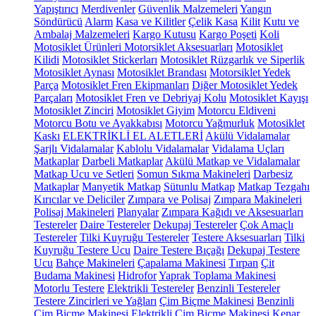
Yapıştırıcı
Merdivenler
Güvenlik Malzemeleri
Yangın
Söndürücü
Alarm
Kasa ve Kilitler
Çelik Kasa
Kilit
Kutu ve
Ambalaj Malzemeleri
Kargo Kutusu
Kargo Poşeti
Koli
Motosiklet Ürünleri
Motorsiklet Aksesuarları
Motosiklet
Kilidi
Motosiklet Stickerları
Motosiklet Rüzgarlık ve Siperlik
Motosiklet Aynası
Motosiklet Brandası
Motorsiklet Yedek
Parça
Motosiklet Fren Ekipmanları
Diğer Motosiklet Yedek
Parçaları
Motosiklet Fren ve Debriyaj Kolu
Motosiklet Kayışı
Motosiklet Zinciri
Motosiklet Giyim
Motorcu Eldiveni
Motorcu Botu ve Ayakkabısı
Motorcu Yağmurluk
Motosiklet
Kaskı
ELEKTRİKLİ EL ALETLERİ
Akülü Vidalamalar
Şarjlı Vidalamalar
Kablolu Vidalamalar
Vidalama Uçları
Matkaplar
Darbeli Matkaplar
Akülü Matkap ve Vidalamalar
Matkap Ucu ve Setleri
Somun Sıkma Makineleri
Darbesiz
Matkaplar
Manyetik Matkap
Sütunlu Matkap
Matkap Tezgahı
Kırıcılar ve Deliciler
Zımpara ve Polisaj
Zımpara Makineleri
Polisaj Makineleri
Planyalar
Zımpara Kağıdı ve Aksesuarları
Testereler
Daire Testereler
Dekupaj Testereler
Çok Amaçlı
Testereler
Tilki Kuyruğu Testereler
Testere Aksesuarları
Tilki
Kuyruğu Testere Ucu
Daire Testere Bıçağı
Dekupaj Testere
Ucu
Bahçe Makineleri
Çapalama Makinesi
Tırpan
Çit
Budama Makinesi
Hidrofor
Yaprak Toplama Makinesi
Motorlu Testere
Elektrikli Testereler
Benzinli Testereler
Testere Zincirleri ve Yağları
Çim Biçme Makinesi
Benzinli
Çim Biçme Makinesi
Elektrikli Çim Biçme Makinesi
Kenar