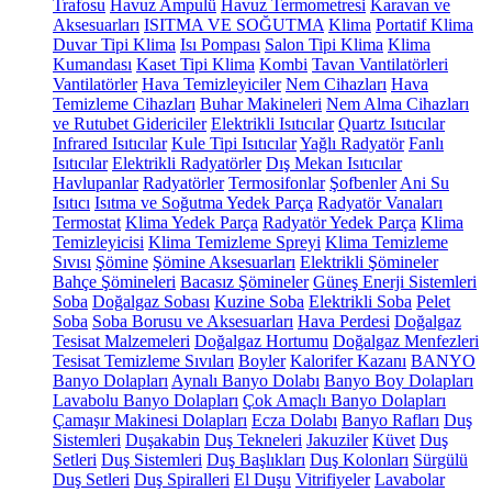
Trafosu
Havuz Ampulü
Havuz Termometresi
Karavan ve
Aksesuarları
ISITMA VE SOĞUTMA
Klima
Portatif Klima
Duvar Tipi Klima
Isı Pompası
Salon Tipi Klima
Klima
Kumandası
Kaset Tipi Klima
Kombi
Tavan Vantilatörleri
Vantilatörler
Hava Temizleyiciler
Nem Cihazları
Hava
Temizleme Cihazları
Buhar Makineleri
Nem Alma Cihazları
ve Rutubet Gidericiler
Elektrikli Isıtıcılar
Quartz Isıtıcılar
Infrared Isıtıcılar
Kule Tipi Isıtıcılar
Yağlı Radyatör
Fanlı
Isıtıcılar
Elektrikli Radyatörler
Dış Mekan Isıtıcılar
Havlupanlar
Radyatörler
Termosifonlar
Şofbenler
Ani Su
Isıtıcı
Isıtma ve Soğutma Yedek Parça
Radyatör Vanaları
Termostat
Klima Yedek Parça
Radyatör Yedek Parça
Klima
Temizleyicisi
Klima Temizleme Spreyi
Klima Temizleme
Sıvısı
Şömine
Şömine Aksesuarları
Elektrikli Şömineler
Bahçe Şömineleri
Bacasız Şömineler
Güneş Enerji Sistemleri
Soba
Doğalgaz Sobası
Kuzine Soba
Elektrikli Soba
Pelet
Soba
Soba Borusu ve Aksesuarları
Hava Perdesi
Doğalgaz
Tesisat Malzemeleri
Doğalgaz Hortumu
Doğalgaz Menfezleri
Tesisat Temizleme Sıvıları
Boyler
Kalorifer Kazanı
BANYO
Banyo Dolapları
Aynalı Banyo Dolabı
Banyo Boy Dolapları
Lavabolu Banyo Dolapları
Çok Amaçlı Banyo Dolapları
Çamaşır Makinesi Dolapları
Ecza Dolabı
Banyo Rafları
Duş
Sistemleri
Duşakabin
Duş Tekneleri
Jakuziler
Küvet
Duş
Setleri
Duş Sistemleri
Duş Başlıkları
Duş Kolonları
Sürgülü
Duş Setleri
Duş Spiralleri
El Duşu
Vitrifiyeler
Lavabolar