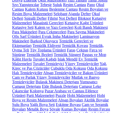
Dosya
Etiketlik
Okul Malzemeleri
Yazı Tahtası
Tahta Silgisi
Sıvı Yapıştırıcılar
Tebeşir
Suluk
Resim Çantası
Pano
Okul
Çantası
Kalem Kutusu
Beslenme Çantası
Resim Boyaları ve
Resim Boya Malzemeleri
Selobant
Ajanda
Defter
Okul
Defteri
Spiralli Defter
Fihrist
Not Defteri
Bloknot
Kırtasiye
Malzemeleri
Masaüstü Gereçleri
Kırtasiye Kağıt Ürünleri
Kırtasiye Seti
Kalem ve Yazı Gereçleri
Koli Bandı Makinesi
Para Makineleri
Para Çekmeceleri
Para Sayma Makineleri
Ofis Sarf Ürünleri
Evrak İmha Makineleri
Laminasyon
Makineleri
Barkod Okuyucu
Temizlik Gereçleri ve
Ekipmanları
Temizlik Eldiveni
Temizlik Kovası
Temizlik,
Ovma Teli
Tüy Toplama Ürünleri
Faraş
Çekpas
Fırça ve
Süpürge
Temizlik Bezleri
Temizlik Süngeri
Paspas ve Mop
Kâğıt Havlu
Tuvalet Kağıdı
Islak Mendil
Ev Temizlik
Malzemeleri
Tuvalet Temizleyici
Yüzey Temizleyiciler
Yağ,
Kireç ve Pas Çözücüler
Çubuklu Oda Kokusu
Oda Kokusu
Halı Temizleyiciler
Ahşap Temizleyiciler ve Bakım Ürünleri
Cam ve Parlak Yüzey Temizleyiciler
Mutfak ve Banyo
Temizleyiciler
Bulaşık Makinesi Deterjanı
Yumuşatıcı
Çamaşır Deterjanı
Elde Bulaşık Deterjanı
Çamaşır Leke
Çıkarıcılar
Kolonya
Pazar Arabası ve Çantası
Eğlence
Ürünleri
Parti Malzemeleri
Puzzle
Hobi Malzemeleri
Hobi
Boya ve Resim Malzemeleri
Ahşap Boyaları
Akrilik Boyalar
Sulu Boya
Yağlı Boya Seti
Eskitme Boyası
Cam ve Seramik
Boyaları
Metalik Boya
Şövale
Kumaş Boyaları
Resim Fırçası