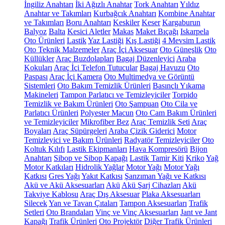
İngiliz Anahtarı
İki Ağızlı Anahtar
Tork Anahtarı
Yıldız
Anahtar ve Takımları
Kurbağcık Anahtarı
Kombine Anahtar
ve Takımları
Boru Anahtarı
Keskiler
Keser
Kargaburun
Balyoz
Balta
Kesici Aletler
Makas
Maket Bıçağı
Iskarpela
Oto Ürünleri
Lastik
Yaz Lastiği
Kış Lastiği
4 Mevsim Lastik
Oto Teknik Malzemeler
Araç İçi Aksesuar
Oto Güneşlik
Oto
Küllükler
Araç Buzdolapları
Bagaj Düzenleyici
Araba
Kokuları
Araç İçi Telefon Tutucular
Bagaj Havuzu
Oto
Paspası
Araç İçi Kamera
Oto Multimedya ve Görüntü
Sistemleri
Oto Bakım Temizlik Ürünleri
Basınçlı Yıkama
Makineleri
Tampon Parlatıcı ve Temizleyiciler
Torpido
Temizlik ve Bakım Ürünleri
Oto Şampuan
Oto Cila ve
Parlatıcı Ürünleri
Polyester Macun
Oto Cam Bakım Ürünleri
ve Temizleyiciler
Mikrofiber Bez
Araç Temizlik Seti
Araç
Boyaları
Araç Süpürgeleri
Araba Çizik Giderici
Motor
Temizleyici ve Bakım Ürünleri
Radyatör Temizleyiciler
Oto
Koltuk Kılıfı
Lastik Ekipmanları
Hava Kompresörü
Bijon
Anahtarı
Sibop ve Sibop Kapağı
Lastik Tamir Kiti
Kriko
Yağ
Motor Katkıları
Hidrolik Yağlar
Motor Yağı
Motor Yağı
Katkısı
Gres Yağı
Yakıt Katkısı
Şanzıman Yağı ve Katkısı
Akü ve Akü Aksesuarları
Akü
Akü Şarj Cihazları
Akü
Takviye Kablosu
Araç Dış Aksesuar
Plaka Aksesuarları
Silecek
Yan ve Tavan Çıtaları
Tampon Aksesuarları
Trafik
Setleri
Oto Brandaları
Vinç ve Vinç Aksesuarları
Jant ve Jant
Kapağı
Trafik Ürünleri
Oto Projektör
Diğer Trafik Ürünleri