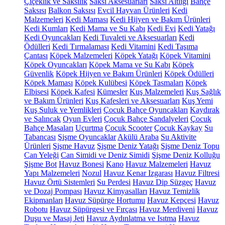
Çiçeklik ve Saksılık
Saksı Aksesuarları
Saksı Altlığı
Bahçe
Saksısı
Balkon Saksısı
Evcil Hayvan Ürünleri
Kedi
Malzemeleri
Kedi Maması
Kedi Hijyen ve Bakım Ürünleri
Kedi Kumları
Kedi Mama ve Su Kabı
Kedi Evi
Kedi Yatağı
Kedi Oyuncakları
Kedi Tuvaleti ve Aksesuarları
Kedi
Ödülleri
Kedi Tırmalaması
Kedi Vitamini
Kedi Taşıma
Çantası
Köpek Malzemeleri
Köpek Yatağı
Köpek Vitamini
Köpek Oyuncakları
Köpek Mama ve Su Kabı
Köpek
Güvenlik
Köpek Hijyen ve Bakım Ürünleri
Köpek Ödülleri
Köpek Maması
Köpek Kulübesi
Köpek Tasmaları
Köpek
Elbisesi
Köpek Kafesi
Kümesler
Kuş Malzemeleri
Kuş Sağlık
ve Bakım Ürünleri
Kuş Kafesleri ve Aksesuarları
Kuş Yemi
Kuş Suluk ve Yemlikleri
Çocuk Bahçe Oyuncakları
Kaydırak
ve Salıncak
Oyun Evleri
Çocuk Bahçe Sandalyeleri
Çocuk
Bahçe Masaları
Uçurtma
Çocuk Scooter
Çocuk Kaykay
Su
Tabancası
Şişme Oyuncaklar
Akülü Araba
Su Aktivite
Ürünleri
Şişme Havuz
Şişme Deniz Yatağı
Şişme Deniz Topu
Can Yeleği
Can Simidi ve Deniz Simidi
Şişme Deniz Kolluğu
Şişme Bot
Havuz Bonesi
Kano
Havuz Malzemeleri
Havuz
Yapı Malzemeleri
Nozul
Havuz Kenar Izgarası
Havuz Filtresi
Havuz Örtü Sistemleri
Su Perdesi
Havuz Dip Süzgeç
Havuz
ve Dozaj Pompası
Havuz Kimyasalları
Havuz Temizlik
Ekipmanları
Havuz Süpürge Hortumu
Havuz Kepçesi
Havuz
Robotu
Havuz Süpürgesi ve Fırçası
Havuz Merdiveni
Havuz
Duşu ve Masaj Jeti
Havuz Aydınlatma ve Isıtma
Havuz