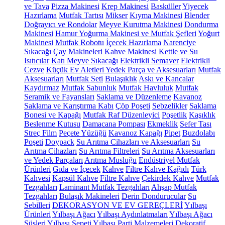
ve Tava
Pizza Makinesi
Krep Makinesi
Basküller
Yiyecek
Hazırlama
Mutfak Tartısı
Mikser
Kıyma Makinesi
Blender
Doğrayıcı ve Rondolar
Meyve Kurutma Makinesi
Dondurma
Makinesi
Hamur Yoğurma Makinesi ve Mutfak Şefleri
Yoğurt
Makinesi
Mutfak Robotu
İçecek Hazırlama
Narenciye
Sıkacağı
Çay Makineleri
Kahve Makinesi
Kettle ve Su
Isıtıcılar
Katı Meyve Sıkacağı
Elektrikli Semaver
Elektrikli
Cezve
Küçük Ev Aletleri Yedek Parça ve Aksesuarları
Mutfak
Aksesuarları
Mutfak Seti
Bulaşıklık
Askı ve Kancalar
Kaydırmaz
Mutfak Sabunluk
Mutfak Havluluk
Mutfak
Seramik ve Fayansları
Saklama ve Düzenleme
Kavanoz
Saklama ve Karıştırma Kabı
Çöp Poşeti
Sebzelikler
Saklama
Bonesi ve Kapağı
Mutfak Raf Düzenleyici
Poşetlik
Kaşıklık
Beslenme Kutusu
Damacana Pompası
Ekmeklik
Sefer Tası
Streç Film
Peçete Yüzüğü
Kavanoz Kapağı
Pipet
Buzdolabı
Poşeti
Doypack
Su Arıtma Cihazları ve Aksesuarları
Su
Arıtma Cihazları
Su Arıtma Filtreleri
Su Arıtma Aksesuarları
ve Yedek Parçaları
Arıtma Musluğu
Endüstriyel Mutfak
Ürünleri
Gıda ve İçecek
Kahve
Filtre Kahve Kağıdı
Türk
Kahvesi
Kapsül Kahve
Filtre Kahve
Çekirdek Kahve
Mutfak
Tezgahları
Laminant Mutfak Tezgahları
Ahşap Mutfak
Tezgahları
Bulaşık Makineleri
Derin Dondurucular
Su
Sebilleri
DEKORASYON VE EV GEREÇLERİ
Yılbaşı
Ürünleri
Yılbaşı Ağacı
Yılbaşı Aydınlatmaları
Yılbaşı Ağacı
Süsleri
Yılbaşı Sepeti
Yılbaşı Parti Malzemeleri
Dekoratif