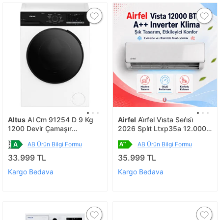
Altus
Al Cm 91254 D 9 Kg
Airfel
Ai̇rfel Vi̇sta Seri̇si̇
1200 Devir Çamaşır
2026 Spli̇t Ltxp35a 12.000
Makinesi
Btu/h A++ İnverter Kli̇ma R32
AB Ürün Bilgi Formu
AB Ürün Bilgi Formu
33.999 TL
35.999 TL
Kargo Bedava
Kargo Bedava