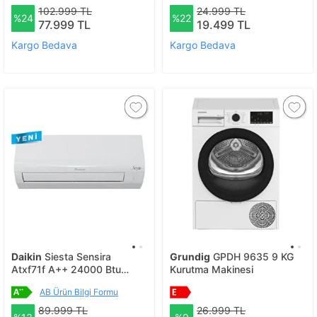
102.999 TL
24.999 TL
%24
%22
77.999 TL
19.499 TL
Kargo Bedava
Kargo Bedava
Daikin
Siesta Sensira
Grundig
GPDH 9635 9 KG
Atxf71f A++ 24000 Btu
Kurutma Makinesi
Inverter Duvar Tipi Klima /
AB Ürün Bilgi Formu
Montaj Dahil Yeni Seri
89.999 TL
26.999 TL