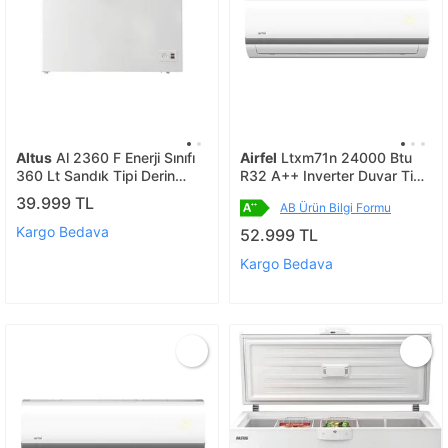
Altus
Al 2360 F Enerji Sınıfı
Airfel
Ltxm71n 24000 Btu
360 Lt Sandık Tipi Derin
R32 A++ Inverter Duvar Tipi
Dondurucu
Klima
39.999 TL
AB Ürün Bilgi Formu
Kargo Bedava
52.999 TL
Kargo Bedava