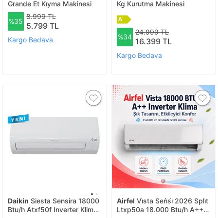
Grande Et Kıyma Makinesi
Kg Kurutma Makinesi
8.999 TL
%35
5.799 TL
24.999 TL
%34
Kargo Bedava
16.399 TL
Kargo Bedava
Daikin
Siesta Sensira 18000
Airfel
Vi̇sta Seri̇si̇ 2026 Spli̇t
Btu/h Atxf50f Inverter Klima
Ltxp50a 18.000 Btu/h A++