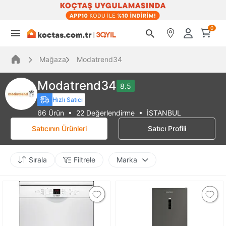
0
Mağaza
Modatrend34
Modatrend34
8.5
Hızlı Satıcı
66 Ürün • 22 Değerlendirme • İSTANBUL
Satıcının Ürünleri
Satıcı Profili
Sırala
Filtrele
Marka