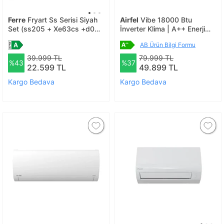
Ferre
Fryart Ss Serisi Siyah
Airfel
Vibe 18000 Btu
Set (ss205 + Xe63cs +d080
İnverter Klima | A++ Enerji
) - Kare Emaye Izgara
Verimliliği
AB Ürün Bilgi Formu
39.999 TL
79.999 TL
%43
%37
22.599 TL
49.899 TL
Kargo Bedava
Kargo Bedava