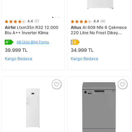
4.4
(7)
4.4
(4)
Airfel
Ltxm35n R32 12.000
Altus
Al 609 Nfe 6 Çekmece
Btu A++ İnverter Klima
220 Litre No Frost Dikey
Derin Dondurucu
AB Ürün Bilgi Formu
39.999 TL
34.999 TL
Kargo Bedava
Kargo Bedava