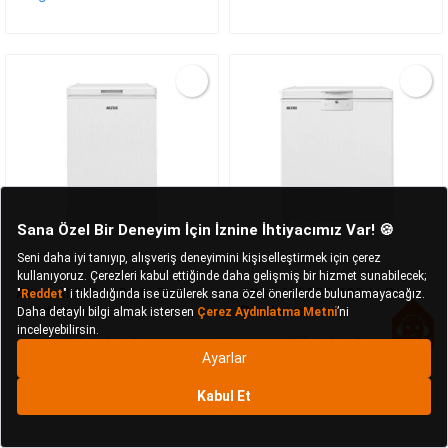
Altus
Al 2104 104 Lt Derin
Altus
Al 2205 205 Lt Derin
Dondurucu
Dondurucu
AB Ürün Bilgi Formu
AB Ürün Bilgi Formu
23.999 TL
29.999 TL
Kargo Bedava
Kargo Bedava