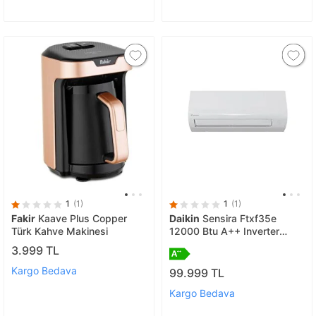
1
(1)
1
(1)
Fakir
Kaave Plus Copper
Daikin
Sensira Ftxf35e
Türk Kahve Makinesi
12000 Btu A++ Inverter
Duvar Tipi Klima
3.999 TL
Kargo Bedava
99.999 TL
Kargo Bedava