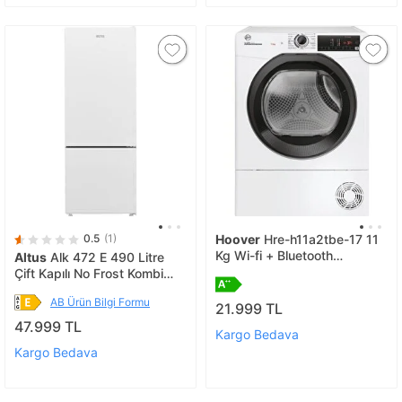
0.5
(1)
Hoover
Hre-h11a2tbe-17 11
Kg Wi-fi + Bluetooth
Altus
Alk 472 E 490 Litre
Bağlantılı Isı Pompalı Beyaz
Çift Kapılı No Frost Kombi
Kurutma Makinesi
Buzdolabı
AB Ürün Bilgi Formu
21.999 TL
47.999 TL
Kargo Bedava
Kargo Bedava