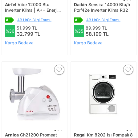
Airfel
Vibe 12000 Btu
Daikin
Sensira 14000 Btu/h
İnverter Klima | A++ Enerji
Ftxf42e Inverter Klima R32
Verimliliği
AB Ürün Bilgi Formu
AB Ürün Bilgi Formu
51.999 TL
89.999 TL
%36
%35
32.799 TL
58.199 TL
Kargo Bedava
Kargo Bedava
Arnica
Gh21200 Promeat
Regal
Km 8202 Isı Pompalı 8