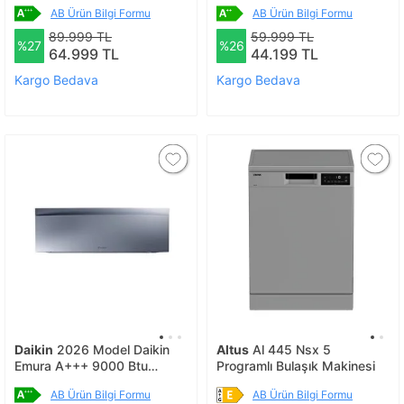
R32 Wifi Dahil (montaj Dahil
İnverter Kli̇ma R32
AB Ürün Bilgi Formu
AB Ürün Bilgi Formu
Yeni Seri)
89.999 TL
59.999 TL
%27
%26
64.999 TL
44.199 TL
Kargo Bedava
Kargo Bedava
Daikin
2026 Model Daikin
Altus
Al 445 Nsx 5
Emura A+++ 9000 Btu
Programlı Bulaşık Makinesi
Inverter Klima R32 Wifi
AB Ürün Bilgi Formu
AB Ürün Bilgi Formu