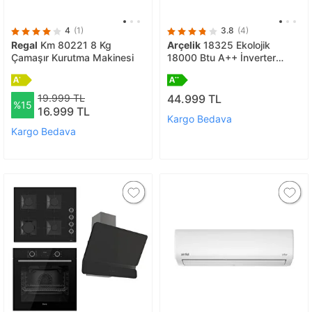
4
(1)
3.8
(4)
Regal
Km 80221 8 Kg
Arçelik
18325 Ekolojik
Çamaşır Kurutma Makinesi
18000 Btu A++ İnverter
Klima
19.999 TL
44.999 TL
%15
16.999 TL
Kargo Bedava
Kargo Bedava