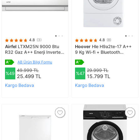
4.8
(3)
4.8
(8)
Airfel
LTXM25N 9000 Btu
Hoover
Hle H9a2te-17 A++
R32 Gaz A++ Enerji Inverter
9 Kg Wi-fi + Bluetooth
Klima
Bağlantılı Isı Pompalı
AB Ürün Bilgi Formu
Kurutma Makinesi
49.999 TL
29.999 TL
%49
%47
25.499 TL
15.799 TL
Kargo Bedava
Kargo Bedava