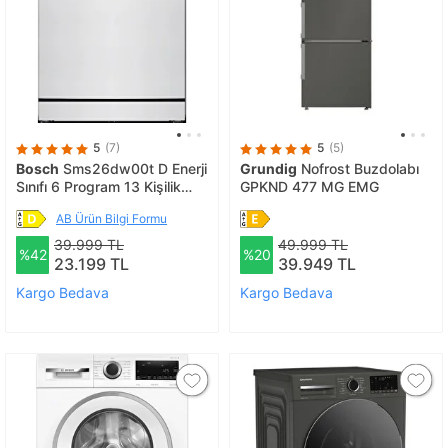
5
(7)
5
(5)
Bosch
Sms26dw00t D Enerji
Grundig
Nofrost Buzdolabı
Sınıfı 6 Program 13 Kişilik
GPKND 477 MG EMG
Bulaşık Makinesi
AB Ürün Bilgi Formu
39.999 TL
49.999 TL
%42
%20
23.199 TL
39.949 TL
Kargo Bedava
Kargo Bedava