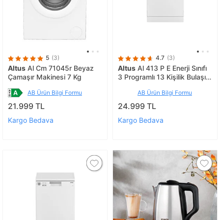
5
(3)
4.7
(3)
Altus
Al Cm 71045r Beyaz
Altus
Al 413 P E Enerji Sınıfı
Çamaşır Makinesi 7 Kg
3 Programlı 13 Kişilik Bulaşık
Makinesi
AB Ürün Bilgi Formu
AB Ürün Bilgi Formu
21.999 TL
24.999 TL
Kargo Bedava
Kargo Bedava