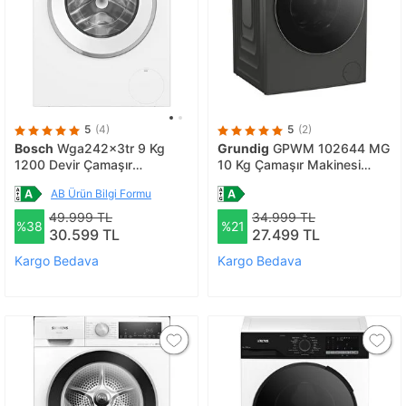
5
(4)
5
(2)
Bosch
Wga242x3tr 9 Kg
Grundig
GPWM 102644 MG
1200 Devir Çamaşır
10 Kg Çamaşır Makinesi
Makinesi
Koyu Gri
AB Ürün Bilgi Formu
49.999 TL
34.999 TL
%38
%21
30.599 TL
27.499 TL
Kargo Bedava
Kargo Bedava