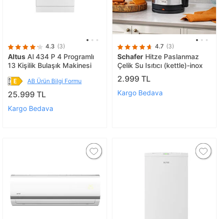
4.3
(3)
4.7
(3)
Altus
Al 434 P 4 Programlı
Schafer
Hitze Paslanmaz
13 Kişilik Bulaşık Makinesi
Çelik Su Isıtıcı (kettle)-inox
2.999 TL
AB Ürün Bilgi Formu
Kargo Bedava
25.999 TL
Kargo Bedava