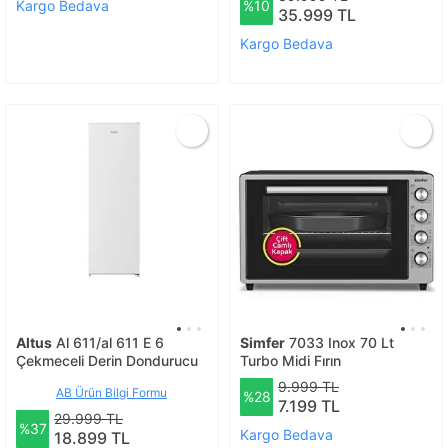
Kargo Bedava
%10
35.999 TL
Kargo Bedava
Altus
Al 611/al 611 E 6
Simfer
7033 Inox 70 Lt
Çekmeceli Derin Dondurucu
Turbo Midi Fırın
9.999 TL
AB Ürün Bilgi Formu
%28
7.199 TL
29.999 TL
%37
Kargo Bedava
18.899 TL