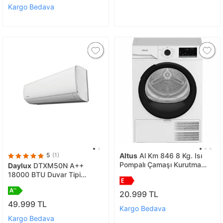
Kargo Bedava
5
(1)
Altus
Al Km 846 8 Kg. Isı
Pompalı Çamaşı Kurutma
Daylux
DTXM50N A++
Makinesi
18000 BTU Duvar Tipi
Inverter Klima
20.999 TL
49.999 TL
Kargo Bedava
Kargo Bedava