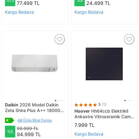
%13
%9
77.499 TL
24.499 TL
Kargo Bedava
Kargo Bedava
Daikin
2026 Model Daikin
5
(1)
Zeta Shira Plus A++ 18000
Hoover
Hh64ccb Elektrikli
Btu Inverter Klima R32 Wifi
Ankastre Vitroseramik Cam
AB Ürün Bilgi Formu
Ocak
7.999 TL
99.999 TL
%5
Kargo Bedava
94.999 TL