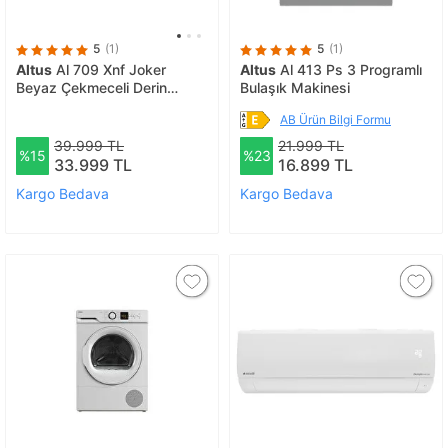
5
(1)
5
(1)
Altus
Al 709 Xnf Joker
Altus
Al 413 Ps 3 Programlı
Beyaz Çekmeceli Derin
Bulaşık Makinesi
Dondurucu
AB Ürün Bilgi Formu
39.999 TL
21.999 TL
%15
%23
33.999 TL
16.899 TL
Kargo Bedava
Kargo Bedava