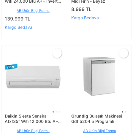
Wifi 24.000 Btu A++ İnverter
Midi Fırın - Beyaz
Klima
8.999 TL
AB Ürün Bilgi Formu
Kargo Bedava
139.999 TL
Kargo Bedava
Daikin
Siesta Sensira
Grundig
Bulaşık Makinesi
Atxf35f Wifi 12.000 Btu A++
Gdf 5204 5 Programlı
İnverter Klima
AB Ürün Bilgi Formu
AB Ürün Bilgi Formu