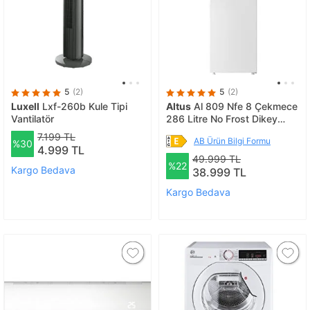
5
(2)
5
(2)
Luxell
Lxf-260b Kule Tipi
Altus
Al 809 Nfe 8 Çekmece
Vantilatör
286 Litre No Frost Dikey
Derin Dondurucu
7.199 TL
AB Ürün Bilgi Formu
%30
4.999 TL
49.999 TL
%22
Kargo Bedava
38.999 TL
Kargo Bedava