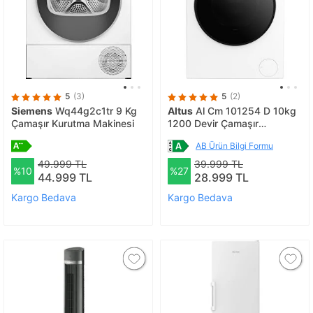
5
(3)
5
(2)
Siemens
Wq44g2c1tr 9 Kg
Altus
Al Cm 101254 D 10kg
Çamaşır Kurutma Makinesi
1200 Devir Çamaşır
Makinesi
AB Ürün Bilgi Formu
49.999 TL
39.999 TL
%10
%27
44.999 TL
28.999 TL
Kargo Bedava
Kargo Bedava