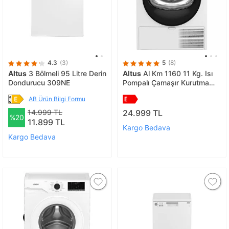
4.3
(3)
5
(8)
Altus
3 Bölmeli 95 Litre Derin
Altus
Al Km 1160 11 Kg. Isı
Dondurucu 309NE
Pompalı Çamaşır Kurutma
Makinesi
AB Ürün Bilgi Formu
14.999 TL
24.999 TL
%20
11.899 TL
Kargo Bedava
Kargo Bedava