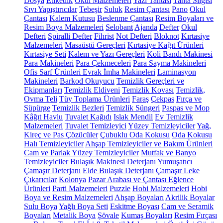
Dosya
Etiketlik
Okul Malzemeleri
Yazı Tahtası
Tahta Silgisi
Sıvı Yapıştırıcılar
Tebeşir
Suluk
Resim Çantası
Pano
Okul
Çantası
Kalem Kutusu
Beslenme Çantası
Resim Boyaları ve
Resim Boya Malzemeleri
Selobant
Ajanda
Defter
Okul
Defteri
Spiralli Defter
Fihrist
Not Defteri
Bloknot
Kırtasiye
Malzemeleri
Masaüstü Gereçleri
Kırtasiye Kağıt Ürünleri
Kırtasiye Seti
Kalem ve Yazı Gereçleri
Koli Bandı Makinesi
Para Makineleri
Para Çekmeceleri
Para Sayma Makineleri
Ofis Sarf Ürünleri
Evrak İmha Makineleri
Laminasyon
Makineleri
Barkod Okuyucu
Temizlik Gereçleri ve
Ekipmanları
Temizlik Eldiveni
Temizlik Kovası
Temizlik,
Ovma Teli
Tüy Toplama Ürünleri
Faraş
Çekpas
Fırça ve
Süpürge
Temizlik Bezleri
Temizlik Süngeri
Paspas ve Mop
Kâğıt Havlu
Tuvalet Kağıdı
Islak Mendil
Ev Temizlik
Malzemeleri
Tuvalet Temizleyici
Yüzey Temizleyiciler
Yağ,
Kireç ve Pas Çözücüler
Çubuklu Oda Kokusu
Oda Kokusu
Halı Temizleyiciler
Ahşap Temizleyiciler ve Bakım Ürünleri
Cam ve Parlak Yüzey Temizleyiciler
Mutfak ve Banyo
Temizleyiciler
Bulaşık Makinesi Deterjanı
Yumuşatıcı
Çamaşır Deterjanı
Elde Bulaşık Deterjanı
Çamaşır Leke
Çıkarıcılar
Kolonya
Pazar Arabası ve Çantası
Eğlence
Ürünleri
Parti Malzemeleri
Puzzle
Hobi Malzemeleri
Hobi
Boya ve Resim Malzemeleri
Ahşap Boyaları
Akrilik Boyalar
Sulu Boya
Yağlı Boya Seti
Eskitme Boyası
Cam ve Seramik
Boyaları
Metalik Boya
Şövale
Kumaş Boyaları
Resim Fırçası