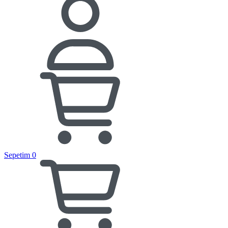
Sepetim
0