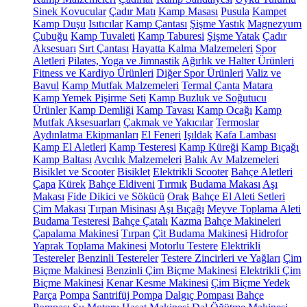
Sinek Kovucular
Çadır Matı
Kamp Masası
Pusula
Kampet
Kamp Duşu
Isıtıcılar
Kamp Çantası
Şişme Yastık
Magnezyum
Çubuğu
Kamp Tuvaleti
Kamp Taburesi
Şişme Yatak
Çadır
Aksesuarı
Sırt Çantası
Hayatta Kalma Malzemeleri
Spor
Aletleri
Pilates, Yoga ve Jimnastik
Ağırlık ve Halter Ürünleri
Fitness ve Kardiyo Ürünleri
Diğer Spor Ürünleri
Valiz ve
Bavul
Kamp Mutfak Malzemeleri
Termal Çanta
Matara
Kamp Yemek Pişirme Seti
Kamp Buzluk ve Soğutucu
Ürünler
Kamp Demliği
Kamp Tavası
Kamp Ocağı
Kamp
Mutfak Aksesuarları
Çakmak ve Yakıcılar
Termoslar
Aydınlatma Ekipmanları
El Feneri
Işıldak
Kafa Lambası
Kamp El Aletleri
Kamp Testeresi
Kamp Küreği
Kamp Bıçağı
Kamp Baltası
Avcılık Malzemeleri
Balık Av Malzemeleri
Bisiklet ve Scooter
Bisiklet
Elektrikli Scooter
Bahçe Aletleri
Çapa
Kürek
Bahçe Eldiveni
Tırmık
Budama Makası
Aşı
Makası
Fide Dikici ve Sökücü
Orak
Bahçe El Aleti Setleri
Çim Makası
Tırpan Misinası
Aşı Bıçağı
Meyve Toplama Aleti
Budama Testeresi
Bahçe Çatalı
Kazma
Bahçe Makineleri
Çapalama Makinesi
Tırpan
Çit Budama Makinesi
Hidrofor
Yaprak Toplama Makinesi
Motorlu Testere
Elektrikli
Testereler
Benzinli Testereler
Testere Zincirleri ve Yağları
Çim
Biçme Makinesi
Benzinli Çim Biçme Makinesi
Elektrikli Çim
Biçme Makinesi
Kenar Kesme Makinesi
Çim Biçme Yedek
Parça
Pompa
Santrifüj Pompa
Dalgıç Pompası
Bahçe