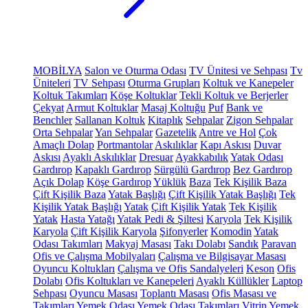
MOBİLYA
Salon ve Oturma Odası
TV Ünitesi ve Sehpası
Tv
Üniteleri
TV Sehpası
Oturma Grupları
Koltuk ve Kanepeler
Koltuk Takımları
Köşe Koltuklar
Tekli Koltuk ve Berjerler
Çekyat
Armut Koltuklar
Masaj Koltuğu
Puf
Bank ve
Benchler
Sallanan Koltuk
Kitaplık
Sehpalar
Zigon Sehpalar
Orta Sehpalar
Yan Sehpalar
Gazetelik
Antre ve Hol
Çok
Amaçlı Dolap
Portmantolar
Askılıklar
Kapı Askısı
Duvar
Askısı
Ayaklı Askılıklar
Dresuar
Ayakkabılık
Yatak Odası
Gardırop
Kapaklı Gardırop
Sürgülü Gardırop
Bez Gardırop
Açık Dolap
Köşe Gardırop
Yüklük
Baza
Tek Kişilik Baza
Çift Kişilik Baza
Yatak Başlığı
Çift Kişilik Yatak Başlığı
Tek
Kişilik Yatak Başlığı
Yatak
Çift Kişilik Yatak
Tek Kişilik
Yatak
Hasta Yatağı
Yatak Pedi & Şiltesi
Karyola
Tek Kişilik
Karyola
Çift Kişilik Karyola
Şifonyerler
Komodin
Yatak
Odası Takımları
Makyaj Masası
Takı Dolabı
Sandık
Paravan
Ofis ve Çalışma Mobilyaları
Çalışma ve Bilgisayar Masası
Oyuncu Koltukları
Çalışma ve Ofis Sandalyeleri
Keson
Ofis
Dolabı
Ofis Koltukları ve Kanepeleri
Ayaklı Küllükler
Laptop
Sehpası
Oyuncu Masası
Toplantı Masası
Ofis Masası ve
Takımları
Yemek Odası
Yemek Odası Takımları
Vitrin
Yemek