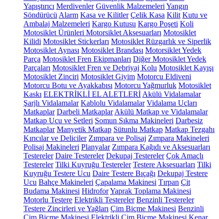
Yapıştırıcı
Merdivenler
Güvenlik Malzemeleri
Yangın
Söndürücü
Alarm
Kasa ve Kilitler
Çelik Kasa
Kilit
Kutu ve
Ambalaj Malzemeleri
Kargo Kutusu
Kargo Poşeti
Koli
Motosiklet Ürünleri
Motorsiklet Aksesuarları
Motosiklet
Kilidi
Motosiklet Stickerları
Motosiklet Rüzgarlık ve Siperlik
Motosiklet Aynası
Motosiklet Brandası
Motorsiklet Yedek
Parça
Motosiklet Fren Ekipmanları
Diğer Motosiklet Yedek
Parçaları
Motosiklet Fren ve Debriyaj Kolu
Motosiklet Kayışı
Motosiklet Zinciri
Motosiklet Giyim
Motorcu Eldiveni
Motorcu Botu ve Ayakkabısı
Motorcu Yağmurluk
Motosiklet
Kaskı
ELEKTRİKLİ EL ALETLERİ
Akülü Vidalamalar
Şarjlı Vidalamalar
Kablolu Vidalamalar
Vidalama Uçları
Matkaplar
Darbeli Matkaplar
Akülü Matkap ve Vidalamalar
Matkap Ucu ve Setleri
Somun Sıkma Makineleri
Darbesiz
Matkaplar
Manyetik Matkap
Sütunlu Matkap
Matkap Tezgahı
Kırıcılar ve Deliciler
Zımpara ve Polisaj
Zımpara Makineleri
Polisaj Makineleri
Planyalar
Zımpara Kağıdı ve Aksesuarları
Testereler
Daire Testereler
Dekupaj Testereler
Çok Amaçlı
Testereler
Tilki Kuyruğu Testereler
Testere Aksesuarları
Tilki
Kuyruğu Testere Ucu
Daire Testere Bıçağı
Dekupaj Testere
Ucu
Bahçe Makineleri
Çapalama Makinesi
Tırpan
Çit
Budama Makinesi
Hidrofor
Yaprak Toplama Makinesi
Motorlu Testere
Elektrikli Testereler
Benzinli Testereler
Testere Zincirleri ve Yağları
Çim Biçme Makinesi
Benzinli
Çim Biçme Makinesi
Elektrikli Çim Biçme Makinesi
Kenar