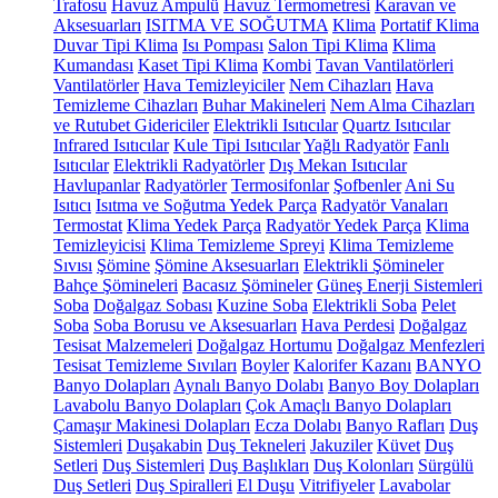
Trafosu
Havuz Ampulü
Havuz Termometresi
Karavan ve
Aksesuarları
ISITMA VE SOĞUTMA
Klima
Portatif Klima
Duvar Tipi Klima
Isı Pompası
Salon Tipi Klima
Klima
Kumandası
Kaset Tipi Klima
Kombi
Tavan Vantilatörleri
Vantilatörler
Hava Temizleyiciler
Nem Cihazları
Hava
Temizleme Cihazları
Buhar Makineleri
Nem Alma Cihazları
ve Rutubet Gidericiler
Elektrikli Isıtıcılar
Quartz Isıtıcılar
Infrared Isıtıcılar
Kule Tipi Isıtıcılar
Yağlı Radyatör
Fanlı
Isıtıcılar
Elektrikli Radyatörler
Dış Mekan Isıtıcılar
Havlupanlar
Radyatörler
Termosifonlar
Şofbenler
Ani Su
Isıtıcı
Isıtma ve Soğutma Yedek Parça
Radyatör Vanaları
Termostat
Klima Yedek Parça
Radyatör Yedek Parça
Klima
Temizleyicisi
Klima Temizleme Spreyi
Klima Temizleme
Sıvısı
Şömine
Şömine Aksesuarları
Elektrikli Şömineler
Bahçe Şömineleri
Bacasız Şömineler
Güneş Enerji Sistemleri
Soba
Doğalgaz Sobası
Kuzine Soba
Elektrikli Soba
Pelet
Soba
Soba Borusu ve Aksesuarları
Hava Perdesi
Doğalgaz
Tesisat Malzemeleri
Doğalgaz Hortumu
Doğalgaz Menfezleri
Tesisat Temizleme Sıvıları
Boyler
Kalorifer Kazanı
BANYO
Banyo Dolapları
Aynalı Banyo Dolabı
Banyo Boy Dolapları
Lavabolu Banyo Dolapları
Çok Amaçlı Banyo Dolapları
Çamaşır Makinesi Dolapları
Ecza Dolabı
Banyo Rafları
Duş
Sistemleri
Duşakabin
Duş Tekneleri
Jakuziler
Küvet
Duş
Setleri
Duş Sistemleri
Duş Başlıkları
Duş Kolonları
Sürgülü
Duş Setleri
Duş Spiralleri
El Duşu
Vitrifiyeler
Lavabolar