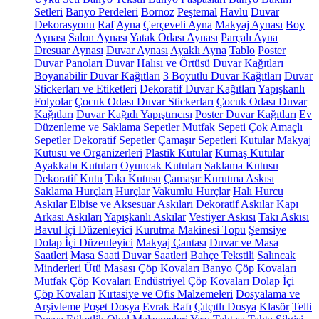
Setleri
Banyo Perdeleri
Bornoz
Peştemal
Havlu
Duvar
Dekorasyonu
Raf
Ayna
Çerçeveli Ayna
Makyaj Aynası
Boy
Aynası
Salon Aynası
Yatak Odası Aynası
Parçalı Ayna
Dresuar Aynası
Duvar Aynası
Ayaklı Ayna
Tablo
Poster
Duvar Panoları
Duvar Halısı ve Örtüsü
Duvar Kağıtları
Boyanabilir Duvar Kağıtları
3 Boyutlu Duvar Kağıtları
Duvar
Stickerları ve Etiketleri
Dekoratif Duvar Kağıtları
Yapışkanlı
Folyolar
Çocuk Odası Duvar Stickerları
Çocuk Odası Duvar
Kağıtları
Duvar Kağıdı Yapıştırıcısı
Poster Duvar Kağıtları
Ev
Düzenleme ve Saklama
Sepetler
Mutfak Sepeti
Çok Amaçlı
Sepetler
Dekoratif Sepetler
Çamaşır Sepetleri
Kutular
Makyaj
Kutusu ve Organizerleri
Plastik Kutular
Kumaş Kutular
Ayakkabı Kutuları
Oyuncak Kutuları
Saklama Kutusu
Dekoratif Kutu
Takı Kutusu
Çamaşır Kurutma Askısı
Saklama Hurçları
Hurçlar
Vakumlu Hurçlar
Halı Hurcu
Askılar
Elbise ve Aksesuar Askıları
Dekoratif Askılar
Kapı
Arkası Askıları
Yapışkanlı Askılar
Vestiyer Askısı
Takı Askısı
Bavul İçi Düzenleyici
Kurutma Makinesi Topu
Şemsiye
Dolap İçi Düzenleyici
Makyaj Çantası
Duvar ve Masa
Saatleri
Masa Saati
Duvar Saatleri
Bahçe Tekstili
Salıncak
Minderleri
Ütü Masası
Çöp Kovaları
Banyo Çöp Kovaları
Mutfak Çöp Kovaları
Endüstriyel Çöp Kovaları
Dolap İçi
Çöp Kovaları
Kırtasiye ve Ofis Malzemeleri
Dosyalama ve
Arşivleme
Poşet Dosya
Evrak Rafı
Çıtçıtlı Dosya
Klasör
Telli