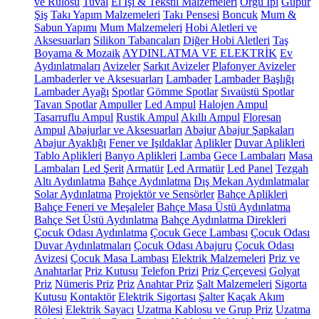
ve Rulosu
Tuval
El İşi & Tekstil Malzemeleri
Örgü İpi
Güpür
Şiş
Takı Yapım Malzemeleri
Takı Pensesi
Boncuk
Mum &
Sabun Yapımı
Mum Malzemeleri
Hobi Aletleri ve
Aksesuarları
Silikon Tabancaları
Diğer Hobi Aletleri
Taş
Boyama & Mozaik
AYDINLATMA VE ELEKTRİK
Ev
Aydınlatmaları
Avizeler
Sarkıt Avizeler
Plafonyer Avizeler
Lambaderler ve Aksesuarları
Lambader
Lambader Başlığı
Lambader Ayağı
Spotlar
Gömme Spotlar
Sıvaüstü Spotlar
Tavan Spotlar
Ampuller
Led Ampul
Halojen Ampul
Tasarruflu Ampul
Rustik Ampul
Akıllı Ampul
Floresan
Ampul
Abajurlar ve Aksesuarları
Abajur
Abajur Şapkaları
Abajur Ayaklığı
Fener ve Işıldaklar
Aplikler
Duvar Aplikleri
Tablo Aplikleri
Banyo Aplikleri
Lamba
Gece Lambaları
Masa
Lambaları
Led Şerit
Armatür
Led Armatür
Led Panel
Tezgah
Altı Aydınlatma
Bahçe Aydınlatma
Dış Mekan Aydınlatmalar
Solar Aydınlatma
Projektör ve Sensörler
Bahçe Aplikleri
Bahçe Feneri ve Meşaleler
Bahçe Masa Üstü Aydınlatma
Bahçe Set Üstü Aydınlatma
Bahçe Aydınlatma Direkleri
Çocuk Odası Aydınlatma
Çocuk Gece Lambası
Çocuk Odası
Duvar Aydınlatmaları
Çocuk Odası Abajuru
Çocuk Odası
Avizesi
Çocuk Masa Lambası
Elektrik Malzemeleri
Priz ve
Anahtarlar
Priz Kutusu
Telefon Prizi
Priz Çerçevesi
Golyat
Priz
Nümeris Priz
Priz
Anahtar Priz
Şalt Malzemeleri
Sigorta
Kutusu
Kontaktör
Elektrik Sigortası
Şalter
Kaçak Akım
Rölesi
Elektrik Sayacı
Uzatma Kablosu ve Grup Priz
Uzatma