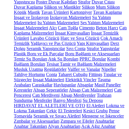
Yapıştırıcısı
Poster Duvar Kağıtları
Strafor
Duvar Çıtası
Duvar Kaplama
Silikon ve Mastikler
Silikon
Mum Silikon
Köpük
Mastik
Tavan Ürünleri
Kartonpiyer
Tavan Kaplama
İnşaat ve İzolasyon
İzolasyon Malzemeleri
Su Yalıtım
Malzemeleri
Isı Yalıtım Malzemeleri
Ses Yalıtım Malzemeleri
İnşaat Malzemeleri
Alçı
Cam Tuğla
Çimento
Beton Harcı
Çatı
Kaplama Malzemeleri
İnşaat Kimyasalları
İnşaat Temizlik
Ürünleri
Lavabo Çözücü
Harç ve Sıva Çözücü
Çok Amaçlı
Temizlik
Yağlayıcı ve Pas Çözücü
Yapı Kimyasalları
Derz
Dolgu
Seramik Yapıştırıcılar
Sıvı Conta
Strafor Yapıştırılar
Plastik Boru ve Ek Parçalar
Boru Bağlantı ve Aksesuarları
Temiz Su Boruları
Atık Su Boruları
PPRC Borular
Kombi
Bağlantı Boruları
Tesisat Tamir ve Bağlantı Malzemeleri
Musluk Uzatma
Regülatörler
Valfler ve Vanalar
Nipeller
Tahliye Hortumu
Conta
Taharet Çubuğu
Fittings
Tıpalar ve
Süzgeçler
İnşaat Makineleri
Elektrikli Vinçler
Taşıma
Arabaları
Caraskallar
Havlupanlar
Ahşaplar
Masif Paneller
Keresteler
Ahşap Seperatörler
Ahşap Çatı Malzemeleri
Çatı
Penceresi
Çatı Merdiveni
Ahşap Merdivenler
Trabzan
Sundurma
Menfezler
Banyo Menfezi
Su Deposu
HIRDAVAT EL ALETLERİ VE OTO
El Aletleri
Lokma ve
Lokma Takımları
Çekiç
El Testereleri
Kesici Grubu
Pense
Tornavida
Seramik ve Sıvacı Aletleri
Mengene ve İşkenceler
Zımbalar ve Aksesuarları
Zımpara ve Eğeler
Anahtarlar
Anahtar Takımları
Alyan Anahtarları
Açık Ağız Anahtar