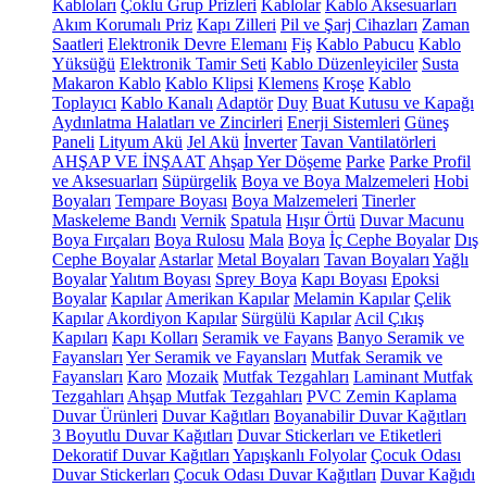
Kabloları
Çoklu Grup Prizleri
Kablolar
Kablo Aksesuarları
Akım Korumalı Priz
Kapı Zilleri
Pil ve Şarj Cihazları
Zaman
Saatleri
Elektronik Devre Elemanı
Fiş
Kablo Pabucu
Kablo
Yüksüğü
Elektronik Tamir Seti
Kablo Düzenleyiciler
Susta
Makaron Kablo
Kablo Klipsi
Klemens
Kroşe
Kablo
Toplayıcı
Kablo Kanalı
Adaptör
Duy
Buat Kutusu ve Kapağı
Aydınlatma Halatları ve Zincirleri
Enerji Sistemleri
Güneş
Paneli
Lityum Akü
Jel Akü
İnverter
Tavan Vantilatörleri
AHŞAP VE İNŞAAT
Ahşap Yer Döşeme
Parke
Parke Profil
ve Aksesuarları
Süpürgelik
Boya ve Boya Malzemeleri
Hobi
Boyaları
Tempare Boyası
Boya Malzemeleri
Tinerler
Maskeleme Bandı
Vernik
Spatula
Hışır Örtü
Duvar Macunu
Boya Fırçaları
Boya Rulosu
Mala
Boya
İç Cephe Boyalar
Dış
Cephe Boyalar
Astarlar
Metal Boyaları
Tavan Boyaları
Yağlı
Boyalar
Yalıtım Boyası
Sprey Boya
Kapı Boyası
Epoksi
Boyalar
Kapılar
Amerikan Kapılar
Melamin Kapılar
Çelik
Kapılar
Akordiyon Kapılar
Sürgülü Kapılar
Acil Çıkış
Kapıları
Kapı Kolları
Seramik ve Fayans
Banyo Seramik ve
Fayansları
Yer Seramik ve Fayansları
Mutfak Seramik ve
Fayansları
Karo
Mozaik
Mutfak Tezgahları
Laminant Mutfak
Tezgahları
Ahşap Mutfak Tezgahları
PVC Zemin Kaplama
Duvar Ürünleri
Duvar Kağıtları
Boyanabilir Duvar Kağıtları
3 Boyutlu Duvar Kağıtları
Duvar Stickerları ve Etiketleri
Dekoratif Duvar Kağıtları
Yapışkanlı Folyolar
Çocuk Odası
Duvar Stickerları
Çocuk Odası Duvar Kağıtları
Duvar Kağıdı