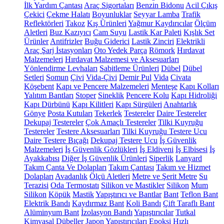
İlk Yardım Çantası
Araç Sigortaları
Benzin Bidonu
Acil Çıkış
Çekici
Çekme Halatı
Boyunluklar
Seyyar Lamba
Trafik
Reflektörleri
Takoz
Kış Ürünleri
Yağmur Kaydırıcılar
Ölçüm
Aletleri
Buz Kazıyıcı
Cam Suyu
Lastik Kar Paleti
Kışlık Set
Ürünler
Antifrizler
Buğu Giderici
Lastik Zinciri
Elektrikli
Araç Şarj İstasyonları
Oto Yedek Parça
Römork
Hırdavat
Malzemeleri
Hırdavat Malzemesi ve Aksesuarları
Yönlendirme Levhaları
Sabitleme Ürünleri
Dübel
Dübel
Setleri
Somun
Çivi
Vida-Çivi
Demir Pul
Vida
Civata
Köşebent
Kapı ve Pencere Malzemeleri
Menteşe
Kapı Kolları
Yalıtım Bantları
Stoper
Sineklik
Pencere Kolu
Kapı Hidroliği
Kapı Dürbünü
Kapı Kilitleri
Kapı Sürgüleri
Anahtarlık
Gönye
Posta Kutuları
Tekerlek
Testereler
Daire Testereler
Dekupaj Testereler
Çok Amaçlı Testereler
Tilki Kuyruğu
Testereler
Testere Aksesuarları
Tilki Kuyruğu Testere Ucu
Daire Testere Bıçağı
Dekupaj Testere Ucu
İş Güvenlik
Malzemeleri
İş Güvenlik Gözlükleri
İş Eldiveni
İş Elbisesi
İş
Ayakkabısı
Diğer İş Güvenlik Ürünleri
Siperlik
Lanyard
Takım Çanta Ve Dolapları
Takım Çantası
Takım ve Hizmet
Dolapları
Avadanlık
Ölçü Aletleri
Metre ve Şerit Metre
Su
Terazisi
Oda Termostatı
Silikon ve Mastikler
Silikon
Mum
Silikon
Köpük
Mastik
Yapıştırıcı ve Bantlar
Bant
Teflon Bant
Elektrik Bandı
Kaydırmaz Bant
Koli Bandı
Çift Taraflı Bant
Alüminyum Bant
İzolasyon Bandı
Yapıştırıcılar
Tutkal
Kimyasal Dübeller
Japon Yapıştırıcıları
Epoksi
Hızlı