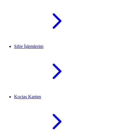
Şifre İşlemlerim
Koçtaş Kartım