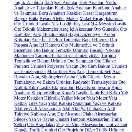
İngiliz Anahtarı
İki Ağızlı Anahtar
Tork Anahtarı
Yıldız
Anahtar ve Takımları
Kurbağcık Anahtarı
Kombine Anahtar
ve Takımları
Boru Anahtarı
Keskiler
Keser
Kargaburun
Balyoz
Balta
Kesici Aletler
Makas
Maket Bıçağı
Iskarpela
Oto Ürünleri
Lastik
Yaz Lastiği
Kış Lastiği
4 Mevsim Lastik
Oto Teknik Malzemeler
Araç İçi Aksesuar
Oto Güneşlik
Oto
Küllükler
Araç Buzdolapları
Bagaj Düzenleyici
Araba
Kokuları
Araç İçi Telefon Tutucular
Bagaj Havuzu
Oto
Paspası
Araç İçi Kamera
Oto Multimedya ve Görüntü
Sistemleri
Oto Bakım Temizlik Ürünleri
Basınçlı Yıkama
Makineleri
Tampon Parlatıcı ve Temizleyiciler
Torpido
Temizlik ve Bakım Ürünleri
Oto Şampuan
Oto Cila ve
Parlatıcı Ürünleri
Polyester Macun
Oto Cam Bakım Ürünleri
ve Temizleyiciler
Mikrofiber Bez
Araç Temizlik Seti
Araç
Boyaları
Araç Süpürgeleri
Araba Çizik Giderici
Motor
Temizleyici ve Bakım Ürünleri
Radyatör Temizleyiciler
Oto
Koltuk Kılıfı
Lastik Ekipmanları
Hava Kompresörü
Bijon
Anahtarı
Sibop ve Sibop Kapağı
Lastik Tamir Kiti
Kriko
Yağ
Motor Katkıları
Hidrolik Yağlar
Motor Yağı
Motor Yağı
Katkısı
Gres Yağı
Yakıt Katkısı
Şanzıman Yağı ve Katkısı
Akü ve Akü Aksesuarları
Akü
Akü Şarj Cihazları
Akü
Takviye Kablosu
Araç Dış Aksesuar
Plaka Aksesuarları
Silecek
Yan ve Tavan Çıtaları
Tampon Aksesuarları
Trafik
Setleri
Oto Brandaları
Vinç ve Vinç Aksesuarları
Jant ve Jant
Kapağı
Trafik Ürünleri
Oto Projektör
Diğer Trafik Ürünleri