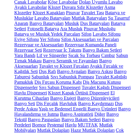
Çanak Lavabolar
Köşe Lavabolar
Dolap Uyumlu Lavabo
Ayaklı Lavabolar
Klozet
Duvara Sıfır Klozetler
Asma
Klozetler
Klozet Kapakları
Pisuvar
Tuvalet Taşı
Batarya ve
Musluklar
Lavabo Bataryaları
Mutfak Bataryaları
Su Tasarruf
Aparatı
Banyo Bataryaları
Musluk
Duş Bataryaları
Batarya
Setleri
Fotoselli Batarya
Ara Musluk
Pisuvar Musluğu
Batarya ve Musluk Yedek Parçaları
Sifon
Lavabo Sifonu
Eviye Sifonu
Yer Sifonu
Sifon Aksesuarları ve Parçaları
Rezervuar ve Aksesuarları
Rezervuar Kumanda Paneli
Rezervuar Seti
Rezervuar İç Takımı
Banyo Bakım Setleri
Yara Bandı
Lif ve Süngerler
Sıcak Su Torbası
Cımbız
Sabun
Tırnak Makası
Banyo Seramik ve Fayansları
Banyo
Aksesuarları
Tuvalet ve Klozet Fırçaları
Ayaklı Fırçalık ve
Kağıtlık Seti
Duş Rafı
Banyo Aynaları
Banyo Askısı
Banyo
Taburesi
Sabunluk
Sıvı Sabunluk Pompası
Tuvalet Kağıtlığı
Pamukluk
Diş Fırçası Koruma Kabı
Diş Macunu Kutusu
Dispenserler
Sıvı Sabun Dispenseri
Tuvalet Kağıdı Dispenseri
Havlu Dispenseri
Klozet Kapak Örtüsü Dispenseri
El
Kurutma Cihazları
Banyo Etajeri
Banyo Düzenleyicileri
Banyo Seti
Diş Fırçalık
Havluluk
Banyo Kaydırmazı
Duş
Perde Askısı
Yaşlı ve Bedensel Engelli Banyo Ürünleri
Banyo
Havalandırma ve Isıtma
Banyo Aspiratörü
Diğer
Banyo
Tekstil
Banyo Paspasları
Banyo Bakım Setleri
Banyo
Perdeleri
Bornoz
Peştemal
Havlu
MUTFAK
Mutfak
Mobilyaları
Mutfak Dolapları
Hazır Mutfak Dolapları
Çok