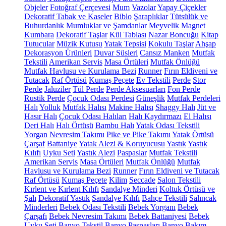
Objeler
Fotoğraf Çerçevesi
Mum
Vazolar
Yapay Çiçekler
Dekoratif Tabak ve Kaseler
Biblo
Şaraplıklar
Tütsülük ve
Buhurdanlık
Mumluklar ve Şamdanlar
Meyvelik
Magnet
Kumbara
Dekoratif Taşlar
Kül Tablası
Nazar Boncuğu
Kitap
Tutucular
Müzik Kutusu
Yatak Tepsisi
Kokulu Taşlar
Ahşap
Dekorasyon Ürünleri
Duvar Süsleri
Cansız Manken
Mutfak
Tekstili
Amerikan Servis
Masa Örtüleri
Mutfak Önlüğü
Mutfak Havlusu ve Kurulama Bezi
Runner
Fırın Eldiveni ve
Tutacak
Raf Örtüsü
Kumaş Peçete
Ev Tekstili
Perde
Stor
Perde
Jaluziler
Tül Perde
Perde Aksesuarları
Fon Perde
Rustik Perde
Çocuk Odası Perdesi
Güneşlik
Mutfak Perdeleri
Halı
Yolluk
Mutfak Halısı
Makine Halısı
Shaggy Halı
Jüt ve
Hasır Halı
Çocuk Odası Halıları
Halı Kaydırmazı
El Halısı
Deri Halı
Halı Örtüsü
Bambu Halı
Yatak Odası Tekstili
Yorgan
Nevresim Takımı
Pike ve Pike Takımı
Yatak Örtüsü
Çarşaf
Battaniye
Yatak Alezi & Koruyucusu
Yastık
Yastık
Kılıfı
Uyku Seti
Yastık Alezi
Paspaslar
Mutfak Tekstili
Amerikan Servis
Masa Örtüleri
Mutfak Önlüğü
Mutfak
Havlusu ve Kurulama Bezi
Runner
Fırın Eldiveni ve Tutacak
Raf Örtüsü
Kumaş Peçete
Kilim
Seccade
Salon Tekstili
Kırlent ve Kırlent Kılıfı
Sandalye Minderi
Koltuk Örtüsü ve
Şalı
Dekoratif Yastık
Sandalye Kılıfı
Bahçe Tekstili
Salıncak
Minderleri
Bebek Odası Tekstili
Bebek Yorganı
Bebek
Çarşafı
Bebek Nevresim Takımı
Bebek Battaniyesi
Bebek
Uyku Seti
Banyo Tekstil
Banyo Paspasları
Banyo Bakım