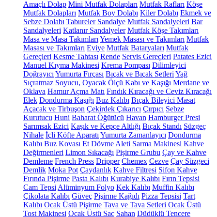
Amaçlı Dolap
Mini Mutfak Dolapları
Mutfak Rafları
Köşe
Mutfak Dolapları
Mutfak Boy Dolabı
Kiler Dolabı
Ekmek ve
Sebze Dolabı
Tabureler
Sandalye
Mutfak Sandalyeleri
Bar
Sandalyeleri
Katlanır Sandalyeler
Mutfak Köşe Takımları
Masa ve Masa Takımları
Yemek Masası ve Takımları
Mutfak
Masası ve Takımları
Eviye
Mutfak Bataryaları
Mutfak
Gereçleri
Kesme Tahtası
Rende
Servis Gereçleri
Patates Ezici
Manuel Kıyma Makinesi
Krema Pompası
Dilimleyici
Doğrayıcı
Yumurta Fırçası
Bıçak ve Bıçak Setleri
Yağ
Sıçratmaz
Soyucu, Oyacak
Ölçü Kabı ve Kaşığı
Merdane ve
Oklava
Hamur Açma Matı
Fındık Kıracağı ve Ceviz Kıracağı
Elek
Dondurma Kaşığı
Buz Kalıbı
Bıçak Bileyici Masat
Açacak ve Tirbuşon
Çekirdek Çıkarıcı
Çırpıcı
Sebze
Kurutucu
Huni
Baharat Öğütücü
Havan
Hamburger Presi
Sarımsak Ezici
Kaşık ve Kepçe Altlığı
Bıçak Standı
Süzgeç
Nihale
İçli Köfte Aparatı
Yumurta Zamanlayıcı
Dondurma
Kalıbı
Buz Kovası
Et Dövme Aleti
Sarma Makinesi
Kahve
Değirmenleri
Limon Sıkacağı
Pişirme Grubu
Çay ve Kahve
Demleme
French Press
Dripper
Chemex
Cezve
Çay Süzgeci
Demlik
Moka Pot
Çaydanlık
Kahve Filtresi
Sifon Kahve
Fırında Pişirme
Pasta Kalıbı
Kurabiye Kalıbı
Fırın Tepsisi
Cam Tepsi
Alüminyum Folyo
Kek Kalıbı
Muffin Kalıbı
Çikolata Kalıbı
Güveç
Pişirme Kağıdı
Pizza Tepsisi
Tart
Kalıbı
Ocak Üstü Pişirme
Tava ve Tava Setleri
Ocak Üstü
Tost Makinesi
Ocak Üstü Sac
Sahan
Düdüklü Tencere