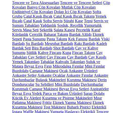
Tencere ve Tava Aksesuarları
Tencere ve Tencere Setleri
Çöp
Kovaları
Banyo Çöp Kovaları
Mutfak Çöp Kovaları
Endüstriyel Çöp Kovaları
Dolap İçi Çöp Kovaları
Sofra
Grubu
Çatal,Kaşık,Bıçak
Çatal Kaşık Bıçak Takımı
Yemek
Bıçağı
Çatal
Kaşık
Sofra Servis
Sürahi
Kase
Tepsi
Servis ve
Sunum Tabakları
Yağdanlık
Sosluk, Reçellik
Yumurtalık
Servis Maşa Seti
Şekerlik
Salata Kasesi
Peçetelik
Karaf
Kürdanlık
Çerezlik
Baharat Takımı
Bardak Altlığı
Ekmek
Sepeti
Pasta Sunumu
Pasta Takımı
Kek Fanusu
Bardak
Viski
Bardağı
Su Bardağı
Meşrubat Bardağı
Rakı Bardağı
Kadeh
Bardak Seti
Bira Bardağı
Shot Bardağı
Çay ve Kahve
Sunumu
Sütlük
Kahve Fincanı
Kupa
Fincan Takımı
Çay
Tabakları
Çay Setleri
Çay Fincanı
Çay Bardağı
Çay Kaşığı
Yemek Takımları
Tabaklar
Kahvaltı Takımları
Suluk ve
Matara
Beyaz Eşya
Fırın
Mikrodalga Fırınlar
Mini Fırınlar
Buzdolabı
Çamaşır Makinesi
Ocak
Ankastre Ürünleri
Ankastre Setler
Ankastre Ocaklar
Ankastre Fırınlar
Ankastre
Davlumbazlar
Bulaşık Makineleri
Kurutma Makinesi
Derin
Dondurucular
Su Sebilleri
Mini Buzdolabı
Davlumbazlar
Kurutmalı Çamaşır Makinesi
Beyaz Eşya Setleri
Aspiratörler
Beyaz Eşya Yedek Parça ve Bakım Ürünleri
Şarap Dolabı
Küçük Ev Aletleri
Kızartma ve Pişirme Makineleri
Mısır
Patlatma Makinesi
Fritöz
Ekmek Yapma Makinesi
Ekmek
Kızartma Makinesi
Tost Makinesi
Buharlı Pişirici
Elektrikli
Izgara
Waffle Makinesi
Yumurta Haşlayıcı
Elektrikli Tencere