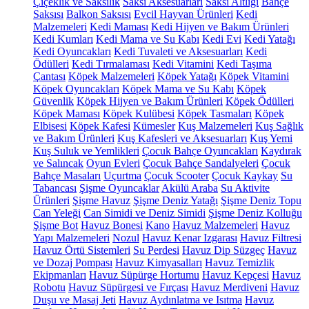
Çiçeklik ve Saksılık
Saksı Aksesuarları
Saksı Altlığı
Bahçe
Saksısı
Balkon Saksısı
Evcil Hayvan Ürünleri
Kedi
Malzemeleri
Kedi Maması
Kedi Hijyen ve Bakım Ürünleri
Kedi Kumları
Kedi Mama ve Su Kabı
Kedi Evi
Kedi Yatağı
Kedi Oyuncakları
Kedi Tuvaleti ve Aksesuarları
Kedi
Ödülleri
Kedi Tırmalaması
Kedi Vitamini
Kedi Taşıma
Çantası
Köpek Malzemeleri
Köpek Yatağı
Köpek Vitamini
Köpek Oyuncakları
Köpek Mama ve Su Kabı
Köpek
Güvenlik
Köpek Hijyen ve Bakım Ürünleri
Köpek Ödülleri
Köpek Maması
Köpek Kulübesi
Köpek Tasmaları
Köpek
Elbisesi
Köpek Kafesi
Kümesler
Kuş Malzemeleri
Kuş Sağlık
ve Bakım Ürünleri
Kuş Kafesleri ve Aksesuarları
Kuş Yemi
Kuş Suluk ve Yemlikleri
Çocuk Bahçe Oyuncakları
Kaydırak
ve Salıncak
Oyun Evleri
Çocuk Bahçe Sandalyeleri
Çocuk
Bahçe Masaları
Uçurtma
Çocuk Scooter
Çocuk Kaykay
Su
Tabancası
Şişme Oyuncaklar
Akülü Araba
Su Aktivite
Ürünleri
Şişme Havuz
Şişme Deniz Yatağı
Şişme Deniz Topu
Can Yeleği
Can Simidi ve Deniz Simidi
Şişme Deniz Kolluğu
Şişme Bot
Havuz Bonesi
Kano
Havuz Malzemeleri
Havuz
Yapı Malzemeleri
Nozul
Havuz Kenar Izgarası
Havuz Filtresi
Havuz Örtü Sistemleri
Su Perdesi
Havuz Dip Süzgeç
Havuz
ve Dozaj Pompası
Havuz Kimyasalları
Havuz Temizlik
Ekipmanları
Havuz Süpürge Hortumu
Havuz Kepçesi
Havuz
Robotu
Havuz Süpürgesi ve Fırçası
Havuz Merdiveni
Havuz
Duşu ve Masaj Jeti
Havuz Aydınlatma ve Isıtma
Havuz