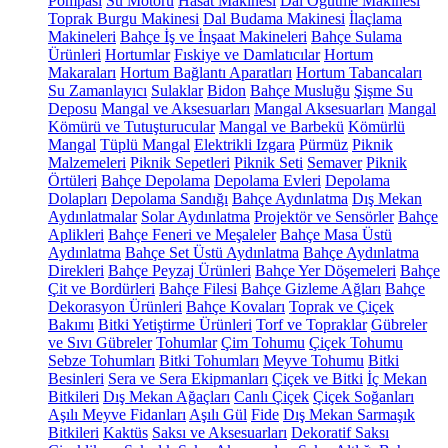
Pompası
Su Motoru
Hasat Makinesi
Dal Öğütme Makinesi
Toprak Burgu Makinesi
Dal Budama Makinesi
İlaçlama
Makineleri
Bahçe İş ve İnşaat Makineleri
Bahçe Sulama
Ürünleri
Hortumlar
Fıskiye ve Damlatıcılar
Hortum
Makaraları
Hortum Bağlantı Aparatları
Hortum Tabancaları
Su Zamanlayıcı
Sulaklar
Bidon
Bahçe Musluğu
Şişme Su
Deposu
Mangal ve Aksesuarları
Mangal Aksesuarları
Mangal
Kömürü ve Tutuşturucular
Mangal ve Barbekü
Kömürlü
Mangal
Tüplü Mangal
Elektrikli Izgara
Pürmüz
Piknik
Malzemeleri
Piknik Sepetleri
Piknik Seti
Semaver
Piknik
Örtüleri
Bahçe Depolama
Depolama Evleri
Depolama
Dolapları
Depolama Sandığı
Bahçe Aydınlatma
Dış Mekan
Aydınlatmalar
Solar Aydınlatma
Projektör ve Sensörler
Bahçe
Aplikleri
Bahçe Feneri ve Meşaleler
Bahçe Masa Üstü
Aydınlatma
Bahçe Set Üstü Aydınlatma
Bahçe Aydınlatma
Direkleri
Bahçe Peyzaj Ürünleri
Bahçe Yer Döşemeleri
Bahçe
Çit ve Bordürleri
Bahçe Filesi
Bahçe Gizleme Ağları
Bahçe
Dekorasyon Ürünleri
Bahçe Kovaları
Toprak ve Çiçek
Bakımı
Bitki Yetiştirme Ürünleri
Torf ve Topraklar
Gübreler
ve Sıvı Gübreler
Tohumlar
Çim Tohumu
Çiçek Tohumu
Sebze Tohumları
Bitki Tohumları
Meyve Tohumu
Bitki
Besinleri
Sera ve Sera Ekipmanları
Çiçek ve Bitki
İç Mekan
Bitkileri
Dış Mekan Ağaçları
Canlı Çiçek
Çiçek Soğanları
Aşılı Meyve Fidanları
Aşılı Gül
Fide
Dış Mekan Sarmaşık
Bitkileri
Kaktüs
Saksı ve Aksesuarları
Dekoratif Saksı