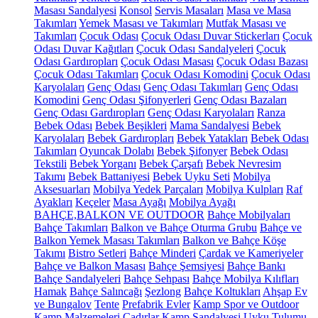
Masası Sandalyesi
Konsol
Servis Masaları
Masa ve Masa
Takımları
Yemek Masası ve Takımları
Mutfak Masası ve
Takımları
Çocuk Odası
Çocuk Odası Duvar Stickerları
Çocuk
Odası Duvar Kağıtları
Çocuk Odası Sandalyeleri
Çocuk
Odası Gardıropları
Çocuk Odası Masası
Çocuk Odası Bazası
Çocuk Odası Takımları
Çocuk Odası Komodini
Çocuk Odası
Karyolaları
Genç Odası
Genç Odası Takımları
Genç Odası
Komodini
Genç Odası Şifonyerleri
Genç Odası Bazaları
Genç Odası Gardıropları
Genç Odası Karyolaları
Ranza
Bebek Odası
Bebek Beşikleri
Mama Sandalyesi
Bebek
Karyolaları
Bebek Gardıropları
Bebek Yatakları
Bebek Odası
Takımları
Oyuncak Dolabı
Bebek Şifonyer
Bebek Odası
Tekstili
Bebek Yorganı
Bebek Çarşafı
Bebek Nevresim
Takımı
Bebek Battaniyesi
Bebek Uyku Seti
Mobilya
Aksesuarları
Mobilya Yedek Parçaları
Mobilya Kulpları
Raf
Ayakları
Keçeler
Masa Ayağı
Mobilya Ayağı
BAHÇE,BALKON VE OUTDOOR
Bahçe Mobilyaları
Bahçe Takımları
Balkon ve Bahçe Oturma Grubu
Bahçe ve
Balkon Yemek Masası Takımları
Balkon ve Bahçe Köşe
Takımı
Bistro Setleri
Bahçe Minderi
Çardak ve Kameriyeler
Bahçe ve Balkon Masası
Bahçe Şemsiyesi
Bahçe Bankı
Bahçe Sandalyeleri
Bahçe Sehpası
Bahçe Mobilya Kılıfları
Hamak
Bahçe Salıncağı
Şezlong
Bahçe Koltukları
Ahşap Ev
ve Bungalov
Tente
Prefabrik Evler
Kamp Spor ve Outdoor
Kamp Malzemeleri
Çadırlar
Kamp Sandalyesi
Uyku Tulumu