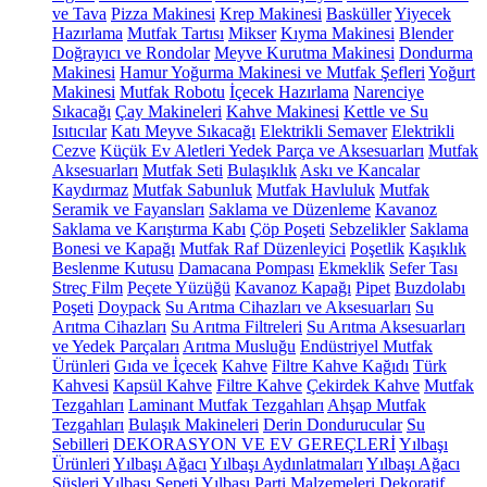
ve Tava
Pizza Makinesi
Krep Makinesi
Basküller
Yiyecek
Hazırlama
Mutfak Tartısı
Mikser
Kıyma Makinesi
Blender
Doğrayıcı ve Rondolar
Meyve Kurutma Makinesi
Dondurma
Makinesi
Hamur Yoğurma Makinesi ve Mutfak Şefleri
Yoğurt
Makinesi
Mutfak Robotu
İçecek Hazırlama
Narenciye
Sıkacağı
Çay Makineleri
Kahve Makinesi
Kettle ve Su
Isıtıcılar
Katı Meyve Sıkacağı
Elektrikli Semaver
Elektrikli
Cezve
Küçük Ev Aletleri Yedek Parça ve Aksesuarları
Mutfak
Aksesuarları
Mutfak Seti
Bulaşıklık
Askı ve Kancalar
Kaydırmaz
Mutfak Sabunluk
Mutfak Havluluk
Mutfak
Seramik ve Fayansları
Saklama ve Düzenleme
Kavanoz
Saklama ve Karıştırma Kabı
Çöp Poşeti
Sebzelikler
Saklama
Bonesi ve Kapağı
Mutfak Raf Düzenleyici
Poşetlik
Kaşıklık
Beslenme Kutusu
Damacana Pompası
Ekmeklik
Sefer Tası
Streç Film
Peçete Yüzüğü
Kavanoz Kapağı
Pipet
Buzdolabı
Poşeti
Doypack
Su Arıtma Cihazları ve Aksesuarları
Su
Arıtma Cihazları
Su Arıtma Filtreleri
Su Arıtma Aksesuarları
ve Yedek Parçaları
Arıtma Musluğu
Endüstriyel Mutfak
Ürünleri
Gıda ve İçecek
Kahve
Filtre Kahve Kağıdı
Türk
Kahvesi
Kapsül Kahve
Filtre Kahve
Çekirdek Kahve
Mutfak
Tezgahları
Laminant Mutfak Tezgahları
Ahşap Mutfak
Tezgahları
Bulaşık Makineleri
Derin Dondurucular
Su
Sebilleri
DEKORASYON VE EV GEREÇLERİ
Yılbaşı
Ürünleri
Yılbaşı Ağacı
Yılbaşı Aydınlatmaları
Yılbaşı Ağacı
Süsleri
Yılbaşı Sepeti
Yılbaşı Parti Malzemeleri
Dekoratif