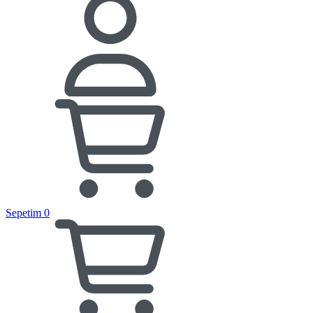
Sepetim
0