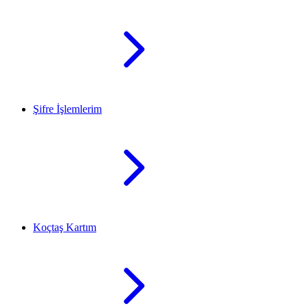
Şifre İşlemlerim
Koçtaş Kartım