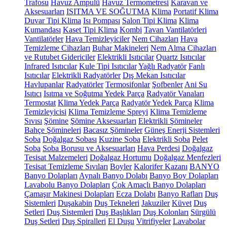
Trafosu
Havuz Ampulü
Havuz Termometresi
Karavan ve
Aksesuarları
ISITMA VE SOĞUTMA
Klima
Portatif Klima
Duvar Tipi Klima
Isı Pompası
Salon Tipi Klima
Klima
Kumandası
Kaset Tipi Klima
Kombi
Tavan Vantilatörleri
Vantilatörler
Hava Temizleyiciler
Nem Cihazları
Hava
Temizleme Cihazları
Buhar Makineleri
Nem Alma Cihazları
ve Rutubet Gidericiler
Elektrikli Isıtıcılar
Quartz Isıtıcılar
Infrared Isıtıcılar
Kule Tipi Isıtıcılar
Yağlı Radyatör
Fanlı
Isıtıcılar
Elektrikli Radyatörler
Dış Mekan Isıtıcılar
Havlupanlar
Radyatörler
Termosifonlar
Şofbenler
Ani Su
Isıtıcı
Isıtma ve Soğutma Yedek Parça
Radyatör Vanaları
Termostat
Klima Yedek Parça
Radyatör Yedek Parça
Klima
Temizleyicisi
Klima Temizleme Spreyi
Klima Temizleme
Sıvısı
Şömine
Şömine Aksesuarları
Elektrikli Şömineler
Bahçe Şömineleri
Bacasız Şömineler
Güneş Enerji Sistemleri
Soba
Doğalgaz Sobası
Kuzine Soba
Elektrikli Soba
Pelet
Soba
Soba Borusu ve Aksesuarları
Hava Perdesi
Doğalgaz
Tesisat Malzemeleri
Doğalgaz Hortumu
Doğalgaz Menfezleri
Tesisat Temizleme Sıvıları
Boyler
Kalorifer Kazanı
BANYO
Banyo Dolapları
Aynalı Banyo Dolabı
Banyo Boy Dolapları
Lavabolu Banyo Dolapları
Çok Amaçlı Banyo Dolapları
Çamaşır Makinesi Dolapları
Ecza Dolabı
Banyo Rafları
Duş
Sistemleri
Duşakabin
Duş Tekneleri
Jakuziler
Küvet
Duş
Setleri
Duş Sistemleri
Duş Başlıkları
Duş Kolonları
Sürgülü
Duş Setleri
Duş Spiralleri
El Duşu
Vitrifiyeler
Lavabolar