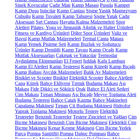
Sinek Kovucular
Çadır Matı
Kamp Masası
Pusula
Kampet
Kamp Duşu
Isıtıcılar
Kamp Çantası
Şişme Yastık
Magnezyum
Çubuğu
Kamp Tuvaleti
Kamp Taburesi
Şişme Yatak
Çadır
Aksesuarı
Sırt Çantası
Hayatta Kalma Malzemeleri
Spor
Aletleri
Pilates, Yoga ve Jimnastik
Ağırlık ve Halter Ürünleri
Fitness ve Kardiyo Ürünleri
Diğer Spor Ürünleri
Valiz ve
Bavul
Kamp Mutfak Malzemeleri
Termal Çanta
Matara
Kamp Yemek Pişirme Seti
Kamp Buzluk ve Soğutucu
Ürünler
Kamp Demliği
Kamp Tavası
Kamp Ocağı
Kamp
Mutfak Aksesuarları
Çakmak ve Yakıcılar
Termoslar
Aydınlatma Ekipmanları
El Feneri
Işıldak
Kafa Lambası
Kamp El Aletleri
Kamp Testeresi
Kamp Küreği
Kamp Bıçağı
Kamp Baltası
Avcılık Malzemeleri
Balık Av Malzemeleri
Bisiklet ve Scooter
Bisiklet
Elektrikli Scooter
Bahçe Aletleri
Çapa
Kürek
Bahçe Eldiveni
Tırmık
Budama Makası
Aşı
Makası
Fide Dikici ve Sökücü
Orak
Bahçe El Aleti Setleri
Çim Makası
Tırpan Misinası
Aşı Bıçağı
Meyve Toplama Aleti
Budama Testeresi
Bahçe Çatalı
Kazma
Bahçe Makineleri
Çapalama Makinesi
Tırpan
Çit Budama Makinesi
Hidrofor
Yaprak Toplama Makinesi
Motorlu Testere
Elektrikli
Testereler
Benzinli Testereler
Testere Zincirleri ve Yağları
Çim
Biçme Makinesi
Benzinli Çim Biçme Makinesi
Elektrikli Çim
Biçme Makinesi
Kenar Kesme Makinesi
Çim Biçme Yedek
Parça
Pompa
Santrifüj Pompa
Dalgıç Pompası
Bahçe