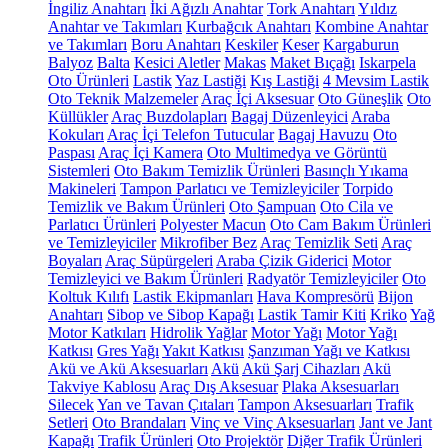
İngiliz Anahtarı
İki Ağızlı Anahtar
Tork Anahtarı
Yıldız
Anahtar ve Takımları
Kurbağcık Anahtarı
Kombine Anahtar
ve Takımları
Boru Anahtarı
Keskiler
Keser
Kargaburun
Balyoz
Balta
Kesici Aletler
Makas
Maket Bıçağı
Iskarpela
Oto Ürünleri
Lastik
Yaz Lastiği
Kış Lastiği
4 Mevsim Lastik
Oto Teknik Malzemeler
Araç İçi Aksesuar
Oto Güneşlik
Oto
Küllükler
Araç Buzdolapları
Bagaj Düzenleyici
Araba
Kokuları
Araç İçi Telefon Tutucular
Bagaj Havuzu
Oto
Paspası
Araç İçi Kamera
Oto Multimedya ve Görüntü
Sistemleri
Oto Bakım Temizlik Ürünleri
Basınçlı Yıkama
Makineleri
Tampon Parlatıcı ve Temizleyiciler
Torpido
Temizlik ve Bakım Ürünleri
Oto Şampuan
Oto Cila ve
Parlatıcı Ürünleri
Polyester Macun
Oto Cam Bakım Ürünleri
ve Temizleyiciler
Mikrofiber Bez
Araç Temizlik Seti
Araç
Boyaları
Araç Süpürgeleri
Araba Çizik Giderici
Motor
Temizleyici ve Bakım Ürünleri
Radyatör Temizleyiciler
Oto
Koltuk Kılıfı
Lastik Ekipmanları
Hava Kompresörü
Bijon
Anahtarı
Sibop ve Sibop Kapağı
Lastik Tamir Kiti
Kriko
Yağ
Motor Katkıları
Hidrolik Yağlar
Motor Yağı
Motor Yağı
Katkısı
Gres Yağı
Yakıt Katkısı
Şanzıman Yağı ve Katkısı
Akü ve Akü Aksesuarları
Akü
Akü Şarj Cihazları
Akü
Takviye Kablosu
Araç Dış Aksesuar
Plaka Aksesuarları
Silecek
Yan ve Tavan Çıtaları
Tampon Aksesuarları
Trafik
Setleri
Oto Brandaları
Vinç ve Vinç Aksesuarları
Jant ve Jant
Kapağı
Trafik Ürünleri
Oto Projektör
Diğer Trafik Ürünleri