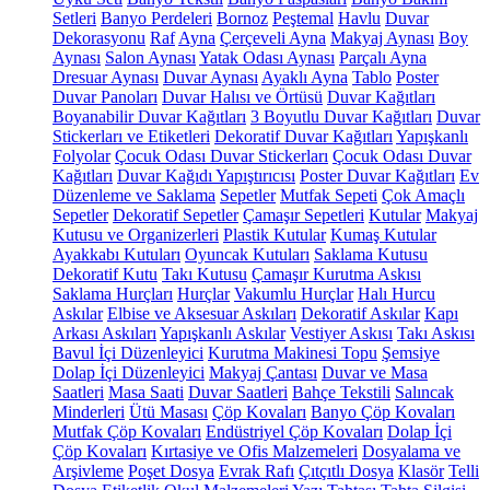
Setleri
Banyo Perdeleri
Bornoz
Peştemal
Havlu
Duvar
Dekorasyonu
Raf
Ayna
Çerçeveli Ayna
Makyaj Aynası
Boy
Aynası
Salon Aynası
Yatak Odası Aynası
Parçalı Ayna
Dresuar Aynası
Duvar Aynası
Ayaklı Ayna
Tablo
Poster
Duvar Panoları
Duvar Halısı ve Örtüsü
Duvar Kağıtları
Boyanabilir Duvar Kağıtları
3 Boyutlu Duvar Kağıtları
Duvar
Stickerları ve Etiketleri
Dekoratif Duvar Kağıtları
Yapışkanlı
Folyolar
Çocuk Odası Duvar Stickerları
Çocuk Odası Duvar
Kağıtları
Duvar Kağıdı Yapıştırıcısı
Poster Duvar Kağıtları
Ev
Düzenleme ve Saklama
Sepetler
Mutfak Sepeti
Çok Amaçlı
Sepetler
Dekoratif Sepetler
Çamaşır Sepetleri
Kutular
Makyaj
Kutusu ve Organizerleri
Plastik Kutular
Kumaş Kutular
Ayakkabı Kutuları
Oyuncak Kutuları
Saklama Kutusu
Dekoratif Kutu
Takı Kutusu
Çamaşır Kurutma Askısı
Saklama Hurçları
Hurçlar
Vakumlu Hurçlar
Halı Hurcu
Askılar
Elbise ve Aksesuar Askıları
Dekoratif Askılar
Kapı
Arkası Askıları
Yapışkanlı Askılar
Vestiyer Askısı
Takı Askısı
Bavul İçi Düzenleyici
Kurutma Makinesi Topu
Şemsiye
Dolap İçi Düzenleyici
Makyaj Çantası
Duvar ve Masa
Saatleri
Masa Saati
Duvar Saatleri
Bahçe Tekstili
Salıncak
Minderleri
Ütü Masası
Çöp Kovaları
Banyo Çöp Kovaları
Mutfak Çöp Kovaları
Endüstriyel Çöp Kovaları
Dolap İçi
Çöp Kovaları
Kırtasiye ve Ofis Malzemeleri
Dosyalama ve
Arşivleme
Poşet Dosya
Evrak Rafı
Çıtçıtlı Dosya
Klasör
Telli