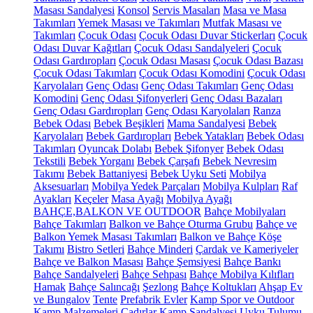
Masası Sandalyesi
Konsol
Servis Masaları
Masa ve Masa
Takımları
Yemek Masası ve Takımları
Mutfak Masası ve
Takımları
Çocuk Odası
Çocuk Odası Duvar Stickerları
Çocuk
Odası Duvar Kağıtları
Çocuk Odası Sandalyeleri
Çocuk
Odası Gardıropları
Çocuk Odası Masası
Çocuk Odası Bazası
Çocuk Odası Takımları
Çocuk Odası Komodini
Çocuk Odası
Karyolaları
Genç Odası
Genç Odası Takımları
Genç Odası
Komodini
Genç Odası Şifonyerleri
Genç Odası Bazaları
Genç Odası Gardıropları
Genç Odası Karyolaları
Ranza
Bebek Odası
Bebek Beşikleri
Mama Sandalyesi
Bebek
Karyolaları
Bebek Gardıropları
Bebek Yatakları
Bebek Odası
Takımları
Oyuncak Dolabı
Bebek Şifonyer
Bebek Odası
Tekstili
Bebek Yorganı
Bebek Çarşafı
Bebek Nevresim
Takımı
Bebek Battaniyesi
Bebek Uyku Seti
Mobilya
Aksesuarları
Mobilya Yedek Parçaları
Mobilya Kulpları
Raf
Ayakları
Keçeler
Masa Ayağı
Mobilya Ayağı
BAHÇE,BALKON VE OUTDOOR
Bahçe Mobilyaları
Bahçe Takımları
Balkon ve Bahçe Oturma Grubu
Bahçe ve
Balkon Yemek Masası Takımları
Balkon ve Bahçe Köşe
Takımı
Bistro Setleri
Bahçe Minderi
Çardak ve Kameriyeler
Bahçe ve Balkon Masası
Bahçe Şemsiyesi
Bahçe Bankı
Bahçe Sandalyeleri
Bahçe Sehpası
Bahçe Mobilya Kılıfları
Hamak
Bahçe Salıncağı
Şezlong
Bahçe Koltukları
Ahşap Ev
ve Bungalov
Tente
Prefabrik Evler
Kamp Spor ve Outdoor
Kamp Malzemeleri
Çadırlar
Kamp Sandalyesi
Uyku Tulumu