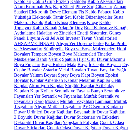
Kabloları
Çoklu Grup Prizleri
Kablolar
Kablo Aksesuarları
Akım Korumalı Priz
Kapı Zilleri
Pil ve Şarj Cihazları
Zaman
Saatleri
Elektronik Devre Elemanı
Fiş
Kablo Pabucu
Kablo
Yüksüğü
Elektronik Tamir Seti
Kablo Düzenleyiciler
Susta
Makaron Kablo
Kablo Klipsi
Klemens
Kroşe
Kablo
Toplayıcı
Kablo Kanalı
Adaptör
Duy
Buat Kutusu ve Kapağı
Aydınlatma Halatları ve Zincirleri
Enerji Sistemleri
Güneş
Paneli
Lityum Akü
Jel Akü
İnverter
Tavan Vantilatörleri
AHŞAP VE İNŞAAT
Ahşap Yer Döşeme
Parke
Parke Profil
ve Aksesuarları
Süpürgelik
Boya ve Boya Malzemeleri
Hobi
Boyaları
Tempare Boyası
Boya Malzemeleri
Tinerler
Maskeleme Bandı
Vernik
Spatula
Hışır Örtü
Duvar Macunu
Boya Fırçaları
Boya Rulosu
Mala
Boya
İç Cephe Boyalar
Dış
Cephe Boyalar
Astarlar
Metal Boyaları
Tavan Boyaları
Yağlı
Boyalar
Yalıtım Boyası
Sprey Boya
Kapı Boyası
Epoksi
Boyalar
Kapılar
Amerikan Kapılar
Melamin Kapılar
Çelik
Kapılar
Akordiyon Kapılar
Sürgülü Kapılar
Acil Çıkış
Kapıları
Kapı Kolları
Seramik ve Fayans
Banyo Seramik ve
Fayansları
Yer Seramik ve Fayansları
Mutfak Seramik ve
Fayansları
Karo
Mozaik
Mutfak Tezgahları
Laminant Mutfak
Tezgahları
Ahşap Mutfak Tezgahları
PVC Zemin Kaplama
Duvar Ürünleri
Duvar Kağıtları
Boyanabilir Duvar Kağıtları
3 Boyutlu Duvar Kağıtları
Duvar Stickerları ve Etiketleri
Dekoratif Duvar Kağıtları
Yapışkanlı Folyolar
Çocuk Odası
Duvar Stickerları
Çocuk Odası Duvar Kağıtları
Duvar Kağıdı