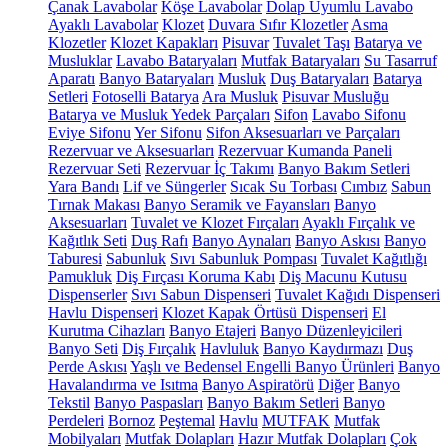
Çanak Lavabolar
Köşe Lavabolar
Dolap Uyumlu Lavabo
Ayaklı Lavabolar
Klozet
Duvara Sıfır Klozetler
Asma
Klozetler
Klozet Kapakları
Pisuvar
Tuvalet Taşı
Batarya ve
Musluklar
Lavabo Bataryaları
Mutfak Bataryaları
Su Tasarruf
Aparatı
Banyo Bataryaları
Musluk
Duş Bataryaları
Batarya
Setleri
Fotoselli Batarya
Ara Musluk
Pisuvar Musluğu
Batarya ve Musluk Yedek Parçaları
Sifon
Lavabo Sifonu
Eviye Sifonu
Yer Sifonu
Sifon Aksesuarları ve Parçaları
Rezervuar ve Aksesuarları
Rezervuar Kumanda Paneli
Rezervuar Seti
Rezervuar İç Takımı
Banyo Bakım Setleri
Yara Bandı
Lif ve Süngerler
Sıcak Su Torbası
Cımbız
Sabun
Tırnak Makası
Banyo Seramik ve Fayansları
Banyo
Aksesuarları
Tuvalet ve Klozet Fırçaları
Ayaklı Fırçalık ve
Kağıtlık Seti
Duş Rafı
Banyo Aynaları
Banyo Askısı
Banyo
Taburesi
Sabunluk
Sıvı Sabunluk Pompası
Tuvalet Kağıtlığı
Pamukluk
Diş Fırçası Koruma Kabı
Diş Macunu Kutusu
Dispenserler
Sıvı Sabun Dispenseri
Tuvalet Kağıdı Dispenseri
Havlu Dispenseri
Klozet Kapak Örtüsü Dispenseri
El
Kurutma Cihazları
Banyo Etajeri
Banyo Düzenleyicileri
Banyo Seti
Diş Fırçalık
Havluluk
Banyo Kaydırmazı
Duş
Perde Askısı
Yaşlı ve Bedensel Engelli Banyo Ürünleri
Banyo
Havalandırma ve Isıtma
Banyo Aspiratörü
Diğer
Banyo
Tekstil
Banyo Paspasları
Banyo Bakım Setleri
Banyo
Perdeleri
Bornoz
Peştemal
Havlu
MUTFAK
Mutfak
Mobilyaları
Mutfak Dolapları
Hazır Mutfak Dolapları
Çok