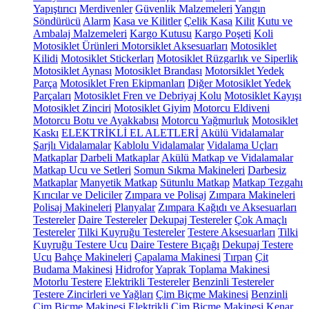
Yapıştırıcı
Merdivenler
Güvenlik Malzemeleri
Yangın
Söndürücü
Alarm
Kasa ve Kilitler
Çelik Kasa
Kilit
Kutu ve
Ambalaj Malzemeleri
Kargo Kutusu
Kargo Poşeti
Koli
Motosiklet Ürünleri
Motorsiklet Aksesuarları
Motosiklet
Kilidi
Motosiklet Stickerları
Motosiklet Rüzgarlık ve Siperlik
Motosiklet Aynası
Motosiklet Brandası
Motorsiklet Yedek
Parça
Motosiklet Fren Ekipmanları
Diğer Motosiklet Yedek
Parçaları
Motosiklet Fren ve Debriyaj Kolu
Motosiklet Kayışı
Motosiklet Zinciri
Motosiklet Giyim
Motorcu Eldiveni
Motorcu Botu ve Ayakkabısı
Motorcu Yağmurluk
Motosiklet
Kaskı
ELEKTRİKLİ EL ALETLERİ
Akülü Vidalamalar
Şarjlı Vidalamalar
Kablolu Vidalamalar
Vidalama Uçları
Matkaplar
Darbeli Matkaplar
Akülü Matkap ve Vidalamalar
Matkap Ucu ve Setleri
Somun Sıkma Makineleri
Darbesiz
Matkaplar
Manyetik Matkap
Sütunlu Matkap
Matkap Tezgahı
Kırıcılar ve Deliciler
Zımpara ve Polisaj
Zımpara Makineleri
Polisaj Makineleri
Planyalar
Zımpara Kağıdı ve Aksesuarları
Testereler
Daire Testereler
Dekupaj Testereler
Çok Amaçlı
Testereler
Tilki Kuyruğu Testereler
Testere Aksesuarları
Tilki
Kuyruğu Testere Ucu
Daire Testere Bıçağı
Dekupaj Testere
Ucu
Bahçe Makineleri
Çapalama Makinesi
Tırpan
Çit
Budama Makinesi
Hidrofor
Yaprak Toplama Makinesi
Motorlu Testere
Elektrikli Testereler
Benzinli Testereler
Testere Zincirleri ve Yağları
Çim Biçme Makinesi
Benzinli
Çim Biçme Makinesi
Elektrikli Çim Biçme Makinesi
Kenar