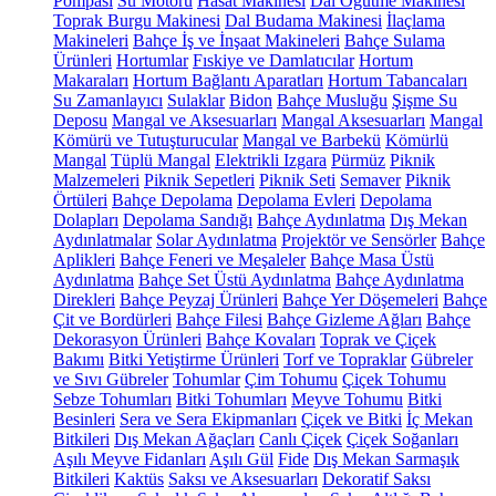
Pompası
Su Motoru
Hasat Makinesi
Dal Öğütme Makinesi
Toprak Burgu Makinesi
Dal Budama Makinesi
İlaçlama
Makineleri
Bahçe İş ve İnşaat Makineleri
Bahçe Sulama
Ürünleri
Hortumlar
Fıskiye ve Damlatıcılar
Hortum
Makaraları
Hortum Bağlantı Aparatları
Hortum Tabancaları
Su Zamanlayıcı
Sulaklar
Bidon
Bahçe Musluğu
Şişme Su
Deposu
Mangal ve Aksesuarları
Mangal Aksesuarları
Mangal
Kömürü ve Tutuşturucular
Mangal ve Barbekü
Kömürlü
Mangal
Tüplü Mangal
Elektrikli Izgara
Pürmüz
Piknik
Malzemeleri
Piknik Sepetleri
Piknik Seti
Semaver
Piknik
Örtüleri
Bahçe Depolama
Depolama Evleri
Depolama
Dolapları
Depolama Sandığı
Bahçe Aydınlatma
Dış Mekan
Aydınlatmalar
Solar Aydınlatma
Projektör ve Sensörler
Bahçe
Aplikleri
Bahçe Feneri ve Meşaleler
Bahçe Masa Üstü
Aydınlatma
Bahçe Set Üstü Aydınlatma
Bahçe Aydınlatma
Direkleri
Bahçe Peyzaj Ürünleri
Bahçe Yer Döşemeleri
Bahçe
Çit ve Bordürleri
Bahçe Filesi
Bahçe Gizleme Ağları
Bahçe
Dekorasyon Ürünleri
Bahçe Kovaları
Toprak ve Çiçek
Bakımı
Bitki Yetiştirme Ürünleri
Torf ve Topraklar
Gübreler
ve Sıvı Gübreler
Tohumlar
Çim Tohumu
Çiçek Tohumu
Sebze Tohumları
Bitki Tohumları
Meyve Tohumu
Bitki
Besinleri
Sera ve Sera Ekipmanları
Çiçek ve Bitki
İç Mekan
Bitkileri
Dış Mekan Ağaçları
Canlı Çiçek
Çiçek Soğanları
Aşılı Meyve Fidanları
Aşılı Gül
Fide
Dış Mekan Sarmaşık
Bitkileri
Kaktüs
Saksı ve Aksesuarları
Dekoratif Saksı