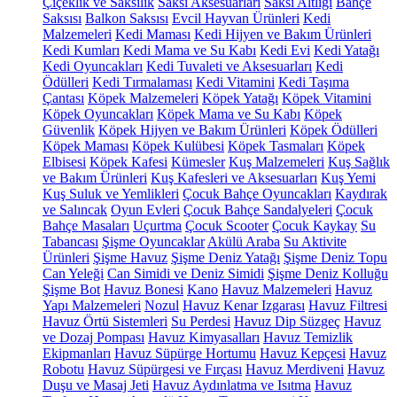
Çiçeklik ve Saksılık
Saksı Aksesuarları
Saksı Altlığı
Bahçe
Saksısı
Balkon Saksısı
Evcil Hayvan Ürünleri
Kedi
Malzemeleri
Kedi Maması
Kedi Hijyen ve Bakım Ürünleri
Kedi Kumları
Kedi Mama ve Su Kabı
Kedi Evi
Kedi Yatağı
Kedi Oyuncakları
Kedi Tuvaleti ve Aksesuarları
Kedi
Ödülleri
Kedi Tırmalaması
Kedi Vitamini
Kedi Taşıma
Çantası
Köpek Malzemeleri
Köpek Yatağı
Köpek Vitamini
Köpek Oyuncakları
Köpek Mama ve Su Kabı
Köpek
Güvenlik
Köpek Hijyen ve Bakım Ürünleri
Köpek Ödülleri
Köpek Maması
Köpek Kulübesi
Köpek Tasmaları
Köpek
Elbisesi
Köpek Kafesi
Kümesler
Kuş Malzemeleri
Kuş Sağlık
ve Bakım Ürünleri
Kuş Kafesleri ve Aksesuarları
Kuş Yemi
Kuş Suluk ve Yemlikleri
Çocuk Bahçe Oyuncakları
Kaydırak
ve Salıncak
Oyun Evleri
Çocuk Bahçe Sandalyeleri
Çocuk
Bahçe Masaları
Uçurtma
Çocuk Scooter
Çocuk Kaykay
Su
Tabancası
Şişme Oyuncaklar
Akülü Araba
Su Aktivite
Ürünleri
Şişme Havuz
Şişme Deniz Yatağı
Şişme Deniz Topu
Can Yeleği
Can Simidi ve Deniz Simidi
Şişme Deniz Kolluğu
Şişme Bot
Havuz Bonesi
Kano
Havuz Malzemeleri
Havuz
Yapı Malzemeleri
Nozul
Havuz Kenar Izgarası
Havuz Filtresi
Havuz Örtü Sistemleri
Su Perdesi
Havuz Dip Süzgeç
Havuz
ve Dozaj Pompası
Havuz Kimyasalları
Havuz Temizlik
Ekipmanları
Havuz Süpürge Hortumu
Havuz Kepçesi
Havuz
Robotu
Havuz Süpürgesi ve Fırçası
Havuz Merdiveni
Havuz
Duşu ve Masaj Jeti
Havuz Aydınlatma ve Isıtma
Havuz