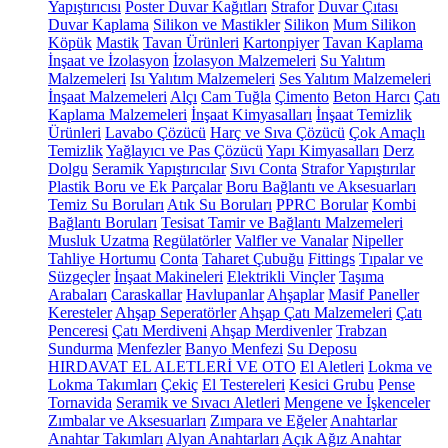
Yapıştırıcısı
Poster Duvar Kağıtları
Strafor
Duvar Çıtası
Duvar Kaplama
Silikon ve Mastikler
Silikon
Mum Silikon
Köpük
Mastik
Tavan Ürünleri
Kartonpiyer
Tavan Kaplama
İnşaat ve İzolasyon
İzolasyon Malzemeleri
Su Yalıtım
Malzemeleri
Isı Yalıtım Malzemeleri
Ses Yalıtım Malzemeleri
İnşaat Malzemeleri
Alçı
Cam Tuğla
Çimento
Beton Harcı
Çatı
Kaplama Malzemeleri
İnşaat Kimyasalları
İnşaat Temizlik
Ürünleri
Lavabo Çözücü
Harç ve Sıva Çözücü
Çok Amaçlı
Temizlik
Yağlayıcı ve Pas Çözücü
Yapı Kimyasalları
Derz
Dolgu
Seramik Yapıştırıcılar
Sıvı Conta
Strafor Yapıştırılar
Plastik Boru ve Ek Parçalar
Boru Bağlantı ve Aksesuarları
Temiz Su Boruları
Atık Su Boruları
PPRC Borular
Kombi
Bağlantı Boruları
Tesisat Tamir ve Bağlantı Malzemeleri
Musluk Uzatma
Regülatörler
Valfler ve Vanalar
Nipeller
Tahliye Hortumu
Conta
Taharet Çubuğu
Fittings
Tıpalar ve
Süzgeçler
İnşaat Makineleri
Elektrikli Vinçler
Taşıma
Arabaları
Caraskallar
Havlupanlar
Ahşaplar
Masif Paneller
Keresteler
Ahşap Seperatörler
Ahşap Çatı Malzemeleri
Çatı
Penceresi
Çatı Merdiveni
Ahşap Merdivenler
Trabzan
Sundurma
Menfezler
Banyo Menfezi
Su Deposu
HIRDAVAT EL ALETLERİ VE OTO
El Aletleri
Lokma ve
Lokma Takımları
Çekiç
El Testereleri
Kesici Grubu
Pense
Tornavida
Seramik ve Sıvacı Aletleri
Mengene ve İşkenceler
Zımbalar ve Aksesuarları
Zımpara ve Eğeler
Anahtarlar
Anahtar Takımları
Alyan Anahtarları
Açık Ağız Anahtar