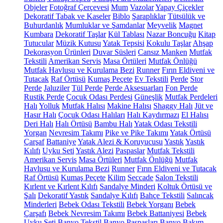
Objeler
Fotoğraf Çerçevesi
Mum
Vazolar
Yapay Çiçekler
Dekoratif Tabak ve Kaseler
Biblo
Şaraplıklar
Tütsülük ve
Buhurdanlık
Mumluklar ve Şamdanlar
Meyvelik
Magnet
Kumbara
Dekoratif Taşlar
Kül Tablası
Nazar Boncuğu
Kitap
Tutucular
Müzik Kutusu
Yatak Tepsisi
Kokulu Taşlar
Ahşap
Dekorasyon Ürünleri
Duvar Süsleri
Cansız Manken
Mutfak
Tekstili
Amerikan Servis
Masa Örtüleri
Mutfak Önlüğü
Mutfak Havlusu ve Kurulama Bezi
Runner
Fırın Eldiveni ve
Tutacak
Raf Örtüsü
Kumaş Peçete
Ev Tekstili
Perde
Stor
Perde
Jaluziler
Tül Perde
Perde Aksesuarları
Fon Perde
Rustik Perde
Çocuk Odası Perdesi
Güneşlik
Mutfak Perdeleri
Halı
Yolluk
Mutfak Halısı
Makine Halısı
Shaggy Halı
Jüt ve
Hasır Halı
Çocuk Odası Halıları
Halı Kaydırmazı
El Halısı
Deri Halı
Halı Örtüsü
Bambu Halı
Yatak Odası Tekstili
Yorgan
Nevresim Takımı
Pike ve Pike Takımı
Yatak Örtüsü
Çarşaf
Battaniye
Yatak Alezi & Koruyucusu
Yastık
Yastık
Kılıfı
Uyku Seti
Yastık Alezi
Paspaslar
Mutfak Tekstili
Amerikan Servis
Masa Örtüleri
Mutfak Önlüğü
Mutfak
Havlusu ve Kurulama Bezi
Runner
Fırın Eldiveni ve Tutacak
Raf Örtüsü
Kumaş Peçete
Kilim
Seccade
Salon Tekstili
Kırlent ve Kırlent Kılıfı
Sandalye Minderi
Koltuk Örtüsü ve
Şalı
Dekoratif Yastık
Sandalye Kılıfı
Bahçe Tekstili
Salıncak
Minderleri
Bebek Odası Tekstili
Bebek Yorganı
Bebek
Çarşafı
Bebek Nevresim Takımı
Bebek Battaniyesi
Bebek
Uyku Seti
Banyo Tekstil
Banyo Paspasları
Banyo Bakım