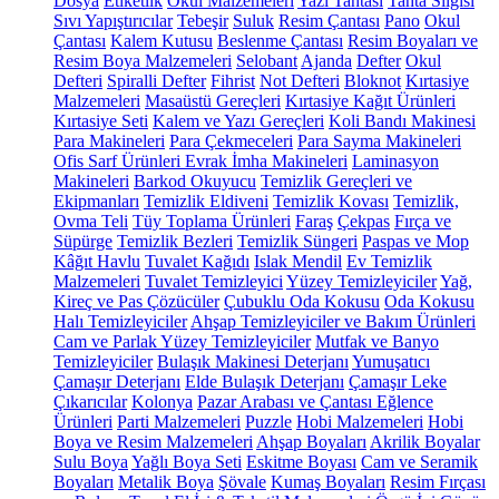
Dosya
Etiketlik
Okul Malzemeleri
Yazı Tahtası
Tahta Silgisi
Sıvı Yapıştırıcılar
Tebeşir
Suluk
Resim Çantası
Pano
Okul
Çantası
Kalem Kutusu
Beslenme Çantası
Resim Boyaları ve
Resim Boya Malzemeleri
Selobant
Ajanda
Defter
Okul
Defteri
Spiralli Defter
Fihrist
Not Defteri
Bloknot
Kırtasiye
Malzemeleri
Masaüstü Gereçleri
Kırtasiye Kağıt Ürünleri
Kırtasiye Seti
Kalem ve Yazı Gereçleri
Koli Bandı Makinesi
Para Makineleri
Para Çekmeceleri
Para Sayma Makineleri
Ofis Sarf Ürünleri
Evrak İmha Makineleri
Laminasyon
Makineleri
Barkod Okuyucu
Temizlik Gereçleri ve
Ekipmanları
Temizlik Eldiveni
Temizlik Kovası
Temizlik,
Ovma Teli
Tüy Toplama Ürünleri
Faraş
Çekpas
Fırça ve
Süpürge
Temizlik Bezleri
Temizlik Süngeri
Paspas ve Mop
Kâğıt Havlu
Tuvalet Kağıdı
Islak Mendil
Ev Temizlik
Malzemeleri
Tuvalet Temizleyici
Yüzey Temizleyiciler
Yağ,
Kireç ve Pas Çözücüler
Çubuklu Oda Kokusu
Oda Kokusu
Halı Temizleyiciler
Ahşap Temizleyiciler ve Bakım Ürünleri
Cam ve Parlak Yüzey Temizleyiciler
Mutfak ve Banyo
Temizleyiciler
Bulaşık Makinesi Deterjanı
Yumuşatıcı
Çamaşır Deterjanı
Elde Bulaşık Deterjanı
Çamaşır Leke
Çıkarıcılar
Kolonya
Pazar Arabası ve Çantası
Eğlence
Ürünleri
Parti Malzemeleri
Puzzle
Hobi Malzemeleri
Hobi
Boya ve Resim Malzemeleri
Ahşap Boyaları
Akrilik Boyalar
Sulu Boya
Yağlı Boya Seti
Eskitme Boyası
Cam ve Seramik
Boyaları
Metalik Boya
Şövale
Kumaş Boyaları
Resim Fırçası