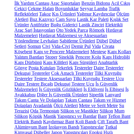
İlk Yardım Çantası
Araç Sigortaları
Benzin Bidonu
Acil Çıkış
Çekici
Çekme Halatı
Boyunluklar
Seyyar Lamba
Trafik
Reflektörleri
Takoz
Kış Ürünleri
Yağmur Kaydırıcılar
Ölçüm
Aletleri
Buz Kazıyıcı
Cam Suyu
Lastik Kar Paleti
Kışlık Set
Ürünler
Antifrizler
Buğu Giderici
Lastik Zinciri
Elektrikli
Araç Şarj İstasyonları
Oto Yedek Parça
Römork
Hırdavat
Malzemeleri
Hırdavat Malzemesi ve Aksesuarları
Yönlendirme Levhaları
Sabitleme Ürünleri
Dübel
Dübel
Setleri
Somun
Çivi
Vida-Çivi
Demir Pul
Vida
Civata
Köşebent
Kapı ve Pencere Malzemeleri
Menteşe
Kapı Kolları
Yalıtım Bantları
Stoper
Sineklik
Pencere Kolu
Kapı Hidroliği
Kapı Dürbünü
Kapı Kilitleri
Kapı Sürgüleri
Anahtarlık
Gönye
Posta Kutuları
Tekerlek
Testereler
Daire Testereler
Dekupaj Testereler
Çok Amaçlı Testereler
Tilki Kuyruğu
Testereler
Testere Aksesuarları
Tilki Kuyruğu Testere Ucu
Daire Testere Bıçağı
Dekupaj Testere Ucu
İş Güvenlik
Malzemeleri
İş Güvenlik Gözlükleri
İş Eldiveni
İş Elbisesi
İş
Ayakkabısı
Diğer İş Güvenlik Ürünleri
Siperlik
Lanyard
Takım Çanta Ve Dolapları
Takım Çantası
Takım ve Hizmet
Dolapları
Avadanlık
Ölçü Aletleri
Metre ve Şerit Metre
Su
Terazisi
Oda Termostatı
Silikon ve Mastikler
Silikon
Mum
Silikon
Köpük
Mastik
Yapıştırıcı ve Bantlar
Bant
Teflon Bant
Elektrik Bandı
Kaydırmaz Bant
Koli Bandı
Çift Taraflı Bant
Alüminyum Bant
İzolasyon Bandı
Yapıştırıcılar
Tutkal
Kimyasal Dübeller
Japon Yapıştırıcıları
Epoksi
Hızlı