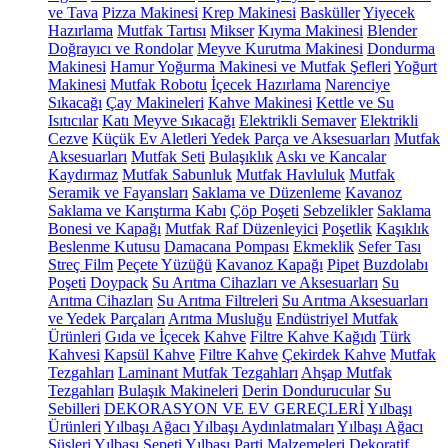
ve Tava
Pizza Makinesi
Krep Makinesi
Basküller
Yiyecek
Hazırlama
Mutfak Tartısı
Mikser
Kıyma Makinesi
Blender
Doğrayıcı ve Rondolar
Meyve Kurutma Makinesi
Dondurma
Makinesi
Hamur Yoğurma Makinesi ve Mutfak Şefleri
Yoğurt
Makinesi
Mutfak Robotu
İçecek Hazırlama
Narenciye
Sıkacağı
Çay Makineleri
Kahve Makinesi
Kettle ve Su
Isıtıcılar
Katı Meyve Sıkacağı
Elektrikli Semaver
Elektrikli
Cezve
Küçük Ev Aletleri Yedek Parça ve Aksesuarları
Mutfak
Aksesuarları
Mutfak Seti
Bulaşıklık
Askı ve Kancalar
Kaydırmaz
Mutfak Sabunluk
Mutfak Havluluk
Mutfak
Seramik ve Fayansları
Saklama ve Düzenleme
Kavanoz
Saklama ve Karıştırma Kabı
Çöp Poşeti
Sebzelikler
Saklama
Bonesi ve Kapağı
Mutfak Raf Düzenleyici
Poşetlik
Kaşıklık
Beslenme Kutusu
Damacana Pompası
Ekmeklik
Sefer Tası
Streç Film
Peçete Yüzüğü
Kavanoz Kapağı
Pipet
Buzdolabı
Poşeti
Doypack
Su Arıtma Cihazları ve Aksesuarları
Su
Arıtma Cihazları
Su Arıtma Filtreleri
Su Arıtma Aksesuarları
ve Yedek Parçaları
Arıtma Musluğu
Endüstriyel Mutfak
Ürünleri
Gıda ve İçecek
Kahve
Filtre Kahve Kağıdı
Türk
Kahvesi
Kapsül Kahve
Filtre Kahve
Çekirdek Kahve
Mutfak
Tezgahları
Laminant Mutfak Tezgahları
Ahşap Mutfak
Tezgahları
Bulaşık Makineleri
Derin Dondurucular
Su
Sebilleri
DEKORASYON VE EV GEREÇLERİ
Yılbaşı
Ürünleri
Yılbaşı Ağacı
Yılbaşı Aydınlatmaları
Yılbaşı Ağacı
Süsleri
Yılbaşı Sepeti
Yılbaşı Parti Malzemeleri
Dekoratif