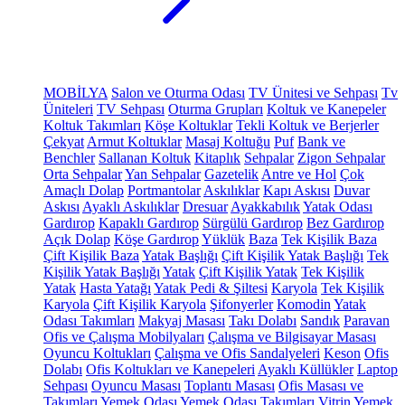
MOBİLYA
Salon ve Oturma Odası
TV Ünitesi ve Sehpası
Tv
Üniteleri
TV Sehpası
Oturma Grupları
Koltuk ve Kanepeler
Koltuk Takımları
Köşe Koltuklar
Tekli Koltuk ve Berjerler
Çekyat
Armut Koltuklar
Masaj Koltuğu
Puf
Bank ve
Benchler
Sallanan Koltuk
Kitaplık
Sehpalar
Zigon Sehpalar
Orta Sehpalar
Yan Sehpalar
Gazetelik
Antre ve Hol
Çok
Amaçlı Dolap
Portmantolar
Askılıklar
Kapı Askısı
Duvar
Askısı
Ayaklı Askılıklar
Dresuar
Ayakkabılık
Yatak Odası
Gardırop
Kapaklı Gardırop
Sürgülü Gardırop
Bez Gardırop
Açık Dolap
Köşe Gardırop
Yüklük
Baza
Tek Kişilik Baza
Çift Kişilik Baza
Yatak Başlığı
Çift Kişilik Yatak Başlığı
Tek
Kişilik Yatak Başlığı
Yatak
Çift Kişilik Yatak
Tek Kişilik
Yatak
Hasta Yatağı
Yatak Pedi & Şiltesi
Karyola
Tek Kişilik
Karyola
Çift Kişilik Karyola
Şifonyerler
Komodin
Yatak
Odası Takımları
Makyaj Masası
Takı Dolabı
Sandık
Paravan
Ofis ve Çalışma Mobilyaları
Çalışma ve Bilgisayar Masası
Oyuncu Koltukları
Çalışma ve Ofis Sandalyeleri
Keson
Ofis
Dolabı
Ofis Koltukları ve Kanepeleri
Ayaklı Küllükler
Laptop
Sehpası
Oyuncu Masası
Toplantı Masası
Ofis Masası ve
Takımları
Yemek Odası
Yemek Odası Takımları
Vitrin
Yemek