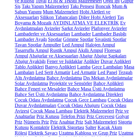
ve Rulosu
Tuval
El İşi & Tekstil Malzemeleri
Örgü İpi
Güpür
Şiş
Takı Yapım Malzemeleri
Takı Pensesi
Boncuk
Mum &
Sabun Yapımı
Mum Malzemeleri
Hobi Aletleri ve
Aksesuarları
Silikon Tabancaları
Diğer Hobi Aletleri
Taş
Boyama & Mozaik
AYDINLATMA VE ELEKTRİK
Ev
Aydınlatmaları
Avizeler
Sarkıt Avizeler
Plafonyer Avizeler
Lambaderler ve Aksesuarları
Lambader
Lambader Başlığı
Lambader Ayağı
Spotlar
Gömme Spotlar
Sıvaüstü Spotlar
Tavan Spotlar
Ampuller
Led Ampul
Halojen Ampul
Tasarruflu Ampul
Rustik Ampul
Akıllı Ampul
Floresan
Ampul
Abajurlar ve Aksesuarları
Abajur
Abajur Şapkaları
Abajur Ayaklığı
Fener ve Işıldaklar
Aplikler
Duvar Aplikleri
Tablo Aplikleri
Banyo Aplikleri
Lamba
Gece Lambaları
Masa
Lambaları
Led Şerit
Armatür
Led Armatür
Led Panel
Tezgah
Altı Aydınlatma
Bahçe Aydınlatma
Dış Mekan Aydınlatmalar
Solar Aydınlatma
Projektör ve Sensörler
Bahçe Aplikleri
Bahçe Feneri ve Meşaleler
Bahçe Masa Üstü Aydınlatma
Bahçe Set Üstü Aydınlatma
Bahçe Aydınlatma Direkleri
Çocuk Odası Aydınlatma
Çocuk Gece Lambası
Çocuk Odası
Duvar Aydınlatmaları
Çocuk Odası Abajuru
Çocuk Odası
Avizesi
Çocuk Masa Lambası
Elektrik Malzemeleri
Priz ve
Anahtarlar
Priz Kutusu
Telefon Prizi
Priz Çerçevesi
Golyat
Priz
Nümeris Priz
Priz
Anahtar Priz
Şalt Malzemeleri
Sigorta
Kutusu
Kontaktör
Elektrik Sigortası
Şalter
Kaçak Akım
Rölesi
Elektrik Sayacı
Uzatma Kablosu ve Grup Priz
Uzatma