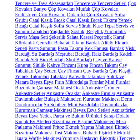
Tencere ve Tava Aksesuarları
Tencere ve Tencere Setleri
Çöp
Kovaları
Banyo Çöp Kovaları
Mutfak Çöp Kovaları
Endüstriyel Çöp Kovaları
Dolap İçi Çöp Kovaları
Sofra
Grubu
Çatal,Kaşık,Bıçak
Çatal Kaşık Bıçak Takımı
Yemek
Bıçağı
Çatal
Kaşık
Sofra Servis
Sürahi
Kase
Tepsi
Servis ve
Sunum Tabakları
Yağdanlık
Sosluk, Reçellik
Yumurtalık
Servis Maşa Seti
Şekerlik
Salata Kasesi
Peçetelik
Karaf
Kürdanlık
Çerezlik
Baharat Takımı
Bardak Altlığı
Ekmek
Sepeti
Pasta Sunumu
Pasta Takımı
Kek Fanusu
Bardak
Viski
Bardağı
Su Bardağı
Meşrubat Bardağı
Rakı Bardağı
Kadeh
Bardak Seti
Bira Bardağı
Shot Bardağı
Çay ve Kahve
Sunumu
Sütlük
Kahve Fincanı
Kupa
Fincan Takımı
Çay
Tabakları
Çay Setleri
Çay Fincanı
Çay Bardağı
Çay Kaşığı
Yemek Takımları
Tabaklar
Kahvaltı Takımları
Suluk ve
Matara
Beyaz Eşya
Fırın
Mikrodalga Fırınlar
Mini Fırınlar
Buzdolabı
Çamaşır Makinesi
Ocak
Ankastre Ürünleri
Ankastre Setler
Ankastre Ocaklar
Ankastre Fırınlar
Ankastre
Davlumbazlar
Bulaşık Makineleri
Kurutma Makinesi
Derin
Dondurucular
Su Sebilleri
Mini Buzdolabı
Davlumbazlar
Kurutmalı Çamaşır Makinesi
Beyaz Eşya Setleri
Aspiratörler
Beyaz Eşya Yedek Parça ve Bakım Ürünleri
Şarap Dolabı
Küçük Ev Aletleri
Kızartma ve Pişirme Makineleri
Mısır
Patlatma Makinesi
Fritöz
Ekmek Yapma Makinesi
Ekmek
Kızartma Makinesi
Tost Makinesi
Buharlı Pişirici
Elektrikli
Izgara
Waffle Makinesi
Yumurta Haşlayıcı
Elektrikli Tencere