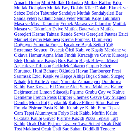
Amaçlı Dolap
Mini Mutfak Dolapları
Mutfak Rafları
Köşe
Mutfak Dolapları
Mutfak Boy Dolabı
Kiler Dolabı
Ekmek ve
Sebze Dolabı
Tabureler
Sandalye
Mutfak Sandalyeleri
Bar
Sandalyeleri
Katlanır Sandalyeler
Mutfak Köşe Takımları
Masa ve Masa Takımları
Yemek Masası ve Takımları
Mutfak
Masası ve Takımları
Eviye
Mutfak Bataryaları
Mutfak
Gereçleri
Kesme Tahtası
Rende
Servis Gereçleri
Patates Ezici
Manuel Kıyma Makinesi
Krema Pompası
Dilimleyici
Doğrayıcı
Yumurta Fırçası
Bıçak ve Bıçak Setleri
Yağ
Sıçratmaz
Soyucu, Oyacak
Ölçü Kabı ve Kaşığı
Merdane ve
Oklava
Hamur Açma Matı
Fındık Kıracağı ve Ceviz Kıracağı
Elek
Dondurma Kaşığı
Buz Kalıbı
Bıçak Bileyici Masat
Açacak ve Tirbuşon
Çekirdek Çıkarıcı
Çırpıcı
Sebze
Kurutucu
Huni
Baharat Öğütücü
Havan
Hamburger Presi
Sarımsak Ezici
Kaşık ve Kepçe Altlığı
Bıçak Standı
Süzgeç
Nihale
İçli Köfte Aparatı
Yumurta Zamanlayıcı
Dondurma
Kalıbı
Buz Kovası
Et Dövme Aleti
Sarma Makinesi
Kahve
Değirmenleri
Limon Sıkacağı
Pişirme Grubu
Çay ve Kahve
Demleme
French Press
Dripper
Chemex
Cezve
Çay Süzgeci
Demlik
Moka Pot
Çaydanlık
Kahve Filtresi
Sifon Kahve
Fırında Pişirme
Pasta Kalıbı
Kurabiye Kalıbı
Fırın Tepsisi
Cam Tepsi
Alüminyum Folyo
Kek Kalıbı
Muffin Kalıbı
Çikolata Kalıbı
Güveç
Pişirme Kağıdı
Pizza Tepsisi
Tart
Kalıbı
Ocak Üstü Pişirme
Tava ve Tava Setleri
Ocak Üstü
Tost Makinesi
Ocak Üstü Sac
Sahan
Düdüklü Tencere