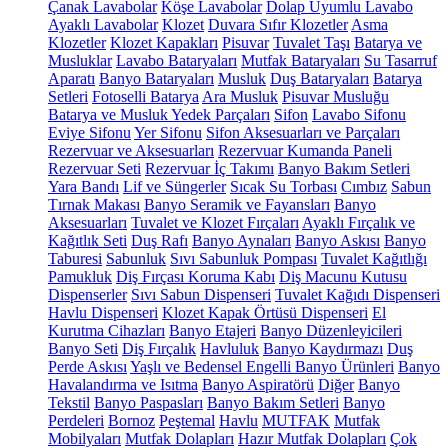
Çanak Lavabolar
Köşe Lavabolar
Dolap Uyumlu Lavabo
Ayaklı Lavabolar
Klozet
Duvara Sıfır Klozetler
Asma
Klozetler
Klozet Kapakları
Pisuvar
Tuvalet Taşı
Batarya ve
Musluklar
Lavabo Bataryaları
Mutfak Bataryaları
Su Tasarruf
Aparatı
Banyo Bataryaları
Musluk
Duş Bataryaları
Batarya
Setleri
Fotoselli Batarya
Ara Musluk
Pisuvar Musluğu
Batarya ve Musluk Yedek Parçaları
Sifon
Lavabo Sifonu
Eviye Sifonu
Yer Sifonu
Sifon Aksesuarları ve Parçaları
Rezervuar ve Aksesuarları
Rezervuar Kumanda Paneli
Rezervuar Seti
Rezervuar İç Takımı
Banyo Bakım Setleri
Yara Bandı
Lif ve Süngerler
Sıcak Su Torbası
Cımbız
Sabun
Tırnak Makası
Banyo Seramik ve Fayansları
Banyo
Aksesuarları
Tuvalet ve Klozet Fırçaları
Ayaklı Fırçalık ve
Kağıtlık Seti
Duş Rafı
Banyo Aynaları
Banyo Askısı
Banyo
Taburesi
Sabunluk
Sıvı Sabunluk Pompası
Tuvalet Kağıtlığı
Pamukluk
Diş Fırçası Koruma Kabı
Diş Macunu Kutusu
Dispenserler
Sıvı Sabun Dispenseri
Tuvalet Kağıdı Dispenseri
Havlu Dispenseri
Klozet Kapak Örtüsü Dispenseri
El
Kurutma Cihazları
Banyo Etajeri
Banyo Düzenleyicileri
Banyo Seti
Diş Fırçalık
Havluluk
Banyo Kaydırmazı
Duş
Perde Askısı
Yaşlı ve Bedensel Engelli Banyo Ürünleri
Banyo
Havalandırma ve Isıtma
Banyo Aspiratörü
Diğer
Banyo
Tekstil
Banyo Paspasları
Banyo Bakım Setleri
Banyo
Perdeleri
Bornoz
Peştemal
Havlu
MUTFAK
Mutfak
Mobilyaları
Mutfak Dolapları
Hazır Mutfak Dolapları
Çok