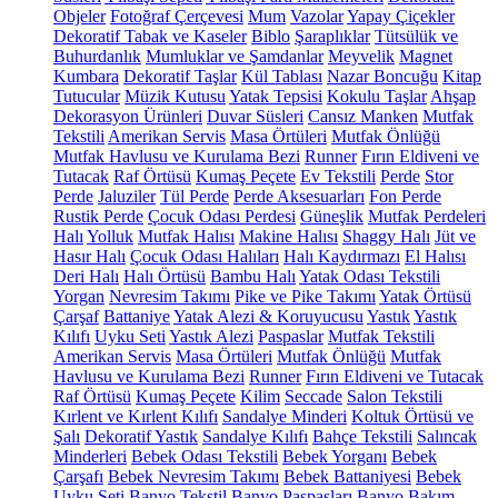
Objeler
Fotoğraf Çerçevesi
Mum
Vazolar
Yapay Çiçekler
Dekoratif Tabak ve Kaseler
Biblo
Şaraplıklar
Tütsülük ve
Buhurdanlık
Mumluklar ve Şamdanlar
Meyvelik
Magnet
Kumbara
Dekoratif Taşlar
Kül Tablası
Nazar Boncuğu
Kitap
Tutucular
Müzik Kutusu
Yatak Tepsisi
Kokulu Taşlar
Ahşap
Dekorasyon Ürünleri
Duvar Süsleri
Cansız Manken
Mutfak
Tekstili
Amerikan Servis
Masa Örtüleri
Mutfak Önlüğü
Mutfak Havlusu ve Kurulama Bezi
Runner
Fırın Eldiveni ve
Tutacak
Raf Örtüsü
Kumaş Peçete
Ev Tekstili
Perde
Stor
Perde
Jaluziler
Tül Perde
Perde Aksesuarları
Fon Perde
Rustik Perde
Çocuk Odası Perdesi
Güneşlik
Mutfak Perdeleri
Halı
Yolluk
Mutfak Halısı
Makine Halısı
Shaggy Halı
Jüt ve
Hasır Halı
Çocuk Odası Halıları
Halı Kaydırmazı
El Halısı
Deri Halı
Halı Örtüsü
Bambu Halı
Yatak Odası Tekstili
Yorgan
Nevresim Takımı
Pike ve Pike Takımı
Yatak Örtüsü
Çarşaf
Battaniye
Yatak Alezi & Koruyucusu
Yastık
Yastık
Kılıfı
Uyku Seti
Yastık Alezi
Paspaslar
Mutfak Tekstili
Amerikan Servis
Masa Örtüleri
Mutfak Önlüğü
Mutfak
Havlusu ve Kurulama Bezi
Runner
Fırın Eldiveni ve Tutacak
Raf Örtüsü
Kumaş Peçete
Kilim
Seccade
Salon Tekstili
Kırlent ve Kırlent Kılıfı
Sandalye Minderi
Koltuk Örtüsü ve
Şalı
Dekoratif Yastık
Sandalye Kılıfı
Bahçe Tekstili
Salıncak
Minderleri
Bebek Odası Tekstili
Bebek Yorganı
Bebek
Çarşafı
Bebek Nevresim Takımı
Bebek Battaniyesi
Bebek
Uyku Seti
Banyo Tekstil
Banyo Paspasları
Banyo Bakım