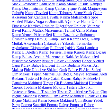
Sinek Kovucular
Çadır Matı
Kamp Masası
Pusula
Kampet
Kamp Duşu
Isıtıcılar
Kamp Çantası
Şişme Yastık
Magnezyum
Çubuğu
Kamp Tuvaleti
Kamp Taburesi
Şişme Yatak
Çadır
Aksesuarı
Sırt Çantası
Hayatta Kalma Malzemeleri
Spor
Aletleri
Pilates, Yoga ve Jimnastik
Ağırlık ve Halter Ürünleri
Fitness ve Kardiyo Ürünleri
Diğer Spor Ürünleri
Valiz ve
Bavul
Kamp Mutfak Malzemeleri
Termal Çanta
Matara
Kamp Yemek Pişirme Seti
Kamp Buzluk ve Soğutucu
Ürünler
Kamp Demliği
Kamp Tavası
Kamp Ocağı
Kamp
Mutfak Aksesuarları
Çakmak ve Yakıcılar
Termoslar
Aydınlatma Ekipmanları
El Feneri
Işıldak
Kafa Lambası
Kamp El Aletleri
Kamp Testeresi
Kamp Küreği
Kamp Bıçağı
Kamp Baltası
Avcılık Malzemeleri
Balık Av Malzemeleri
Bisiklet ve Scooter
Bisiklet
Elektrikli Scooter
Bahçe Aletleri
Çapa
Kürek
Bahçe Eldiveni
Tırmık
Budama Makası
Aşı
Makası
Fide Dikici ve Sökücü
Orak
Bahçe El Aleti Setleri
Çim Makası
Tırpan Misinası
Aşı Bıçağı
Meyve Toplama Aleti
Budama Testeresi
Bahçe Çatalı
Kazma
Bahçe Makineleri
Çapalama Makinesi
Tırpan
Çit Budama Makinesi
Hidrofor
Yaprak Toplama Makinesi
Motorlu Testere
Elektrikli
Testereler
Benzinli Testereler
Testere Zincirleri ve Yağları
Çim
Biçme Makinesi
Benzinli Çim Biçme Makinesi
Elektrikli Çim
Biçme Makinesi
Kenar Kesme Makinesi
Çim Biçme Yedek
Parça
Pompa
Santrifüj Pompa
Dalgıç Pompası
Bahçe