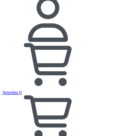
Sepetim
0