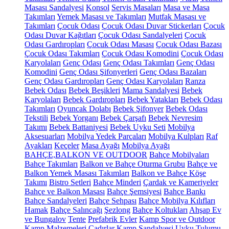
Masası Sandalyesi
Konsol
Servis Masaları
Masa ve Masa
Takımları
Yemek Masası ve Takımları
Mutfak Masası ve
Takımları
Çocuk Odası
Çocuk Odası Duvar Stickerları
Çocuk
Odası Duvar Kağıtları
Çocuk Odası Sandalyeleri
Çocuk
Odası Gardıropları
Çocuk Odası Masası
Çocuk Odası Bazası
Çocuk Odası Takımları
Çocuk Odası Komodini
Çocuk Odası
Karyolaları
Genç Odası
Genç Odası Takımları
Genç Odası
Komodini
Genç Odası Şifonyerleri
Genç Odası Bazaları
Genç Odası Gardıropları
Genç Odası Karyolaları
Ranza
Bebek Odası
Bebek Beşikleri
Mama Sandalyesi
Bebek
Karyolaları
Bebek Gardıropları
Bebek Yatakları
Bebek Odası
Takımları
Oyuncak Dolabı
Bebek Şifonyer
Bebek Odası
Tekstili
Bebek Yorganı
Bebek Çarşafı
Bebek Nevresim
Takımı
Bebek Battaniyesi
Bebek Uyku Seti
Mobilya
Aksesuarları
Mobilya Yedek Parçaları
Mobilya Kulpları
Raf
Ayakları
Keçeler
Masa Ayağı
Mobilya Ayağı
BAHÇE,BALKON VE OUTDOOR
Bahçe Mobilyaları
Bahçe Takımları
Balkon ve Bahçe Oturma Grubu
Bahçe ve
Balkon Yemek Masası Takımları
Balkon ve Bahçe Köşe
Takımı
Bistro Setleri
Bahçe Minderi
Çardak ve Kameriyeler
Bahçe ve Balkon Masası
Bahçe Şemsiyesi
Bahçe Bankı
Bahçe Sandalyeleri
Bahçe Sehpası
Bahçe Mobilya Kılıfları
Hamak
Bahçe Salıncağı
Şezlong
Bahçe Koltukları
Ahşap Ev
ve Bungalov
Tente
Prefabrik Evler
Kamp Spor ve Outdoor
Kamp Malzemeleri
Çadırlar
Kamp Sandalyesi
Uyku Tulumu