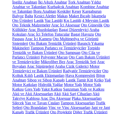
İngiliz Anahtarı
İki Ağızlı Anahtar
Tork Anahtarı
Yıldız
Anahtar ve Takımları
Kurbağcık Anahtarı
Kombine Anahtar
ve Takımları
Boru Anahtarı
Keskiler
Keser
Kargaburun
Balyoz
Balta
Kesici Aletler
Makas
Maket Bıçağı
Iskarpela
Oto Ürünleri
Lastik
Yaz Lastiği
Kış Lastiği
4 Mevsim Lastik
Oto Teknik Malzemeler
Araç İçi Aksesuar
Oto Güneşlik
Oto
Küllükler
Araç Buzdolapları
Bagaj Düzenleyici
Araba
Kokuları
Araç İçi Telefon Tutucular
Bagaj Havuzu
Oto
Paspası
Araç İçi Kamera
Oto Multimedya ve Görüntü
Sistemleri
Oto Bakım Temizlik Ürünleri
Basınçlı Yıkama
Makineleri
Tampon Parlatıcı ve Temizleyiciler
Torpido
Temizlik ve Bakım Ürünleri
Oto Şampuan
Oto Cila ve
Parlatıcı Ürünleri
Polyester Macun
Oto Cam Bakım Ürünleri
ve Temizleyiciler
Mikrofiber Bez
Araç Temizlik Seti
Araç
Boyaları
Araç Süpürgeleri
Araba Çizik Giderici
Motor
Temizleyici ve Bakım Ürünleri
Radyatör Temizleyiciler
Oto
Koltuk Kılıfı
Lastik Ekipmanları
Hava Kompresörü
Bijon
Anahtarı
Sibop ve Sibop Kapağı
Lastik Tamir Kiti
Kriko
Yağ
Motor Katkıları
Hidrolik Yağlar
Motor Yağı
Motor Yağı
Katkısı
Gres Yağı
Yakıt Katkısı
Şanzıman Yağı ve Katkısı
Akü ve Akü Aksesuarları
Akü
Akü Şarj Cihazları
Akü
Takviye Kablosu
Araç Dış Aksesuar
Plaka Aksesuarları
Silecek
Yan ve Tavan Çıtaları
Tampon Aksesuarları
Trafik
Setleri
Oto Brandaları
Vinç ve Vinç Aksesuarları
Jant ve Jant
Kapağı
Trafik Ürünleri
Oto Projektör
Diğer Trafik Ürünleri