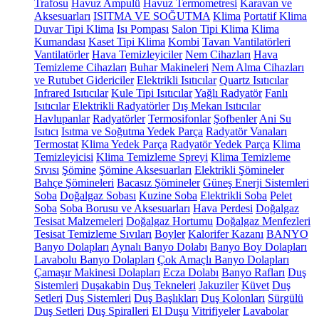
Trafosu
Havuz Ampulü
Havuz Termometresi
Karavan ve
Aksesuarları
ISITMA VE SOĞUTMA
Klima
Portatif Klima
Duvar Tipi Klima
Isı Pompası
Salon Tipi Klima
Klima
Kumandası
Kaset Tipi Klima
Kombi
Tavan Vantilatörleri
Vantilatörler
Hava Temizleyiciler
Nem Cihazları
Hava
Temizleme Cihazları
Buhar Makineleri
Nem Alma Cihazları
ve Rutubet Gidericiler
Elektrikli Isıtıcılar
Quartz Isıtıcılar
Infrared Isıtıcılar
Kule Tipi Isıtıcılar
Yağlı Radyatör
Fanlı
Isıtıcılar
Elektrikli Radyatörler
Dış Mekan Isıtıcılar
Havlupanlar
Radyatörler
Termosifonlar
Şofbenler
Ani Su
Isıtıcı
Isıtma ve Soğutma Yedek Parça
Radyatör Vanaları
Termostat
Klima Yedek Parça
Radyatör Yedek Parça
Klima
Temizleyicisi
Klima Temizleme Spreyi
Klima Temizleme
Sıvısı
Şömine
Şömine Aksesuarları
Elektrikli Şömineler
Bahçe Şömineleri
Bacasız Şömineler
Güneş Enerji Sistemleri
Soba
Doğalgaz Sobası
Kuzine Soba
Elektrikli Soba
Pelet
Soba
Soba Borusu ve Aksesuarları
Hava Perdesi
Doğalgaz
Tesisat Malzemeleri
Doğalgaz Hortumu
Doğalgaz Menfezleri
Tesisat Temizleme Sıvıları
Boyler
Kalorifer Kazanı
BANYO
Banyo Dolapları
Aynalı Banyo Dolabı
Banyo Boy Dolapları
Lavabolu Banyo Dolapları
Çok Amaçlı Banyo Dolapları
Çamaşır Makinesi Dolapları
Ecza Dolabı
Banyo Rafları
Duş
Sistemleri
Duşakabin
Duş Tekneleri
Jakuziler
Küvet
Duş
Setleri
Duş Sistemleri
Duş Başlıkları
Duş Kolonları
Sürgülü
Duş Setleri
Duş Spiralleri
El Duşu
Vitrifiyeler
Lavabolar