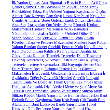
İlk Yardım Çantası
Araç Sigortaları
Benzin Bidonu
Acil Çıkış
Çekici
Çekme Halatı
Boyunluklar
Seyyar Lamba
Trafik
Reflektörleri
Takoz
Kış Ürünleri
Yağmur Kaydırıcılar
Ölçüm
Aletleri
Buz Kazıyıcı
Cam Suyu
Lastik Kar Paleti
Kışlık Set
Ürünler
Antifrizler
Buğu Giderici
Lastik Zinciri
Elektrikli
Araç Şarj İstasyonları
Oto Yedek Parça
Römork
Hırdavat
Malzemeleri
Hırdavat Malzemesi ve Aksesuarları
Yönlendirme Levhaları
Sabitleme Ürünleri
Dübel
Dübel
Setleri
Somun
Çivi
Vida-Çivi
Demir Pul
Vida
Civata
Köşebent
Kapı ve Pencere Malzemeleri
Menteşe
Kapı Kolları
Yalıtım Bantları
Stoper
Sineklik
Pencere Kolu
Kapı Hidroliği
Kapı Dürbünü
Kapı Kilitleri
Kapı Sürgüleri
Anahtarlık
Gönye
Posta Kutuları
Tekerlek
Testereler
Daire Testereler
Dekupaj Testereler
Çok Amaçlı Testereler
Tilki Kuyruğu
Testereler
Testere Aksesuarları
Tilki Kuyruğu Testere Ucu
Daire Testere Bıçağı
Dekupaj Testere Ucu
İş Güvenlik
Malzemeleri
İş Güvenlik Gözlükleri
İş Eldiveni
İş Elbisesi
İş
Ayakkabısı
Diğer İş Güvenlik Ürünleri
Siperlik
Lanyard
Takım Çanta Ve Dolapları
Takım Çantası
Takım ve Hizmet
Dolapları
Avadanlık
Ölçü Aletleri
Metre ve Şerit Metre
Su
Terazisi
Oda Termostatı
Silikon ve Mastikler
Silikon
Mum
Silikon
Köpük
Mastik
Yapıştırıcı ve Bantlar
Bant
Teflon Bant
Elektrik Bandı
Kaydırmaz Bant
Koli Bandı
Çift Taraflı Bant
Alüminyum Bant
İzolasyon Bandı
Yapıştırıcılar
Tutkal
Kimyasal Dübeller
Japon Yapıştırıcıları
Epoksi
Hızlı