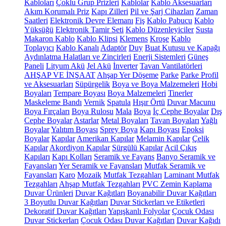
Kabloları
Çoklu Grup Prizleri
Kablolar
Kablo Aksesuarları
Akım Korumalı Priz
Kapı Zilleri
Pil ve Şarj Cihazları
Zaman
Saatleri
Elektronik Devre Elemanı
Fiş
Kablo Pabucu
Kablo
Yüksüğü
Elektronik Tamir Seti
Kablo Düzenleyiciler
Susta
Makaron Kablo
Kablo Klipsi
Klemens
Kroşe
Kablo
Toplayıcı
Kablo Kanalı
Adaptör
Duy
Buat Kutusu ve Kapağı
Aydınlatma Halatları ve Zincirleri
Enerji Sistemleri
Güneş
Paneli
Lityum Akü
Jel Akü
İnverter
Tavan Vantilatörleri
AHŞAP VE İNŞAAT
Ahşap Yer Döşeme
Parke
Parke Profil
ve Aksesuarları
Süpürgelik
Boya ve Boya Malzemeleri
Hobi
Boyaları
Tempare Boyası
Boya Malzemeleri
Tinerler
Maskeleme Bandı
Vernik
Spatula
Hışır Örtü
Duvar Macunu
Boya Fırçaları
Boya Rulosu
Mala
Boya
İç Cephe Boyalar
Dış
Cephe Boyalar
Astarlar
Metal Boyaları
Tavan Boyaları
Yağlı
Boyalar
Yalıtım Boyası
Sprey Boya
Kapı Boyası
Epoksi
Boyalar
Kapılar
Amerikan Kapılar
Melamin Kapılar
Çelik
Kapılar
Akordiyon Kapılar
Sürgülü Kapılar
Acil Çıkış
Kapıları
Kapı Kolları
Seramik ve Fayans
Banyo Seramik ve
Fayansları
Yer Seramik ve Fayansları
Mutfak Seramik ve
Fayansları
Karo
Mozaik
Mutfak Tezgahları
Laminant Mutfak
Tezgahları
Ahşap Mutfak Tezgahları
PVC Zemin Kaplama
Duvar Ürünleri
Duvar Kağıtları
Boyanabilir Duvar Kağıtları
3 Boyutlu Duvar Kağıtları
Duvar Stickerları ve Etiketleri
Dekoratif Duvar Kağıtları
Yapışkanlı Folyolar
Çocuk Odası
Duvar Stickerları
Çocuk Odası Duvar Kağıtları
Duvar Kağıdı