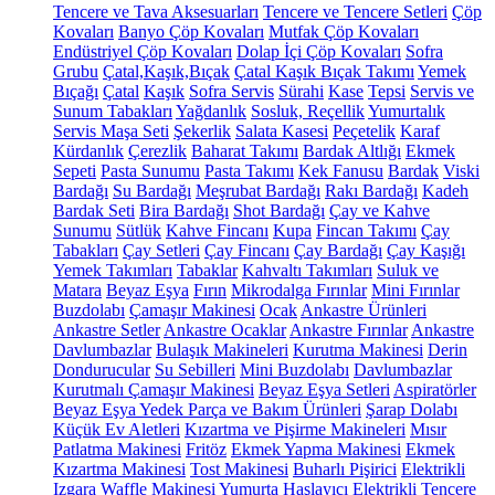
Tencere ve Tava Aksesuarları
Tencere ve Tencere Setleri
Çöp
Kovaları
Banyo Çöp Kovaları
Mutfak Çöp Kovaları
Endüstriyel Çöp Kovaları
Dolap İçi Çöp Kovaları
Sofra
Grubu
Çatal,Kaşık,Bıçak
Çatal Kaşık Bıçak Takımı
Yemek
Bıçağı
Çatal
Kaşık
Sofra Servis
Sürahi
Kase
Tepsi
Servis ve
Sunum Tabakları
Yağdanlık
Sosluk, Reçellik
Yumurtalık
Servis Maşa Seti
Şekerlik
Salata Kasesi
Peçetelik
Karaf
Kürdanlık
Çerezlik
Baharat Takımı
Bardak Altlığı
Ekmek
Sepeti
Pasta Sunumu
Pasta Takımı
Kek Fanusu
Bardak
Viski
Bardağı
Su Bardağı
Meşrubat Bardağı
Rakı Bardağı
Kadeh
Bardak Seti
Bira Bardağı
Shot Bardağı
Çay ve Kahve
Sunumu
Sütlük
Kahve Fincanı
Kupa
Fincan Takımı
Çay
Tabakları
Çay Setleri
Çay Fincanı
Çay Bardağı
Çay Kaşığı
Yemek Takımları
Tabaklar
Kahvaltı Takımları
Suluk ve
Matara
Beyaz Eşya
Fırın
Mikrodalga Fırınlar
Mini Fırınlar
Buzdolabı
Çamaşır Makinesi
Ocak
Ankastre Ürünleri
Ankastre Setler
Ankastre Ocaklar
Ankastre Fırınlar
Ankastre
Davlumbazlar
Bulaşık Makineleri
Kurutma Makinesi
Derin
Dondurucular
Su Sebilleri
Mini Buzdolabı
Davlumbazlar
Kurutmalı Çamaşır Makinesi
Beyaz Eşya Setleri
Aspiratörler
Beyaz Eşya Yedek Parça ve Bakım Ürünleri
Şarap Dolabı
Küçük Ev Aletleri
Kızartma ve Pişirme Makineleri
Mısır
Patlatma Makinesi
Fritöz
Ekmek Yapma Makinesi
Ekmek
Kızartma Makinesi
Tost Makinesi
Buharlı Pişirici
Elektrikli
Izgara
Waffle Makinesi
Yumurta Haşlayıcı
Elektrikli Tencere