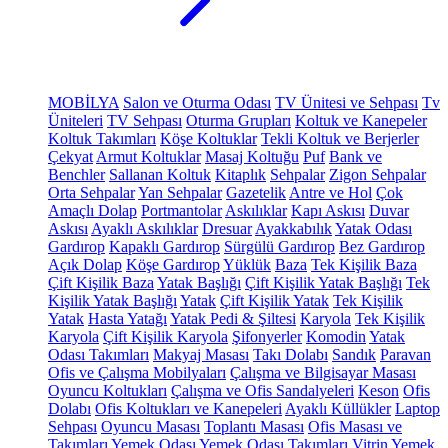
MOBİLYA
Salon ve Oturma Odası
TV Ünitesi ve Sehpası
Tv
Üniteleri
TV Sehpası
Oturma Grupları
Koltuk ve Kanepeler
Koltuk Takımları
Köşe Koltuklar
Tekli Koltuk ve Berjerler
Çekyat
Armut Koltuklar
Masaj Koltuğu
Puf
Bank ve
Benchler
Sallanan Koltuk
Kitaplık
Sehpalar
Zigon Sehpalar
Orta Sehpalar
Yan Sehpalar
Gazetelik
Antre ve Hol
Çok
Amaçlı Dolap
Portmantolar
Askılıklar
Kapı Askısı
Duvar
Askısı
Ayaklı Askılıklar
Dresuar
Ayakkabılık
Yatak Odası
Gardırop
Kapaklı Gardırop
Sürgülü Gardırop
Bez Gardırop
Açık Dolap
Köşe Gardırop
Yüklük
Baza
Tek Kişilik Baza
Çift Kişilik Baza
Yatak Başlığı
Çift Kişilik Yatak Başlığı
Tek
Kişilik Yatak Başlığı
Yatak
Çift Kişilik Yatak
Tek Kişilik
Yatak
Hasta Yatağı
Yatak Pedi & Şiltesi
Karyola
Tek Kişilik
Karyola
Çift Kişilik Karyola
Şifonyerler
Komodin
Yatak
Odası Takımları
Makyaj Masası
Takı Dolabı
Sandık
Paravan
Ofis ve Çalışma Mobilyaları
Çalışma ve Bilgisayar Masası
Oyuncu Koltukları
Çalışma ve Ofis Sandalyeleri
Keson
Ofis
Dolabı
Ofis Koltukları ve Kanepeleri
Ayaklı Küllükler
Laptop
Sehpası
Oyuncu Masası
Toplantı Masası
Ofis Masası ve
Takımları
Yemek Odası
Yemek Odası Takımları
Vitrin
Yemek