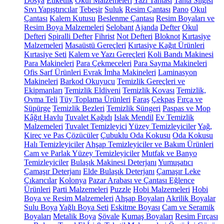
Dosya
Etiketlik
Okul Malzemeleri
Yazı Tahtası
Tahta Silgisi
Sıvı Yapıştırıcılar
Tebeşir
Suluk
Resim Çantası
Pano
Okul
Çantası
Kalem Kutusu
Beslenme Çantası
Resim Boyaları ve
Resim Boya Malzemeleri
Selobant
Ajanda
Defter
Okul
Defteri
Spiralli Defter
Fihrist
Not Defteri
Bloknot
Kırtasiye
Malzemeleri
Masaüstü Gereçleri
Kırtasiye Kağıt Ürünleri
Kırtasiye Seti
Kalem ve Yazı Gereçleri
Koli Bandı Makinesi
Para Makineleri
Para Çekmeceleri
Para Sayma Makineleri
Ofis Sarf Ürünleri
Evrak İmha Makineleri
Laminasyon
Makineleri
Barkod Okuyucu
Temizlik Gereçleri ve
Ekipmanları
Temizlik Eldiveni
Temizlik Kovası
Temizlik,
Ovma Teli
Tüy Toplama Ürünleri
Faraş
Çekpas
Fırça ve
Süpürge
Temizlik Bezleri
Temizlik Süngeri
Paspas ve Mop
Kâğıt Havlu
Tuvalet Kağıdı
Islak Mendil
Ev Temizlik
Malzemeleri
Tuvalet Temizleyici
Yüzey Temizleyiciler
Yağ,
Kireç ve Pas Çözücüler
Çubuklu Oda Kokusu
Oda Kokusu
Halı Temizleyiciler
Ahşap Temizleyiciler ve Bakım Ürünleri
Cam ve Parlak Yüzey Temizleyiciler
Mutfak ve Banyo
Temizleyiciler
Bulaşık Makinesi Deterjanı
Yumuşatıcı
Çamaşır Deterjanı
Elde Bulaşık Deterjanı
Çamaşır Leke
Çıkarıcılar
Kolonya
Pazar Arabası ve Çantası
Eğlence
Ürünleri
Parti Malzemeleri
Puzzle
Hobi Malzemeleri
Hobi
Boya ve Resim Malzemeleri
Ahşap Boyaları
Akrilik Boyalar
Sulu Boya
Yağlı Boya Seti
Eskitme Boyası
Cam ve Seramik
Boyaları
Metalik Boya
Şövale
Kumaş Boyaları
Resim Fırçası