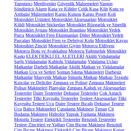
Yapıştırıcı
Merdivenler
Güvenlik Malzemeleri
Yangın
Söndürücü
Alarm
Kasa ve Kilitler
Çelik Kasa
Kilit
Kutu ve
Ambalaj Malzemeleri
Kargo Kutusu
Kargo Poşeti
Koli
Motosiklet Ürünleri
Motorsiklet Aksesuarları
Motosiklet
Kilidi
Motosiklet Stickerları
Motosiklet Rüzgarlık ve Siperlik
Motosiklet Aynası
Motosiklet Brandası
Motorsiklet Yedek
Parça
Motosiklet Fren Ekipmanları
Diğer Motosiklet Yedek
Parçaları
Motosiklet Fren ve Debriyaj Kolu
Motosiklet Kayışı
Motosiklet Zinciri
Motosiklet Giyim
Motorcu Eldiveni
Motorcu Botu ve Ayakkabısı
Motorcu Yağmurluk
Motosiklet
Kaskı
ELEKTRİKLİ EL ALETLERİ
Akülü Vidalamalar
Şarjlı Vidalamalar
Kablolu Vidalamalar
Vidalama Uçları
Matkaplar
Darbeli Matkaplar
Akülü Matkap ve Vidalamalar
Matkap Ucu ve Setleri
Somun Sıkma Makineleri
Darbesiz
Matkaplar
Manyetik Matkap
Sütunlu Matkap
Matkap Tezgahı
Kırıcılar ve Deliciler
Zımpara ve Polisaj
Zımpara Makineleri
Polisaj Makineleri
Planyalar
Zımpara Kağıdı ve Aksesuarları
Testereler
Daire Testereler
Dekupaj Testereler
Çok Amaçlı
Testereler
Tilki Kuyruğu Testereler
Testere Aksesuarları
Tilki
Kuyruğu Testere Ucu
Daire Testere Bıçağı
Dekupaj Testere
Ucu
Bahçe Makineleri
Çapalama Makinesi
Tırpan
Çit
Budama Makinesi
Hidrofor
Yaprak Toplama Makinesi
Motorlu Testere
Elektrikli Testereler
Benzinli Testereler
Testere Zincirleri ve Yağları
Çim Biçme Makinesi
Benzinli
Çim Biçme Makinesi
Elektrikli Çim Biçme Makinesi
Kenar