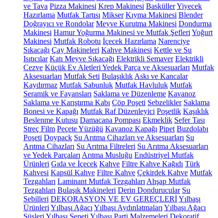
ve Tava
Pizza Makinesi
Krep Makinesi
Basküller
Yiyecek
Hazırlama
Mutfak Tartısı
Mikser
Kıyma Makinesi
Blender
Doğrayıcı ve Rondolar
Meyve Kurutma Makinesi
Dondurma
Makinesi
Hamur Yoğurma Makinesi ve Mutfak Şefleri
Yoğurt
Makinesi
Mutfak Robotu
İçecek Hazırlama
Narenciye
Sıkacağı
Çay Makineleri
Kahve Makinesi
Kettle ve Su
Isıtıcılar
Katı Meyve Sıkacağı
Elektrikli Semaver
Elektrikli
Cezve
Küçük Ev Aletleri Yedek Parça ve Aksesuarları
Mutfak
Aksesuarları
Mutfak Seti
Bulaşıklık
Askı ve Kancalar
Kaydırmaz
Mutfak Sabunluk
Mutfak Havluluk
Mutfak
Seramik ve Fayansları
Saklama ve Düzenleme
Kavanoz
Saklama ve Karıştırma Kabı
Çöp Poşeti
Sebzelikler
Saklama
Bonesi ve Kapağı
Mutfak Raf Düzenleyici
Poşetlik
Kaşıklık
Beslenme Kutusu
Damacana Pompası
Ekmeklik
Sefer Tası
Streç Film
Peçete Yüzüğü
Kavanoz Kapağı
Pipet
Buzdolabı
Poşeti
Doypack
Su Arıtma Cihazları ve Aksesuarları
Su
Arıtma Cihazları
Su Arıtma Filtreleri
Su Arıtma Aksesuarları
ve Yedek Parçaları
Arıtma Musluğu
Endüstriyel Mutfak
Ürünleri
Gıda ve İçecek
Kahve
Filtre Kahve Kağıdı
Türk
Kahvesi
Kapsül Kahve
Filtre Kahve
Çekirdek Kahve
Mutfak
Tezgahları
Laminant Mutfak Tezgahları
Ahşap Mutfak
Tezgahları
Bulaşık Makineleri
Derin Dondurucular
Su
Sebilleri
DEKORASYON VE EV GEREÇLERİ
Yılbaşı
Ürünleri
Yılbaşı Ağacı
Yılbaşı Aydınlatmaları
Yılbaşı Ağacı
Süsleri
Yılbaşı Sepeti
Yılbaşı Parti Malzemeleri
Dekoratif