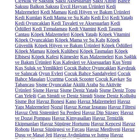
Çiçeklik ve Saksılık
Saksı Aksesuarları
Saksı Altlığı
Bahçe
Saksısı
Balkon Saksısı
Evcil Hayvan Ürünleri
Kedi
Malzemeleri
Kedi Maması
Kedi Hijyen ve Bakım Ürünleri
Kedi Kumları
Kedi Mama ve Su Kabı
Kedi Evi
Kedi Yatağı
Kedi Oyuncakları
Kedi Tuvaleti ve Aksesuarları
Kedi
Ödülleri
Kedi Tırmalaması
Kedi Vitamini
Kedi Taşıma
Çantası
Köpek Malzemeleri
Köpek Yatağı
Köpek Vitamini
Köpek Oyuncakları
Köpek Mama ve Su Kabı
Köpek
Güvenlik
Köpek Hijyen ve Bakım Ürünleri
Köpek Ödülleri
Köpek Maması
Köpek Kulübesi
Köpek Tasmaları
Köpek
Elbisesi
Köpek Kafesi
Kümesler
Kuş Malzemeleri
Kuş Sağlık
ve Bakım Ürünleri
Kuş Kafesleri ve Aksesuarları
Kuş Yemi
Kuş Suluk ve Yemlikleri
Çocuk Bahçe Oyuncakları
Kaydırak
ve Salıncak
Oyun Evleri
Çocuk Bahçe Sandalyeleri
Çocuk
Bahçe Masaları
Uçurtma
Çocuk Scooter
Çocuk Kaykay
Su
Tabancası
Şişme Oyuncaklar
Akülü Araba
Su Aktivite
Ürünleri
Şişme Havuz
Şişme Deniz Yatağı
Şişme Deniz Topu
Can Yeleği
Can Simidi ve Deniz Simidi
Şişme Deniz Kolluğu
Şişme Bot
Havuz Bonesi
Kano
Havuz Malzemeleri
Havuz
Yapı Malzemeleri
Nozul
Havuz Kenar Izgarası
Havuz Filtresi
Havuz Örtü Sistemleri
Su Perdesi
Havuz Dip Süzgeç
Havuz
ve Dozaj Pompası
Havuz Kimyasalları
Havuz Temizlik
Ekipmanları
Havuz Süpürge Hortumu
Havuz Kepçesi
Havuz
Robotu
Havuz Süpürgesi ve Fırçası
Havuz Merdiveni
Havuz
Duşu ve Masaj Jeti
Havuz Aydınlatma ve Isıtma
Havuz