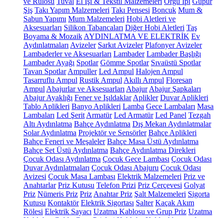
ve Rulosu
Tuval
El İşi & Tekstil Malzemeleri
Örgü İpi
Güpür
Şiş
Takı Yapım Malzemeleri
Takı Pensesi
Boncuk
Mum &
Sabun Yapımı
Mum Malzemeleri
Hobi Aletleri ve
Aksesuarları
Silikon Tabancaları
Diğer Hobi Aletleri
Taş
Boyama & Mozaik
AYDINLATMA VE ELEKTRİK
Ev
Aydınlatmaları
Avizeler
Sarkıt Avizeler
Plafonyer Avizeler
Lambaderler ve Aksesuarları
Lambader
Lambader Başlığı
Lambader Ayağı
Spotlar
Gömme Spotlar
Sıvaüstü Spotlar
Tavan Spotlar
Ampuller
Led Ampul
Halojen Ampul
Tasarruflu Ampul
Rustik Ampul
Akıllı Ampul
Floresan
Ampul
Abajurlar ve Aksesuarları
Abajur
Abajur Şapkaları
Abajur Ayaklığı
Fener ve Işıldaklar
Aplikler
Duvar Aplikleri
Tablo Aplikleri
Banyo Aplikleri
Lamba
Gece Lambaları
Masa
Lambaları
Led Şerit
Armatür
Led Armatür
Led Panel
Tezgah
Altı Aydınlatma
Bahçe Aydınlatma
Dış Mekan Aydınlatmalar
Solar Aydınlatma
Projektör ve Sensörler
Bahçe Aplikleri
Bahçe Feneri ve Meşaleler
Bahçe Masa Üstü Aydınlatma
Bahçe Set Üstü Aydınlatma
Bahçe Aydınlatma Direkleri
Çocuk Odası Aydınlatma
Çocuk Gece Lambası
Çocuk Odası
Duvar Aydınlatmaları
Çocuk Odası Abajuru
Çocuk Odası
Avizesi
Çocuk Masa Lambası
Elektrik Malzemeleri
Priz ve
Anahtarlar
Priz Kutusu
Telefon Prizi
Priz Çerçevesi
Golyat
Priz
Nümeris Priz
Priz
Anahtar Priz
Şalt Malzemeleri
Sigorta
Kutusu
Kontaktör
Elektrik Sigortası
Şalter
Kaçak Akım
Rölesi
Elektrik Sayacı
Uzatma Kablosu ve Grup Priz
Uzatma