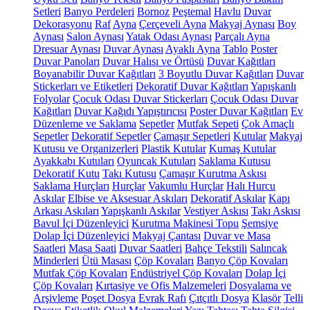
Setleri
Banyo Perdeleri
Bornoz
Peştemal
Havlu
Duvar
Dekorasyonu
Raf
Ayna
Çerçeveli Ayna
Makyaj Aynası
Boy
Aynası
Salon Aynası
Yatak Odası Aynası
Parçalı Ayna
Dresuar Aynası
Duvar Aynası
Ayaklı Ayna
Tablo
Poster
Duvar Panoları
Duvar Halısı ve Örtüsü
Duvar Kağıtları
Boyanabilir Duvar Kağıtları
3 Boyutlu Duvar Kağıtları
Duvar
Stickerları ve Etiketleri
Dekoratif Duvar Kağıtları
Yapışkanlı
Folyolar
Çocuk Odası Duvar Stickerları
Çocuk Odası Duvar
Kağıtları
Duvar Kağıdı Yapıştırıcısı
Poster Duvar Kağıtları
Ev
Düzenleme ve Saklama
Sepetler
Mutfak Sepeti
Çok Amaçlı
Sepetler
Dekoratif Sepetler
Çamaşır Sepetleri
Kutular
Makyaj
Kutusu ve Organizerleri
Plastik Kutular
Kumaş Kutular
Ayakkabı Kutuları
Oyuncak Kutuları
Saklama Kutusu
Dekoratif Kutu
Takı Kutusu
Çamaşır Kurutma Askısı
Saklama Hurçları
Hurçlar
Vakumlu Hurçlar
Halı Hurcu
Askılar
Elbise ve Aksesuar Askıları
Dekoratif Askılar
Kapı
Arkası Askıları
Yapışkanlı Askılar
Vestiyer Askısı
Takı Askısı
Bavul İçi Düzenleyici
Kurutma Makinesi Topu
Şemsiye
Dolap İçi Düzenleyici
Makyaj Çantası
Duvar ve Masa
Saatleri
Masa Saati
Duvar Saatleri
Bahçe Tekstili
Salıncak
Minderleri
Ütü Masası
Çöp Kovaları
Banyo Çöp Kovaları
Mutfak Çöp Kovaları
Endüstriyel Çöp Kovaları
Dolap İçi
Çöp Kovaları
Kırtasiye ve Ofis Malzemeleri
Dosyalama ve
Arşivleme
Poşet Dosya
Evrak Rafı
Çıtçıtlı Dosya
Klasör
Telli