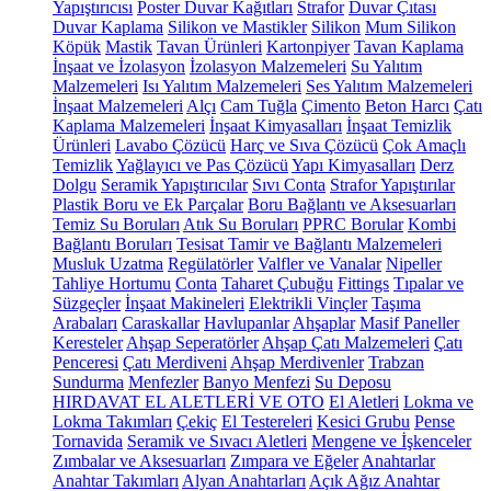
Yapıştırıcısı
Poster Duvar Kağıtları
Strafor
Duvar Çıtası
Duvar Kaplama
Silikon ve Mastikler
Silikon
Mum Silikon
Köpük
Mastik
Tavan Ürünleri
Kartonpiyer
Tavan Kaplama
İnşaat ve İzolasyon
İzolasyon Malzemeleri
Su Yalıtım
Malzemeleri
Isı Yalıtım Malzemeleri
Ses Yalıtım Malzemeleri
İnşaat Malzemeleri
Alçı
Cam Tuğla
Çimento
Beton Harcı
Çatı
Kaplama Malzemeleri
İnşaat Kimyasalları
İnşaat Temizlik
Ürünleri
Lavabo Çözücü
Harç ve Sıva Çözücü
Çok Amaçlı
Temizlik
Yağlayıcı ve Pas Çözücü
Yapı Kimyasalları
Derz
Dolgu
Seramik Yapıştırıcılar
Sıvı Conta
Strafor Yapıştırılar
Plastik Boru ve Ek Parçalar
Boru Bağlantı ve Aksesuarları
Temiz Su Boruları
Atık Su Boruları
PPRC Borular
Kombi
Bağlantı Boruları
Tesisat Tamir ve Bağlantı Malzemeleri
Musluk Uzatma
Regülatörler
Valfler ve Vanalar
Nipeller
Tahliye Hortumu
Conta
Taharet Çubuğu
Fittings
Tıpalar ve
Süzgeçler
İnşaat Makineleri
Elektrikli Vinçler
Taşıma
Arabaları
Caraskallar
Havlupanlar
Ahşaplar
Masif Paneller
Keresteler
Ahşap Seperatörler
Ahşap Çatı Malzemeleri
Çatı
Penceresi
Çatı Merdiveni
Ahşap Merdivenler
Trabzan
Sundurma
Menfezler
Banyo Menfezi
Su Deposu
HIRDAVAT EL ALETLERİ VE OTO
El Aletleri
Lokma ve
Lokma Takımları
Çekiç
El Testereleri
Kesici Grubu
Pense
Tornavida
Seramik ve Sıvacı Aletleri
Mengene ve İşkenceler
Zımbalar ve Aksesuarları
Zımpara ve Eğeler
Anahtarlar
Anahtar Takımları
Alyan Anahtarları
Açık Ağız Anahtar