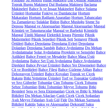
Pompası
Su Motoru
Hasat Makinesi
Dal Öğütme Makinesi
Toprak Burgu Makinesi
Dal Budama Makinesi
İlaçlama
Makineleri
Bahçe İş ve İnşaat Makineleri
Bahçe Sulama
Ürünleri
Hortumlar
Fıskiye ve Damlatıcılar
Hortum
Makaraları
Hortum Bağlantı Aparatları
Hortum Tabancaları
Su Zamanlayıcı
Sulaklar
Bidon
Bahçe Musluğu
Şişme Su
Deposu
Mangal ve Aksesuarları
Mangal Aksesuarları
Mangal
Kömürü ve Tutuşturucular
Mangal ve Barbekü
Kömürlü
Mangal
Tüplü Mangal
Elektrikli Izgara
Pürmüz
Piknik
Malzemeleri
Piknik Sepetleri
Piknik Seti
Semaver
Piknik
Örtüleri
Bahçe Depolama
Depolama Evleri
Depolama
Dolapları
Depolama Sandığı
Bahçe Aydınlatma
Dış Mekan
Aydınlatmalar
Solar Aydınlatma
Projektör ve Sensörler
Bahçe
Aplikleri
Bahçe Feneri ve Meşaleler
Bahçe Masa Üstü
Aydınlatma
Bahçe Set Üstü Aydınlatma
Bahçe Aydınlatma
Direkleri
Bahçe Peyzaj Ürünleri
Bahçe Yer Döşemeleri
Bahçe
Çit ve Bordürleri
Bahçe Filesi
Bahçe Gizleme Ağları
Bahçe
Dekorasyon Ürünleri
Bahçe Kovaları
Toprak ve Çiçek
Bakımı
Bitki Yetiştirme Ürünleri
Torf ve Topraklar
Gübreler
ve Sıvı Gübreler
Tohumlar
Çim Tohumu
Çiçek Tohumu
Sebze Tohumları
Bitki Tohumları
Meyve Tohumu
Bitki
Besinleri
Sera ve Sera Ekipmanları
Çiçek ve Bitki
İç Mekan
Bitkileri
Dış Mekan Ağaçları
Canlı Çiçek
Çiçek Soğanları
Aşılı Meyve Fidanları
Aşılı Gül
Fide
Dış Mekan Sarmaşık
Bitkileri
Kaktüs
Saksı ve Aksesuarları
Dekoratif Saksı