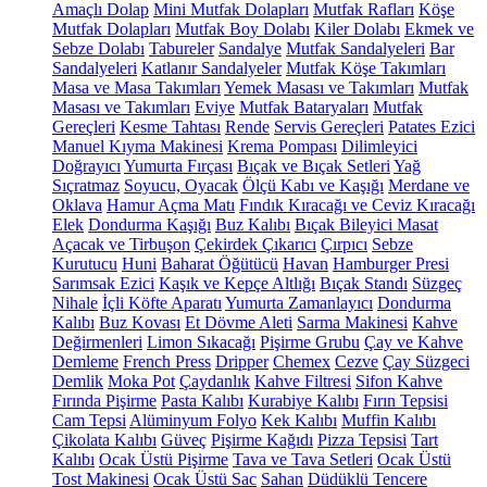
Amaçlı Dolap
Mini Mutfak Dolapları
Mutfak Rafları
Köşe
Mutfak Dolapları
Mutfak Boy Dolabı
Kiler Dolabı
Ekmek ve
Sebze Dolabı
Tabureler
Sandalye
Mutfak Sandalyeleri
Bar
Sandalyeleri
Katlanır Sandalyeler
Mutfak Köşe Takımları
Masa ve Masa Takımları
Yemek Masası ve Takımları
Mutfak
Masası ve Takımları
Eviye
Mutfak Bataryaları
Mutfak
Gereçleri
Kesme Tahtası
Rende
Servis Gereçleri
Patates Ezici
Manuel Kıyma Makinesi
Krema Pompası
Dilimleyici
Doğrayıcı
Yumurta Fırçası
Bıçak ve Bıçak Setleri
Yağ
Sıçratmaz
Soyucu, Oyacak
Ölçü Kabı ve Kaşığı
Merdane ve
Oklava
Hamur Açma Matı
Fındık Kıracağı ve Ceviz Kıracağı
Elek
Dondurma Kaşığı
Buz Kalıbı
Bıçak Bileyici Masat
Açacak ve Tirbuşon
Çekirdek Çıkarıcı
Çırpıcı
Sebze
Kurutucu
Huni
Baharat Öğütücü
Havan
Hamburger Presi
Sarımsak Ezici
Kaşık ve Kepçe Altlığı
Bıçak Standı
Süzgeç
Nihale
İçli Köfte Aparatı
Yumurta Zamanlayıcı
Dondurma
Kalıbı
Buz Kovası
Et Dövme Aleti
Sarma Makinesi
Kahve
Değirmenleri
Limon Sıkacağı
Pişirme Grubu
Çay ve Kahve
Demleme
French Press
Dripper
Chemex
Cezve
Çay Süzgeci
Demlik
Moka Pot
Çaydanlık
Kahve Filtresi
Sifon Kahve
Fırında Pişirme
Pasta Kalıbı
Kurabiye Kalıbı
Fırın Tepsisi
Cam Tepsi
Alüminyum Folyo
Kek Kalıbı
Muffin Kalıbı
Çikolata Kalıbı
Güveç
Pişirme Kağıdı
Pizza Tepsisi
Tart
Kalıbı
Ocak Üstü Pişirme
Tava ve Tava Setleri
Ocak Üstü
Tost Makinesi
Ocak Üstü Sac
Sahan
Düdüklü Tencere