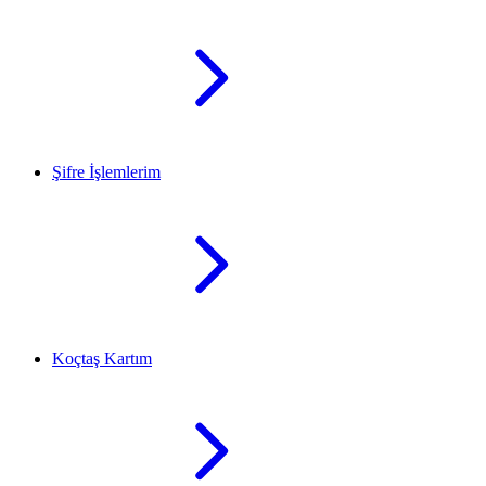
Şifre İşlemlerim
Koçtaş Kartım