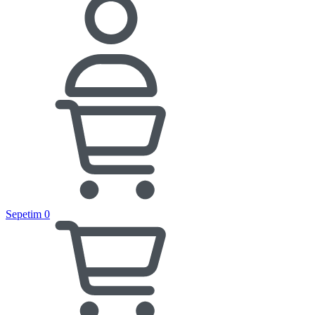
Sepetim
0