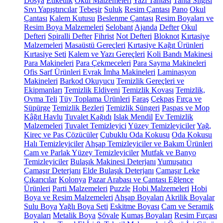
Dosya
Etiketlik
Okul Malzemeleri
Yazı Tahtası
Tahta Silgisi
Sıvı Yapıştırıcılar
Tebeşir
Suluk
Resim Çantası
Pano
Okul
Çantası
Kalem Kutusu
Beslenme Çantası
Resim Boyaları ve
Resim Boya Malzemeleri
Selobant
Ajanda
Defter
Okul
Defteri
Spiralli Defter
Fihrist
Not Defteri
Bloknot
Kırtasiye
Malzemeleri
Masaüstü Gereçleri
Kırtasiye Kağıt Ürünleri
Kırtasiye Seti
Kalem ve Yazı Gereçleri
Koli Bandı Makinesi
Para Makineleri
Para Çekmeceleri
Para Sayma Makineleri
Ofis Sarf Ürünleri
Evrak İmha Makineleri
Laminasyon
Makineleri
Barkod Okuyucu
Temizlik Gereçleri ve
Ekipmanları
Temizlik Eldiveni
Temizlik Kovası
Temizlik,
Ovma Teli
Tüy Toplama Ürünleri
Faraş
Çekpas
Fırça ve
Süpürge
Temizlik Bezleri
Temizlik Süngeri
Paspas ve Mop
Kâğıt Havlu
Tuvalet Kağıdı
Islak Mendil
Ev Temizlik
Malzemeleri
Tuvalet Temizleyici
Yüzey Temizleyiciler
Yağ,
Kireç ve Pas Çözücüler
Çubuklu Oda Kokusu
Oda Kokusu
Halı Temizleyiciler
Ahşap Temizleyiciler ve Bakım Ürünleri
Cam ve Parlak Yüzey Temizleyiciler
Mutfak ve Banyo
Temizleyiciler
Bulaşık Makinesi Deterjanı
Yumuşatıcı
Çamaşır Deterjanı
Elde Bulaşık Deterjanı
Çamaşır Leke
Çıkarıcılar
Kolonya
Pazar Arabası ve Çantası
Eğlence
Ürünleri
Parti Malzemeleri
Puzzle
Hobi Malzemeleri
Hobi
Boya ve Resim Malzemeleri
Ahşap Boyaları
Akrilik Boyalar
Sulu Boya
Yağlı Boya Seti
Eskitme Boyası
Cam ve Seramik
Boyaları
Metalik Boya
Şövale
Kumaş Boyaları
Resim Fırçası