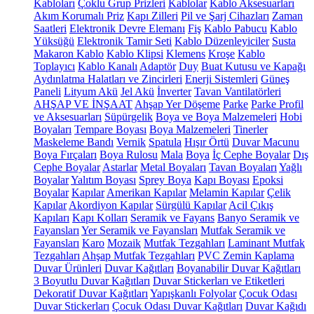
Kabloları
Çoklu Grup Prizleri
Kablolar
Kablo Aksesuarları
Akım Korumalı Priz
Kapı Zilleri
Pil ve Şarj Cihazları
Zaman
Saatleri
Elektronik Devre Elemanı
Fiş
Kablo Pabucu
Kablo
Yüksüğü
Elektronik Tamir Seti
Kablo Düzenleyiciler
Susta
Makaron Kablo
Kablo Klipsi
Klemens
Kroşe
Kablo
Toplayıcı
Kablo Kanalı
Adaptör
Duy
Buat Kutusu ve Kapağı
Aydınlatma Halatları ve Zincirleri
Enerji Sistemleri
Güneş
Paneli
Lityum Akü
Jel Akü
İnverter
Tavan Vantilatörleri
AHŞAP VE İNŞAAT
Ahşap Yer Döşeme
Parke
Parke Profil
ve Aksesuarları
Süpürgelik
Boya ve Boya Malzemeleri
Hobi
Boyaları
Tempare Boyası
Boya Malzemeleri
Tinerler
Maskeleme Bandı
Vernik
Spatula
Hışır Örtü
Duvar Macunu
Boya Fırçaları
Boya Rulosu
Mala
Boya
İç Cephe Boyalar
Dış
Cephe Boyalar
Astarlar
Metal Boyaları
Tavan Boyaları
Yağlı
Boyalar
Yalıtım Boyası
Sprey Boya
Kapı Boyası
Epoksi
Boyalar
Kapılar
Amerikan Kapılar
Melamin Kapılar
Çelik
Kapılar
Akordiyon Kapılar
Sürgülü Kapılar
Acil Çıkış
Kapıları
Kapı Kolları
Seramik ve Fayans
Banyo Seramik ve
Fayansları
Yer Seramik ve Fayansları
Mutfak Seramik ve
Fayansları
Karo
Mozaik
Mutfak Tezgahları
Laminant Mutfak
Tezgahları
Ahşap Mutfak Tezgahları
PVC Zemin Kaplama
Duvar Ürünleri
Duvar Kağıtları
Boyanabilir Duvar Kağıtları
3 Boyutlu Duvar Kağıtları
Duvar Stickerları ve Etiketleri
Dekoratif Duvar Kağıtları
Yapışkanlı Folyolar
Çocuk Odası
Duvar Stickerları
Çocuk Odası Duvar Kağıtları
Duvar Kağıdı