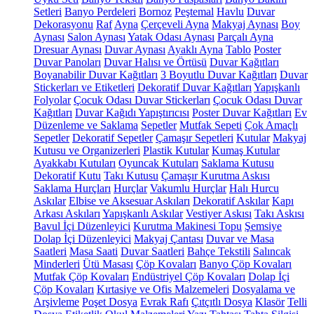
Setleri
Banyo Perdeleri
Bornoz
Peştemal
Havlu
Duvar
Dekorasyonu
Raf
Ayna
Çerçeveli Ayna
Makyaj Aynası
Boy
Aynası
Salon Aynası
Yatak Odası Aynası
Parçalı Ayna
Dresuar Aynası
Duvar Aynası
Ayaklı Ayna
Tablo
Poster
Duvar Panoları
Duvar Halısı ve Örtüsü
Duvar Kağıtları
Boyanabilir Duvar Kağıtları
3 Boyutlu Duvar Kağıtları
Duvar
Stickerları ve Etiketleri
Dekoratif Duvar Kağıtları
Yapışkanlı
Folyolar
Çocuk Odası Duvar Stickerları
Çocuk Odası Duvar
Kağıtları
Duvar Kağıdı Yapıştırıcısı
Poster Duvar Kağıtları
Ev
Düzenleme ve Saklama
Sepetler
Mutfak Sepeti
Çok Amaçlı
Sepetler
Dekoratif Sepetler
Çamaşır Sepetleri
Kutular
Makyaj
Kutusu ve Organizerleri
Plastik Kutular
Kumaş Kutular
Ayakkabı Kutuları
Oyuncak Kutuları
Saklama Kutusu
Dekoratif Kutu
Takı Kutusu
Çamaşır Kurutma Askısı
Saklama Hurçları
Hurçlar
Vakumlu Hurçlar
Halı Hurcu
Askılar
Elbise ve Aksesuar Askıları
Dekoratif Askılar
Kapı
Arkası Askıları
Yapışkanlı Askılar
Vestiyer Askısı
Takı Askısı
Bavul İçi Düzenleyici
Kurutma Makinesi Topu
Şemsiye
Dolap İçi Düzenleyici
Makyaj Çantası
Duvar ve Masa
Saatleri
Masa Saati
Duvar Saatleri
Bahçe Tekstili
Salıncak
Minderleri
Ütü Masası
Çöp Kovaları
Banyo Çöp Kovaları
Mutfak Çöp Kovaları
Endüstriyel Çöp Kovaları
Dolap İçi
Çöp Kovaları
Kırtasiye ve Ofis Malzemeleri
Dosyalama ve
Arşivleme
Poşet Dosya
Evrak Rafı
Çıtçıtlı Dosya
Klasör
Telli