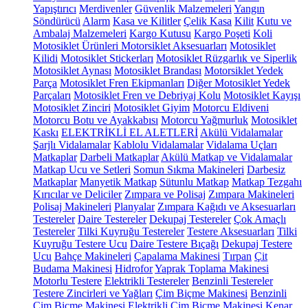
Yapıştırıcı
Merdivenler
Güvenlik Malzemeleri
Yangın
Söndürücü
Alarm
Kasa ve Kilitler
Çelik Kasa
Kilit
Kutu ve
Ambalaj Malzemeleri
Kargo Kutusu
Kargo Poşeti
Koli
Motosiklet Ürünleri
Motorsiklet Aksesuarları
Motosiklet
Kilidi
Motosiklet Stickerları
Motosiklet Rüzgarlık ve Siperlik
Motosiklet Aynası
Motosiklet Brandası
Motorsiklet Yedek
Parça
Motosiklet Fren Ekipmanları
Diğer Motosiklet Yedek
Parçaları
Motosiklet Fren ve Debriyaj Kolu
Motosiklet Kayışı
Motosiklet Zinciri
Motosiklet Giyim
Motorcu Eldiveni
Motorcu Botu ve Ayakkabısı
Motorcu Yağmurluk
Motosiklet
Kaskı
ELEKTRİKLİ EL ALETLERİ
Akülü Vidalamalar
Şarjlı Vidalamalar
Kablolu Vidalamalar
Vidalama Uçları
Matkaplar
Darbeli Matkaplar
Akülü Matkap ve Vidalamalar
Matkap Ucu ve Setleri
Somun Sıkma Makineleri
Darbesiz
Matkaplar
Manyetik Matkap
Sütunlu Matkap
Matkap Tezgahı
Kırıcılar ve Deliciler
Zımpara ve Polisaj
Zımpara Makineleri
Polisaj Makineleri
Planyalar
Zımpara Kağıdı ve Aksesuarları
Testereler
Daire Testereler
Dekupaj Testereler
Çok Amaçlı
Testereler
Tilki Kuyruğu Testereler
Testere Aksesuarları
Tilki
Kuyruğu Testere Ucu
Daire Testere Bıçağı
Dekupaj Testere
Ucu
Bahçe Makineleri
Çapalama Makinesi
Tırpan
Çit
Budama Makinesi
Hidrofor
Yaprak Toplama Makinesi
Motorlu Testere
Elektrikli Testereler
Benzinli Testereler
Testere Zincirleri ve Yağları
Çim Biçme Makinesi
Benzinli
Çim Biçme Makinesi
Elektrikli Çim Biçme Makinesi
Kenar