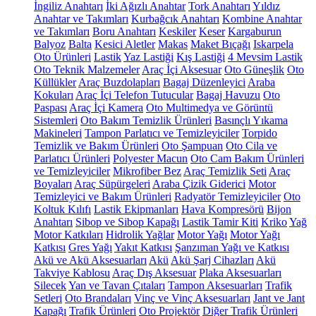
İngiliz Anahtarı
İki Ağızlı Anahtar
Tork Anahtarı
Yıldız
Anahtar ve Takımları
Kurbağcık Anahtarı
Kombine Anahtar
ve Takımları
Boru Anahtarı
Keskiler
Keser
Kargaburun
Balyoz
Balta
Kesici Aletler
Makas
Maket Bıçağı
Iskarpela
Oto Ürünleri
Lastik
Yaz Lastiği
Kış Lastiği
4 Mevsim Lastik
Oto Teknik Malzemeler
Araç İçi Aksesuar
Oto Güneşlik
Oto
Küllükler
Araç Buzdolapları
Bagaj Düzenleyici
Araba
Kokuları
Araç İçi Telefon Tutucular
Bagaj Havuzu
Oto
Paspası
Araç İçi Kamera
Oto Multimedya ve Görüntü
Sistemleri
Oto Bakım Temizlik Ürünleri
Basınçlı Yıkama
Makineleri
Tampon Parlatıcı ve Temizleyiciler
Torpido
Temizlik ve Bakım Ürünleri
Oto Şampuan
Oto Cila ve
Parlatıcı Ürünleri
Polyester Macun
Oto Cam Bakım Ürünleri
ve Temizleyiciler
Mikrofiber Bez
Araç Temizlik Seti
Araç
Boyaları
Araç Süpürgeleri
Araba Çizik Giderici
Motor
Temizleyici ve Bakım Ürünleri
Radyatör Temizleyiciler
Oto
Koltuk Kılıfı
Lastik Ekipmanları
Hava Kompresörü
Bijon
Anahtarı
Sibop ve Sibop Kapağı
Lastik Tamir Kiti
Kriko
Yağ
Motor Katkıları
Hidrolik Yağlar
Motor Yağı
Motor Yağı
Katkısı
Gres Yağı
Yakıt Katkısı
Şanzıman Yağı ve Katkısı
Akü ve Akü Aksesuarları
Akü
Akü Şarj Cihazları
Akü
Takviye Kablosu
Araç Dış Aksesuar
Plaka Aksesuarları
Silecek
Yan ve Tavan Çıtaları
Tampon Aksesuarları
Trafik
Setleri
Oto Brandaları
Vinç ve Vinç Aksesuarları
Jant ve Jant
Kapağı
Trafik Ürünleri
Oto Projektör
Diğer Trafik Ürünleri