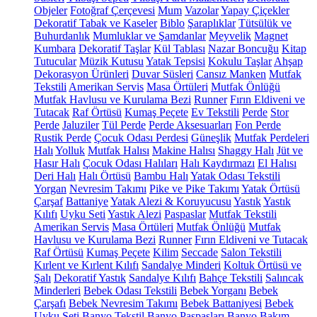
Objeler
Fotoğraf Çerçevesi
Mum
Vazolar
Yapay Çiçekler
Dekoratif Tabak ve Kaseler
Biblo
Şaraplıklar
Tütsülük ve
Buhurdanlık
Mumluklar ve Şamdanlar
Meyvelik
Magnet
Kumbara
Dekoratif Taşlar
Kül Tablası
Nazar Boncuğu
Kitap
Tutucular
Müzik Kutusu
Yatak Tepsisi
Kokulu Taşlar
Ahşap
Dekorasyon Ürünleri
Duvar Süsleri
Cansız Manken
Mutfak
Tekstili
Amerikan Servis
Masa Örtüleri
Mutfak Önlüğü
Mutfak Havlusu ve Kurulama Bezi
Runner
Fırın Eldiveni ve
Tutacak
Raf Örtüsü
Kumaş Peçete
Ev Tekstili
Perde
Stor
Perde
Jaluziler
Tül Perde
Perde Aksesuarları
Fon Perde
Rustik Perde
Çocuk Odası Perdesi
Güneşlik
Mutfak Perdeleri
Halı
Yolluk
Mutfak Halısı
Makine Halısı
Shaggy Halı
Jüt ve
Hasır Halı
Çocuk Odası Halıları
Halı Kaydırmazı
El Halısı
Deri Halı
Halı Örtüsü
Bambu Halı
Yatak Odası Tekstili
Yorgan
Nevresim Takımı
Pike ve Pike Takımı
Yatak Örtüsü
Çarşaf
Battaniye
Yatak Alezi & Koruyucusu
Yastık
Yastık
Kılıfı
Uyku Seti
Yastık Alezi
Paspaslar
Mutfak Tekstili
Amerikan Servis
Masa Örtüleri
Mutfak Önlüğü
Mutfak
Havlusu ve Kurulama Bezi
Runner
Fırın Eldiveni ve Tutacak
Raf Örtüsü
Kumaş Peçete
Kilim
Seccade
Salon Tekstili
Kırlent ve Kırlent Kılıfı
Sandalye Minderi
Koltuk Örtüsü ve
Şalı
Dekoratif Yastık
Sandalye Kılıfı
Bahçe Tekstili
Salıncak
Minderleri
Bebek Odası Tekstili
Bebek Yorganı
Bebek
Çarşafı
Bebek Nevresim Takımı
Bebek Battaniyesi
Bebek
Uyku Seti
Banyo Tekstil
Banyo Paspasları
Banyo Bakım