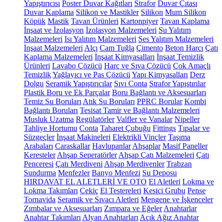
Yapıştırıcısı
Poster Duvar Kağıtları
Strafor
Duvar Çıtası
Duvar Kaplama
Silikon ve Mastikler
Silikon
Mum Silikon
Köpük
Mastik
Tavan Ürünleri
Kartonpiyer
Tavan Kaplama
İnşaat ve İzolasyon
İzolasyon Malzemeleri
Su Yalıtım
Malzemeleri
Isı Yalıtım Malzemeleri
Ses Yalıtım Malzemeleri
İnşaat Malzemeleri
Alçı
Cam Tuğla
Çimento
Beton Harcı
Çatı
Kaplama Malzemeleri
İnşaat Kimyasalları
İnşaat Temizlik
Ürünleri
Lavabo Çözücü
Harç ve Sıva Çözücü
Çok Amaçlı
Temizlik
Yağlayıcı ve Pas Çözücü
Yapı Kimyasalları
Derz
Dolgu
Seramik Yapıştırıcılar
Sıvı Conta
Strafor Yapıştırılar
Plastik Boru ve Ek Parçalar
Boru Bağlantı ve Aksesuarları
Temiz Su Boruları
Atık Su Boruları
PPRC Borular
Kombi
Bağlantı Boruları
Tesisat Tamir ve Bağlantı Malzemeleri
Musluk Uzatma
Regülatörler
Valfler ve Vanalar
Nipeller
Tahliye Hortumu
Conta
Taharet Çubuğu
Fittings
Tıpalar ve
Süzgeçler
İnşaat Makineleri
Elektrikli Vinçler
Taşıma
Arabaları
Caraskallar
Havlupanlar
Ahşaplar
Masif Paneller
Keresteler
Ahşap Seperatörler
Ahşap Çatı Malzemeleri
Çatı
Penceresi
Çatı Merdiveni
Ahşap Merdivenler
Trabzan
Sundurma
Menfezler
Banyo Menfezi
Su Deposu
HIRDAVAT EL ALETLERİ VE OTO
El Aletleri
Lokma ve
Lokma Takımları
Çekiç
El Testereleri
Kesici Grubu
Pense
Tornavida
Seramik ve Sıvacı Aletleri
Mengene ve İşkenceler
Zımbalar ve Aksesuarları
Zımpara ve Eğeler
Anahtarlar
Anahtar Takımları
Alyan Anahtarları
Açık Ağız Anahtar