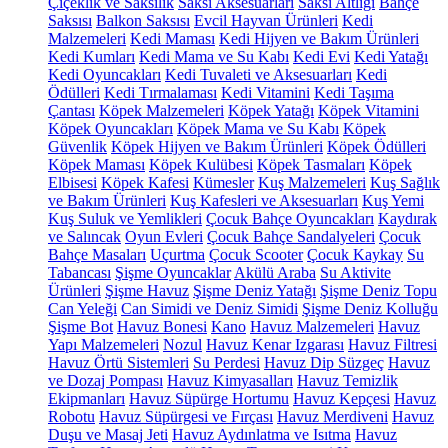
Çiçeklik ve Saksılık
Saksı Aksesuarları
Saksı Altlığı
Bahçe
Saksısı
Balkon Saksısı
Evcil Hayvan Ürünleri
Kedi
Malzemeleri
Kedi Maması
Kedi Hijyen ve Bakım Ürünleri
Kedi Kumları
Kedi Mama ve Su Kabı
Kedi Evi
Kedi Yatağı
Kedi Oyuncakları
Kedi Tuvaleti ve Aksesuarları
Kedi
Ödülleri
Kedi Tırmalaması
Kedi Vitamini
Kedi Taşıma
Çantası
Köpek Malzemeleri
Köpek Yatağı
Köpek Vitamini
Köpek Oyuncakları
Köpek Mama ve Su Kabı
Köpek
Güvenlik
Köpek Hijyen ve Bakım Ürünleri
Köpek Ödülleri
Köpek Maması
Köpek Kulübesi
Köpek Tasmaları
Köpek
Elbisesi
Köpek Kafesi
Kümesler
Kuş Malzemeleri
Kuş Sağlık
ve Bakım Ürünleri
Kuş Kafesleri ve Aksesuarları
Kuş Yemi
Kuş Suluk ve Yemlikleri
Çocuk Bahçe Oyuncakları
Kaydırak
ve Salıncak
Oyun Evleri
Çocuk Bahçe Sandalyeleri
Çocuk
Bahçe Masaları
Uçurtma
Çocuk Scooter
Çocuk Kaykay
Su
Tabancası
Şişme Oyuncaklar
Akülü Araba
Su Aktivite
Ürünleri
Şişme Havuz
Şişme Deniz Yatağı
Şişme Deniz Topu
Can Yeleği
Can Simidi ve Deniz Simidi
Şişme Deniz Kolluğu
Şişme Bot
Havuz Bonesi
Kano
Havuz Malzemeleri
Havuz
Yapı Malzemeleri
Nozul
Havuz Kenar Izgarası
Havuz Filtresi
Havuz Örtü Sistemleri
Su Perdesi
Havuz Dip Süzgeç
Havuz
ve Dozaj Pompası
Havuz Kimyasalları
Havuz Temizlik
Ekipmanları
Havuz Süpürge Hortumu
Havuz Kepçesi
Havuz
Robotu
Havuz Süpürgesi ve Fırçası
Havuz Merdiveni
Havuz
Duşu ve Masaj Jeti
Havuz Aydınlatma ve Isıtma
Havuz