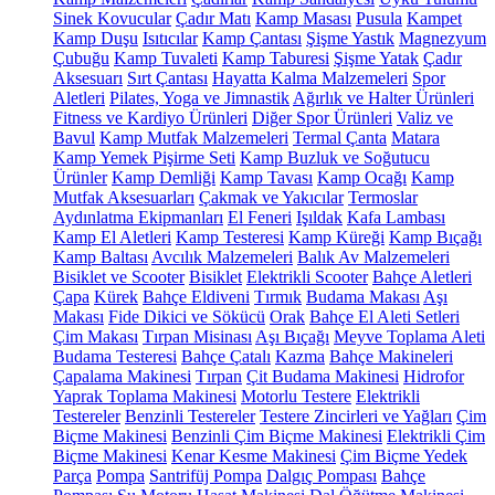
Sinek Kovucular
Çadır Matı
Kamp Masası
Pusula
Kampet
Kamp Duşu
Isıtıcılar
Kamp Çantası
Şişme Yastık
Magnezyum
Çubuğu
Kamp Tuvaleti
Kamp Taburesi
Şişme Yatak
Çadır
Aksesuarı
Sırt Çantası
Hayatta Kalma Malzemeleri
Spor
Aletleri
Pilates, Yoga ve Jimnastik
Ağırlık ve Halter Ürünleri
Fitness ve Kardiyo Ürünleri
Diğer Spor Ürünleri
Valiz ve
Bavul
Kamp Mutfak Malzemeleri
Termal Çanta
Matara
Kamp Yemek Pişirme Seti
Kamp Buzluk ve Soğutucu
Ürünler
Kamp Demliği
Kamp Tavası
Kamp Ocağı
Kamp
Mutfak Aksesuarları
Çakmak ve Yakıcılar
Termoslar
Aydınlatma Ekipmanları
El Feneri
Işıldak
Kafa Lambası
Kamp El Aletleri
Kamp Testeresi
Kamp Küreği
Kamp Bıçağı
Kamp Baltası
Avcılık Malzemeleri
Balık Av Malzemeleri
Bisiklet ve Scooter
Bisiklet
Elektrikli Scooter
Bahçe Aletleri
Çapa
Kürek
Bahçe Eldiveni
Tırmık
Budama Makası
Aşı
Makası
Fide Dikici ve Sökücü
Orak
Bahçe El Aleti Setleri
Çim Makası
Tırpan Misinası
Aşı Bıçağı
Meyve Toplama Aleti
Budama Testeresi
Bahçe Çatalı
Kazma
Bahçe Makineleri
Çapalama Makinesi
Tırpan
Çit Budama Makinesi
Hidrofor
Yaprak Toplama Makinesi
Motorlu Testere
Elektrikli
Testereler
Benzinli Testereler
Testere Zincirleri ve Yağları
Çim
Biçme Makinesi
Benzinli Çim Biçme Makinesi
Elektrikli Çim
Biçme Makinesi
Kenar Kesme Makinesi
Çim Biçme Yedek
Parça
Pompa
Santrifüj Pompa
Dalgıç Pompası
Bahçe