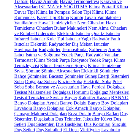
Trafosu
Havuz Ampulü
Havuz Termometresi
Karavan ve
Aksesuarları
ISITMA VE SOĞUTMA
Klima
Portatif Klima
Duvar Tipi Klima
Isı Pompası
Salon Tipi Klima
Klima
Kumandası
Kaset Tipi Klima
Kombi
Tavan Vantilatörleri
Vantilatörler
Hava Temizleyiciler
Nem Cihazları
Hava
Temizleme Cihazları
Buhar Makineleri
Nem Alma Cihazları
ve Rutubet Gidericiler
Elektrikli Isıtıcılar
Quartz Isıtıcılar
Infrared Isıtıcılar
Kule Tipi Isıtıcılar
Yağlı Radyatör
Fanlı
Isıtıcılar
Elektrikli Radyatörler
Dış Mekan Isıtıcılar
Havlupanlar
Radyatörler
Termosifonlar
Şofbenler
Ani Su
Isıtıcı
Isıtma ve Soğutma Yedek Parça
Radyatör Vanaları
Termostat
Klima Yedek Parça
Radyatör Yedek Parça
Klima
Temizleyicisi
Klima Temizleme Spreyi
Klima Temizleme
Sıvısı
Şömine
Şömine Aksesuarları
Elektrikli Şömineler
Bahçe Şömineleri
Bacasız Şömineler
Güneş Enerji Sistemleri
Soba
Doğalgaz Sobası
Kuzine Soba
Elektrikli Soba
Pelet
Soba
Soba Borusu ve Aksesuarları
Hava Perdesi
Doğalgaz
Tesisat Malzemeleri
Doğalgaz Hortumu
Doğalgaz Menfezleri
Tesisat Temizleme Sıvıları
Boyler
Kalorifer Kazanı
BANYO
Banyo Dolapları
Aynalı Banyo Dolabı
Banyo Boy Dolapları
Lavabolu Banyo Dolapları
Çok Amaçlı Banyo Dolapları
Çamaşır Makinesi Dolapları
Ecza Dolabı
Banyo Rafları
Duş
Sistemleri
Duşakabin
Duş Tekneleri
Jakuziler
Küvet
Duş
Setleri
Duş Sistemleri
Duş Başlıkları
Duş Kolonları
Sürgülü
Duş Setleri
Duş Spiralleri
El Duşu
Vitrifiyeler
Lavabolar