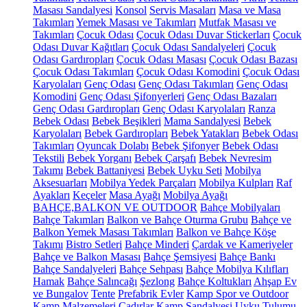
Masası Sandalyesi
Konsol
Servis Masaları
Masa ve Masa
Takımları
Yemek Masası ve Takımları
Mutfak Masası ve
Takımları
Çocuk Odası
Çocuk Odası Duvar Stickerları
Çocuk
Odası Duvar Kağıtları
Çocuk Odası Sandalyeleri
Çocuk
Odası Gardıropları
Çocuk Odası Masası
Çocuk Odası Bazası
Çocuk Odası Takımları
Çocuk Odası Komodini
Çocuk Odası
Karyolaları
Genç Odası
Genç Odası Takımları
Genç Odası
Komodini
Genç Odası Şifonyerleri
Genç Odası Bazaları
Genç Odası Gardıropları
Genç Odası Karyolaları
Ranza
Bebek Odası
Bebek Beşikleri
Mama Sandalyesi
Bebek
Karyolaları
Bebek Gardıropları
Bebek Yatakları
Bebek Odası
Takımları
Oyuncak Dolabı
Bebek Şifonyer
Bebek Odası
Tekstili
Bebek Yorganı
Bebek Çarşafı
Bebek Nevresim
Takımı
Bebek Battaniyesi
Bebek Uyku Seti
Mobilya
Aksesuarları
Mobilya Yedek Parçaları
Mobilya Kulpları
Raf
Ayakları
Keçeler
Masa Ayağı
Mobilya Ayağı
BAHÇE,BALKON VE OUTDOOR
Bahçe Mobilyaları
Bahçe Takımları
Balkon ve Bahçe Oturma Grubu
Bahçe ve
Balkon Yemek Masası Takımları
Balkon ve Bahçe Köşe
Takımı
Bistro Setleri
Bahçe Minderi
Çardak ve Kameriyeler
Bahçe ve Balkon Masası
Bahçe Şemsiyesi
Bahçe Bankı
Bahçe Sandalyeleri
Bahçe Sehpası
Bahçe Mobilya Kılıfları
Hamak
Bahçe Salıncağı
Şezlong
Bahçe Koltukları
Ahşap Ev
ve Bungalov
Tente
Prefabrik Evler
Kamp Spor ve Outdoor
Kamp Malzemeleri
Çadırlar
Kamp Sandalyesi
Uyku Tulumu