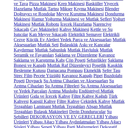
ve Tava
Pizza Makinesi
Krep Makinesi
Basküller
Yiyecek
Hazırlama
Mutfak Tartısı
Mikser
Kıyma Makinesi
Blender
Doğrayıcı ve Rondolar
Meyve Kurutma Makinesi
Dondurma
Makinesi
Hamur Yoğurma Makinesi ve Mutfak Şefleri
Yoğurt
Makinesi
Mutfak Robotu
İçecek Hazırlama
Narenciye
Sıkacağı
Çay Makineleri
Kahve Makinesi
Kettle ve Su
Isıtıcılar
Katı Meyve Sıkacağı
Elektrikli Semaver
Elektrikli
Cezve
Küçük Ev Aletleri Yedek Parça ve Aksesuarları
Mutfak
Aksesuarları
Mutfak Seti
Bulaşıklık
Askı ve Kancalar
Kaydırmaz
Mutfak Sabunluk
Mutfak Havluluk
Mutfak
Seramik ve Fayansları
Saklama ve Düzenleme
Kavanoz
Saklama ve Karıştırma Kabı
Çöp Poşeti
Sebzelikler
Saklama
Bonesi ve Kapağı
Mutfak Raf Düzenleyici
Poşetlik
Kaşıklık
Beslenme Kutusu
Damacana Pompası
Ekmeklik
Sefer Tası
Streç Film
Peçete Yüzüğü
Kavanoz Kapağı
Pipet
Buzdolabı
Poşeti
Doypack
Su Arıtma Cihazları ve Aksesuarları
Su
Arıtma Cihazları
Su Arıtma Filtreleri
Su Arıtma Aksesuarları
ve Yedek Parçaları
Arıtma Musluğu
Endüstriyel Mutfak
Ürünleri
Gıda ve İçecek
Kahve
Filtre Kahve Kağıdı
Türk
Kahvesi
Kapsül Kahve
Filtre Kahve
Çekirdek Kahve
Mutfak
Tezgahları
Laminant Mutfak Tezgahları
Ahşap Mutfak
Tezgahları
Bulaşık Makineleri
Derin Dondurucular
Su
Sebilleri
DEKORASYON VE EV GEREÇLERİ
Yılbaşı
Ürünleri
Yılbaşı Ağacı
Yılbaşı Aydınlatmaları
Yılbaşı Ağacı
Süsleri
Yılbaşı Sepeti
Yılbaşı Parti Malzemeleri
Dekoratif