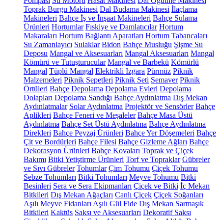
Pompası
Su Motoru
Hasat Makinesi
Dal Öğütme Makinesi
Toprak Burgu Makinesi
Dal Budama Makinesi
İlaçlama
Makineleri
Bahçe İş ve İnşaat Makineleri
Bahçe Sulama
Ürünleri
Hortumlar
Fıskiye ve Damlatıcılar
Hortum
Makaraları
Hortum Bağlantı Aparatları
Hortum Tabancaları
Su Zamanlayıcı
Sulaklar
Bidon
Bahçe Musluğu
Şişme Su
Deposu
Mangal ve Aksesuarları
Mangal Aksesuarları
Mangal
Kömürü ve Tutuşturucular
Mangal ve Barbekü
Kömürlü
Mangal
Tüplü Mangal
Elektrikli Izgara
Pürmüz
Piknik
Malzemeleri
Piknik Sepetleri
Piknik Seti
Semaver
Piknik
Örtüleri
Bahçe Depolama
Depolama Evleri
Depolama
Dolapları
Depolama Sandığı
Bahçe Aydınlatma
Dış Mekan
Aydınlatmalar
Solar Aydınlatma
Projektör ve Sensörler
Bahçe
Aplikleri
Bahçe Feneri ve Meşaleler
Bahçe Masa Üstü
Aydınlatma
Bahçe Set Üstü Aydınlatma
Bahçe Aydınlatma
Direkleri
Bahçe Peyzaj Ürünleri
Bahçe Yer Döşemeleri
Bahçe
Çit ve Bordürleri
Bahçe Filesi
Bahçe Gizleme Ağları
Bahçe
Dekorasyon Ürünleri
Bahçe Kovaları
Toprak ve Çiçek
Bakımı
Bitki Yetiştirme Ürünleri
Torf ve Topraklar
Gübreler
ve Sıvı Gübreler
Tohumlar
Çim Tohumu
Çiçek Tohumu
Sebze Tohumları
Bitki Tohumları
Meyve Tohumu
Bitki
Besinleri
Sera ve Sera Ekipmanları
Çiçek ve Bitki
İç Mekan
Bitkileri
Dış Mekan Ağaçları
Canlı Çiçek
Çiçek Soğanları
Aşılı Meyve Fidanları
Aşılı Gül
Fide
Dış Mekan Sarmaşık
Bitkileri
Kaktüs
Saksı ve Aksesuarları
Dekoratif Saksı