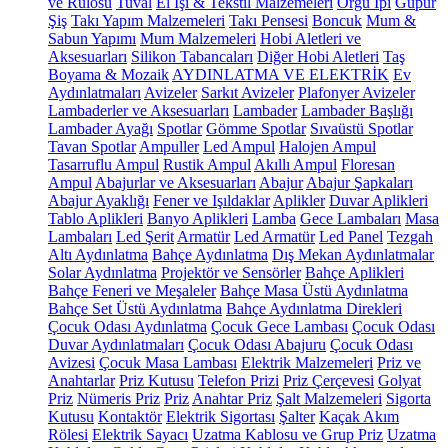
ve Rulosu
Tuval
El İşi & Tekstil Malzemeleri
Örgü İpi
Güpür
Şiş
Takı Yapım Malzemeleri
Takı Pensesi
Boncuk
Mum &
Sabun Yapımı
Mum Malzemeleri
Hobi Aletleri ve
Aksesuarları
Silikon Tabancaları
Diğer Hobi Aletleri
Taş
Boyama & Mozaik
AYDINLATMA VE ELEKTRİK
Ev
Aydınlatmaları
Avizeler
Sarkıt Avizeler
Plafonyer Avizeler
Lambaderler ve Aksesuarları
Lambader
Lambader Başlığı
Lambader Ayağı
Spotlar
Gömme Spotlar
Sıvaüstü Spotlar
Tavan Spotlar
Ampuller
Led Ampul
Halojen Ampul
Tasarruflu Ampul
Rustik Ampul
Akıllı Ampul
Floresan
Ampul
Abajurlar ve Aksesuarları
Abajur
Abajur Şapkaları
Abajur Ayaklığı
Fener ve Işıldaklar
Aplikler
Duvar Aplikleri
Tablo Aplikleri
Banyo Aplikleri
Lamba
Gece Lambaları
Masa
Lambaları
Led Şerit
Armatür
Led Armatür
Led Panel
Tezgah
Altı Aydınlatma
Bahçe Aydınlatma
Dış Mekan Aydınlatmalar
Solar Aydınlatma
Projektör ve Sensörler
Bahçe Aplikleri
Bahçe Feneri ve Meşaleler
Bahçe Masa Üstü Aydınlatma
Bahçe Set Üstü Aydınlatma
Bahçe Aydınlatma Direkleri
Çocuk Odası Aydınlatma
Çocuk Gece Lambası
Çocuk Odası
Duvar Aydınlatmaları
Çocuk Odası Abajuru
Çocuk Odası
Avizesi
Çocuk Masa Lambası
Elektrik Malzemeleri
Priz ve
Anahtarlar
Priz Kutusu
Telefon Prizi
Priz Çerçevesi
Golyat
Priz
Nümeris Priz
Priz
Anahtar Priz
Şalt Malzemeleri
Sigorta
Kutusu
Kontaktör
Elektrik Sigortası
Şalter
Kaçak Akım
Rölesi
Elektrik Sayacı
Uzatma Kablosu ve Grup Priz
Uzatma