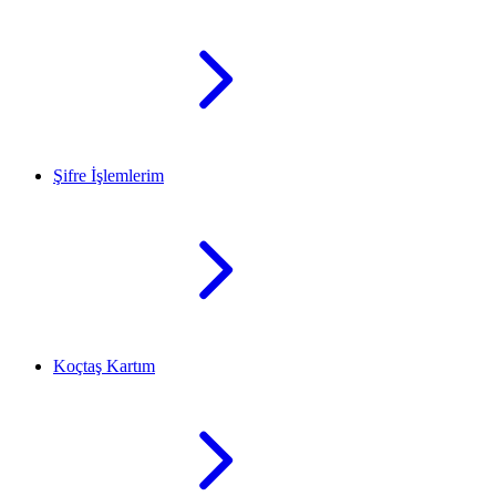
Şifre İşlemlerim
Koçtaş Kartım