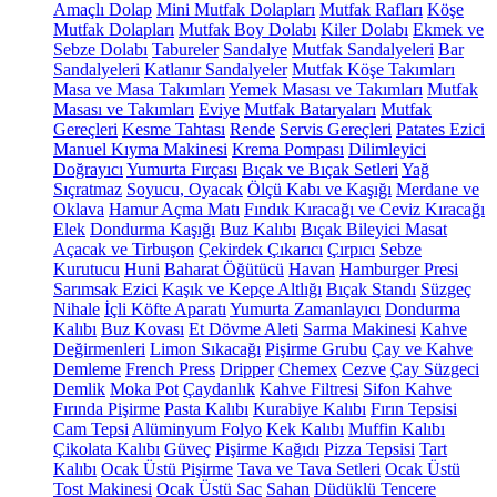
Amaçlı Dolap
Mini Mutfak Dolapları
Mutfak Rafları
Köşe
Mutfak Dolapları
Mutfak Boy Dolabı
Kiler Dolabı
Ekmek ve
Sebze Dolabı
Tabureler
Sandalye
Mutfak Sandalyeleri
Bar
Sandalyeleri
Katlanır Sandalyeler
Mutfak Köşe Takımları
Masa ve Masa Takımları
Yemek Masası ve Takımları
Mutfak
Masası ve Takımları
Eviye
Mutfak Bataryaları
Mutfak
Gereçleri
Kesme Tahtası
Rende
Servis Gereçleri
Patates Ezici
Manuel Kıyma Makinesi
Krema Pompası
Dilimleyici
Doğrayıcı
Yumurta Fırçası
Bıçak ve Bıçak Setleri
Yağ
Sıçratmaz
Soyucu, Oyacak
Ölçü Kabı ve Kaşığı
Merdane ve
Oklava
Hamur Açma Matı
Fındık Kıracağı ve Ceviz Kıracağı
Elek
Dondurma Kaşığı
Buz Kalıbı
Bıçak Bileyici Masat
Açacak ve Tirbuşon
Çekirdek Çıkarıcı
Çırpıcı
Sebze
Kurutucu
Huni
Baharat Öğütücü
Havan
Hamburger Presi
Sarımsak Ezici
Kaşık ve Kepçe Altlığı
Bıçak Standı
Süzgeç
Nihale
İçli Köfte Aparatı
Yumurta Zamanlayıcı
Dondurma
Kalıbı
Buz Kovası
Et Dövme Aleti
Sarma Makinesi
Kahve
Değirmenleri
Limon Sıkacağı
Pişirme Grubu
Çay ve Kahve
Demleme
French Press
Dripper
Chemex
Cezve
Çay Süzgeci
Demlik
Moka Pot
Çaydanlık
Kahve Filtresi
Sifon Kahve
Fırında Pişirme
Pasta Kalıbı
Kurabiye Kalıbı
Fırın Tepsisi
Cam Tepsi
Alüminyum Folyo
Kek Kalıbı
Muffin Kalıbı
Çikolata Kalıbı
Güveç
Pişirme Kağıdı
Pizza Tepsisi
Tart
Kalıbı
Ocak Üstü Pişirme
Tava ve Tava Setleri
Ocak Üstü
Tost Makinesi
Ocak Üstü Sac
Sahan
Düdüklü Tencere