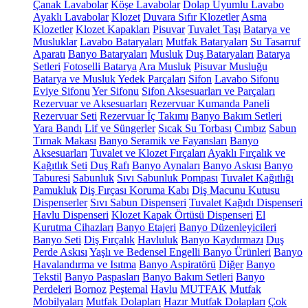
Çanak Lavabolar
Köşe Lavabolar
Dolap Uyumlu Lavabo
Ayaklı Lavabolar
Klozet
Duvara Sıfır Klozetler
Asma
Klozetler
Klozet Kapakları
Pisuvar
Tuvalet Taşı
Batarya ve
Musluklar
Lavabo Bataryaları
Mutfak Bataryaları
Su Tasarruf
Aparatı
Banyo Bataryaları
Musluk
Duş Bataryaları
Batarya
Setleri
Fotoselli Batarya
Ara Musluk
Pisuvar Musluğu
Batarya ve Musluk Yedek Parçaları
Sifon
Lavabo Sifonu
Eviye Sifonu
Yer Sifonu
Sifon Aksesuarları ve Parçaları
Rezervuar ve Aksesuarları
Rezervuar Kumanda Paneli
Rezervuar Seti
Rezervuar İç Takımı
Banyo Bakım Setleri
Yara Bandı
Lif ve Süngerler
Sıcak Su Torbası
Cımbız
Sabun
Tırnak Makası
Banyo Seramik ve Fayansları
Banyo
Aksesuarları
Tuvalet ve Klozet Fırçaları
Ayaklı Fırçalık ve
Kağıtlık Seti
Duş Rafı
Banyo Aynaları
Banyo Askısı
Banyo
Taburesi
Sabunluk
Sıvı Sabunluk Pompası
Tuvalet Kağıtlığı
Pamukluk
Diş Fırçası Koruma Kabı
Diş Macunu Kutusu
Dispenserler
Sıvı Sabun Dispenseri
Tuvalet Kağıdı Dispenseri
Havlu Dispenseri
Klozet Kapak Örtüsü Dispenseri
El
Kurutma Cihazları
Banyo Etajeri
Banyo Düzenleyicileri
Banyo Seti
Diş Fırçalık
Havluluk
Banyo Kaydırmazı
Duş
Perde Askısı
Yaşlı ve Bedensel Engelli Banyo Ürünleri
Banyo
Havalandırma ve Isıtma
Banyo Aspiratörü
Diğer
Banyo
Tekstil
Banyo Paspasları
Banyo Bakım Setleri
Banyo
Perdeleri
Bornoz
Peştemal
Havlu
MUTFAK
Mutfak
Mobilyaları
Mutfak Dolapları
Hazır Mutfak Dolapları
Çok