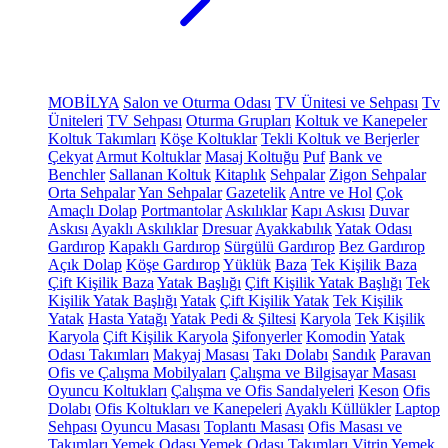
MOBİLYA
Salon ve Oturma Odası
TV Ünitesi ve Sehpası
Tv
Üniteleri
TV Sehpası
Oturma Grupları
Koltuk ve Kanepeler
Koltuk Takımları
Köşe Koltuklar
Tekli Koltuk ve Berjerler
Çekyat
Armut Koltuklar
Masaj Koltuğu
Puf
Bank ve
Benchler
Sallanan Koltuk
Kitaplık
Sehpalar
Zigon Sehpalar
Orta Sehpalar
Yan Sehpalar
Gazetelik
Antre ve Hol
Çok
Amaçlı Dolap
Portmantolar
Askılıklar
Kapı Askısı
Duvar
Askısı
Ayaklı Askılıklar
Dresuar
Ayakkabılık
Yatak Odası
Gardırop
Kapaklı Gardırop
Sürgülü Gardırop
Bez Gardırop
Açık Dolap
Köşe Gardırop
Yüklük
Baza
Tek Kişilik Baza
Çift Kişilik Baza
Yatak Başlığı
Çift Kişilik Yatak Başlığı
Tek
Kişilik Yatak Başlığı
Yatak
Çift Kişilik Yatak
Tek Kişilik
Yatak
Hasta Yatağı
Yatak Pedi & Şiltesi
Karyola
Tek Kişilik
Karyola
Çift Kişilik Karyola
Şifonyerler
Komodin
Yatak
Odası Takımları
Makyaj Masası
Takı Dolabı
Sandık
Paravan
Ofis ve Çalışma Mobilyaları
Çalışma ve Bilgisayar Masası
Oyuncu Koltukları
Çalışma ve Ofis Sandalyeleri
Keson
Ofis
Dolabı
Ofis Koltukları ve Kanepeleri
Ayaklı Küllükler
Laptop
Sehpası
Oyuncu Masası
Toplantı Masası
Ofis Masası ve
Takımları
Yemek Odası
Yemek Odası Takımları
Vitrin
Yemek