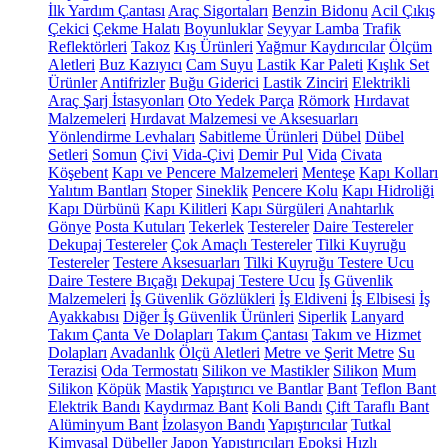
İlk Yardım Çantası
Araç Sigortaları
Benzin Bidonu
Acil Çıkış
Çekici
Çekme Halatı
Boyunluklar
Seyyar Lamba
Trafik
Reflektörleri
Takoz
Kış Ürünleri
Yağmur Kaydırıcılar
Ölçüm
Aletleri
Buz Kazıyıcı
Cam Suyu
Lastik Kar Paleti
Kışlık Set
Ürünler
Antifrizler
Buğu Giderici
Lastik Zinciri
Elektrikli
Araç Şarj İstasyonları
Oto Yedek Parça
Römork
Hırdavat
Malzemeleri
Hırdavat Malzemesi ve Aksesuarları
Yönlendirme Levhaları
Sabitleme Ürünleri
Dübel
Dübel
Setleri
Somun
Çivi
Vida-Çivi
Demir Pul
Vida
Civata
Köşebent
Kapı ve Pencere Malzemeleri
Menteşe
Kapı Kolları
Yalıtım Bantları
Stoper
Sineklik
Pencere Kolu
Kapı Hidroliği
Kapı Dürbünü
Kapı Kilitleri
Kapı Sürgüleri
Anahtarlık
Gönye
Posta Kutuları
Tekerlek
Testereler
Daire Testereler
Dekupaj Testereler
Çok Amaçlı Testereler
Tilki Kuyruğu
Testereler
Testere Aksesuarları
Tilki Kuyruğu Testere Ucu
Daire Testere Bıçağı
Dekupaj Testere Ucu
İş Güvenlik
Malzemeleri
İş Güvenlik Gözlükleri
İş Eldiveni
İş Elbisesi
İş
Ayakkabısı
Diğer İş Güvenlik Ürünleri
Siperlik
Lanyard
Takım Çanta Ve Dolapları
Takım Çantası
Takım ve Hizmet
Dolapları
Avadanlık
Ölçü Aletleri
Metre ve Şerit Metre
Su
Terazisi
Oda Termostatı
Silikon ve Mastikler
Silikon
Mum
Silikon
Köpük
Mastik
Yapıştırıcı ve Bantlar
Bant
Teflon Bant
Elektrik Bandı
Kaydırmaz Bant
Koli Bandı
Çift Taraflı Bant
Alüminyum Bant
İzolasyon Bandı
Yapıştırıcılar
Tutkal
Kimyasal Dübeller
Japon Yapıştırıcıları
Epoksi
Hızlı