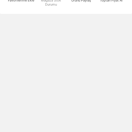
Favorilerime Ekle
Mağaza Stok
Ürünü Paylaş
Toptan Fiyat Al
Durumu