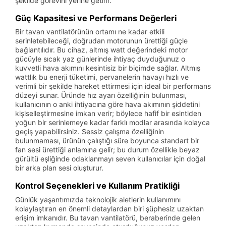
şekilde görevini yerine getirir.
Güç Kapasitesi ve Performans Değerleri
Bir tavan vantilatörünün ortamı ne kadar etkili
serinletebileceği, doğrudan motorunun ürettiği güçle
bağlantılıdır. Bu cihaz, altmış watt değerindeki motor
gücüyle sıcak yaz günlerinde ihtiyaç duyduğunuz o
kuvvetli hava akımını kesintisiz bir biçimde sağlar. Altmış
wattlık bu enerji tüketimi, pervanelerin havayı hızlı ve
verimli bir şekilde hareket ettirmesi için ideal bir performans
düzeyi sunar. Üründe hız ayarı özelliğinin bulunması,
kullanıcının o anki ihtiyacına göre hava akımının şiddetini
kişiselleştirmesine imkan verir; böylece hafif bir esintiden
yoğun bir serinlemeye kadar farklı modlar arasında kolayca
geçiş yapabilirsiniz. Sessiz çalışma özelliğinin
bulunmaması, ürünün çalıştığı süre boyunca standart bir
fan sesi ürettiği anlamına gelir; bu durum özellikle beyaz
gürültü eşliğinde odaklanmayı seven kullanıcılar için doğal
bir arka plan sesi oluşturur.
Kontrol Seçenekleri ve Kullanım Pratikliği
Günlük yaşantımızda teknolojik aletlerin kullanımını
kolaylaştıran en önemli detaylardan biri şüphesiz uzaktan
erişim imkanıdır. Bu tavan vantilatörü, beraberinde gelen