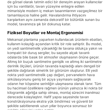
de görsel olarak tatmin edici bir deneyim arayan kullanıcılar
için bu vantilatör, tavan yüzeyine entegre edilen
mimarisiyle modern iç mekan tasarımlarının vazgeçilmez bir
tamamlayıcısı haline gelir. Havalandırma ihtiyacını
karşılarken aynı zamanda dekoratif bir bütünlük sunan bu
model, tavanınıza şık bir dokunuş katar.
Fiziksel Boyutlar ve Montaj Ergonomisi
Mekansal planlama yaparken kullanılacak ürünlerin ebatları,
kullanım kolaylığı açısından kritik bir role sahiptir. Bu model,
on yedi santimetrelik yüksekliği ile tavana oldukça yakın ve
kompakt bir duruş sergiler, bu sayede alçak tavanlı
odalarda bile basık bir atmosfer oluşmasının önüne geçer.
Altmış bir buçuk santimetre genişlik ve altmış iki santimetre
derinlik ölçüleri, ürünün tavanda kapladığı alanı dengeli bir
şekilde dağıtarak simetrik bir görünüm oluşturur. Elli yedi
nokta yedi santimetrelik çap değeri, pervanelerin hava
sirkülasyonunu geniş bir açıya yaymasını sağlayarak
odanın her köşesine serinliğin ulaşmasına olanak tanır. Tüm
bu hacimsel özelliklere rağmen ürünün yalnızca iki nokta bir
kilogramlık ağırlığa sahip olması, montaj sürecini inanılmaz
derecede kolaylaştırır. Hafif yapısı sayesinde tavan
konstrüksiyonuna ekstra yük bindirmez ve güvenli bir
şekilde sabitlenerek uzun yıllar boyunca sorunsuz bir