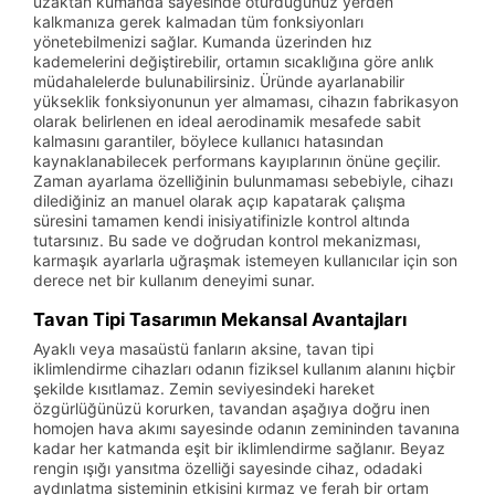
uzaktan kumanda sayesinde oturduğunuz yerden
kalkmanıza gerek kalmadan tüm fonksiyonları
yönetebilmenizi sağlar. Kumanda üzerinden hız
kademelerini değiştirebilir, ortamın sıcaklığına göre anlık
müdahalelerde bulunabilirsiniz. Üründe ayarlanabilir
yükseklik fonksiyonunun yer almaması, cihazın fabrikasyon
olarak belirlenen en ideal aerodinamik mesafede sabit
kalmasını garantiler, böylece kullanıcı hatasından
kaynaklanabilecek performans kayıplarının önüne geçilir.
Zaman ayarlama özelliğinin bulunmaması sebebiyle, cihazı
dilediğiniz an manuel olarak açıp kapatarak çalışma
süresini tamamen kendi inisiyatifinizle kontrol altında
tutarsınız. Bu sade ve doğrudan kontrol mekanizması,
karmaşık ayarlarla uğraşmak istemeyen kullanıcılar için son
derece net bir kullanım deneyimi sunar.
Tavan Tipi Tasarımın Mekansal Avantajları
Ayaklı veya masaüstü fanların aksine, tavan tipi
iklimlendirme cihazları odanın fiziksel kullanım alanını hiçbir
şekilde kısıtlamaz. Zemin seviyesindeki hareket
özgürlüğünüzü korurken, tavandan aşağıya doğru inen
homojen hava akımı sayesinde odanın zemininden tavanına
kadar her katmanda eşit bir iklimlendirme sağlanır. Beyaz
rengin ışığı yansıtma özelliği sayesinde cihaz, odadaki
aydınlatma sisteminin etkisini kırmaz ve ferah bir ortam