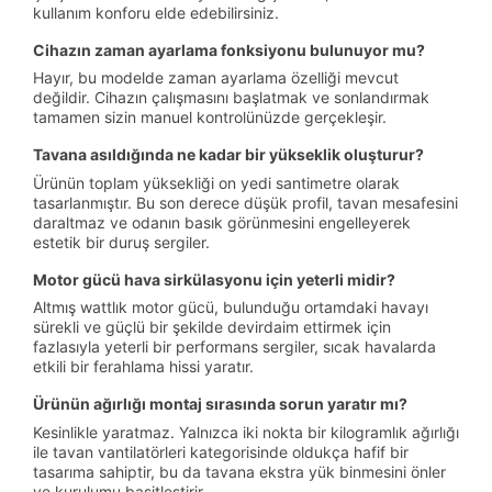
kullanım konforu elde edebilirsiniz.
Cihazın zaman ayarlama fonksiyonu bulunuyor mu?
Hayır, bu modelde zaman ayarlama özelliği mevcut
değildir. Cihazın çalışmasını başlatmak ve sonlandırmak
tamamen sizin manuel kontrolünüzde gerçekleşir.
Tavana asıldığında ne kadar bir yükseklik oluşturur?
Ürünün toplam yüksekliği on yedi santimetre olarak
tasarlanmıştır. Bu son derece düşük profil, tavan mesafesini
daraltmaz ve odanın basık görünmesini engelleyerek
estetik bir duruş sergiler.
Motor gücü hava sirkülasyonu için yeterli midir?
Altmış wattlık motor gücü, bulunduğu ortamdaki havayı
sürekli ve güçlü bir şekilde devirdaim ettirmek için
fazlasıyla yeterli bir performans sergiler, sıcak havalarda
etkili bir ferahlama hissi yaratır.
Ürünün ağırlığı montaj sırasında sorun yaratır mı?
Kesinlikle yaratmaz. Yalnızca iki nokta bir kilogramlık ağırlığı
ile tavan vantilatörleri kategorisinde oldukça hafif bir
tasarıma sahiptir, bu da tavana ekstra yük binmesini önler
ve kurulumu basitleştirir.