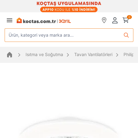
0
Ürün, kategori veya marka ara...
Isıtma ve Soğutma
Tavan Vantilatörleri
Philips