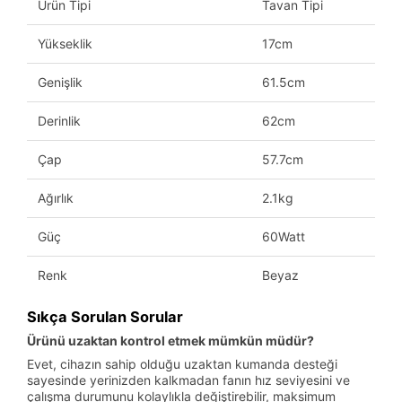
Ürün Tipi
Tavan Tipi
Yükseklik
17cm
Genişlik
61.5cm
Derinlik
62cm
Çap
57.7cm
Ağırlık
2.1kg
Güç
60Watt
Renk
Beyaz
Sıkça Sorulan Sorular
Ürünü uzaktan kontrol etmek mümkün müdür?
Evet, cihazın sahip olduğu uzaktan kumanda desteği
sayesinde yerinizden kalkmadan fanın hız seviyesini ve
çalışma durumunu kolaylıkla değiştirebilir, maksimum