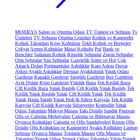
MOBİLYA
Salon ve Oturma Odası
TV Ünitesi ve Sehpası
Tv
Üniteleri
TV Sehpası
Oturma Grupları
Koltuk ve Kanepeler
Koltuk Takımları
Köşe Koltuklar
Tekli Koltuk ve Berjerler
Çekyat
Armut Koltuklar
Masaj Koltuğu
Puf
Bank ve
Benchler
Sallanan Koltuk
Kitaplık
Sehpalar
Zigon Sehpalar
Orta Sehpalar
Yan Sehpalar
Gazetelik
Antre ve Hol
Çok
Amaçlı Dolap
Portmantolar
Askılıklar
Kapı Askısı
Duvar
Askısı
Ayaklı Askılıklar
Dresuar
Ayakkabılık
Yatak Odası
Gardırop
Kapaklı Gardırop
Sürgülü Gardırop
Bez Gardırop
Açık Dolap
Köşe Gardırop
Yüklük
Baza
Tek Kişilik Baza
Çift Kişilik Baza
Yatak Başlığı
Çift Kişilik Yatak Başlığı
Tek
Kişilik Yatak Başlığı
Yatak
Çift Kişilik Yatak
Tek Kişilik
Yatak
Hasta Yatağı
Yatak Pedi & Şiltesi
Karyola
Tek Kişilik
Karyola
Çift Kişilik Karyola
Şifonyerler
Komodin
Yatak
Odası Takımları
Makyaj Masası
Takı Dolabı
Sandık
Paravan
Ofis ve Çalışma Mobilyaları
Çalışma ve Bilgisayar Masası
Oyuncu Koltukları
Çalışma ve Ofis Sandalyeleri
Keson
Ofis
Dolabı
Ofis Koltukları ve Kanepeleri
Ayaklı Küllükler
Laptop
Sehpası
Oyuncu Masası
Toplantı Masası
Ofis Masası ve
Takımları
Yemek Odası
Yemek Odası Takımları
Vitrin
Yemek