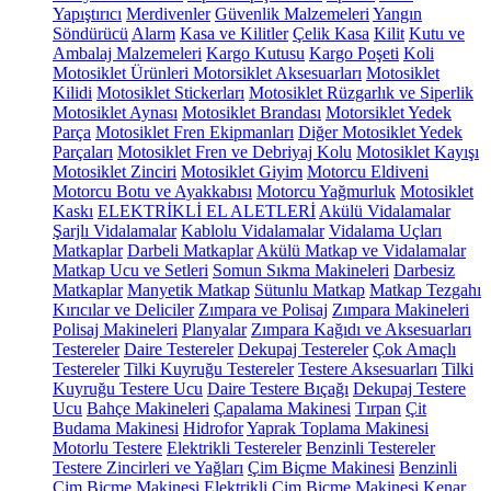
Yapıştırıcı
Merdivenler
Güvenlik Malzemeleri
Yangın
Söndürücü
Alarm
Kasa ve Kilitler
Çelik Kasa
Kilit
Kutu ve
Ambalaj Malzemeleri
Kargo Kutusu
Kargo Poşeti
Koli
Motosiklet Ürünleri
Motorsiklet Aksesuarları
Motosiklet
Kilidi
Motosiklet Stickerları
Motosiklet Rüzgarlık ve Siperlik
Motosiklet Aynası
Motosiklet Brandası
Motorsiklet Yedek
Parça
Motosiklet Fren Ekipmanları
Diğer Motosiklet Yedek
Parçaları
Motosiklet Fren ve Debriyaj Kolu
Motosiklet Kayışı
Motosiklet Zinciri
Motosiklet Giyim
Motorcu Eldiveni
Motorcu Botu ve Ayakkabısı
Motorcu Yağmurluk
Motosiklet
Kaskı
ELEKTRİKLİ EL ALETLERİ
Akülü Vidalamalar
Şarjlı Vidalamalar
Kablolu Vidalamalar
Vidalama Uçları
Matkaplar
Darbeli Matkaplar
Akülü Matkap ve Vidalamalar
Matkap Ucu ve Setleri
Somun Sıkma Makineleri
Darbesiz
Matkaplar
Manyetik Matkap
Sütunlu Matkap
Matkap Tezgahı
Kırıcılar ve Deliciler
Zımpara ve Polisaj
Zımpara Makineleri
Polisaj Makineleri
Planyalar
Zımpara Kağıdı ve Aksesuarları
Testereler
Daire Testereler
Dekupaj Testereler
Çok Amaçlı
Testereler
Tilki Kuyruğu Testereler
Testere Aksesuarları
Tilki
Kuyruğu Testere Ucu
Daire Testere Bıçağı
Dekupaj Testere
Ucu
Bahçe Makineleri
Çapalama Makinesi
Tırpan
Çit
Budama Makinesi
Hidrofor
Yaprak Toplama Makinesi
Motorlu Testere
Elektrikli Testereler
Benzinli Testereler
Testere Zincirleri ve Yağları
Çim Biçme Makinesi
Benzinli
Çim Biçme Makinesi
Elektrikli Çim Biçme Makinesi
Kenar