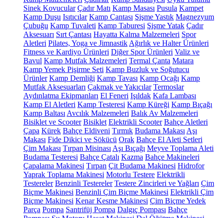
Sinek Kovucular
Çadır Matı
Kamp Masası
Pusula
Kampet
Kamp Duşu
Isıtıcılar
Kamp Çantası
Şişme Yastık
Magnezyum
Çubuğu
Kamp Tuvaleti
Kamp Taburesi
Şişme Yatak
Çadır
Aksesuarı
Sırt Çantası
Hayatta Kalma Malzemeleri
Spor
Aletleri
Pilates, Yoga ve Jimnastik
Ağırlık ve Halter Ürünleri
Fitness ve Kardiyo Ürünleri
Diğer Spor Ürünleri
Valiz ve
Bavul
Kamp Mutfak Malzemeleri
Termal Çanta
Matara
Kamp Yemek Pişirme Seti
Kamp Buzluk ve Soğutucu
Ürünler
Kamp Demliği
Kamp Tavası
Kamp Ocağı
Kamp
Mutfak Aksesuarları
Çakmak ve Yakıcılar
Termoslar
Aydınlatma Ekipmanları
El Feneri
Işıldak
Kafa Lambası
Kamp El Aletleri
Kamp Testeresi
Kamp Küreği
Kamp Bıçağı
Kamp Baltası
Avcılık Malzemeleri
Balık Av Malzemeleri
Bisiklet ve Scooter
Bisiklet
Elektrikli Scooter
Bahçe Aletleri
Çapa
Kürek
Bahçe Eldiveni
Tırmık
Budama Makası
Aşı
Makası
Fide Dikici ve Sökücü
Orak
Bahçe El Aleti Setleri
Çim Makası
Tırpan Misinası
Aşı Bıçağı
Meyve Toplama Aleti
Budama Testeresi
Bahçe Çatalı
Kazma
Bahçe Makineleri
Çapalama Makinesi
Tırpan
Çit Budama Makinesi
Hidrofor
Yaprak Toplama Makinesi
Motorlu Testere
Elektrikli
Testereler
Benzinli Testereler
Testere Zincirleri ve Yağları
Çim
Biçme Makinesi
Benzinli Çim Biçme Makinesi
Elektrikli Çim
Biçme Makinesi
Kenar Kesme Makinesi
Çim Biçme Yedek
Parça
Pompa
Santrifüj Pompa
Dalgıç Pompası
Bahçe