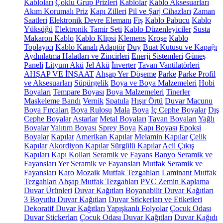
Kabloları
Çoklu Grup Prizleri
Kablolar
Kablo Aksesuarları
Akım Korumalı Priz
Kapı Zilleri
Pil ve Şarj Cihazları
Zaman
Saatleri
Elektronik Devre Elemanı
Fiş
Kablo Pabucu
Kablo
Yüksüğü
Elektronik Tamir Seti
Kablo Düzenleyiciler
Susta
Makaron Kablo
Kablo Klipsi
Klemens
Kroşe
Kablo
Toplayıcı
Kablo Kanalı
Adaptör
Duy
Buat Kutusu ve Kapağı
Aydınlatma Halatları ve Zincirleri
Enerji Sistemleri
Güneş
Paneli
Lityum Akü
Jel Akü
İnverter
Tavan Vantilatörleri
AHŞAP VE İNŞAAT
Ahşap Yer Döşeme
Parke
Parke Profil
ve Aksesuarları
Süpürgelik
Boya ve Boya Malzemeleri
Hobi
Boyaları
Tempare Boyası
Boya Malzemeleri
Tinerler
Maskeleme Bandı
Vernik
Spatula
Hışır Örtü
Duvar Macunu
Boya Fırçaları
Boya Rulosu
Mala
Boya
İç Cephe Boyalar
Dış
Cephe Boyalar
Astarlar
Metal Boyaları
Tavan Boyaları
Yağlı
Boyalar
Yalıtım Boyası
Sprey Boya
Kapı Boyası
Epoksi
Boyalar
Kapılar
Amerikan Kapılar
Melamin Kapılar
Çelik
Kapılar
Akordiyon Kapılar
Sürgülü Kapılar
Acil Çıkış
Kapıları
Kapı Kolları
Seramik ve Fayans
Banyo Seramik ve
Fayansları
Yer Seramik ve Fayansları
Mutfak Seramik ve
Fayansları
Karo
Mozaik
Mutfak Tezgahları
Laminant Mutfak
Tezgahları
Ahşap Mutfak Tezgahları
PVC Zemin Kaplama
Duvar Ürünleri
Duvar Kağıtları
Boyanabilir Duvar Kağıtları
3 Boyutlu Duvar Kağıtları
Duvar Stickerları ve Etiketleri
Dekoratif Duvar Kağıtları
Yapışkanlı Folyolar
Çocuk Odası
Duvar Stickerları
Çocuk Odası Duvar Kağıtları
Duvar Kağıdı