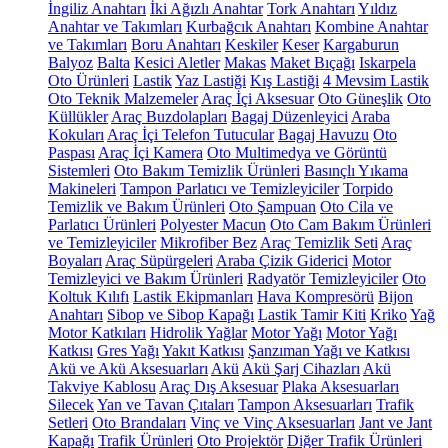
İngiliz Anahtarı
İki Ağızlı Anahtar
Tork Anahtarı
Yıldız
Anahtar ve Takımları
Kurbağcık Anahtarı
Kombine Anahtar
ve Takımları
Boru Anahtarı
Keskiler
Keser
Kargaburun
Balyoz
Balta
Kesici Aletler
Makas
Maket Bıçağı
Iskarpela
Oto Ürünleri
Lastik
Yaz Lastiği
Kış Lastiği
4 Mevsim Lastik
Oto Teknik Malzemeler
Araç İçi Aksesuar
Oto Güneşlik
Oto
Küllükler
Araç Buzdolapları
Bagaj Düzenleyici
Araba
Kokuları
Araç İçi Telefon Tutucular
Bagaj Havuzu
Oto
Paspası
Araç İçi Kamera
Oto Multimedya ve Görüntü
Sistemleri
Oto Bakım Temizlik Ürünleri
Basınçlı Yıkama
Makineleri
Tampon Parlatıcı ve Temizleyiciler
Torpido
Temizlik ve Bakım Ürünleri
Oto Şampuan
Oto Cila ve
Parlatıcı Ürünleri
Polyester Macun
Oto Cam Bakım Ürünleri
ve Temizleyiciler
Mikrofiber Bez
Araç Temizlik Seti
Araç
Boyaları
Araç Süpürgeleri
Araba Çizik Giderici
Motor
Temizleyici ve Bakım Ürünleri
Radyatör Temizleyiciler
Oto
Koltuk Kılıfı
Lastik Ekipmanları
Hava Kompresörü
Bijon
Anahtarı
Sibop ve Sibop Kapağı
Lastik Tamir Kiti
Kriko
Yağ
Motor Katkıları
Hidrolik Yağlar
Motor Yağı
Motor Yağı
Katkısı
Gres Yağı
Yakıt Katkısı
Şanzıman Yağı ve Katkısı
Akü ve Akü Aksesuarları
Akü
Akü Şarj Cihazları
Akü
Takviye Kablosu
Araç Dış Aksesuar
Plaka Aksesuarları
Silecek
Yan ve Tavan Çıtaları
Tampon Aksesuarları
Trafik
Setleri
Oto Brandaları
Vinç ve Vinç Aksesuarları
Jant ve Jant
Kapağı
Trafik Ürünleri
Oto Projektör
Diğer Trafik Ürünleri