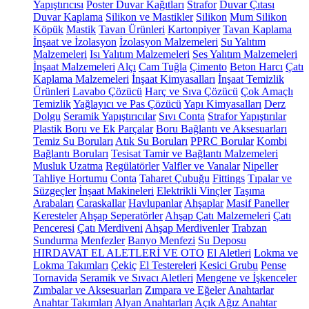
Yapıştırıcısı
Poster Duvar Kağıtları
Strafor
Duvar Çıtası
Duvar Kaplama
Silikon ve Mastikler
Silikon
Mum Silikon
Köpük
Mastik
Tavan Ürünleri
Kartonpiyer
Tavan Kaplama
İnşaat ve İzolasyon
İzolasyon Malzemeleri
Su Yalıtım
Malzemeleri
Isı Yalıtım Malzemeleri
Ses Yalıtım Malzemeleri
İnşaat Malzemeleri
Alçı
Cam Tuğla
Çimento
Beton Harcı
Çatı
Kaplama Malzemeleri
İnşaat Kimyasalları
İnşaat Temizlik
Ürünleri
Lavabo Çözücü
Harç ve Sıva Çözücü
Çok Amaçlı
Temizlik
Yağlayıcı ve Pas Çözücü
Yapı Kimyasalları
Derz
Dolgu
Seramik Yapıştırıcılar
Sıvı Conta
Strafor Yapıştırılar
Plastik Boru ve Ek Parçalar
Boru Bağlantı ve Aksesuarları
Temiz Su Boruları
Atık Su Boruları
PPRC Borular
Kombi
Bağlantı Boruları
Tesisat Tamir ve Bağlantı Malzemeleri
Musluk Uzatma
Regülatörler
Valfler ve Vanalar
Nipeller
Tahliye Hortumu
Conta
Taharet Çubuğu
Fittings
Tıpalar ve
Süzgeçler
İnşaat Makineleri
Elektrikli Vinçler
Taşıma
Arabaları
Caraskallar
Havlupanlar
Ahşaplar
Masif Paneller
Keresteler
Ahşap Seperatörler
Ahşap Çatı Malzemeleri
Çatı
Penceresi
Çatı Merdiveni
Ahşap Merdivenler
Trabzan
Sundurma
Menfezler
Banyo Menfezi
Su Deposu
HIRDAVAT EL ALETLERİ VE OTO
El Aletleri
Lokma ve
Lokma Takımları
Çekiç
El Testereleri
Kesici Grubu
Pense
Tornavida
Seramik ve Sıvacı Aletleri
Mengene ve İşkenceler
Zımbalar ve Aksesuarları
Zımpara ve Eğeler
Anahtarlar
Anahtar Takımları
Alyan Anahtarları
Açık Ağız Anahtar