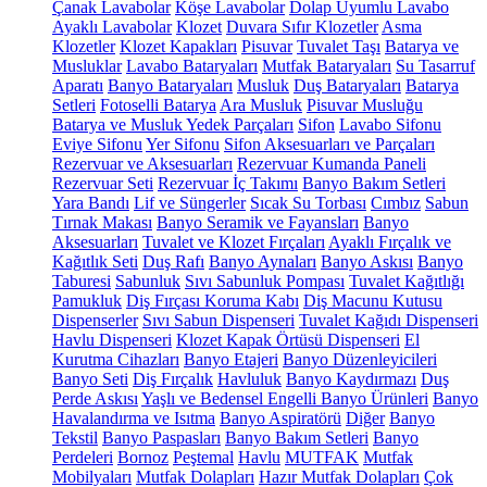
Çanak Lavabolar
Köşe Lavabolar
Dolap Uyumlu Lavabo
Ayaklı Lavabolar
Klozet
Duvara Sıfır Klozetler
Asma
Klozetler
Klozet Kapakları
Pisuvar
Tuvalet Taşı
Batarya ve
Musluklar
Lavabo Bataryaları
Mutfak Bataryaları
Su Tasarruf
Aparatı
Banyo Bataryaları
Musluk
Duş Bataryaları
Batarya
Setleri
Fotoselli Batarya
Ara Musluk
Pisuvar Musluğu
Batarya ve Musluk Yedek Parçaları
Sifon
Lavabo Sifonu
Eviye Sifonu
Yer Sifonu
Sifon Aksesuarları ve Parçaları
Rezervuar ve Aksesuarları
Rezervuar Kumanda Paneli
Rezervuar Seti
Rezervuar İç Takımı
Banyo Bakım Setleri
Yara Bandı
Lif ve Süngerler
Sıcak Su Torbası
Cımbız
Sabun
Tırnak Makası
Banyo Seramik ve Fayansları
Banyo
Aksesuarları
Tuvalet ve Klozet Fırçaları
Ayaklı Fırçalık ve
Kağıtlık Seti
Duş Rafı
Banyo Aynaları
Banyo Askısı
Banyo
Taburesi
Sabunluk
Sıvı Sabunluk Pompası
Tuvalet Kağıtlığı
Pamukluk
Diş Fırçası Koruma Kabı
Diş Macunu Kutusu
Dispenserler
Sıvı Sabun Dispenseri
Tuvalet Kağıdı Dispenseri
Havlu Dispenseri
Klozet Kapak Örtüsü Dispenseri
El
Kurutma Cihazları
Banyo Etajeri
Banyo Düzenleyicileri
Banyo Seti
Diş Fırçalık
Havluluk
Banyo Kaydırmazı
Duş
Perde Askısı
Yaşlı ve Bedensel Engelli Banyo Ürünleri
Banyo
Havalandırma ve Isıtma
Banyo Aspiratörü
Diğer
Banyo
Tekstil
Banyo Paspasları
Banyo Bakım Setleri
Banyo
Perdeleri
Bornoz
Peştemal
Havlu
MUTFAK
Mutfak
Mobilyaları
Mutfak Dolapları
Hazır Mutfak Dolapları
Çok