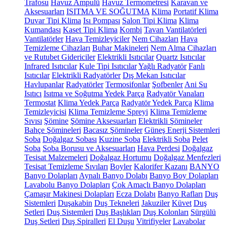
Trafosu
Havuz Ampulü
Havuz Termometresi
Karavan ve
Aksesuarları
ISITMA VE SOĞUTMA
Klima
Portatif Klima
Duvar Tipi Klima
Isı Pompası
Salon Tipi Klima
Klima
Kumandası
Kaset Tipi Klima
Kombi
Tavan Vantilatörleri
Vantilatörler
Hava Temizleyiciler
Nem Cihazları
Hava
Temizleme Cihazları
Buhar Makineleri
Nem Alma Cihazları
ve Rutubet Gidericiler
Elektrikli Isıtıcılar
Quartz Isıtıcılar
Infrared Isıtıcılar
Kule Tipi Isıtıcılar
Yağlı Radyatör
Fanlı
Isıtıcılar
Elektrikli Radyatörler
Dış Mekan Isıtıcılar
Havlupanlar
Radyatörler
Termosifonlar
Şofbenler
Ani Su
Isıtıcı
Isıtma ve Soğutma Yedek Parça
Radyatör Vanaları
Termostat
Klima Yedek Parça
Radyatör Yedek Parça
Klima
Temizleyicisi
Klima Temizleme Spreyi
Klima Temizleme
Sıvısı
Şömine
Şömine Aksesuarları
Elektrikli Şömineler
Bahçe Şömineleri
Bacasız Şömineler
Güneş Enerji Sistemleri
Soba
Doğalgaz Sobası
Kuzine Soba
Elektrikli Soba
Pelet
Soba
Soba Borusu ve Aksesuarları
Hava Perdesi
Doğalgaz
Tesisat Malzemeleri
Doğalgaz Hortumu
Doğalgaz Menfezleri
Tesisat Temizleme Sıvıları
Boyler
Kalorifer Kazanı
BANYO
Banyo Dolapları
Aynalı Banyo Dolabı
Banyo Boy Dolapları
Lavabolu Banyo Dolapları
Çok Amaçlı Banyo Dolapları
Çamaşır Makinesi Dolapları
Ecza Dolabı
Banyo Rafları
Duş
Sistemleri
Duşakabin
Duş Tekneleri
Jakuziler
Küvet
Duş
Setleri
Duş Sistemleri
Duş Başlıkları
Duş Kolonları
Sürgülü
Duş Setleri
Duş Spiralleri
El Duşu
Vitrifiyeler
Lavabolar