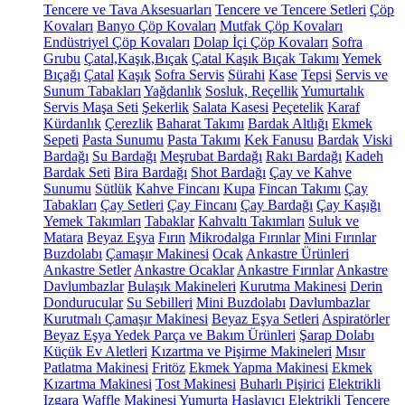
Tencere ve Tava Aksesuarları
Tencere ve Tencere Setleri
Çöp
Kovaları
Banyo Çöp Kovaları
Mutfak Çöp Kovaları
Endüstriyel Çöp Kovaları
Dolap İçi Çöp Kovaları
Sofra
Grubu
Çatal,Kaşık,Bıçak
Çatal Kaşık Bıçak Takımı
Yemek
Bıçağı
Çatal
Kaşık
Sofra Servis
Sürahi
Kase
Tepsi
Servis ve
Sunum Tabakları
Yağdanlık
Sosluk, Reçellik
Yumurtalık
Servis Maşa Seti
Şekerlik
Salata Kasesi
Peçetelik
Karaf
Kürdanlık
Çerezlik
Baharat Takımı
Bardak Altlığı
Ekmek
Sepeti
Pasta Sunumu
Pasta Takımı
Kek Fanusu
Bardak
Viski
Bardağı
Su Bardağı
Meşrubat Bardağı
Rakı Bardağı
Kadeh
Bardak Seti
Bira Bardağı
Shot Bardağı
Çay ve Kahve
Sunumu
Sütlük
Kahve Fincanı
Kupa
Fincan Takımı
Çay
Tabakları
Çay Setleri
Çay Fincanı
Çay Bardağı
Çay Kaşığı
Yemek Takımları
Tabaklar
Kahvaltı Takımları
Suluk ve
Matara
Beyaz Eşya
Fırın
Mikrodalga Fırınlar
Mini Fırınlar
Buzdolabı
Çamaşır Makinesi
Ocak
Ankastre Ürünleri
Ankastre Setler
Ankastre Ocaklar
Ankastre Fırınlar
Ankastre
Davlumbazlar
Bulaşık Makineleri
Kurutma Makinesi
Derin
Dondurucular
Su Sebilleri
Mini Buzdolabı
Davlumbazlar
Kurutmalı Çamaşır Makinesi
Beyaz Eşya Setleri
Aspiratörler
Beyaz Eşya Yedek Parça ve Bakım Ürünleri
Şarap Dolabı
Küçük Ev Aletleri
Kızartma ve Pişirme Makineleri
Mısır
Patlatma Makinesi
Fritöz
Ekmek Yapma Makinesi
Ekmek
Kızartma Makinesi
Tost Makinesi
Buharlı Pişirici
Elektrikli
Izgara
Waffle Makinesi
Yumurta Haşlayıcı
Elektrikli Tencere