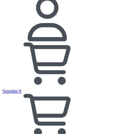
Sepetim
0