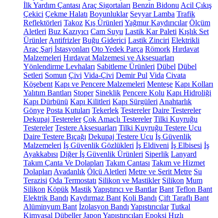
İlk Yardım Çantası
Araç Sigortaları
Benzin Bidonu
Acil Çıkış
Çekici
Çekme Halatı
Boyunluklar
Seyyar Lamba
Trafik
Reflektörleri
Takoz
Kış Ürünleri
Yağmur Kaydırıcılar
Ölçüm
Aletleri
Buz Kazıyıcı
Cam Suyu
Lastik Kar Paleti
Kışlık Set
Ürünler
Antifrizler
Buğu Giderici
Lastik Zinciri
Elektrikli
Araç Şarj İstasyonları
Oto Yedek Parça
Römork
Hırdavat
Malzemeleri
Hırdavat Malzemesi ve Aksesuarları
Yönlendirme Levhaları
Sabitleme Ürünleri
Dübel
Dübel
Setleri
Somun
Çivi
Vida-Çivi
Demir Pul
Vida
Civata
Köşebent
Kapı ve Pencere Malzemeleri
Menteşe
Kapı Kolları
Yalıtım Bantları
Stoper
Sineklik
Pencere Kolu
Kapı Hidroliği
Kapı Dürbünü
Kapı Kilitleri
Kapı Sürgüleri
Anahtarlık
Gönye
Posta Kutuları
Tekerlek
Testereler
Daire Testereler
Dekupaj Testereler
Çok Amaçlı Testereler
Tilki Kuyruğu
Testereler
Testere Aksesuarları
Tilki Kuyruğu Testere Ucu
Daire Testere Bıçağı
Dekupaj Testere Ucu
İş Güvenlik
Malzemeleri
İş Güvenlik Gözlükleri
İş Eldiveni
İş Elbisesi
İş
Ayakkabısı
Diğer İş Güvenlik Ürünleri
Siperlik
Lanyard
Takım Çanta Ve Dolapları
Takım Çantası
Takım ve Hizmet
Dolapları
Avadanlık
Ölçü Aletleri
Metre ve Şerit Metre
Su
Terazisi
Oda Termostatı
Silikon ve Mastikler
Silikon
Mum
Silikon
Köpük
Mastik
Yapıştırıcı ve Bantlar
Bant
Teflon Bant
Elektrik Bandı
Kaydırmaz Bant
Koli Bandı
Çift Taraflı Bant
Alüminyum Bant
İzolasyon Bandı
Yapıştırıcılar
Tutkal
Kimyasal Dübeller
Japon Yapıştırıcıları
Epoksi
Hızlı