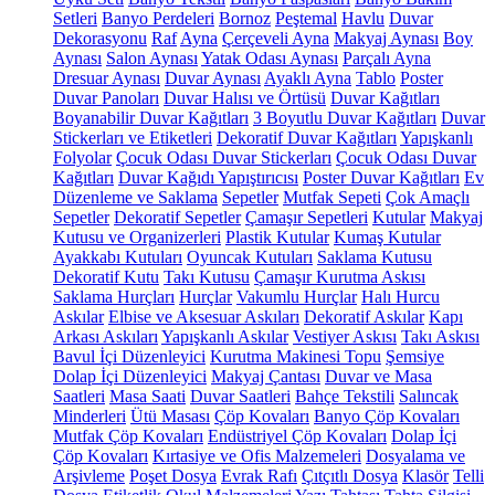
Setleri
Banyo Perdeleri
Bornoz
Peştemal
Havlu
Duvar
Dekorasyonu
Raf
Ayna
Çerçeveli Ayna
Makyaj Aynası
Boy
Aynası
Salon Aynası
Yatak Odası Aynası
Parçalı Ayna
Dresuar Aynası
Duvar Aynası
Ayaklı Ayna
Tablo
Poster
Duvar Panoları
Duvar Halısı ve Örtüsü
Duvar Kağıtları
Boyanabilir Duvar Kağıtları
3 Boyutlu Duvar Kağıtları
Duvar
Stickerları ve Etiketleri
Dekoratif Duvar Kağıtları
Yapışkanlı
Folyolar
Çocuk Odası Duvar Stickerları
Çocuk Odası Duvar
Kağıtları
Duvar Kağıdı Yapıştırıcısı
Poster Duvar Kağıtları
Ev
Düzenleme ve Saklama
Sepetler
Mutfak Sepeti
Çok Amaçlı
Sepetler
Dekoratif Sepetler
Çamaşır Sepetleri
Kutular
Makyaj
Kutusu ve Organizerleri
Plastik Kutular
Kumaş Kutular
Ayakkabı Kutuları
Oyuncak Kutuları
Saklama Kutusu
Dekoratif Kutu
Takı Kutusu
Çamaşır Kurutma Askısı
Saklama Hurçları
Hurçlar
Vakumlu Hurçlar
Halı Hurcu
Askılar
Elbise ve Aksesuar Askıları
Dekoratif Askılar
Kapı
Arkası Askıları
Yapışkanlı Askılar
Vestiyer Askısı
Takı Askısı
Bavul İçi Düzenleyici
Kurutma Makinesi Topu
Şemsiye
Dolap İçi Düzenleyici
Makyaj Çantası
Duvar ve Masa
Saatleri
Masa Saati
Duvar Saatleri
Bahçe Tekstili
Salıncak
Minderleri
Ütü Masası
Çöp Kovaları
Banyo Çöp Kovaları
Mutfak Çöp Kovaları
Endüstriyel Çöp Kovaları
Dolap İçi
Çöp Kovaları
Kırtasiye ve Ofis Malzemeleri
Dosyalama ve
Arşivleme
Poşet Dosya
Evrak Rafı
Çıtçıtlı Dosya
Klasör
Telli