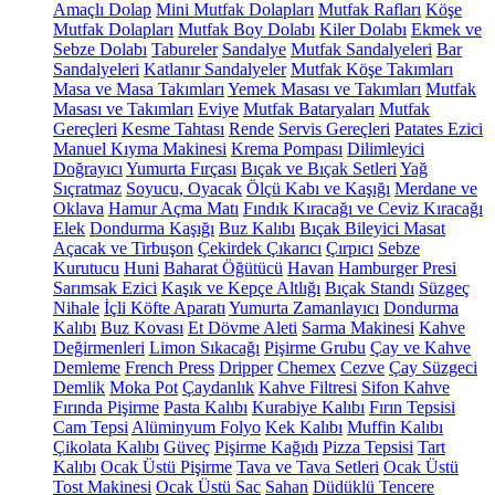
Amaçlı Dolap
Mini Mutfak Dolapları
Mutfak Rafları
Köşe
Mutfak Dolapları
Mutfak Boy Dolabı
Kiler Dolabı
Ekmek ve
Sebze Dolabı
Tabureler
Sandalye
Mutfak Sandalyeleri
Bar
Sandalyeleri
Katlanır Sandalyeler
Mutfak Köşe Takımları
Masa ve Masa Takımları
Yemek Masası ve Takımları
Mutfak
Masası ve Takımları
Eviye
Mutfak Bataryaları
Mutfak
Gereçleri
Kesme Tahtası
Rende
Servis Gereçleri
Patates Ezici
Manuel Kıyma Makinesi
Krema Pompası
Dilimleyici
Doğrayıcı
Yumurta Fırçası
Bıçak ve Bıçak Setleri
Yağ
Sıçratmaz
Soyucu, Oyacak
Ölçü Kabı ve Kaşığı
Merdane ve
Oklava
Hamur Açma Matı
Fındık Kıracağı ve Ceviz Kıracağı
Elek
Dondurma Kaşığı
Buz Kalıbı
Bıçak Bileyici Masat
Açacak ve Tirbuşon
Çekirdek Çıkarıcı
Çırpıcı
Sebze
Kurutucu
Huni
Baharat Öğütücü
Havan
Hamburger Presi
Sarımsak Ezici
Kaşık ve Kepçe Altlığı
Bıçak Standı
Süzgeç
Nihale
İçli Köfte Aparatı
Yumurta Zamanlayıcı
Dondurma
Kalıbı
Buz Kovası
Et Dövme Aleti
Sarma Makinesi
Kahve
Değirmenleri
Limon Sıkacağı
Pişirme Grubu
Çay ve Kahve
Demleme
French Press
Dripper
Chemex
Cezve
Çay Süzgeci
Demlik
Moka Pot
Çaydanlık
Kahve Filtresi
Sifon Kahve
Fırında Pişirme
Pasta Kalıbı
Kurabiye Kalıbı
Fırın Tepsisi
Cam Tepsi
Alüminyum Folyo
Kek Kalıbı
Muffin Kalıbı
Çikolata Kalıbı
Güveç
Pişirme Kağıdı
Pizza Tepsisi
Tart
Kalıbı
Ocak Üstü Pişirme
Tava ve Tava Setleri
Ocak Üstü
Tost Makinesi
Ocak Üstü Sac
Sahan
Düdüklü Tencere