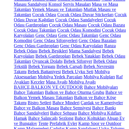
Masası Sandalyesi
Konsol
Servis Masaları
Masa ve Masa
Takımları
Yemek Masası ve Takımları
Mutfak Masası ve
Takımları
Çocuk Odası
Çocuk Odası Duvar Stickerları
Çocuk
Odası Duvar Kağıtları
Çocuk Odası Sandalyeleri
Çocuk
Odası Gardıropları
Çocuk Odası Masası
Çocuk Odası Bazası
Çocuk Odası Takımları
Çocuk Odası Komodini
Çocuk Odası
Karyolaları
Genç Odası
Genç Odası Takımları
Genç Odası
Komodini
Genç Odası Şifonyerleri
Genç Odası Bazaları
Genç Odası Gardıropları
Genç Odası Karyolaları
Ranza
Bebek Odası
Bebek Beşikleri
Mama Sandalyesi
Bebek
Karyolaları
Bebek Gardıropları
Bebek Yatakları
Bebek Odası
Takımları
Oyuncak Dolabı
Bebek Şifonyer
Bebek Odası
Tekstili
Bebek Yorganı
Bebek Çarşafı
Bebek Nevresim
Takımı
Bebek Battaniyesi
Bebek Uyku Seti
Mobilya
Aksesuarları
Mobilya Yedek Parçaları
Mobilya Kulpları
Raf
Ayakları
Keçeler
Masa Ayağı
Mobilya Ayağı
BAHÇE,BALKON VE OUTDOOR
Bahçe Mobilyaları
Bahçe Takımları
Balkon ve Bahçe Oturma Grubu
Bahçe ve
Balkon Yemek Masası Takımları
Balkon ve Bahçe Köşe
Takımı
Bistro Setleri
Bahçe Minderi
Çardak ve Kameriyeler
Bahçe ve Balkon Masası
Bahçe Şemsiyesi
Bahçe Bankı
Bahçe Sandalyeleri
Bahçe Sehpası
Bahçe Mobilya Kılıfları
Hamak
Bahçe Salıncağı
Şezlong
Bahçe Koltukları
Ahşap Ev
ve Bungalov
Tente
Prefabrik Evler
Kamp Spor ve Outdoor
Kamp Malzemeleri
Çadırlar
Kamp Sandalyesi
Uyku Tulumu