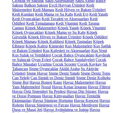
Çiçeklik ve Saksılık
Saksı Aksesuarları
Saksı Altlığı
Bahçe
Saksısı
Balkon Saksısı
Evcil Hayvan Ürünleri
Kedi
Malzemeleri
Kedi Maması
Kedi Hijyen ve Bakım Ürünleri
Kedi Kumları
Kedi Mama ve Su Kabı
Kedi Evi
Kedi Yatağı
Kedi Oyuncakları
Kedi Tuvaleti ve Aksesuarları
Kedi
Ödülleri
Kedi Tırmalaması
Kedi Vitamini
Kedi Taşıma
Çantası
Köpek Malzemeleri
Köpek Yatağı
Köpek Vitamini
Köpek Oyuncakları
Köpek Mama ve Su Kabı
Köpek
Güvenlik
Köpek Hijyen ve Bakım Ürünleri
Köpek Ödülleri
Köpek Maması
Köpek Kulübesi
Köpek Tasmaları
Köpek
Elbisesi
Köpek Kafesi
Kümesler
Kuş Malzemeleri
Kuş Sağlık
ve Bakım Ürünleri
Kuş Kafesleri ve Aksesuarları
Kuş Yemi
Kuş Suluk ve Yemlikleri
Çocuk Bahçe Oyuncakları
Kaydırak
ve Salıncak
Oyun Evleri
Çocuk Bahçe Sandalyeleri
Çocuk
Bahçe Masaları
Uçurtma
Çocuk Scooter
Çocuk Kaykay
Su
Tabancası
Şişme Oyuncaklar
Akülü Araba
Su Aktivite
Ürünleri
Şişme Havuz
Şişme Deniz Yatağı
Şişme Deniz Topu
Can Yeleği
Can Simidi ve Deniz Simidi
Şişme Deniz Kolluğu
Şişme Bot
Havuz Bonesi
Kano
Havuz Malzemeleri
Havuz
Yapı Malzemeleri
Nozul
Havuz Kenar Izgarası
Havuz Filtresi
Havuz Örtü Sistemleri
Su Perdesi
Havuz Dip Süzgeç
Havuz
ve Dozaj Pompası
Havuz Kimyasalları
Havuz Temizlik
Ekipmanları
Havuz Süpürge Hortumu
Havuz Kepçesi
Havuz
Robotu
Havuz Süpürgesi ve Fırçası
Havuz Merdiveni
Havuz
Duşu ve Masaj Jeti
Havuz Aydınlatma ve Isıtma
Havuz