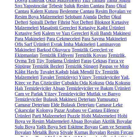
Dosya
Etiketlik
Okul Malzemeleri
Yazı Tahtası
Tahta Silgisi
Sıvı Yapıştırıcılar
Tebeşir
Suluk
Resim Çantası
Pano
Okul
Çantası
Kalem Kutusu
Beslenme Çantası
Resim Boyaları ve
Resim Boya Malzemeleri
Selobant
Ajanda
Defter
Okul
Defteri
Spiralli Defter
Fihrist
Not Defteri
Bloknot
Kırtasiye
Malzemeleri
Masaüstü Gereçleri
Kırtasiye Kağıt Ürünleri
Kırtasiye Seti
Kalem ve Yazı Gereçleri
Koli Bandı Makinesi
Para Makineleri
Para Çekmeceleri
Para Sayma Makineleri
Ofis Sarf Ürünleri
Evrak İmha Makineleri
Laminasyon
Makineleri
Barkod Okuyucu
Temizlik Gereçleri ve
Ekipmanları
Temizlik Eldiveni
Temizlik Kovası
Temizlik,
Ovma Teli
Tüy Toplama Ürünleri
Faraş
Çekpas
Fırça ve
Süpürge
Temizlik Bezleri
Temizlik Süngeri
Paspas ve Mop
Kâğıt Havlu
Tuvalet Kağıdı
Islak Mendil
Ev Temizlik
Malzemeleri
Tuvalet Temizleyici
Yüzey Temizleyiciler
Yağ,
Kireç ve Pas Çözücüler
Çubuklu Oda Kokusu
Oda Kokusu
Halı Temizleyiciler
Ahşap Temizleyiciler ve Bakım Ürünleri
Cam ve Parlak Yüzey Temizleyiciler
Mutfak ve Banyo
Temizleyiciler
Bulaşık Makinesi Deterjanı
Yumuşatıcı
Çamaşır Deterjanı
Elde Bulaşık Deterjanı
Çamaşır Leke
Çıkarıcılar
Kolonya
Pazar Arabası ve Çantası
Eğlence
Ürünleri
Parti Malzemeleri
Puzzle
Hobi Malzemeleri
Hobi
Boya ve Resim Malzemeleri
Ahşap Boyaları
Akrilik Boyalar
Sulu Boya
Yağlı Boya Seti
Eskitme Boyası
Cam ve Seramik
Boyaları
Metalik Boya
Şövale
Kumaş Boyaları
Resim Fırçası