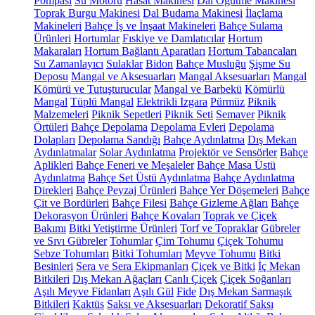
Pompası
Su Motoru
Hasat Makinesi
Dal Öğütme Makinesi
Toprak Burgu Makinesi
Dal Budama Makinesi
İlaçlama
Makineleri
Bahçe İş ve İnşaat Makineleri
Bahçe Sulama
Ürünleri
Hortumlar
Fıskiye ve Damlatıcılar
Hortum
Makaraları
Hortum Bağlantı Aparatları
Hortum Tabancaları
Su Zamanlayıcı
Sulaklar
Bidon
Bahçe Musluğu
Şişme Su
Deposu
Mangal ve Aksesuarları
Mangal Aksesuarları
Mangal
Kömürü ve Tutuşturucular
Mangal ve Barbekü
Kömürlü
Mangal
Tüplü Mangal
Elektrikli Izgara
Pürmüz
Piknik
Malzemeleri
Piknik Sepetleri
Piknik Seti
Semaver
Piknik
Örtüleri
Bahçe Depolama
Depolama Evleri
Depolama
Dolapları
Depolama Sandığı
Bahçe Aydınlatma
Dış Mekan
Aydınlatmalar
Solar Aydınlatma
Projektör ve Sensörler
Bahçe
Aplikleri
Bahçe Feneri ve Meşaleler
Bahçe Masa Üstü
Aydınlatma
Bahçe Set Üstü Aydınlatma
Bahçe Aydınlatma
Direkleri
Bahçe Peyzaj Ürünleri
Bahçe Yer Döşemeleri
Bahçe
Çit ve Bordürleri
Bahçe Filesi
Bahçe Gizleme Ağları
Bahçe
Dekorasyon Ürünleri
Bahçe Kovaları
Toprak ve Çiçek
Bakımı
Bitki Yetiştirme Ürünleri
Torf ve Topraklar
Gübreler
ve Sıvı Gübreler
Tohumlar
Çim Tohumu
Çiçek Tohumu
Sebze Tohumları
Bitki Tohumları
Meyve Tohumu
Bitki
Besinleri
Sera ve Sera Ekipmanları
Çiçek ve Bitki
İç Mekan
Bitkileri
Dış Mekan Ağaçları
Canlı Çiçek
Çiçek Soğanları
Aşılı Meyve Fidanları
Aşılı Gül
Fide
Dış Mekan Sarmaşık
Bitkileri
Kaktüs
Saksı ve Aksesuarları
Dekoratif Saksı