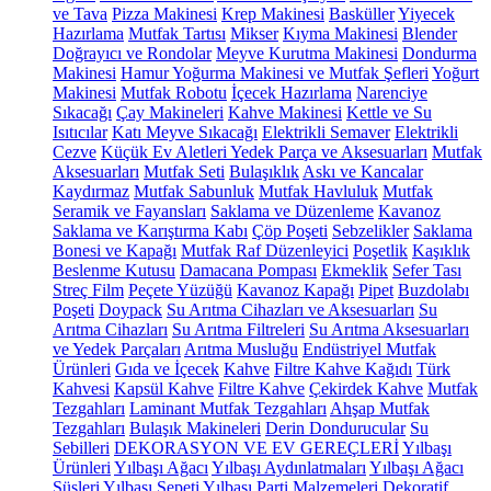
ve Tava
Pizza Makinesi
Krep Makinesi
Basküller
Yiyecek
Hazırlama
Mutfak Tartısı
Mikser
Kıyma Makinesi
Blender
Doğrayıcı ve Rondolar
Meyve Kurutma Makinesi
Dondurma
Makinesi
Hamur Yoğurma Makinesi ve Mutfak Şefleri
Yoğurt
Makinesi
Mutfak Robotu
İçecek Hazırlama
Narenciye
Sıkacağı
Çay Makineleri
Kahve Makinesi
Kettle ve Su
Isıtıcılar
Katı Meyve Sıkacağı
Elektrikli Semaver
Elektrikli
Cezve
Küçük Ev Aletleri Yedek Parça ve Aksesuarları
Mutfak
Aksesuarları
Mutfak Seti
Bulaşıklık
Askı ve Kancalar
Kaydırmaz
Mutfak Sabunluk
Mutfak Havluluk
Mutfak
Seramik ve Fayansları
Saklama ve Düzenleme
Kavanoz
Saklama ve Karıştırma Kabı
Çöp Poşeti
Sebzelikler
Saklama
Bonesi ve Kapağı
Mutfak Raf Düzenleyici
Poşetlik
Kaşıklık
Beslenme Kutusu
Damacana Pompası
Ekmeklik
Sefer Tası
Streç Film
Peçete Yüzüğü
Kavanoz Kapağı
Pipet
Buzdolabı
Poşeti
Doypack
Su Arıtma Cihazları ve Aksesuarları
Su
Arıtma Cihazları
Su Arıtma Filtreleri
Su Arıtma Aksesuarları
ve Yedek Parçaları
Arıtma Musluğu
Endüstriyel Mutfak
Ürünleri
Gıda ve İçecek
Kahve
Filtre Kahve Kağıdı
Türk
Kahvesi
Kapsül Kahve
Filtre Kahve
Çekirdek Kahve
Mutfak
Tezgahları
Laminant Mutfak Tezgahları
Ahşap Mutfak
Tezgahları
Bulaşık Makineleri
Derin Dondurucular
Su
Sebilleri
DEKORASYON VE EV GEREÇLERİ
Yılbaşı
Ürünleri
Yılbaşı Ağacı
Yılbaşı Aydınlatmaları
Yılbaşı Ağacı
Süsleri
Yılbaşı Sepeti
Yılbaşı Parti Malzemeleri
Dekoratif