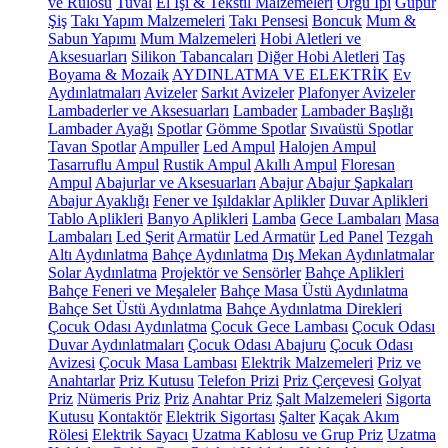
ve Rulosu
Tuval
El İşi & Tekstil Malzemeleri
Örgü İpi
Güpür
Şiş
Takı Yapım Malzemeleri
Takı Pensesi
Boncuk
Mum &
Sabun Yapımı
Mum Malzemeleri
Hobi Aletleri ve
Aksesuarları
Silikon Tabancaları
Diğer Hobi Aletleri
Taş
Boyama & Mozaik
AYDINLATMA VE ELEKTRİK
Ev
Aydınlatmaları
Avizeler
Sarkıt Avizeler
Plafonyer Avizeler
Lambaderler ve Aksesuarları
Lambader
Lambader Başlığı
Lambader Ayağı
Spotlar
Gömme Spotlar
Sıvaüstü Spotlar
Tavan Spotlar
Ampuller
Led Ampul
Halojen Ampul
Tasarruflu Ampul
Rustik Ampul
Akıllı Ampul
Floresan
Ampul
Abajurlar ve Aksesuarları
Abajur
Abajur Şapkaları
Abajur Ayaklığı
Fener ve Işıldaklar
Aplikler
Duvar Aplikleri
Tablo Aplikleri
Banyo Aplikleri
Lamba
Gece Lambaları
Masa
Lambaları
Led Şerit
Armatür
Led Armatür
Led Panel
Tezgah
Altı Aydınlatma
Bahçe Aydınlatma
Dış Mekan Aydınlatmalar
Solar Aydınlatma
Projektör ve Sensörler
Bahçe Aplikleri
Bahçe Feneri ve Meşaleler
Bahçe Masa Üstü Aydınlatma
Bahçe Set Üstü Aydınlatma
Bahçe Aydınlatma Direkleri
Çocuk Odası Aydınlatma
Çocuk Gece Lambası
Çocuk Odası
Duvar Aydınlatmaları
Çocuk Odası Abajuru
Çocuk Odası
Avizesi
Çocuk Masa Lambası
Elektrik Malzemeleri
Priz ve
Anahtarlar
Priz Kutusu
Telefon Prizi
Priz Çerçevesi
Golyat
Priz
Nümeris Priz
Priz
Anahtar Priz
Şalt Malzemeleri
Sigorta
Kutusu
Kontaktör
Elektrik Sigortası
Şalter
Kaçak Akım
Rölesi
Elektrik Sayacı
Uzatma Kablosu ve Grup Priz
Uzatma