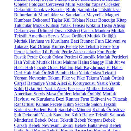
Objeler
Fotoğraf Çerçevesi
Mum
Vazolar
Yapay Çiçekler
Dekoratif Tabak ve Kaseler
Biblo
Şaraplıklar
Tütsülük ve
Buhurdanlık
Mumluklar ve Şamdanlar
Meyvelik
Magnet
Kumbara
Dekoratif Taşlar
Kül Tablası
Nazar Boncuğu
Kitap
Tutucular
Müzik Kutusu
Yatak Tepsisi
Kokulu Taşlar
Ahşap
Dekorasyon Ürünleri
Duvar Süsleri
Cansız Manken
Mutfak
Tekstili
Amerikan Servis
Masa Örtüleri
Mutfak Önlüğü
Mutfak Havlusu ve Kurulama Bezi
Runner
Fırın Eldiveni ve
Tutacak
Raf Örtüsü
Kumaş Peçete
Ev Tekstili
Perde
Stor
Perde
Jaluziler
Tül Perde
Perde Aksesuarları
Fon Perde
Rustik Perde
Çocuk Odası Perdesi
Güneşlik
Mutfak Perdeleri
Halı
Yolluk
Mutfak Halısı
Makine Halısı
Shaggy Halı
Jüt ve
Hasır Halı
Çocuk Odası Halıları
Halı Kaydırmazı
El Halısı
Deri Halı
Halı Örtüsü
Bambu Halı
Yatak Odası Tekstili
Yorgan
Nevresim Takımı
Pike ve Pike Takımı
Yatak Örtüsü
Çarşaf
Battaniye
Yatak Alezi & Koruyucusu
Yastık
Yastık
Kılıfı
Uyku Seti
Yastık Alezi
Paspaslar
Mutfak Tekstili
Amerikan Servis
Masa Örtüleri
Mutfak Önlüğü
Mutfak
Havlusu ve Kurulama Bezi
Runner
Fırın Eldiveni ve Tutacak
Raf Örtüsü
Kumaş Peçete
Kilim
Seccade
Salon Tekstili
Kırlent ve Kırlent Kılıfı
Sandalye Minderi
Koltuk Örtüsü ve
Şalı
Dekoratif Yastık
Sandalye Kılıfı
Bahçe Tekstili
Salıncak
Minderleri
Bebek Odası Tekstili
Bebek Yorganı
Bebek
Çarşafı
Bebek Nevresim Takımı
Bebek Battaniyesi
Bebek
Uyku Seti
Banyo Tekstil
Banyo Paspasları
Banyo Bakım