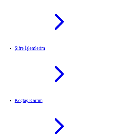
Şifre İşlemlerim
Koçtaş Kartım