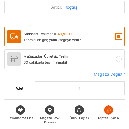
Satıcı:
Koçtaş
Standart Teslimat
49,90 TL
●
Tahmini en geç yarın kargoya verilir.
Mağazadan Ücretsiz Teslim
30 dakikada teslim alınabilir.
Mağaza Değiştir
Adet
Favorilerime Ekle
Mağaza Stok
Ürünü Paylaş
Toptan Fiyat Al
Durumu