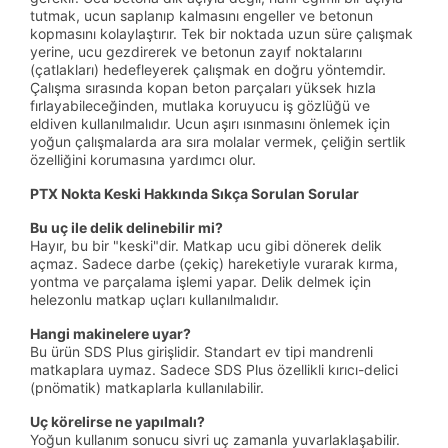
tutmak, ucun saplanıp kalmasını engeller ve betonun
kopmasını kolaylaştırır. Tek bir noktada uzun süre çalışmak
yerine, ucu gezdirerek ve betonun zayıf noktalarını
(çatlakları) hedefleyerek çalışmak en doğru yöntemdir.
Çalışma sırasında kopan beton parçaları yüksek hızla
fırlayabileceğinden, mutlaka koruyucu iş gözlüğü ve
eldiven kullanılmalıdır. Ucun aşırı ısınmasını önlemek için
yoğun çalışmalarda ara sıra molalar vermek, çeliğin sertlik
özelliğini korumasına yardımcı olur.
PTX Nokta Keski Hakkında Sıkça Sorulan Sorular
Bu uç ile delik delinebilir mi?
Hayır, bu bir "keski"dir. Matkap ucu gibi dönerek delik
açmaz. Sadece darbe (çekiç) hareketiyle vurarak kırma,
yontma ve parçalama işlemi yapar. Delik delmek için
helezonlu matkap uçları kullanılmalıdır.
Hangi makinelere uyar?
Bu ürün SDS Plus girişlidir. Standart ev tipi mandrenli
matkaplara uymaz. Sadece SDS Plus özellikli kırıcı-delici
(pnömatik) matkaplarla kullanılabilir.
Uç körelirse ne yapılmalı?
Yoğun kullanım sonucu sivri uç zamanla yuvarlaklaşabilir.