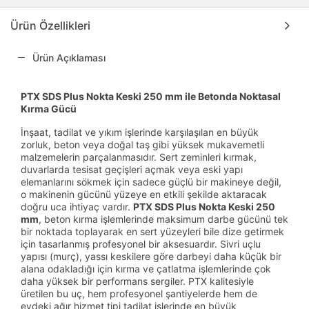
Ürün Özellikleri
Ürün Açıklaması
PTX SDS Plus Nokta Keski 250 mm ile Betonda Noktasal
Kırma Gücü
İnşaat, tadilat ve yıkım işlerinde karşılaşılan en büyük
zorluk, beton veya doğal taş gibi yüksek mukavemetli
malzemelerin parçalanmasıdır. Sert zeminleri kırmak,
duvarlarda tesisat geçişleri açmak veya eski yapı
elemanlarını sökmek için sadece güçlü bir makineye değil,
o makinenin gücünü yüzeye en etkili şekilde aktaracak
doğru uca ihtiyaç vardır.
PTX SDS Plus Nokta Keski 250
mm
, beton kırma işlemlerinde maksimum darbe gücünü tek
bir noktada toplayarak en sert yüzeyleri bile dize getirmek
için tasarlanmış profesyonel bir aksesuardır. Sivri uçlu
yapısı (murç), yassı keskilere göre darbeyi daha küçük bir
alana odakladığı için kırma ve çatlatma işlemlerinde çok
daha yüksek bir performans sergiler. PTX kalitesiyle
üretilen bu uç, hem profesyonel şantiyelerde hem de
evdeki ağır hizmet tipi tadilat işlerinde en büyük