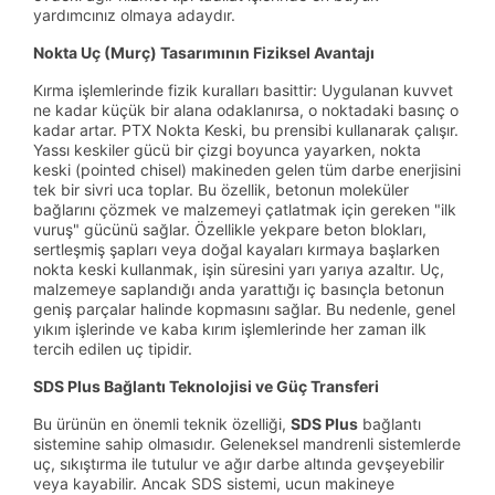
yardımcınız olmaya adaydır.
Nokta Uç (Murç) Tasarımının Fiziksel Avantajı
Kırma işlemlerinde fizik kuralları basittir: Uygulanan kuvvet
ne kadar küçük bir alana odaklanırsa, o noktadaki basınç o
kadar artar. PTX Nokta Keski, bu prensibi kullanarak çalışır.
Yassı keskiler gücü bir çizgi boyunca yayarken, nokta
keski (pointed chisel) makineden gelen tüm darbe enerjisini
tek bir sivri uca toplar. Bu özellik, betonun moleküler
bağlarını çözmek ve malzemeyi çatlatmak için gereken "ilk
vuruş" gücünü sağlar. Özellikle yekpare beton blokları,
sertleşmiş şapları veya doğal kayaları kırmaya başlarken
nokta keski kullanmak, işin süresini yarı yarıya azaltır. Uç,
malzemeye saplandığı anda yarattığı iç basınçla betonun
geniş parçalar halinde kopmasını sağlar. Bu nedenle, genel
yıkım işlerinde ve kaba kırım işlemlerinde her zaman ilk
tercih edilen uç tipidir.
SDS Plus Bağlantı Teknolojisi ve Güç Transferi
Bu ürünün en önemli teknik özelliği,
SDS Plus
bağlantı
sistemine sahip olmasıdır. Geleneksel mandrenli sistemlerde
uç, sıkıştırma ile tutulur ve ağır darbe altında gevşeyebilir
veya kayabilir. Ancak SDS sistemi, ucun makineye