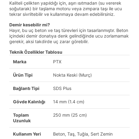
Kaliteli çelikten yapıldığı için, aşırı ısıtmadan (su vererek
soğutarak) bir taşlama motoru veya zımpara taşı ile ucu
tekrar sivriltebilir ve kullanmaya devam edebilirsiniz.
Demir kesebilir mi?
Hayır, bu uç beton ve taş türevleri için tasarlanmıştır. Beton
içindeki demir donatıya denk gelindiğinde ucu zorlamamak
gerekir, aksi takdirde uç zarar görebilir.
Teknik Özellikler Tablosu
Marka
PTX
Ürün Tipi
Nokta Keski (Murç)
Bağlantı Tipi
SDS Plus
Gövde Kalınlığı
14 mm (1.4 cm)
Toplam
250 mm (25 cm)
Uzunluk
Kullanım Yeri
Beton, Taş, Tuğla, Sert Zemin