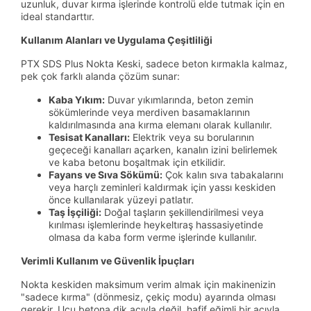
uzunluk, duvar kırma işlerinde kontrolü elde tutmak için en
ideal standarttır.
Kullanım Alanları ve Uygulama Çeşitliliği
PTX SDS Plus Nokta Keski, sadece beton kırmakla kalmaz,
pek çok farklı alanda çözüm sunar:
Kaba Yıkım:
Duvar yıkımlarında, beton zemin
sökümlerinde veya merdiven basamaklarının
kaldırılmasında ana kırma elemanı olarak kullanılır.
Tesisat Kanalları:
Elektrik veya su borularının
geçeceği kanalları açarken, kanalın izini belirlemek
ve kaba betonu boşaltmak için etkilidir.
Fayans ve Sıva Sökümü:
Çok kalın sıva tabakalarını
veya harçlı zeminleri kaldırmak için yassı keskiden
önce kullanılarak yüzeyi patlatır.
Taş İşçiliği:
Doğal taşların şekillendirilmesi veya
kırılması işlemlerinde heykeltıraş hassasiyetinde
olmasa da kaba form verme işlerinde kullanılır.
Verimli Kullanım ve Güvenlik İpuçları
Nokta keskiden maksimum verim almak için makinenizin
"sadece kırma" (dönmesiz, çekiç modu) ayarında olması
gerekir. Ucu betona dik açıyla değil, hafif eğimli bir açıyla