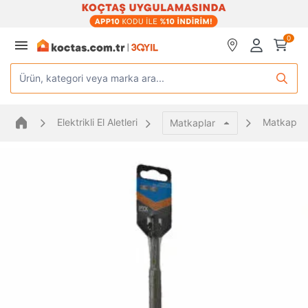
0
Ürün, kategori veya marka ara...
Elektrikli El Aletleri
Matkap Uc
Matkaplar