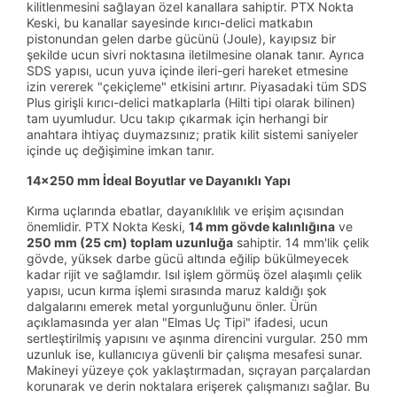
kilitlenmesini sağlayan özel kanallara sahiptir. PTX Nokta
Keski, bu kanallar sayesinde kırıcı-delici matkabın
pistonundan gelen darbe gücünü (Joule), kayıpsız bir
şekilde ucun sivri noktasına iletilmesine olanak tanır. Ayrıca
SDS yapısı, ucun yuva içinde ileri-geri hareket etmesine
izin vererek "çekiçleme" etkisini artırır. Piyasadaki tüm SDS
Plus girişli kırıcı-delici matkaplarla (Hilti tipi olarak bilinen)
tam uyumludur. Ucu takıp çıkarmak için herhangi bir
anahtara ihtiyaç duymazsınız; pratik kilit sistemi saniyeler
içinde uç değişimine imkan tanır.
14x250 mm İdeal Boyutlar ve Dayanıklı Yapı
Kırma uçlarında ebatlar, dayanıklılık ve erişim açısından
önemlidir. PTX Nokta Keski,
14 mm gövde kalınlığına
ve
250 mm (25 cm) toplam uzunluğa
sahiptir. 14 mm'lik çelik
gövde, yüksek darbe gücü altında eğilip bükülmeyecek
kadar rijit ve sağlamdır. Isıl işlem görmüş özel alaşımlı çelik
yapısı, ucun kırma işlemi sırasında maruz kaldığı şok
dalgalarını emerek metal yorgunluğunu önler. Ürün
açıklamasında yer alan "Elmas Uç Tipi" ifadesi, ucun
sertleştirilmiş yapısını ve aşınma direncini vurgular. 250 mm
uzunluk ise, kullanıcıya güvenli bir çalışma mesafesi sunar.
Makineyi yüzeye çok yaklaştırmadan, sıçrayan parçalardan
korunarak ve derin noktalara erişerek çalışmanızı sağlar. Bu