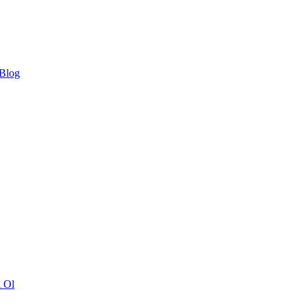
 Blog
ı Ol