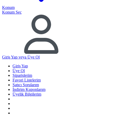
Konum
Konum Seç
Giriş Yap
veya Üye Ol
Giriş Yap
Üye Ol
Siparişlerim
Favori Listelerim
Satıcı Sorularım
İndirim Kuponlarım
Üyelik Bilgilerim