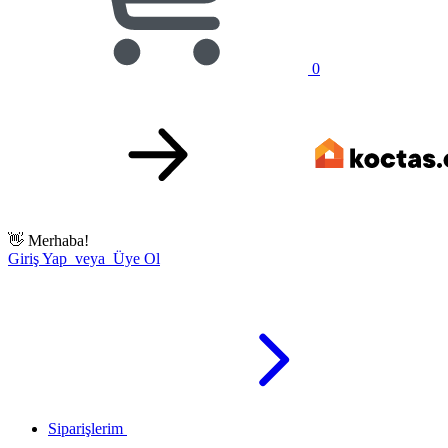
0
👋
Merhaba!
Giriş Yap veya Üye Ol
Siparişlerim