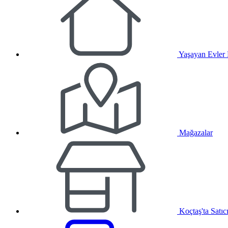
Yaşayan Evler
Mağazalar
Koçtaş'ta Satıc