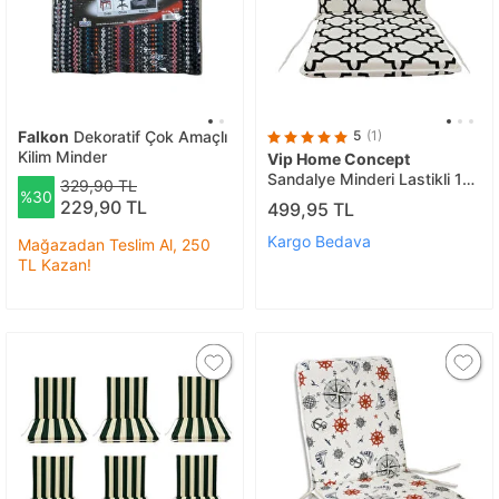
Falkon
Dekoratif Çok Amaçlı
5
(1)
Kilim Minder
Vip Home Concept
Sandalye Minderi Lastikli 1
329,90 TL
%30
Ad(alaçati)
229,90 TL
499,95 TL
Kargo Bedava
Mağazadan Teslim Al, 250
TL Kazan!