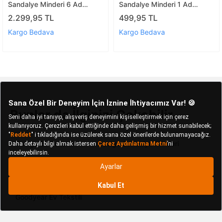
Sandalye Minderi 6 Ad
Sandalye Minderi 1 Ad
(karaçati)
(ing.gülü)
2.299,95 TL
499,95 TL
Kargo Bedava
Kargo Bedava
Bunlar da İlginizi Çekebilir
Devigo Ev Tekstili
Devigo Sandalye Minderi
Falkon Ev Tekstili
Falkon Sandalye Minderi
Goodyear Ev Tekstili