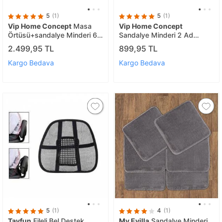
5
(1)
5
(1)
Vip Home Concept
Masa
Vip Home Concept
Örtüsü+sandalye Minderi 6
Sandalye Minderi 2 Ad
Ad(i.g)
(yeşilbeyaz)
2.499,95 TL
899,95 TL
Kargo Bedava
Kargo Bedava
5
(1)
4
(1)
Tayfun
Fileli Bel Destek
My Evilla
Sandalye Minderi