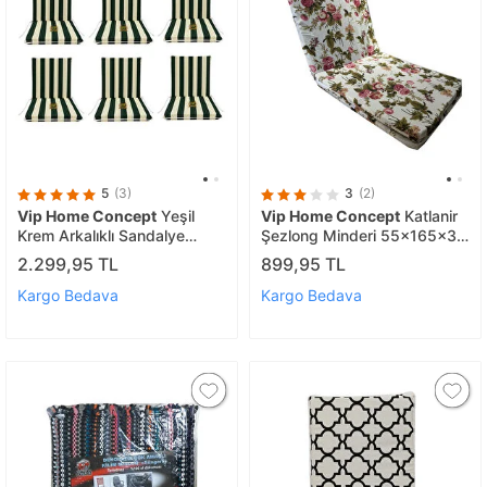
5
(3)
3
(2)
Vip Home Concept
Yeşil
Vip Home Concept
Katlanir
Krem Arkalıklı Sandalye
Şezlong Minderi 55x165x3
Minderi 6'lı
Cm-i.g
2.299,95 TL
899,95 TL
Kargo Bedava
Kargo Bedava