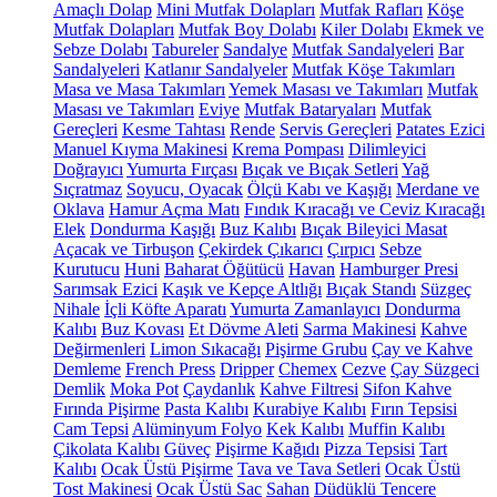
Amaçlı Dolap
Mini Mutfak Dolapları
Mutfak Rafları
Köşe
Mutfak Dolapları
Mutfak Boy Dolabı
Kiler Dolabı
Ekmek ve
Sebze Dolabı
Tabureler
Sandalye
Mutfak Sandalyeleri
Bar
Sandalyeleri
Katlanır Sandalyeler
Mutfak Köşe Takımları
Masa ve Masa Takımları
Yemek Masası ve Takımları
Mutfak
Masası ve Takımları
Eviye
Mutfak Bataryaları
Mutfak
Gereçleri
Kesme Tahtası
Rende
Servis Gereçleri
Patates Ezici
Manuel Kıyma Makinesi
Krema Pompası
Dilimleyici
Doğrayıcı
Yumurta Fırçası
Bıçak ve Bıçak Setleri
Yağ
Sıçratmaz
Soyucu, Oyacak
Ölçü Kabı ve Kaşığı
Merdane ve
Oklava
Hamur Açma Matı
Fındık Kıracağı ve Ceviz Kıracağı
Elek
Dondurma Kaşığı
Buz Kalıbı
Bıçak Bileyici Masat
Açacak ve Tirbuşon
Çekirdek Çıkarıcı
Çırpıcı
Sebze
Kurutucu
Huni
Baharat Öğütücü
Havan
Hamburger Presi
Sarımsak Ezici
Kaşık ve Kepçe Altlığı
Bıçak Standı
Süzgeç
Nihale
İçli Köfte Aparatı
Yumurta Zamanlayıcı
Dondurma
Kalıbı
Buz Kovası
Et Dövme Aleti
Sarma Makinesi
Kahve
Değirmenleri
Limon Sıkacağı
Pişirme Grubu
Çay ve Kahve
Demleme
French Press
Dripper
Chemex
Cezve
Çay Süzgeci
Demlik
Moka Pot
Çaydanlık
Kahve Filtresi
Sifon Kahve
Fırında Pişirme
Pasta Kalıbı
Kurabiye Kalıbı
Fırın Tepsisi
Cam Tepsi
Alüminyum Folyo
Kek Kalıbı
Muffin Kalıbı
Çikolata Kalıbı
Güveç
Pişirme Kağıdı
Pizza Tepsisi
Tart
Kalıbı
Ocak Üstü Pişirme
Tava ve Tava Setleri
Ocak Üstü
Tost Makinesi
Ocak Üstü Sac
Sahan
Düdüklü Tencere