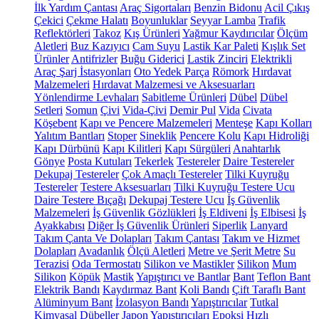
İlk Yardım Çantası
Araç Sigortaları
Benzin Bidonu
Acil Çıkış
Çekici
Çekme Halatı
Boyunluklar
Seyyar Lamba
Trafik
Reflektörleri
Takoz
Kış Ürünleri
Yağmur Kaydırıcılar
Ölçüm
Aletleri
Buz Kazıyıcı
Cam Suyu
Lastik Kar Paleti
Kışlık Set
Ürünler
Antifrizler
Buğu Giderici
Lastik Zinciri
Elektrikli
Araç Şarj İstasyonları
Oto Yedek Parça
Römork
Hırdavat
Malzemeleri
Hırdavat Malzemesi ve Aksesuarları
Yönlendirme Levhaları
Sabitleme Ürünleri
Dübel
Dübel
Setleri
Somun
Çivi
Vida-Çivi
Demir Pul
Vida
Civata
Köşebent
Kapı ve Pencere Malzemeleri
Menteşe
Kapı Kolları
Yalıtım Bantları
Stoper
Sineklik
Pencere Kolu
Kapı Hidroliği
Kapı Dürbünü
Kapı Kilitleri
Kapı Sürgüleri
Anahtarlık
Gönye
Posta Kutuları
Tekerlek
Testereler
Daire Testereler
Dekupaj Testereler
Çok Amaçlı Testereler
Tilki Kuyruğu
Testereler
Testere Aksesuarları
Tilki Kuyruğu Testere Ucu
Daire Testere Bıçağı
Dekupaj Testere Ucu
İş Güvenlik
Malzemeleri
İş Güvenlik Gözlükleri
İş Eldiveni
İş Elbisesi
İş
Ayakkabısı
Diğer İş Güvenlik Ürünleri
Siperlik
Lanyard
Takım Çanta Ve Dolapları
Takım Çantası
Takım ve Hizmet
Dolapları
Avadanlık
Ölçü Aletleri
Metre ve Şerit Metre
Su
Terazisi
Oda Termostatı
Silikon ve Mastikler
Silikon
Mum
Silikon
Köpük
Mastik
Yapıştırıcı ve Bantlar
Bant
Teflon Bant
Elektrik Bandı
Kaydırmaz Bant
Koli Bandı
Çift Taraflı Bant
Alüminyum Bant
İzolasyon Bandı
Yapıştırıcılar
Tutkal
Kimyasal Dübeller
Japon Yapıştırıcıları
Epoksi
Hızlı