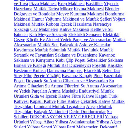
ve Tava
Pizza Makinesi
Krep Makinesi
Basküller
Yiyecek
Hazırlama
Mutfak Tartısı
Mikser
Kıyma Makinesi
Blender
Doğrayıcı ve Rondolar
Meyve Kurutma Makinesi
Dondurma
Makinesi
Hamur Yoğurma Makinesi ve Mutfak Şefleri
Yoğurt
Makinesi
Mutfak Robotu
İçecek Hazırlama
Narenciye
Sıkacağı
Çay Makineleri
Kahve Makinesi
Kettle ve Su
Isıtıcılar
Katı Meyve Sıkacağı
Elektrikli Semaver
Elektrikli
Cezve
Küçük Ev Aletleri Yedek Parça ve Aksesuarları
Mutfak
Aksesuarları
Mutfak Seti
Bulaşıklık
Askı ve Kancalar
Kaydırmaz
Mutfak Sabunluk
Mutfak Havluluk
Mutfak
Seramik ve Fayansları
Saklama ve Düzenleme
Kavanoz
Saklama ve Karıştırma Kabı
Çöp Poşeti
Sebzelikler
Saklama
Bonesi ve Kapağı
Mutfak Raf Düzenleyici
Poşetlik
Kaşıklık
Beslenme Kutusu
Damacana Pompası
Ekmeklik
Sefer Tası
Streç Film
Peçete Yüzüğü
Kavanoz Kapağı
Pipet
Buzdolabı
Poşeti
Doypack
Su Arıtma Cihazları ve Aksesuarları
Su
Arıtma Cihazları
Su Arıtma Filtreleri
Su Arıtma Aksesuarları
ve Yedek Parçaları
Arıtma Musluğu
Endüstriyel Mutfak
Ürünleri
Gıda ve İçecek
Kahve
Filtre Kahve Kağıdı
Türk
Kahvesi
Kapsül Kahve
Filtre Kahve
Çekirdek Kahve
Mutfak
Tezgahları
Laminant Mutfak Tezgahları
Ahşap Mutfak
Tezgahları
Bulaşık Makineleri
Derin Dondurucular
Su
Sebilleri
DEKORASYON VE EV GEREÇLERİ
Yılbaşı
Ürünleri
Yılbaşı Ağacı
Yılbaşı Aydınlatmaları
Yılbaşı Ağacı
Süsleri
Yılbaşı Sepeti
Yılbaşı Parti Malzemeleri
Dekoratif