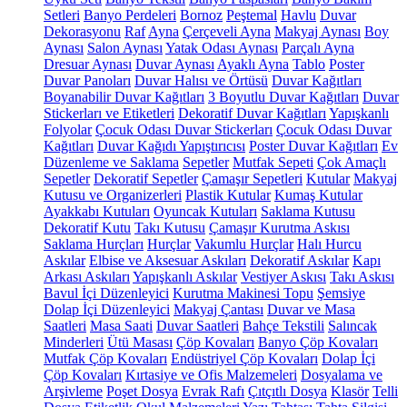
Setleri
Banyo Perdeleri
Bornoz
Peştemal
Havlu
Duvar
Dekorasyonu
Raf
Ayna
Çerçeveli Ayna
Makyaj Aynası
Boy
Aynası
Salon Aynası
Yatak Odası Aynası
Parçalı Ayna
Dresuar Aynası
Duvar Aynası
Ayaklı Ayna
Tablo
Poster
Duvar Panoları
Duvar Halısı ve Örtüsü
Duvar Kağıtları
Boyanabilir Duvar Kağıtları
3 Boyutlu Duvar Kağıtları
Duvar
Stickerları ve Etiketleri
Dekoratif Duvar Kağıtları
Yapışkanlı
Folyolar
Çocuk Odası Duvar Stickerları
Çocuk Odası Duvar
Kağıtları
Duvar Kağıdı Yapıştırıcısı
Poster Duvar Kağıtları
Ev
Düzenleme ve Saklama
Sepetler
Mutfak Sepeti
Çok Amaçlı
Sepetler
Dekoratif Sepetler
Çamaşır Sepetleri
Kutular
Makyaj
Kutusu ve Organizerleri
Plastik Kutular
Kumaş Kutular
Ayakkabı Kutuları
Oyuncak Kutuları
Saklama Kutusu
Dekoratif Kutu
Takı Kutusu
Çamaşır Kurutma Askısı
Saklama Hurçları
Hurçlar
Vakumlu Hurçlar
Halı Hurcu
Askılar
Elbise ve Aksesuar Askıları
Dekoratif Askılar
Kapı
Arkası Askıları
Yapışkanlı Askılar
Vestiyer Askısı
Takı Askısı
Bavul İçi Düzenleyici
Kurutma Makinesi Topu
Şemsiye
Dolap İçi Düzenleyici
Makyaj Çantası
Duvar ve Masa
Saatleri
Masa Saati
Duvar Saatleri
Bahçe Tekstili
Salıncak
Minderleri
Ütü Masası
Çöp Kovaları
Banyo Çöp Kovaları
Mutfak Çöp Kovaları
Endüstriyel Çöp Kovaları
Dolap İçi
Çöp Kovaları
Kırtasiye ve Ofis Malzemeleri
Dosyalama ve
Arşivleme
Poşet Dosya
Evrak Rafı
Çıtçıtlı Dosya
Klasör
Telli