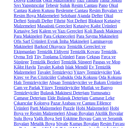
Dosya
Etiketlik
Okul Malzemeleri
Yazı Tahtası
Tahta Silgisi
Sıvı Yapıştırıcılar
Tebeşir
Suluk
Resim Çantası
Pano
Okul
Çantası
Kalem Kutusu
Beslenme Çantası
Resim Boyaları ve
Resim Boya Malzemeleri
Selobant
Ajanda
Defter
Okul
Defteri
Spiralli Defter
Fihrist
Not Defteri
Bloknot
Kırtasiye
Malzemeleri
Masaüstü Gereçleri
Kırtasiye Kağıt Ürünleri
Kırtasiye Seti
Kalem ve Yazı Gereçleri
Koli Bandı Makinesi
Para Makineleri
Para Çekmeceleri
Para Sayma Makineleri
Ofis Sarf Ürünleri
Evrak İmha Makineleri
Laminasyon
Makineleri
Barkod Okuyucu
Temizlik Gereçleri ve
Ekipmanları
Temizlik Eldiveni
Temizlik Kovası
Temizlik,
Ovma Teli
Tüy Toplama Ürünleri
Faraş
Çekpas
Fırça ve
Süpürge
Temizlik Bezleri
Temizlik Süngeri
Paspas ve Mop
Kâğıt Havlu
Tuvalet Kağıdı
Islak Mendil
Ev Temizlik
Malzemeleri
Tuvalet Temizleyici
Yüzey Temizleyiciler
Yağ,
Kireç ve Pas Çözücüler
Çubuklu Oda Kokusu
Oda Kokusu
Halı Temizleyiciler
Ahşap Temizleyiciler ve Bakım Ürünleri
Cam ve Parlak Yüzey Temizleyiciler
Mutfak ve Banyo
Temizleyiciler
Bulaşık Makinesi Deterjanı
Yumuşatıcı
Çamaşır Deterjanı
Elde Bulaşık Deterjanı
Çamaşır Leke
Çıkarıcılar
Kolonya
Pazar Arabası ve Çantası
Eğlence
Ürünleri
Parti Malzemeleri
Puzzle
Hobi Malzemeleri
Hobi
Boya ve Resim Malzemeleri
Ahşap Boyaları
Akrilik Boyalar
Sulu Boya
Yağlı Boya Seti
Eskitme Boyası
Cam ve Seramik
Boyaları
Metalik Boya
Şövale
Kumaş Boyaları
Resim Fırçası