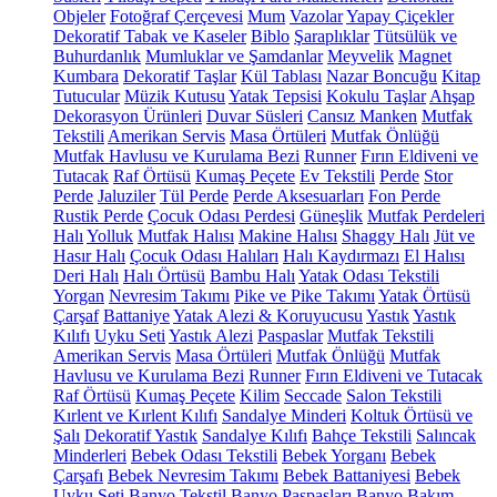
Objeler
Fotoğraf Çerçevesi
Mum
Vazolar
Yapay Çiçekler
Dekoratif Tabak ve Kaseler
Biblo
Şaraplıklar
Tütsülük ve
Buhurdanlık
Mumluklar ve Şamdanlar
Meyvelik
Magnet
Kumbara
Dekoratif Taşlar
Kül Tablası
Nazar Boncuğu
Kitap
Tutucular
Müzik Kutusu
Yatak Tepsisi
Kokulu Taşlar
Ahşap
Dekorasyon Ürünleri
Duvar Süsleri
Cansız Manken
Mutfak
Tekstili
Amerikan Servis
Masa Örtüleri
Mutfak Önlüğü
Mutfak Havlusu ve Kurulama Bezi
Runner
Fırın Eldiveni ve
Tutacak
Raf Örtüsü
Kumaş Peçete
Ev Tekstili
Perde
Stor
Perde
Jaluziler
Tül Perde
Perde Aksesuarları
Fon Perde
Rustik Perde
Çocuk Odası Perdesi
Güneşlik
Mutfak Perdeleri
Halı
Yolluk
Mutfak Halısı
Makine Halısı
Shaggy Halı
Jüt ve
Hasır Halı
Çocuk Odası Halıları
Halı Kaydırmazı
El Halısı
Deri Halı
Halı Örtüsü
Bambu Halı
Yatak Odası Tekstili
Yorgan
Nevresim Takımı
Pike ve Pike Takımı
Yatak Örtüsü
Çarşaf
Battaniye
Yatak Alezi & Koruyucusu
Yastık
Yastık
Kılıfı
Uyku Seti
Yastık Alezi
Paspaslar
Mutfak Tekstili
Amerikan Servis
Masa Örtüleri
Mutfak Önlüğü
Mutfak
Havlusu ve Kurulama Bezi
Runner
Fırın Eldiveni ve Tutacak
Raf Örtüsü
Kumaş Peçete
Kilim
Seccade
Salon Tekstili
Kırlent ve Kırlent Kılıfı
Sandalye Minderi
Koltuk Örtüsü ve
Şalı
Dekoratif Yastık
Sandalye Kılıfı
Bahçe Tekstili
Salıncak
Minderleri
Bebek Odası Tekstili
Bebek Yorganı
Bebek
Çarşafı
Bebek Nevresim Takımı
Bebek Battaniyesi
Bebek
Uyku Seti
Banyo Tekstil
Banyo Paspasları
Banyo Bakım