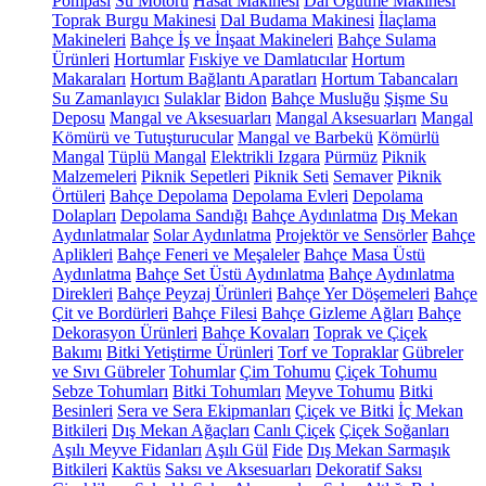
Pompası
Su Motoru
Hasat Makinesi
Dal Öğütme Makinesi
Toprak Burgu Makinesi
Dal Budama Makinesi
İlaçlama
Makineleri
Bahçe İş ve İnşaat Makineleri
Bahçe Sulama
Ürünleri
Hortumlar
Fıskiye ve Damlatıcılar
Hortum
Makaraları
Hortum Bağlantı Aparatları
Hortum Tabancaları
Su Zamanlayıcı
Sulaklar
Bidon
Bahçe Musluğu
Şişme Su
Deposu
Mangal ve Aksesuarları
Mangal Aksesuarları
Mangal
Kömürü ve Tutuşturucular
Mangal ve Barbekü
Kömürlü
Mangal
Tüplü Mangal
Elektrikli Izgara
Pürmüz
Piknik
Malzemeleri
Piknik Sepetleri
Piknik Seti
Semaver
Piknik
Örtüleri
Bahçe Depolama
Depolama Evleri
Depolama
Dolapları
Depolama Sandığı
Bahçe Aydınlatma
Dış Mekan
Aydınlatmalar
Solar Aydınlatma
Projektör ve Sensörler
Bahçe
Aplikleri
Bahçe Feneri ve Meşaleler
Bahçe Masa Üstü
Aydınlatma
Bahçe Set Üstü Aydınlatma
Bahçe Aydınlatma
Direkleri
Bahçe Peyzaj Ürünleri
Bahçe Yer Döşemeleri
Bahçe
Çit ve Bordürleri
Bahçe Filesi
Bahçe Gizleme Ağları
Bahçe
Dekorasyon Ürünleri
Bahçe Kovaları
Toprak ve Çiçek
Bakımı
Bitki Yetiştirme Ürünleri
Torf ve Topraklar
Gübreler
ve Sıvı Gübreler
Tohumlar
Çim Tohumu
Çiçek Tohumu
Sebze Tohumları
Bitki Tohumları
Meyve Tohumu
Bitki
Besinleri
Sera ve Sera Ekipmanları
Çiçek ve Bitki
İç Mekan
Bitkileri
Dış Mekan Ağaçları
Canlı Çiçek
Çiçek Soğanları
Aşılı Meyve Fidanları
Aşılı Gül
Fide
Dış Mekan Sarmaşık
Bitkileri
Kaktüs
Saksı ve Aksesuarları
Dekoratif Saksı