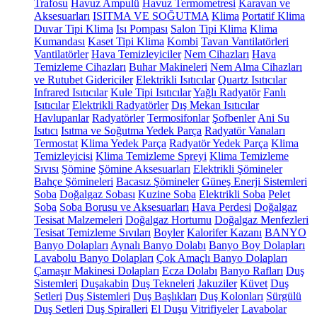
Trafosu
Havuz Ampulü
Havuz Termometresi
Karavan ve
Aksesuarları
ISITMA VE SOĞUTMA
Klima
Portatif Klima
Duvar Tipi Klima
Isı Pompası
Salon Tipi Klima
Klima
Kumandası
Kaset Tipi Klima
Kombi
Tavan Vantilatörleri
Vantilatörler
Hava Temizleyiciler
Nem Cihazları
Hava
Temizleme Cihazları
Buhar Makineleri
Nem Alma Cihazları
ve Rutubet Gidericiler
Elektrikli Isıtıcılar
Quartz Isıtıcılar
Infrared Isıtıcılar
Kule Tipi Isıtıcılar
Yağlı Radyatör
Fanlı
Isıtıcılar
Elektrikli Radyatörler
Dış Mekan Isıtıcılar
Havlupanlar
Radyatörler
Termosifonlar
Şofbenler
Ani Su
Isıtıcı
Isıtma ve Soğutma Yedek Parça
Radyatör Vanaları
Termostat
Klima Yedek Parça
Radyatör Yedek Parça
Klima
Temizleyicisi
Klima Temizleme Spreyi
Klima Temizleme
Sıvısı
Şömine
Şömine Aksesuarları
Elektrikli Şömineler
Bahçe Şömineleri
Bacasız Şömineler
Güneş Enerji Sistemleri
Soba
Doğalgaz Sobası
Kuzine Soba
Elektrikli Soba
Pelet
Soba
Soba Borusu ve Aksesuarları
Hava Perdesi
Doğalgaz
Tesisat Malzemeleri
Doğalgaz Hortumu
Doğalgaz Menfezleri
Tesisat Temizleme Sıvıları
Boyler
Kalorifer Kazanı
BANYO
Banyo Dolapları
Aynalı Banyo Dolabı
Banyo Boy Dolapları
Lavabolu Banyo Dolapları
Çok Amaçlı Banyo Dolapları
Çamaşır Makinesi Dolapları
Ecza Dolabı
Banyo Rafları
Duş
Sistemleri
Duşakabin
Duş Tekneleri
Jakuziler
Küvet
Duş
Setleri
Duş Sistemleri
Duş Başlıkları
Duş Kolonları
Sürgülü
Duş Setleri
Duş Spiralleri
El Duşu
Vitrifiyeler
Lavabolar