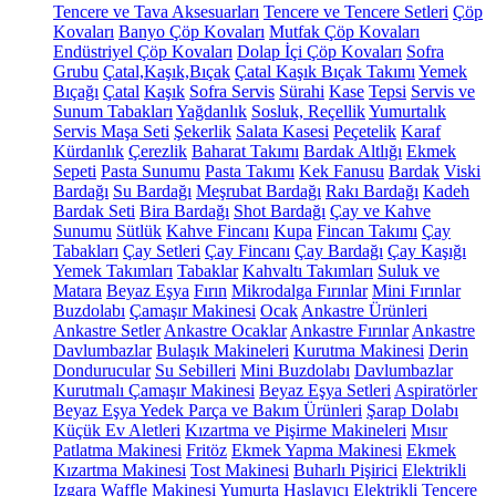
Tencere ve Tava Aksesuarları
Tencere ve Tencere Setleri
Çöp
Kovaları
Banyo Çöp Kovaları
Mutfak Çöp Kovaları
Endüstriyel Çöp Kovaları
Dolap İçi Çöp Kovaları
Sofra
Grubu
Çatal,Kaşık,Bıçak
Çatal Kaşık Bıçak Takımı
Yemek
Bıçağı
Çatal
Kaşık
Sofra Servis
Sürahi
Kase
Tepsi
Servis ve
Sunum Tabakları
Yağdanlık
Sosluk, Reçellik
Yumurtalık
Servis Maşa Seti
Şekerlik
Salata Kasesi
Peçetelik
Karaf
Kürdanlık
Çerezlik
Baharat Takımı
Bardak Altlığı
Ekmek
Sepeti
Pasta Sunumu
Pasta Takımı
Kek Fanusu
Bardak
Viski
Bardağı
Su Bardağı
Meşrubat Bardağı
Rakı Bardağı
Kadeh
Bardak Seti
Bira Bardağı
Shot Bardağı
Çay ve Kahve
Sunumu
Sütlük
Kahve Fincanı
Kupa
Fincan Takımı
Çay
Tabakları
Çay Setleri
Çay Fincanı
Çay Bardağı
Çay Kaşığı
Yemek Takımları
Tabaklar
Kahvaltı Takımları
Suluk ve
Matara
Beyaz Eşya
Fırın
Mikrodalga Fırınlar
Mini Fırınlar
Buzdolabı
Çamaşır Makinesi
Ocak
Ankastre Ürünleri
Ankastre Setler
Ankastre Ocaklar
Ankastre Fırınlar
Ankastre
Davlumbazlar
Bulaşık Makineleri
Kurutma Makinesi
Derin
Dondurucular
Su Sebilleri
Mini Buzdolabı
Davlumbazlar
Kurutmalı Çamaşır Makinesi
Beyaz Eşya Setleri
Aspiratörler
Beyaz Eşya Yedek Parça ve Bakım Ürünleri
Şarap Dolabı
Küçük Ev Aletleri
Kızartma ve Pişirme Makineleri
Mısır
Patlatma Makinesi
Fritöz
Ekmek Yapma Makinesi
Ekmek
Kızartma Makinesi
Tost Makinesi
Buharlı Pişirici
Elektrikli
Izgara
Waffle Makinesi
Yumurta Haşlayıcı
Elektrikli Tencere