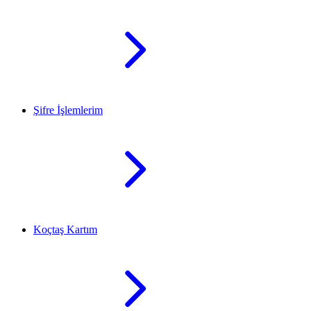
Şifre İşlemlerim
Koçtaş Kartım