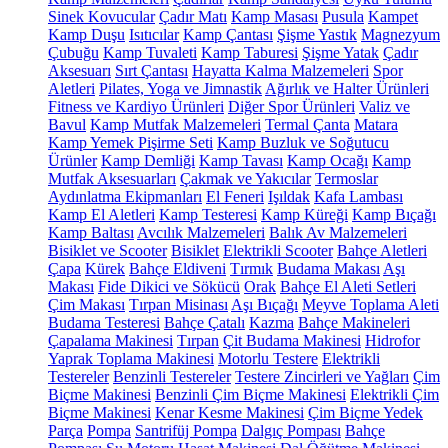
Sinek Kovucular
Çadır Matı
Kamp Masası
Pusula
Kampet
Kamp Duşu
Isıtıcılar
Kamp Çantası
Şişme Yastık
Magnezyum
Çubuğu
Kamp Tuvaleti
Kamp Taburesi
Şişme Yatak
Çadır
Aksesuarı
Sırt Çantası
Hayatta Kalma Malzemeleri
Spor
Aletleri
Pilates, Yoga ve Jimnastik
Ağırlık ve Halter Ürünleri
Fitness ve Kardiyo Ürünleri
Diğer Spor Ürünleri
Valiz ve
Bavul
Kamp Mutfak Malzemeleri
Termal Çanta
Matara
Kamp Yemek Pişirme Seti
Kamp Buzluk ve Soğutucu
Ürünler
Kamp Demliği
Kamp Tavası
Kamp Ocağı
Kamp
Mutfak Aksesuarları
Çakmak ve Yakıcılar
Termoslar
Aydınlatma Ekipmanları
El Feneri
Işıldak
Kafa Lambası
Kamp El Aletleri
Kamp Testeresi
Kamp Küreği
Kamp Bıçağı
Kamp Baltası
Avcılık Malzemeleri
Balık Av Malzemeleri
Bisiklet ve Scooter
Bisiklet
Elektrikli Scooter
Bahçe Aletleri
Çapa
Kürek
Bahçe Eldiveni
Tırmık
Budama Makası
Aşı
Makası
Fide Dikici ve Sökücü
Orak
Bahçe El Aleti Setleri
Çim Makası
Tırpan Misinası
Aşı Bıçağı
Meyve Toplama Aleti
Budama Testeresi
Bahçe Çatalı
Kazma
Bahçe Makineleri
Çapalama Makinesi
Tırpan
Çit Budama Makinesi
Hidrofor
Yaprak Toplama Makinesi
Motorlu Testere
Elektrikli
Testereler
Benzinli Testereler
Testere Zincirleri ve Yağları
Çim
Biçme Makinesi
Benzinli Çim Biçme Makinesi
Elektrikli Çim
Biçme Makinesi
Kenar Kesme Makinesi
Çim Biçme Yedek
Parça
Pompa
Santrifüj Pompa
Dalgıç Pompası
Bahçe