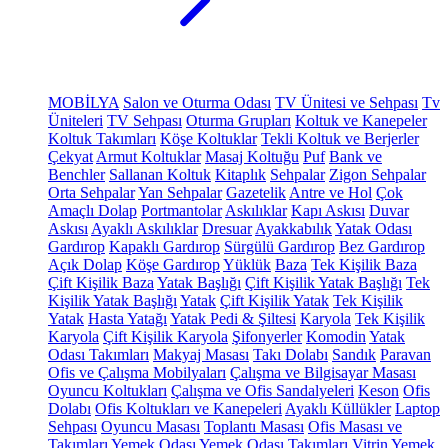
MOBİLYA
Salon ve Oturma Odası
TV Ünitesi ve Sehpası
Tv
Üniteleri
TV Sehpası
Oturma Grupları
Koltuk ve Kanepeler
Koltuk Takımları
Köşe Koltuklar
Tekli Koltuk ve Berjerler
Çekyat
Armut Koltuklar
Masaj Koltuğu
Puf
Bank ve
Benchler
Sallanan Koltuk
Kitaplık
Sehpalar
Zigon Sehpalar
Orta Sehpalar
Yan Sehpalar
Gazetelik
Antre ve Hol
Çok
Amaçlı Dolap
Portmantolar
Askılıklar
Kapı Askısı
Duvar
Askısı
Ayaklı Askılıklar
Dresuar
Ayakkabılık
Yatak Odası
Gardırop
Kapaklı Gardırop
Sürgülü Gardırop
Bez Gardırop
Açık Dolap
Köşe Gardırop
Yüklük
Baza
Tek Kişilik Baza
Çift Kişilik Baza
Yatak Başlığı
Çift Kişilik Yatak Başlığı
Tek
Kişilik Yatak Başlığı
Yatak
Çift Kişilik Yatak
Tek Kişilik
Yatak
Hasta Yatağı
Yatak Pedi & Şiltesi
Karyola
Tek Kişilik
Karyola
Çift Kişilik Karyola
Şifonyerler
Komodin
Yatak
Odası Takımları
Makyaj Masası
Takı Dolabı
Sandık
Paravan
Ofis ve Çalışma Mobilyaları
Çalışma ve Bilgisayar Masası
Oyuncu Koltukları
Çalışma ve Ofis Sandalyeleri
Keson
Ofis
Dolabı
Ofis Koltukları ve Kanepeleri
Ayaklı Küllükler
Laptop
Sehpası
Oyuncu Masası
Toplantı Masası
Ofis Masası ve
Takımları
Yemek Odası
Yemek Odası Takımları
Vitrin
Yemek