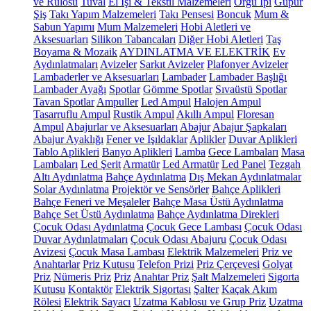
ve Rulosu
Tuval
El İşi & Tekstil Malzemeleri
Örgü İpi
Güpür
Şiş
Takı Yapım Malzemeleri
Takı Pensesi
Boncuk
Mum &
Sabun Yapımı
Mum Malzemeleri
Hobi Aletleri ve
Aksesuarları
Silikon Tabancaları
Diğer Hobi Aletleri
Taş
Boyama & Mozaik
AYDINLATMA VE ELEKTRİK
Ev
Aydınlatmaları
Avizeler
Sarkıt Avizeler
Plafonyer Avizeler
Lambaderler ve Aksesuarları
Lambader
Lambader Başlığı
Lambader Ayağı
Spotlar
Gömme Spotlar
Sıvaüstü Spotlar
Tavan Spotlar
Ampuller
Led Ampul
Halojen Ampul
Tasarruflu Ampul
Rustik Ampul
Akıllı Ampul
Floresan
Ampul
Abajurlar ve Aksesuarları
Abajur
Abajur Şapkaları
Abajur Ayaklığı
Fener ve Işıldaklar
Aplikler
Duvar Aplikleri
Tablo Aplikleri
Banyo Aplikleri
Lamba
Gece Lambaları
Masa
Lambaları
Led Şerit
Armatür
Led Armatür
Led Panel
Tezgah
Altı Aydınlatma
Bahçe Aydınlatma
Dış Mekan Aydınlatmalar
Solar Aydınlatma
Projektör ve Sensörler
Bahçe Aplikleri
Bahçe Feneri ve Meşaleler
Bahçe Masa Üstü Aydınlatma
Bahçe Set Üstü Aydınlatma
Bahçe Aydınlatma Direkleri
Çocuk Odası Aydınlatma
Çocuk Gece Lambası
Çocuk Odası
Duvar Aydınlatmaları
Çocuk Odası Abajuru
Çocuk Odası
Avizesi
Çocuk Masa Lambası
Elektrik Malzemeleri
Priz ve
Anahtarlar
Priz Kutusu
Telefon Prizi
Priz Çerçevesi
Golyat
Priz
Nümeris Priz
Priz
Anahtar Priz
Şalt Malzemeleri
Sigorta
Kutusu
Kontaktör
Elektrik Sigortası
Şalter
Kaçak Akım
Rölesi
Elektrik Sayacı
Uzatma Kablosu ve Grup Priz
Uzatma