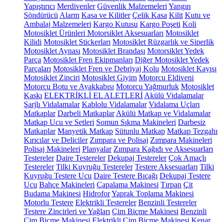
Yapıştırıcı
Merdivenler
Güvenlik Malzemeleri
Yangın
Söndürücü
Alarm
Kasa ve Kilitler
Çelik Kasa
Kilit
Kutu ve
Ambalaj Malzemeleri
Kargo Kutusu
Kargo Poşeti
Koli
Motosiklet Ürünleri
Motorsiklet Aksesuarları
Motosiklet
Kilidi
Motosiklet Stickerları
Motosiklet Rüzgarlık ve Siperlik
Motosiklet Aynası
Motosiklet Brandası
Motorsiklet Yedek
Parça
Motosiklet Fren Ekipmanları
Diğer Motosiklet Yedek
Parçaları
Motosiklet Fren ve Debriyaj Kolu
Motosiklet Kayışı
Motosiklet Zinciri
Motosiklet Giyim
Motorcu Eldiveni
Motorcu Botu ve Ayakkabısı
Motorcu Yağmurluk
Motosiklet
Kaskı
ELEKTRİKLİ EL ALETLERİ
Akülü Vidalamalar
Şarjlı Vidalamalar
Kablolu Vidalamalar
Vidalama Uçları
Matkaplar
Darbeli Matkaplar
Akülü Matkap ve Vidalamalar
Matkap Ucu ve Setleri
Somun Sıkma Makineleri
Darbesiz
Matkaplar
Manyetik Matkap
Sütunlu Matkap
Matkap Tezgahı
Kırıcılar ve Deliciler
Zımpara ve Polisaj
Zımpara Makineleri
Polisaj Makineleri
Planyalar
Zımpara Kağıdı ve Aksesuarları
Testereler
Daire Testereler
Dekupaj Testereler
Çok Amaçlı
Testereler
Tilki Kuyruğu Testereler
Testere Aksesuarları
Tilki
Kuyruğu Testere Ucu
Daire Testere Bıçağı
Dekupaj Testere
Ucu
Bahçe Makineleri
Çapalama Makinesi
Tırpan
Çit
Budama Makinesi
Hidrofor
Yaprak Toplama Makinesi
Motorlu Testere
Elektrikli Testereler
Benzinli Testereler
Testere Zincirleri ve Yağları
Çim Biçme Makinesi
Benzinli
Çim Biçme Makinesi
Elektrikli Çim Biçme Makinesi
Kenar