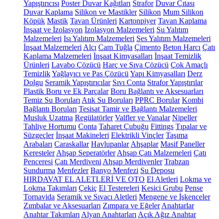
Yapıştırıcısı
Poster Duvar Kağıtları
Strafor
Duvar Çıtası
Duvar Kaplama
Silikon ve Mastikler
Silikon
Mum Silikon
Köpük
Mastik
Tavan Ürünleri
Kartonpiyer
Tavan Kaplama
İnşaat ve İzolasyon
İzolasyon Malzemeleri
Su Yalıtım
Malzemeleri
Isı Yalıtım Malzemeleri
Ses Yalıtım Malzemeleri
İnşaat Malzemeleri
Alçı
Cam Tuğla
Çimento
Beton Harcı
Çatı
Kaplama Malzemeleri
İnşaat Kimyasalları
İnşaat Temizlik
Ürünleri
Lavabo Çözücü
Harç ve Sıva Çözücü
Çok Amaçlı
Temizlik
Yağlayıcı ve Pas Çözücü
Yapı Kimyasalları
Derz
Dolgu
Seramik Yapıştırıcılar
Sıvı Conta
Strafor Yapıştırılar
Plastik Boru ve Ek Parçalar
Boru Bağlantı ve Aksesuarları
Temiz Su Boruları
Atık Su Boruları
PPRC Borular
Kombi
Bağlantı Boruları
Tesisat Tamir ve Bağlantı Malzemeleri
Musluk Uzatma
Regülatörler
Valfler ve Vanalar
Nipeller
Tahliye Hortumu
Conta
Taharet Çubuğu
Fittings
Tıpalar ve
Süzgeçler
İnşaat Makineleri
Elektrikli Vinçler
Taşıma
Arabaları
Caraskallar
Havlupanlar
Ahşaplar
Masif Paneller
Keresteler
Ahşap Seperatörler
Ahşap Çatı Malzemeleri
Çatı
Penceresi
Çatı Merdiveni
Ahşap Merdivenler
Trabzan
Sundurma
Menfezler
Banyo Menfezi
Su Deposu
HIRDAVAT EL ALETLERİ VE OTO
El Aletleri
Lokma ve
Lokma Takımları
Çekiç
El Testereleri
Kesici Grubu
Pense
Tornavida
Seramik ve Sıvacı Aletleri
Mengene ve İşkenceler
Zımbalar ve Aksesuarları
Zımpara ve Eğeler
Anahtarlar
Anahtar Takımları
Alyan Anahtarları
Açık Ağız Anahtar