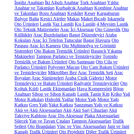
İngiliz Anahtarı
İki Ağızlı Anahtar
Tork Anahtarı
Yıldız
Anahtar ve Takımları
Kurbağcık Anahtarı
Kombine Anahtar
ve Takımları
Boru Anahtarı
Keskiler
Keser
Kargaburun
Balyoz
Balta
Kesici Aletler
Makas
Maket Bıçağı
Iskarpela
Oto Ürünleri
Lastik
Yaz Lastiği
Kış Lastiği
4 Mevsim Lastik
Oto Teknik Malzemeler
Araç İçi Aksesuar
Oto Güneşlik
Oto
Küllükler
Araç Buzdolapları
Bagaj Düzenleyici
Araba
Kokuları
Araç İçi Telefon Tutucular
Bagaj Havuzu
Oto
Paspası
Araç İçi Kamera
Oto Multimedya ve Görüntü
Sistemleri
Oto Bakım Temizlik Ürünleri
Basınçlı Yıkama
Makineleri
Tampon Parlatıcı ve Temizleyiciler
Torpido
Temizlik ve Bakım Ürünleri
Oto Şampuan
Oto Cila ve
Parlatıcı Ürünleri
Polyester Macun
Oto Cam Bakım Ürünleri
ve Temizleyiciler
Mikrofiber Bez
Araç Temizlik Seti
Araç
Boyaları
Araç Süpürgeleri
Araba Çizik Giderici
Motor
Temizleyici ve Bakım Ürünleri
Radyatör Temizleyiciler
Oto
Koltuk Kılıfı
Lastik Ekipmanları
Hava Kompresörü
Bijon
Anahtarı
Sibop ve Sibop Kapağı
Lastik Tamir Kiti
Kriko
Yağ
Motor Katkıları
Hidrolik Yağlar
Motor Yağı
Motor Yağı
Katkısı
Gres Yağı
Yakıt Katkısı
Şanzıman Yağı ve Katkısı
Akü ve Akü Aksesuarları
Akü
Akü Şarj Cihazları
Akü
Takviye Kablosu
Araç Dış Aksesuar
Plaka Aksesuarları
Silecek
Yan ve Tavan Çıtaları
Tampon Aksesuarları
Trafik
Setleri
Oto Brandaları
Vinç ve Vinç Aksesuarları
Jant ve Jant
Kapağı
Trafik Ürünleri
Oto Projektör
Diğer Trafik Ürünleri