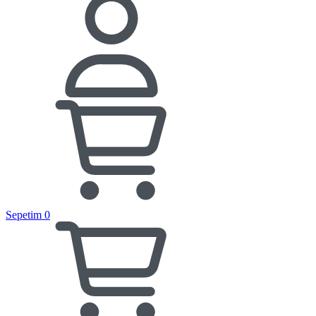
Sepetim
0