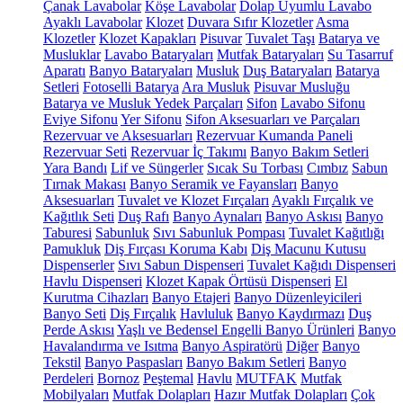
Çanak Lavabolar
Köşe Lavabolar
Dolap Uyumlu Lavabo
Ayaklı Lavabolar
Klozet
Duvara Sıfır Klozetler
Asma
Klozetler
Klozet Kapakları
Pisuvar
Tuvalet Taşı
Batarya ve
Musluklar
Lavabo Bataryaları
Mutfak Bataryaları
Su Tasarruf
Aparatı
Banyo Bataryaları
Musluk
Duş Bataryaları
Batarya
Setleri
Fotoselli Batarya
Ara Musluk
Pisuvar Musluğu
Batarya ve Musluk Yedek Parçaları
Sifon
Lavabo Sifonu
Eviye Sifonu
Yer Sifonu
Sifon Aksesuarları ve Parçaları
Rezervuar ve Aksesuarları
Rezervuar Kumanda Paneli
Rezervuar Seti
Rezervuar İç Takımı
Banyo Bakım Setleri
Yara Bandı
Lif ve Süngerler
Sıcak Su Torbası
Cımbız
Sabun
Tırnak Makası
Banyo Seramik ve Fayansları
Banyo
Aksesuarları
Tuvalet ve Klozet Fırçaları
Ayaklı Fırçalık ve
Kağıtlık Seti
Duş Rafı
Banyo Aynaları
Banyo Askısı
Banyo
Taburesi
Sabunluk
Sıvı Sabunluk Pompası
Tuvalet Kağıtlığı
Pamukluk
Diş Fırçası Koruma Kabı
Diş Macunu Kutusu
Dispenserler
Sıvı Sabun Dispenseri
Tuvalet Kağıdı Dispenseri
Havlu Dispenseri
Klozet Kapak Örtüsü Dispenseri
El
Kurutma Cihazları
Banyo Etajeri
Banyo Düzenleyicileri
Banyo Seti
Diş Fırçalık
Havluluk
Banyo Kaydırmazı
Duş
Perde Askısı
Yaşlı ve Bedensel Engelli Banyo Ürünleri
Banyo
Havalandırma ve Isıtma
Banyo Aspiratörü
Diğer
Banyo
Tekstil
Banyo Paspasları
Banyo Bakım Setleri
Banyo
Perdeleri
Bornoz
Peştemal
Havlu
MUTFAK
Mutfak
Mobilyaları
Mutfak Dolapları
Hazır Mutfak Dolapları
Çok