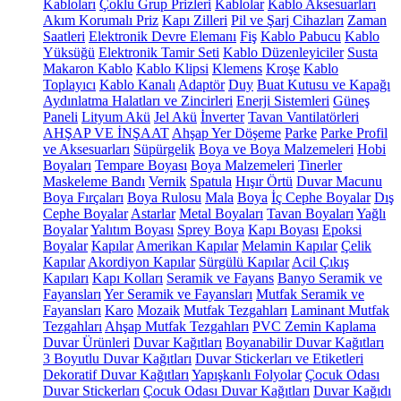
Kabloları
Çoklu Grup Prizleri
Kablolar
Kablo Aksesuarları
Akım Korumalı Priz
Kapı Zilleri
Pil ve Şarj Cihazları
Zaman
Saatleri
Elektronik Devre Elemanı
Fiş
Kablo Pabucu
Kablo
Yüksüğü
Elektronik Tamir Seti
Kablo Düzenleyiciler
Susta
Makaron Kablo
Kablo Klipsi
Klemens
Kroşe
Kablo
Toplayıcı
Kablo Kanalı
Adaptör
Duy
Buat Kutusu ve Kapağı
Aydınlatma Halatları ve Zincirleri
Enerji Sistemleri
Güneş
Paneli
Lityum Akü
Jel Akü
İnverter
Tavan Vantilatörleri
AHŞAP VE İNŞAAT
Ahşap Yer Döşeme
Parke
Parke Profil
ve Aksesuarları
Süpürgelik
Boya ve Boya Malzemeleri
Hobi
Boyaları
Tempare Boyası
Boya Malzemeleri
Tinerler
Maskeleme Bandı
Vernik
Spatula
Hışır Örtü
Duvar Macunu
Boya Fırçaları
Boya Rulosu
Mala
Boya
İç Cephe Boyalar
Dış
Cephe Boyalar
Astarlar
Metal Boyaları
Tavan Boyaları
Yağlı
Boyalar
Yalıtım Boyası
Sprey Boya
Kapı Boyası
Epoksi
Boyalar
Kapılar
Amerikan Kapılar
Melamin Kapılar
Çelik
Kapılar
Akordiyon Kapılar
Sürgülü Kapılar
Acil Çıkış
Kapıları
Kapı Kolları
Seramik ve Fayans
Banyo Seramik ve
Fayansları
Yer Seramik ve Fayansları
Mutfak Seramik ve
Fayansları
Karo
Mozaik
Mutfak Tezgahları
Laminant Mutfak
Tezgahları
Ahşap Mutfak Tezgahları
PVC Zemin Kaplama
Duvar Ürünleri
Duvar Kağıtları
Boyanabilir Duvar Kağıtları
3 Boyutlu Duvar Kağıtları
Duvar Stickerları ve Etiketleri
Dekoratif Duvar Kağıtları
Yapışkanlı Folyolar
Çocuk Odası
Duvar Stickerları
Çocuk Odası Duvar Kağıtları
Duvar Kağıdı