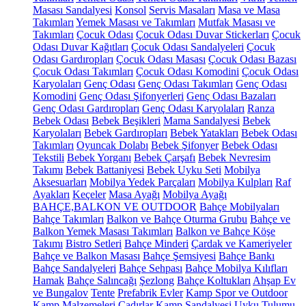
Masası Sandalyesi
Konsol
Servis Masaları
Masa ve Masa
Takımları
Yemek Masası ve Takımları
Mutfak Masası ve
Takımları
Çocuk Odası
Çocuk Odası Duvar Stickerları
Çocuk
Odası Duvar Kağıtları
Çocuk Odası Sandalyeleri
Çocuk
Odası Gardıropları
Çocuk Odası Masası
Çocuk Odası Bazası
Çocuk Odası Takımları
Çocuk Odası Komodini
Çocuk Odası
Karyolaları
Genç Odası
Genç Odası Takımları
Genç Odası
Komodini
Genç Odası Şifonyerleri
Genç Odası Bazaları
Genç Odası Gardıropları
Genç Odası Karyolaları
Ranza
Bebek Odası
Bebek Beşikleri
Mama Sandalyesi
Bebek
Karyolaları
Bebek Gardıropları
Bebek Yatakları
Bebek Odası
Takımları
Oyuncak Dolabı
Bebek Şifonyer
Bebek Odası
Tekstili
Bebek Yorganı
Bebek Çarşafı
Bebek Nevresim
Takımı
Bebek Battaniyesi
Bebek Uyku Seti
Mobilya
Aksesuarları
Mobilya Yedek Parçaları
Mobilya Kulpları
Raf
Ayakları
Keçeler
Masa Ayağı
Mobilya Ayağı
BAHÇE,BALKON VE OUTDOOR
Bahçe Mobilyaları
Bahçe Takımları
Balkon ve Bahçe Oturma Grubu
Bahçe ve
Balkon Yemek Masası Takımları
Balkon ve Bahçe Köşe
Takımı
Bistro Setleri
Bahçe Minderi
Çardak ve Kameriyeler
Bahçe ve Balkon Masası
Bahçe Şemsiyesi
Bahçe Bankı
Bahçe Sandalyeleri
Bahçe Sehpası
Bahçe Mobilya Kılıfları
Hamak
Bahçe Salıncağı
Şezlong
Bahçe Koltukları
Ahşap Ev
ve Bungalov
Tente
Prefabrik Evler
Kamp Spor ve Outdoor
Kamp Malzemeleri
Çadırlar
Kamp Sandalyesi
Uyku Tulumu