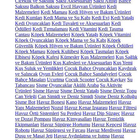
Çiçeklik ve Saksılık
Saksı Aksesuarları
Saksı Altlığı
Bahçe
Saksısı
Balkon Saksısı
Evcil Hayvan Ürünleri
Kedi
Malzemeleri
Kedi Maması
Kedi Hijyen ve Bakım Ürünleri
Kedi Kumları
Kedi Mama ve Su Kabı
Kedi Evi
Kedi Yatağı
Kedi Oyuncakları
Kedi Tuvaleti ve Aksesuarları
Kedi
Ödülleri
Kedi Tırmalaması
Kedi Vitamini
Kedi Taşıma
Çantası
Köpek Malzemeleri
Köpek Yatağı
Köpek Vitamini
Köpek Oyuncakları
Köpek Mama ve Su Kabı
Köpek
Güvenlik
Köpek Hijyen ve Bakım Ürünleri
Köpek Ödülleri
Köpek Maması
Köpek Kulübesi
Köpek Tasmaları
Köpek
Elbisesi
Köpek Kafesi
Kümesler
Kuş Malzemeleri
Kuş Sağlık
ve Bakım Ürünleri
Kuş Kafesleri ve Aksesuarları
Kuş Yemi
Kuş Suluk ve Yemlikleri
Çocuk Bahçe Oyuncakları
Kaydırak
ve Salıncak
Oyun Evleri
Çocuk Bahçe Sandalyeleri
Çocuk
Bahçe Masaları
Uçurtma
Çocuk Scooter
Çocuk Kaykay
Su
Tabancası
Şişme Oyuncaklar
Akülü Araba
Su Aktivite
Ürünleri
Şişme Havuz
Şişme Deniz Yatağı
Şişme Deniz Topu
Can Yeleği
Can Simidi ve Deniz Simidi
Şişme Deniz Kolluğu
Şişme Bot
Havuz Bonesi
Kano
Havuz Malzemeleri
Havuz
Yapı Malzemeleri
Nozul
Havuz Kenar Izgarası
Havuz Filtresi
Havuz Örtü Sistemleri
Su Perdesi
Havuz Dip Süzgeç
Havuz
ve Dozaj Pompası
Havuz Kimyasalları
Havuz Temizlik
Ekipmanları
Havuz Süpürge Hortumu
Havuz Kepçesi
Havuz
Robotu
Havuz Süpürgesi ve Fırçası
Havuz Merdiveni
Havuz
Duşu ve Masaj Jeti
Havuz Aydınlatma ve Isıtma
Havuz