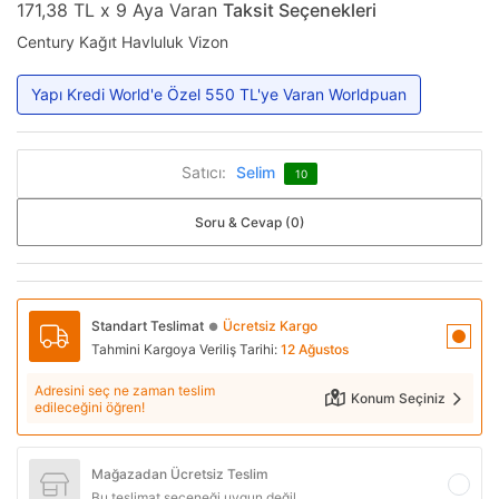
171,38 TL x 9 Aya Varan
Taksit Seçenekleri
Century Kağıt Havluluk Vizon
Yapı Kredi World'e Özel 550 TL'ye Varan Worldpuan
Satıcı:
Selim
10
Soru & Cevap (0)
Standart Teslimat
Ücretsiz Kargo
●
Tahmini Kargoya Veriliş Tarihi:
12 Ağustos
Adresini seç ne zaman teslim
Konum Seçiniz
edileceğini öğren!
Mağazadan Ücretsiz Teslim
Bu teslimat seçeneği uygun değil