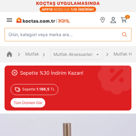
0
Ürün, kategori veya marka ara...
Mutfak
Mutfak Hav
Mutfak Aksesuarları
Sepette %30 İndirim Kazan!
Sepette
1.186,5
TL
Tüm Ürünleri Gör