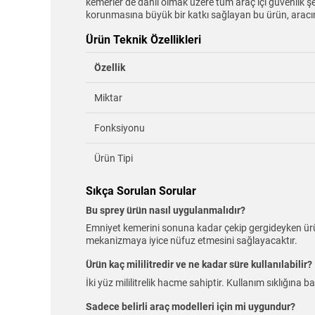
kemerler de dahil olmak üzere tüm araç içi güvenlik şe
korunmasına büyük bir katkı sağlayan bu ürün, aracın
Ürün Teknik Özellikleri
Özellik
Miktar
Fonksiyonu
Ürün Tipi
Sıkça Sorulan Sorular
Bu sprey ürün nasıl uygulanmalıdır?
Emniyet kemerini sonuna kadar çekip gergideyken ürün
mekanizmaya iyice nüfuz etmesini sağlayacaktır.
Ürün kaç mililitredir ve ne kadar süre kullanılabilir?
İki yüz mililitrelik hacme sahiptir. Kullanım sıklığına 
Sadece belirli araç modelleri için mi uygundur?