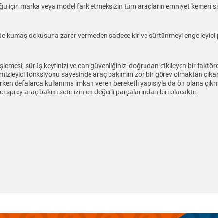
uğu için marka veya model fark etmeksizin tüm araçların emniyet kemeri sist
inde kumaş dokusuna zarar vermeden sadece kir ve sürtünmeyi engelleyici pa
şlemesi, sürüş keyfinizi ve can güvenliğinizi doğrudan etkileyen bir faktörd
mizleyici fonksiyonu sayesinde araç bakımını zor bir görev olmaktan çıkarı
ğlarken defalarca kullanıma imkan veren bereketli yapısıyla da ön plana çıkm
ci sprey araç bakım setinizin en değerli parçalarından biri olacaktır.