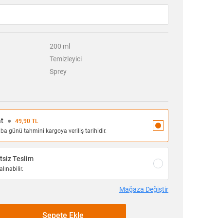
200
ml
Temizleyici
Sprey
at
●
49,90 TL
 günü tahmini kargoya veriliş tarihidir.
siz Teslim
lınabilir.
Mağaza Değiştir
Sepete Ekle