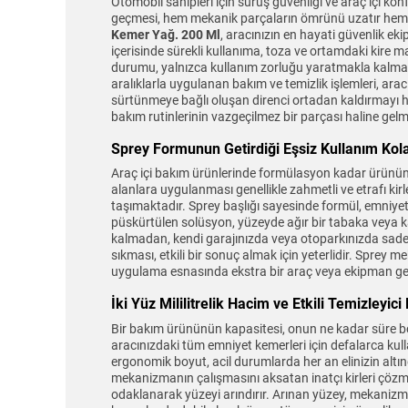
Otomobil sahipleri için sürüş güvenliği ve araç içi k
geçmesi, hem mekanik parçaların ömrünü uzatır hem 
Kemer Yağ. 200 Ml
, aracınızın en hayati güvenlik ek
içerisinde sürekli kullanıma, toza ve ortamdaki kire
durumu, yalnızca kullanım zorluğu yaratmakla kalmaz,
aralıklarla uygulanan bakım ve temizlik işlemleri, ar
sürtünmeye bağlı oluşan direnci ortadan kaldırmayı hedef
bakım rutinlerinin vazgeçilmez bir parçası haline gel
Sprey Formunun Getirdiği Eşsiz Kullanım Kola
Araç içi bakım ürünlerinde formülasyon kadar ürünün 
alanlara uygulanması genellikle zahmetli ve etrafı kir
taşımaktadır. Sprey başlığı sayesinde formül, emniyet
püskürtülen solüsyon, yüzeyde ağır bir tabaka veya 
kalmadan, kendi garajınızda veya otoparkınızda sadec
sıkması, etkili bir sonuç almak için yeterlidir. Spre
uygulama esnasında ekstra bir araç veya ekipman gerek
İki Yüz Mililitrelik Hacim ve Etkili Temizleyic
Bir bakım ürününün kapasitesi, onun ne kadar süre boyunc
aracınızdaki tüm emniyet kemerleri için defalarca kull
ergonomik boyut, acil durumlarda her an elinizin altın
mekanizmanın çalışmasını aksatan inatçı kirleri çözme 
odaklanarak yüzeyi arındırır. Arınan yüzey, mekanizma