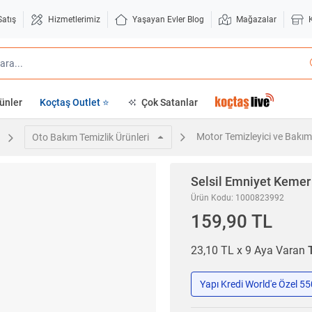
Satış
Hizmetlerimiz
Yaşayan Evler Blog
Mağazalar
ünler
Koçtaş Outlet ⭐
Çok Satanlar
Motor Temizleyici ve Bakım
Oto Bakım Temizlik Ürünleri
Selsil
Emniyet Kemer 
Ürün Kodu: 1000823992
159,90 TL
23,10 TL x 9 Aya Varan
Yapı Kredi World'e Özel 5