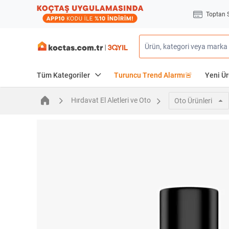
Toptan 
Tüm Kategoriler
Turuncu Trend Alarmı🚨
Yeni Ür
Hırdavat El Aletleri ve Oto
Oto Ürünleri