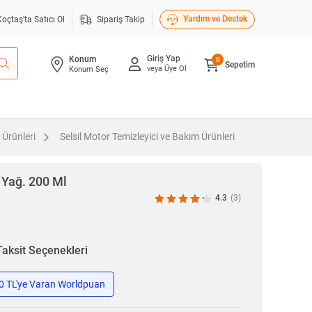
Yardım ve Destek
Koçtaş'ta Satıcı Ol
Sipariş Takip
Giriş Yap
Konum
0
Sepetim
veya Üye Ol
Konum Seç
 Ürünleri
Selsil Motor Temizleyici ve Bakım Ürünleri
Yağ. 200 Ml
4.3
(3)
Taksit Seçenekleri
50 TL'ye Varan Worldpuan