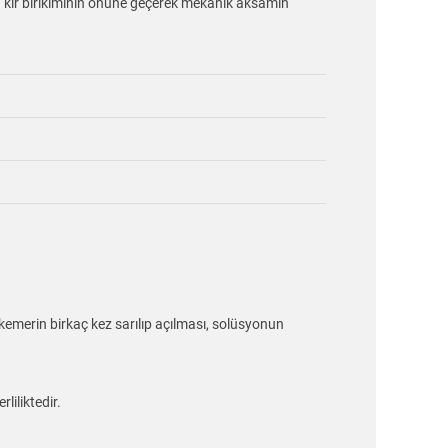
mda kir birikiminin önüne geçerek mekanik aksamın
emerin birkaç kez sarılıp açılması, solüsyonun
liliktedir.