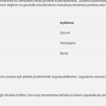
ritlerinde bu temizleyici etkiyi güvenle kullanabilirsiniz. Düzenli kullanı
ızın değerini ve güvenlik standartlarını muhafaza etmenize yardımcı olur.
Açıklama
200 ml
Temizleyici
Sprey
ü yüzeye eşit şekilde püskürterek uygulayabilirsiniz. Uygulama sonrası k
bağlı olmakla birlikte, tüm araç kemerlerine defalarca bakım yapabilecek yeter