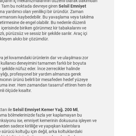
Araçların iç mekanizmalarının düzenli olarak bakımdan
r. Tam bu noktada devreye giren
Selsil Emniyet
ına yardımcı olan yenilikçi bir üründür. Zaman
formansını kaybedebilir. Bu yavaşlama veya takılma
irmesine de engel olabilir. Bu nedenle düzenli
içerisinde biriken görünmez kir tabakalarını ve
, pürüzsüz ve sessiz bir şekilde sarılır. Araç içi
kleyen akılcı bir çözümdür.
jel kıvamındaki ürünlerin dar ve ulaşılması zor
, kullanıcı deneyimini tamamen farklı bir boyuta
şekilde nüfuz eder. İnce zerrecikler halinde
lığı, profesyonel bir yardım almanıza gerek
ıcının ürünü belirli bir mesafeden hedef yüzeye
nimuma iner. Hem zamandan tasarruf ettiren hem de
i ölçüde kısaltır.
tarı ile
Selsil Emniyet Kemer Yağ. 200 Ml
,
aklama bölmelerinizde fazla yer kaplamayan bu
fonksiyonu ise, emniyet kemerinin dokusuna işleyen ve
den sadece kirliliğe ve yapışkan kalıntılara
sürücü koltuğu için değil, arka koltuklardaki