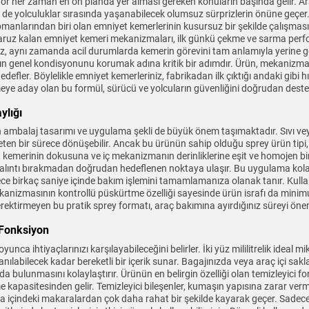
onfor her zaman en ön planda yer alması gereken konuların başında gelir. 
de yolculuklar sırasında yaşanabilecek olumsuz sürprizlerin önüne geçe
ipmanlarından biri olan emniyet kemerlerinin kusursuz bir şekilde çalışmas
 maruz kalan emniyet kemeri mekanizmaları, ilk günkü çekme ve sarma per
 aynı zamanda acil durumlarda kemerin görevini tam anlamıyla yerine get
acın genel kondisyonunu korumak adına kritik bir adımdır. Ürün, mekanizma 
ler. Böylelikle emniyet kemerleriniz, fabrikadan ilk çıktığı andaki gibi hızlı
meye aday olan bu formül, sürücü ve yolcuların güvenliğini doğrudan deste
ylığı
ambalaj tasarımı ve uygulama şekli de büyük önem taşımaktadır. Sıvı veya 
leten bir sürece dönüşebilir. Ancak bu ürünün sahip olduğu sprey ürün tipi
 kemerinin dokusuna ve iç mekanizmanın derinliklerine eşit ve homojen bir 
kalıntı bırakmadan doğrudan hedeflenen noktaya ulaşır. Bu uygulama kolay
e birkaç saniye içinde bakım işlemini tamamlamanıza olanak tanır. Kullan
y mekanizmasının kontrollü püskürtme özelliği sayesinde ürün israfı da mi
tirmeyen bu pratik sprey formatı, araç bakımına ayırdığınız süreyi öneml
i Fonksiyon
a ihtiyaçlarınızı karşılayabileceğini belirler. İki yüz mililitrelik ideal mik
anılabilecek kadar bereketli bir içerik sunar. Bagajınızda veya araç içi s
da bulunmasını kolaylaştırır. Ürünün en belirgin özelliği olan temizleyici 
kapasitesinden gelir. Temizleyici bileşenler, kumaşın yapısına zarar verme
 içindeki makaralardan çok daha rahat bir şekilde kayarak geçer. Sadece 