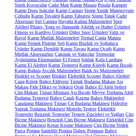
Sinek Kovucular
Çadır Matı
Kamp Masası
Pusula
Kampet
Kamp Duşu
Isıtıcılar
Kamp Çantası
Şişme Yastık
Magnezyum
Çubuğu
Kamp Tuvaleti
Kamp Taburesi
Şişme Yatak
Çadır
Aksesuarı
Sırt Çantası
Hayatta Kalma Malzemeleri
Spor
Aletleri
Pilates, Yoga ve Jimnastik
Ağırlık ve Halter Ürünleri
Fitness ve Kardiyo Ürünleri
Diğer Spor Ürünleri
Valiz ve
Bavul
Kamp Mutfak Malzemeleri
Termal Çanta
Matara
Kamp Yemek Pişirme Seti
Kamp Buzluk ve Soğutucu
Ürünler
Kamp Demliği
Kamp Tavası
Kamp Ocağı
Kamp
Mutfak Aksesuarları
Çakmak ve Yakıcılar
Termoslar
Aydınlatma Ekipmanları
El Feneri
Işıldak
Kafa Lambası
Kamp El Aletleri
Kamp Testeresi
Kamp Küreği
Kamp Bıçağı
Kamp Baltası
Avcılık Malzemeleri
Balık Av Malzemeleri
Bisiklet ve Scooter
Bisiklet
Elektrikli Scooter
Bahçe Aletleri
Çapa
Kürek
Bahçe Eldiveni
Tırmık
Budama Makası
Aşı
Makası
Fide Dikici ve Sökücü
Orak
Bahçe El Aleti Setleri
Çim Makası
Tırpan Misinası
Aşı Bıçağı
Meyve Toplama Aleti
Budama Testeresi
Bahçe Çatalı
Kazma
Bahçe Makineleri
Çapalama Makinesi
Tırpan
Çit Budama Makinesi
Hidrofor
Yaprak Toplama Makinesi
Motorlu Testere
Elektrikli
Testereler
Benzinli Testereler
Testere Zincirleri ve Yağları
Çim
Biçme Makinesi
Benzinli Çim Biçme Makinesi
Elektrikli Çim
Biçme Makinesi
Kenar Kesme Makinesi
Çim Biçme Yedek
Parça
Pompa
Santrifüj Pompa
Dalgıç Pompası
Bahçe