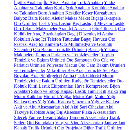
İngiliz Anahtarı
İki Ağızlı Anahtar
Tork Anahtarı
Yıldız
Anahtar ve Takımları
Kurbağcık Anahtarı
Kombine Anahtar
ve Takımları
Boru Anahtarı
Keskiler
Keser
Kargaburun
Balyoz
Balta
Kesici Aletler
Makas
Maket Bıçağı
Iskarpela
Oto Ürünleri
Lastik
Yaz Lastiği
Kış Lastiği
4 Mevsim Lastik
Oto Teknik Malzemeler
Araç İçi Aksesuar
Oto Güneşlik
Oto
Küllükler
Araç Buzdolapları
Bagaj Düzenleyici
Araba
Kokuları
Araç İçi Telefon Tutucular
Bagaj Havuzu
Oto
Paspası
Araç İçi Kamera
Oto Multimedya ve Görüntü
Sistemleri
Oto Bakım Temizlik Ürünleri
Basınçlı Yıkama
Makineleri
Tampon Parlatıcı ve Temizleyiciler
Torpido
Temizlik ve Bakım Ürünleri
Oto Şampuan
Oto Cila ve
Parlatıcı Ürünleri
Polyester Macun
Oto Cam Bakım Ürünleri
ve Temizleyiciler
Mikrofiber Bez
Araç Temizlik Seti
Araç
Boyaları
Araç Süpürgeleri
Araba Çizik Giderici
Motor
Temizleyici ve Bakım Ürünleri
Radyatör Temizleyiciler
Oto
Koltuk Kılıfı
Lastik Ekipmanları
Hava Kompresörü
Bijon
Anahtarı
Sibop ve Sibop Kapağı
Lastik Tamir Kiti
Kriko
Yağ
Motor Katkıları
Hidrolik Yağlar
Motor Yağı
Motor Yağı
Katkısı
Gres Yağı
Yakıt Katkısı
Şanzıman Yağı ve Katkısı
Akü ve Akü Aksesuarları
Akü
Akü Şarj Cihazları
Akü
Takviye Kablosu
Araç Dış Aksesuar
Plaka Aksesuarları
Silecek
Yan ve Tavan Çıtaları
Tampon Aksesuarları
Trafik
Setleri
Oto Brandaları
Vinç ve Vinç Aksesuarları
Jant ve Jant
Kapağı
Trafik Ürünleri
Oto Projektör
Diğer Trafik Ürünleri