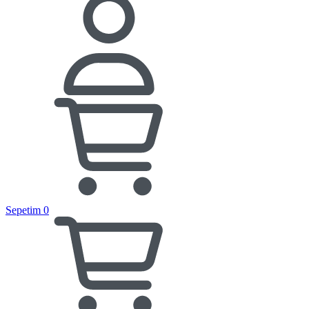
Sepetim
0