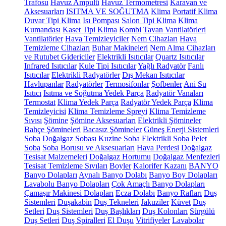
Trafosu
Havuz Ampulü
Havuz Termometresi
Karavan ve
Aksesuarları
ISITMA VE SOĞUTMA
Klima
Portatif Klima
Duvar Tipi Klima
Isı Pompası
Salon Tipi Klima
Klima
Kumandası
Kaset Tipi Klima
Kombi
Tavan Vantilatörleri
Vantilatörler
Hava Temizleyiciler
Nem Cihazları
Hava
Temizleme Cihazları
Buhar Makineleri
Nem Alma Cihazları
ve Rutubet Gidericiler
Elektrikli Isıtıcılar
Quartz Isıtıcılar
Infrared Isıtıcılar
Kule Tipi Isıtıcılar
Yağlı Radyatör
Fanlı
Isıtıcılar
Elektrikli Radyatörler
Dış Mekan Isıtıcılar
Havlupanlar
Radyatörler
Termosifonlar
Şofbenler
Ani Su
Isıtıcı
Isıtma ve Soğutma Yedek Parça
Radyatör Vanaları
Termostat
Klima Yedek Parça
Radyatör Yedek Parça
Klima
Temizleyicisi
Klima Temizleme Spreyi
Klima Temizleme
Sıvısı
Şömine
Şömine Aksesuarları
Elektrikli Şömineler
Bahçe Şömineleri
Bacasız Şömineler
Güneş Enerji Sistemleri
Soba
Doğalgaz Sobası
Kuzine Soba
Elektrikli Soba
Pelet
Soba
Soba Borusu ve Aksesuarları
Hava Perdesi
Doğalgaz
Tesisat Malzemeleri
Doğalgaz Hortumu
Doğalgaz Menfezleri
Tesisat Temizleme Sıvıları
Boyler
Kalorifer Kazanı
BANYO
Banyo Dolapları
Aynalı Banyo Dolabı
Banyo Boy Dolapları
Lavabolu Banyo Dolapları
Çok Amaçlı Banyo Dolapları
Çamaşır Makinesi Dolapları
Ecza Dolabı
Banyo Rafları
Duş
Sistemleri
Duşakabin
Duş Tekneleri
Jakuziler
Küvet
Duş
Setleri
Duş Sistemleri
Duş Başlıkları
Duş Kolonları
Sürgülü
Duş Setleri
Duş Spiralleri
El Duşu
Vitrifiyeler
Lavabolar