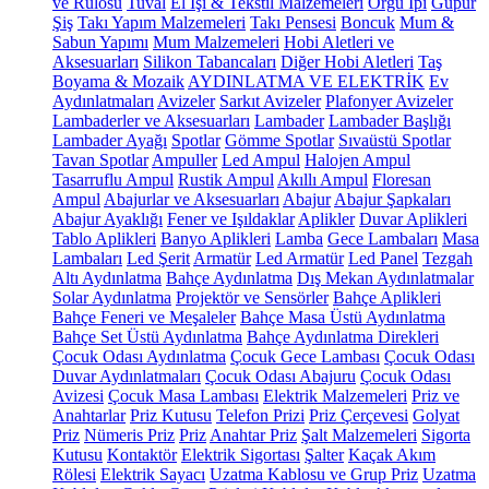
ve Rulosu
Tuval
El İşi & Tekstil Malzemeleri
Örgü İpi
Güpür
Şiş
Takı Yapım Malzemeleri
Takı Pensesi
Boncuk
Mum &
Sabun Yapımı
Mum Malzemeleri
Hobi Aletleri ve
Aksesuarları
Silikon Tabancaları
Diğer Hobi Aletleri
Taş
Boyama & Mozaik
AYDINLATMA VE ELEKTRİK
Ev
Aydınlatmaları
Avizeler
Sarkıt Avizeler
Plafonyer Avizeler
Lambaderler ve Aksesuarları
Lambader
Lambader Başlığı
Lambader Ayağı
Spotlar
Gömme Spotlar
Sıvaüstü Spotlar
Tavan Spotlar
Ampuller
Led Ampul
Halojen Ampul
Tasarruflu Ampul
Rustik Ampul
Akıllı Ampul
Floresan
Ampul
Abajurlar ve Aksesuarları
Abajur
Abajur Şapkaları
Abajur Ayaklığı
Fener ve Işıldaklar
Aplikler
Duvar Aplikleri
Tablo Aplikleri
Banyo Aplikleri
Lamba
Gece Lambaları
Masa
Lambaları
Led Şerit
Armatür
Led Armatür
Led Panel
Tezgah
Altı Aydınlatma
Bahçe Aydınlatma
Dış Mekan Aydınlatmalar
Solar Aydınlatma
Projektör ve Sensörler
Bahçe Aplikleri
Bahçe Feneri ve Meşaleler
Bahçe Masa Üstü Aydınlatma
Bahçe Set Üstü Aydınlatma
Bahçe Aydınlatma Direkleri
Çocuk Odası Aydınlatma
Çocuk Gece Lambası
Çocuk Odası
Duvar Aydınlatmaları
Çocuk Odası Abajuru
Çocuk Odası
Avizesi
Çocuk Masa Lambası
Elektrik Malzemeleri
Priz ve
Anahtarlar
Priz Kutusu
Telefon Prizi
Priz Çerçevesi
Golyat
Priz
Nümeris Priz
Priz
Anahtar Priz
Şalt Malzemeleri
Sigorta
Kutusu
Kontaktör
Elektrik Sigortası
Şalter
Kaçak Akım
Rölesi
Elektrik Sayacı
Uzatma Kablosu ve Grup Priz
Uzatma