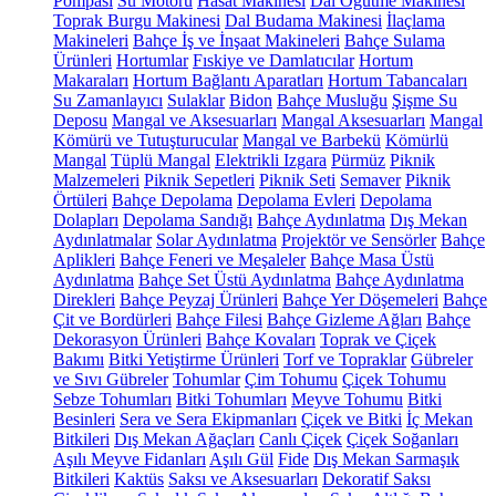
Pompası
Su Motoru
Hasat Makinesi
Dal Öğütme Makinesi
Toprak Burgu Makinesi
Dal Budama Makinesi
İlaçlama
Makineleri
Bahçe İş ve İnşaat Makineleri
Bahçe Sulama
Ürünleri
Hortumlar
Fıskiye ve Damlatıcılar
Hortum
Makaraları
Hortum Bağlantı Aparatları
Hortum Tabancaları
Su Zamanlayıcı
Sulaklar
Bidon
Bahçe Musluğu
Şişme Su
Deposu
Mangal ve Aksesuarları
Mangal Aksesuarları
Mangal
Kömürü ve Tutuşturucular
Mangal ve Barbekü
Kömürlü
Mangal
Tüplü Mangal
Elektrikli Izgara
Pürmüz
Piknik
Malzemeleri
Piknik Sepetleri
Piknik Seti
Semaver
Piknik
Örtüleri
Bahçe Depolama
Depolama Evleri
Depolama
Dolapları
Depolama Sandığı
Bahçe Aydınlatma
Dış Mekan
Aydınlatmalar
Solar Aydınlatma
Projektör ve Sensörler
Bahçe
Aplikleri
Bahçe Feneri ve Meşaleler
Bahçe Masa Üstü
Aydınlatma
Bahçe Set Üstü Aydınlatma
Bahçe Aydınlatma
Direkleri
Bahçe Peyzaj Ürünleri
Bahçe Yer Döşemeleri
Bahçe
Çit ve Bordürleri
Bahçe Filesi
Bahçe Gizleme Ağları
Bahçe
Dekorasyon Ürünleri
Bahçe Kovaları
Toprak ve Çiçek
Bakımı
Bitki Yetiştirme Ürünleri
Torf ve Topraklar
Gübreler
ve Sıvı Gübreler
Tohumlar
Çim Tohumu
Çiçek Tohumu
Sebze Tohumları
Bitki Tohumları
Meyve Tohumu
Bitki
Besinleri
Sera ve Sera Ekipmanları
Çiçek ve Bitki
İç Mekan
Bitkileri
Dış Mekan Ağaçları
Canlı Çiçek
Çiçek Soğanları
Aşılı Meyve Fidanları
Aşılı Gül
Fide
Dış Mekan Sarmaşık
Bitkileri
Kaktüs
Saksı ve Aksesuarları
Dekoratif Saksı