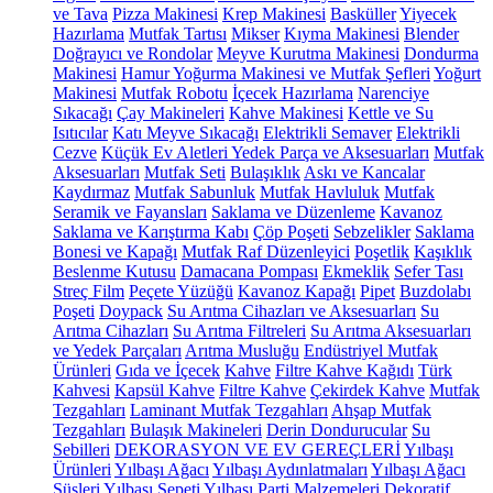
ve Tava
Pizza Makinesi
Krep Makinesi
Basküller
Yiyecek
Hazırlama
Mutfak Tartısı
Mikser
Kıyma Makinesi
Blender
Doğrayıcı ve Rondolar
Meyve Kurutma Makinesi
Dondurma
Makinesi
Hamur Yoğurma Makinesi ve Mutfak Şefleri
Yoğurt
Makinesi
Mutfak Robotu
İçecek Hazırlama
Narenciye
Sıkacağı
Çay Makineleri
Kahve Makinesi
Kettle ve Su
Isıtıcılar
Katı Meyve Sıkacağı
Elektrikli Semaver
Elektrikli
Cezve
Küçük Ev Aletleri Yedek Parça ve Aksesuarları
Mutfak
Aksesuarları
Mutfak Seti
Bulaşıklık
Askı ve Kancalar
Kaydırmaz
Mutfak Sabunluk
Mutfak Havluluk
Mutfak
Seramik ve Fayansları
Saklama ve Düzenleme
Kavanoz
Saklama ve Karıştırma Kabı
Çöp Poşeti
Sebzelikler
Saklama
Bonesi ve Kapağı
Mutfak Raf Düzenleyici
Poşetlik
Kaşıklık
Beslenme Kutusu
Damacana Pompası
Ekmeklik
Sefer Tası
Streç Film
Peçete Yüzüğü
Kavanoz Kapağı
Pipet
Buzdolabı
Poşeti
Doypack
Su Arıtma Cihazları ve Aksesuarları
Su
Arıtma Cihazları
Su Arıtma Filtreleri
Su Arıtma Aksesuarları
ve Yedek Parçaları
Arıtma Musluğu
Endüstriyel Mutfak
Ürünleri
Gıda ve İçecek
Kahve
Filtre Kahve Kağıdı
Türk
Kahvesi
Kapsül Kahve
Filtre Kahve
Çekirdek Kahve
Mutfak
Tezgahları
Laminant Mutfak Tezgahları
Ahşap Mutfak
Tezgahları
Bulaşık Makineleri
Derin Dondurucular
Su
Sebilleri
DEKORASYON VE EV GEREÇLERİ
Yılbaşı
Ürünleri
Yılbaşı Ağacı
Yılbaşı Aydınlatmaları
Yılbaşı Ağacı
Süsleri
Yılbaşı Sepeti
Yılbaşı Parti Malzemeleri
Dekoratif