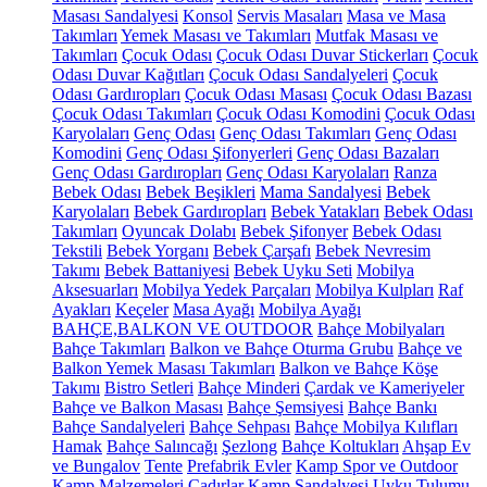
Masası Sandalyesi
Konsol
Servis Masaları
Masa ve Masa
Takımları
Yemek Masası ve Takımları
Mutfak Masası ve
Takımları
Çocuk Odası
Çocuk Odası Duvar Stickerları
Çocuk
Odası Duvar Kağıtları
Çocuk Odası Sandalyeleri
Çocuk
Odası Gardıropları
Çocuk Odası Masası
Çocuk Odası Bazası
Çocuk Odası Takımları
Çocuk Odası Komodini
Çocuk Odası
Karyolaları
Genç Odası
Genç Odası Takımları
Genç Odası
Komodini
Genç Odası Şifonyerleri
Genç Odası Bazaları
Genç Odası Gardıropları
Genç Odası Karyolaları
Ranza
Bebek Odası
Bebek Beşikleri
Mama Sandalyesi
Bebek
Karyolaları
Bebek Gardıropları
Bebek Yatakları
Bebek Odası
Takımları
Oyuncak Dolabı
Bebek Şifonyer
Bebek Odası
Tekstili
Bebek Yorganı
Bebek Çarşafı
Bebek Nevresim
Takımı
Bebek Battaniyesi
Bebek Uyku Seti
Mobilya
Aksesuarları
Mobilya Yedek Parçaları
Mobilya Kulpları
Raf
Ayakları
Keçeler
Masa Ayağı
Mobilya Ayağı
BAHÇE,BALKON VE OUTDOOR
Bahçe Mobilyaları
Bahçe Takımları
Balkon ve Bahçe Oturma Grubu
Bahçe ve
Balkon Yemek Masası Takımları
Balkon ve Bahçe Köşe
Takımı
Bistro Setleri
Bahçe Minderi
Çardak ve Kameriyeler
Bahçe ve Balkon Masası
Bahçe Şemsiyesi
Bahçe Bankı
Bahçe Sandalyeleri
Bahçe Sehpası
Bahçe Mobilya Kılıfları
Hamak
Bahçe Salıncağı
Şezlong
Bahçe Koltukları
Ahşap Ev
ve Bungalov
Tente
Prefabrik Evler
Kamp Spor ve Outdoor
Kamp Malzemeleri
Çadırlar
Kamp Sandalyesi
Uyku Tulumu