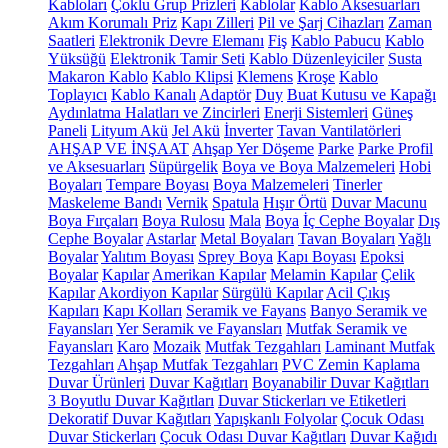
Kabloları
Çoklu Grup Prizleri
Kablolar
Kablo Aksesuarları
Akım Korumalı Priz
Kapı Zilleri
Pil ve Şarj Cihazları
Zaman
Saatleri
Elektronik Devre Elemanı
Fiş
Kablo Pabucu
Kablo
Yüksüğü
Elektronik Tamir Seti
Kablo Düzenleyiciler
Susta
Makaron Kablo
Kablo Klipsi
Klemens
Kroşe
Kablo
Toplayıcı
Kablo Kanalı
Adaptör
Duy
Buat Kutusu ve Kapağı
Aydınlatma Halatları ve Zincirleri
Enerji Sistemleri
Güneş
Paneli
Lityum Akü
Jel Akü
İnverter
Tavan Vantilatörleri
AHŞAP VE İNŞAAT
Ahşap Yer Döşeme
Parke
Parke Profil
ve Aksesuarları
Süpürgelik
Boya ve Boya Malzemeleri
Hobi
Boyaları
Tempare Boyası
Boya Malzemeleri
Tinerler
Maskeleme Bandı
Vernik
Spatula
Hışır Örtü
Duvar Macunu
Boya Fırçaları
Boya Rulosu
Mala
Boya
İç Cephe Boyalar
Dış
Cephe Boyalar
Astarlar
Metal Boyaları
Tavan Boyaları
Yağlı
Boyalar
Yalıtım Boyası
Sprey Boya
Kapı Boyası
Epoksi
Boyalar
Kapılar
Amerikan Kapılar
Melamin Kapılar
Çelik
Kapılar
Akordiyon Kapılar
Sürgülü Kapılar
Acil Çıkış
Kapıları
Kapı Kolları
Seramik ve Fayans
Banyo Seramik ve
Fayansları
Yer Seramik ve Fayansları
Mutfak Seramik ve
Fayansları
Karo
Mozaik
Mutfak Tezgahları
Laminant Mutfak
Tezgahları
Ahşap Mutfak Tezgahları
PVC Zemin Kaplama
Duvar Ürünleri
Duvar Kağıtları
Boyanabilir Duvar Kağıtları
3 Boyutlu Duvar Kağıtları
Duvar Stickerları ve Etiketleri
Dekoratif Duvar Kağıtları
Yapışkanlı Folyolar
Çocuk Odası
Duvar Stickerları
Çocuk Odası Duvar Kağıtları
Duvar Kağıdı