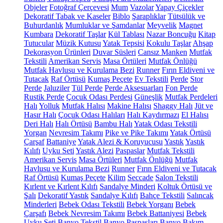
Objeler
Fotoğraf Çerçevesi
Mum
Vazolar
Yapay Çiçekler
Dekoratif Tabak ve Kaseler
Biblo
Şaraplıklar
Tütsülük ve
Buhurdanlık
Mumluklar ve Şamdanlar
Meyvelik
Magnet
Kumbara
Dekoratif Taşlar
Kül Tablası
Nazar Boncuğu
Kitap
Tutucular
Müzik Kutusu
Yatak Tepsisi
Kokulu Taşlar
Ahşap
Dekorasyon Ürünleri
Duvar Süsleri
Cansız Manken
Mutfak
Tekstili
Amerikan Servis
Masa Örtüleri
Mutfak Önlüğü
Mutfak Havlusu ve Kurulama Bezi
Runner
Fırın Eldiveni ve
Tutacak
Raf Örtüsü
Kumaş Peçete
Ev Tekstili
Perde
Stor
Perde
Jaluziler
Tül Perde
Perde Aksesuarları
Fon Perde
Rustik Perde
Çocuk Odası Perdesi
Güneşlik
Mutfak Perdeleri
Halı
Yolluk
Mutfak Halısı
Makine Halısı
Shaggy Halı
Jüt ve
Hasır Halı
Çocuk Odası Halıları
Halı Kaydırmazı
El Halısı
Deri Halı
Halı Örtüsü
Bambu Halı
Yatak Odası Tekstili
Yorgan
Nevresim Takımı
Pike ve Pike Takımı
Yatak Örtüsü
Çarşaf
Battaniye
Yatak Alezi & Koruyucusu
Yastık
Yastık
Kılıfı
Uyku Seti
Yastık Alezi
Paspaslar
Mutfak Tekstili
Amerikan Servis
Masa Örtüleri
Mutfak Önlüğü
Mutfak
Havlusu ve Kurulama Bezi
Runner
Fırın Eldiveni ve Tutacak
Raf Örtüsü
Kumaş Peçete
Kilim
Seccade
Salon Tekstili
Kırlent ve Kırlent Kılıfı
Sandalye Minderi
Koltuk Örtüsü ve
Şalı
Dekoratif Yastık
Sandalye Kılıfı
Bahçe Tekstili
Salıncak
Minderleri
Bebek Odası Tekstili
Bebek Yorganı
Bebek
Çarşafı
Bebek Nevresim Takımı
Bebek Battaniyesi
Bebek
Uyku Seti
Banyo Tekstil
Banyo Paspasları
Banyo Bakım