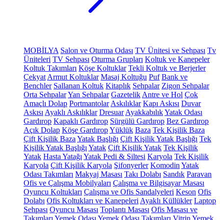
MOBİLYA
Salon ve Oturma Odası
TV Ünitesi ve Sehpası
Tv
Üniteleri
TV Sehpası
Oturma Grupları
Koltuk ve Kanepeler
Koltuk Takımları
Köşe Koltuklar
Tekli Koltuk ve Berjerler
Çekyat
Armut Koltuklar
Masaj Koltuğu
Puf
Bank ve
Benchler
Sallanan Koltuk
Kitaplık
Sehpalar
Zigon Sehpalar
Orta Sehpalar
Yan Sehpalar
Gazetelik
Antre ve Hol
Çok
Amaçlı Dolap
Portmantolar
Askılıklar
Kapı Askısı
Duvar
Askısı
Ayaklı Askılıklar
Dresuar
Ayakkabılık
Yatak Odası
Gardırop
Kapaklı Gardırop
Sürgülü Gardırop
Bez Gardırop
Açık Dolap
Köşe Gardırop
Yüklük
Baza
Tek Kişilik Baza
Çift Kişilik Baza
Yatak Başlığı
Çift Kişilik Yatak Başlığı
Tek
Kişilik Yatak Başlığı
Yatak
Çift Kişilik Yatak
Tek Kişilik
Yatak
Hasta Yatağı
Yatak Pedi & Şiltesi
Karyola
Tek Kişilik
Karyola
Çift Kişilik Karyola
Şifonyerler
Komodin
Yatak
Odası Takımları
Makyaj Masası
Takı Dolabı
Sandık
Paravan
Ofis ve Çalışma Mobilyaları
Çalışma ve Bilgisayar Masası
Oyuncu Koltukları
Çalışma ve Ofis Sandalyeleri
Keson
Ofis
Dolabı
Ofis Koltukları ve Kanepeleri
Ayaklı Küllükler
Laptop
Sehpası
Oyuncu Masası
Toplantı Masası
Ofis Masası ve
Takımları
Yemek Odası
Yemek Odası Takımları
Vitrin
Yemek