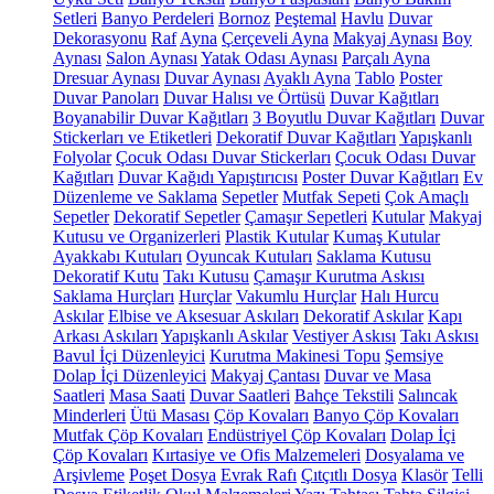
Setleri
Banyo Perdeleri
Bornoz
Peştemal
Havlu
Duvar
Dekorasyonu
Raf
Ayna
Çerçeveli Ayna
Makyaj Aynası
Boy
Aynası
Salon Aynası
Yatak Odası Aynası
Parçalı Ayna
Dresuar Aynası
Duvar Aynası
Ayaklı Ayna
Tablo
Poster
Duvar Panoları
Duvar Halısı ve Örtüsü
Duvar Kağıtları
Boyanabilir Duvar Kağıtları
3 Boyutlu Duvar Kağıtları
Duvar
Stickerları ve Etiketleri
Dekoratif Duvar Kağıtları
Yapışkanlı
Folyolar
Çocuk Odası Duvar Stickerları
Çocuk Odası Duvar
Kağıtları
Duvar Kağıdı Yapıştırıcısı
Poster Duvar Kağıtları
Ev
Düzenleme ve Saklama
Sepetler
Mutfak Sepeti
Çok Amaçlı
Sepetler
Dekoratif Sepetler
Çamaşır Sepetleri
Kutular
Makyaj
Kutusu ve Organizerleri
Plastik Kutular
Kumaş Kutular
Ayakkabı Kutuları
Oyuncak Kutuları
Saklama Kutusu
Dekoratif Kutu
Takı Kutusu
Çamaşır Kurutma Askısı
Saklama Hurçları
Hurçlar
Vakumlu Hurçlar
Halı Hurcu
Askılar
Elbise ve Aksesuar Askıları
Dekoratif Askılar
Kapı
Arkası Askıları
Yapışkanlı Askılar
Vestiyer Askısı
Takı Askısı
Bavul İçi Düzenleyici
Kurutma Makinesi Topu
Şemsiye
Dolap İçi Düzenleyici
Makyaj Çantası
Duvar ve Masa
Saatleri
Masa Saati
Duvar Saatleri
Bahçe Tekstili
Salıncak
Minderleri
Ütü Masası
Çöp Kovaları
Banyo Çöp Kovaları
Mutfak Çöp Kovaları
Endüstriyel Çöp Kovaları
Dolap İçi
Çöp Kovaları
Kırtasiye ve Ofis Malzemeleri
Dosyalama ve
Arşivleme
Poşet Dosya
Evrak Rafı
Çıtçıtlı Dosya
Klasör
Telli