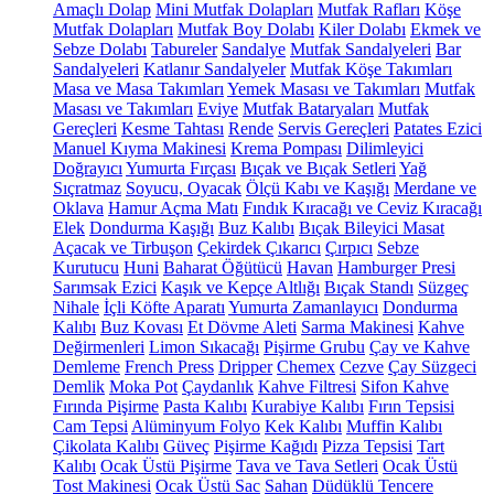
Amaçlı Dolap
Mini Mutfak Dolapları
Mutfak Rafları
Köşe
Mutfak Dolapları
Mutfak Boy Dolabı
Kiler Dolabı
Ekmek ve
Sebze Dolabı
Tabureler
Sandalye
Mutfak Sandalyeleri
Bar
Sandalyeleri
Katlanır Sandalyeler
Mutfak Köşe Takımları
Masa ve Masa Takımları
Yemek Masası ve Takımları
Mutfak
Masası ve Takımları
Eviye
Mutfak Bataryaları
Mutfak
Gereçleri
Kesme Tahtası
Rende
Servis Gereçleri
Patates Ezici
Manuel Kıyma Makinesi
Krema Pompası
Dilimleyici
Doğrayıcı
Yumurta Fırçası
Bıçak ve Bıçak Setleri
Yağ
Sıçratmaz
Soyucu, Oyacak
Ölçü Kabı ve Kaşığı
Merdane ve
Oklava
Hamur Açma Matı
Fındık Kıracağı ve Ceviz Kıracağı
Elek
Dondurma Kaşığı
Buz Kalıbı
Bıçak Bileyici Masat
Açacak ve Tirbuşon
Çekirdek Çıkarıcı
Çırpıcı
Sebze
Kurutucu
Huni
Baharat Öğütücü
Havan
Hamburger Presi
Sarımsak Ezici
Kaşık ve Kepçe Altlığı
Bıçak Standı
Süzgeç
Nihale
İçli Köfte Aparatı
Yumurta Zamanlayıcı
Dondurma
Kalıbı
Buz Kovası
Et Dövme Aleti
Sarma Makinesi
Kahve
Değirmenleri
Limon Sıkacağı
Pişirme Grubu
Çay ve Kahve
Demleme
French Press
Dripper
Chemex
Cezve
Çay Süzgeci
Demlik
Moka Pot
Çaydanlık
Kahve Filtresi
Sifon Kahve
Fırında Pişirme
Pasta Kalıbı
Kurabiye Kalıbı
Fırın Tepsisi
Cam Tepsi
Alüminyum Folyo
Kek Kalıbı
Muffin Kalıbı
Çikolata Kalıbı
Güveç
Pişirme Kağıdı
Pizza Tepsisi
Tart
Kalıbı
Ocak Üstü Pişirme
Tava ve Tava Setleri
Ocak Üstü
Tost Makinesi
Ocak Üstü Sac
Sahan
Düdüklü Tencere