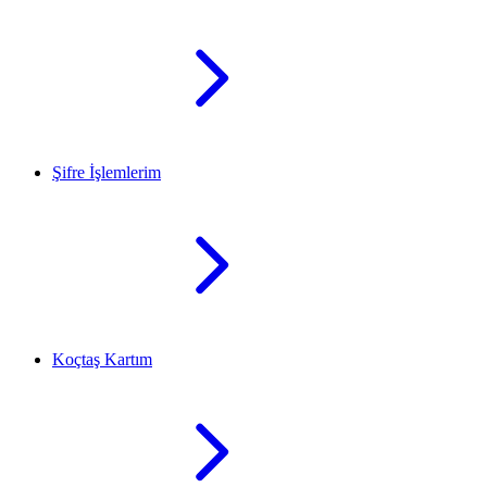
Şifre İşlemlerim
Koçtaş Kartım