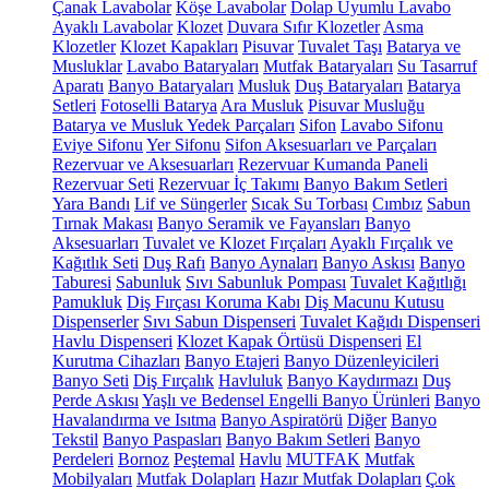
Çanak Lavabolar
Köşe Lavabolar
Dolap Uyumlu Lavabo
Ayaklı Lavabolar
Klozet
Duvara Sıfır Klozetler
Asma
Klozetler
Klozet Kapakları
Pisuvar
Tuvalet Taşı
Batarya ve
Musluklar
Lavabo Bataryaları
Mutfak Bataryaları
Su Tasarruf
Aparatı
Banyo Bataryaları
Musluk
Duş Bataryaları
Batarya
Setleri
Fotoselli Batarya
Ara Musluk
Pisuvar Musluğu
Batarya ve Musluk Yedek Parçaları
Sifon
Lavabo Sifonu
Eviye Sifonu
Yer Sifonu
Sifon Aksesuarları ve Parçaları
Rezervuar ve Aksesuarları
Rezervuar Kumanda Paneli
Rezervuar Seti
Rezervuar İç Takımı
Banyo Bakım Setleri
Yara Bandı
Lif ve Süngerler
Sıcak Su Torbası
Cımbız
Sabun
Tırnak Makası
Banyo Seramik ve Fayansları
Banyo
Aksesuarları
Tuvalet ve Klozet Fırçaları
Ayaklı Fırçalık ve
Kağıtlık Seti
Duş Rafı
Banyo Aynaları
Banyo Askısı
Banyo
Taburesi
Sabunluk
Sıvı Sabunluk Pompası
Tuvalet Kağıtlığı
Pamukluk
Diş Fırçası Koruma Kabı
Diş Macunu Kutusu
Dispenserler
Sıvı Sabun Dispenseri
Tuvalet Kağıdı Dispenseri
Havlu Dispenseri
Klozet Kapak Örtüsü Dispenseri
El
Kurutma Cihazları
Banyo Etajeri
Banyo Düzenleyicileri
Banyo Seti
Diş Fırçalık
Havluluk
Banyo Kaydırmazı
Duş
Perde Askısı
Yaşlı ve Bedensel Engelli Banyo Ürünleri
Banyo
Havalandırma ve Isıtma
Banyo Aspiratörü
Diğer
Banyo
Tekstil
Banyo Paspasları
Banyo Bakım Setleri
Banyo
Perdeleri
Bornoz
Peştemal
Havlu
MUTFAK
Mutfak
Mobilyaları
Mutfak Dolapları
Hazır Mutfak Dolapları
Çok