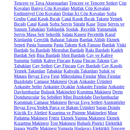
Tencere ve Tava Aksesuarları
Tencere ve Tencere Setleri
Çöp
Kovaları
Banyo Çöp Kovaları
Mutfak Çöp Kovaları
Endüstriyel Çöp Kovaları
Dolap İçi Çöp Kovaları
Sofra
Grubu
Çatal,Kaşık,Bıçak
Çatal Kaşık Bıçak Takımı
Yemek
Bıçağı
Çatal
Kaşık
Sofra Servis
Sürahi
Kase
Tepsi
Servis ve
Sunum Tabakları
Yağdanlık
Sosluk, Reçellik
Yumurtalık
Servis Maşa Seti
Şekerlik
Salata Kasesi
Peçetelik
Karaf
Kürdanlık
Çerezlik
Baharat Takımı
Bardak Altlığı
Ekmek
Sepeti
Pasta Sunumu
Pasta Takımı
Kek Fanusu
Bardak
Viski
Bardağı
Su Bardağı
Meşrubat Bardağı
Rakı Bardağı
Kadeh
Bardak Seti
Bira Bardağı
Shot Bardağı
Çay ve Kahve
Sunumu
Sütlük
Kahve Fincanı
Kupa
Fincan Takımı
Çay
Tabakları
Çay Setleri
Çay Fincanı
Çay Bardağı
Çay Kaşığı
Yemek Takımları
Tabaklar
Kahvaltı Takımları
Suluk ve
Matara
Beyaz Eşya
Fırın
Mikrodalga Fırınlar
Mini Fırınlar
Buzdolabı
Çamaşır Makinesi
Ocak
Ankastre Ürünleri
Ankastre Setler
Ankastre Ocaklar
Ankastre Fırınlar
Ankastre
Davlumbazlar
Bulaşık Makineleri
Kurutma Makinesi
Derin
Dondurucular
Su Sebilleri
Mini Buzdolabı
Davlumbazlar
Kurutmalı Çamaşır Makinesi
Beyaz Eşya Setleri
Aspiratörler
Beyaz Eşya Yedek Parça ve Bakım Ürünleri
Şarap Dolabı
Küçük Ev Aletleri
Kızartma ve Pişirme Makineleri
Mısır
Patlatma Makinesi
Fritöz
Ekmek Yapma Makinesi
Ekmek
Kızartma Makinesi
Tost Makinesi
Buharlı Pişirici
Elektrikli
Izgara
Waffle Makinesi
Yumurta Haşlayıcı
Elektrikli Tencere