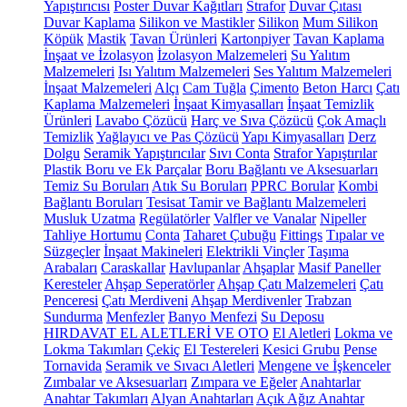
Yapıştırıcısı
Poster Duvar Kağıtları
Strafor
Duvar Çıtası
Duvar Kaplama
Silikon ve Mastikler
Silikon
Mum Silikon
Köpük
Mastik
Tavan Ürünleri
Kartonpiyer
Tavan Kaplama
İnşaat ve İzolasyon
İzolasyon Malzemeleri
Su Yalıtım
Malzemeleri
Isı Yalıtım Malzemeleri
Ses Yalıtım Malzemeleri
İnşaat Malzemeleri
Alçı
Cam Tuğla
Çimento
Beton Harcı
Çatı
Kaplama Malzemeleri
İnşaat Kimyasalları
İnşaat Temizlik
Ürünleri
Lavabo Çözücü
Harç ve Sıva Çözücü
Çok Amaçlı
Temizlik
Yağlayıcı ve Pas Çözücü
Yapı Kimyasalları
Derz
Dolgu
Seramik Yapıştırıcılar
Sıvı Conta
Strafor Yapıştırılar
Plastik Boru ve Ek Parçalar
Boru Bağlantı ve Aksesuarları
Temiz Su Boruları
Atık Su Boruları
PPRC Borular
Kombi
Bağlantı Boruları
Tesisat Tamir ve Bağlantı Malzemeleri
Musluk Uzatma
Regülatörler
Valfler ve Vanalar
Nipeller
Tahliye Hortumu
Conta
Taharet Çubuğu
Fittings
Tıpalar ve
Süzgeçler
İnşaat Makineleri
Elektrikli Vinçler
Taşıma
Arabaları
Caraskallar
Havlupanlar
Ahşaplar
Masif Paneller
Keresteler
Ahşap Seperatörler
Ahşap Çatı Malzemeleri
Çatı
Penceresi
Çatı Merdiveni
Ahşap Merdivenler
Trabzan
Sundurma
Menfezler
Banyo Menfezi
Su Deposu
HIRDAVAT EL ALETLERİ VE OTO
El Aletleri
Lokma ve
Lokma Takımları
Çekiç
El Testereleri
Kesici Grubu
Pense
Tornavida
Seramik ve Sıvacı Aletleri
Mengene ve İşkenceler
Zımbalar ve Aksesuarları
Zımpara ve Eğeler
Anahtarlar
Anahtar Takımları
Alyan Anahtarları
Açık Ağız Anahtar