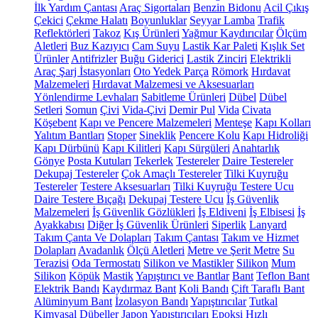
İlk Yardım Çantası
Araç Sigortaları
Benzin Bidonu
Acil Çıkış
Çekici
Çekme Halatı
Boyunluklar
Seyyar Lamba
Trafik
Reflektörleri
Takoz
Kış Ürünleri
Yağmur Kaydırıcılar
Ölçüm
Aletleri
Buz Kazıyıcı
Cam Suyu
Lastik Kar Paleti
Kışlık Set
Ürünler
Antifrizler
Buğu Giderici
Lastik Zinciri
Elektrikli
Araç Şarj İstasyonları
Oto Yedek Parça
Römork
Hırdavat
Malzemeleri
Hırdavat Malzemesi ve Aksesuarları
Yönlendirme Levhaları
Sabitleme Ürünleri
Dübel
Dübel
Setleri
Somun
Çivi
Vida-Çivi
Demir Pul
Vida
Civata
Köşebent
Kapı ve Pencere Malzemeleri
Menteşe
Kapı Kolları
Yalıtım Bantları
Stoper
Sineklik
Pencere Kolu
Kapı Hidroliği
Kapı Dürbünü
Kapı Kilitleri
Kapı Sürgüleri
Anahtarlık
Gönye
Posta Kutuları
Tekerlek
Testereler
Daire Testereler
Dekupaj Testereler
Çok Amaçlı Testereler
Tilki Kuyruğu
Testereler
Testere Aksesuarları
Tilki Kuyruğu Testere Ucu
Daire Testere Bıçağı
Dekupaj Testere Ucu
İş Güvenlik
Malzemeleri
İş Güvenlik Gözlükleri
İş Eldiveni
İş Elbisesi
İş
Ayakkabısı
Diğer İş Güvenlik Ürünleri
Siperlik
Lanyard
Takım Çanta Ve Dolapları
Takım Çantası
Takım ve Hizmet
Dolapları
Avadanlık
Ölçü Aletleri
Metre ve Şerit Metre
Su
Terazisi
Oda Termostatı
Silikon ve Mastikler
Silikon
Mum
Silikon
Köpük
Mastik
Yapıştırıcı ve Bantlar
Bant
Teflon Bant
Elektrik Bandı
Kaydırmaz Bant
Koli Bandı
Çift Taraflı Bant
Alüminyum Bant
İzolasyon Bandı
Yapıştırıcılar
Tutkal
Kimyasal Dübeller
Japon Yapıştırıcıları
Epoksi
Hızlı