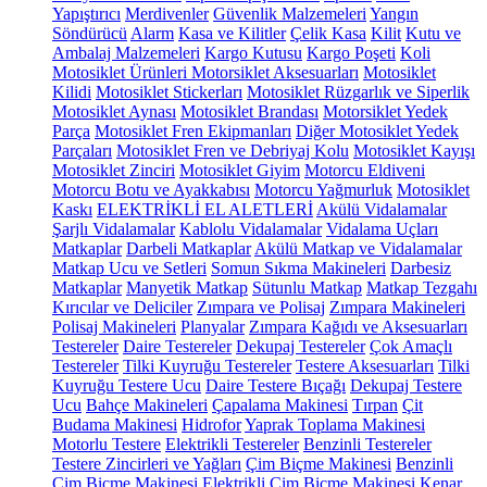
Yapıştırıcı
Merdivenler
Güvenlik Malzemeleri
Yangın
Söndürücü
Alarm
Kasa ve Kilitler
Çelik Kasa
Kilit
Kutu ve
Ambalaj Malzemeleri
Kargo Kutusu
Kargo Poşeti
Koli
Motosiklet Ürünleri
Motorsiklet Aksesuarları
Motosiklet
Kilidi
Motosiklet Stickerları
Motosiklet Rüzgarlık ve Siperlik
Motosiklet Aynası
Motosiklet Brandası
Motorsiklet Yedek
Parça
Motosiklet Fren Ekipmanları
Diğer Motosiklet Yedek
Parçaları
Motosiklet Fren ve Debriyaj Kolu
Motosiklet Kayışı
Motosiklet Zinciri
Motosiklet Giyim
Motorcu Eldiveni
Motorcu Botu ve Ayakkabısı
Motorcu Yağmurluk
Motosiklet
Kaskı
ELEKTRİKLİ EL ALETLERİ
Akülü Vidalamalar
Şarjlı Vidalamalar
Kablolu Vidalamalar
Vidalama Uçları
Matkaplar
Darbeli Matkaplar
Akülü Matkap ve Vidalamalar
Matkap Ucu ve Setleri
Somun Sıkma Makineleri
Darbesiz
Matkaplar
Manyetik Matkap
Sütunlu Matkap
Matkap Tezgahı
Kırıcılar ve Deliciler
Zımpara ve Polisaj
Zımpara Makineleri
Polisaj Makineleri
Planyalar
Zımpara Kağıdı ve Aksesuarları
Testereler
Daire Testereler
Dekupaj Testereler
Çok Amaçlı
Testereler
Tilki Kuyruğu Testereler
Testere Aksesuarları
Tilki
Kuyruğu Testere Ucu
Daire Testere Bıçağı
Dekupaj Testere
Ucu
Bahçe Makineleri
Çapalama Makinesi
Tırpan
Çit
Budama Makinesi
Hidrofor
Yaprak Toplama Makinesi
Motorlu Testere
Elektrikli Testereler
Benzinli Testereler
Testere Zincirleri ve Yağları
Çim Biçme Makinesi
Benzinli
Çim Biçme Makinesi
Elektrikli Çim Biçme Makinesi
Kenar