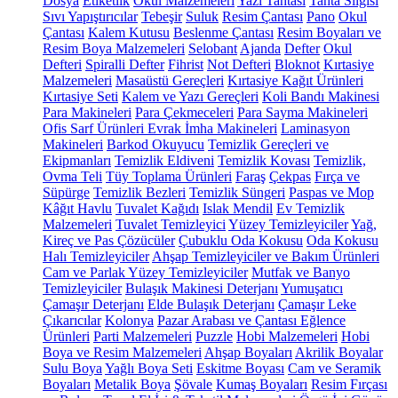
Dosya
Etiketlik
Okul Malzemeleri
Yazı Tahtası
Tahta Silgisi
Sıvı Yapıştırıcılar
Tebeşir
Suluk
Resim Çantası
Pano
Okul
Çantası
Kalem Kutusu
Beslenme Çantası
Resim Boyaları ve
Resim Boya Malzemeleri
Selobant
Ajanda
Defter
Okul
Defteri
Spiralli Defter
Fihrist
Not Defteri
Bloknot
Kırtasiye
Malzemeleri
Masaüstü Gereçleri
Kırtasiye Kağıt Ürünleri
Kırtasiye Seti
Kalem ve Yazı Gereçleri
Koli Bandı Makinesi
Para Makineleri
Para Çekmeceleri
Para Sayma Makineleri
Ofis Sarf Ürünleri
Evrak İmha Makineleri
Laminasyon
Makineleri
Barkod Okuyucu
Temizlik Gereçleri ve
Ekipmanları
Temizlik Eldiveni
Temizlik Kovası
Temizlik,
Ovma Teli
Tüy Toplama Ürünleri
Faraş
Çekpas
Fırça ve
Süpürge
Temizlik Bezleri
Temizlik Süngeri
Paspas ve Mop
Kâğıt Havlu
Tuvalet Kağıdı
Islak Mendil
Ev Temizlik
Malzemeleri
Tuvalet Temizleyici
Yüzey Temizleyiciler
Yağ,
Kireç ve Pas Çözücüler
Çubuklu Oda Kokusu
Oda Kokusu
Halı Temizleyiciler
Ahşap Temizleyiciler ve Bakım Ürünleri
Cam ve Parlak Yüzey Temizleyiciler
Mutfak ve Banyo
Temizleyiciler
Bulaşık Makinesi Deterjanı
Yumuşatıcı
Çamaşır Deterjanı
Elde Bulaşık Deterjanı
Çamaşır Leke
Çıkarıcılar
Kolonya
Pazar Arabası ve Çantası
Eğlence
Ürünleri
Parti Malzemeleri
Puzzle
Hobi Malzemeleri
Hobi
Boya ve Resim Malzemeleri
Ahşap Boyaları
Akrilik Boyalar
Sulu Boya
Yağlı Boya Seti
Eskitme Boyası
Cam ve Seramik
Boyaları
Metalik Boya
Şövale
Kumaş Boyaları
Resim Fırçası