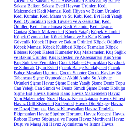
Çiçeklik ve Saksılık
Saksı Aksesuarları
Saksı Altlığı
Bahçe
Saksısı
Balkon Saksısı
Evcil Hayvan Ürünleri
Kedi
Malzemeleri
Kedi Maması
Kedi Hijyen ve Bakım Ürünleri
Kedi Kumları
Kedi Mama ve Su Kabı
Kedi Evi
Kedi Yatağı
Kedi Oyuncakları
Kedi Tuvaleti ve Aksesuarları
Kedi
Ödülleri
Kedi Tırmalaması
Kedi Vitamini
Kedi Taşıma
Çantası
Köpek Malzemeleri
Köpek Yatağı
Köpek Vitamini
Köpek Oyuncakları
Köpek Mama ve Su Kabı
Köpek
Güvenlik
Köpek Hijyen ve Bakım Ürünleri
Köpek Ödülleri
Köpek Maması
Köpek Kulübesi
Köpek Tasmaları
Köpek
Elbisesi
Köpek Kafesi
Kümesler
Kuş Malzemeleri
Kuş Sağlık
ve Bakım Ürünleri
Kuş Kafesleri ve Aksesuarları
Kuş Yemi
Kuş Suluk ve Yemlikleri
Çocuk Bahçe Oyuncakları
Kaydırak
ve Salıncak
Oyun Evleri
Çocuk Bahçe Sandalyeleri
Çocuk
Bahçe Masaları
Uçurtma
Çocuk Scooter
Çocuk Kaykay
Su
Tabancası
Şişme Oyuncaklar
Akülü Araba
Su Aktivite
Ürünleri
Şişme Havuz
Şişme Deniz Yatağı
Şişme Deniz Topu
Can Yeleği
Can Simidi ve Deniz Simidi
Şişme Deniz Kolluğu
Şişme Bot
Havuz Bonesi
Kano
Havuz Malzemeleri
Havuz
Yapı Malzemeleri
Nozul
Havuz Kenar Izgarası
Havuz Filtresi
Havuz Örtü Sistemleri
Su Perdesi
Havuz Dip Süzgeç
Havuz
ve Dozaj Pompası
Havuz Kimyasalları
Havuz Temizlik
Ekipmanları
Havuz Süpürge Hortumu
Havuz Kepçesi
Havuz
Robotu
Havuz Süpürgesi ve Fırçası
Havuz Merdiveni
Havuz
Duşu ve Masaj Jeti
Havuz Aydınlatma ve Isıtma
Havuz