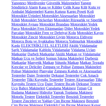
Yapıştırıcı
Merdivenler
Güvenlik Malzemeleri
Yangın
Söndürücü
Alarm
Kasa ve Kilitler
Çelik Kasa
Kilit
Kutu ve
Ambalaj Malzemeleri
Kargo Kutusu
Kargo Poşeti
Koli
Motosiklet Ürünleri
Motorsiklet Aksesuarları
Motosiklet
Kilidi
Motosiklet Stickerları
Motosiklet Rüzgarlık ve Siperlik
Motosiklet Aynası
Motosiklet Brandası
Motorsiklet Yedek
Parça
Motosiklet Fren Ekipmanları
Diğer Motosiklet Yedek
Parçaları
Motosiklet Fren ve Debriyaj Kolu
Motosiklet Kayışı
Motosiklet Zinciri
Motosiklet Giyim
Motorcu Eldiveni
Motorcu Botu ve Ayakkabısı
Motorcu Yağmurluk
Motosiklet
Kaskı
ELEKTRİKLİ EL ALETLERİ
Akülü Vidalamalar
Şarjlı Vidalamalar
Kablolu Vidalamalar
Vidalama Uçları
Matkaplar
Darbeli Matkaplar
Akülü Matkap ve Vidalamalar
Matkap Ucu ve Setleri
Somun Sıkma Makineleri
Darbesiz
Matkaplar
Manyetik Matkap
Sütunlu Matkap
Matkap Tezgahı
Kırıcılar ve Deliciler
Zımpara ve Polisaj
Zımpara Makineleri
Polisaj Makineleri
Planyalar
Zımpara Kağıdı ve Aksesuarları
Testereler
Daire Testereler
Dekupaj Testereler
Çok Amaçlı
Testereler
Tilki Kuyruğu Testereler
Testere Aksesuarları
Tilki
Kuyruğu Testere Ucu
Daire Testere Bıçağı
Dekupaj Testere
Ucu
Bahçe Makineleri
Çapalama Makinesi
Tırpan
Çit
Budama Makinesi
Hidrofor
Yaprak Toplama Makinesi
Motorlu Testere
Elektrikli Testereler
Benzinli Testereler
Testere Zincirleri ve Yağları
Çim Biçme Makinesi
Benzinli
Çim Biçme Makinesi
Elektrikli Çim Biçme Makinesi
Kenar