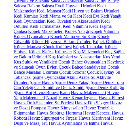
Çiçeklik ve Saksılık
Saksı Aksesuarları
Saksı Altlığı
Bahçe
Saksısı
Balkon Saksısı
Evcil Hayvan Ürünleri
Kedi
Malzemeleri
Kedi Maması
Kedi Hijyen ve Bakım Ürünleri
Kedi Kumları
Kedi Mama ve Su Kabı
Kedi Evi
Kedi Yatağı
Kedi Oyuncakları
Kedi Tuvaleti ve Aksesuarları
Kedi
Ödülleri
Kedi Tırmalaması
Kedi Vitamini
Kedi Taşıma
Çantası
Köpek Malzemeleri
Köpek Yatağı
Köpek Vitamini
Köpek Oyuncakları
Köpek Mama ve Su Kabı
Köpek
Güvenlik
Köpek Hijyen ve Bakım Ürünleri
Köpek Ödülleri
Köpek Maması
Köpek Kulübesi
Köpek Tasmaları
Köpek
Elbisesi
Köpek Kafesi
Kümesler
Kuş Malzemeleri
Kuş Sağlık
ve Bakım Ürünleri
Kuş Kafesleri ve Aksesuarları
Kuş Yemi
Kuş Suluk ve Yemlikleri
Çocuk Bahçe Oyuncakları
Kaydırak
ve Salıncak
Oyun Evleri
Çocuk Bahçe Sandalyeleri
Çocuk
Bahçe Masaları
Uçurtma
Çocuk Scooter
Çocuk Kaykay
Su
Tabancası
Şişme Oyuncaklar
Akülü Araba
Su Aktivite
Ürünleri
Şişme Havuz
Şişme Deniz Yatağı
Şişme Deniz Topu
Can Yeleği
Can Simidi ve Deniz Simidi
Şişme Deniz Kolluğu
Şişme Bot
Havuz Bonesi
Kano
Havuz Malzemeleri
Havuz
Yapı Malzemeleri
Nozul
Havuz Kenar Izgarası
Havuz Filtresi
Havuz Örtü Sistemleri
Su Perdesi
Havuz Dip Süzgeç
Havuz
ve Dozaj Pompası
Havuz Kimyasalları
Havuz Temizlik
Ekipmanları
Havuz Süpürge Hortumu
Havuz Kepçesi
Havuz
Robotu
Havuz Süpürgesi ve Fırçası
Havuz Merdiveni
Havuz
Duşu ve Masaj Jeti
Havuz Aydınlatma ve Isıtma
Havuz