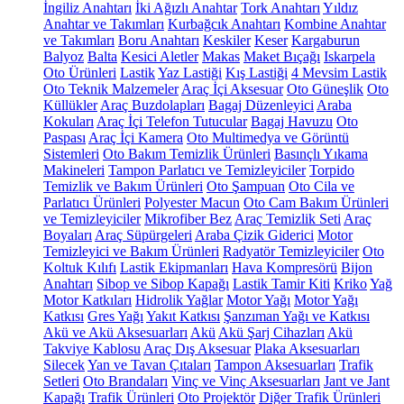
İngiliz Anahtarı
İki Ağızlı Anahtar
Tork Anahtarı
Yıldız
Anahtar ve Takımları
Kurbağcık Anahtarı
Kombine Anahtar
ve Takımları
Boru Anahtarı
Keskiler
Keser
Kargaburun
Balyoz
Balta
Kesici Aletler
Makas
Maket Bıçağı
Iskarpela
Oto Ürünleri
Lastik
Yaz Lastiği
Kış Lastiği
4 Mevsim Lastik
Oto Teknik Malzemeler
Araç İçi Aksesuar
Oto Güneşlik
Oto
Küllükler
Araç Buzdolapları
Bagaj Düzenleyici
Araba
Kokuları
Araç İçi Telefon Tutucular
Bagaj Havuzu
Oto
Paspası
Araç İçi Kamera
Oto Multimedya ve Görüntü
Sistemleri
Oto Bakım Temizlik Ürünleri
Basınçlı Yıkama
Makineleri
Tampon Parlatıcı ve Temizleyiciler
Torpido
Temizlik ve Bakım Ürünleri
Oto Şampuan
Oto Cila ve
Parlatıcı Ürünleri
Polyester Macun
Oto Cam Bakım Ürünleri
ve Temizleyiciler
Mikrofiber Bez
Araç Temizlik Seti
Araç
Boyaları
Araç Süpürgeleri
Araba Çizik Giderici
Motor
Temizleyici ve Bakım Ürünleri
Radyatör Temizleyiciler
Oto
Koltuk Kılıfı
Lastik Ekipmanları
Hava Kompresörü
Bijon
Anahtarı
Sibop ve Sibop Kapağı
Lastik Tamir Kiti
Kriko
Yağ
Motor Katkıları
Hidrolik Yağlar
Motor Yağı
Motor Yağı
Katkısı
Gres Yağı
Yakıt Katkısı
Şanzıman Yağı ve Katkısı
Akü ve Akü Aksesuarları
Akü
Akü Şarj Cihazları
Akü
Takviye Kablosu
Araç Dış Aksesuar
Plaka Aksesuarları
Silecek
Yan ve Tavan Çıtaları
Tampon Aksesuarları
Trafik
Setleri
Oto Brandaları
Vinç ve Vinç Aksesuarları
Jant ve Jant
Kapağı
Trafik Ürünleri
Oto Projektör
Diğer Trafik Ürünleri