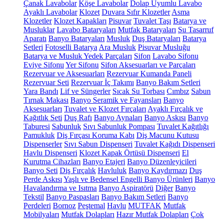
Çanak Lavabolar
Köşe Lavabolar
Dolap Uyumlu Lavabo
Ayaklı Lavabolar
Klozet
Duvara Sıfır Klozetler
Asma
Klozetler
Klozet Kapakları
Pisuvar
Tuvalet Taşı
Batarya ve
Musluklar
Lavabo Bataryaları
Mutfak Bataryaları
Su Tasarruf
Aparatı
Banyo Bataryaları
Musluk
Duş Bataryaları
Batarya
Setleri
Fotoselli Batarya
Ara Musluk
Pisuvar Musluğu
Batarya ve Musluk Yedek Parçaları
Sifon
Lavabo Sifonu
Eviye Sifonu
Yer Sifonu
Sifon Aksesuarları ve Parçaları
Rezervuar ve Aksesuarları
Rezervuar Kumanda Paneli
Rezervuar Seti
Rezervuar İç Takımı
Banyo Bakım Setleri
Yara Bandı
Lif ve Süngerler
Sıcak Su Torbası
Cımbız
Sabun
Tırnak Makası
Banyo Seramik ve Fayansları
Banyo
Aksesuarları
Tuvalet ve Klozet Fırçaları
Ayaklı Fırçalık ve
Kağıtlık Seti
Duş Rafı
Banyo Aynaları
Banyo Askısı
Banyo
Taburesi
Sabunluk
Sıvı Sabunluk Pompası
Tuvalet Kağıtlığı
Pamukluk
Diş Fırçası Koruma Kabı
Diş Macunu Kutusu
Dispenserler
Sıvı Sabun Dispenseri
Tuvalet Kağıdı Dispenseri
Havlu Dispenseri
Klozet Kapak Örtüsü Dispenseri
El
Kurutma Cihazları
Banyo Etajeri
Banyo Düzenleyicileri
Banyo Seti
Diş Fırçalık
Havluluk
Banyo Kaydırmazı
Duş
Perde Askısı
Yaşlı ve Bedensel Engelli Banyo Ürünleri
Banyo
Havalandırma ve Isıtma
Banyo Aspiratörü
Diğer
Banyo
Tekstil
Banyo Paspasları
Banyo Bakım Setleri
Banyo
Perdeleri
Bornoz
Peştemal
Havlu
MUTFAK
Mutfak
Mobilyaları
Mutfak Dolapları
Hazır Mutfak Dolapları
Çok