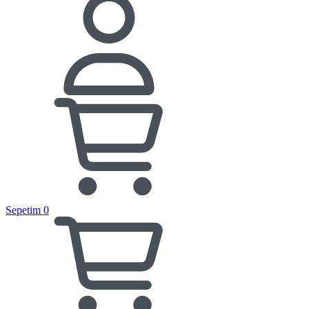
Sepetim
0