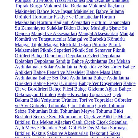
Pompası
Su Motoru
Hasat Makinesi
Dal Öğütme Makinesi
Toprak Burgu Makinesi
Dal Budama Makinesi
İlaçlama
Makineleri
Bahçe İş ve İnşaat Makineleri
Bahçe Sulama
Ürünleri
Hortumlar
Fıskiye ve Damlatıcılar
Hortum
Makaraları
Hortum Bağlantı Aparatları
Hortum Tabancaları
Su Zamanlayıcı
Sulaklar
Bidon
Bahçe Musluğu
Şişme Su
Deposu
Mangal ve Aksesuarları
Mangal Aksesuarları
Mangal
Kömürü ve Tutuşturucular
Mangal ve Barbekü
Kömürlü
Mangal
Tüplü Mangal
Elektrikli Izgara
Pürmüz
Piknik
Malzemeleri
Piknik Sepetleri
Piknik Seti
Semaver
Piknik
Örtüleri
Bahçe Depolama
Depolama Evleri
Depolama
Dolapları
Depolama Sandığı
Bahçe Aydınlatma
Dış Mekan
Aydınlatmalar
Solar Aydınlatma
Projektör ve Sensörler
Bahçe
Aplikleri
Bahçe Feneri ve Meşaleler
Bahçe Masa Üstü
Aydınlatma
Bahçe Set Üstü Aydınlatma
Bahçe Aydınlatma
Direkleri
Bahçe Peyzaj Ürünleri
Bahçe Yer Döşemeleri
Bahçe
Çit ve Bordürleri
Bahçe Filesi
Bahçe Gizleme Ağları
Bahçe
Dekorasyon Ürünleri
Bahçe Kovaları
Toprak ve Çiçek
Bakımı
Bitki Yetiştirme Ürünleri
Torf ve Topraklar
Gübreler
ve Sıvı Gübreler
Tohumlar
Çim Tohumu
Çiçek Tohumu
Sebze Tohumları
Bitki Tohumları
Meyve Tohumu
Bitki
Besinleri
Sera ve Sera Ekipmanları
Çiçek ve Bitki
İç Mekan
Bitkileri
Dış Mekan Ağaçları
Canlı Çiçek
Çiçek Soğanları
Aşılı Meyve Fidanları
Aşılı Gül
Fide
Dış Mekan Sarmaşık
Bitkileri
Kaktüs
Saksı ve Aksesuarları
Dekoratif Saksı