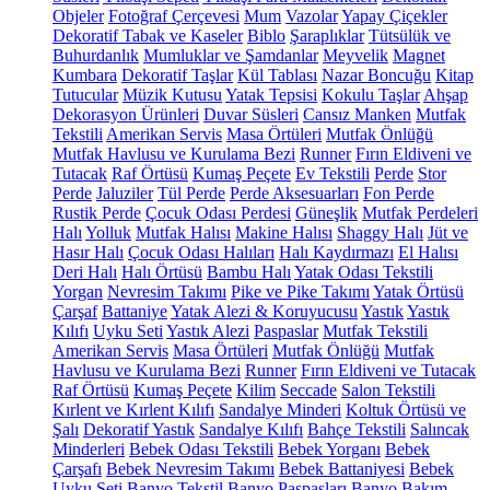
Objeler
Fotoğraf Çerçevesi
Mum
Vazolar
Yapay Çiçekler
Dekoratif Tabak ve Kaseler
Biblo
Şaraplıklar
Tütsülük ve
Buhurdanlık
Mumluklar ve Şamdanlar
Meyvelik
Magnet
Kumbara
Dekoratif Taşlar
Kül Tablası
Nazar Boncuğu
Kitap
Tutucular
Müzik Kutusu
Yatak Tepsisi
Kokulu Taşlar
Ahşap
Dekorasyon Ürünleri
Duvar Süsleri
Cansız Manken
Mutfak
Tekstili
Amerikan Servis
Masa Örtüleri
Mutfak Önlüğü
Mutfak Havlusu ve Kurulama Bezi
Runner
Fırın Eldiveni ve
Tutacak
Raf Örtüsü
Kumaş Peçete
Ev Tekstili
Perde
Stor
Perde
Jaluziler
Tül Perde
Perde Aksesuarları
Fon Perde
Rustik Perde
Çocuk Odası Perdesi
Güneşlik
Mutfak Perdeleri
Halı
Yolluk
Mutfak Halısı
Makine Halısı
Shaggy Halı
Jüt ve
Hasır Halı
Çocuk Odası Halıları
Halı Kaydırmazı
El Halısı
Deri Halı
Halı Örtüsü
Bambu Halı
Yatak Odası Tekstili
Yorgan
Nevresim Takımı
Pike ve Pike Takımı
Yatak Örtüsü
Çarşaf
Battaniye
Yatak Alezi & Koruyucusu
Yastık
Yastık
Kılıfı
Uyku Seti
Yastık Alezi
Paspaslar
Mutfak Tekstili
Amerikan Servis
Masa Örtüleri
Mutfak Önlüğü
Mutfak
Havlusu ve Kurulama Bezi
Runner
Fırın Eldiveni ve Tutacak
Raf Örtüsü
Kumaş Peçete
Kilim
Seccade
Salon Tekstili
Kırlent ve Kırlent Kılıfı
Sandalye Minderi
Koltuk Örtüsü ve
Şalı
Dekoratif Yastık
Sandalye Kılıfı
Bahçe Tekstili
Salıncak
Minderleri
Bebek Odası Tekstili
Bebek Yorganı
Bebek
Çarşafı
Bebek Nevresim Takımı
Bebek Battaniyesi
Bebek
Uyku Seti
Banyo Tekstil
Banyo Paspasları
Banyo Bakım