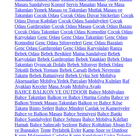
Masası Sandalyesi
Konsol
Servis Masaları
Masa ve Masa
Takımları
Yemek Masası ve Takımları
Mutfak Masası ve
Takımları
Çocuk Odası
Çocuk Odası Duvar Stickerları
Çocuk
Odası Duvar Kağıtları
Çocuk Odası Sandalyeleri
Çocuk
Odası Gardıropları
Çocuk Odası Masası
Çocuk Odası Bazası
Çocuk Odası Takımları
Çocuk Odası Komodini
Çocuk Odası
Karyolaları
Genç Odası
Genç Odası Takımları
Genç Odası
Komodini
Genç Odası Şifonyerleri
Genç Odası Bazaları
Genç Odası Gardıropları
Genç Odası Karyolaları
Ranza
Bebek Odası
Bebek Beşikleri
Mama Sandalyesi
Bebek
Karyolaları
Bebek Gardıropları
Bebek Yatakları
Bebek Odası
Takımları
Oyuncak Dolabı
Bebek Şifonyer
Bebek Odası
Tekstili
Bebek Yorganı
Bebek Çarşafı
Bebek Nevresim
Takımı
Bebek Battaniyesi
Bebek Uyku Seti
Mobilya
Aksesuarları
Mobilya Yedek Parçaları
Mobilya Kulpları
Raf
Ayakları
Keçeler
Masa Ayağı
Mobilya Ayağı
BAHÇE,BALKON VE OUTDOOR
Bahçe Mobilyaları
Bahçe Takımları
Balkon ve Bahçe Oturma Grubu
Bahçe ve
Balkon Yemek Masası Takımları
Balkon ve Bahçe Köşe
Takımı
Bistro Setleri
Bahçe Minderi
Çardak ve Kameriyeler
Bahçe ve Balkon Masası
Bahçe Şemsiyesi
Bahçe Bankı
Bahçe Sandalyeleri
Bahçe Sehpası
Bahçe Mobilya Kılıfları
Hamak
Bahçe Salıncağı
Şezlong
Bahçe Koltukları
Ahşap Ev
ve Bungalov
Tente
Prefabrik Evler
Kamp Spor ve Outdoor
Kamp Malzemeleri
Çadırlar
Kamp Sandalyesi
Uyku Tulumu