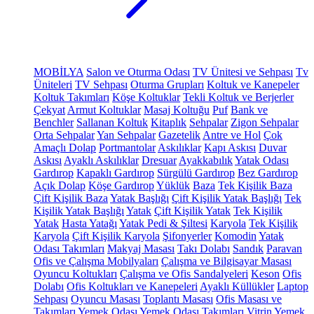
MOBİLYA
Salon ve Oturma Odası
TV Ünitesi ve Sehpası
Tv
Üniteleri
TV Sehpası
Oturma Grupları
Koltuk ve Kanepeler
Koltuk Takımları
Köşe Koltuklar
Tekli Koltuk ve Berjerler
Çekyat
Armut Koltuklar
Masaj Koltuğu
Puf
Bank ve
Benchler
Sallanan Koltuk
Kitaplık
Sehpalar
Zigon Sehpalar
Orta Sehpalar
Yan Sehpalar
Gazetelik
Antre ve Hol
Çok
Amaçlı Dolap
Portmantolar
Askılıklar
Kapı Askısı
Duvar
Askısı
Ayaklı Askılıklar
Dresuar
Ayakkabılık
Yatak Odası
Gardırop
Kapaklı Gardırop
Sürgülü Gardırop
Bez Gardırop
Açık Dolap
Köşe Gardırop
Yüklük
Baza
Tek Kişilik Baza
Çift Kişilik Baza
Yatak Başlığı
Çift Kişilik Yatak Başlığı
Tek
Kişilik Yatak Başlığı
Yatak
Çift Kişilik Yatak
Tek Kişilik
Yatak
Hasta Yatağı
Yatak Pedi & Şiltesi
Karyola
Tek Kişilik
Karyola
Çift Kişilik Karyola
Şifonyerler
Komodin
Yatak
Odası Takımları
Makyaj Masası
Takı Dolabı
Sandık
Paravan
Ofis ve Çalışma Mobilyaları
Çalışma ve Bilgisayar Masası
Oyuncu Koltukları
Çalışma ve Ofis Sandalyeleri
Keson
Ofis
Dolabı
Ofis Koltukları ve Kanepeleri
Ayaklı Küllükler
Laptop
Sehpası
Oyuncu Masası
Toplantı Masası
Ofis Masası ve
Takımları
Yemek Odası
Yemek Odası Takımları
Vitrin
Yemek