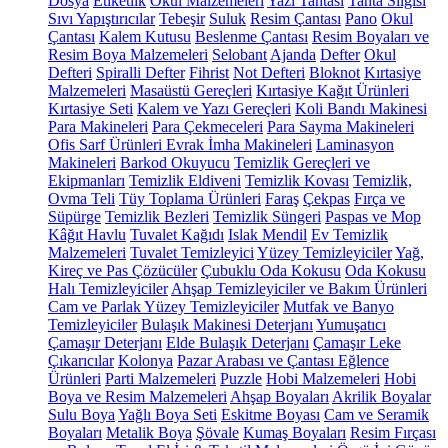
Dosya
Etiketlik
Okul Malzemeleri
Yazı Tahtası
Tahta Silgisi
Sıvı Yapıştırıcılar
Tebeşir
Suluk
Resim Çantası
Pano
Okul
Çantası
Kalem Kutusu
Beslenme Çantası
Resim Boyaları ve
Resim Boya Malzemeleri
Selobant
Ajanda
Defter
Okul
Defteri
Spiralli Defter
Fihrist
Not Defteri
Bloknot
Kırtasiye
Malzemeleri
Masaüstü Gereçleri
Kırtasiye Kağıt Ürünleri
Kırtasiye Seti
Kalem ve Yazı Gereçleri
Koli Bandı Makinesi
Para Makineleri
Para Çekmeceleri
Para Sayma Makineleri
Ofis Sarf Ürünleri
Evrak İmha Makineleri
Laminasyon
Makineleri
Barkod Okuyucu
Temizlik Gereçleri ve
Ekipmanları
Temizlik Eldiveni
Temizlik Kovası
Temizlik,
Ovma Teli
Tüy Toplama Ürünleri
Faraş
Çekpas
Fırça ve
Süpürge
Temizlik Bezleri
Temizlik Süngeri
Paspas ve Mop
Kâğıt Havlu
Tuvalet Kağıdı
Islak Mendil
Ev Temizlik
Malzemeleri
Tuvalet Temizleyici
Yüzey Temizleyiciler
Yağ,
Kireç ve Pas Çözücüler
Çubuklu Oda Kokusu
Oda Kokusu
Halı Temizleyiciler
Ahşap Temizleyiciler ve Bakım Ürünleri
Cam ve Parlak Yüzey Temizleyiciler
Mutfak ve Banyo
Temizleyiciler
Bulaşık Makinesi Deterjanı
Yumuşatıcı
Çamaşır Deterjanı
Elde Bulaşık Deterjanı
Çamaşır Leke
Çıkarıcılar
Kolonya
Pazar Arabası ve Çantası
Eğlence
Ürünleri
Parti Malzemeleri
Puzzle
Hobi Malzemeleri
Hobi
Boya ve Resim Malzemeleri
Ahşap Boyaları
Akrilik Boyalar
Sulu Boya
Yağlı Boya Seti
Eskitme Boyası
Cam ve Seramik
Boyaları
Metalik Boya
Şövale
Kumaş Boyaları
Resim Fırçası