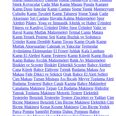
Sinek Kovucular
Çadır Matı
Kamp Masası
Pusula
Kampet
Kamp Duşu
Isıtıcılar
Kamp Çantası
Şişme Yastık
Magnezyum
Çubuğu
Kamp Tuvaleti
Kamp Taburesi
Şişme Yatak
Çadır
Aksesuarı
Sırt Çantası
Hayatta Kalma Malzemeleri
Spor
Aletleri
Pilates, Yoga ve Jimnastik
Ağırlık ve Halter Ürünleri
Fitness ve Kardiyo Ürünleri
Diğer Spor Ürünleri
Valiz ve
Bavul
Kamp Mutfak Malzemeleri
Termal Çanta
Matara
Kamp Yemek Pişirme Seti
Kamp Buzluk ve Soğutucu
Ürünler
Kamp Demliği
Kamp Tavası
Kamp Ocağı
Kamp
Mutfak Aksesuarları
Çakmak ve Yakıcılar
Termoslar
Aydınlatma Ekipmanları
El Feneri
Işıldak
Kafa Lambası
Kamp El Aletleri
Kamp Testeresi
Kamp Küreği
Kamp Bıçağı
Kamp Baltası
Avcılık Malzemeleri
Balık Av Malzemeleri
Bisiklet ve Scooter
Bisiklet
Elektrikli Scooter
Bahçe Aletleri
Çapa
Kürek
Bahçe Eldiveni
Tırmık
Budama Makası
Aşı
Makası
Fide Dikici ve Sökücü
Orak
Bahçe El Aleti Setleri
Çim Makası
Tırpan Misinası
Aşı Bıçağı
Meyve Toplama Aleti
Budama Testeresi
Bahçe Çatalı
Kazma
Bahçe Makineleri
Çapalama Makinesi
Tırpan
Çit Budama Makinesi
Hidrofor
Yaprak Toplama Makinesi
Motorlu Testere
Elektrikli
Testereler
Benzinli Testereler
Testere Zincirleri ve Yağları
Çim
Biçme Makinesi
Benzinli Çim Biçme Makinesi
Elektrikli Çim
Biçme Makinesi
Kenar Kesme Makinesi
Çim Biçme Yedek
Parça
Pompa
Santrifüj Pompa
Dalgıç Pompası
Bahçe