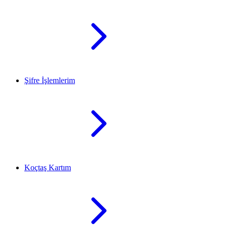
Şifre İşlemlerim
Koçtaş Kartım