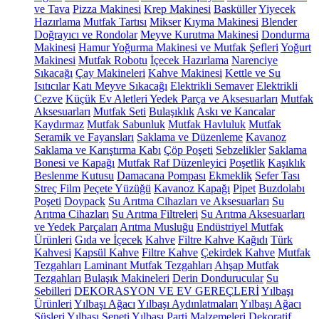
ve Tava
Pizza Makinesi
Krep Makinesi
Basküller
Yiyecek
Hazırlama
Mutfak Tartısı
Mikser
Kıyma Makinesi
Blender
Doğrayıcı ve Rondolar
Meyve Kurutma Makinesi
Dondurma
Makinesi
Hamur Yoğurma Makinesi ve Mutfak Şefleri
Yoğurt
Makinesi
Mutfak Robotu
İçecek Hazırlama
Narenciye
Sıkacağı
Çay Makineleri
Kahve Makinesi
Kettle ve Su
Isıtıcılar
Katı Meyve Sıkacağı
Elektrikli Semaver
Elektrikli
Cezve
Küçük Ev Aletleri Yedek Parça ve Aksesuarları
Mutfak
Aksesuarları
Mutfak Seti
Bulaşıklık
Askı ve Kancalar
Kaydırmaz
Mutfak Sabunluk
Mutfak Havluluk
Mutfak
Seramik ve Fayansları
Saklama ve Düzenleme
Kavanoz
Saklama ve Karıştırma Kabı
Çöp Poşeti
Sebzelikler
Saklama
Bonesi ve Kapağı
Mutfak Raf Düzenleyici
Poşetlik
Kaşıklık
Beslenme Kutusu
Damacana Pompası
Ekmeklik
Sefer Tası
Streç Film
Peçete Yüzüğü
Kavanoz Kapağı
Pipet
Buzdolabı
Poşeti
Doypack
Su Arıtma Cihazları ve Aksesuarları
Su
Arıtma Cihazları
Su Arıtma Filtreleri
Su Arıtma Aksesuarları
ve Yedek Parçaları
Arıtma Musluğu
Endüstriyel Mutfak
Ürünleri
Gıda ve İçecek
Kahve
Filtre Kahve Kağıdı
Türk
Kahvesi
Kapsül Kahve
Filtre Kahve
Çekirdek Kahve
Mutfak
Tezgahları
Laminant Mutfak Tezgahları
Ahşap Mutfak
Tezgahları
Bulaşık Makineleri
Derin Dondurucular
Su
Sebilleri
DEKORASYON VE EV GEREÇLERİ
Yılbaşı
Ürünleri
Yılbaşı Ağacı
Yılbaşı Aydınlatmaları
Yılbaşı Ağacı
Süsleri
Yılbaşı Sepeti
Yılbaşı Parti Malzemeleri
Dekoratif