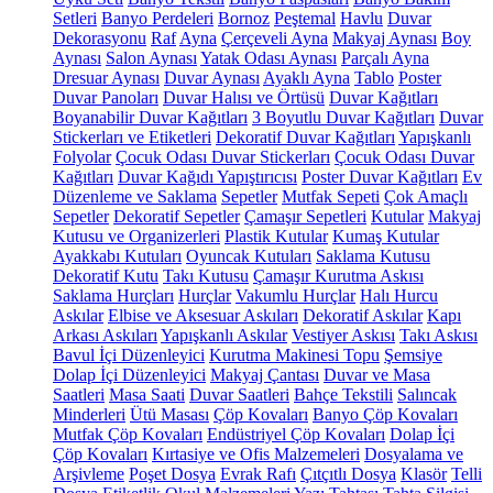
Setleri
Banyo Perdeleri
Bornoz
Peştemal
Havlu
Duvar
Dekorasyonu
Raf
Ayna
Çerçeveli Ayna
Makyaj Aynası
Boy
Aynası
Salon Aynası
Yatak Odası Aynası
Parçalı Ayna
Dresuar Aynası
Duvar Aynası
Ayaklı Ayna
Tablo
Poster
Duvar Panoları
Duvar Halısı ve Örtüsü
Duvar Kağıtları
Boyanabilir Duvar Kağıtları
3 Boyutlu Duvar Kağıtları
Duvar
Stickerları ve Etiketleri
Dekoratif Duvar Kağıtları
Yapışkanlı
Folyolar
Çocuk Odası Duvar Stickerları
Çocuk Odası Duvar
Kağıtları
Duvar Kağıdı Yapıştırıcısı
Poster Duvar Kağıtları
Ev
Düzenleme ve Saklama
Sepetler
Mutfak Sepeti
Çok Amaçlı
Sepetler
Dekoratif Sepetler
Çamaşır Sepetleri
Kutular
Makyaj
Kutusu ve Organizerleri
Plastik Kutular
Kumaş Kutular
Ayakkabı Kutuları
Oyuncak Kutuları
Saklama Kutusu
Dekoratif Kutu
Takı Kutusu
Çamaşır Kurutma Askısı
Saklama Hurçları
Hurçlar
Vakumlu Hurçlar
Halı Hurcu
Askılar
Elbise ve Aksesuar Askıları
Dekoratif Askılar
Kapı
Arkası Askıları
Yapışkanlı Askılar
Vestiyer Askısı
Takı Askısı
Bavul İçi Düzenleyici
Kurutma Makinesi Topu
Şemsiye
Dolap İçi Düzenleyici
Makyaj Çantası
Duvar ve Masa
Saatleri
Masa Saati
Duvar Saatleri
Bahçe Tekstili
Salıncak
Minderleri
Ütü Masası
Çöp Kovaları
Banyo Çöp Kovaları
Mutfak Çöp Kovaları
Endüstriyel Çöp Kovaları
Dolap İçi
Çöp Kovaları
Kırtasiye ve Ofis Malzemeleri
Dosyalama ve
Arşivleme
Poşet Dosya
Evrak Rafı
Çıtçıtlı Dosya
Klasör
Telli