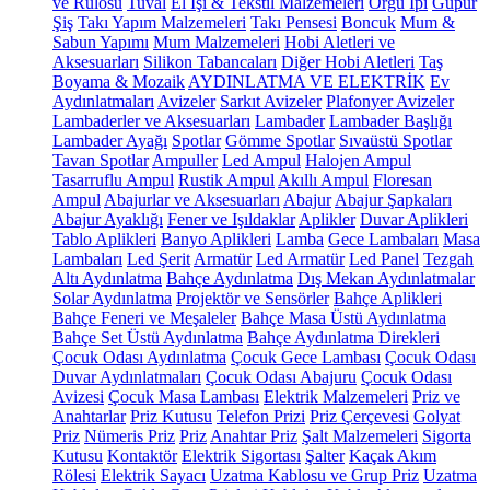
ve Rulosu
Tuval
El İşi & Tekstil Malzemeleri
Örgü İpi
Güpür
Şiş
Takı Yapım Malzemeleri
Takı Pensesi
Boncuk
Mum &
Sabun Yapımı
Mum Malzemeleri
Hobi Aletleri ve
Aksesuarları
Silikon Tabancaları
Diğer Hobi Aletleri
Taş
Boyama & Mozaik
AYDINLATMA VE ELEKTRİK
Ev
Aydınlatmaları
Avizeler
Sarkıt Avizeler
Plafonyer Avizeler
Lambaderler ve Aksesuarları
Lambader
Lambader Başlığı
Lambader Ayağı
Spotlar
Gömme Spotlar
Sıvaüstü Spotlar
Tavan Spotlar
Ampuller
Led Ampul
Halojen Ampul
Tasarruflu Ampul
Rustik Ampul
Akıllı Ampul
Floresan
Ampul
Abajurlar ve Aksesuarları
Abajur
Abajur Şapkaları
Abajur Ayaklığı
Fener ve Işıldaklar
Aplikler
Duvar Aplikleri
Tablo Aplikleri
Banyo Aplikleri
Lamba
Gece Lambaları
Masa
Lambaları
Led Şerit
Armatür
Led Armatür
Led Panel
Tezgah
Altı Aydınlatma
Bahçe Aydınlatma
Dış Mekan Aydınlatmalar
Solar Aydınlatma
Projektör ve Sensörler
Bahçe Aplikleri
Bahçe Feneri ve Meşaleler
Bahçe Masa Üstü Aydınlatma
Bahçe Set Üstü Aydınlatma
Bahçe Aydınlatma Direkleri
Çocuk Odası Aydınlatma
Çocuk Gece Lambası
Çocuk Odası
Duvar Aydınlatmaları
Çocuk Odası Abajuru
Çocuk Odası
Avizesi
Çocuk Masa Lambası
Elektrik Malzemeleri
Priz ve
Anahtarlar
Priz Kutusu
Telefon Prizi
Priz Çerçevesi
Golyat
Priz
Nümeris Priz
Priz
Anahtar Priz
Şalt Malzemeleri
Sigorta
Kutusu
Kontaktör
Elektrik Sigortası
Şalter
Kaçak Akım
Rölesi
Elektrik Sayacı
Uzatma Kablosu ve Grup Priz
Uzatma