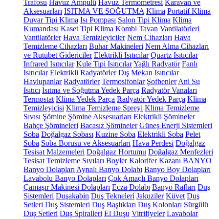
Trafosu
Havuz Ampulü
Havuz Termometresi
Karavan ve
Aksesuarları
ISITMA VE SOĞUTMA
Klima
Portatif Klima
Duvar Tipi Klima
Isı Pompası
Salon Tipi Klima
Klima
Kumandası
Kaset Tipi Klima
Kombi
Tavan Vantilatörleri
Vantilatörler
Hava Temizleyiciler
Nem Cihazları
Hava
Temizleme Cihazları
Buhar Makineleri
Nem Alma Cihazları
ve Rutubet Gidericiler
Elektrikli Isıtıcılar
Quartz Isıtıcılar
Infrared Isıtıcılar
Kule Tipi Isıtıcılar
Yağlı Radyatör
Fanlı
Isıtıcılar
Elektrikli Radyatörler
Dış Mekan Isıtıcılar
Havlupanlar
Radyatörler
Termosifonlar
Şofbenler
Ani Su
Isıtıcı
Isıtma ve Soğutma Yedek Parça
Radyatör Vanaları
Termostat
Klima Yedek Parça
Radyatör Yedek Parça
Klima
Temizleyicisi
Klima Temizleme Spreyi
Klima Temizleme
Sıvısı
Şömine
Şömine Aksesuarları
Elektrikli Şömineler
Bahçe Şömineleri
Bacasız Şömineler
Güneş Enerji Sistemleri
Soba
Doğalgaz Sobası
Kuzine Soba
Elektrikli Soba
Pelet
Soba
Soba Borusu ve Aksesuarları
Hava Perdesi
Doğalgaz
Tesisat Malzemeleri
Doğalgaz Hortumu
Doğalgaz Menfezleri
Tesisat Temizleme Sıvıları
Boyler
Kalorifer Kazanı
BANYO
Banyo Dolapları
Aynalı Banyo Dolabı
Banyo Boy Dolapları
Lavabolu Banyo Dolapları
Çok Amaçlı Banyo Dolapları
Çamaşır Makinesi Dolapları
Ecza Dolabı
Banyo Rafları
Duş
Sistemleri
Duşakabin
Duş Tekneleri
Jakuziler
Küvet
Duş
Setleri
Duş Sistemleri
Duş Başlıkları
Duş Kolonları
Sürgülü
Duş Setleri
Duş Spiralleri
El Duşu
Vitrifiyeler
Lavabolar