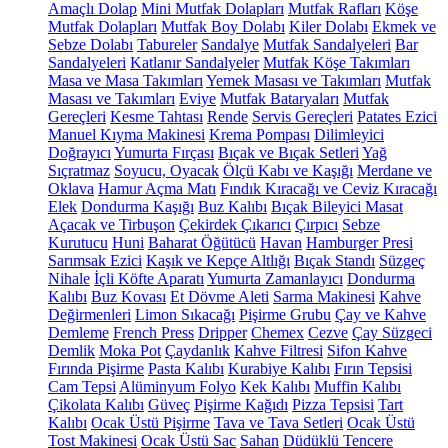
Amaçlı Dolap
Mini Mutfak Dolapları
Mutfak Rafları
Köşe
Mutfak Dolapları
Mutfak Boy Dolabı
Kiler Dolabı
Ekmek ve
Sebze Dolabı
Tabureler
Sandalye
Mutfak Sandalyeleri
Bar
Sandalyeleri
Katlanır Sandalyeler
Mutfak Köşe Takımları
Masa ve Masa Takımları
Yemek Masası ve Takımları
Mutfak
Masası ve Takımları
Eviye
Mutfak Bataryaları
Mutfak
Gereçleri
Kesme Tahtası
Rende
Servis Gereçleri
Patates Ezici
Manuel Kıyma Makinesi
Krema Pompası
Dilimleyici
Doğrayıcı
Yumurta Fırçası
Bıçak ve Bıçak Setleri
Yağ
Sıçratmaz
Soyucu, Oyacak
Ölçü Kabı ve Kaşığı
Merdane ve
Oklava
Hamur Açma Matı
Fındık Kıracağı ve Ceviz Kıracağı
Elek
Dondurma Kaşığı
Buz Kalıbı
Bıçak Bileyici Masat
Açacak ve Tirbuşon
Çekirdek Çıkarıcı
Çırpıcı
Sebze
Kurutucu
Huni
Baharat Öğütücü
Havan
Hamburger Presi
Sarımsak Ezici
Kaşık ve Kepçe Altlığı
Bıçak Standı
Süzgeç
Nihale
İçli Köfte Aparatı
Yumurta Zamanlayıcı
Dondurma
Kalıbı
Buz Kovası
Et Dövme Aleti
Sarma Makinesi
Kahve
Değirmenleri
Limon Sıkacağı
Pişirme Grubu
Çay ve Kahve
Demleme
French Press
Dripper
Chemex
Cezve
Çay Süzgeci
Demlik
Moka Pot
Çaydanlık
Kahve Filtresi
Sifon Kahve
Fırında Pişirme
Pasta Kalıbı
Kurabiye Kalıbı
Fırın Tepsisi
Cam Tepsi
Alüminyum Folyo
Kek Kalıbı
Muffin Kalıbı
Çikolata Kalıbı
Güveç
Pişirme Kağıdı
Pizza Tepsisi
Tart
Kalıbı
Ocak Üstü Pişirme
Tava ve Tava Setleri
Ocak Üstü
Tost Makinesi
Ocak Üstü Sac
Sahan
Düdüklü Tencere