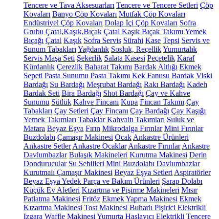
Tencere ve Tava Aksesuarları
Tencere ve Tencere Setleri
Çöp
Kovaları
Banyo Çöp Kovaları
Mutfak Çöp Kovaları
Endüstriyel Çöp Kovaları
Dolap İçi Çöp Kovaları
Sofra
Grubu
Çatal,Kaşık,Bıçak
Çatal Kaşık Bıçak Takımı
Yemek
Bıçağı
Çatal
Kaşık
Sofra Servis
Sürahi
Kase
Tepsi
Servis ve
Sunum Tabakları
Yağdanlık
Sosluk, Reçellik
Yumurtalık
Servis Maşa Seti
Şekerlik
Salata Kasesi
Peçetelik
Karaf
Kürdanlık
Çerezlik
Baharat Takımı
Bardak Altlığı
Ekmek
Sepeti
Pasta Sunumu
Pasta Takımı
Kek Fanusu
Bardak
Viski
Bardağı
Su Bardağı
Meşrubat Bardağı
Rakı Bardağı
Kadeh
Bardak Seti
Bira Bardağı
Shot Bardağı
Çay ve Kahve
Sunumu
Sütlük
Kahve Fincanı
Kupa
Fincan Takımı
Çay
Tabakları
Çay Setleri
Çay Fincanı
Çay Bardağı
Çay Kaşığı
Yemek Takımları
Tabaklar
Kahvaltı Takımları
Suluk ve
Matara
Beyaz Eşya
Fırın
Mikrodalga Fırınlar
Mini Fırınlar
Buzdolabı
Çamaşır Makinesi
Ocak
Ankastre Ürünleri
Ankastre Setler
Ankastre Ocaklar
Ankastre Fırınlar
Ankastre
Davlumbazlar
Bulaşık Makineleri
Kurutma Makinesi
Derin
Dondurucular
Su Sebilleri
Mini Buzdolabı
Davlumbazlar
Kurutmalı Çamaşır Makinesi
Beyaz Eşya Setleri
Aspiratörler
Beyaz Eşya Yedek Parça ve Bakım Ürünleri
Şarap Dolabı
Küçük Ev Aletleri
Kızartma ve Pişirme Makineleri
Mısır
Patlatma Makinesi
Fritöz
Ekmek Yapma Makinesi
Ekmek
Kızartma Makinesi
Tost Makinesi
Buharlı Pişirici
Elektrikli
Izgara
Waffle Makinesi
Yumurta Haşlayıcı
Elektrikli Tencere