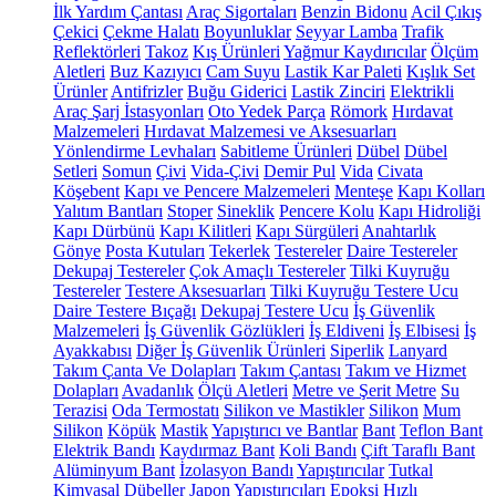
İlk Yardım Çantası
Araç Sigortaları
Benzin Bidonu
Acil Çıkış
Çekici
Çekme Halatı
Boyunluklar
Seyyar Lamba
Trafik
Reflektörleri
Takoz
Kış Ürünleri
Yağmur Kaydırıcılar
Ölçüm
Aletleri
Buz Kazıyıcı
Cam Suyu
Lastik Kar Paleti
Kışlık Set
Ürünler
Antifrizler
Buğu Giderici
Lastik Zinciri
Elektrikli
Araç Şarj İstasyonları
Oto Yedek Parça
Römork
Hırdavat
Malzemeleri
Hırdavat Malzemesi ve Aksesuarları
Yönlendirme Levhaları
Sabitleme Ürünleri
Dübel
Dübel
Setleri
Somun
Çivi
Vida-Çivi
Demir Pul
Vida
Civata
Köşebent
Kapı ve Pencere Malzemeleri
Menteşe
Kapı Kolları
Yalıtım Bantları
Stoper
Sineklik
Pencere Kolu
Kapı Hidroliği
Kapı Dürbünü
Kapı Kilitleri
Kapı Sürgüleri
Anahtarlık
Gönye
Posta Kutuları
Tekerlek
Testereler
Daire Testereler
Dekupaj Testereler
Çok Amaçlı Testereler
Tilki Kuyruğu
Testereler
Testere Aksesuarları
Tilki Kuyruğu Testere Ucu
Daire Testere Bıçağı
Dekupaj Testere Ucu
İş Güvenlik
Malzemeleri
İş Güvenlik Gözlükleri
İş Eldiveni
İş Elbisesi
İş
Ayakkabısı
Diğer İş Güvenlik Ürünleri
Siperlik
Lanyard
Takım Çanta Ve Dolapları
Takım Çantası
Takım ve Hizmet
Dolapları
Avadanlık
Ölçü Aletleri
Metre ve Şerit Metre
Su
Terazisi
Oda Termostatı
Silikon ve Mastikler
Silikon
Mum
Silikon
Köpük
Mastik
Yapıştırıcı ve Bantlar
Bant
Teflon Bant
Elektrik Bandı
Kaydırmaz Bant
Koli Bandı
Çift Taraflı Bant
Alüminyum Bant
İzolasyon Bandı
Yapıştırıcılar
Tutkal
Kimyasal Dübeller
Japon Yapıştırıcıları
Epoksi
Hızlı