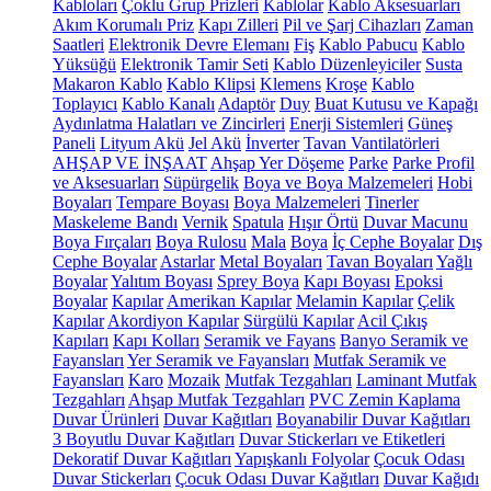
Kabloları
Çoklu Grup Prizleri
Kablolar
Kablo Aksesuarları
Akım Korumalı Priz
Kapı Zilleri
Pil ve Şarj Cihazları
Zaman
Saatleri
Elektronik Devre Elemanı
Fiş
Kablo Pabucu
Kablo
Yüksüğü
Elektronik Tamir Seti
Kablo Düzenleyiciler
Susta
Makaron Kablo
Kablo Klipsi
Klemens
Kroşe
Kablo
Toplayıcı
Kablo Kanalı
Adaptör
Duy
Buat Kutusu ve Kapağı
Aydınlatma Halatları ve Zincirleri
Enerji Sistemleri
Güneş
Paneli
Lityum Akü
Jel Akü
İnverter
Tavan Vantilatörleri
AHŞAP VE İNŞAAT
Ahşap Yer Döşeme
Parke
Parke Profil
ve Aksesuarları
Süpürgelik
Boya ve Boya Malzemeleri
Hobi
Boyaları
Tempare Boyası
Boya Malzemeleri
Tinerler
Maskeleme Bandı
Vernik
Spatula
Hışır Örtü
Duvar Macunu
Boya Fırçaları
Boya Rulosu
Mala
Boya
İç Cephe Boyalar
Dış
Cephe Boyalar
Astarlar
Metal Boyaları
Tavan Boyaları
Yağlı
Boyalar
Yalıtım Boyası
Sprey Boya
Kapı Boyası
Epoksi
Boyalar
Kapılar
Amerikan Kapılar
Melamin Kapılar
Çelik
Kapılar
Akordiyon Kapılar
Sürgülü Kapılar
Acil Çıkış
Kapıları
Kapı Kolları
Seramik ve Fayans
Banyo Seramik ve
Fayansları
Yer Seramik ve Fayansları
Mutfak Seramik ve
Fayansları
Karo
Mozaik
Mutfak Tezgahları
Laminant Mutfak
Tezgahları
Ahşap Mutfak Tezgahları
PVC Zemin Kaplama
Duvar Ürünleri
Duvar Kağıtları
Boyanabilir Duvar Kağıtları
3 Boyutlu Duvar Kağıtları
Duvar Stickerları ve Etiketleri
Dekoratif Duvar Kağıtları
Yapışkanlı Folyolar
Çocuk Odası
Duvar Stickerları
Çocuk Odası Duvar Kağıtları
Duvar Kağıdı