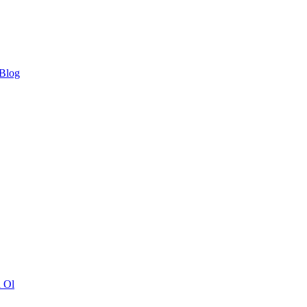
 Blog
ı Ol