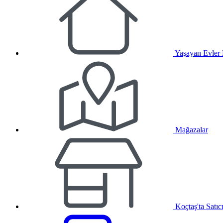
Yaşayan Evler
Mağazalar
Koçtaş'ta Satıc