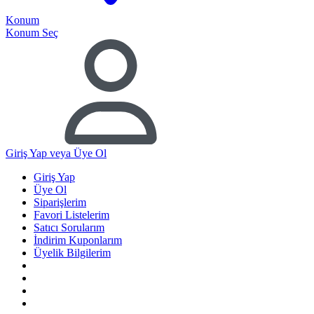
Konum
Konum Seç
Giriş Yap
veya Üye Ol
Giriş Yap
Üye Ol
Siparişlerim
Favori Listelerim
Satıcı Sorularım
İndirim Kuponlarım
Üyelik Bilgilerim