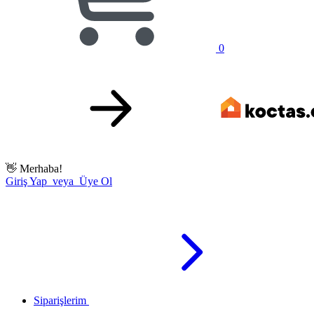
0
👋
Merhaba!
Giriş Yap veya Üye Ol
Siparişlerim