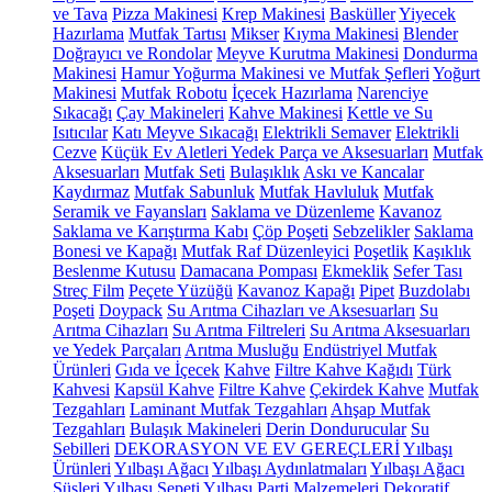
ve Tava
Pizza Makinesi
Krep Makinesi
Basküller
Yiyecek
Hazırlama
Mutfak Tartısı
Mikser
Kıyma Makinesi
Blender
Doğrayıcı ve Rondolar
Meyve Kurutma Makinesi
Dondurma
Makinesi
Hamur Yoğurma Makinesi ve Mutfak Şefleri
Yoğurt
Makinesi
Mutfak Robotu
İçecek Hazırlama
Narenciye
Sıkacağı
Çay Makineleri
Kahve Makinesi
Kettle ve Su
Isıtıcılar
Katı Meyve Sıkacağı
Elektrikli Semaver
Elektrikli
Cezve
Küçük Ev Aletleri Yedek Parça ve Aksesuarları
Mutfak
Aksesuarları
Mutfak Seti
Bulaşıklık
Askı ve Kancalar
Kaydırmaz
Mutfak Sabunluk
Mutfak Havluluk
Mutfak
Seramik ve Fayansları
Saklama ve Düzenleme
Kavanoz
Saklama ve Karıştırma Kabı
Çöp Poşeti
Sebzelikler
Saklama
Bonesi ve Kapağı
Mutfak Raf Düzenleyici
Poşetlik
Kaşıklık
Beslenme Kutusu
Damacana Pompası
Ekmeklik
Sefer Tası
Streç Film
Peçete Yüzüğü
Kavanoz Kapağı
Pipet
Buzdolabı
Poşeti
Doypack
Su Arıtma Cihazları ve Aksesuarları
Su
Arıtma Cihazları
Su Arıtma Filtreleri
Su Arıtma Aksesuarları
ve Yedek Parçaları
Arıtma Musluğu
Endüstriyel Mutfak
Ürünleri
Gıda ve İçecek
Kahve
Filtre Kahve Kağıdı
Türk
Kahvesi
Kapsül Kahve
Filtre Kahve
Çekirdek Kahve
Mutfak
Tezgahları
Laminant Mutfak Tezgahları
Ahşap Mutfak
Tezgahları
Bulaşık Makineleri
Derin Dondurucular
Su
Sebilleri
DEKORASYON VE EV GEREÇLERİ
Yılbaşı
Ürünleri
Yılbaşı Ağacı
Yılbaşı Aydınlatmaları
Yılbaşı Ağacı
Süsleri
Yılbaşı Sepeti
Yılbaşı Parti Malzemeleri
Dekoratif