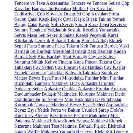
Tencere ve Tava Aksesuarları
Tencere ve Tencere Setleri
Çöp
Kovaları
Banyo Çöp Kovaları
Mutfak Çöp Kovaları
Endüstriyel Çöp Kovaları
Dolap İçi Çöp Kovaları
Sofra
Grubu
Çatal,Kaşık,Bıçak
Çatal Kaşık Bıçak Takımı
Yemek
Bıçağı
Çatal
Kaşık
Sofra Servis
Sürahi
Kase
Tepsi
Servis ve
Sunum Tabakları
Yağdanlık
Sosluk, Reçellik
Yumurtalık
Servis Maşa Seti
Şekerlik
Salata Kasesi
Peçetelik
Karaf
Kürdanlık
Çerezlik
Baharat Takımı
Bardak Altlığı
Ekmek
Sepeti
Pasta Sunumu
Pasta Takımı
Kek Fanusu
Bardak
Viski
Bardağı
Su Bardağı
Meşrubat Bardağı
Rakı Bardağı
Kadeh
Bardak Seti
Bira Bardağı
Shot Bardağı
Çay ve Kahve
Sunumu
Sütlük
Kahve Fincanı
Kupa
Fincan Takımı
Çay
Tabakları
Çay Setleri
Çay Fincanı
Çay Bardağı
Çay Kaşığı
Yemek Takımları
Tabaklar
Kahvaltı Takımları
Suluk ve
Matara
Beyaz Eşya
Fırın
Mikrodalga Fırınlar
Mini Fırınlar
Buzdolabı
Çamaşır Makinesi
Ocak
Ankastre Ürünleri
Ankastre Setler
Ankastre Ocaklar
Ankastre Fırınlar
Ankastre
Davlumbazlar
Bulaşık Makineleri
Kurutma Makinesi
Derin
Dondurucular
Su Sebilleri
Mini Buzdolabı
Davlumbazlar
Kurutmalı Çamaşır Makinesi
Beyaz Eşya Setleri
Aspiratörler
Beyaz Eşya Yedek Parça ve Bakım Ürünleri
Şarap Dolabı
Küçük Ev Aletleri
Kızartma ve Pişirme Makineleri
Mısır
Patlatma Makinesi
Fritöz
Ekmek Yapma Makinesi
Ekmek
Kızartma Makinesi
Tost Makinesi
Buharlı Pişirici
Elektrikli
Izgara
Waffle Makinesi
Yumurta Haşlayıcı
Elektrikli Tencere