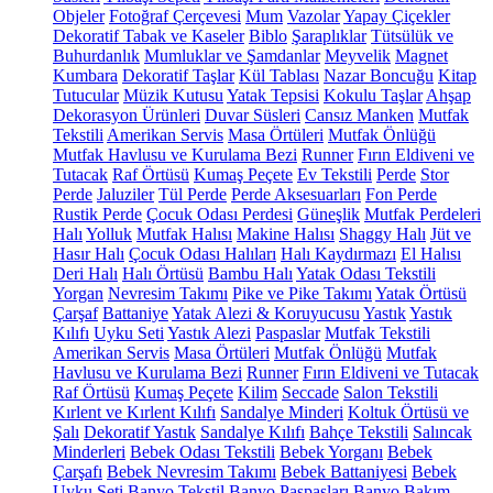
Objeler
Fotoğraf Çerçevesi
Mum
Vazolar
Yapay Çiçekler
Dekoratif Tabak ve Kaseler
Biblo
Şaraplıklar
Tütsülük ve
Buhurdanlık
Mumluklar ve Şamdanlar
Meyvelik
Magnet
Kumbara
Dekoratif Taşlar
Kül Tablası
Nazar Boncuğu
Kitap
Tutucular
Müzik Kutusu
Yatak Tepsisi
Kokulu Taşlar
Ahşap
Dekorasyon Ürünleri
Duvar Süsleri
Cansız Manken
Mutfak
Tekstili
Amerikan Servis
Masa Örtüleri
Mutfak Önlüğü
Mutfak Havlusu ve Kurulama Bezi
Runner
Fırın Eldiveni ve
Tutacak
Raf Örtüsü
Kumaş Peçete
Ev Tekstili
Perde
Stor
Perde
Jaluziler
Tül Perde
Perde Aksesuarları
Fon Perde
Rustik Perde
Çocuk Odası Perdesi
Güneşlik
Mutfak Perdeleri
Halı
Yolluk
Mutfak Halısı
Makine Halısı
Shaggy Halı
Jüt ve
Hasır Halı
Çocuk Odası Halıları
Halı Kaydırmazı
El Halısı
Deri Halı
Halı Örtüsü
Bambu Halı
Yatak Odası Tekstili
Yorgan
Nevresim Takımı
Pike ve Pike Takımı
Yatak Örtüsü
Çarşaf
Battaniye
Yatak Alezi & Koruyucusu
Yastık
Yastık
Kılıfı
Uyku Seti
Yastık Alezi
Paspaslar
Mutfak Tekstili
Amerikan Servis
Masa Örtüleri
Mutfak Önlüğü
Mutfak
Havlusu ve Kurulama Bezi
Runner
Fırın Eldiveni ve Tutacak
Raf Örtüsü
Kumaş Peçete
Kilim
Seccade
Salon Tekstili
Kırlent ve Kırlent Kılıfı
Sandalye Minderi
Koltuk Örtüsü ve
Şalı
Dekoratif Yastık
Sandalye Kılıfı
Bahçe Tekstili
Salıncak
Minderleri
Bebek Odası Tekstili
Bebek Yorganı
Bebek
Çarşafı
Bebek Nevresim Takımı
Bebek Battaniyesi
Bebek
Uyku Seti
Banyo Tekstil
Banyo Paspasları
Banyo Bakım