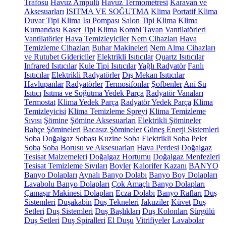
Trafosu
Havuz Ampulü
Havuz Termometresi
Karavan ve
Aksesuarları
ISITMA VE SOĞUTMA
Klima
Portatif Klima
Duvar Tipi Klima
Isı Pompası
Salon Tipi Klima
Klima
Kumandası
Kaset Tipi Klima
Kombi
Tavan Vantilatörleri
Vantilatörler
Hava Temizleyiciler
Nem Cihazları
Hava
Temizleme Cihazları
Buhar Makineleri
Nem Alma Cihazları
ve Rutubet Gidericiler
Elektrikli Isıtıcılar
Quartz Isıtıcılar
Infrared Isıtıcılar
Kule Tipi Isıtıcılar
Yağlı Radyatör
Fanlı
Isıtıcılar
Elektrikli Radyatörler
Dış Mekan Isıtıcılar
Havlupanlar
Radyatörler
Termosifonlar
Şofbenler
Ani Su
Isıtıcı
Isıtma ve Soğutma Yedek Parça
Radyatör Vanaları
Termostat
Klima Yedek Parça
Radyatör Yedek Parça
Klima
Temizleyicisi
Klima Temizleme Spreyi
Klima Temizleme
Sıvısı
Şömine
Şömine Aksesuarları
Elektrikli Şömineler
Bahçe Şömineleri
Bacasız Şömineler
Güneş Enerji Sistemleri
Soba
Doğalgaz Sobası
Kuzine Soba
Elektrikli Soba
Pelet
Soba
Soba Borusu ve Aksesuarları
Hava Perdesi
Doğalgaz
Tesisat Malzemeleri
Doğalgaz Hortumu
Doğalgaz Menfezleri
Tesisat Temizleme Sıvıları
Boyler
Kalorifer Kazanı
BANYO
Banyo Dolapları
Aynalı Banyo Dolabı
Banyo Boy Dolapları
Lavabolu Banyo Dolapları
Çok Amaçlı Banyo Dolapları
Çamaşır Makinesi Dolapları
Ecza Dolabı
Banyo Rafları
Duş
Sistemleri
Duşakabin
Duş Tekneleri
Jakuziler
Küvet
Duş
Setleri
Duş Sistemleri
Duş Başlıkları
Duş Kolonları
Sürgülü
Duş Setleri
Duş Spiralleri
El Duşu
Vitrifiyeler
Lavabolar