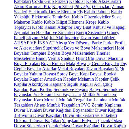
Kabloları
Çoklu Grup Prizleri
Kablolar
Kablo Aksesuarları
Akım Korumalı Priz
Kapı Zilleri
Pil ve Şarj Cihazları
Zaman
Saatleri
Elektronik Devre Elemanı
Fiş
Kablo Pabucu
Kablo
Yüksüğü
Elektronik Tamir Seti
Kablo Düzenleyiciler
Susta
Makaron Kablo
Kablo Klipsi
Klemens
Kroşe
Kablo
Toplayıcı
Kablo Kanalı
Adaptör
Duy
Buat Kutusu ve Kapağı
Aydınlatma Halatları ve Zincirleri
Enerji Sistemleri
Güneş
Paneli
Lityum Akü
Jel Akü
İnverter
Tavan Vantilatörleri
AHŞAP VE İNŞAAT
Ahşap Yer Döşeme
Parke
Parke Profil
ve Aksesuarları
Süpürgelik
Boya ve Boya Malzemeleri
Hobi
Boyaları
Tempare Boyası
Boya Malzemeleri
Tinerler
Maskeleme Bandı
Vernik
Spatula
Hışır Örtü
Duvar Macunu
Boya Fırçaları
Boya Rulosu
Mala
Boya
İç Cephe Boyalar
Dış
Cephe Boyalar
Astarlar
Metal Boyaları
Tavan Boyaları
Yağlı
Boyalar
Yalıtım Boyası
Sprey Boya
Kapı Boyası
Epoksi
Boyalar
Kapılar
Amerikan Kapılar
Melamin Kapılar
Çelik
Kapılar
Akordiyon Kapılar
Sürgülü Kapılar
Acil Çıkış
Kapıları
Kapı Kolları
Seramik ve Fayans
Banyo Seramik ve
Fayansları
Yer Seramik ve Fayansları
Mutfak Seramik ve
Fayansları
Karo
Mozaik
Mutfak Tezgahları
Laminant Mutfak
Tezgahları
Ahşap Mutfak Tezgahları
PVC Zemin Kaplama
Duvar Ürünleri
Duvar Kağıtları
Boyanabilir Duvar Kağıtları
3 Boyutlu Duvar Kağıtları
Duvar Stickerları ve Etiketleri
Dekoratif Duvar Kağıtları
Yapışkanlı Folyolar
Çocuk Odası
Duvar Stickerları
Çocuk Odası Duvar Kağıtları
Duvar Kağıdı