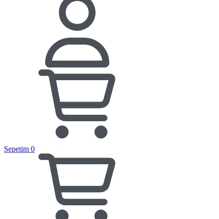
Sepetim
0