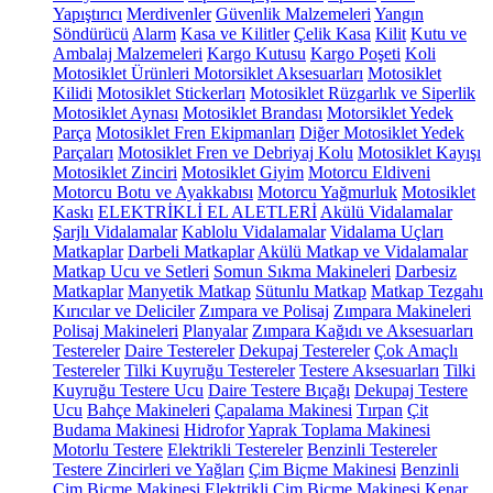
Yapıştırıcı
Merdivenler
Güvenlik Malzemeleri
Yangın
Söndürücü
Alarm
Kasa ve Kilitler
Çelik Kasa
Kilit
Kutu ve
Ambalaj Malzemeleri
Kargo Kutusu
Kargo Poşeti
Koli
Motosiklet Ürünleri
Motorsiklet Aksesuarları
Motosiklet
Kilidi
Motosiklet Stickerları
Motosiklet Rüzgarlık ve Siperlik
Motosiklet Aynası
Motosiklet Brandası
Motorsiklet Yedek
Parça
Motosiklet Fren Ekipmanları
Diğer Motosiklet Yedek
Parçaları
Motosiklet Fren ve Debriyaj Kolu
Motosiklet Kayışı
Motosiklet Zinciri
Motosiklet Giyim
Motorcu Eldiveni
Motorcu Botu ve Ayakkabısı
Motorcu Yağmurluk
Motosiklet
Kaskı
ELEKTRİKLİ EL ALETLERİ
Akülü Vidalamalar
Şarjlı Vidalamalar
Kablolu Vidalamalar
Vidalama Uçları
Matkaplar
Darbeli Matkaplar
Akülü Matkap ve Vidalamalar
Matkap Ucu ve Setleri
Somun Sıkma Makineleri
Darbesiz
Matkaplar
Manyetik Matkap
Sütunlu Matkap
Matkap Tezgahı
Kırıcılar ve Deliciler
Zımpara ve Polisaj
Zımpara Makineleri
Polisaj Makineleri
Planyalar
Zımpara Kağıdı ve Aksesuarları
Testereler
Daire Testereler
Dekupaj Testereler
Çok Amaçlı
Testereler
Tilki Kuyruğu Testereler
Testere Aksesuarları
Tilki
Kuyruğu Testere Ucu
Daire Testere Bıçağı
Dekupaj Testere
Ucu
Bahçe Makineleri
Çapalama Makinesi
Tırpan
Çit
Budama Makinesi
Hidrofor
Yaprak Toplama Makinesi
Motorlu Testere
Elektrikli Testereler
Benzinli Testereler
Testere Zincirleri ve Yağları
Çim Biçme Makinesi
Benzinli
Çim Biçme Makinesi
Elektrikli Çim Biçme Makinesi
Kenar