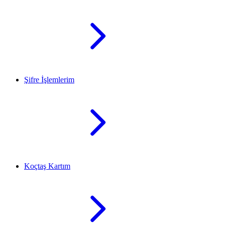
Şifre İşlemlerim
Koçtaş Kartım