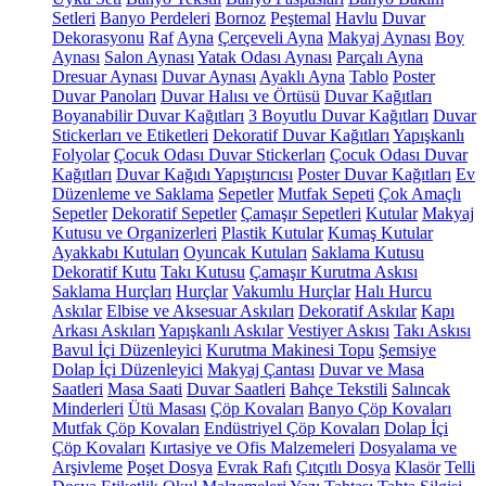
Setleri
Banyo Perdeleri
Bornoz
Peştemal
Havlu
Duvar
Dekorasyonu
Raf
Ayna
Çerçeveli Ayna
Makyaj Aynası
Boy
Aynası
Salon Aynası
Yatak Odası Aynası
Parçalı Ayna
Dresuar Aynası
Duvar Aynası
Ayaklı Ayna
Tablo
Poster
Duvar Panoları
Duvar Halısı ve Örtüsü
Duvar Kağıtları
Boyanabilir Duvar Kağıtları
3 Boyutlu Duvar Kağıtları
Duvar
Stickerları ve Etiketleri
Dekoratif Duvar Kağıtları
Yapışkanlı
Folyolar
Çocuk Odası Duvar Stickerları
Çocuk Odası Duvar
Kağıtları
Duvar Kağıdı Yapıştırıcısı
Poster Duvar Kağıtları
Ev
Düzenleme ve Saklama
Sepetler
Mutfak Sepeti
Çok Amaçlı
Sepetler
Dekoratif Sepetler
Çamaşır Sepetleri
Kutular
Makyaj
Kutusu ve Organizerleri
Plastik Kutular
Kumaş Kutular
Ayakkabı Kutuları
Oyuncak Kutuları
Saklama Kutusu
Dekoratif Kutu
Takı Kutusu
Çamaşır Kurutma Askısı
Saklama Hurçları
Hurçlar
Vakumlu Hurçlar
Halı Hurcu
Askılar
Elbise ve Aksesuar Askıları
Dekoratif Askılar
Kapı
Arkası Askıları
Yapışkanlı Askılar
Vestiyer Askısı
Takı Askısı
Bavul İçi Düzenleyici
Kurutma Makinesi Topu
Şemsiye
Dolap İçi Düzenleyici
Makyaj Çantası
Duvar ve Masa
Saatleri
Masa Saati
Duvar Saatleri
Bahçe Tekstili
Salıncak
Minderleri
Ütü Masası
Çöp Kovaları
Banyo Çöp Kovaları
Mutfak Çöp Kovaları
Endüstriyel Çöp Kovaları
Dolap İçi
Çöp Kovaları
Kırtasiye ve Ofis Malzemeleri
Dosyalama ve
Arşivleme
Poşet Dosya
Evrak Rafı
Çıtçıtlı Dosya
Klasör
Telli