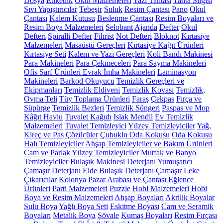
Dosya
Etiketlik
Okul Malzemeleri
Yazı Tahtası
Tahta Silgisi
Sıvı Yapıştırıcılar
Tebeşir
Suluk
Resim Çantası
Pano
Okul
Çantası
Kalem Kutusu
Beslenme Çantası
Resim Boyaları ve
Resim Boya Malzemeleri
Selobant
Ajanda
Defter
Okul
Defteri
Spiralli Defter
Fihrist
Not Defteri
Bloknot
Kırtasiye
Malzemeleri
Masaüstü Gereçleri
Kırtasiye Kağıt Ürünleri
Kırtasiye Seti
Kalem ve Yazı Gereçleri
Koli Bandı Makinesi
Para Makineleri
Para Çekmeceleri
Para Sayma Makineleri
Ofis Sarf Ürünleri
Evrak İmha Makineleri
Laminasyon
Makineleri
Barkod Okuyucu
Temizlik Gereçleri ve
Ekipmanları
Temizlik Eldiveni
Temizlik Kovası
Temizlik,
Ovma Teli
Tüy Toplama Ürünleri
Faraş
Çekpas
Fırça ve
Süpürge
Temizlik Bezleri
Temizlik Süngeri
Paspas ve Mop
Kâğıt Havlu
Tuvalet Kağıdı
Islak Mendil
Ev Temizlik
Malzemeleri
Tuvalet Temizleyici
Yüzey Temizleyiciler
Yağ,
Kireç ve Pas Çözücüler
Çubuklu Oda Kokusu
Oda Kokusu
Halı Temizleyiciler
Ahşap Temizleyiciler ve Bakım Ürünleri
Cam ve Parlak Yüzey Temizleyiciler
Mutfak ve Banyo
Temizleyiciler
Bulaşık Makinesi Deterjanı
Yumuşatıcı
Çamaşır Deterjanı
Elde Bulaşık Deterjanı
Çamaşır Leke
Çıkarıcılar
Kolonya
Pazar Arabası ve Çantası
Eğlence
Ürünleri
Parti Malzemeleri
Puzzle
Hobi Malzemeleri
Hobi
Boya ve Resim Malzemeleri
Ahşap Boyaları
Akrilik Boyalar
Sulu Boya
Yağlı Boya Seti
Eskitme Boyası
Cam ve Seramik
Boyaları
Metalik Boya
Şövale
Kumaş Boyaları
Resim Fırçası