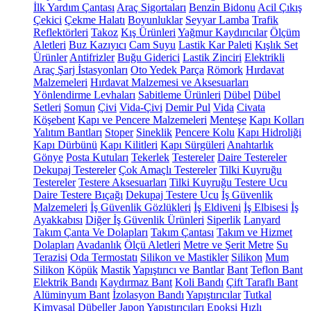
İlk Yardım Çantası
Araç Sigortaları
Benzin Bidonu
Acil Çıkış
Çekici
Çekme Halatı
Boyunluklar
Seyyar Lamba
Trafik
Reflektörleri
Takoz
Kış Ürünleri
Yağmur Kaydırıcılar
Ölçüm
Aletleri
Buz Kazıyıcı
Cam Suyu
Lastik Kar Paleti
Kışlık Set
Ürünler
Antifrizler
Buğu Giderici
Lastik Zinciri
Elektrikli
Araç Şarj İstasyonları
Oto Yedek Parça
Römork
Hırdavat
Malzemeleri
Hırdavat Malzemesi ve Aksesuarları
Yönlendirme Levhaları
Sabitleme Ürünleri
Dübel
Dübel
Setleri
Somun
Çivi
Vida-Çivi
Demir Pul
Vida
Civata
Köşebent
Kapı ve Pencere Malzemeleri
Menteşe
Kapı Kolları
Yalıtım Bantları
Stoper
Sineklik
Pencere Kolu
Kapı Hidroliği
Kapı Dürbünü
Kapı Kilitleri
Kapı Sürgüleri
Anahtarlık
Gönye
Posta Kutuları
Tekerlek
Testereler
Daire Testereler
Dekupaj Testereler
Çok Amaçlı Testereler
Tilki Kuyruğu
Testereler
Testere Aksesuarları
Tilki Kuyruğu Testere Ucu
Daire Testere Bıçağı
Dekupaj Testere Ucu
İş Güvenlik
Malzemeleri
İş Güvenlik Gözlükleri
İş Eldiveni
İş Elbisesi
İş
Ayakkabısı
Diğer İş Güvenlik Ürünleri
Siperlik
Lanyard
Takım Çanta Ve Dolapları
Takım Çantası
Takım ve Hizmet
Dolapları
Avadanlık
Ölçü Aletleri
Metre ve Şerit Metre
Su
Terazisi
Oda Termostatı
Silikon ve Mastikler
Silikon
Mum
Silikon
Köpük
Mastik
Yapıştırıcı ve Bantlar
Bant
Teflon Bant
Elektrik Bandı
Kaydırmaz Bant
Koli Bandı
Çift Taraflı Bant
Alüminyum Bant
İzolasyon Bandı
Yapıştırıcılar
Tutkal
Kimyasal Dübeller
Japon Yapıştırıcıları
Epoksi
Hızlı