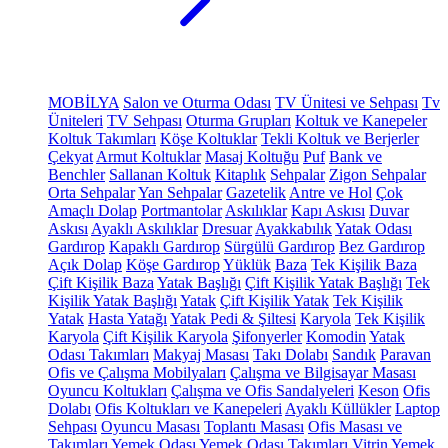
MOBİLYA
Salon ve Oturma Odası
TV Ünitesi ve Sehpası
Tv
Üniteleri
TV Sehpası
Oturma Grupları
Koltuk ve Kanepeler
Koltuk Takımları
Köşe Koltuklar
Tekli Koltuk ve Berjerler
Çekyat
Armut Koltuklar
Masaj Koltuğu
Puf
Bank ve
Benchler
Sallanan Koltuk
Kitaplık
Sehpalar
Zigon Sehpalar
Orta Sehpalar
Yan Sehpalar
Gazetelik
Antre ve Hol
Çok
Amaçlı Dolap
Portmantolar
Askılıklar
Kapı Askısı
Duvar
Askısı
Ayaklı Askılıklar
Dresuar
Ayakkabılık
Yatak Odası
Gardırop
Kapaklı Gardırop
Sürgülü Gardırop
Bez Gardırop
Açık Dolap
Köşe Gardırop
Yüklük
Baza
Tek Kişilik Baza
Çift Kişilik Baza
Yatak Başlığı
Çift Kişilik Yatak Başlığı
Tek
Kişilik Yatak Başlığı
Yatak
Çift Kişilik Yatak
Tek Kişilik
Yatak
Hasta Yatağı
Yatak Pedi & Şiltesi
Karyola
Tek Kişilik
Karyola
Çift Kişilik Karyola
Şifonyerler
Komodin
Yatak
Odası Takımları
Makyaj Masası
Takı Dolabı
Sandık
Paravan
Ofis ve Çalışma Mobilyaları
Çalışma ve Bilgisayar Masası
Oyuncu Koltukları
Çalışma ve Ofis Sandalyeleri
Keson
Ofis
Dolabı
Ofis Koltukları ve Kanepeleri
Ayaklı Küllükler
Laptop
Sehpası
Oyuncu Masası
Toplantı Masası
Ofis Masası ve
Takımları
Yemek Odası
Yemek Odası Takımları
Vitrin
Yemek