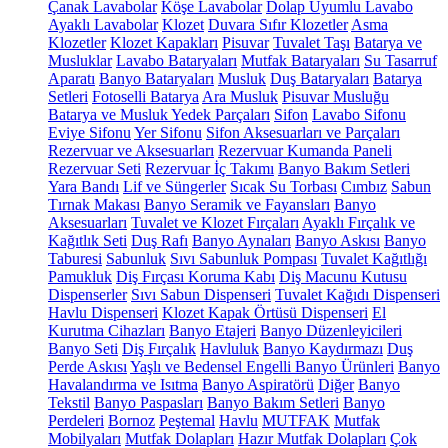
Çanak Lavabolar
Köşe Lavabolar
Dolap Uyumlu Lavabo
Ayaklı Lavabolar
Klozet
Duvara Sıfır Klozetler
Asma
Klozetler
Klozet Kapakları
Pisuvar
Tuvalet Taşı
Batarya ve
Musluklar
Lavabo Bataryaları
Mutfak Bataryaları
Su Tasarruf
Aparatı
Banyo Bataryaları
Musluk
Duş Bataryaları
Batarya
Setleri
Fotoselli Batarya
Ara Musluk
Pisuvar Musluğu
Batarya ve Musluk Yedek Parçaları
Sifon
Lavabo Sifonu
Eviye Sifonu
Yer Sifonu
Sifon Aksesuarları ve Parçaları
Rezervuar ve Aksesuarları
Rezervuar Kumanda Paneli
Rezervuar Seti
Rezervuar İç Takımı
Banyo Bakım Setleri
Yara Bandı
Lif ve Süngerler
Sıcak Su Torbası
Cımbız
Sabun
Tırnak Makası
Banyo Seramik ve Fayansları
Banyo
Aksesuarları
Tuvalet ve Klozet Fırçaları
Ayaklı Fırçalık ve
Kağıtlık Seti
Duş Rafı
Banyo Aynaları
Banyo Askısı
Banyo
Taburesi
Sabunluk
Sıvı Sabunluk Pompası
Tuvalet Kağıtlığı
Pamukluk
Diş Fırçası Koruma Kabı
Diş Macunu Kutusu
Dispenserler
Sıvı Sabun Dispenseri
Tuvalet Kağıdı Dispenseri
Havlu Dispenseri
Klozet Kapak Örtüsü Dispenseri
El
Kurutma Cihazları
Banyo Etajeri
Banyo Düzenleyicileri
Banyo Seti
Diş Fırçalık
Havluluk
Banyo Kaydırmazı
Duş
Perde Askısı
Yaşlı ve Bedensel Engelli Banyo Ürünleri
Banyo
Havalandırma ve Isıtma
Banyo Aspiratörü
Diğer
Banyo
Tekstil
Banyo Paspasları
Banyo Bakım Setleri
Banyo
Perdeleri
Bornoz
Peştemal
Havlu
MUTFAK
Mutfak
Mobilyaları
Mutfak Dolapları
Hazır Mutfak Dolapları
Çok