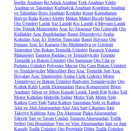
İngiliz Anahtarı
İki Ağızlı Anahtar
Tork Anahtarı
Yıldız
Anahtar ve Takımları
Kurbağcık Anahtarı
Kombine Anahtar
ve Takımları
Boru Anahtarı
Keskiler
Keser
Kargaburun
Balyoz
Balta
Kesici Aletler
Makas
Maket Bıçağı
Iskarpela
Oto Ürünleri
Lastik
Yaz Lastiği
Kış Lastiği
4 Mevsim Lastik
Oto Teknik Malzemeler
Araç İçi Aksesuar
Oto Güneşlik
Oto
Küllükler
Araç Buzdolapları
Bagaj Düzenleyici
Araba
Kokuları
Araç İçi Telefon Tutucular
Bagaj Havuzu
Oto
Paspası
Araç İçi Kamera
Oto Multimedya ve Görüntü
Sistemleri
Oto Bakım Temizlik Ürünleri
Basınçlı Yıkama
Makineleri
Tampon Parlatıcı ve Temizleyiciler
Torpido
Temizlik ve Bakım Ürünleri
Oto Şampuan
Oto Cila ve
Parlatıcı Ürünleri
Polyester Macun
Oto Cam Bakım Ürünleri
ve Temizleyiciler
Mikrofiber Bez
Araç Temizlik Seti
Araç
Boyaları
Araç Süpürgeleri
Araba Çizik Giderici
Motor
Temizleyici ve Bakım Ürünleri
Radyatör Temizleyiciler
Oto
Koltuk Kılıfı
Lastik Ekipmanları
Hava Kompresörü
Bijon
Anahtarı
Sibop ve Sibop Kapağı
Lastik Tamir Kiti
Kriko
Yağ
Motor Katkıları
Hidrolik Yağlar
Motor Yağı
Motor Yağı
Katkısı
Gres Yağı
Yakıt Katkısı
Şanzıman Yağı ve Katkısı
Akü ve Akü Aksesuarları
Akü
Akü Şarj Cihazları
Akü
Takviye Kablosu
Araç Dış Aksesuar
Plaka Aksesuarları
Silecek
Yan ve Tavan Çıtaları
Tampon Aksesuarları
Trafik
Setleri
Oto Brandaları
Vinç ve Vinç Aksesuarları
Jant ve Jant
Kapağı
Trafik Ürünleri
Oto Projektör
Diğer Trafik Ürünleri