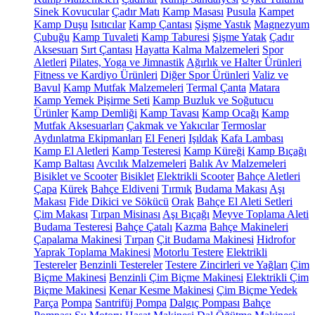
Sinek Kovucular
Çadır Matı
Kamp Masası
Pusula
Kampet
Kamp Duşu
Isıtıcılar
Kamp Çantası
Şişme Yastık
Magnezyum
Çubuğu
Kamp Tuvaleti
Kamp Taburesi
Şişme Yatak
Çadır
Aksesuarı
Sırt Çantası
Hayatta Kalma Malzemeleri
Spor
Aletleri
Pilates, Yoga ve Jimnastik
Ağırlık ve Halter Ürünleri
Fitness ve Kardiyo Ürünleri
Diğer Spor Ürünleri
Valiz ve
Bavul
Kamp Mutfak Malzemeleri
Termal Çanta
Matara
Kamp Yemek Pişirme Seti
Kamp Buzluk ve Soğutucu
Ürünler
Kamp Demliği
Kamp Tavası
Kamp Ocağı
Kamp
Mutfak Aksesuarları
Çakmak ve Yakıcılar
Termoslar
Aydınlatma Ekipmanları
El Feneri
Işıldak
Kafa Lambası
Kamp El Aletleri
Kamp Testeresi
Kamp Küreği
Kamp Bıçağı
Kamp Baltası
Avcılık Malzemeleri
Balık Av Malzemeleri
Bisiklet ve Scooter
Bisiklet
Elektrikli Scooter
Bahçe Aletleri
Çapa
Kürek
Bahçe Eldiveni
Tırmık
Budama Makası
Aşı
Makası
Fide Dikici ve Sökücü
Orak
Bahçe El Aleti Setleri
Çim Makası
Tırpan Misinası
Aşı Bıçağı
Meyve Toplama Aleti
Budama Testeresi
Bahçe Çatalı
Kazma
Bahçe Makineleri
Çapalama Makinesi
Tırpan
Çit Budama Makinesi
Hidrofor
Yaprak Toplama Makinesi
Motorlu Testere
Elektrikli
Testereler
Benzinli Testereler
Testere Zincirleri ve Yağları
Çim
Biçme Makinesi
Benzinli Çim Biçme Makinesi
Elektrikli Çim
Biçme Makinesi
Kenar Kesme Makinesi
Çim Biçme Yedek
Parça
Pompa
Santrifüj Pompa
Dalgıç Pompası
Bahçe