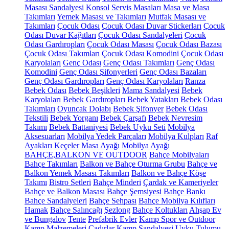
Masası Sandalyesi
Konsol
Servis Masaları
Masa ve Masa
Takımları
Yemek Masası ve Takımları
Mutfak Masası ve
Takımları
Çocuk Odası
Çocuk Odası Duvar Stickerları
Çocuk
Odası Duvar Kağıtları
Çocuk Odası Sandalyeleri
Çocuk
Odası Gardıropları
Çocuk Odası Masası
Çocuk Odası Bazası
Çocuk Odası Takımları
Çocuk Odası Komodini
Çocuk Odası
Karyolaları
Genç Odası
Genç Odası Takımları
Genç Odası
Komodini
Genç Odası Şifonyerleri
Genç Odası Bazaları
Genç Odası Gardıropları
Genç Odası Karyolaları
Ranza
Bebek Odası
Bebek Beşikleri
Mama Sandalyesi
Bebek
Karyolaları
Bebek Gardıropları
Bebek Yatakları
Bebek Odası
Takımları
Oyuncak Dolabı
Bebek Şifonyer
Bebek Odası
Tekstili
Bebek Yorganı
Bebek Çarşafı
Bebek Nevresim
Takımı
Bebek Battaniyesi
Bebek Uyku Seti
Mobilya
Aksesuarları
Mobilya Yedek Parçaları
Mobilya Kulpları
Raf
Ayakları
Keçeler
Masa Ayağı
Mobilya Ayağı
BAHÇE,BALKON VE OUTDOOR
Bahçe Mobilyaları
Bahçe Takımları
Balkon ve Bahçe Oturma Grubu
Bahçe ve
Balkon Yemek Masası Takımları
Balkon ve Bahçe Köşe
Takımı
Bistro Setleri
Bahçe Minderi
Çardak ve Kameriyeler
Bahçe ve Balkon Masası
Bahçe Şemsiyesi
Bahçe Bankı
Bahçe Sandalyeleri
Bahçe Sehpası
Bahçe Mobilya Kılıfları
Hamak
Bahçe Salıncağı
Şezlong
Bahçe Koltukları
Ahşap Ev
ve Bungalov
Tente
Prefabrik Evler
Kamp Spor ve Outdoor
Kamp Malzemeleri
Çadırlar
Kamp Sandalyesi
Uyku Tulumu