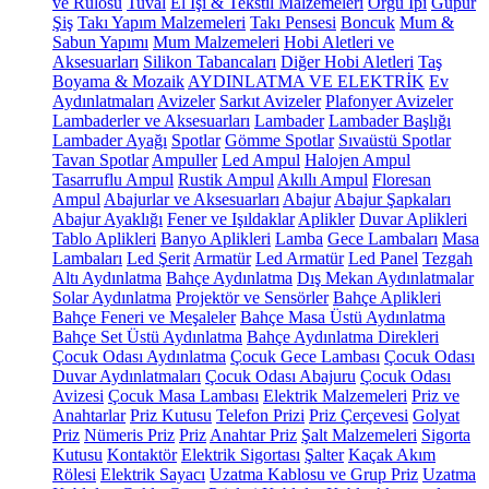
ve Rulosu
Tuval
El İşi & Tekstil Malzemeleri
Örgü İpi
Güpür
Şiş
Takı Yapım Malzemeleri
Takı Pensesi
Boncuk
Mum &
Sabun Yapımı
Mum Malzemeleri
Hobi Aletleri ve
Aksesuarları
Silikon Tabancaları
Diğer Hobi Aletleri
Taş
Boyama & Mozaik
AYDINLATMA VE ELEKTRİK
Ev
Aydınlatmaları
Avizeler
Sarkıt Avizeler
Plafonyer Avizeler
Lambaderler ve Aksesuarları
Lambader
Lambader Başlığı
Lambader Ayağı
Spotlar
Gömme Spotlar
Sıvaüstü Spotlar
Tavan Spotlar
Ampuller
Led Ampul
Halojen Ampul
Tasarruflu Ampul
Rustik Ampul
Akıllı Ampul
Floresan
Ampul
Abajurlar ve Aksesuarları
Abajur
Abajur Şapkaları
Abajur Ayaklığı
Fener ve Işıldaklar
Aplikler
Duvar Aplikleri
Tablo Aplikleri
Banyo Aplikleri
Lamba
Gece Lambaları
Masa
Lambaları
Led Şerit
Armatür
Led Armatür
Led Panel
Tezgah
Altı Aydınlatma
Bahçe Aydınlatma
Dış Mekan Aydınlatmalar
Solar Aydınlatma
Projektör ve Sensörler
Bahçe Aplikleri
Bahçe Feneri ve Meşaleler
Bahçe Masa Üstü Aydınlatma
Bahçe Set Üstü Aydınlatma
Bahçe Aydınlatma Direkleri
Çocuk Odası Aydınlatma
Çocuk Gece Lambası
Çocuk Odası
Duvar Aydınlatmaları
Çocuk Odası Abajuru
Çocuk Odası
Avizesi
Çocuk Masa Lambası
Elektrik Malzemeleri
Priz ve
Anahtarlar
Priz Kutusu
Telefon Prizi
Priz Çerçevesi
Golyat
Priz
Nümeris Priz
Priz
Anahtar Priz
Şalt Malzemeleri
Sigorta
Kutusu
Kontaktör
Elektrik Sigortası
Şalter
Kaçak Akım
Rölesi
Elektrik Sayacı
Uzatma Kablosu ve Grup Priz
Uzatma