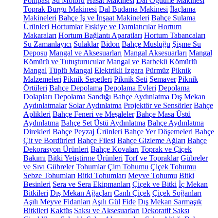
Pompası
Su Motoru
Hasat Makinesi
Dal Öğütme Makinesi
Toprak Burgu Makinesi
Dal Budama Makinesi
İlaçlama
Makineleri
Bahçe İş ve İnşaat Makineleri
Bahçe Sulama
Ürünleri
Hortumlar
Fıskiye ve Damlatıcılar
Hortum
Makaraları
Hortum Bağlantı Aparatları
Hortum Tabancaları
Su Zamanlayıcı
Sulaklar
Bidon
Bahçe Musluğu
Şişme Su
Deposu
Mangal ve Aksesuarları
Mangal Aksesuarları
Mangal
Kömürü ve Tutuşturucular
Mangal ve Barbekü
Kömürlü
Mangal
Tüplü Mangal
Elektrikli Izgara
Pürmüz
Piknik
Malzemeleri
Piknik Sepetleri
Piknik Seti
Semaver
Piknik
Örtüleri
Bahçe Depolama
Depolama Evleri
Depolama
Dolapları
Depolama Sandığı
Bahçe Aydınlatma
Dış Mekan
Aydınlatmalar
Solar Aydınlatma
Projektör ve Sensörler
Bahçe
Aplikleri
Bahçe Feneri ve Meşaleler
Bahçe Masa Üstü
Aydınlatma
Bahçe Set Üstü Aydınlatma
Bahçe Aydınlatma
Direkleri
Bahçe Peyzaj Ürünleri
Bahçe Yer Döşemeleri
Bahçe
Çit ve Bordürleri
Bahçe Filesi
Bahçe Gizleme Ağları
Bahçe
Dekorasyon Ürünleri
Bahçe Kovaları
Toprak ve Çiçek
Bakımı
Bitki Yetiştirme Ürünleri
Torf ve Topraklar
Gübreler
ve Sıvı Gübreler
Tohumlar
Çim Tohumu
Çiçek Tohumu
Sebze Tohumları
Bitki Tohumları
Meyve Tohumu
Bitki
Besinleri
Sera ve Sera Ekipmanları
Çiçek ve Bitki
İç Mekan
Bitkileri
Dış Mekan Ağaçları
Canlı Çiçek
Çiçek Soğanları
Aşılı Meyve Fidanları
Aşılı Gül
Fide
Dış Mekan Sarmaşık
Bitkileri
Kaktüs
Saksı ve Aksesuarları
Dekoratif Saksı