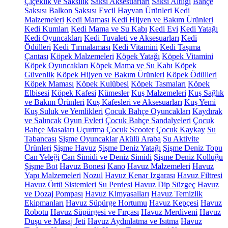
Çiçeklik ve Saksılık
Saksı Aksesuarları
Saksı Altlığı
Bahçe
Saksısı
Balkon Saksısı
Evcil Hayvan Ürünleri
Kedi
Malzemeleri
Kedi Maması
Kedi Hijyen ve Bakım Ürünleri
Kedi Kumları
Kedi Mama ve Su Kabı
Kedi Evi
Kedi Yatağı
Kedi Oyuncakları
Kedi Tuvaleti ve Aksesuarları
Kedi
Ödülleri
Kedi Tırmalaması
Kedi Vitamini
Kedi Taşıma
Çantası
Köpek Malzemeleri
Köpek Yatağı
Köpek Vitamini
Köpek Oyuncakları
Köpek Mama ve Su Kabı
Köpek
Güvenlik
Köpek Hijyen ve Bakım Ürünleri
Köpek Ödülleri
Köpek Maması
Köpek Kulübesi
Köpek Tasmaları
Köpek
Elbisesi
Köpek Kafesi
Kümesler
Kuş Malzemeleri
Kuş Sağlık
ve Bakım Ürünleri
Kuş Kafesleri ve Aksesuarları
Kuş Yemi
Kuş Suluk ve Yemlikleri
Çocuk Bahçe Oyuncakları
Kaydırak
ve Salıncak
Oyun Evleri
Çocuk Bahçe Sandalyeleri
Çocuk
Bahçe Masaları
Uçurtma
Çocuk Scooter
Çocuk Kaykay
Su
Tabancası
Şişme Oyuncaklar
Akülü Araba
Su Aktivite
Ürünleri
Şişme Havuz
Şişme Deniz Yatağı
Şişme Deniz Topu
Can Yeleği
Can Simidi ve Deniz Simidi
Şişme Deniz Kolluğu
Şişme Bot
Havuz Bonesi
Kano
Havuz Malzemeleri
Havuz
Yapı Malzemeleri
Nozul
Havuz Kenar Izgarası
Havuz Filtresi
Havuz Örtü Sistemleri
Su Perdesi
Havuz Dip Süzgeç
Havuz
ve Dozaj Pompası
Havuz Kimyasalları
Havuz Temizlik
Ekipmanları
Havuz Süpürge Hortumu
Havuz Kepçesi
Havuz
Robotu
Havuz Süpürgesi ve Fırçası
Havuz Merdiveni
Havuz
Duşu ve Masaj Jeti
Havuz Aydınlatma ve Isıtma
Havuz