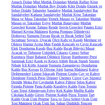
Amaçlı Dolap
Mini Mutfak Dolapları
Mutfak Rafları
Köşe
Mutfak Dolapları
Mutfak Boy Dolabı
Kiler Dolabı
Ekmek ve
Sebze Dolabı
Tabureler
Sandalye
Mutfak Sandalyeleri
Bar
Sandalyeleri
Katlanır Sandalyeler
Mutfak Köşe Takımları
Masa ve Masa Takımları
Yemek Masası ve Takımları
Mutfak
Masası ve Takımları
Eviye
Mutfak Bataryaları
Mutfak
Gereçleri
Kesme Tahtası
Rende
Servis Gereçleri
Patates Ezici
Manuel Kıyma Makinesi
Krema Pompası
Dilimleyici
Doğrayıcı
Yumurta Fırçası
Bıçak ve Bıçak Setleri
Yağ
Sıçratmaz
Soyucu, Oyacak
Ölçü Kabı ve Kaşığı
Merdane ve
Oklava
Hamur Açma Matı
Fındık Kıracağı ve Ceviz Kıracağı
Elek
Dondurma Kaşığı
Buz Kalıbı
Bıçak Bileyici Masat
Açacak ve Tirbuşon
Çekirdek Çıkarıcı
Çırpıcı
Sebze
Kurutucu
Huni
Baharat Öğütücü
Havan
Hamburger Presi
Sarımsak Ezici
Kaşık ve Kepçe Altlığı
Bıçak Standı
Süzgeç
Nihale
İçli Köfte Aparatı
Yumurta Zamanlayıcı
Dondurma
Kalıbı
Buz Kovası
Et Dövme Aleti
Sarma Makinesi
Kahve
Değirmenleri
Limon Sıkacağı
Pişirme Grubu
Çay ve Kahve
Demleme
French Press
Dripper
Chemex
Cezve
Çay Süzgeci
Demlik
Moka Pot
Çaydanlık
Kahve Filtresi
Sifon Kahve
Fırında Pişirme
Pasta Kalıbı
Kurabiye Kalıbı
Fırın Tepsisi
Cam Tepsi
Alüminyum Folyo
Kek Kalıbı
Muffin Kalıbı
Çikolata Kalıbı
Güveç
Pişirme Kağıdı
Pizza Tepsisi
Tart
Kalıbı
Ocak Üstü Pişirme
Tava ve Tava Setleri
Ocak Üstü
Tost Makinesi
Ocak Üstü Sac
Sahan
Düdüklü Tencere