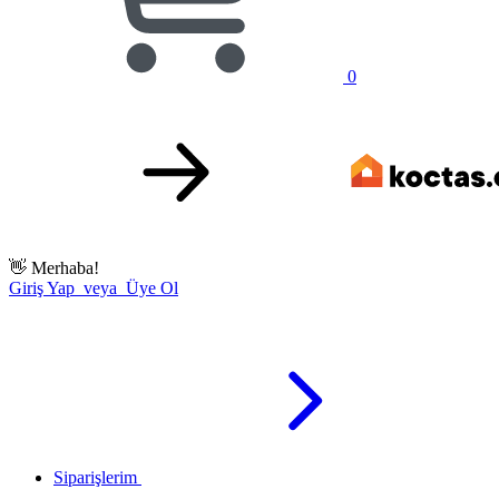
0
👋
Merhaba!
Giriş Yap veya Üye Ol
Siparişlerim