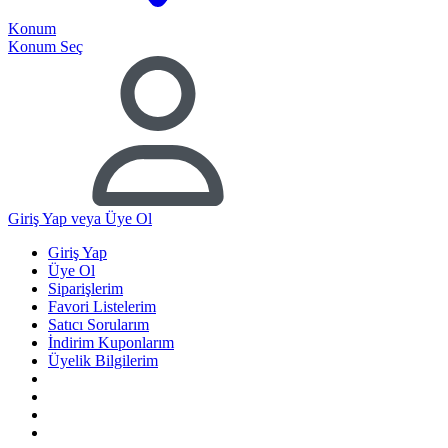
Konum
Konum Seç
Giriş Yap
veya Üye Ol
Giriş Yap
Üye Ol
Siparişlerim
Favori Listelerim
Satıcı Sorularım
İndirim Kuponlarım
Üyelik Bilgilerim