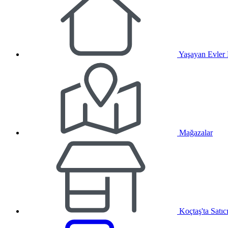
Yaşayan Evler
Mağazalar
Koçtaş'ta Satıc