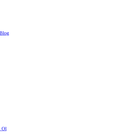
 Blog
ı Ol