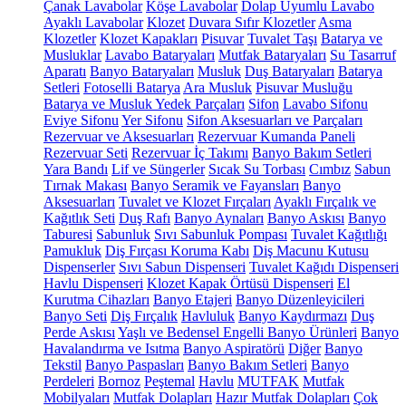
Çanak Lavabolar
Köşe Lavabolar
Dolap Uyumlu Lavabo
Ayaklı Lavabolar
Klozet
Duvara Sıfır Klozetler
Asma
Klozetler
Klozet Kapakları
Pisuvar
Tuvalet Taşı
Batarya ve
Musluklar
Lavabo Bataryaları
Mutfak Bataryaları
Su Tasarruf
Aparatı
Banyo Bataryaları
Musluk
Duş Bataryaları
Batarya
Setleri
Fotoselli Batarya
Ara Musluk
Pisuvar Musluğu
Batarya ve Musluk Yedek Parçaları
Sifon
Lavabo Sifonu
Eviye Sifonu
Yer Sifonu
Sifon Aksesuarları ve Parçaları
Rezervuar ve Aksesuarları
Rezervuar Kumanda Paneli
Rezervuar Seti
Rezervuar İç Takımı
Banyo Bakım Setleri
Yara Bandı
Lif ve Süngerler
Sıcak Su Torbası
Cımbız
Sabun
Tırnak Makası
Banyo Seramik ve Fayansları
Banyo
Aksesuarları
Tuvalet ve Klozet Fırçaları
Ayaklı Fırçalık ve
Kağıtlık Seti
Duş Rafı
Banyo Aynaları
Banyo Askısı
Banyo
Taburesi
Sabunluk
Sıvı Sabunluk Pompası
Tuvalet Kağıtlığı
Pamukluk
Diş Fırçası Koruma Kabı
Diş Macunu Kutusu
Dispenserler
Sıvı Sabun Dispenseri
Tuvalet Kağıdı Dispenseri
Havlu Dispenseri
Klozet Kapak Örtüsü Dispenseri
El
Kurutma Cihazları
Banyo Etajeri
Banyo Düzenleyicileri
Banyo Seti
Diş Fırçalık
Havluluk
Banyo Kaydırmazı
Duş
Perde Askısı
Yaşlı ve Bedensel Engelli Banyo Ürünleri
Banyo
Havalandırma ve Isıtma
Banyo Aspiratörü
Diğer
Banyo
Tekstil
Banyo Paspasları
Banyo Bakım Setleri
Banyo
Perdeleri
Bornoz
Peştemal
Havlu
MUTFAK
Mutfak
Mobilyaları
Mutfak Dolapları
Hazır Mutfak Dolapları
Çok