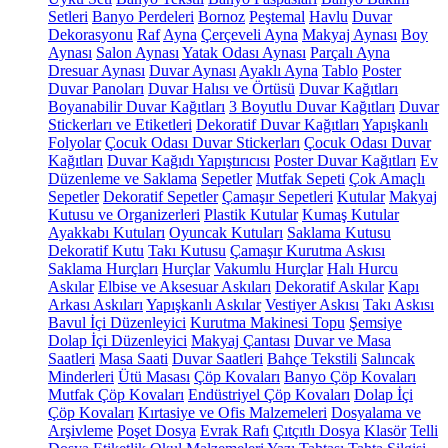
Setleri
Banyo Perdeleri
Bornoz
Peştemal
Havlu
Duvar
Dekorasyonu
Raf
Ayna
Çerçeveli Ayna
Makyaj Aynası
Boy
Aynası
Salon Aynası
Yatak Odası Aynası
Parçalı Ayna
Dresuar Aynası
Duvar Aynası
Ayaklı Ayna
Tablo
Poster
Duvar Panoları
Duvar Halısı ve Örtüsü
Duvar Kağıtları
Boyanabilir Duvar Kağıtları
3 Boyutlu Duvar Kağıtları
Duvar
Stickerları ve Etiketleri
Dekoratif Duvar Kağıtları
Yapışkanlı
Folyolar
Çocuk Odası Duvar Stickerları
Çocuk Odası Duvar
Kağıtları
Duvar Kağıdı Yapıştırıcısı
Poster Duvar Kağıtları
Ev
Düzenleme ve Saklama
Sepetler
Mutfak Sepeti
Çok Amaçlı
Sepetler
Dekoratif Sepetler
Çamaşır Sepetleri
Kutular
Makyaj
Kutusu ve Organizerleri
Plastik Kutular
Kumaş Kutular
Ayakkabı Kutuları
Oyuncak Kutuları
Saklama Kutusu
Dekoratif Kutu
Takı Kutusu
Çamaşır Kurutma Askısı
Saklama Hurçları
Hurçlar
Vakumlu Hurçlar
Halı Hurcu
Askılar
Elbise ve Aksesuar Askıları
Dekoratif Askılar
Kapı
Arkası Askıları
Yapışkanlı Askılar
Vestiyer Askısı
Takı Askısı
Bavul İçi Düzenleyici
Kurutma Makinesi Topu
Şemsiye
Dolap İçi Düzenleyici
Makyaj Çantası
Duvar ve Masa
Saatleri
Masa Saati
Duvar Saatleri
Bahçe Tekstili
Salıncak
Minderleri
Ütü Masası
Çöp Kovaları
Banyo Çöp Kovaları
Mutfak Çöp Kovaları
Endüstriyel Çöp Kovaları
Dolap İçi
Çöp Kovaları
Kırtasiye ve Ofis Malzemeleri
Dosyalama ve
Arşivleme
Poşet Dosya
Evrak Rafı
Çıtçıtlı Dosya
Klasör
Telli