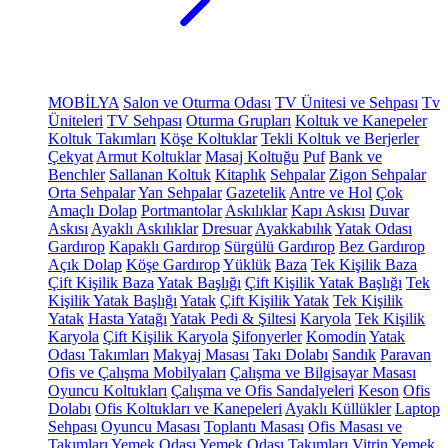
MOBİLYA
Salon ve Oturma Odası
TV Ünitesi ve Sehpası
Tv
Üniteleri
TV Sehpası
Oturma Grupları
Koltuk ve Kanepeler
Koltuk Takımları
Köşe Koltuklar
Tekli Koltuk ve Berjerler
Çekyat
Armut Koltuklar
Masaj Koltuğu
Puf
Bank ve
Benchler
Sallanan Koltuk
Kitaplık
Sehpalar
Zigon Sehpalar
Orta Sehpalar
Yan Sehpalar
Gazetelik
Antre ve Hol
Çok
Amaçlı Dolap
Portmantolar
Askılıklar
Kapı Askısı
Duvar
Askısı
Ayaklı Askılıklar
Dresuar
Ayakkabılık
Yatak Odası
Gardırop
Kapaklı Gardırop
Sürgülü Gardırop
Bez Gardırop
Açık Dolap
Köşe Gardırop
Yüklük
Baza
Tek Kişilik Baza
Çift Kişilik Baza
Yatak Başlığı
Çift Kişilik Yatak Başlığı
Tek
Kişilik Yatak Başlığı
Yatak
Çift Kişilik Yatak
Tek Kişilik
Yatak
Hasta Yatağı
Yatak Pedi & Şiltesi
Karyola
Tek Kişilik
Karyola
Çift Kişilik Karyola
Şifonyerler
Komodin
Yatak
Odası Takımları
Makyaj Masası
Takı Dolabı
Sandık
Paravan
Ofis ve Çalışma Mobilyaları
Çalışma ve Bilgisayar Masası
Oyuncu Koltukları
Çalışma ve Ofis Sandalyeleri
Keson
Ofis
Dolabı
Ofis Koltukları ve Kanepeleri
Ayaklı Küllükler
Laptop
Sehpası
Oyuncu Masası
Toplantı Masası
Ofis Masası ve
Takımları
Yemek Odası
Yemek Odası Takımları
Vitrin
Yemek