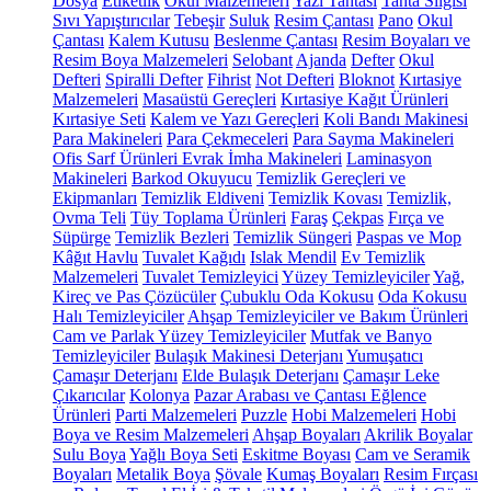
Dosya
Etiketlik
Okul Malzemeleri
Yazı Tahtası
Tahta Silgisi
Sıvı Yapıştırıcılar
Tebeşir
Suluk
Resim Çantası
Pano
Okul
Çantası
Kalem Kutusu
Beslenme Çantası
Resim Boyaları ve
Resim Boya Malzemeleri
Selobant
Ajanda
Defter
Okul
Defteri
Spiralli Defter
Fihrist
Not Defteri
Bloknot
Kırtasiye
Malzemeleri
Masaüstü Gereçleri
Kırtasiye Kağıt Ürünleri
Kırtasiye Seti
Kalem ve Yazı Gereçleri
Koli Bandı Makinesi
Para Makineleri
Para Çekmeceleri
Para Sayma Makineleri
Ofis Sarf Ürünleri
Evrak İmha Makineleri
Laminasyon
Makineleri
Barkod Okuyucu
Temizlik Gereçleri ve
Ekipmanları
Temizlik Eldiveni
Temizlik Kovası
Temizlik,
Ovma Teli
Tüy Toplama Ürünleri
Faraş
Çekpas
Fırça ve
Süpürge
Temizlik Bezleri
Temizlik Süngeri
Paspas ve Mop
Kâğıt Havlu
Tuvalet Kağıdı
Islak Mendil
Ev Temizlik
Malzemeleri
Tuvalet Temizleyici
Yüzey Temizleyiciler
Yağ,
Kireç ve Pas Çözücüler
Çubuklu Oda Kokusu
Oda Kokusu
Halı Temizleyiciler
Ahşap Temizleyiciler ve Bakım Ürünleri
Cam ve Parlak Yüzey Temizleyiciler
Mutfak ve Banyo
Temizleyiciler
Bulaşık Makinesi Deterjanı
Yumuşatıcı
Çamaşır Deterjanı
Elde Bulaşık Deterjanı
Çamaşır Leke
Çıkarıcılar
Kolonya
Pazar Arabası ve Çantası
Eğlence
Ürünleri
Parti Malzemeleri
Puzzle
Hobi Malzemeleri
Hobi
Boya ve Resim Malzemeleri
Ahşap Boyaları
Akrilik Boyalar
Sulu Boya
Yağlı Boya Seti
Eskitme Boyası
Cam ve Seramik
Boyaları
Metalik Boya
Şövale
Kumaş Boyaları
Resim Fırçası