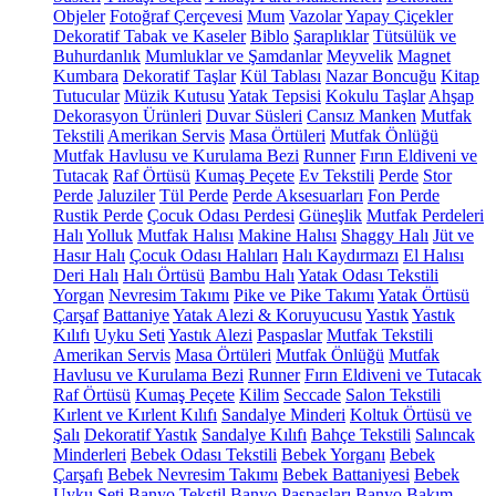
Objeler
Fotoğraf Çerçevesi
Mum
Vazolar
Yapay Çiçekler
Dekoratif Tabak ve Kaseler
Biblo
Şaraplıklar
Tütsülük ve
Buhurdanlık
Mumluklar ve Şamdanlar
Meyvelik
Magnet
Kumbara
Dekoratif Taşlar
Kül Tablası
Nazar Boncuğu
Kitap
Tutucular
Müzik Kutusu
Yatak Tepsisi
Kokulu Taşlar
Ahşap
Dekorasyon Ürünleri
Duvar Süsleri
Cansız Manken
Mutfak
Tekstili
Amerikan Servis
Masa Örtüleri
Mutfak Önlüğü
Mutfak Havlusu ve Kurulama Bezi
Runner
Fırın Eldiveni ve
Tutacak
Raf Örtüsü
Kumaş Peçete
Ev Tekstili
Perde
Stor
Perde
Jaluziler
Tül Perde
Perde Aksesuarları
Fon Perde
Rustik Perde
Çocuk Odası Perdesi
Güneşlik
Mutfak Perdeleri
Halı
Yolluk
Mutfak Halısı
Makine Halısı
Shaggy Halı
Jüt ve
Hasır Halı
Çocuk Odası Halıları
Halı Kaydırmazı
El Halısı
Deri Halı
Halı Örtüsü
Bambu Halı
Yatak Odası Tekstili
Yorgan
Nevresim Takımı
Pike ve Pike Takımı
Yatak Örtüsü
Çarşaf
Battaniye
Yatak Alezi & Koruyucusu
Yastık
Yastık
Kılıfı
Uyku Seti
Yastık Alezi
Paspaslar
Mutfak Tekstili
Amerikan Servis
Masa Örtüleri
Mutfak Önlüğü
Mutfak
Havlusu ve Kurulama Bezi
Runner
Fırın Eldiveni ve Tutacak
Raf Örtüsü
Kumaş Peçete
Kilim
Seccade
Salon Tekstili
Kırlent ve Kırlent Kılıfı
Sandalye Minderi
Koltuk Örtüsü ve
Şalı
Dekoratif Yastık
Sandalye Kılıfı
Bahçe Tekstili
Salıncak
Minderleri
Bebek Odası Tekstili
Bebek Yorganı
Bebek
Çarşafı
Bebek Nevresim Takımı
Bebek Battaniyesi
Bebek
Uyku Seti
Banyo Tekstil
Banyo Paspasları
Banyo Bakım