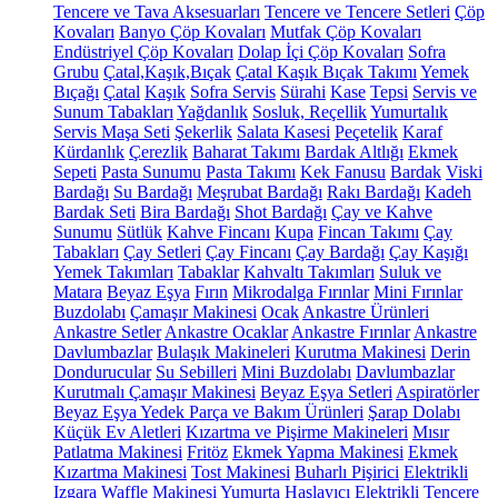
Tencere ve Tava Aksesuarları
Tencere ve Tencere Setleri
Çöp
Kovaları
Banyo Çöp Kovaları
Mutfak Çöp Kovaları
Endüstriyel Çöp Kovaları
Dolap İçi Çöp Kovaları
Sofra
Grubu
Çatal,Kaşık,Bıçak
Çatal Kaşık Bıçak Takımı
Yemek
Bıçağı
Çatal
Kaşık
Sofra Servis
Sürahi
Kase
Tepsi
Servis ve
Sunum Tabakları
Yağdanlık
Sosluk, Reçellik
Yumurtalık
Servis Maşa Seti
Şekerlik
Salata Kasesi
Peçetelik
Karaf
Kürdanlık
Çerezlik
Baharat Takımı
Bardak Altlığı
Ekmek
Sepeti
Pasta Sunumu
Pasta Takımı
Kek Fanusu
Bardak
Viski
Bardağı
Su Bardağı
Meşrubat Bardağı
Rakı Bardağı
Kadeh
Bardak Seti
Bira Bardağı
Shot Bardağı
Çay ve Kahve
Sunumu
Sütlük
Kahve Fincanı
Kupa
Fincan Takımı
Çay
Tabakları
Çay Setleri
Çay Fincanı
Çay Bardağı
Çay Kaşığı
Yemek Takımları
Tabaklar
Kahvaltı Takımları
Suluk ve
Matara
Beyaz Eşya
Fırın
Mikrodalga Fırınlar
Mini Fırınlar
Buzdolabı
Çamaşır Makinesi
Ocak
Ankastre Ürünleri
Ankastre Setler
Ankastre Ocaklar
Ankastre Fırınlar
Ankastre
Davlumbazlar
Bulaşık Makineleri
Kurutma Makinesi
Derin
Dondurucular
Su Sebilleri
Mini Buzdolabı
Davlumbazlar
Kurutmalı Çamaşır Makinesi
Beyaz Eşya Setleri
Aspiratörler
Beyaz Eşya Yedek Parça ve Bakım Ürünleri
Şarap Dolabı
Küçük Ev Aletleri
Kızartma ve Pişirme Makineleri
Mısır
Patlatma Makinesi
Fritöz
Ekmek Yapma Makinesi
Ekmek
Kızartma Makinesi
Tost Makinesi
Buharlı Pişirici
Elektrikli
Izgara
Waffle Makinesi
Yumurta Haşlayıcı
Elektrikli Tencere