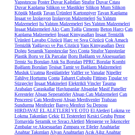
Yapıştırıcısı
Poster Duvar Kağıtları
Strafor
Duvar Çıtası
Duvar Kaplama
Silikon ve Mastikler
Silikon
Mum Silikon
Köpük
Mastik
Tavan Ürünleri
Kartonpiyer
Tavan Kaplama
İnşaat ve İzolasyon
İzolasyon Malzemeleri
Su Yalıtım
Malzemeleri
Isı Yalıtım Malzemeleri
Ses Yalıtım Malzemeleri
İnşaat Malzemeleri
Alçı
Cam Tuğla
Çimento
Beton Harcı
Çatı
Kaplama Malzemeleri
İnşaat Kimyasalları
İnşaat Temizlik
Ürünleri
Lavabo Çözücü
Harç ve Sıva Çözücü
Çok Amaçlı
Temizlik
Yağlayıcı ve Pas Çözücü
Yapı Kimyasalları
Derz
Dolgu
Seramik Yapıştırıcılar
Sıvı Conta
Strafor Yapıştırılar
Plastik Boru ve Ek Parçalar
Boru Bağlantı ve Aksesuarları
Temiz Su Boruları
Atık Su Boruları
PPRC Borular
Kombi
Bağlantı Boruları
Tesisat Tamir ve Bağlantı Malzemeleri
Musluk Uzatma
Regülatörler
Valfler ve Vanalar
Nipeller
Tahliye Hortumu
Conta
Taharet Çubuğu
Fittings
Tıpalar ve
Süzgeçler
İnşaat Makineleri
Elektrikli Vinçler
Taşıma
Arabaları
Caraskallar
Havlupanlar
Ahşaplar
Masif Paneller
Keresteler
Ahşap Seperatörler
Ahşap Çatı Malzemeleri
Çatı
Penceresi
Çatı Merdiveni
Ahşap Merdivenler
Trabzan
Sundurma
Menfezler
Banyo Menfezi
Su Deposu
HIRDAVAT EL ALETLERİ VE OTO
El Aletleri
Lokma ve
Lokma Takımları
Çekiç
El Testereleri
Kesici Grubu
Pense
Tornavida
Seramik ve Sıvacı Aletleri
Mengene ve İşkenceler
Zımbalar ve Aksesuarları
Zımpara ve Eğeler
Anahtarlar
Anahtar Takımları
Alyan Anahtarları
Açık Ağız Anahtar