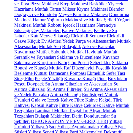
ve Tava
Pizza Makinesi
Krep Makinesi
Basküller
Yiyecek
Hazırlama
Mutfak Tartısı
Mikser
Kıyma Makinesi
Blender
Doğrayıcı ve Rondolar
Meyve Kurutma Makinesi
Dondurma
Makinesi
Hamur Yoğurma Makinesi ve Mutfak Şefleri
Yoğurt
Makinesi
Mutfak Robotu
İçecek Hazırlama
Narenciye
Sıkacağı
Çay Makineleri
Kahve Makinesi
Kettle ve Su
Isıtıcılar
Katı Meyve Sıkacağı
Elektrikli Semaver
Elektrikli
Cezve
Küçük Ev Aletleri Yedek Parça ve Aksesuarları
Mutfak
Aksesuarları
Mutfak Seti
Bulaşıklık
Askı ve Kancalar
Kaydırmaz
Mutfak Sabunluk
Mutfak Havluluk
Mutfak
Seramik ve Fayansları
Saklama ve Düzenleme
Kavanoz
Saklama ve Karıştırma Kabı
Çöp Poşeti
Sebzelikler
Saklama
Bonesi ve Kapağı
Mutfak Raf Düzenleyici
Poşetlik
Kaşıklık
Beslenme Kutusu
Damacana Pompası
Ekmeklik
Sefer Tası
Streç Film
Peçete Yüzüğü
Kavanoz Kapağı
Pipet
Buzdolabı
Poşeti
Doypack
Su Arıtma Cihazları ve Aksesuarları
Su
Arıtma Cihazları
Su Arıtma Filtreleri
Su Arıtma Aksesuarları
ve Yedek Parçaları
Arıtma Musluğu
Endüstriyel Mutfak
Ürünleri
Gıda ve İçecek
Kahve
Filtre Kahve Kağıdı
Türk
Kahvesi
Kapsül Kahve
Filtre Kahve
Çekirdek Kahve
Mutfak
Tezgahları
Laminant Mutfak Tezgahları
Ahşap Mutfak
Tezgahları
Bulaşık Makineleri
Derin Dondurucular
Su
Sebilleri
DEKORASYON VE EV GEREÇLERİ
Yılbaşı
Ürünleri
Yılbaşı Ağacı
Yılbaşı Aydınlatmaları
Yılbaşı Ağacı
Süsleri
Yılbaşı Sepeti
Yılbaşı Parti Malzemeleri
Dekoratif