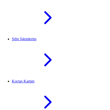
Şifre İşlemlerim
Koçtaş Kartım