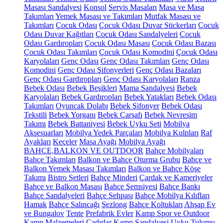
Masası Sandalyesi
Konsol
Servis Masaları
Masa ve Masa
Takımları
Yemek Masası ve Takımları
Mutfak Masası ve
Takımları
Çocuk Odası
Çocuk Odası Duvar Stickerları
Çocuk
Odası Duvar Kağıtları
Çocuk Odası Sandalyeleri
Çocuk
Odası Gardıropları
Çocuk Odası Masası
Çocuk Odası Bazası
Çocuk Odası Takımları
Çocuk Odası Komodini
Çocuk Odası
Karyolaları
Genç Odası
Genç Odası Takımları
Genç Odası
Komodini
Genç Odası Şifonyerleri
Genç Odası Bazaları
Genç Odası Gardıropları
Genç Odası Karyolaları
Ranza
Bebek Odası
Bebek Beşikleri
Mama Sandalyesi
Bebek
Karyolaları
Bebek Gardıropları
Bebek Yatakları
Bebek Odası
Takımları
Oyuncak Dolabı
Bebek Şifonyer
Bebek Odası
Tekstili
Bebek Yorganı
Bebek Çarşafı
Bebek Nevresim
Takımı
Bebek Battaniyesi
Bebek Uyku Seti
Mobilya
Aksesuarları
Mobilya Yedek Parçaları
Mobilya Kulpları
Raf
Ayakları
Keçeler
Masa Ayağı
Mobilya Ayağı
BAHÇE,BALKON VE OUTDOOR
Bahçe Mobilyaları
Bahçe Takımları
Balkon ve Bahçe Oturma Grubu
Bahçe ve
Balkon Yemek Masası Takımları
Balkon ve Bahçe Köşe
Takımı
Bistro Setleri
Bahçe Minderi
Çardak ve Kameriyeler
Bahçe ve Balkon Masası
Bahçe Şemsiyesi
Bahçe Bankı
Bahçe Sandalyeleri
Bahçe Sehpası
Bahçe Mobilya Kılıfları
Hamak
Bahçe Salıncağı
Şezlong
Bahçe Koltukları
Ahşap Ev
ve Bungalov
Tente
Prefabrik Evler
Kamp Spor ve Outdoor
Kamp Malzemeleri
Çadırlar
Kamp Sandalyesi
Uyku Tulumu