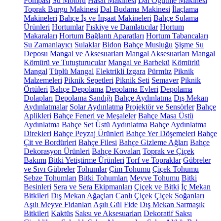
Pompası
Su Motoru
Hasat Makinesi
Dal Öğütme Makinesi
Toprak Burgu Makinesi
Dal Budama Makinesi
İlaçlama
Makineleri
Bahçe İş ve İnşaat Makineleri
Bahçe Sulama
Ürünleri
Hortumlar
Fıskiye ve Damlatıcılar
Hortum
Makaraları
Hortum Bağlantı Aparatları
Hortum Tabancaları
Su Zamanlayıcı
Sulaklar
Bidon
Bahçe Musluğu
Şişme Su
Deposu
Mangal ve Aksesuarları
Mangal Aksesuarları
Mangal
Kömürü ve Tutuşturucular
Mangal ve Barbekü
Kömürlü
Mangal
Tüplü Mangal
Elektrikli Izgara
Pürmüz
Piknik
Malzemeleri
Piknik Sepetleri
Piknik Seti
Semaver
Piknik
Örtüleri
Bahçe Depolama
Depolama Evleri
Depolama
Dolapları
Depolama Sandığı
Bahçe Aydınlatma
Dış Mekan
Aydınlatmalar
Solar Aydınlatma
Projektör ve Sensörler
Bahçe
Aplikleri
Bahçe Feneri ve Meşaleler
Bahçe Masa Üstü
Aydınlatma
Bahçe Set Üstü Aydınlatma
Bahçe Aydınlatma
Direkleri
Bahçe Peyzaj Ürünleri
Bahçe Yer Döşemeleri
Bahçe
Çit ve Bordürleri
Bahçe Filesi
Bahçe Gizleme Ağları
Bahçe
Dekorasyon Ürünleri
Bahçe Kovaları
Toprak ve Çiçek
Bakımı
Bitki Yetiştirme Ürünleri
Torf ve Topraklar
Gübreler
ve Sıvı Gübreler
Tohumlar
Çim Tohumu
Çiçek Tohumu
Sebze Tohumları
Bitki Tohumları
Meyve Tohumu
Bitki
Besinleri
Sera ve Sera Ekipmanları
Çiçek ve Bitki
İç Mekan
Bitkileri
Dış Mekan Ağaçları
Canlı Çiçek
Çiçek Soğanları
Aşılı Meyve Fidanları
Aşılı Gül
Fide
Dış Mekan Sarmaşık
Bitkileri
Kaktüs
Saksı ve Aksesuarları
Dekoratif Saksı