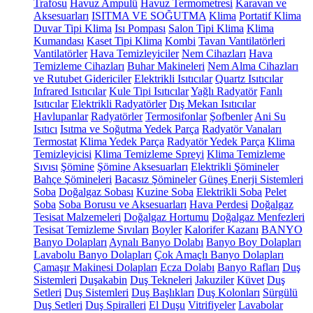
Trafosu
Havuz Ampulü
Havuz Termometresi
Karavan ve
Aksesuarları
ISITMA VE SOĞUTMA
Klima
Portatif Klima
Duvar Tipi Klima
Isı Pompası
Salon Tipi Klima
Klima
Kumandası
Kaset Tipi Klima
Kombi
Tavan Vantilatörleri
Vantilatörler
Hava Temizleyiciler
Nem Cihazları
Hava
Temizleme Cihazları
Buhar Makineleri
Nem Alma Cihazları
ve Rutubet Gidericiler
Elektrikli Isıtıcılar
Quartz Isıtıcılar
Infrared Isıtıcılar
Kule Tipi Isıtıcılar
Yağlı Radyatör
Fanlı
Isıtıcılar
Elektrikli Radyatörler
Dış Mekan Isıtıcılar
Havlupanlar
Radyatörler
Termosifonlar
Şofbenler
Ani Su
Isıtıcı
Isıtma ve Soğutma Yedek Parça
Radyatör Vanaları
Termostat
Klima Yedek Parça
Radyatör Yedek Parça
Klima
Temizleyicisi
Klima Temizleme Spreyi
Klima Temizleme
Sıvısı
Şömine
Şömine Aksesuarları
Elektrikli Şömineler
Bahçe Şömineleri
Bacasız Şömineler
Güneş Enerji Sistemleri
Soba
Doğalgaz Sobası
Kuzine Soba
Elektrikli Soba
Pelet
Soba
Soba Borusu ve Aksesuarları
Hava Perdesi
Doğalgaz
Tesisat Malzemeleri
Doğalgaz Hortumu
Doğalgaz Menfezleri
Tesisat Temizleme Sıvıları
Boyler
Kalorifer Kazanı
BANYO
Banyo Dolapları
Aynalı Banyo Dolabı
Banyo Boy Dolapları
Lavabolu Banyo Dolapları
Çok Amaçlı Banyo Dolapları
Çamaşır Makinesi Dolapları
Ecza Dolabı
Banyo Rafları
Duş
Sistemleri
Duşakabin
Duş Tekneleri
Jakuziler
Küvet
Duş
Setleri
Duş Sistemleri
Duş Başlıkları
Duş Kolonları
Sürgülü
Duş Setleri
Duş Spiralleri
El Duşu
Vitrifiyeler
Lavabolar