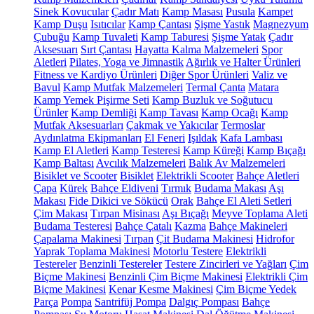
Sinek Kovucular
Çadır Matı
Kamp Masası
Pusula
Kampet
Kamp Duşu
Isıtıcılar
Kamp Çantası
Şişme Yastık
Magnezyum
Çubuğu
Kamp Tuvaleti
Kamp Taburesi
Şişme Yatak
Çadır
Aksesuarı
Sırt Çantası
Hayatta Kalma Malzemeleri
Spor
Aletleri
Pilates, Yoga ve Jimnastik
Ağırlık ve Halter Ürünleri
Fitness ve Kardiyo Ürünleri
Diğer Spor Ürünleri
Valiz ve
Bavul
Kamp Mutfak Malzemeleri
Termal Çanta
Matara
Kamp Yemek Pişirme Seti
Kamp Buzluk ve Soğutucu
Ürünler
Kamp Demliği
Kamp Tavası
Kamp Ocağı
Kamp
Mutfak Aksesuarları
Çakmak ve Yakıcılar
Termoslar
Aydınlatma Ekipmanları
El Feneri
Işıldak
Kafa Lambası
Kamp El Aletleri
Kamp Testeresi
Kamp Küreği
Kamp Bıçağı
Kamp Baltası
Avcılık Malzemeleri
Balık Av Malzemeleri
Bisiklet ve Scooter
Bisiklet
Elektrikli Scooter
Bahçe Aletleri
Çapa
Kürek
Bahçe Eldiveni
Tırmık
Budama Makası
Aşı
Makası
Fide Dikici ve Sökücü
Orak
Bahçe El Aleti Setleri
Çim Makası
Tırpan Misinası
Aşı Bıçağı
Meyve Toplama Aleti
Budama Testeresi
Bahçe Çatalı
Kazma
Bahçe Makineleri
Çapalama Makinesi
Tırpan
Çit Budama Makinesi
Hidrofor
Yaprak Toplama Makinesi
Motorlu Testere
Elektrikli
Testereler
Benzinli Testereler
Testere Zincirleri ve Yağları
Çim
Biçme Makinesi
Benzinli Çim Biçme Makinesi
Elektrikli Çim
Biçme Makinesi
Kenar Kesme Makinesi
Çim Biçme Yedek
Parça
Pompa
Santrifüj Pompa
Dalgıç Pompası
Bahçe