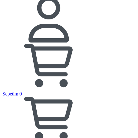
Sepetim
0