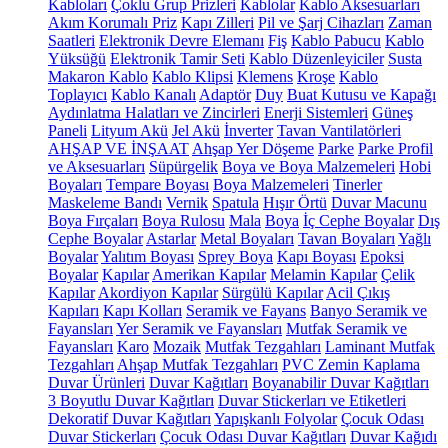
Kabloları
Çoklu Grup Prizleri
Kablolar
Kablo Aksesuarları
Akım Korumalı Priz
Kapı Zilleri
Pil ve Şarj Cihazları
Zaman
Saatleri
Elektronik Devre Elemanı
Fiş
Kablo Pabucu
Kablo
Yüksüğü
Elektronik Tamir Seti
Kablo Düzenleyiciler
Susta
Makaron Kablo
Kablo Klipsi
Klemens
Kroşe
Kablo
Toplayıcı
Kablo Kanalı
Adaptör
Duy
Buat Kutusu ve Kapağı
Aydınlatma Halatları ve Zincirleri
Enerji Sistemleri
Güneş
Paneli
Lityum Akü
Jel Akü
İnverter
Tavan Vantilatörleri
AHŞAP VE İNŞAAT
Ahşap Yer Döşeme
Parke
Parke Profil
ve Aksesuarları
Süpürgelik
Boya ve Boya Malzemeleri
Hobi
Boyaları
Tempare Boyası
Boya Malzemeleri
Tinerler
Maskeleme Bandı
Vernik
Spatula
Hışır Örtü
Duvar Macunu
Boya Fırçaları
Boya Rulosu
Mala
Boya
İç Cephe Boyalar
Dış
Cephe Boyalar
Astarlar
Metal Boyaları
Tavan Boyaları
Yağlı
Boyalar
Yalıtım Boyası
Sprey Boya
Kapı Boyası
Epoksi
Boyalar
Kapılar
Amerikan Kapılar
Melamin Kapılar
Çelik
Kapılar
Akordiyon Kapılar
Sürgülü Kapılar
Acil Çıkış
Kapıları
Kapı Kolları
Seramik ve Fayans
Banyo Seramik ve
Fayansları
Yer Seramik ve Fayansları
Mutfak Seramik ve
Fayansları
Karo
Mozaik
Mutfak Tezgahları
Laminant Mutfak
Tezgahları
Ahşap Mutfak Tezgahları
PVC Zemin Kaplama
Duvar Ürünleri
Duvar Kağıtları
Boyanabilir Duvar Kağıtları
3 Boyutlu Duvar Kağıtları
Duvar Stickerları ve Etiketleri
Dekoratif Duvar Kağıtları
Yapışkanlı Folyolar
Çocuk Odası
Duvar Stickerları
Çocuk Odası Duvar Kağıtları
Duvar Kağıdı