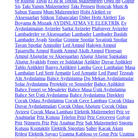
ve Rulosu
Tuval
El İşi & Tekstil Malzemeleri
Örgü İpi
Güpür
Şiş
Takı Yapım Malzemeleri
Takı Pensesi
Boncuk
Mum &
Sabun Yapımı
Mum Malzemeleri
Hobi Aletleri ve
Aksesuarları
Silikon Tabancaları
Diğer Hobi Aletleri
Taş
Boyama & Mozaik
AYDINLATMA VE ELEKTRİK
Ev
Aydınlatmaları
Avizeler
Sarkıt Avizeler
Plafonyer Avizeler
Lambaderler ve Aksesuarları
Lambader
Lambader Başlığı
Lambader Ayağı
Spotlar
Gömme Spotlar
Sıvaüstü Spotlar
Tavan Spotlar
Ampuller
Led Ampul
Halojen Ampul
Tasarruflu Ampul
Rustik Ampul
Akıllı Ampul
Floresan
Ampul
Abajurlar ve Aksesuarları
Abajur
Abajur Şapkaları
Abajur Ayaklığı
Fener ve Işıldaklar
Aplikler
Duvar Aplikleri
Tablo Aplikleri
Banyo Aplikleri
Lamba
Gece Lambaları
Masa
Lambaları
Led Şerit
Armatür
Led Armatür
Led Panel
Tezgah
Altı Aydınlatma
Bahçe Aydınlatma
Dış Mekan Aydınlatmalar
Solar Aydınlatma
Projektör ve Sensörler
Bahçe Aplikleri
Bahçe Feneri ve Meşaleler
Bahçe Masa Üstü Aydınlatma
Bahçe Set Üstü Aydınlatma
Bahçe Aydınlatma Direkleri
Çocuk Odası Aydınlatma
Çocuk Gece Lambası
Çocuk Odası
Duvar Aydınlatmaları
Çocuk Odası Abajuru
Çocuk Odası
Avizesi
Çocuk Masa Lambası
Elektrik Malzemeleri
Priz ve
Anahtarlar
Priz Kutusu
Telefon Prizi
Priz Çerçevesi
Golyat
Priz
Nümeris Priz
Priz
Anahtar Priz
Şalt Malzemeleri
Sigorta
Kutusu
Kontaktör
Elektrik Sigortası
Şalter
Kaçak Akım
Rölesi
Elektrik Sayacı
Uzatma Kablosu ve Grup Priz
Uzatma