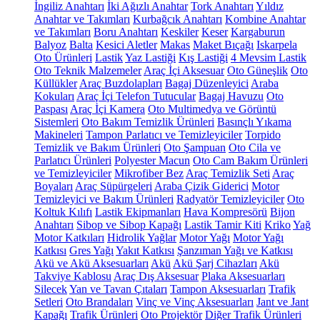
İngiliz Anahtarı
İki Ağızlı Anahtar
Tork Anahtarı
Yıldız
Anahtar ve Takımları
Kurbağcık Anahtarı
Kombine Anahtar
ve Takımları
Boru Anahtarı
Keskiler
Keser
Kargaburun
Balyoz
Balta
Kesici Aletler
Makas
Maket Bıçağı
Iskarpela
Oto Ürünleri
Lastik
Yaz Lastiği
Kış Lastiği
4 Mevsim Lastik
Oto Teknik Malzemeler
Araç İçi Aksesuar
Oto Güneşlik
Oto
Küllükler
Araç Buzdolapları
Bagaj Düzenleyici
Araba
Kokuları
Araç İçi Telefon Tutucular
Bagaj Havuzu
Oto
Paspası
Araç İçi Kamera
Oto Multimedya ve Görüntü
Sistemleri
Oto Bakım Temizlik Ürünleri
Basınçlı Yıkama
Makineleri
Tampon Parlatıcı ve Temizleyiciler
Torpido
Temizlik ve Bakım Ürünleri
Oto Şampuan
Oto Cila ve
Parlatıcı Ürünleri
Polyester Macun
Oto Cam Bakım Ürünleri
ve Temizleyiciler
Mikrofiber Bez
Araç Temizlik Seti
Araç
Boyaları
Araç Süpürgeleri
Araba Çizik Giderici
Motor
Temizleyici ve Bakım Ürünleri
Radyatör Temizleyiciler
Oto
Koltuk Kılıfı
Lastik Ekipmanları
Hava Kompresörü
Bijon
Anahtarı
Sibop ve Sibop Kapağı
Lastik Tamir Kiti
Kriko
Yağ
Motor Katkıları
Hidrolik Yağlar
Motor Yağı
Motor Yağı
Katkısı
Gres Yağı
Yakıt Katkısı
Şanzıman Yağı ve Katkısı
Akü ve Akü Aksesuarları
Akü
Akü Şarj Cihazları
Akü
Takviye Kablosu
Araç Dış Aksesuar
Plaka Aksesuarları
Silecek
Yan ve Tavan Çıtaları
Tampon Aksesuarları
Trafik
Setleri
Oto Brandaları
Vinç ve Vinç Aksesuarları
Jant ve Jant
Kapağı
Trafik Ürünleri
Oto Projektör
Diğer Trafik Ürünleri