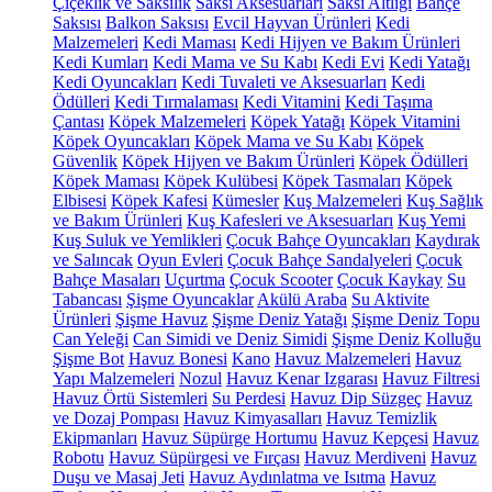
Çiçeklik ve Saksılık
Saksı Aksesuarları
Saksı Altlığı
Bahçe
Saksısı
Balkon Saksısı
Evcil Hayvan Ürünleri
Kedi
Malzemeleri
Kedi Maması
Kedi Hijyen ve Bakım Ürünleri
Kedi Kumları
Kedi Mama ve Su Kabı
Kedi Evi
Kedi Yatağı
Kedi Oyuncakları
Kedi Tuvaleti ve Aksesuarları
Kedi
Ödülleri
Kedi Tırmalaması
Kedi Vitamini
Kedi Taşıma
Çantası
Köpek Malzemeleri
Köpek Yatağı
Köpek Vitamini
Köpek Oyuncakları
Köpek Mama ve Su Kabı
Köpek
Güvenlik
Köpek Hijyen ve Bakım Ürünleri
Köpek Ödülleri
Köpek Maması
Köpek Kulübesi
Köpek Tasmaları
Köpek
Elbisesi
Köpek Kafesi
Kümesler
Kuş Malzemeleri
Kuş Sağlık
ve Bakım Ürünleri
Kuş Kafesleri ve Aksesuarları
Kuş Yemi
Kuş Suluk ve Yemlikleri
Çocuk Bahçe Oyuncakları
Kaydırak
ve Salıncak
Oyun Evleri
Çocuk Bahçe Sandalyeleri
Çocuk
Bahçe Masaları
Uçurtma
Çocuk Scooter
Çocuk Kaykay
Su
Tabancası
Şişme Oyuncaklar
Akülü Araba
Su Aktivite
Ürünleri
Şişme Havuz
Şişme Deniz Yatağı
Şişme Deniz Topu
Can Yeleği
Can Simidi ve Deniz Simidi
Şişme Deniz Kolluğu
Şişme Bot
Havuz Bonesi
Kano
Havuz Malzemeleri
Havuz
Yapı Malzemeleri
Nozul
Havuz Kenar Izgarası
Havuz Filtresi
Havuz Örtü Sistemleri
Su Perdesi
Havuz Dip Süzgeç
Havuz
ve Dozaj Pompası
Havuz Kimyasalları
Havuz Temizlik
Ekipmanları
Havuz Süpürge Hortumu
Havuz Kepçesi
Havuz
Robotu
Havuz Süpürgesi ve Fırçası
Havuz Merdiveni
Havuz
Duşu ve Masaj Jeti
Havuz Aydınlatma ve Isıtma
Havuz