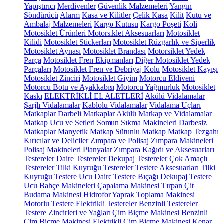
Yapıştırıcı
Merdivenler
Güvenlik Malzemeleri
Yangın
Söndürücü
Alarm
Kasa ve Kilitler
Çelik Kasa
Kilit
Kutu ve
Ambalaj Malzemeleri
Kargo Kutusu
Kargo Poşeti
Koli
Motosiklet Ürünleri
Motorsiklet Aksesuarları
Motosiklet
Kilidi
Motosiklet Stickerları
Motosiklet Rüzgarlık ve Siperlik
Motosiklet Aynası
Motosiklet Brandası
Motorsiklet Yedek
Parça
Motosiklet Fren Ekipmanları
Diğer Motosiklet Yedek
Parçaları
Motosiklet Fren ve Debriyaj Kolu
Motosiklet Kayışı
Motosiklet Zinciri
Motosiklet Giyim
Motorcu Eldiveni
Motorcu Botu ve Ayakkabısı
Motorcu Yağmurluk
Motosiklet
Kaskı
ELEKTRİKLİ EL ALETLERİ
Akülü Vidalamalar
Şarjlı Vidalamalar
Kablolu Vidalamalar
Vidalama Uçları
Matkaplar
Darbeli Matkaplar
Akülü Matkap ve Vidalamalar
Matkap Ucu ve Setleri
Somun Sıkma Makineleri
Darbesiz
Matkaplar
Manyetik Matkap
Sütunlu Matkap
Matkap Tezgahı
Kırıcılar ve Deliciler
Zımpara ve Polisaj
Zımpara Makineleri
Polisaj Makineleri
Planyalar
Zımpara Kağıdı ve Aksesuarları
Testereler
Daire Testereler
Dekupaj Testereler
Çok Amaçlı
Testereler
Tilki Kuyruğu Testereler
Testere Aksesuarları
Tilki
Kuyruğu Testere Ucu
Daire Testere Bıçağı
Dekupaj Testere
Ucu
Bahçe Makineleri
Çapalama Makinesi
Tırpan
Çit
Budama Makinesi
Hidrofor
Yaprak Toplama Makinesi
Motorlu Testere
Elektrikli Testereler
Benzinli Testereler
Testere Zincirleri ve Yağları
Çim Biçme Makinesi
Benzinli
Çim Biçme Makinesi
Elektrikli Çim Biçme Makinesi
Kenar