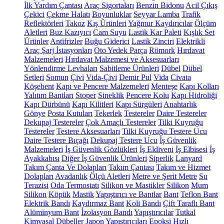
İlk Yardım Çantası
Araç Sigortaları
Benzin Bidonu
Acil Çıkış
Çekici
Çekme Halatı
Boyunluklar
Seyyar Lamba
Trafik
Reflektörleri
Takoz
Kış Ürünleri
Yağmur Kaydırıcılar
Ölçüm
Aletleri
Buz Kazıyıcı
Cam Suyu
Lastik Kar Paleti
Kışlık Set
Ürünler
Antifrizler
Buğu Giderici
Lastik Zinciri
Elektrikli
Araç Şarj İstasyonları
Oto Yedek Parça
Römork
Hırdavat
Malzemeleri
Hırdavat Malzemesi ve Aksesuarları
Yönlendirme Levhaları
Sabitleme Ürünleri
Dübel
Dübel
Setleri
Somun
Çivi
Vida-Çivi
Demir Pul
Vida
Civata
Köşebent
Kapı ve Pencere Malzemeleri
Menteşe
Kapı Kolları
Yalıtım Bantları
Stoper
Sineklik
Pencere Kolu
Kapı Hidroliği
Kapı Dürbünü
Kapı Kilitleri
Kapı Sürgüleri
Anahtarlık
Gönye
Posta Kutuları
Tekerlek
Testereler
Daire Testereler
Dekupaj Testereler
Çok Amaçlı Testereler
Tilki Kuyruğu
Testereler
Testere Aksesuarları
Tilki Kuyruğu Testere Ucu
Daire Testere Bıçağı
Dekupaj Testere Ucu
İş Güvenlik
Malzemeleri
İş Güvenlik Gözlükleri
İş Eldiveni
İş Elbisesi
İş
Ayakkabısı
Diğer İş Güvenlik Ürünleri
Siperlik
Lanyard
Takım Çanta Ve Dolapları
Takım Çantası
Takım ve Hizmet
Dolapları
Avadanlık
Ölçü Aletleri
Metre ve Şerit Metre
Su
Terazisi
Oda Termostatı
Silikon ve Mastikler
Silikon
Mum
Silikon
Köpük
Mastik
Yapıştırıcı ve Bantlar
Bant
Teflon Bant
Elektrik Bandı
Kaydırmaz Bant
Koli Bandı
Çift Taraflı Bant
Alüminyum Bant
İzolasyon Bandı
Yapıştırıcılar
Tutkal
Kimyasal Dübeller
Japon Yapıştırıcıları
Epoksi
Hızlı