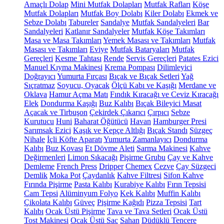
Amaçlı Dolap
Mini Mutfak Dolapları
Mutfak Rafları
Köşe
Mutfak Dolapları
Mutfak Boy Dolabı
Kiler Dolabı
Ekmek ve
Sebze Dolabı
Tabureler
Sandalye
Mutfak Sandalyeleri
Bar
Sandalyeleri
Katlanır Sandalyeler
Mutfak Köşe Takımları
Masa ve Masa Takımları
Yemek Masası ve Takımları
Mutfak
Masası ve Takımları
Eviye
Mutfak Bataryaları
Mutfak
Gereçleri
Kesme Tahtası
Rende
Servis Gereçleri
Patates Ezici
Manuel Kıyma Makinesi
Krema Pompası
Dilimleyici
Doğrayıcı
Yumurta Fırçası
Bıçak ve Bıçak Setleri
Yağ
Sıçratmaz
Soyucu, Oyacak
Ölçü Kabı ve Kaşığı
Merdane ve
Oklava
Hamur Açma Matı
Fındık Kıracağı ve Ceviz Kıracağı
Elek
Dondurma Kaşığı
Buz Kalıbı
Bıçak Bileyici Masat
Açacak ve Tirbuşon
Çekirdek Çıkarıcı
Çırpıcı
Sebze
Kurutucu
Huni
Baharat Öğütücü
Havan
Hamburger Presi
Sarımsak Ezici
Kaşık ve Kepçe Altlığı
Bıçak Standı
Süzgeç
Nihale
İçli Köfte Aparatı
Yumurta Zamanlayıcı
Dondurma
Kalıbı
Buz Kovası
Et Dövme Aleti
Sarma Makinesi
Kahve
Değirmenleri
Limon Sıkacağı
Pişirme Grubu
Çay ve Kahve
Demleme
French Press
Dripper
Chemex
Cezve
Çay Süzgeci
Demlik
Moka Pot
Çaydanlık
Kahve Filtresi
Sifon Kahve
Fırında Pişirme
Pasta Kalıbı
Kurabiye Kalıbı
Fırın Tepsisi
Cam Tepsi
Alüminyum Folyo
Kek Kalıbı
Muffin Kalıbı
Çikolata Kalıbı
Güveç
Pişirme Kağıdı
Pizza Tepsisi
Tart
Kalıbı
Ocak Üstü Pişirme
Tava ve Tava Setleri
Ocak Üstü
Tost Makinesi
Ocak Üstü Sac
Sahan
Düdüklü Tencere