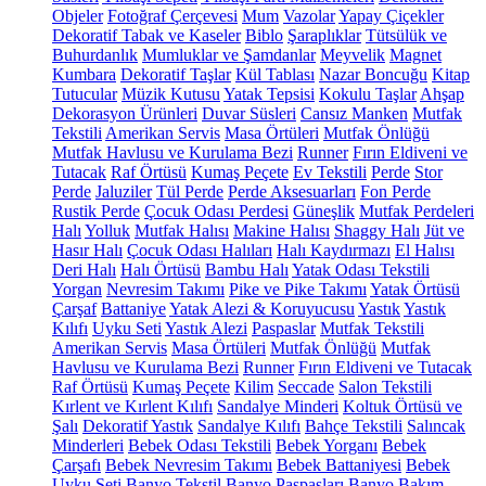
Objeler
Fotoğraf Çerçevesi
Mum
Vazolar
Yapay Çiçekler
Dekoratif Tabak ve Kaseler
Biblo
Şaraplıklar
Tütsülük ve
Buhurdanlık
Mumluklar ve Şamdanlar
Meyvelik
Magnet
Kumbara
Dekoratif Taşlar
Kül Tablası
Nazar Boncuğu
Kitap
Tutucular
Müzik Kutusu
Yatak Tepsisi
Kokulu Taşlar
Ahşap
Dekorasyon Ürünleri
Duvar Süsleri
Cansız Manken
Mutfak
Tekstili
Amerikan Servis
Masa Örtüleri
Mutfak Önlüğü
Mutfak Havlusu ve Kurulama Bezi
Runner
Fırın Eldiveni ve
Tutacak
Raf Örtüsü
Kumaş Peçete
Ev Tekstili
Perde
Stor
Perde
Jaluziler
Tül Perde
Perde Aksesuarları
Fon Perde
Rustik Perde
Çocuk Odası Perdesi
Güneşlik
Mutfak Perdeleri
Halı
Yolluk
Mutfak Halısı
Makine Halısı
Shaggy Halı
Jüt ve
Hasır Halı
Çocuk Odası Halıları
Halı Kaydırmazı
El Halısı
Deri Halı
Halı Örtüsü
Bambu Halı
Yatak Odası Tekstili
Yorgan
Nevresim Takımı
Pike ve Pike Takımı
Yatak Örtüsü
Çarşaf
Battaniye
Yatak Alezi & Koruyucusu
Yastık
Yastık
Kılıfı
Uyku Seti
Yastık Alezi
Paspaslar
Mutfak Tekstili
Amerikan Servis
Masa Örtüleri
Mutfak Önlüğü
Mutfak
Havlusu ve Kurulama Bezi
Runner
Fırın Eldiveni ve Tutacak
Raf Örtüsü
Kumaş Peçete
Kilim
Seccade
Salon Tekstili
Kırlent ve Kırlent Kılıfı
Sandalye Minderi
Koltuk Örtüsü ve
Şalı
Dekoratif Yastık
Sandalye Kılıfı
Bahçe Tekstili
Salıncak
Minderleri
Bebek Odası Tekstili
Bebek Yorganı
Bebek
Çarşafı
Bebek Nevresim Takımı
Bebek Battaniyesi
Bebek
Uyku Seti
Banyo Tekstil
Banyo Paspasları
Banyo Bakım