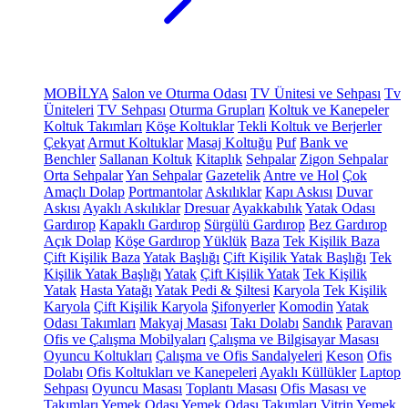
MOBİLYA
Salon ve Oturma Odası
TV Ünitesi ve Sehpası
Tv
Üniteleri
TV Sehpası
Oturma Grupları
Koltuk ve Kanepeler
Koltuk Takımları
Köşe Koltuklar
Tekli Koltuk ve Berjerler
Çekyat
Armut Koltuklar
Masaj Koltuğu
Puf
Bank ve
Benchler
Sallanan Koltuk
Kitaplık
Sehpalar
Zigon Sehpalar
Orta Sehpalar
Yan Sehpalar
Gazetelik
Antre ve Hol
Çok
Amaçlı Dolap
Portmantolar
Askılıklar
Kapı Askısı
Duvar
Askısı
Ayaklı Askılıklar
Dresuar
Ayakkabılık
Yatak Odası
Gardırop
Kapaklı Gardırop
Sürgülü Gardırop
Bez Gardırop
Açık Dolap
Köşe Gardırop
Yüklük
Baza
Tek Kişilik Baza
Çift Kişilik Baza
Yatak Başlığı
Çift Kişilik Yatak Başlığı
Tek
Kişilik Yatak Başlığı
Yatak
Çift Kişilik Yatak
Tek Kişilik
Yatak
Hasta Yatağı
Yatak Pedi & Şiltesi
Karyola
Tek Kişilik
Karyola
Çift Kişilik Karyola
Şifonyerler
Komodin
Yatak
Odası Takımları
Makyaj Masası
Takı Dolabı
Sandık
Paravan
Ofis ve Çalışma Mobilyaları
Çalışma ve Bilgisayar Masası
Oyuncu Koltukları
Çalışma ve Ofis Sandalyeleri
Keson
Ofis
Dolabı
Ofis Koltukları ve Kanepeleri
Ayaklı Küllükler
Laptop
Sehpası
Oyuncu Masası
Toplantı Masası
Ofis Masası ve
Takımları
Yemek Odası
Yemek Odası Takımları
Vitrin
Yemek