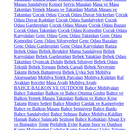
Masası Sandalyesi
Konsol
Servis Masaları
Masa ve Masa
Takımları
Yemek Masası ve Takımları
Mutfak Masası ve
Takımları
Çocuk Odası
Çocuk Odası Duvar Stickerları
Çocuk
Odası Duvar Kağıtları
Çocuk Odası Sandalyeleri
Çocuk
Odası Gardıropları
Çocuk Odası Masası
Çocuk Odası Bazası
Çocuk Odası Takımları
Çocuk Odası Komodini
Çocuk Odası
Karyolaları
Genç Odası
Genç Odası Takımları
Genç Odası
Komodini
Genç Odası Şifonyerleri
Genç Odası Bazaları
Genç Odası Gardıropları
Genç Odası Karyolaları
Ranza
Bebek Odası
Bebek Beşikleri
Mama Sandalyesi
Bebek
Karyolaları
Bebek Gardıropları
Bebek Yatakları
Bebek Odası
Takımları
Oyuncak Dolabı
Bebek Şifonyer
Bebek Odası
Tekstili
Bebek Yorganı
Bebek Çarşafı
Bebek Nevresim
Takımı
Bebek Battaniyesi
Bebek Uyku Seti
Mobilya
Aksesuarları
Mobilya Yedek Parçaları
Mobilya Kulpları
Raf
Ayakları
Keçeler
Masa Ayağı
Mobilya Ayağı
BAHÇE,BALKON VE OUTDOOR
Bahçe Mobilyaları
Bahçe Takımları
Balkon ve Bahçe Oturma Grubu
Bahçe ve
Balkon Yemek Masası Takımları
Balkon ve Bahçe Köşe
Takımı
Bistro Setleri
Bahçe Minderi
Çardak ve Kameriyeler
Bahçe ve Balkon Masası
Bahçe Şemsiyesi
Bahçe Bankı
Bahçe Sandalyeleri
Bahçe Sehpası
Bahçe Mobilya Kılıfları
Hamak
Bahçe Salıncağı
Şezlong
Bahçe Koltukları
Ahşap Ev
ve Bungalov
Tente
Prefabrik Evler
Kamp Spor ve Outdoor
Kamp Malzemeleri
Çadırlar
Kamp Sandalyesi
Uyku Tulumu