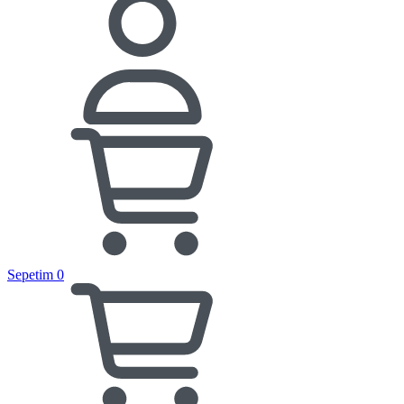
Sepetim
0