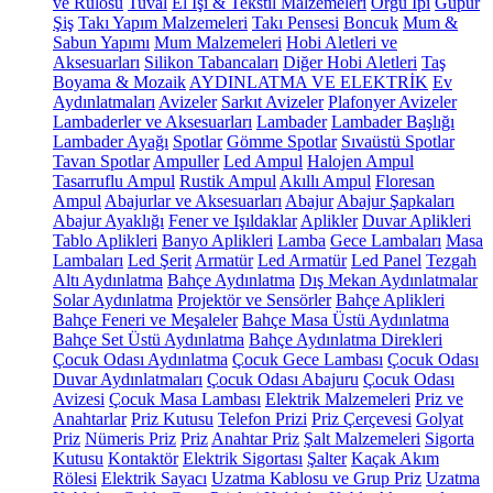
ve Rulosu
Tuval
El İşi & Tekstil Malzemeleri
Örgü İpi
Güpür
Şiş
Takı Yapım Malzemeleri
Takı Pensesi
Boncuk
Mum &
Sabun Yapımı
Mum Malzemeleri
Hobi Aletleri ve
Aksesuarları
Silikon Tabancaları
Diğer Hobi Aletleri
Taş
Boyama & Mozaik
AYDINLATMA VE ELEKTRİK
Ev
Aydınlatmaları
Avizeler
Sarkıt Avizeler
Plafonyer Avizeler
Lambaderler ve Aksesuarları
Lambader
Lambader Başlığı
Lambader Ayağı
Spotlar
Gömme Spotlar
Sıvaüstü Spotlar
Tavan Spotlar
Ampuller
Led Ampul
Halojen Ampul
Tasarruflu Ampul
Rustik Ampul
Akıllı Ampul
Floresan
Ampul
Abajurlar ve Aksesuarları
Abajur
Abajur Şapkaları
Abajur Ayaklığı
Fener ve Işıldaklar
Aplikler
Duvar Aplikleri
Tablo Aplikleri
Banyo Aplikleri
Lamba
Gece Lambaları
Masa
Lambaları
Led Şerit
Armatür
Led Armatür
Led Panel
Tezgah
Altı Aydınlatma
Bahçe Aydınlatma
Dış Mekan Aydınlatmalar
Solar Aydınlatma
Projektör ve Sensörler
Bahçe Aplikleri
Bahçe Feneri ve Meşaleler
Bahçe Masa Üstü Aydınlatma
Bahçe Set Üstü Aydınlatma
Bahçe Aydınlatma Direkleri
Çocuk Odası Aydınlatma
Çocuk Gece Lambası
Çocuk Odası
Duvar Aydınlatmaları
Çocuk Odası Abajuru
Çocuk Odası
Avizesi
Çocuk Masa Lambası
Elektrik Malzemeleri
Priz ve
Anahtarlar
Priz Kutusu
Telefon Prizi
Priz Çerçevesi
Golyat
Priz
Nümeris Priz
Priz
Anahtar Priz
Şalt Malzemeleri
Sigorta
Kutusu
Kontaktör
Elektrik Sigortası
Şalter
Kaçak Akım
Rölesi
Elektrik Sayacı
Uzatma Kablosu ve Grup Priz
Uzatma