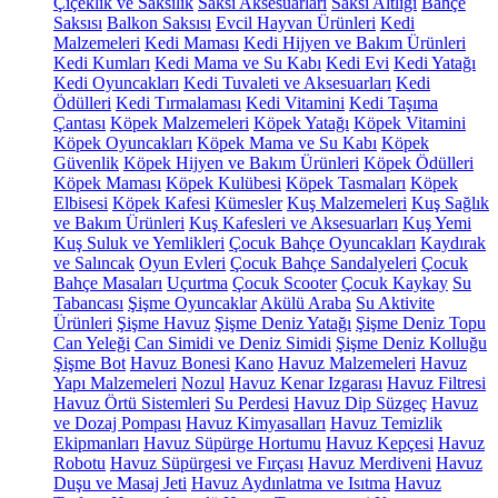
Çiçeklik ve Saksılık
Saksı Aksesuarları
Saksı Altlığı
Bahçe
Saksısı
Balkon Saksısı
Evcil Hayvan Ürünleri
Kedi
Malzemeleri
Kedi Maması
Kedi Hijyen ve Bakım Ürünleri
Kedi Kumları
Kedi Mama ve Su Kabı
Kedi Evi
Kedi Yatağı
Kedi Oyuncakları
Kedi Tuvaleti ve Aksesuarları
Kedi
Ödülleri
Kedi Tırmalaması
Kedi Vitamini
Kedi Taşıma
Çantası
Köpek Malzemeleri
Köpek Yatağı
Köpek Vitamini
Köpek Oyuncakları
Köpek Mama ve Su Kabı
Köpek
Güvenlik
Köpek Hijyen ve Bakım Ürünleri
Köpek Ödülleri
Köpek Maması
Köpek Kulübesi
Köpek Tasmaları
Köpek
Elbisesi
Köpek Kafesi
Kümesler
Kuş Malzemeleri
Kuş Sağlık
ve Bakım Ürünleri
Kuş Kafesleri ve Aksesuarları
Kuş Yemi
Kuş Suluk ve Yemlikleri
Çocuk Bahçe Oyuncakları
Kaydırak
ve Salıncak
Oyun Evleri
Çocuk Bahçe Sandalyeleri
Çocuk
Bahçe Masaları
Uçurtma
Çocuk Scooter
Çocuk Kaykay
Su
Tabancası
Şişme Oyuncaklar
Akülü Araba
Su Aktivite
Ürünleri
Şişme Havuz
Şişme Deniz Yatağı
Şişme Deniz Topu
Can Yeleği
Can Simidi ve Deniz Simidi
Şişme Deniz Kolluğu
Şişme Bot
Havuz Bonesi
Kano
Havuz Malzemeleri
Havuz
Yapı Malzemeleri
Nozul
Havuz Kenar Izgarası
Havuz Filtresi
Havuz Örtü Sistemleri
Su Perdesi
Havuz Dip Süzgeç
Havuz
ve Dozaj Pompası
Havuz Kimyasalları
Havuz Temizlik
Ekipmanları
Havuz Süpürge Hortumu
Havuz Kepçesi
Havuz
Robotu
Havuz Süpürgesi ve Fırçası
Havuz Merdiveni
Havuz
Duşu ve Masaj Jeti
Havuz Aydınlatma ve Isıtma
Havuz