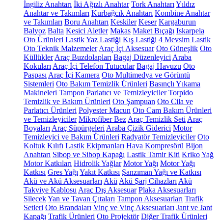
İngiliz Anahtarı
İki Ağızlı Anahtar
Tork Anahtarı
Yıldız
Anahtar ve Takımları
Kurbağcık Anahtarı
Kombine Anahtar
ve Takımları
Boru Anahtarı
Keskiler
Keser
Kargaburun
Balyoz
Balta
Kesici Aletler
Makas
Maket Bıçağı
Iskarpela
Oto Ürünleri
Lastik
Yaz Lastiği
Kış Lastiği
4 Mevsim Lastik
Oto Teknik Malzemeler
Araç İçi Aksesuar
Oto Güneşlik
Oto
Küllükler
Araç Buzdolapları
Bagaj Düzenleyici
Araba
Kokuları
Araç İçi Telefon Tutucular
Bagaj Havuzu
Oto
Paspası
Araç İçi Kamera
Oto Multimedya ve Görüntü
Sistemleri
Oto Bakım Temizlik Ürünleri
Basınçlı Yıkama
Makineleri
Tampon Parlatıcı ve Temizleyiciler
Torpido
Temizlik ve Bakım Ürünleri
Oto Şampuan
Oto Cila ve
Parlatıcı Ürünleri
Polyester Macun
Oto Cam Bakım Ürünleri
ve Temizleyiciler
Mikrofiber Bez
Araç Temizlik Seti
Araç
Boyaları
Araç Süpürgeleri
Araba Çizik Giderici
Motor
Temizleyici ve Bakım Ürünleri
Radyatör Temizleyiciler
Oto
Koltuk Kılıfı
Lastik Ekipmanları
Hava Kompresörü
Bijon
Anahtarı
Sibop ve Sibop Kapağı
Lastik Tamir Kiti
Kriko
Yağ
Motor Katkıları
Hidrolik Yağlar
Motor Yağı
Motor Yağı
Katkısı
Gres Yağı
Yakıt Katkısı
Şanzıman Yağı ve Katkısı
Akü ve Akü Aksesuarları
Akü
Akü Şarj Cihazları
Akü
Takviye Kablosu
Araç Dış Aksesuar
Plaka Aksesuarları
Silecek
Yan ve Tavan Çıtaları
Tampon Aksesuarları
Trafik
Setleri
Oto Brandaları
Vinç ve Vinç Aksesuarları
Jant ve Jant
Kapağı
Trafik Ürünleri
Oto Projektör
Diğer Trafik Ürünleri