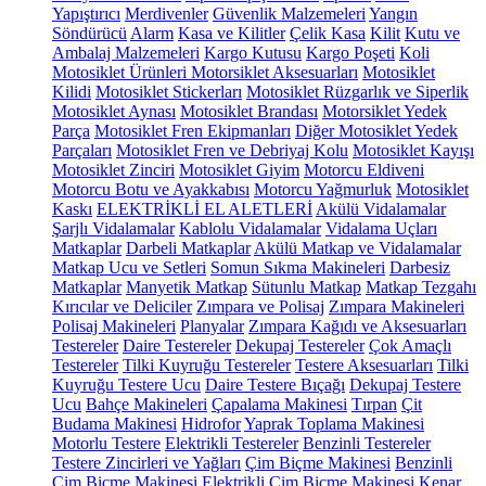
Yapıştırıcı
Merdivenler
Güvenlik Malzemeleri
Yangın
Söndürücü
Alarm
Kasa ve Kilitler
Çelik Kasa
Kilit
Kutu ve
Ambalaj Malzemeleri
Kargo Kutusu
Kargo Poşeti
Koli
Motosiklet Ürünleri
Motorsiklet Aksesuarları
Motosiklet
Kilidi
Motosiklet Stickerları
Motosiklet Rüzgarlık ve Siperlik
Motosiklet Aynası
Motosiklet Brandası
Motorsiklet Yedek
Parça
Motosiklet Fren Ekipmanları
Diğer Motosiklet Yedek
Parçaları
Motosiklet Fren ve Debriyaj Kolu
Motosiklet Kayışı
Motosiklet Zinciri
Motosiklet Giyim
Motorcu Eldiveni
Motorcu Botu ve Ayakkabısı
Motorcu Yağmurluk
Motosiklet
Kaskı
ELEKTRİKLİ EL ALETLERİ
Akülü Vidalamalar
Şarjlı Vidalamalar
Kablolu Vidalamalar
Vidalama Uçları
Matkaplar
Darbeli Matkaplar
Akülü Matkap ve Vidalamalar
Matkap Ucu ve Setleri
Somun Sıkma Makineleri
Darbesiz
Matkaplar
Manyetik Matkap
Sütunlu Matkap
Matkap Tezgahı
Kırıcılar ve Deliciler
Zımpara ve Polisaj
Zımpara Makineleri
Polisaj Makineleri
Planyalar
Zımpara Kağıdı ve Aksesuarları
Testereler
Daire Testereler
Dekupaj Testereler
Çok Amaçlı
Testereler
Tilki Kuyruğu Testereler
Testere Aksesuarları
Tilki
Kuyruğu Testere Ucu
Daire Testere Bıçağı
Dekupaj Testere
Ucu
Bahçe Makineleri
Çapalama Makinesi
Tırpan
Çit
Budama Makinesi
Hidrofor
Yaprak Toplama Makinesi
Motorlu Testere
Elektrikli Testereler
Benzinli Testereler
Testere Zincirleri ve Yağları
Çim Biçme Makinesi
Benzinli
Çim Biçme Makinesi
Elektrikli Çim Biçme Makinesi
Kenar