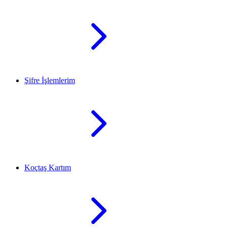
Şifre İşlemlerim
Koçtaş Kartım