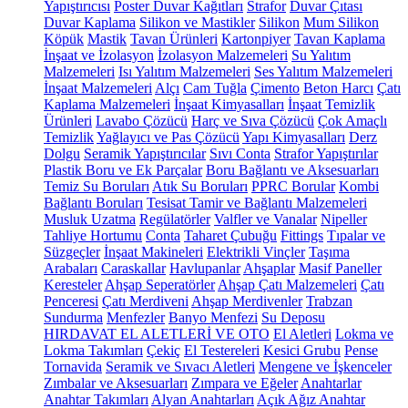
Yapıştırıcısı
Poster Duvar Kağıtları
Strafor
Duvar Çıtası
Duvar Kaplama
Silikon ve Mastikler
Silikon
Mum Silikon
Köpük
Mastik
Tavan Ürünleri
Kartonpiyer
Tavan Kaplama
İnşaat ve İzolasyon
İzolasyon Malzemeleri
Su Yalıtım
Malzemeleri
Isı Yalıtım Malzemeleri
Ses Yalıtım Malzemeleri
İnşaat Malzemeleri
Alçı
Cam Tuğla
Çimento
Beton Harcı
Çatı
Kaplama Malzemeleri
İnşaat Kimyasalları
İnşaat Temizlik
Ürünleri
Lavabo Çözücü
Harç ve Sıva Çözücü
Çok Amaçlı
Temizlik
Yağlayıcı ve Pas Çözücü
Yapı Kimyasalları
Derz
Dolgu
Seramik Yapıştırıcılar
Sıvı Conta
Strafor Yapıştırılar
Plastik Boru ve Ek Parçalar
Boru Bağlantı ve Aksesuarları
Temiz Su Boruları
Atık Su Boruları
PPRC Borular
Kombi
Bağlantı Boruları
Tesisat Tamir ve Bağlantı Malzemeleri
Musluk Uzatma
Regülatörler
Valfler ve Vanalar
Nipeller
Tahliye Hortumu
Conta
Taharet Çubuğu
Fittings
Tıpalar ve
Süzgeçler
İnşaat Makineleri
Elektrikli Vinçler
Taşıma
Arabaları
Caraskallar
Havlupanlar
Ahşaplar
Masif Paneller
Keresteler
Ahşap Seperatörler
Ahşap Çatı Malzemeleri
Çatı
Penceresi
Çatı Merdiveni
Ahşap Merdivenler
Trabzan
Sundurma
Menfezler
Banyo Menfezi
Su Deposu
HIRDAVAT EL ALETLERİ VE OTO
El Aletleri
Lokma ve
Lokma Takımları
Çekiç
El Testereleri
Kesici Grubu
Pense
Tornavida
Seramik ve Sıvacı Aletleri
Mengene ve İşkenceler
Zımbalar ve Aksesuarları
Zımpara ve Eğeler
Anahtarlar
Anahtar Takımları
Alyan Anahtarları
Açık Ağız Anahtar