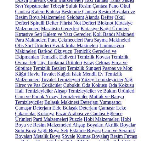
Dosya
Etiketlik
Okul Malzemeleri
Yazı Tahtası
Tahta Silgisi
Sıvı Yapıştırıcılar
Tebeşir
Suluk
Resim Çantası
Pano
Okul
Çantası
Kalem Kutusu
Beslenme Çantası
Resim Boyaları ve
Resim Boya Malzemeleri
Selobant
Ajanda
Defter
Okul
Defteri
Spiralli Defter
Fihrist
Not Defteri
Bloknot
Kırtasiye
Malzemeleri
Masaüstü Gereçleri
Kırtasiye Kağıt Ürünleri
Kırtasiye Seti
Kalem ve Yazı Gereçleri
Koli Bandı Makinesi
Para Makineleri
Para Çekmeceleri
Para Sayma Makineleri
Ofis Sarf Ürünleri
Evrak İmha Makineleri
Laminasyon
Makineleri
Barkod Okuyucu
Temizlik Gereçleri ve
Ekipmanları
Temizlik Eldiveni
Temizlik Kovası
Temizlik,
Ovma Teli
Tüy Toplama Ürünleri
Faraş
Çekpas
Fırça ve
Süpürge
Temizlik Bezleri
Temizlik Süngeri
Paspas ve Mop
Kâğıt Havlu
Tuvalet Kağıdı
Islak Mendil
Ev Temizlik
Malzemeleri
Tuvalet Temizleyici
Yüzey Temizleyiciler
Yağ,
Kireç ve Pas Çözücüler
Çubuklu Oda Kokusu
Oda Kokusu
Halı Temizleyiciler
Ahşap Temizleyiciler ve Bakım Ürünleri
Cam ve Parlak Yüzey Temizleyiciler
Mutfak ve Banyo
Temizleyiciler
Bulaşık Makinesi Deterjanı
Yumuşatıcı
Çamaşır Deterjanı
Elde Bulaşık Deterjanı
Çamaşır Leke
Çıkarıcılar
Kolonya
Pazar Arabası ve Çantası
Eğlence
Ürünleri
Parti Malzemeleri
Puzzle
Hobi Malzemeleri
Hobi
Boya ve Resim Malzemeleri
Ahşap Boyaları
Akrilik Boyalar
Sulu Boya
Yağlı Boya Seti
Eskitme Boyası
Cam ve Seramik
Boyaları
Metalik Boya
Şövale
Kumaş Boyaları
Resim Fırçası