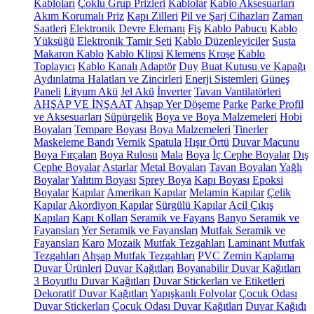
Kabloları
Çoklu Grup Prizleri
Kablolar
Kablo Aksesuarları
Akım Korumalı Priz
Kapı Zilleri
Pil ve Şarj Cihazları
Zaman
Saatleri
Elektronik Devre Elemanı
Fiş
Kablo Pabucu
Kablo
Yüksüğü
Elektronik Tamir Seti
Kablo Düzenleyiciler
Susta
Makaron Kablo
Kablo Klipsi
Klemens
Kroşe
Kablo
Toplayıcı
Kablo Kanalı
Adaptör
Duy
Buat Kutusu ve Kapağı
Aydınlatma Halatları ve Zincirleri
Enerji Sistemleri
Güneş
Paneli
Lityum Akü
Jel Akü
İnverter
Tavan Vantilatörleri
AHŞAP VE İNŞAAT
Ahşap Yer Döşeme
Parke
Parke Profil
ve Aksesuarları
Süpürgelik
Boya ve Boya Malzemeleri
Hobi
Boyaları
Tempare Boyası
Boya Malzemeleri
Tinerler
Maskeleme Bandı
Vernik
Spatula
Hışır Örtü
Duvar Macunu
Boya Fırçaları
Boya Rulosu
Mala
Boya
İç Cephe Boyalar
Dış
Cephe Boyalar
Astarlar
Metal Boyaları
Tavan Boyaları
Yağlı
Boyalar
Yalıtım Boyası
Sprey Boya
Kapı Boyası
Epoksi
Boyalar
Kapılar
Amerikan Kapılar
Melamin Kapılar
Çelik
Kapılar
Akordiyon Kapılar
Sürgülü Kapılar
Acil Çıkış
Kapıları
Kapı Kolları
Seramik ve Fayans
Banyo Seramik ve
Fayansları
Yer Seramik ve Fayansları
Mutfak Seramik ve
Fayansları
Karo
Mozaik
Mutfak Tezgahları
Laminant Mutfak
Tezgahları
Ahşap Mutfak Tezgahları
PVC Zemin Kaplama
Duvar Ürünleri
Duvar Kağıtları
Boyanabilir Duvar Kağıtları
3 Boyutlu Duvar Kağıtları
Duvar Stickerları ve Etiketleri
Dekoratif Duvar Kağıtları
Yapışkanlı Folyolar
Çocuk Odası
Duvar Stickerları
Çocuk Odası Duvar Kağıtları
Duvar Kağıdı