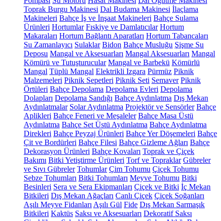
Pompası
Su Motoru
Hasat Makinesi
Dal Öğütme Makinesi
Toprak Burgu Makinesi
Dal Budama Makinesi
İlaçlama
Makineleri
Bahçe İş ve İnşaat Makineleri
Bahçe Sulama
Ürünleri
Hortumlar
Fıskiye ve Damlatıcılar
Hortum
Makaraları
Hortum Bağlantı Aparatları
Hortum Tabancaları
Su Zamanlayıcı
Sulaklar
Bidon
Bahçe Musluğu
Şişme Su
Deposu
Mangal ve Aksesuarları
Mangal Aksesuarları
Mangal
Kömürü ve Tutuşturucular
Mangal ve Barbekü
Kömürlü
Mangal
Tüplü Mangal
Elektrikli Izgara
Pürmüz
Piknik
Malzemeleri
Piknik Sepetleri
Piknik Seti
Semaver
Piknik
Örtüleri
Bahçe Depolama
Depolama Evleri
Depolama
Dolapları
Depolama Sandığı
Bahçe Aydınlatma
Dış Mekan
Aydınlatmalar
Solar Aydınlatma
Projektör ve Sensörler
Bahçe
Aplikleri
Bahçe Feneri ve Meşaleler
Bahçe Masa Üstü
Aydınlatma
Bahçe Set Üstü Aydınlatma
Bahçe Aydınlatma
Direkleri
Bahçe Peyzaj Ürünleri
Bahçe Yer Döşemeleri
Bahçe
Çit ve Bordürleri
Bahçe Filesi
Bahçe Gizleme Ağları
Bahçe
Dekorasyon Ürünleri
Bahçe Kovaları
Toprak ve Çiçek
Bakımı
Bitki Yetiştirme Ürünleri
Torf ve Topraklar
Gübreler
ve Sıvı Gübreler
Tohumlar
Çim Tohumu
Çiçek Tohumu
Sebze Tohumları
Bitki Tohumları
Meyve Tohumu
Bitki
Besinleri
Sera ve Sera Ekipmanları
Çiçek ve Bitki
İç Mekan
Bitkileri
Dış Mekan Ağaçları
Canlı Çiçek
Çiçek Soğanları
Aşılı Meyve Fidanları
Aşılı Gül
Fide
Dış Mekan Sarmaşık
Bitkileri
Kaktüs
Saksı ve Aksesuarları
Dekoratif Saksı