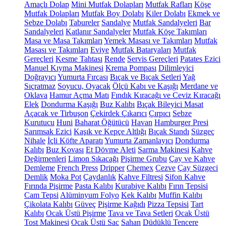
Amaçlı Dolap
Mini Mutfak Dolapları
Mutfak Rafları
Köşe
Mutfak Dolapları
Mutfak Boy Dolabı
Kiler Dolabı
Ekmek ve
Sebze Dolabı
Tabureler
Sandalye
Mutfak Sandalyeleri
Bar
Sandalyeleri
Katlanır Sandalyeler
Mutfak Köşe Takımları
Masa ve Masa Takımları
Yemek Masası ve Takımları
Mutfak
Masası ve Takımları
Eviye
Mutfak Bataryaları
Mutfak
Gereçleri
Kesme Tahtası
Rende
Servis Gereçleri
Patates Ezici
Manuel Kıyma Makinesi
Krema Pompası
Dilimleyici
Doğrayıcı
Yumurta Fırçası
Bıçak ve Bıçak Setleri
Yağ
Sıçratmaz
Soyucu, Oyacak
Ölçü Kabı ve Kaşığı
Merdane ve
Oklava
Hamur Açma Matı
Fındık Kıracağı ve Ceviz Kıracağı
Elek
Dondurma Kaşığı
Buz Kalıbı
Bıçak Bileyici Masat
Açacak ve Tirbuşon
Çekirdek Çıkarıcı
Çırpıcı
Sebze
Kurutucu
Huni
Baharat Öğütücü
Havan
Hamburger Presi
Sarımsak Ezici
Kaşık ve Kepçe Altlığı
Bıçak Standı
Süzgeç
Nihale
İçli Köfte Aparatı
Yumurta Zamanlayıcı
Dondurma
Kalıbı
Buz Kovası
Et Dövme Aleti
Sarma Makinesi
Kahve
Değirmenleri
Limon Sıkacağı
Pişirme Grubu
Çay ve Kahve
Demleme
French Press
Dripper
Chemex
Cezve
Çay Süzgeci
Demlik
Moka Pot
Çaydanlık
Kahve Filtresi
Sifon Kahve
Fırında Pişirme
Pasta Kalıbı
Kurabiye Kalıbı
Fırın Tepsisi
Cam Tepsi
Alüminyum Folyo
Kek Kalıbı
Muffin Kalıbı
Çikolata Kalıbı
Güveç
Pişirme Kağıdı
Pizza Tepsisi
Tart
Kalıbı
Ocak Üstü Pişirme
Tava ve Tava Setleri
Ocak Üstü
Tost Makinesi
Ocak Üstü Sac
Sahan
Düdüklü Tencere