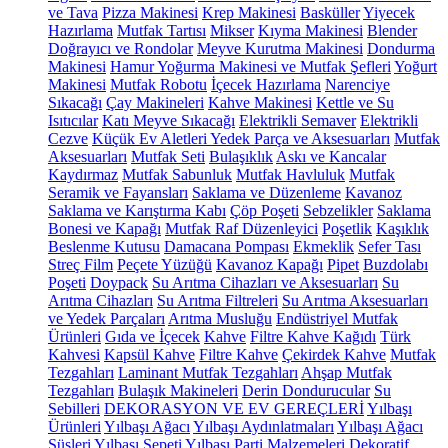
ve Tava
Pizza Makinesi
Krep Makinesi
Basküller
Yiyecek
Hazırlama
Mutfak Tartısı
Mikser
Kıyma Makinesi
Blender
Doğrayıcı ve Rondolar
Meyve Kurutma Makinesi
Dondurma
Makinesi
Hamur Yoğurma Makinesi ve Mutfak Şefleri
Yoğurt
Makinesi
Mutfak Robotu
İçecek Hazırlama
Narenciye
Sıkacağı
Çay Makineleri
Kahve Makinesi
Kettle ve Su
Isıtıcılar
Katı Meyve Sıkacağı
Elektrikli Semaver
Elektrikli
Cezve
Küçük Ev Aletleri Yedek Parça ve Aksesuarları
Mutfak
Aksesuarları
Mutfak Seti
Bulaşıklık
Askı ve Kancalar
Kaydırmaz
Mutfak Sabunluk
Mutfak Havluluk
Mutfak
Seramik ve Fayansları
Saklama ve Düzenleme
Kavanoz
Saklama ve Karıştırma Kabı
Çöp Poşeti
Sebzelikler
Saklama
Bonesi ve Kapağı
Mutfak Raf Düzenleyici
Poşetlik
Kaşıklık
Beslenme Kutusu
Damacana Pompası
Ekmeklik
Sefer Tası
Streç Film
Peçete Yüzüğü
Kavanoz Kapağı
Pipet
Buzdolabı
Poşeti
Doypack
Su Arıtma Cihazları ve Aksesuarları
Su
Arıtma Cihazları
Su Arıtma Filtreleri
Su Arıtma Aksesuarları
ve Yedek Parçaları
Arıtma Musluğu
Endüstriyel Mutfak
Ürünleri
Gıda ve İçecek
Kahve
Filtre Kahve Kağıdı
Türk
Kahvesi
Kapsül Kahve
Filtre Kahve
Çekirdek Kahve
Mutfak
Tezgahları
Laminant Mutfak Tezgahları
Ahşap Mutfak
Tezgahları
Bulaşık Makineleri
Derin Dondurucular
Su
Sebilleri
DEKORASYON VE EV GEREÇLERİ
Yılbaşı
Ürünleri
Yılbaşı Ağacı
Yılbaşı Aydınlatmaları
Yılbaşı Ağacı
Süsleri
Yılbaşı Sepeti
Yılbaşı Parti Malzemeleri
Dekoratif