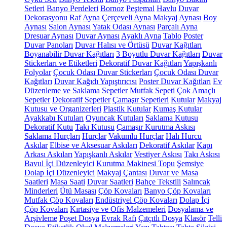
Setleri
Banyo Perdeleri
Bornoz
Peştemal
Havlu
Duvar
Dekorasyonu
Raf
Ayna
Çerçeveli Ayna
Makyaj Aynası
Boy
Aynası
Salon Aynası
Yatak Odası Aynası
Parçalı Ayna
Dresuar Aynası
Duvar Aynası
Ayaklı Ayna
Tablo
Poster
Duvar Panoları
Duvar Halısı ve Örtüsü
Duvar Kağıtları
Boyanabilir Duvar Kağıtları
3 Boyutlu Duvar Kağıtları
Duvar
Stickerları ve Etiketleri
Dekoratif Duvar Kağıtları
Yapışkanlı
Folyolar
Çocuk Odası Duvar Stickerları
Çocuk Odası Duvar
Kağıtları
Duvar Kağıdı Yapıştırıcısı
Poster Duvar Kağıtları
Ev
Düzenleme ve Saklama
Sepetler
Mutfak Sepeti
Çok Amaçlı
Sepetler
Dekoratif Sepetler
Çamaşır Sepetleri
Kutular
Makyaj
Kutusu ve Organizerleri
Plastik Kutular
Kumaş Kutular
Ayakkabı Kutuları
Oyuncak Kutuları
Saklama Kutusu
Dekoratif Kutu
Takı Kutusu
Çamaşır Kurutma Askısı
Saklama Hurçları
Hurçlar
Vakumlu Hurçlar
Halı Hurcu
Askılar
Elbise ve Aksesuar Askıları
Dekoratif Askılar
Kapı
Arkası Askıları
Yapışkanlı Askılar
Vestiyer Askısı
Takı Askısı
Bavul İçi Düzenleyici
Kurutma Makinesi Topu
Şemsiye
Dolap İçi Düzenleyici
Makyaj Çantası
Duvar ve Masa
Saatleri
Masa Saati
Duvar Saatleri
Bahçe Tekstili
Salıncak
Minderleri
Ütü Masası
Çöp Kovaları
Banyo Çöp Kovaları
Mutfak Çöp Kovaları
Endüstriyel Çöp Kovaları
Dolap İçi
Çöp Kovaları
Kırtasiye ve Ofis Malzemeleri
Dosyalama ve
Arşivleme
Poşet Dosya
Evrak Rafı
Çıtçıtlı Dosya
Klasör
Telli