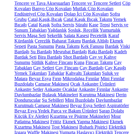
Tencere ve Tava Aksesuarları
Tencere ve Tencere Setleri
Çöp
Kovaları
Banyo Çöp Kovaları
Mutfak Çöp Kovaları
Endüstriyel Çöp Kovaları
Dolap İçi Çöp Kovaları
Sofra
Grubu
Çatal,Kaşık,Bıçak
Çatal Kaşık Bıçak Takımı
Yemek
Bıçağı
Çatal
Kaşık
Sofra Servis
Sürahi
Kase
Tepsi
Servis ve
Sunum Tabakları
Yağdanlık
Sosluk, Reçellik
Yumurtalık
Servis Maşa Seti
Şekerlik
Salata Kasesi
Peçetelik
Karaf
Kürdanlık
Çerezlik
Baharat Takımı
Bardak Altlığı
Ekmek
Sepeti
Pasta Sunumu
Pasta Takımı
Kek Fanusu
Bardak
Viski
Bardağı
Su Bardağı
Meşrubat Bardağı
Rakı Bardağı
Kadeh
Bardak Seti
Bira Bardağı
Shot Bardağı
Çay ve Kahve
Sunumu
Sütlük
Kahve Fincanı
Kupa
Fincan Takımı
Çay
Tabakları
Çay Setleri
Çay Fincanı
Çay Bardağı
Çay Kaşığı
Yemek Takımları
Tabaklar
Kahvaltı Takımları
Suluk ve
Matara
Beyaz Eşya
Fırın
Mikrodalga Fırınlar
Mini Fırınlar
Buzdolabı
Çamaşır Makinesi
Ocak
Ankastre Ürünleri
Ankastre Setler
Ankastre Ocaklar
Ankastre Fırınlar
Ankastre
Davlumbazlar
Bulaşık Makineleri
Kurutma Makinesi
Derin
Dondurucular
Su Sebilleri
Mini Buzdolabı
Davlumbazlar
Kurutmalı Çamaşır Makinesi
Beyaz Eşya Setleri
Aspiratörler
Beyaz Eşya Yedek Parça ve Bakım Ürünleri
Şarap Dolabı
Küçük Ev Aletleri
Kızartma ve Pişirme Makineleri
Mısır
Patlatma Makinesi
Fritöz
Ekmek Yapma Makinesi
Ekmek
Kızartma Makinesi
Tost Makinesi
Buharlı Pişirici
Elektrikli
Izgara
Waffle Makinesi
Yumurta Haşlayıcı
Elektrikli Tencere