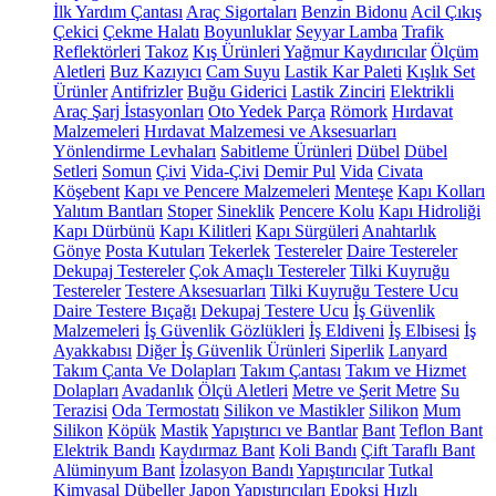
İlk Yardım Çantası
Araç Sigortaları
Benzin Bidonu
Acil Çıkış
Çekici
Çekme Halatı
Boyunluklar
Seyyar Lamba
Trafik
Reflektörleri
Takoz
Kış Ürünleri
Yağmur Kaydırıcılar
Ölçüm
Aletleri
Buz Kazıyıcı
Cam Suyu
Lastik Kar Paleti
Kışlık Set
Ürünler
Antifrizler
Buğu Giderici
Lastik Zinciri
Elektrikli
Araç Şarj İstasyonları
Oto Yedek Parça
Römork
Hırdavat
Malzemeleri
Hırdavat Malzemesi ve Aksesuarları
Yönlendirme Levhaları
Sabitleme Ürünleri
Dübel
Dübel
Setleri
Somun
Çivi
Vida-Çivi
Demir Pul
Vida
Civata
Köşebent
Kapı ve Pencere Malzemeleri
Menteşe
Kapı Kolları
Yalıtım Bantları
Stoper
Sineklik
Pencere Kolu
Kapı Hidroliği
Kapı Dürbünü
Kapı Kilitleri
Kapı Sürgüleri
Anahtarlık
Gönye
Posta Kutuları
Tekerlek
Testereler
Daire Testereler
Dekupaj Testereler
Çok Amaçlı Testereler
Tilki Kuyruğu
Testereler
Testere Aksesuarları
Tilki Kuyruğu Testere Ucu
Daire Testere Bıçağı
Dekupaj Testere Ucu
İş Güvenlik
Malzemeleri
İş Güvenlik Gözlükleri
İş Eldiveni
İş Elbisesi
İş
Ayakkabısı
Diğer İş Güvenlik Ürünleri
Siperlik
Lanyard
Takım Çanta Ve Dolapları
Takım Çantası
Takım ve Hizmet
Dolapları
Avadanlık
Ölçü Aletleri
Metre ve Şerit Metre
Su
Terazisi
Oda Termostatı
Silikon ve Mastikler
Silikon
Mum
Silikon
Köpük
Mastik
Yapıştırıcı ve Bantlar
Bant
Teflon Bant
Elektrik Bandı
Kaydırmaz Bant
Koli Bandı
Çift Taraflı Bant
Alüminyum Bant
İzolasyon Bandı
Yapıştırıcılar
Tutkal
Kimyasal Dübeller
Japon Yapıştırıcıları
Epoksi
Hızlı