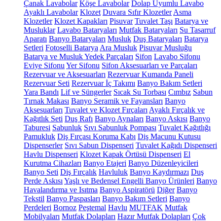
Çanak Lavabolar
Köşe Lavabolar
Dolap Uyumlu Lavabo
Ayaklı Lavabolar
Klozet
Duvara Sıfır Klozetler
Asma
Klozetler
Klozet Kapakları
Pisuvar
Tuvalet Taşı
Batarya ve
Musluklar
Lavabo Bataryaları
Mutfak Bataryaları
Su Tasarruf
Aparatı
Banyo Bataryaları
Musluk
Duş Bataryaları
Batarya
Setleri
Fotoselli Batarya
Ara Musluk
Pisuvar Musluğu
Batarya ve Musluk Yedek Parçaları
Sifon
Lavabo Sifonu
Eviye Sifonu
Yer Sifonu
Sifon Aksesuarları ve Parçaları
Rezervuar ve Aksesuarları
Rezervuar Kumanda Paneli
Rezervuar Seti
Rezervuar İç Takımı
Banyo Bakım Setleri
Yara Bandı
Lif ve Süngerler
Sıcak Su Torbası
Cımbız
Sabun
Tırnak Makası
Banyo Seramik ve Fayansları
Banyo
Aksesuarları
Tuvalet ve Klozet Fırçaları
Ayaklı Fırçalık ve
Kağıtlık Seti
Duş Rafı
Banyo Aynaları
Banyo Askısı
Banyo
Taburesi
Sabunluk
Sıvı Sabunluk Pompası
Tuvalet Kağıtlığı
Pamukluk
Diş Fırçası Koruma Kabı
Diş Macunu Kutusu
Dispenserler
Sıvı Sabun Dispenseri
Tuvalet Kağıdı Dispenseri
Havlu Dispenseri
Klozet Kapak Örtüsü Dispenseri
El
Kurutma Cihazları
Banyo Etajeri
Banyo Düzenleyicileri
Banyo Seti
Diş Fırçalık
Havluluk
Banyo Kaydırmazı
Duş
Perde Askısı
Yaşlı ve Bedensel Engelli Banyo Ürünleri
Banyo
Havalandırma ve Isıtma
Banyo Aspiratörü
Diğer
Banyo
Tekstil
Banyo Paspasları
Banyo Bakım Setleri
Banyo
Perdeleri
Bornoz
Peştemal
Havlu
MUTFAK
Mutfak
Mobilyaları
Mutfak Dolapları
Hazır Mutfak Dolapları
Çok