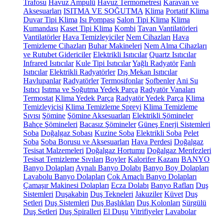
Trafosu
Havuz Ampulü
Havuz Termometresi
Karavan ve
Aksesuarları
ISITMA VE SOĞUTMA
Klima
Portatif Klima
Duvar Tipi Klima
Isı Pompası
Salon Tipi Klima
Klima
Kumandası
Kaset Tipi Klima
Kombi
Tavan Vantilatörleri
Vantilatörler
Hava Temizleyiciler
Nem Cihazları
Hava
Temizleme Cihazları
Buhar Makineleri
Nem Alma Cihazları
ve Rutubet Gidericiler
Elektrikli Isıtıcılar
Quartz Isıtıcılar
Infrared Isıtıcılar
Kule Tipi Isıtıcılar
Yağlı Radyatör
Fanlı
Isıtıcılar
Elektrikli Radyatörler
Dış Mekan Isıtıcılar
Havlupanlar
Radyatörler
Termosifonlar
Şofbenler
Ani Su
Isıtıcı
Isıtma ve Soğutma Yedek Parça
Radyatör Vanaları
Termostat
Klima Yedek Parça
Radyatör Yedek Parça
Klima
Temizleyicisi
Klima Temizleme Spreyi
Klima Temizleme
Sıvısı
Şömine
Şömine Aksesuarları
Elektrikli Şömineler
Bahçe Şömineleri
Bacasız Şömineler
Güneş Enerji Sistemleri
Soba
Doğalgaz Sobası
Kuzine Soba
Elektrikli Soba
Pelet
Soba
Soba Borusu ve Aksesuarları
Hava Perdesi
Doğalgaz
Tesisat Malzemeleri
Doğalgaz Hortumu
Doğalgaz Menfezleri
Tesisat Temizleme Sıvıları
Boyler
Kalorifer Kazanı
BANYO
Banyo Dolapları
Aynalı Banyo Dolabı
Banyo Boy Dolapları
Lavabolu Banyo Dolapları
Çok Amaçlı Banyo Dolapları
Çamaşır Makinesi Dolapları
Ecza Dolabı
Banyo Rafları
Duş
Sistemleri
Duşakabin
Duş Tekneleri
Jakuziler
Küvet
Duş
Setleri
Duş Sistemleri
Duş Başlıkları
Duş Kolonları
Sürgülü
Duş Setleri
Duş Spiralleri
El Duşu
Vitrifiyeler
Lavabolar