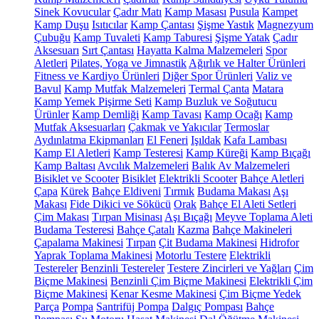
Sinek Kovucular
Çadır Matı
Kamp Masası
Pusula
Kampet
Kamp Duşu
Isıtıcılar
Kamp Çantası
Şişme Yastık
Magnezyum
Çubuğu
Kamp Tuvaleti
Kamp Taburesi
Şişme Yatak
Çadır
Aksesuarı
Sırt Çantası
Hayatta Kalma Malzemeleri
Spor
Aletleri
Pilates, Yoga ve Jimnastik
Ağırlık ve Halter Ürünleri
Fitness ve Kardiyo Ürünleri
Diğer Spor Ürünleri
Valiz ve
Bavul
Kamp Mutfak Malzemeleri
Termal Çanta
Matara
Kamp Yemek Pişirme Seti
Kamp Buzluk ve Soğutucu
Ürünler
Kamp Demliği
Kamp Tavası
Kamp Ocağı
Kamp
Mutfak Aksesuarları
Çakmak ve Yakıcılar
Termoslar
Aydınlatma Ekipmanları
El Feneri
Işıldak
Kafa Lambası
Kamp El Aletleri
Kamp Testeresi
Kamp Küreği
Kamp Bıçağı
Kamp Baltası
Avcılık Malzemeleri
Balık Av Malzemeleri
Bisiklet ve Scooter
Bisiklet
Elektrikli Scooter
Bahçe Aletleri
Çapa
Kürek
Bahçe Eldiveni
Tırmık
Budama Makası
Aşı
Makası
Fide Dikici ve Sökücü
Orak
Bahçe El Aleti Setleri
Çim Makası
Tırpan Misinası
Aşı Bıçağı
Meyve Toplama Aleti
Budama Testeresi
Bahçe Çatalı
Kazma
Bahçe Makineleri
Çapalama Makinesi
Tırpan
Çit Budama Makinesi
Hidrofor
Yaprak Toplama Makinesi
Motorlu Testere
Elektrikli
Testereler
Benzinli Testereler
Testere Zincirleri ve Yağları
Çim
Biçme Makinesi
Benzinli Çim Biçme Makinesi
Elektrikli Çim
Biçme Makinesi
Kenar Kesme Makinesi
Çim Biçme Yedek
Parça
Pompa
Santrifüj Pompa
Dalgıç Pompası
Bahçe