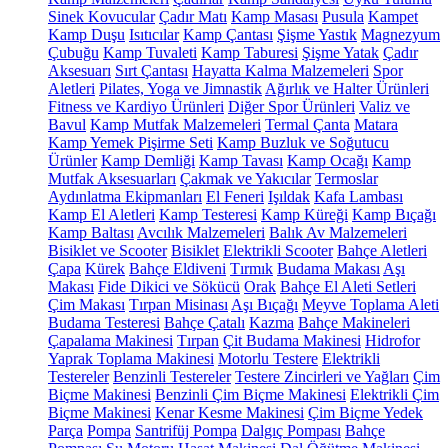
Sinek Kovucular
Çadır Matı
Kamp Masası
Pusula
Kampet
Kamp Duşu
Isıtıcılar
Kamp Çantası
Şişme Yastık
Magnezyum
Çubuğu
Kamp Tuvaleti
Kamp Taburesi
Şişme Yatak
Çadır
Aksesuarı
Sırt Çantası
Hayatta Kalma Malzemeleri
Spor
Aletleri
Pilates, Yoga ve Jimnastik
Ağırlık ve Halter Ürünleri
Fitness ve Kardiyo Ürünleri
Diğer Spor Ürünleri
Valiz ve
Bavul
Kamp Mutfak Malzemeleri
Termal Çanta
Matara
Kamp Yemek Pişirme Seti
Kamp Buzluk ve Soğutucu
Ürünler
Kamp Demliği
Kamp Tavası
Kamp Ocağı
Kamp
Mutfak Aksesuarları
Çakmak ve Yakıcılar
Termoslar
Aydınlatma Ekipmanları
El Feneri
Işıldak
Kafa Lambası
Kamp El Aletleri
Kamp Testeresi
Kamp Küreği
Kamp Bıçağı
Kamp Baltası
Avcılık Malzemeleri
Balık Av Malzemeleri
Bisiklet ve Scooter
Bisiklet
Elektrikli Scooter
Bahçe Aletleri
Çapa
Kürek
Bahçe Eldiveni
Tırmık
Budama Makası
Aşı
Makası
Fide Dikici ve Sökücü
Orak
Bahçe El Aleti Setleri
Çim Makası
Tırpan Misinası
Aşı Bıçağı
Meyve Toplama Aleti
Budama Testeresi
Bahçe Çatalı
Kazma
Bahçe Makineleri
Çapalama Makinesi
Tırpan
Çit Budama Makinesi
Hidrofor
Yaprak Toplama Makinesi
Motorlu Testere
Elektrikli
Testereler
Benzinli Testereler
Testere Zincirleri ve Yağları
Çim
Biçme Makinesi
Benzinli Çim Biçme Makinesi
Elektrikli Çim
Biçme Makinesi
Kenar Kesme Makinesi
Çim Biçme Yedek
Parça
Pompa
Santrifüj Pompa
Dalgıç Pompası
Bahçe