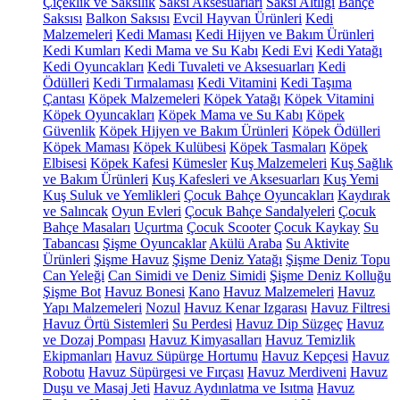
Çiçeklik ve Saksılık
Saksı Aksesuarları
Saksı Altlığı
Bahçe
Saksısı
Balkon Saksısı
Evcil Hayvan Ürünleri
Kedi
Malzemeleri
Kedi Maması
Kedi Hijyen ve Bakım Ürünleri
Kedi Kumları
Kedi Mama ve Su Kabı
Kedi Evi
Kedi Yatağı
Kedi Oyuncakları
Kedi Tuvaleti ve Aksesuarları
Kedi
Ödülleri
Kedi Tırmalaması
Kedi Vitamini
Kedi Taşıma
Çantası
Köpek Malzemeleri
Köpek Yatağı
Köpek Vitamini
Köpek Oyuncakları
Köpek Mama ve Su Kabı
Köpek
Güvenlik
Köpek Hijyen ve Bakım Ürünleri
Köpek Ödülleri
Köpek Maması
Köpek Kulübesi
Köpek Tasmaları
Köpek
Elbisesi
Köpek Kafesi
Kümesler
Kuş Malzemeleri
Kuş Sağlık
ve Bakım Ürünleri
Kuş Kafesleri ve Aksesuarları
Kuş Yemi
Kuş Suluk ve Yemlikleri
Çocuk Bahçe Oyuncakları
Kaydırak
ve Salıncak
Oyun Evleri
Çocuk Bahçe Sandalyeleri
Çocuk
Bahçe Masaları
Uçurtma
Çocuk Scooter
Çocuk Kaykay
Su
Tabancası
Şişme Oyuncaklar
Akülü Araba
Su Aktivite
Ürünleri
Şişme Havuz
Şişme Deniz Yatağı
Şişme Deniz Topu
Can Yeleği
Can Simidi ve Deniz Simidi
Şişme Deniz Kolluğu
Şişme Bot
Havuz Bonesi
Kano
Havuz Malzemeleri
Havuz
Yapı Malzemeleri
Nozul
Havuz Kenar Izgarası
Havuz Filtresi
Havuz Örtü Sistemleri
Su Perdesi
Havuz Dip Süzgeç
Havuz
ve Dozaj Pompası
Havuz Kimyasalları
Havuz Temizlik
Ekipmanları
Havuz Süpürge Hortumu
Havuz Kepçesi
Havuz
Robotu
Havuz Süpürgesi ve Fırçası
Havuz Merdiveni
Havuz
Duşu ve Masaj Jeti
Havuz Aydınlatma ve Isıtma
Havuz