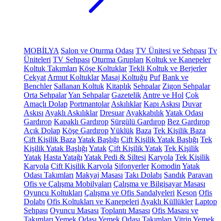
MOBİLYA
Salon ve Oturma Odası
TV Ünitesi ve Sehpası
Tv
Üniteleri
TV Sehpası
Oturma Grupları
Koltuk ve Kanepeler
Koltuk Takımları
Köşe Koltuklar
Tekli Koltuk ve Berjerler
Çekyat
Armut Koltuklar
Masaj Koltuğu
Puf
Bank ve
Benchler
Sallanan Koltuk
Kitaplık
Sehpalar
Zigon Sehpalar
Orta Sehpalar
Yan Sehpalar
Gazetelik
Antre ve Hol
Çok
Amaçlı Dolap
Portmantolar
Askılıklar
Kapı Askısı
Duvar
Askısı
Ayaklı Askılıklar
Dresuar
Ayakkabılık
Yatak Odası
Gardırop
Kapaklı Gardırop
Sürgülü Gardırop
Bez Gardırop
Açık Dolap
Köşe Gardırop
Yüklük
Baza
Tek Kişilik Baza
Çift Kişilik Baza
Yatak Başlığı
Çift Kişilik Yatak Başlığı
Tek
Kişilik Yatak Başlığı
Yatak
Çift Kişilik Yatak
Tek Kişilik
Yatak
Hasta Yatağı
Yatak Pedi & Şiltesi
Karyola
Tek Kişilik
Karyola
Çift Kişilik Karyola
Şifonyerler
Komodin
Yatak
Odası Takımları
Makyaj Masası
Takı Dolabı
Sandık
Paravan
Ofis ve Çalışma Mobilyaları
Çalışma ve Bilgisayar Masası
Oyuncu Koltukları
Çalışma ve Ofis Sandalyeleri
Keson
Ofis
Dolabı
Ofis Koltukları ve Kanepeleri
Ayaklı Küllükler
Laptop
Sehpası
Oyuncu Masası
Toplantı Masası
Ofis Masası ve
Takımları
Yemek Odası
Yemek Odası Takımları
Vitrin
Yemek