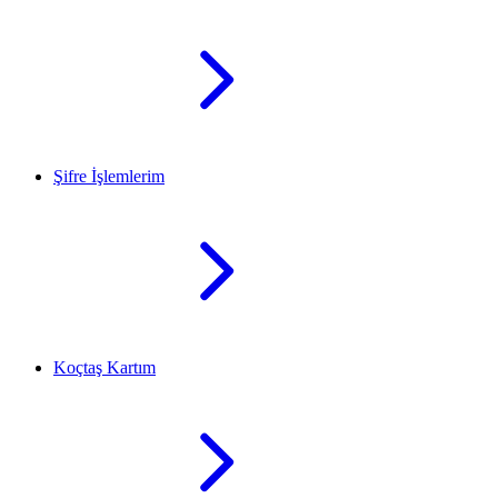
Şifre İşlemlerim
Koçtaş Kartım