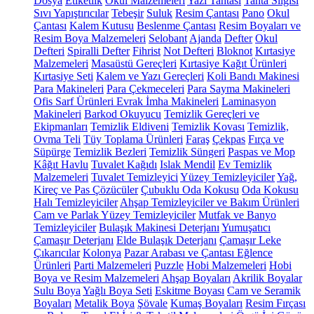
Dosya
Etiketlik
Okul Malzemeleri
Yazı Tahtası
Tahta Silgisi
Sıvı Yapıştırıcılar
Tebeşir
Suluk
Resim Çantası
Pano
Okul
Çantası
Kalem Kutusu
Beslenme Çantası
Resim Boyaları ve
Resim Boya Malzemeleri
Selobant
Ajanda
Defter
Okul
Defteri
Spiralli Defter
Fihrist
Not Defteri
Bloknot
Kırtasiye
Malzemeleri
Masaüstü Gereçleri
Kırtasiye Kağıt Ürünleri
Kırtasiye Seti
Kalem ve Yazı Gereçleri
Koli Bandı Makinesi
Para Makineleri
Para Çekmeceleri
Para Sayma Makineleri
Ofis Sarf Ürünleri
Evrak İmha Makineleri
Laminasyon
Makineleri
Barkod Okuyucu
Temizlik Gereçleri ve
Ekipmanları
Temizlik Eldiveni
Temizlik Kovası
Temizlik,
Ovma Teli
Tüy Toplama Ürünleri
Faraş
Çekpas
Fırça ve
Süpürge
Temizlik Bezleri
Temizlik Süngeri
Paspas ve Mop
Kâğıt Havlu
Tuvalet Kağıdı
Islak Mendil
Ev Temizlik
Malzemeleri
Tuvalet Temizleyici
Yüzey Temizleyiciler
Yağ,
Kireç ve Pas Çözücüler
Çubuklu Oda Kokusu
Oda Kokusu
Halı Temizleyiciler
Ahşap Temizleyiciler ve Bakım Ürünleri
Cam ve Parlak Yüzey Temizleyiciler
Mutfak ve Banyo
Temizleyiciler
Bulaşık Makinesi Deterjanı
Yumuşatıcı
Çamaşır Deterjanı
Elde Bulaşık Deterjanı
Çamaşır Leke
Çıkarıcılar
Kolonya
Pazar Arabası ve Çantası
Eğlence
Ürünleri
Parti Malzemeleri
Puzzle
Hobi Malzemeleri
Hobi
Boya ve Resim Malzemeleri
Ahşap Boyaları
Akrilik Boyalar
Sulu Boya
Yağlı Boya Seti
Eskitme Boyası
Cam ve Seramik
Boyaları
Metalik Boya
Şövale
Kumaş Boyaları
Resim Fırçası