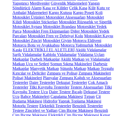
Yapıştırıcı
Merdivenler
Güvenlik Malzemeleri
Yangın
Söndürücü
Alarm
Kasa ve Kilitler
Çelik Kasa
Kilit
Kutu ve
Ambalaj Malzemeleri
Kargo Kutusu
Kargo Poşeti
Koli
Motosiklet Ürünleri
Motorsiklet Aksesuarları
Motosiklet
Kilidi
Motosiklet Stickerları
Motosiklet Rüzgarlık ve Siperlik
Motosiklet Aynası
Motosiklet Brandası
Motorsiklet Yedek
Parça
Motosiklet Fren Ekipmanları
Diğer Motosiklet Yedek
Parçaları
Motosiklet Fren ve Debriyaj Kolu
Motosiklet Kayışı
Motosiklet Zinciri
Motosiklet Giyim
Motorcu Eldiveni
Motorcu Botu ve Ayakkabısı
Motorcu Yağmurluk
Motosiklet
Kaskı
ELEKTRİKLİ EL ALETLERİ
Akülü Vidalamalar
Şarjlı Vidalamalar
Kablolu Vidalamalar
Vidalama Uçları
Matkaplar
Darbeli Matkaplar
Akülü Matkap ve Vidalamalar
Matkap Ucu ve Setleri
Somun Sıkma Makineleri
Darbesiz
Matkaplar
Manyetik Matkap
Sütunlu Matkap
Matkap Tezgahı
Kırıcılar ve Deliciler
Zımpara ve Polisaj
Zımpara Makineleri
Polisaj Makineleri
Planyalar
Zımpara Kağıdı ve Aksesuarları
Testereler
Daire Testereler
Dekupaj Testereler
Çok Amaçlı
Testereler
Tilki Kuyruğu Testereler
Testere Aksesuarları
Tilki
Kuyruğu Testere Ucu
Daire Testere Bıçağı
Dekupaj Testere
Ucu
Bahçe Makineleri
Çapalama Makinesi
Tırpan
Çit
Budama Makinesi
Hidrofor
Yaprak Toplama Makinesi
Motorlu Testere
Elektrikli Testereler
Benzinli Testereler
Testere Zincirleri ve Yağları
Çim Biçme Makinesi
Benzinli
Çim Biçme Makinesi
Elektrikli Çim Biçme Makinesi
Kenar