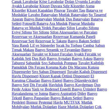
Çanak Lavabolar
Köşe Lavabolar
Dolap Uyumlu Lavabo
Ayaklı Lavabolar
Klozet
Duvara Sıfır Klozetler
Asma
Klozetler
Klozet Kapakları
Pisuvar
Tuvalet Taşı
Batarya ve
Musluklar
Lavabo Bataryaları
Mutfak Bataryaları
Su Tasarruf
Aparatı
Banyo Bataryaları
Musluk
Duş Bataryaları
Batarya
Setleri
Fotoselli Batarya
Ara Musluk
Pisuvar Musluğu
Batarya ve Musluk Yedek Parçaları
Sifon
Lavabo Sifonu
Eviye Sifonu
Yer Sifonu
Sifon Aksesuarları ve Parçaları
Rezervuar ve Aksesuarları
Rezervuar Kumanda Paneli
Rezervuar Seti
Rezervuar İç Takımı
Banyo Bakım Setleri
Yara Bandı
Lif ve Süngerler
Sıcak Su Torbası
Cımbız
Sabun
Tırnak Makası
Banyo Seramik ve Fayansları
Banyo
Aksesuarları
Tuvalet ve Klozet Fırçaları
Ayaklı Fırçalık ve
Kağıtlık Seti
Duş Rafı
Banyo Aynaları
Banyo Askısı
Banyo
Taburesi
Sabunluk
Sıvı Sabunluk Pompası
Tuvalet Kağıtlığı
Pamukluk
Diş Fırçası Koruma Kabı
Diş Macunu Kutusu
Dispenserler
Sıvı Sabun Dispenseri
Tuvalet Kağıdı Dispenseri
Havlu Dispenseri
Klozet Kapak Örtüsü Dispenseri
El
Kurutma Cihazları
Banyo Etajeri
Banyo Düzenleyicileri
Banyo Seti
Diş Fırçalık
Havluluk
Banyo Kaydırmazı
Duş
Perde Askısı
Yaşlı ve Bedensel Engelli Banyo Ürünleri
Banyo
Havalandırma ve Isıtma
Banyo Aspiratörü
Diğer
Banyo
Tekstil
Banyo Paspasları
Banyo Bakım Setleri
Banyo
Perdeleri
Bornoz
Peştemal
Havlu
MUTFAK
Mutfak
Mobilyaları
Mutfak Dolapları
Hazır Mutfak Dolapları
Çok