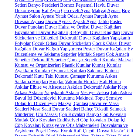
Setleri
Banyo Perdeleri
Bornoz
Peştemal
Havlu
Duvar
Dekorasyonu
Raf
Ayna
Çerçeveli Ayna
Makyaj Aynası
Boy
Aynası
Salon Aynası
Yatak Odası Aynası
Parçalı Ayna
Dresuar Aynası
Duvar Aynası
Ayaklı Ayna
Tablo
Poster
Duvar Panoları
Duvar Halısı ve Örtüsü
Duvar Kağıtları
Boyanabilir Duvar Kağıtları
3 Boyutlu Duvar Kağıtları
Duvar
Stickerları ve Etiketleri
Dekoratif Duvar Kağıtları
Yapışkanlı
Folyolar
Çocuk Odası Duvar Stickerları
Çocuk Odası Duvar
Kağıtları
Duvar Kağıdı Yapıştırıcısı
Poster Duvar Kağıtları
Ev
Düzenleme ve Saklama
Sepetler
Mutfak Sepeti
Çok Amaçlı
Sepetler
Dekoratif Sepetler
Çamaşır Sepetleri
Kutular
Makyaj
Kutusu ve Organizerleri
Plastik Kutular
Kumaş Kutular
Ayakkabı Kutuları
Oyuncak Kutuları
Saklama Kutusu
Dekoratif Kutu
Takı Kutusu
Çamaşır Kurutma Askısı
Saklama Hurçları
Hurçlar
Vakumlu Hurçlar
Halı Hurcu
Askılar
Elbise ve Aksesuar Askıları
Dekoratif Askılar
Kapı
Arkası Askıları
Yapışkanlı Askılar
Vestiyer Askısı
Takı Askısı
Bavul İçi Düzenleyici
Kurutma Makinesi Topu
Şemsiye
Dolap İçi Düzenleyici
Makyaj Çantası
Duvar ve Masa
Saatleri
Masa Saati
Duvar Saatleri
Bahçe Tekstili
Salıncak
Minderleri
Ütü Masası
Çöp Kovaları
Banyo Çöp Kovaları
Mutfak Çöp Kovaları
Endüstriyel Çöp Kovaları
Dolap İçi
Çöp Kovaları
Kırtasiye ve Ofis Malzemeleri
Dosyalama ve
Arşivleme
Poşet Dosya
Evrak Rafı
Çıtçıtlı Dosya
Klasör
Telli