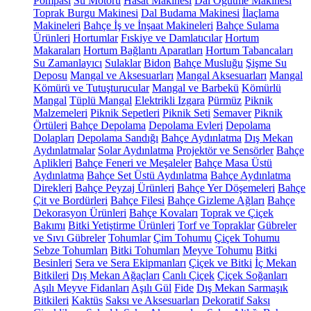
Pompası
Su Motoru
Hasat Makinesi
Dal Öğütme Makinesi
Toprak Burgu Makinesi
Dal Budama Makinesi
İlaçlama
Makineleri
Bahçe İş ve İnşaat Makineleri
Bahçe Sulama
Ürünleri
Hortumlar
Fıskiye ve Damlatıcılar
Hortum
Makaraları
Hortum Bağlantı Aparatları
Hortum Tabancaları
Su Zamanlayıcı
Sulaklar
Bidon
Bahçe Musluğu
Şişme Su
Deposu
Mangal ve Aksesuarları
Mangal Aksesuarları
Mangal
Kömürü ve Tutuşturucular
Mangal ve Barbekü
Kömürlü
Mangal
Tüplü Mangal
Elektrikli Izgara
Pürmüz
Piknik
Malzemeleri
Piknik Sepetleri
Piknik Seti
Semaver
Piknik
Örtüleri
Bahçe Depolama
Depolama Evleri
Depolama
Dolapları
Depolama Sandığı
Bahçe Aydınlatma
Dış Mekan
Aydınlatmalar
Solar Aydınlatma
Projektör ve Sensörler
Bahçe
Aplikleri
Bahçe Feneri ve Meşaleler
Bahçe Masa Üstü
Aydınlatma
Bahçe Set Üstü Aydınlatma
Bahçe Aydınlatma
Direkleri
Bahçe Peyzaj Ürünleri
Bahçe Yer Döşemeleri
Bahçe
Çit ve Bordürleri
Bahçe Filesi
Bahçe Gizleme Ağları
Bahçe
Dekorasyon Ürünleri
Bahçe Kovaları
Toprak ve Çiçek
Bakımı
Bitki Yetiştirme Ürünleri
Torf ve Topraklar
Gübreler
ve Sıvı Gübreler
Tohumlar
Çim Tohumu
Çiçek Tohumu
Sebze Tohumları
Bitki Tohumları
Meyve Tohumu
Bitki
Besinleri
Sera ve Sera Ekipmanları
Çiçek ve Bitki
İç Mekan
Bitkileri
Dış Mekan Ağaçları
Canlı Çiçek
Çiçek Soğanları
Aşılı Meyve Fidanları
Aşılı Gül
Fide
Dış Mekan Sarmaşık
Bitkileri
Kaktüs
Saksı ve Aksesuarları
Dekoratif Saksı