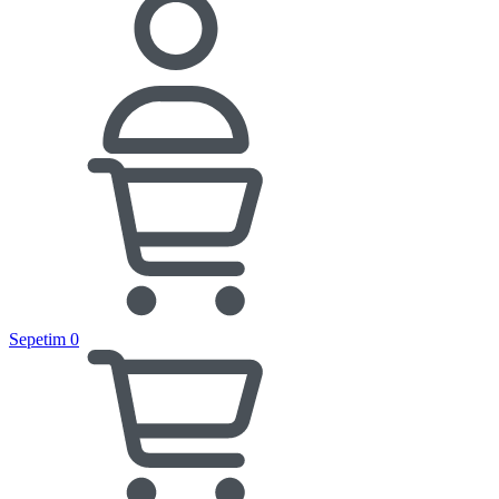
Sepetim
0