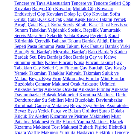
Tencere ve Tava Aksesuarları
Tencere ve Tencere Setleri
Çöp
Kovaları
Banyo Çöp Kovaları
Mutfak Çöp Kovaları
Endüstriyel Çöp Kovaları
Dolap İçi Çöp Kovaları
Sofra
Grubu
Çatal,Kaşık,Bıçak
Çatal Kaşık Bıçak Takımı
Yemek
Bıçağı
Çatal
Kaşık
Sofra Servis
Sürahi
Kase
Tepsi
Servis ve
Sunum Tabakları
Yağdanlık
Sosluk, Reçellik
Yumurtalık
Servis Maşa Seti
Şekerlik
Salata Kasesi
Peçetelik
Karaf
Kürdanlık
Çerezlik
Baharat Takımı
Bardak Altlığı
Ekmek
Sepeti
Pasta Sunumu
Pasta Takımı
Kek Fanusu
Bardak
Viski
Bardağı
Su Bardağı
Meşrubat Bardağı
Rakı Bardağı
Kadeh
Bardak Seti
Bira Bardağı
Shot Bardağı
Çay ve Kahve
Sunumu
Sütlük
Kahve Fincanı
Kupa
Fincan Takımı
Çay
Tabakları
Çay Setleri
Çay Fincanı
Çay Bardağı
Çay Kaşığı
Yemek Takımları
Tabaklar
Kahvaltı Takımları
Suluk ve
Matara
Beyaz Eşya
Fırın
Mikrodalga Fırınlar
Mini Fırınlar
Buzdolabı
Çamaşır Makinesi
Ocak
Ankastre Ürünleri
Ankastre Setler
Ankastre Ocaklar
Ankastre Fırınlar
Ankastre
Davlumbazlar
Bulaşık Makineleri
Kurutma Makinesi
Derin
Dondurucular
Su Sebilleri
Mini Buzdolabı
Davlumbazlar
Kurutmalı Çamaşır Makinesi
Beyaz Eşya Setleri
Aspiratörler
Beyaz Eşya Yedek Parça ve Bakım Ürünleri
Şarap Dolabı
Küçük Ev Aletleri
Kızartma ve Pişirme Makineleri
Mısır
Patlatma Makinesi
Fritöz
Ekmek Yapma Makinesi
Ekmek
Kızartma Makinesi
Tost Makinesi
Buharlı Pişirici
Elektrikli
Izgara
Waffle Makinesi
Yumurta Haşlayıcı
Elektrikli Tencere