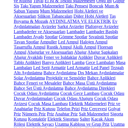
ve Rulosu
Tuval
El İşi & Tekstil Malzemeleri
Örgü İpi
Güpür
Şiş
Takı Yapım Malzemeleri
Takı Pensesi
Boncuk
Mum &
Sabun Yapımı
Mum Malzemeleri
Hobi Aletleri ve
Aksesuarları
Silikon Tabancaları
Diğer Hobi Aletleri
Taş
Boyama & Mozaik
AYDINLATMA VE ELEKTRİK
Ev
Aydınlatmaları
Avizeler
Sarkıt Avizeler
Plafonyer Avizeler
Lambaderler ve Aksesuarları
Lambader
Lambader Başlığı
Lambader Ayağı
Spotlar
Gömme Spotlar
Sıvaüstü Spotlar
Tavan Spotlar
Ampuller
Led Ampul
Halojen Ampul
Tasarruflu Ampul
Rustik Ampul
Akıllı Ampul
Floresan
Ampul
Abajurlar ve Aksesuarları
Abajur
Abajur Şapkaları
Abajur Ayaklığı
Fener ve Işıldaklar
Aplikler
Duvar Aplikleri
Tablo Aplikleri
Banyo Aplikleri
Lamba
Gece Lambaları
Masa
Lambaları
Led Şerit
Armatür
Led Armatür
Led Panel
Tezgah
Altı Aydınlatma
Bahçe Aydınlatma
Dış Mekan Aydınlatmalar
Solar Aydınlatma
Projektör ve Sensörler
Bahçe Aplikleri
Bahçe Feneri ve Meşaleler
Bahçe Masa Üstü Aydınlatma
Bahçe Set Üstü Aydınlatma
Bahçe Aydınlatma Direkleri
Çocuk Odası Aydınlatma
Çocuk Gece Lambası
Çocuk Odası
Duvar Aydınlatmaları
Çocuk Odası Abajuru
Çocuk Odası
Avizesi
Çocuk Masa Lambası
Elektrik Malzemeleri
Priz ve
Anahtarlar
Priz Kutusu
Telefon Prizi
Priz Çerçevesi
Golyat
Priz
Nümeris Priz
Priz
Anahtar Priz
Şalt Malzemeleri
Sigorta
Kutusu
Kontaktör
Elektrik Sigortası
Şalter
Kaçak Akım
Rölesi
Elektrik Sayacı
Uzatma Kablosu ve Grup Priz
Uzatma