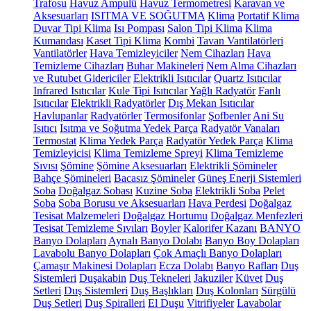
Trafosu
Havuz Ampulü
Havuz Termometresi
Karavan ve
Aksesuarları
ISITMA VE SOĞUTMA
Klima
Portatif Klima
Duvar Tipi Klima
Isı Pompası
Salon Tipi Klima
Klima
Kumandası
Kaset Tipi Klima
Kombi
Tavan Vantilatörleri
Vantilatörler
Hava Temizleyiciler
Nem Cihazları
Hava
Temizleme Cihazları
Buhar Makineleri
Nem Alma Cihazları
ve Rutubet Gidericiler
Elektrikli Isıtıcılar
Quartz Isıtıcılar
Infrared Isıtıcılar
Kule Tipi Isıtıcılar
Yağlı Radyatör
Fanlı
Isıtıcılar
Elektrikli Radyatörler
Dış Mekan Isıtıcılar
Havlupanlar
Radyatörler
Termosifonlar
Şofbenler
Ani Su
Isıtıcı
Isıtma ve Soğutma Yedek Parça
Radyatör Vanaları
Termostat
Klima Yedek Parça
Radyatör Yedek Parça
Klima
Temizleyicisi
Klima Temizleme Spreyi
Klima Temizleme
Sıvısı
Şömine
Şömine Aksesuarları
Elektrikli Şömineler
Bahçe Şömineleri
Bacasız Şömineler
Güneş Enerji Sistemleri
Soba
Doğalgaz Sobası
Kuzine Soba
Elektrikli Soba
Pelet
Soba
Soba Borusu ve Aksesuarları
Hava Perdesi
Doğalgaz
Tesisat Malzemeleri
Doğalgaz Hortumu
Doğalgaz Menfezleri
Tesisat Temizleme Sıvıları
Boyler
Kalorifer Kazanı
BANYO
Banyo Dolapları
Aynalı Banyo Dolabı
Banyo Boy Dolapları
Lavabolu Banyo Dolapları
Çok Amaçlı Banyo Dolapları
Çamaşır Makinesi Dolapları
Ecza Dolabı
Banyo Rafları
Duş
Sistemleri
Duşakabin
Duş Tekneleri
Jakuziler
Küvet
Duş
Setleri
Duş Sistemleri
Duş Başlıkları
Duş Kolonları
Sürgülü
Duş Setleri
Duş Spiralleri
El Duşu
Vitrifiyeler
Lavabolar