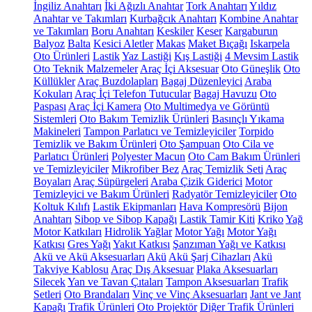
İngiliz Anahtarı
İki Ağızlı Anahtar
Tork Anahtarı
Yıldız
Anahtar ve Takımları
Kurbağcık Anahtarı
Kombine Anahtar
ve Takımları
Boru Anahtarı
Keskiler
Keser
Kargaburun
Balyoz
Balta
Kesici Aletler
Makas
Maket Bıçağı
Iskarpela
Oto Ürünleri
Lastik
Yaz Lastiği
Kış Lastiği
4 Mevsim Lastik
Oto Teknik Malzemeler
Araç İçi Aksesuar
Oto Güneşlik
Oto
Küllükler
Araç Buzdolapları
Bagaj Düzenleyici
Araba
Kokuları
Araç İçi Telefon Tutucular
Bagaj Havuzu
Oto
Paspası
Araç İçi Kamera
Oto Multimedya ve Görüntü
Sistemleri
Oto Bakım Temizlik Ürünleri
Basınçlı Yıkama
Makineleri
Tampon Parlatıcı ve Temizleyiciler
Torpido
Temizlik ve Bakım Ürünleri
Oto Şampuan
Oto Cila ve
Parlatıcı Ürünleri
Polyester Macun
Oto Cam Bakım Ürünleri
ve Temizleyiciler
Mikrofiber Bez
Araç Temizlik Seti
Araç
Boyaları
Araç Süpürgeleri
Araba Çizik Giderici
Motor
Temizleyici ve Bakım Ürünleri
Radyatör Temizleyiciler
Oto
Koltuk Kılıfı
Lastik Ekipmanları
Hava Kompresörü
Bijon
Anahtarı
Sibop ve Sibop Kapağı
Lastik Tamir Kiti
Kriko
Yağ
Motor Katkıları
Hidrolik Yağlar
Motor Yağı
Motor Yağı
Katkısı
Gres Yağı
Yakıt Katkısı
Şanzıman Yağı ve Katkısı
Akü ve Akü Aksesuarları
Akü
Akü Şarj Cihazları
Akü
Takviye Kablosu
Araç Dış Aksesuar
Plaka Aksesuarları
Silecek
Yan ve Tavan Çıtaları
Tampon Aksesuarları
Trafik
Setleri
Oto Brandaları
Vinç ve Vinç Aksesuarları
Jant ve Jant
Kapağı
Trafik Ürünleri
Oto Projektör
Diğer Trafik Ürünleri