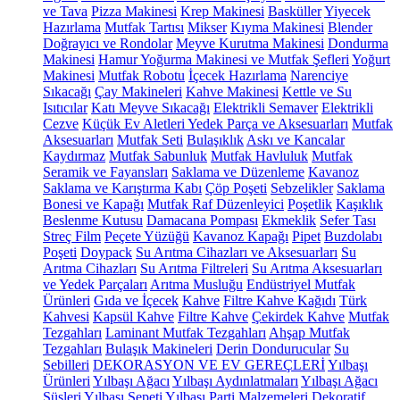
ve Tava
Pizza Makinesi
Krep Makinesi
Basküller
Yiyecek
Hazırlama
Mutfak Tartısı
Mikser
Kıyma Makinesi
Blender
Doğrayıcı ve Rondolar
Meyve Kurutma Makinesi
Dondurma
Makinesi
Hamur Yoğurma Makinesi ve Mutfak Şefleri
Yoğurt
Makinesi
Mutfak Robotu
İçecek Hazırlama
Narenciye
Sıkacağı
Çay Makineleri
Kahve Makinesi
Kettle ve Su
Isıtıcılar
Katı Meyve Sıkacağı
Elektrikli Semaver
Elektrikli
Cezve
Küçük Ev Aletleri Yedek Parça ve Aksesuarları
Mutfak
Aksesuarları
Mutfak Seti
Bulaşıklık
Askı ve Kancalar
Kaydırmaz
Mutfak Sabunluk
Mutfak Havluluk
Mutfak
Seramik ve Fayansları
Saklama ve Düzenleme
Kavanoz
Saklama ve Karıştırma Kabı
Çöp Poşeti
Sebzelikler
Saklama
Bonesi ve Kapağı
Mutfak Raf Düzenleyici
Poşetlik
Kaşıklık
Beslenme Kutusu
Damacana Pompası
Ekmeklik
Sefer Tası
Streç Film
Peçete Yüzüğü
Kavanoz Kapağı
Pipet
Buzdolabı
Poşeti
Doypack
Su Arıtma Cihazları ve Aksesuarları
Su
Arıtma Cihazları
Su Arıtma Filtreleri
Su Arıtma Aksesuarları
ve Yedek Parçaları
Arıtma Musluğu
Endüstriyel Mutfak
Ürünleri
Gıda ve İçecek
Kahve
Filtre Kahve Kağıdı
Türk
Kahvesi
Kapsül Kahve
Filtre Kahve
Çekirdek Kahve
Mutfak
Tezgahları
Laminant Mutfak Tezgahları
Ahşap Mutfak
Tezgahları
Bulaşık Makineleri
Derin Dondurucular
Su
Sebilleri
DEKORASYON VE EV GEREÇLERİ
Yılbaşı
Ürünleri
Yılbaşı Ağacı
Yılbaşı Aydınlatmaları
Yılbaşı Ağacı
Süsleri
Yılbaşı Sepeti
Yılbaşı Parti Malzemeleri
Dekoratif