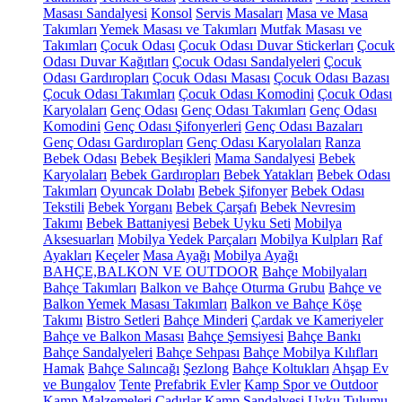
Masası Sandalyesi
Konsol
Servis Masaları
Masa ve Masa
Takımları
Yemek Masası ve Takımları
Mutfak Masası ve
Takımları
Çocuk Odası
Çocuk Odası Duvar Stickerları
Çocuk
Odası Duvar Kağıtları
Çocuk Odası Sandalyeleri
Çocuk
Odası Gardıropları
Çocuk Odası Masası
Çocuk Odası Bazası
Çocuk Odası Takımları
Çocuk Odası Komodini
Çocuk Odası
Karyolaları
Genç Odası
Genç Odası Takımları
Genç Odası
Komodini
Genç Odası Şifonyerleri
Genç Odası Bazaları
Genç Odası Gardıropları
Genç Odası Karyolaları
Ranza
Bebek Odası
Bebek Beşikleri
Mama Sandalyesi
Bebek
Karyolaları
Bebek Gardıropları
Bebek Yatakları
Bebek Odası
Takımları
Oyuncak Dolabı
Bebek Şifonyer
Bebek Odası
Tekstili
Bebek Yorganı
Bebek Çarşafı
Bebek Nevresim
Takımı
Bebek Battaniyesi
Bebek Uyku Seti
Mobilya
Aksesuarları
Mobilya Yedek Parçaları
Mobilya Kulpları
Raf
Ayakları
Keçeler
Masa Ayağı
Mobilya Ayağı
BAHÇE,BALKON VE OUTDOOR
Bahçe Mobilyaları
Bahçe Takımları
Balkon ve Bahçe Oturma Grubu
Bahçe ve
Balkon Yemek Masası Takımları
Balkon ve Bahçe Köşe
Takımı
Bistro Setleri
Bahçe Minderi
Çardak ve Kameriyeler
Bahçe ve Balkon Masası
Bahçe Şemsiyesi
Bahçe Bankı
Bahçe Sandalyeleri
Bahçe Sehpası
Bahçe Mobilya Kılıfları
Hamak
Bahçe Salıncağı
Şezlong
Bahçe Koltukları
Ahşap Ev
ve Bungalov
Tente
Prefabrik Evler
Kamp Spor ve Outdoor
Kamp Malzemeleri
Çadırlar
Kamp Sandalyesi
Uyku Tulumu