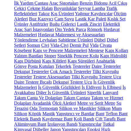
İlk Yardım Çantası
Araç Sigortaları
Benzin Bidonu
Acil Çıkış
Çekici
Çekme Halatı
Boyunluklar
Seyyar Lamba
Trafik
Reflektörleri
Takoz
Kış Ürünleri
Yağmur Kaydırıcılar
Ölçüm
Aletleri
Buz Kazıyıcı
Cam Suyu
Lastik Kar Paleti
Kışlık Set
Ürünler
Antifrizler
Buğu Giderici
Lastik Zinciri
Elektrikli
Araç Şarj İstasyonları
Oto Yedek Parça
Römork
Hırdavat
Malzemeleri
Hırdavat Malzemesi ve Aksesuarları
Yönlendirme Levhaları
Sabitleme Ürünleri
Dübel
Dübel
Setleri
Somun
Çivi
Vida-Çivi
Demir Pul
Vida
Civata
Köşebent
Kapı ve Pencere Malzemeleri
Menteşe
Kapı Kolları
Yalıtım Bantları
Stoper
Sineklik
Pencere Kolu
Kapı Hidroliği
Kapı Dürbünü
Kapı Kilitleri
Kapı Sürgüleri
Anahtarlık
Gönye
Posta Kutuları
Tekerlek
Testereler
Daire Testereler
Dekupaj Testereler
Çok Amaçlı Testereler
Tilki Kuyruğu
Testereler
Testere Aksesuarları
Tilki Kuyruğu Testere Ucu
Daire Testere Bıçağı
Dekupaj Testere Ucu
İş Güvenlik
Malzemeleri
İş Güvenlik Gözlükleri
İş Eldiveni
İş Elbisesi
İş
Ayakkabısı
Diğer İş Güvenlik Ürünleri
Siperlik
Lanyard
Takım Çanta Ve Dolapları
Takım Çantası
Takım ve Hizmet
Dolapları
Avadanlık
Ölçü Aletleri
Metre ve Şerit Metre
Su
Terazisi
Oda Termostatı
Silikon ve Mastikler
Silikon
Mum
Silikon
Köpük
Mastik
Yapıştırıcı ve Bantlar
Bant
Teflon Bant
Elektrik Bandı
Kaydırmaz Bant
Koli Bandı
Çift Taraflı Bant
Alüminyum Bant
İzolasyon Bandı
Yapıştırıcılar
Tutkal
Kimyasal Dübeller
Japon Yapıştırıcıları
Epoksi
Hızlı