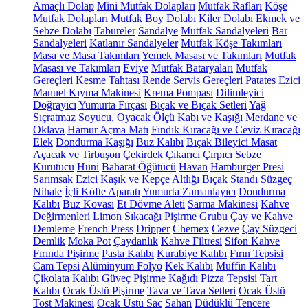
Amaçlı Dolap
Mini Mutfak Dolapları
Mutfak Rafları
Köşe
Mutfak Dolapları
Mutfak Boy Dolabı
Kiler Dolabı
Ekmek ve
Sebze Dolabı
Tabureler
Sandalye
Mutfak Sandalyeleri
Bar
Sandalyeleri
Katlanır Sandalyeler
Mutfak Köşe Takımları
Masa ve Masa Takımları
Yemek Masası ve Takımları
Mutfak
Masası ve Takımları
Eviye
Mutfak Bataryaları
Mutfak
Gereçleri
Kesme Tahtası
Rende
Servis Gereçleri
Patates Ezici
Manuel Kıyma Makinesi
Krema Pompası
Dilimleyici
Doğrayıcı
Yumurta Fırçası
Bıçak ve Bıçak Setleri
Yağ
Sıçratmaz
Soyucu, Oyacak
Ölçü Kabı ve Kaşığı
Merdane ve
Oklava
Hamur Açma Matı
Fındık Kıracağı ve Ceviz Kıracağı
Elek
Dondurma Kaşığı
Buz Kalıbı
Bıçak Bileyici Masat
Açacak ve Tirbuşon
Çekirdek Çıkarıcı
Çırpıcı
Sebze
Kurutucu
Huni
Baharat Öğütücü
Havan
Hamburger Presi
Sarımsak Ezici
Kaşık ve Kepçe Altlığı
Bıçak Standı
Süzgeç
Nihale
İçli Köfte Aparatı
Yumurta Zamanlayıcı
Dondurma
Kalıbı
Buz Kovası
Et Dövme Aleti
Sarma Makinesi
Kahve
Değirmenleri
Limon Sıkacağı
Pişirme Grubu
Çay ve Kahve
Demleme
French Press
Dripper
Chemex
Cezve
Çay Süzgeci
Demlik
Moka Pot
Çaydanlık
Kahve Filtresi
Sifon Kahve
Fırında Pişirme
Pasta Kalıbı
Kurabiye Kalıbı
Fırın Tepsisi
Cam Tepsi
Alüminyum Folyo
Kek Kalıbı
Muffin Kalıbı
Çikolata Kalıbı
Güveç
Pişirme Kağıdı
Pizza Tepsisi
Tart
Kalıbı
Ocak Üstü Pişirme
Tava ve Tava Setleri
Ocak Üstü
Tost Makinesi
Ocak Üstü Sac
Sahan
Düdüklü Tencere