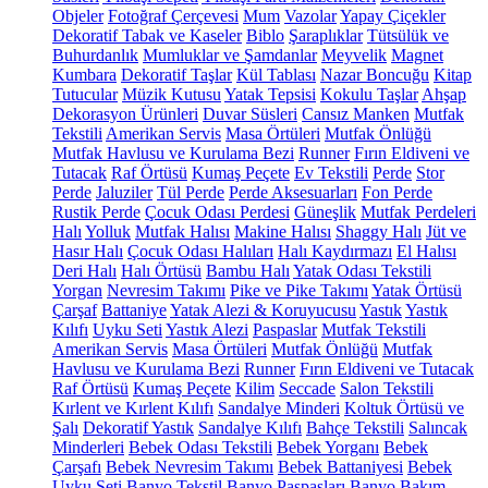
Objeler
Fotoğraf Çerçevesi
Mum
Vazolar
Yapay Çiçekler
Dekoratif Tabak ve Kaseler
Biblo
Şaraplıklar
Tütsülük ve
Buhurdanlık
Mumluklar ve Şamdanlar
Meyvelik
Magnet
Kumbara
Dekoratif Taşlar
Kül Tablası
Nazar Boncuğu
Kitap
Tutucular
Müzik Kutusu
Yatak Tepsisi
Kokulu Taşlar
Ahşap
Dekorasyon Ürünleri
Duvar Süsleri
Cansız Manken
Mutfak
Tekstili
Amerikan Servis
Masa Örtüleri
Mutfak Önlüğü
Mutfak Havlusu ve Kurulama Bezi
Runner
Fırın Eldiveni ve
Tutacak
Raf Örtüsü
Kumaş Peçete
Ev Tekstili
Perde
Stor
Perde
Jaluziler
Tül Perde
Perde Aksesuarları
Fon Perde
Rustik Perde
Çocuk Odası Perdesi
Güneşlik
Mutfak Perdeleri
Halı
Yolluk
Mutfak Halısı
Makine Halısı
Shaggy Halı
Jüt ve
Hasır Halı
Çocuk Odası Halıları
Halı Kaydırmazı
El Halısı
Deri Halı
Halı Örtüsü
Bambu Halı
Yatak Odası Tekstili
Yorgan
Nevresim Takımı
Pike ve Pike Takımı
Yatak Örtüsü
Çarşaf
Battaniye
Yatak Alezi & Koruyucusu
Yastık
Yastık
Kılıfı
Uyku Seti
Yastık Alezi
Paspaslar
Mutfak Tekstili
Amerikan Servis
Masa Örtüleri
Mutfak Önlüğü
Mutfak
Havlusu ve Kurulama Bezi
Runner
Fırın Eldiveni ve Tutacak
Raf Örtüsü
Kumaş Peçete
Kilim
Seccade
Salon Tekstili
Kırlent ve Kırlent Kılıfı
Sandalye Minderi
Koltuk Örtüsü ve
Şalı
Dekoratif Yastık
Sandalye Kılıfı
Bahçe Tekstili
Salıncak
Minderleri
Bebek Odası Tekstili
Bebek Yorganı
Bebek
Çarşafı
Bebek Nevresim Takımı
Bebek Battaniyesi
Bebek
Uyku Seti
Banyo Tekstil
Banyo Paspasları
Banyo Bakım