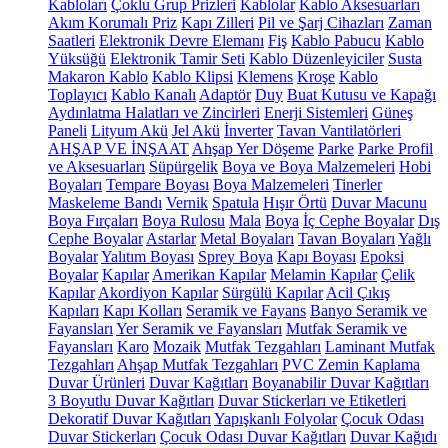
Kabloları
Çoklu Grup Prizleri
Kablolar
Kablo Aksesuarları
Akım Korumalı Priz
Kapı Zilleri
Pil ve Şarj Cihazları
Zaman
Saatleri
Elektronik Devre Elemanı
Fiş
Kablo Pabucu
Kablo
Yüksüğü
Elektronik Tamir Seti
Kablo Düzenleyiciler
Susta
Makaron Kablo
Kablo Klipsi
Klemens
Kroşe
Kablo
Toplayıcı
Kablo Kanalı
Adaptör
Duy
Buat Kutusu ve Kapağı
Aydınlatma Halatları ve Zincirleri
Enerji Sistemleri
Güneş
Paneli
Lityum Akü
Jel Akü
İnverter
Tavan Vantilatörleri
AHŞAP VE İNŞAAT
Ahşap Yer Döşeme
Parke
Parke Profil
ve Aksesuarları
Süpürgelik
Boya ve Boya Malzemeleri
Hobi
Boyaları
Tempare Boyası
Boya Malzemeleri
Tinerler
Maskeleme Bandı
Vernik
Spatula
Hışır Örtü
Duvar Macunu
Boya Fırçaları
Boya Rulosu
Mala
Boya
İç Cephe Boyalar
Dış
Cephe Boyalar
Astarlar
Metal Boyaları
Tavan Boyaları
Yağlı
Boyalar
Yalıtım Boyası
Sprey Boya
Kapı Boyası
Epoksi
Boyalar
Kapılar
Amerikan Kapılar
Melamin Kapılar
Çelik
Kapılar
Akordiyon Kapılar
Sürgülü Kapılar
Acil Çıkış
Kapıları
Kapı Kolları
Seramik ve Fayans
Banyo Seramik ve
Fayansları
Yer Seramik ve Fayansları
Mutfak Seramik ve
Fayansları
Karo
Mozaik
Mutfak Tezgahları
Laminant Mutfak
Tezgahları
Ahşap Mutfak Tezgahları
PVC Zemin Kaplama
Duvar Ürünleri
Duvar Kağıtları
Boyanabilir Duvar Kağıtları
3 Boyutlu Duvar Kağıtları
Duvar Stickerları ve Etiketleri
Dekoratif Duvar Kağıtları
Yapışkanlı Folyolar
Çocuk Odası
Duvar Stickerları
Çocuk Odası Duvar Kağıtları
Duvar Kağıdı