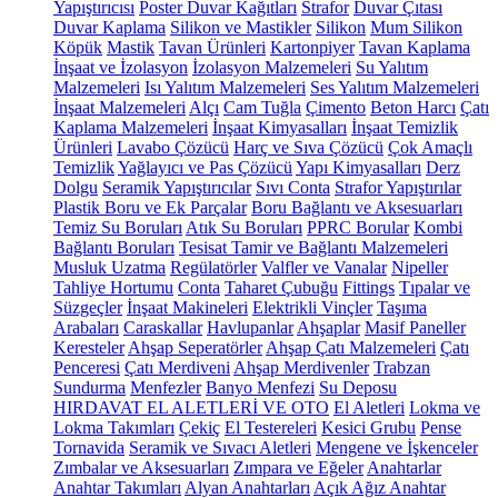
Yapıştırıcısı
Poster Duvar Kağıtları
Strafor
Duvar Çıtası
Duvar Kaplama
Silikon ve Mastikler
Silikon
Mum Silikon
Köpük
Mastik
Tavan Ürünleri
Kartonpiyer
Tavan Kaplama
İnşaat ve İzolasyon
İzolasyon Malzemeleri
Su Yalıtım
Malzemeleri
Isı Yalıtım Malzemeleri
Ses Yalıtım Malzemeleri
İnşaat Malzemeleri
Alçı
Cam Tuğla
Çimento
Beton Harcı
Çatı
Kaplama Malzemeleri
İnşaat Kimyasalları
İnşaat Temizlik
Ürünleri
Lavabo Çözücü
Harç ve Sıva Çözücü
Çok Amaçlı
Temizlik
Yağlayıcı ve Pas Çözücü
Yapı Kimyasalları
Derz
Dolgu
Seramik Yapıştırıcılar
Sıvı Conta
Strafor Yapıştırılar
Plastik Boru ve Ek Parçalar
Boru Bağlantı ve Aksesuarları
Temiz Su Boruları
Atık Su Boruları
PPRC Borular
Kombi
Bağlantı Boruları
Tesisat Tamir ve Bağlantı Malzemeleri
Musluk Uzatma
Regülatörler
Valfler ve Vanalar
Nipeller
Tahliye Hortumu
Conta
Taharet Çubuğu
Fittings
Tıpalar ve
Süzgeçler
İnşaat Makineleri
Elektrikli Vinçler
Taşıma
Arabaları
Caraskallar
Havlupanlar
Ahşaplar
Masif Paneller
Keresteler
Ahşap Seperatörler
Ahşap Çatı Malzemeleri
Çatı
Penceresi
Çatı Merdiveni
Ahşap Merdivenler
Trabzan
Sundurma
Menfezler
Banyo Menfezi
Su Deposu
HIRDAVAT EL ALETLERİ VE OTO
El Aletleri
Lokma ve
Lokma Takımları
Çekiç
El Testereleri
Kesici Grubu
Pense
Tornavida
Seramik ve Sıvacı Aletleri
Mengene ve İşkenceler
Zımbalar ve Aksesuarları
Zımpara ve Eğeler
Anahtarlar
Anahtar Takımları
Alyan Anahtarları
Açık Ağız Anahtar