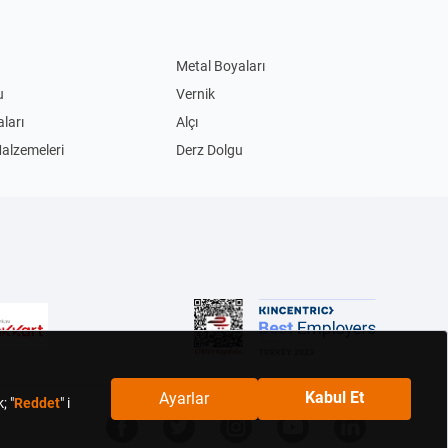
Metal Boyaları
u
Vernik
ları
Alçı
Malzemeleri
Derz Dolgu
Akım Korumalı Priz
Led Ampul
ları
Masa Lambaları
im Biçme Makinesi
Benzinli Testereler
Bisiklet
ular
Şişme Yatak
ngal
Çiçek Tohumu
bolar
Çanak Lavabolar
Askıları
Yapışkanlı Askılar
tusu
Hurçlar