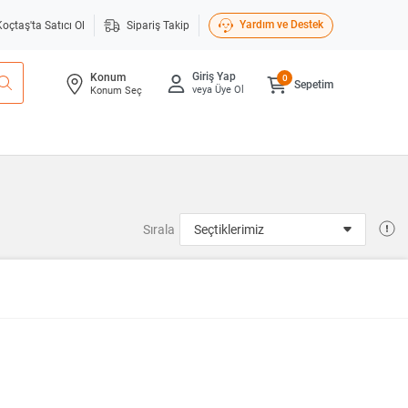
Yardım ve Destek
Koçtaş'ta Satıcı Ol
Sipariş Takip
Giriş Yap
Konum
0
Sepetim
veya Üye Ol
Konum Seç
Sırala