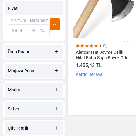
Fiyat
Minimum
Maksimum
5
(1)
Ürün Puanı
Aletçantam
Dövme Çelik
Hilal Balta Saplı Büyük Odun
Kamp Baltası -2000gr
1.455,43 TL
Mağaza Puanı
Kargo Bedava
Marka
Satıcı
Çift Taraflı