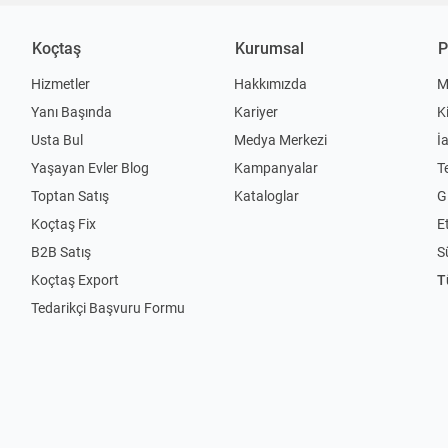
Koçtaş
Kurumsal
P
Hizmetler
Hakkımızda
M
Yanı Başında
Kariyer
K
Usta Bul
Medya Merkezi
İ
Yaşayan Evler Blog
Kampanyalar
T
Toptan Satış
Kataloglar
Gi
Koçtaş Fix
Et
B2B Satış
S
Koçtaş Export
T
Tedarikçi Başvuru Formu