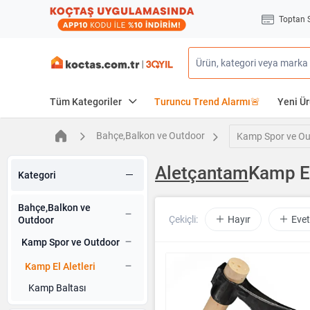
Toptan 
Tüm Kategoriler
Turuncu Trend Alarmı🚨
Yeni Ür
Bahçe,Balkon ve Outdoor
Kamp Spor ve Ou
Aletçantam
Kamp El
Kategori
Bahçe,Balkon ve
Çekiçli:
Hayır
Evet
Outdoor
Kamp Spor ve Outdoor
Kamp El Aletleri
Kamp Baltası