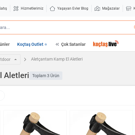
Satış
Hizmetlerimiz
Yaşayan Evler Blog
Mağazalar
ünler
Koçtaş Outlet ⭐
Çok Satanlar
Aletçantam Kamp El Aletleri
tdoor
 Aletleri
Toplam
3 Ürün