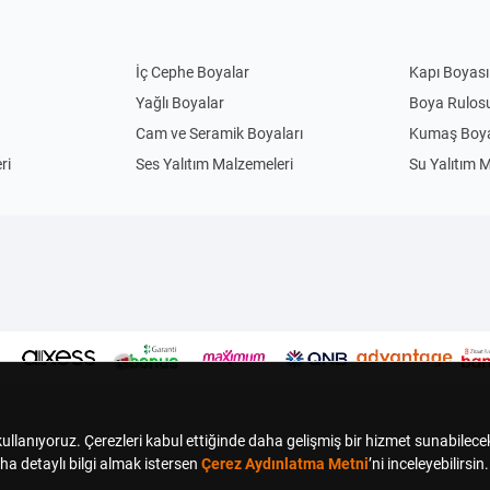
İç Cephe Boyalar
Kapı Boyası
Yağlı Boyalar
Boya Rulos
Cam ve Seramik Boyaları
Kumaş Boya
ri
Ses Yalıtım Malzemeleri
Su Yalıtım 
Anahtar Priz
Priz
Uzatma Kabloları
Abajur
Sarkıt Avizeler
Gece Lamba
Çim Biçme Yedek Parça
Elektrikli Ç
Kedi Evi
El Feneri
Kamp Sandalyesi
Sinek Kovuc
Termoslar
Kömürlü Ma
Duvara Sıfır Klozetler
Ayaklı Lava
Elbise ve Aksesuar Askıları
Kapı Arkası 
ganizerleri
Oyuncak Kutuları
Saklama Ku