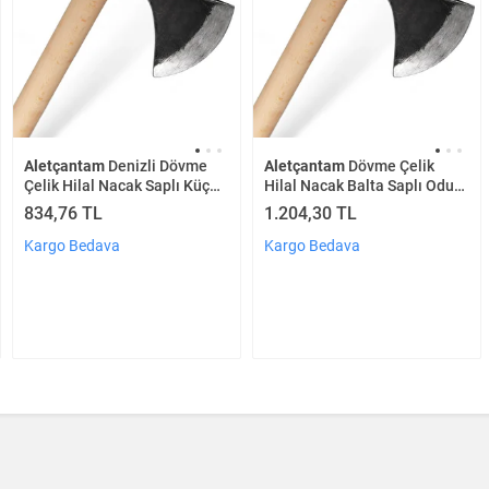
Aletçantam
Denizli Dövme
Aletçantam
Dövme Çelik
Çelik Hilal Nacak Saplı Küçük
Hilal Nacak Balta Saplı Odun
Odun Kamp Baltası
Kamp Baltası -1100gr
834,76 TL
1.204,30 TL
Kargo Bedava
Kargo Bedava