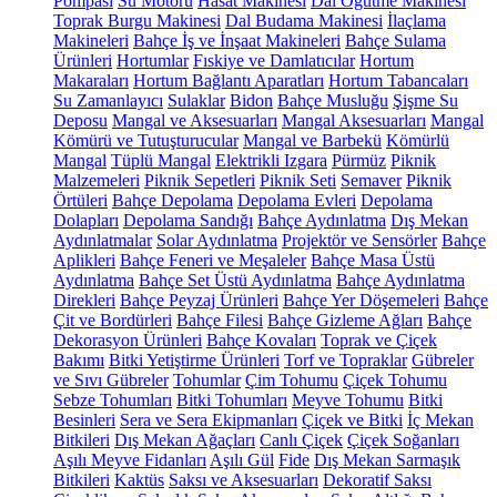
Pompası
Su Motoru
Hasat Makinesi
Dal Öğütme Makinesi
Toprak Burgu Makinesi
Dal Budama Makinesi
İlaçlama
Makineleri
Bahçe İş ve İnşaat Makineleri
Bahçe Sulama
Ürünleri
Hortumlar
Fıskiye ve Damlatıcılar
Hortum
Makaraları
Hortum Bağlantı Aparatları
Hortum Tabancaları
Su Zamanlayıcı
Sulaklar
Bidon
Bahçe Musluğu
Şişme Su
Deposu
Mangal ve Aksesuarları
Mangal Aksesuarları
Mangal
Kömürü ve Tutuşturucular
Mangal ve Barbekü
Kömürlü
Mangal
Tüplü Mangal
Elektrikli Izgara
Pürmüz
Piknik
Malzemeleri
Piknik Sepetleri
Piknik Seti
Semaver
Piknik
Örtüleri
Bahçe Depolama
Depolama Evleri
Depolama
Dolapları
Depolama Sandığı
Bahçe Aydınlatma
Dış Mekan
Aydınlatmalar
Solar Aydınlatma
Projektör ve Sensörler
Bahçe
Aplikleri
Bahçe Feneri ve Meşaleler
Bahçe Masa Üstü
Aydınlatma
Bahçe Set Üstü Aydınlatma
Bahçe Aydınlatma
Direkleri
Bahçe Peyzaj Ürünleri
Bahçe Yer Döşemeleri
Bahçe
Çit ve Bordürleri
Bahçe Filesi
Bahçe Gizleme Ağları
Bahçe
Dekorasyon Ürünleri
Bahçe Kovaları
Toprak ve Çiçek
Bakımı
Bitki Yetiştirme Ürünleri
Torf ve Topraklar
Gübreler
ve Sıvı Gübreler
Tohumlar
Çim Tohumu
Çiçek Tohumu
Sebze Tohumları
Bitki Tohumları
Meyve Tohumu
Bitki
Besinleri
Sera ve Sera Ekipmanları
Çiçek ve Bitki
İç Mekan
Bitkileri
Dış Mekan Ağaçları
Canlı Çiçek
Çiçek Soğanları
Aşılı Meyve Fidanları
Aşılı Gül
Fide
Dış Mekan Sarmaşık
Bitkileri
Kaktüs
Saksı ve Aksesuarları
Dekoratif Saksı