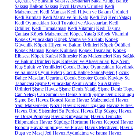
Çiçeklik ve Saksılık
Saksı Aksesuarları
Saksı Altlığı
Bahçe
Saksısı
Balkon Saksısı
Evcil Hayvan Ürünleri
Kedi
Malzemeleri
Kedi Maması
Kedi Hijyen ve Bakım Ürünleri
Kedi Kumları
Kedi Mama ve Su Kabı
Kedi Evi
Kedi Yatağı
Kedi Oyuncakları
Kedi Tuvaleti ve Aksesuarları
Kedi
Ödülleri
Kedi Tırmalaması
Kedi Vitamini
Kedi Taşıma
Çantası
Köpek Malzemeleri
Köpek Yatağı
Köpek Vitamini
Köpek Oyuncakları
Köpek Mama ve Su Kabı
Köpek
Güvenlik
Köpek Hijyen ve Bakım Ürünleri
Köpek Ödülleri
Köpek Maması
Köpek Kulübesi
Köpek Tasmaları
Köpek
Elbisesi
Köpek Kafesi
Kümesler
Kuş Malzemeleri
Kuş Sağlık
ve Bakım Ürünleri
Kuş Kafesleri ve Aksesuarları
Kuş Yemi
Kuş Suluk ve Yemlikleri
Çocuk Bahçe Oyuncakları
Kaydırak
ve Salıncak
Oyun Evleri
Çocuk Bahçe Sandalyeleri
Çocuk
Bahçe Masaları
Uçurtma
Çocuk Scooter
Çocuk Kaykay
Su
Tabancası
Şişme Oyuncaklar
Akülü Araba
Su Aktivite
Ürünleri
Şişme Havuz
Şişme Deniz Yatağı
Şişme Deniz Topu
Can Yeleği
Can Simidi ve Deniz Simidi
Şişme Deniz Kolluğu
Şişme Bot
Havuz Bonesi
Kano
Havuz Malzemeleri
Havuz
Yapı Malzemeleri
Nozul
Havuz Kenar Izgarası
Havuz Filtresi
Havuz Örtü Sistemleri
Su Perdesi
Havuz Dip Süzgeç
Havuz
ve Dozaj Pompası
Havuz Kimyasalları
Havuz Temizlik
Ekipmanları
Havuz Süpürge Hortumu
Havuz Kepçesi
Havuz
Robotu
Havuz Süpürgesi ve Fırçası
Havuz Merdiveni
Havuz
Duşu ve Masaj Jeti
Havuz Aydınlatma ve Isıtma
Havuz