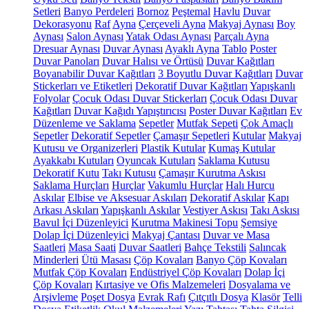
Setleri
Banyo Perdeleri
Bornoz
Peştemal
Havlu
Duvar
Dekorasyonu
Raf
Ayna
Çerçeveli Ayna
Makyaj Aynası
Boy
Aynası
Salon Aynası
Yatak Odası Aynası
Parçalı Ayna
Dresuar Aynası
Duvar Aynası
Ayaklı Ayna
Tablo
Poster
Duvar Panoları
Duvar Halısı ve Örtüsü
Duvar Kağıtları
Boyanabilir Duvar Kağıtları
3 Boyutlu Duvar Kağıtları
Duvar
Stickerları ve Etiketleri
Dekoratif Duvar Kağıtları
Yapışkanlı
Folyolar
Çocuk Odası Duvar Stickerları
Çocuk Odası Duvar
Kağıtları
Duvar Kağıdı Yapıştırıcısı
Poster Duvar Kağıtları
Ev
Düzenleme ve Saklama
Sepetler
Mutfak Sepeti
Çok Amaçlı
Sepetler
Dekoratif Sepetler
Çamaşır Sepetleri
Kutular
Makyaj
Kutusu ve Organizerleri
Plastik Kutular
Kumaş Kutular
Ayakkabı Kutuları
Oyuncak Kutuları
Saklama Kutusu
Dekoratif Kutu
Takı Kutusu
Çamaşır Kurutma Askısı
Saklama Hurçları
Hurçlar
Vakumlu Hurçlar
Halı Hurcu
Askılar
Elbise ve Aksesuar Askıları
Dekoratif Askılar
Kapı
Arkası Askıları
Yapışkanlı Askılar
Vestiyer Askısı
Takı Askısı
Bavul İçi Düzenleyici
Kurutma Makinesi Topu
Şemsiye
Dolap İçi Düzenleyici
Makyaj Çantası
Duvar ve Masa
Saatleri
Masa Saati
Duvar Saatleri
Bahçe Tekstili
Salıncak
Minderleri
Ütü Masası
Çöp Kovaları
Banyo Çöp Kovaları
Mutfak Çöp Kovaları
Endüstriyel Çöp Kovaları
Dolap İçi
Çöp Kovaları
Kırtasiye ve Ofis Malzemeleri
Dosyalama ve
Arşivleme
Poşet Dosya
Evrak Rafı
Çıtçıtlı Dosya
Klasör
Telli