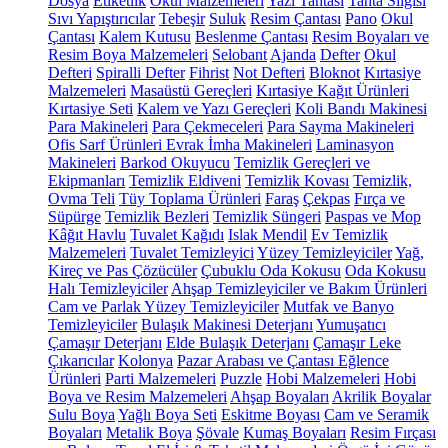
Dosya
Etiketlik
Okul Malzemeleri
Yazı Tahtası
Tahta Silgisi
Sıvı Yapıştırıcılar
Tebeşir
Suluk
Resim Çantası
Pano
Okul
Çantası
Kalem Kutusu
Beslenme Çantası
Resim Boyaları ve
Resim Boya Malzemeleri
Selobant
Ajanda
Defter
Okul
Defteri
Spiralli Defter
Fihrist
Not Defteri
Bloknot
Kırtasiye
Malzemeleri
Masaüstü Gereçleri
Kırtasiye Kağıt Ürünleri
Kırtasiye Seti
Kalem ve Yazı Gereçleri
Koli Bandı Makinesi
Para Makineleri
Para Çekmeceleri
Para Sayma Makineleri
Ofis Sarf Ürünleri
Evrak İmha Makineleri
Laminasyon
Makineleri
Barkod Okuyucu
Temizlik Gereçleri ve
Ekipmanları
Temizlik Eldiveni
Temizlik Kovası
Temizlik,
Ovma Teli
Tüy Toplama Ürünleri
Faraş
Çekpas
Fırça ve
Süpürge
Temizlik Bezleri
Temizlik Süngeri
Paspas ve Mop
Kâğıt Havlu
Tuvalet Kağıdı
Islak Mendil
Ev Temizlik
Malzemeleri
Tuvalet Temizleyici
Yüzey Temizleyiciler
Yağ,
Kireç ve Pas Çözücüler
Çubuklu Oda Kokusu
Oda Kokusu
Halı Temizleyiciler
Ahşap Temizleyiciler ve Bakım Ürünleri
Cam ve Parlak Yüzey Temizleyiciler
Mutfak ve Banyo
Temizleyiciler
Bulaşık Makinesi Deterjanı
Yumuşatıcı
Çamaşır Deterjanı
Elde Bulaşık Deterjanı
Çamaşır Leke
Çıkarıcılar
Kolonya
Pazar Arabası ve Çantası
Eğlence
Ürünleri
Parti Malzemeleri
Puzzle
Hobi Malzemeleri
Hobi
Boya ve Resim Malzemeleri
Ahşap Boyaları
Akrilik Boyalar
Sulu Boya
Yağlı Boya Seti
Eskitme Boyası
Cam ve Seramik
Boyaları
Metalik Boya
Şövale
Kumaş Boyaları
Resim Fırçası