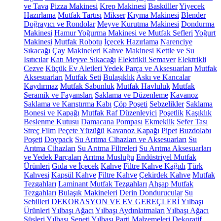
ve Tava
Pizza Makinesi
Krep Makinesi
Basküller
Yiyecek
Hazırlama
Mutfak Tartısı
Mikser
Kıyma Makinesi
Blender
Doğrayıcı ve Rondolar
Meyve Kurutma Makinesi
Dondurma
Makinesi
Hamur Yoğurma Makinesi ve Mutfak Şefleri
Yoğurt
Makinesi
Mutfak Robotu
İçecek Hazırlama
Narenciye
Sıkacağı
Çay Makineleri
Kahve Makinesi
Kettle ve Su
Isıtıcılar
Katı Meyve Sıkacağı
Elektrikli Semaver
Elektrikli
Cezve
Küçük Ev Aletleri Yedek Parça ve Aksesuarları
Mutfak
Aksesuarları
Mutfak Seti
Bulaşıklık
Askı ve Kancalar
Kaydırmaz
Mutfak Sabunluk
Mutfak Havluluk
Mutfak
Seramik ve Fayansları
Saklama ve Düzenleme
Kavanoz
Saklama ve Karıştırma Kabı
Çöp Poşeti
Sebzelikler
Saklama
Bonesi ve Kapağı
Mutfak Raf Düzenleyici
Poşetlik
Kaşıklık
Beslenme Kutusu
Damacana Pompası
Ekmeklik
Sefer Tası
Streç Film
Peçete Yüzüğü
Kavanoz Kapağı
Pipet
Buzdolabı
Poşeti
Doypack
Su Arıtma Cihazları ve Aksesuarları
Su
Arıtma Cihazları
Su Arıtma Filtreleri
Su Arıtma Aksesuarları
ve Yedek Parçaları
Arıtma Musluğu
Endüstriyel Mutfak
Ürünleri
Gıda ve İçecek
Kahve
Filtre Kahve Kağıdı
Türk
Kahvesi
Kapsül Kahve
Filtre Kahve
Çekirdek Kahve
Mutfak
Tezgahları
Laminant Mutfak Tezgahları
Ahşap Mutfak
Tezgahları
Bulaşık Makineleri
Derin Dondurucular
Su
Sebilleri
DEKORASYON VE EV GEREÇLERİ
Yılbaşı
Ürünleri
Yılbaşı Ağacı
Yılbaşı Aydınlatmaları
Yılbaşı Ağacı
Süsleri
Yılbaşı Sepeti
Yılbaşı Parti Malzemeleri
Dekoratif