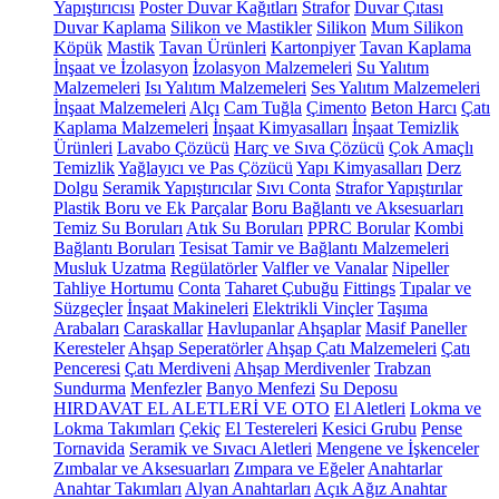
Yapıştırıcısı
Poster Duvar Kağıtları
Strafor
Duvar Çıtası
Duvar Kaplama
Silikon ve Mastikler
Silikon
Mum Silikon
Köpük
Mastik
Tavan Ürünleri
Kartonpiyer
Tavan Kaplama
İnşaat ve İzolasyon
İzolasyon Malzemeleri
Su Yalıtım
Malzemeleri
Isı Yalıtım Malzemeleri
Ses Yalıtım Malzemeleri
İnşaat Malzemeleri
Alçı
Cam Tuğla
Çimento
Beton Harcı
Çatı
Kaplama Malzemeleri
İnşaat Kimyasalları
İnşaat Temizlik
Ürünleri
Lavabo Çözücü
Harç ve Sıva Çözücü
Çok Amaçlı
Temizlik
Yağlayıcı ve Pas Çözücü
Yapı Kimyasalları
Derz
Dolgu
Seramik Yapıştırıcılar
Sıvı Conta
Strafor Yapıştırılar
Plastik Boru ve Ek Parçalar
Boru Bağlantı ve Aksesuarları
Temiz Su Boruları
Atık Su Boruları
PPRC Borular
Kombi
Bağlantı Boruları
Tesisat Tamir ve Bağlantı Malzemeleri
Musluk Uzatma
Regülatörler
Valfler ve Vanalar
Nipeller
Tahliye Hortumu
Conta
Taharet Çubuğu
Fittings
Tıpalar ve
Süzgeçler
İnşaat Makineleri
Elektrikli Vinçler
Taşıma
Arabaları
Caraskallar
Havlupanlar
Ahşaplar
Masif Paneller
Keresteler
Ahşap Seperatörler
Ahşap Çatı Malzemeleri
Çatı
Penceresi
Çatı Merdiveni
Ahşap Merdivenler
Trabzan
Sundurma
Menfezler
Banyo Menfezi
Su Deposu
HIRDAVAT EL ALETLERİ VE OTO
El Aletleri
Lokma ve
Lokma Takımları
Çekiç
El Testereleri
Kesici Grubu
Pense
Tornavida
Seramik ve Sıvacı Aletleri
Mengene ve İşkenceler
Zımbalar ve Aksesuarları
Zımpara ve Eğeler
Anahtarlar
Anahtar Takımları
Alyan Anahtarları
Açık Ağız Anahtar