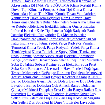
Trafosu
Havuz Ampulü
Havuz Termometresi
Karavan ve
Aksesuarları
ISITMA VE SOĞUTMA
Klima
Portatif Klima
Duvar Tipi Klima
Isı Pompası
Salon Tipi Klima
Klima
Kumandası
Kaset Tipi Klima
Kombi
Tavan Vantilatörleri
Vantilatörler
Hava Temizleyiciler
Nem Cihazları
Hava
Temizleme Cihazları
Buhar Makineleri
Nem Alma Cihazları
ve Rutubet Gidericiler
Elektrikli Isıtıcılar
Quartz Isıtıcılar
Infrared Isıtıcılar
Kule Tipi Isıtıcılar
Yağlı Radyatör
Fanlı
Isıtıcılar
Elektrikli Radyatörler
Dış Mekan Isıtıcılar
Havlupanlar
Radyatörler
Termosifonlar
Şofbenler
Ani Su
Isıtıcı
Isıtma ve Soğutma Yedek Parça
Radyatör Vanaları
Termostat
Klima Yedek Parça
Radyatör Yedek Parça
Klima
Temizleyicisi
Klima Temizleme Spreyi
Klima Temizleme
Sıvısı
Şömine
Şömine Aksesuarları
Elektrikli Şömineler
Bahçe Şömineleri
Bacasız Şömineler
Güneş Enerji Sistemleri
Soba
Doğalgaz Sobası
Kuzine Soba
Elektrikli Soba
Pelet
Soba
Soba Borusu ve Aksesuarları
Hava Perdesi
Doğalgaz
Tesisat Malzemeleri
Doğalgaz Hortumu
Doğalgaz Menfezleri
Tesisat Temizleme Sıvıları
Boyler
Kalorifer Kazanı
BANYO
Banyo Dolapları
Aynalı Banyo Dolabı
Banyo Boy Dolapları
Lavabolu Banyo Dolapları
Çok Amaçlı Banyo Dolapları
Çamaşır Makinesi Dolapları
Ecza Dolabı
Banyo Rafları
Duş
Sistemleri
Duşakabin
Duş Tekneleri
Jakuziler
Küvet
Duş
Setleri
Duş Sistemleri
Duş Başlıkları
Duş Kolonları
Sürgülü
Duş Setleri
Duş Spiralleri
El Duşu
Vitrifiyeler
Lavabolar