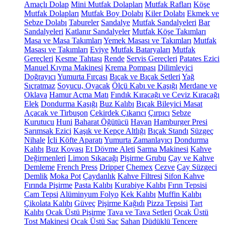
Amaçlı Dolap
Mini Mutfak Dolapları
Mutfak Rafları
Köşe
Mutfak Dolapları
Mutfak Boy Dolabı
Kiler Dolabı
Ekmek ve
Sebze Dolabı
Tabureler
Sandalye
Mutfak Sandalyeleri
Bar
Sandalyeleri
Katlanır Sandalyeler
Mutfak Köşe Takımları
Masa ve Masa Takımları
Yemek Masası ve Takımları
Mutfak
Masası ve Takımları
Eviye
Mutfak Bataryaları
Mutfak
Gereçleri
Kesme Tahtası
Rende
Servis Gereçleri
Patates Ezici
Manuel Kıyma Makinesi
Krema Pompası
Dilimleyici
Doğrayıcı
Yumurta Fırçası
Bıçak ve Bıçak Setleri
Yağ
Sıçratmaz
Soyucu, Oyacak
Ölçü Kabı ve Kaşığı
Merdane ve
Oklava
Hamur Açma Matı
Fındık Kıracağı ve Ceviz Kıracağı
Elek
Dondurma Kaşığı
Buz Kalıbı
Bıçak Bileyici Masat
Açacak ve Tirbuşon
Çekirdek Çıkarıcı
Çırpıcı
Sebze
Kurutucu
Huni
Baharat Öğütücü
Havan
Hamburger Presi
Sarımsak Ezici
Kaşık ve Kepçe Altlığı
Bıçak Standı
Süzgeç
Nihale
İçli Köfte Aparatı
Yumurta Zamanlayıcı
Dondurma
Kalıbı
Buz Kovası
Et Dövme Aleti
Sarma Makinesi
Kahve
Değirmenleri
Limon Sıkacağı
Pişirme Grubu
Çay ve Kahve
Demleme
French Press
Dripper
Chemex
Cezve
Çay Süzgeci
Demlik
Moka Pot
Çaydanlık
Kahve Filtresi
Sifon Kahve
Fırında Pişirme
Pasta Kalıbı
Kurabiye Kalıbı
Fırın Tepsisi
Cam Tepsi
Alüminyum Folyo
Kek Kalıbı
Muffin Kalıbı
Çikolata Kalıbı
Güveç
Pişirme Kağıdı
Pizza Tepsisi
Tart
Kalıbı
Ocak Üstü Pişirme
Tava ve Tava Setleri
Ocak Üstü
Tost Makinesi
Ocak Üstü Sac
Sahan
Düdüklü Tencere