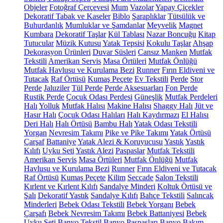
Objeler
Fotoğraf Çerçevesi
Mum
Vazolar
Yapay Çiçekler
Dekoratif Tabak ve Kaseler
Biblo
Şaraplıklar
Tütsülük ve
Buhurdanlık
Mumluklar ve Şamdanlar
Meyvelik
Magnet
Kumbara
Dekoratif Taşlar
Kül Tablası
Nazar Boncuğu
Kitap
Tutucular
Müzik Kutusu
Yatak Tepsisi
Kokulu Taşlar
Ahşap
Dekorasyon Ürünleri
Duvar Süsleri
Cansız Manken
Mutfak
Tekstili
Amerikan Servis
Masa Örtüleri
Mutfak Önlüğü
Mutfak Havlusu ve Kurulama Bezi
Runner
Fırın Eldiveni ve
Tutacak
Raf Örtüsü
Kumaş Peçete
Ev Tekstili
Perde
Stor
Perde
Jaluziler
Tül Perde
Perde Aksesuarları
Fon Perde
Rustik Perde
Çocuk Odası Perdesi
Güneşlik
Mutfak Perdeleri
Halı
Yolluk
Mutfak Halısı
Makine Halısı
Shaggy Halı
Jüt ve
Hasır Halı
Çocuk Odası Halıları
Halı Kaydırmazı
El Halısı
Deri Halı
Halı Örtüsü
Bambu Halı
Yatak Odası Tekstili
Yorgan
Nevresim Takımı
Pike ve Pike Takımı
Yatak Örtüsü
Çarşaf
Battaniye
Yatak Alezi & Koruyucusu
Yastık
Yastık
Kılıfı
Uyku Seti
Yastık Alezi
Paspaslar
Mutfak Tekstili
Amerikan Servis
Masa Örtüleri
Mutfak Önlüğü
Mutfak
Havlusu ve Kurulama Bezi
Runner
Fırın Eldiveni ve Tutacak
Raf Örtüsü
Kumaş Peçete
Kilim
Seccade
Salon Tekstili
Kırlent ve Kırlent Kılıfı
Sandalye Minderi
Koltuk Örtüsü ve
Şalı
Dekoratif Yastık
Sandalye Kılıfı
Bahçe Tekstili
Salıncak
Minderleri
Bebek Odası Tekstili
Bebek Yorganı
Bebek
Çarşafı
Bebek Nevresim Takımı
Bebek Battaniyesi
Bebek
Uyku Seti
Banyo Tekstil
Banyo Paspasları
Banyo Bakım