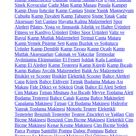
Sinek Kovucular
Çadır Matı
Kamp Masası
Pusula
Kampet
Kamp Duşu
Isıtıcılar
Kamp Çantası
Şişme Yastık
Magnezyum
Çubuğu
Kamp Tuvaleti
Kamp Taburesi
Şişme Yatak
Çadır
Aksesuarı
Sırt Çantası
Hayatta Kalma Malzemeleri
Spor
Aletleri
Pilates, Yoga ve Jimnastik
Ağırlık ve Halter Ürünleri
Fitness ve Kardiyo Ürünleri
Diğer Spor Ürünleri
Valiz ve
Bavul
Kamp Mutfak Malzemeleri
Termal Çanta
Matara
Kamp Yemek Pişirme Seti
Kamp Buzluk ve Soğutucu
Ürünler
Kamp Demliği
Kamp Tavası
Kamp Ocağı
Kamp
Mutfak Aksesuarları
Çakmak ve Yakıcılar
Termoslar
Aydınlatma Ekipmanları
El Feneri
Işıldak
Kafa Lambası
Kamp El Aletleri
Kamp Testeresi
Kamp Küreği
Kamp Bıçağı
Kamp Baltası
Avcılık Malzemeleri
Balık Av Malzemeleri
Bisiklet ve Scooter
Bisiklet
Elektrikli Scooter
Bahçe Aletleri
Çapa
Kürek
Bahçe Eldiveni
Tırmık
Budama Makası
Aşı
Makası
Fide Dikici ve Sökücü
Orak
Bahçe El Aleti Setleri
Çim Makası
Tırpan Misinası
Aşı Bıçağı
Meyve Toplama Aleti
Budama Testeresi
Bahçe Çatalı
Kazma
Bahçe Makineleri
Çapalama Makinesi
Tırpan
Çit Budama Makinesi
Hidrofor
Yaprak Toplama Makinesi
Motorlu Testere
Elektrikli
Testereler
Benzinli Testereler
Testere Zincirleri ve Yağları
Çim
Biçme Makinesi
Benzinli Çim Biçme Makinesi
Elektrikli Çim
Biçme Makinesi
Kenar Kesme Makinesi
Çim Biçme Yedek
Parça
Pompa
Santrifüj Pompa
Dalgıç Pompası
Bahçe