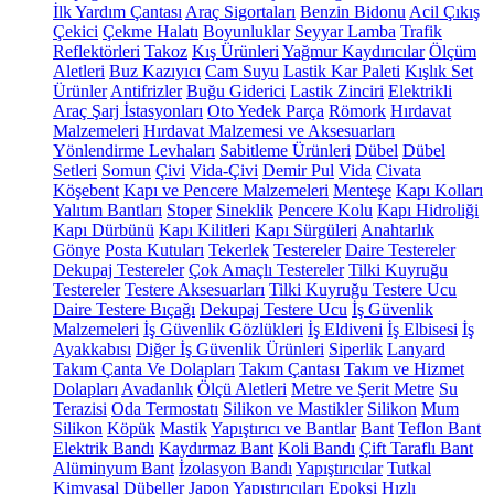
İlk Yardım Çantası
Araç Sigortaları
Benzin Bidonu
Acil Çıkış
Çekici
Çekme Halatı
Boyunluklar
Seyyar Lamba
Trafik
Reflektörleri
Takoz
Kış Ürünleri
Yağmur Kaydırıcılar
Ölçüm
Aletleri
Buz Kazıyıcı
Cam Suyu
Lastik Kar Paleti
Kışlık Set
Ürünler
Antifrizler
Buğu Giderici
Lastik Zinciri
Elektrikli
Araç Şarj İstasyonları
Oto Yedek Parça
Römork
Hırdavat
Malzemeleri
Hırdavat Malzemesi ve Aksesuarları
Yönlendirme Levhaları
Sabitleme Ürünleri
Dübel
Dübel
Setleri
Somun
Çivi
Vida-Çivi
Demir Pul
Vida
Civata
Köşebent
Kapı ve Pencere Malzemeleri
Menteşe
Kapı Kolları
Yalıtım Bantları
Stoper
Sineklik
Pencere Kolu
Kapı Hidroliği
Kapı Dürbünü
Kapı Kilitleri
Kapı Sürgüleri
Anahtarlık
Gönye
Posta Kutuları
Tekerlek
Testereler
Daire Testereler
Dekupaj Testereler
Çok Amaçlı Testereler
Tilki Kuyruğu
Testereler
Testere Aksesuarları
Tilki Kuyruğu Testere Ucu
Daire Testere Bıçağı
Dekupaj Testere Ucu
İş Güvenlik
Malzemeleri
İş Güvenlik Gözlükleri
İş Eldiveni
İş Elbisesi
İş
Ayakkabısı
Diğer İş Güvenlik Ürünleri
Siperlik
Lanyard
Takım Çanta Ve Dolapları
Takım Çantası
Takım ve Hizmet
Dolapları
Avadanlık
Ölçü Aletleri
Metre ve Şerit Metre
Su
Terazisi
Oda Termostatı
Silikon ve Mastikler
Silikon
Mum
Silikon
Köpük
Mastik
Yapıştırıcı ve Bantlar
Bant
Teflon Bant
Elektrik Bandı
Kaydırmaz Bant
Koli Bandı
Çift Taraflı Bant
Alüminyum Bant
İzolasyon Bandı
Yapıştırıcılar
Tutkal
Kimyasal Dübeller
Japon Yapıştırıcıları
Epoksi
Hızlı