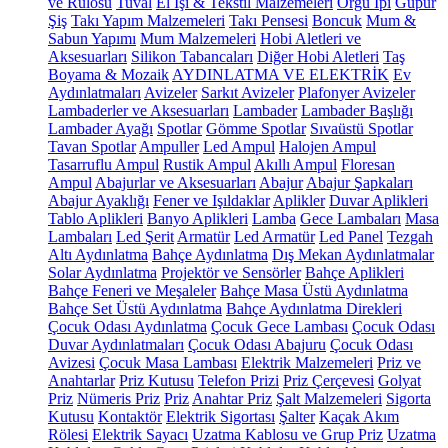
ve Rulosu
Tuval
El İşi & Tekstil Malzemeleri
Örgü İpi
Güpür
Şiş
Takı Yapım Malzemeleri
Takı Pensesi
Boncuk
Mum &
Sabun Yapımı
Mum Malzemeleri
Hobi Aletleri ve
Aksesuarları
Silikon Tabancaları
Diğer Hobi Aletleri
Taş
Boyama & Mozaik
AYDINLATMA VE ELEKTRİK
Ev
Aydınlatmaları
Avizeler
Sarkıt Avizeler
Plafonyer Avizeler
Lambaderler ve Aksesuarları
Lambader
Lambader Başlığı
Lambader Ayağı
Spotlar
Gömme Spotlar
Sıvaüstü Spotlar
Tavan Spotlar
Ampuller
Led Ampul
Halojen Ampul
Tasarruflu Ampul
Rustik Ampul
Akıllı Ampul
Floresan
Ampul
Abajurlar ve Aksesuarları
Abajur
Abajur Şapkaları
Abajur Ayaklığı
Fener ve Işıldaklar
Aplikler
Duvar Aplikleri
Tablo Aplikleri
Banyo Aplikleri
Lamba
Gece Lambaları
Masa
Lambaları
Led Şerit
Armatür
Led Armatür
Led Panel
Tezgah
Altı Aydınlatma
Bahçe Aydınlatma
Dış Mekan Aydınlatmalar
Solar Aydınlatma
Projektör ve Sensörler
Bahçe Aplikleri
Bahçe Feneri ve Meşaleler
Bahçe Masa Üstü Aydınlatma
Bahçe Set Üstü Aydınlatma
Bahçe Aydınlatma Direkleri
Çocuk Odası Aydınlatma
Çocuk Gece Lambası
Çocuk Odası
Duvar Aydınlatmaları
Çocuk Odası Abajuru
Çocuk Odası
Avizesi
Çocuk Masa Lambası
Elektrik Malzemeleri
Priz ve
Anahtarlar
Priz Kutusu
Telefon Prizi
Priz Çerçevesi
Golyat
Priz
Nümeris Priz
Priz
Anahtar Priz
Şalt Malzemeleri
Sigorta
Kutusu
Kontaktör
Elektrik Sigortası
Şalter
Kaçak Akım
Rölesi
Elektrik Sayacı
Uzatma Kablosu ve Grup Priz
Uzatma