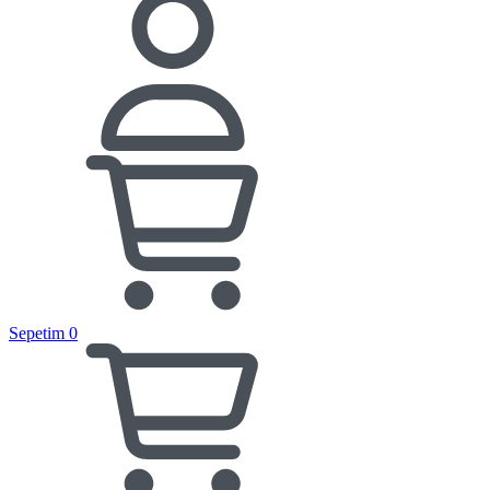
Sepetim
0