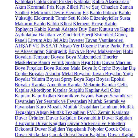
Kabloları
Çoklu Grup Prizleri
Kablolar
Kablo Aksesuarları
Akım Korumalı Priz
Kapı Zilleri
Pil ve Şarj Cihazları
Zaman
Saatleri
Elektronik Devre Elemanı
Fiş
Kablo Pabucu
Kablo
Yüksüğü
Elektronik Tamir Seti
Kablo Düzenleyiciler
Susta
Makaron Kablo
Kablo Klipsi
Klemens
Kroşe
Kablo
Toplayıcı
Kablo Kanalı
Adaptör
Duy
Buat Kutusu ve Kapağı
Aydınlatma Halatları ve Zincirleri
Enerji Sistemleri
Güneş
Paneli
Lityum Akü
Jel Akü
İnverter
Tavan Vantilatörleri
AHŞAP VE İNŞAAT
Ahşap Yer Döşeme
Parke
Parke Profil
ve Aksesuarları
Süpürgelik
Boya ve Boya Malzemeleri
Hobi
Boyaları
Tempare Boyası
Boya Malzemeleri
Tinerler
Maskeleme Bandı
Vernik
Spatula
Hışır Örtü
Duvar Macunu
Boya Fırçaları
Boya Rulosu
Mala
Boya
İç Cephe Boyalar
Dış
Cephe Boyalar
Astarlar
Metal Boyaları
Tavan Boyaları
Yağlı
Boyalar
Yalıtım Boyası
Sprey Boya
Kapı Boyası
Epoksi
Boyalar
Kapılar
Amerikan Kapılar
Melamin Kapılar
Çelik
Kapılar
Akordiyon Kapılar
Sürgülü Kapılar
Acil Çıkış
Kapıları
Kapı Kolları
Seramik ve Fayans
Banyo Seramik ve
Fayansları
Yer Seramik ve Fayansları
Mutfak Seramik ve
Fayansları
Karo
Mozaik
Mutfak Tezgahları
Laminant Mutfak
Tezgahları
Ahşap Mutfak Tezgahları
PVC Zemin Kaplama
Duvar Ürünleri
Duvar Kağıtları
Boyanabilir Duvar Kağıtları
3 Boyutlu Duvar Kağıtları
Duvar Stickerları ve Etiketleri
Dekoratif Duvar Kağıtları
Yapışkanlı Folyolar
Çocuk Odası
Duvar Stickerları
Çocuk Odası Duvar Kağıtları
Duvar Kağıdı