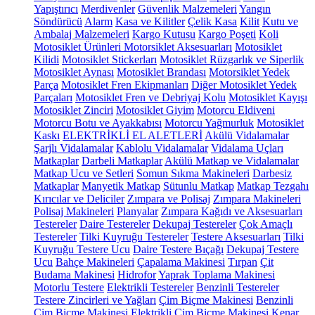
Yapıştırıcı
Merdivenler
Güvenlik Malzemeleri
Yangın
Söndürücü
Alarm
Kasa ve Kilitler
Çelik Kasa
Kilit
Kutu ve
Ambalaj Malzemeleri
Kargo Kutusu
Kargo Poşeti
Koli
Motosiklet Ürünleri
Motorsiklet Aksesuarları
Motosiklet
Kilidi
Motosiklet Stickerları
Motosiklet Rüzgarlık ve Siperlik
Motosiklet Aynası
Motosiklet Brandası
Motorsiklet Yedek
Parça
Motosiklet Fren Ekipmanları
Diğer Motosiklet Yedek
Parçaları
Motosiklet Fren ve Debriyaj Kolu
Motosiklet Kayışı
Motosiklet Zinciri
Motosiklet Giyim
Motorcu Eldiveni
Motorcu Botu ve Ayakkabısı
Motorcu Yağmurluk
Motosiklet
Kaskı
ELEKTRİKLİ EL ALETLERİ
Akülü Vidalamalar
Şarjlı Vidalamalar
Kablolu Vidalamalar
Vidalama Uçları
Matkaplar
Darbeli Matkaplar
Akülü Matkap ve Vidalamalar
Matkap Ucu ve Setleri
Somun Sıkma Makineleri
Darbesiz
Matkaplar
Manyetik Matkap
Sütunlu Matkap
Matkap Tezgahı
Kırıcılar ve Deliciler
Zımpara ve Polisaj
Zımpara Makineleri
Polisaj Makineleri
Planyalar
Zımpara Kağıdı ve Aksesuarları
Testereler
Daire Testereler
Dekupaj Testereler
Çok Amaçlı
Testereler
Tilki Kuyruğu Testereler
Testere Aksesuarları
Tilki
Kuyruğu Testere Ucu
Daire Testere Bıçağı
Dekupaj Testere
Ucu
Bahçe Makineleri
Çapalama Makinesi
Tırpan
Çit
Budama Makinesi
Hidrofor
Yaprak Toplama Makinesi
Motorlu Testere
Elektrikli Testereler
Benzinli Testereler
Testere Zincirleri ve Yağları
Çim Biçme Makinesi
Benzinli
Çim Biçme Makinesi
Elektrikli Çim Biçme Makinesi
Kenar