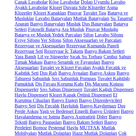
Çanak Lavabolar
Köşe Lavabolar
Dolap Uyumlu Lavabo
Ayaklı Lavabolar
Klozet
Duvara Sıfır Klozetler
Asma
Klozetler
Klozet Kapakları
Pisuvar
Tuvalet Taşı
Batarya ve
Musluklar
Lavabo Bataryaları
Mutfak Bataryaları
Su Tasarruf
Aparatı
Banyo Bataryaları
Musluk
Duş Bataryaları
Batarya
Setleri
Fotoselli Batarya
Ara Musluk
Pisuvar Musluğu
Batarya ve Musluk Yedek Parçaları
Sifon
Lavabo Sifonu
Eviye Sifonu
Yer Sifonu
Sifon Aksesuarları ve Parçaları
Rezervuar ve Aksesuarları
Rezervuar Kumanda Paneli
Rezervuar Seti
Rezervuar İç Takımı
Banyo Bakım Setleri
Yara Bandı
Lif ve Süngerler
Sıcak Su Torbası
Cımbız
Sabun
Tırnak Makası
Banyo Seramik ve Fayansları
Banyo
Aksesuarları
Tuvalet ve Klozet Fırçaları
Ayaklı Fırçalık ve
Kağıtlık Seti
Duş Rafı
Banyo Aynaları
Banyo Askısı
Banyo
Taburesi
Sabunluk
Sıvı Sabunluk Pompası
Tuvalet Kağıtlığı
Pamukluk
Diş Fırçası Koruma Kabı
Diş Macunu Kutusu
Dispenserler
Sıvı Sabun Dispenseri
Tuvalet Kağıdı Dispenseri
Havlu Dispenseri
Klozet Kapak Örtüsü Dispenseri
El
Kurutma Cihazları
Banyo Etajeri
Banyo Düzenleyicileri
Banyo Seti
Diş Fırçalık
Havluluk
Banyo Kaydırmazı
Duş
Perde Askısı
Yaşlı ve Bedensel Engelli Banyo Ürünleri
Banyo
Havalandırma ve Isıtma
Banyo Aspiratörü
Diğer
Banyo
Tekstil
Banyo Paspasları
Banyo Bakım Setleri
Banyo
Perdeleri
Bornoz
Peştemal
Havlu
MUTFAK
Mutfak
Mobilyaları
Mutfak Dolapları
Hazır Mutfak Dolapları
Çok