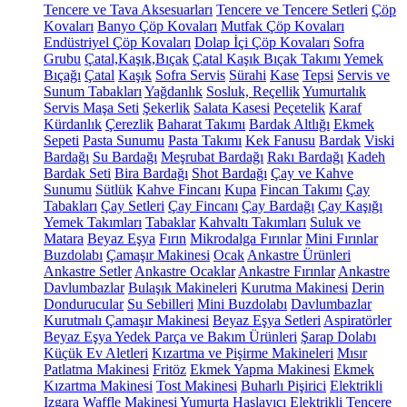
Tencere ve Tava Aksesuarları
Tencere ve Tencere Setleri
Çöp
Kovaları
Banyo Çöp Kovaları
Mutfak Çöp Kovaları
Endüstriyel Çöp Kovaları
Dolap İçi Çöp Kovaları
Sofra
Grubu
Çatal,Kaşık,Bıçak
Çatal Kaşık Bıçak Takımı
Yemek
Bıçağı
Çatal
Kaşık
Sofra Servis
Sürahi
Kase
Tepsi
Servis ve
Sunum Tabakları
Yağdanlık
Sosluk, Reçellik
Yumurtalık
Servis Maşa Seti
Şekerlik
Salata Kasesi
Peçetelik
Karaf
Kürdanlık
Çerezlik
Baharat Takımı
Bardak Altlığı
Ekmek
Sepeti
Pasta Sunumu
Pasta Takımı
Kek Fanusu
Bardak
Viski
Bardağı
Su Bardağı
Meşrubat Bardağı
Rakı Bardağı
Kadeh
Bardak Seti
Bira Bardağı
Shot Bardağı
Çay ve Kahve
Sunumu
Sütlük
Kahve Fincanı
Kupa
Fincan Takımı
Çay
Tabakları
Çay Setleri
Çay Fincanı
Çay Bardağı
Çay Kaşığı
Yemek Takımları
Tabaklar
Kahvaltı Takımları
Suluk ve
Matara
Beyaz Eşya
Fırın
Mikrodalga Fırınlar
Mini Fırınlar
Buzdolabı
Çamaşır Makinesi
Ocak
Ankastre Ürünleri
Ankastre Setler
Ankastre Ocaklar
Ankastre Fırınlar
Ankastre
Davlumbazlar
Bulaşık Makineleri
Kurutma Makinesi
Derin
Dondurucular
Su Sebilleri
Mini Buzdolabı
Davlumbazlar
Kurutmalı Çamaşır Makinesi
Beyaz Eşya Setleri
Aspiratörler
Beyaz Eşya Yedek Parça ve Bakım Ürünleri
Şarap Dolabı
Küçük Ev Aletleri
Kızartma ve Pişirme Makineleri
Mısır
Patlatma Makinesi
Fritöz
Ekmek Yapma Makinesi
Ekmek
Kızartma Makinesi
Tost Makinesi
Buharlı Pişirici
Elektrikli
Izgara
Waffle Makinesi
Yumurta Haşlayıcı
Elektrikli Tencere