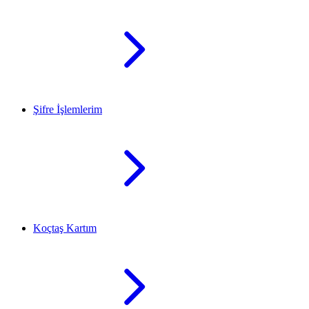
Şifre İşlemlerim
Koçtaş Kartım