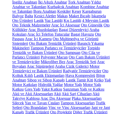
İngiliz Anahtarı
İki Ağızlı Anahtar
Tork Anahtarı
Yıldız
Anahtar ve Takımları
Kurbağcık Anahtarı
Kombine Anahtar
ve Takımları
Boru Anahtarı
Keskiler
Keser
Kargaburun
Balyoz
Balta
Kesici Aletler
Makas
Maket Bıçağı
Iskarpela
Oto Ürünleri
Lastik
Yaz Lastiği
Kış Lastiği
4 Mevsim Lastik
Oto Teknik Malzemeler
Araç İçi Aksesuar
Oto Güneşlik
Oto
Küllükler
Araç Buzdolapları
Bagaj Düzenleyici
Araba
Kokuları
Araç İçi Telefon Tutucular
Bagaj Havuzu
Oto
Paspası
Araç İçi Kamera
Oto Multimedya ve Görüntü
Sistemleri
Oto Bakım Temizlik Ürünleri
Basınçlı Yıkama
Makineleri
Tampon Parlatıcı ve Temizleyiciler
Torpido
Temizlik ve Bakım Ürünleri
Oto Şampuan
Oto Cila ve
Parlatıcı Ürünleri
Polyester Macun
Oto Cam Bakım Ürünleri
ve Temizleyiciler
Mikrofiber Bez
Araç Temizlik Seti
Araç
Boyaları
Araç Süpürgeleri
Araba Çizik Giderici
Motor
Temizleyici ve Bakım Ürünleri
Radyatör Temizleyiciler
Oto
Koltuk Kılıfı
Lastik Ekipmanları
Hava Kompresörü
Bijon
Anahtarı
Sibop ve Sibop Kapağı
Lastik Tamir Kiti
Kriko
Yağ
Motor Katkıları
Hidrolik Yağlar
Motor Yağı
Motor Yağı
Katkısı
Gres Yağı
Yakıt Katkısı
Şanzıman Yağı ve Katkısı
Akü ve Akü Aksesuarları
Akü
Akü Şarj Cihazları
Akü
Takviye Kablosu
Araç Dış Aksesuar
Plaka Aksesuarları
Silecek
Yan ve Tavan Çıtaları
Tampon Aksesuarları
Trafik
Setleri
Oto Brandaları
Vinç ve Vinç Aksesuarları
Jant ve Jant
Kapağı
Trafik Ürünleri
Oto Projektör
Diğer Trafik Ürünleri