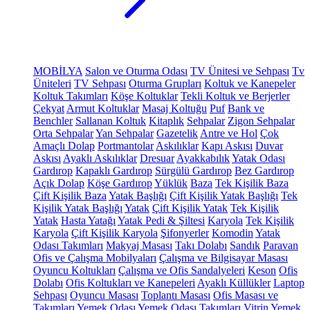
MOBİLYA
Salon ve Oturma Odası
TV Ünitesi ve Sehpası
Tv
Üniteleri
TV Sehpası
Oturma Grupları
Koltuk ve Kanepeler
Koltuk Takımları
Köşe Koltuklar
Tekli Koltuk ve Berjerler
Çekyat
Armut Koltuklar
Masaj Koltuğu
Puf
Bank ve
Benchler
Sallanan Koltuk
Kitaplık
Sehpalar
Zigon Sehpalar
Orta Sehpalar
Yan Sehpalar
Gazetelik
Antre ve Hol
Çok
Amaçlı Dolap
Portmantolar
Askılıklar
Kapı Askısı
Duvar
Askısı
Ayaklı Askılıklar
Dresuar
Ayakkabılık
Yatak Odası
Gardırop
Kapaklı Gardırop
Sürgülü Gardırop
Bez Gardırop
Açık Dolap
Köşe Gardırop
Yüklük
Baza
Tek Kişilik Baza
Çift Kişilik Baza
Yatak Başlığı
Çift Kişilik Yatak Başlığı
Tek
Kişilik Yatak Başlığı
Yatak
Çift Kişilik Yatak
Tek Kişilik
Yatak
Hasta Yatağı
Yatak Pedi & Şiltesi
Karyola
Tek Kişilik
Karyola
Çift Kişilik Karyola
Şifonyerler
Komodin
Yatak
Odası Takımları
Makyaj Masası
Takı Dolabı
Sandık
Paravan
Ofis ve Çalışma Mobilyaları
Çalışma ve Bilgisayar Masası
Oyuncu Koltukları
Çalışma ve Ofis Sandalyeleri
Keson
Ofis
Dolabı
Ofis Koltukları ve Kanepeleri
Ayaklı Küllükler
Laptop
Sehpası
Oyuncu Masası
Toplantı Masası
Ofis Masası ve
Takımları
Yemek Odası
Yemek Odası Takımları
Vitrin
Yemek