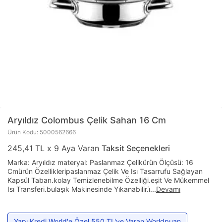
Aryıldız
Colombus Çelik Sahan 16 Cm
Ürün Kodu: 5000562666
245,41 TL x 9 Aya Varan
Taksit Seçenekleri
Marka: Aryıldız materyal: Paslanmaz Çelikürün Ölçüsü: 16
Cmürün Özellikleripaslanmaz Çelik Ve Isı Tasarrufu Sağlayan
Kapsül Taban.kolay Temizlenebilme Özelliği.eşit Ve Mükemmel
Isı Transferi.bulaşık Makinesinde Yıkanabilir.i̇
...
Devamı
Yapı Kredi World'e Özel 550 TL'ye Varan Worldpuan