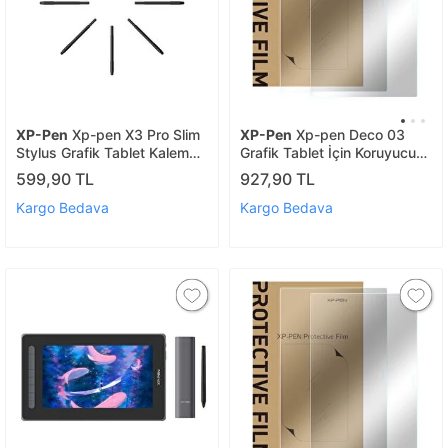
XP-Pen
Xp-pen X3 Pro Slim
XP-Pen
Xp-pen Deco 03
Stylus Grafik Tablet Kalem
Grafik Tablet İçin Koruyucu
Yedek Uç Paketi 20 Adet
Film 2 Adet
599,90 TL
927,90 TL
Normal - Artist Pro24 Gen2
4k/
Kargo Bedava
Kargo Bedava