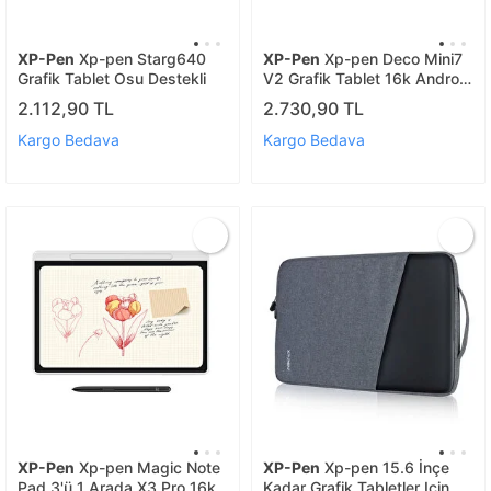
XP-Pen
Xp-pen Starg640
XP-Pen
Xp-pen Deco Mini7
Grafik Tablet Osu Destekli
V2 Grafik Tablet 16k Android
Windows
2.112,90 TL
2.730,90 TL
Kargo Bedava
Kargo Bedava
XP-Pen
Xp-pen Magic Note
XP-Pen
Xp-pen 15.6 İnçe
Pad 3'ü 1 Arada X3 Pro 16k
Kadar Grafik Tabletler Için