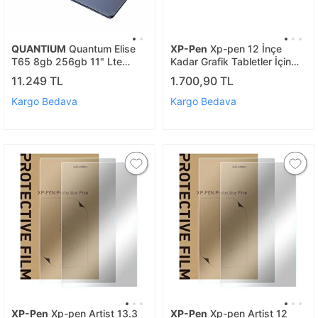
QUANTIUM
Quantum Elise
XP-Pen
Xp-pen 12 İnçe
T65 8gb 256gb 11" Lte
Kadar Grafik Tabletler İçin
Android 14 Gri Tablet
Koruyucu Kılıf Çanta Siyah
11.249 TL
1.700,90 TL
(deco Serisi Ve Artist 12)
Kargo Bedava
Kargo Bedava
XP-Pen
Xp-pen Artist 13.3
XP-Pen
Xp-pen Artist 12