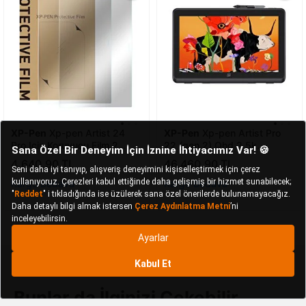
XP-Pen
Xp-pen Artist 24
XP-Pen
Xp-pen Artist Pro
Pro Için Koruyucu Film 2
22 (gen 2) Qhd 2.5k
Adet
Çözünürlük Grafik Ekran
4.640,90 TL
46.460,90 TL
Tablet
Kargo Bedava
Kargo Bedava
Bunlar da İlginizi Çekebilir