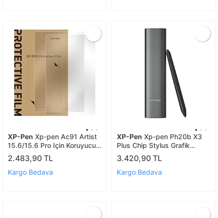
XP-Pen
Xp-pen Ac91 Artist
XP-Pen
Xp-pen Ph20b X3
15.6/15.6 Pro Için Koruyucu
Plus Chip Stylus Grafik
Film 2 Adet Protective Film
Tablet Kalemi + 9 Adet
2.483,90 TL
3.420,90 TL
Yedek Uç Artist 10/12/13/16
2nd Gen,d
Kargo Bedava
Kargo Bedava