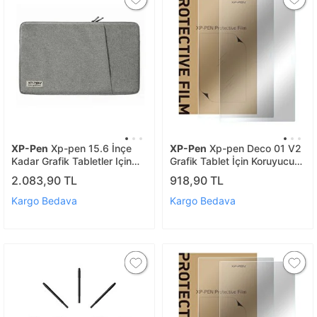
XP-Pen
Xp-pen 15.6 İnçe
XP-Pen
Xp-pen Deco 01 V2
Kadar Grafik Tabletler Için
Grafik Tablet İçin Koruyucu
Koruyucu Kılıf Çanta Düz
Film 2 Adet
2.083,90 TL
918,90 TL
Renk (artist 15.6/ 15.6 Pro/pr
Kargo Bedava
Kargo Bedava