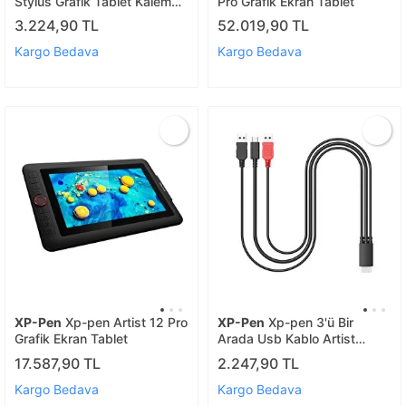
Stylus Grafik Tablet Kalem
Pro Grafik Ekran Tablet
Artist Pro 14/16/19/22/24
3.224,90 TL
52.019,90 TL
(gen 2)/artist 22
Plus/13.3/15.6
Kargo Bedava
Kargo Bedava
XP-Pen
Xp-pen Artist 12 Pro
XP-Pen
Xp-pen 3'ü Bir
Grafik Ekran Tablet
Arada Usb Kablo Artist
12pro /13.3pro /15.6pro
17.587,90 TL
2.247,90 TL
Kargo Bedava
Kargo Bedava