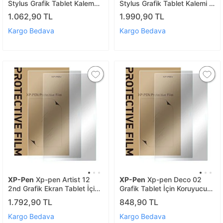
Stylus Grafik Tablet Kalem
Stylus Grafik Tablet Kalemi -
Yedek Uç Paketi 20 Adet
Innovator 16 Uyumlu
1.062,90 TL
1.990,90 TL
Keçe - Artist Pro24 Gen2
4k/p
Kargo Bedava
Kargo Bedava
XP-Pen
Xp-pen Artist 12
XP-Pen
Xp-pen Deco 02
2nd Grafik Ekran Tablet İçin
Grafik Tablet İçin Koruyucu
Koruyucu Film 2 Adet
Film 2 Adet
1.792,90 TL
848,90 TL
Kargo Bedava
Kargo Bedava