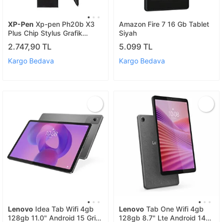
XP-Pen
Xp-pen Ph20b X3
Amazon Fire 7 16 Gb Tablet
Plus Chip Stylus Grafik
Siyah
Tablet Kalemi Artist
2.747,90 TL
5.099 TL
10/12/13/16 2nd Gen,deco
M/mwl/lw, Arti
Kargo Bedava
Kargo Bedava
Lenovo
Idea Tab Wifi 4gb
Lenovo
Tab One Wifi 4gb
128gb 11.0" Android 15 Gri
128gb 8.7" Lte Android 14