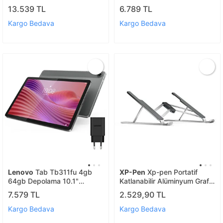
Tablet+(kalem+kılıf)
Gri Tablet
13.539 TL
6.789 TL
Kargo Bedava
Kargo Bedava
Lenovo
Tab Tb311fu 4gb
XP-Pen
Xp-pen Portatif
64gb Depolama 10.1"
Katlanabilir Alüminyum Grafik
Wuxga (1920x1200) Ips
Ekran Tablet Standı
7.579 TL
2.529,90 TL
Ip52 Android Tablet -
Zaek0030tr
Kargo Bedava
Kargo Bedava