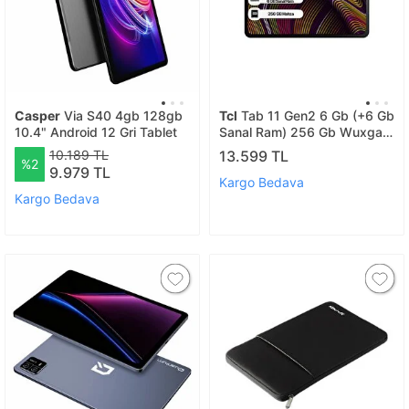
Casper
Via S40 4gb 128gb
Tcl
Tab 11 Gen2 6 Gb (+6 Gb
10.4" Android 12 Gri Tablet
Sanal Ram) 256 Gb Wuxga
11" Tablet
10.189 TL
13.599 TL
%2
9.979 TL
Kargo Bedava
Kargo Bedava