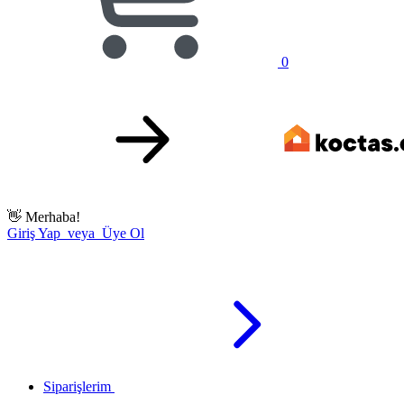
0
👋
Merhaba!
Giriş Yap veya Üye Ol
Siparişlerim