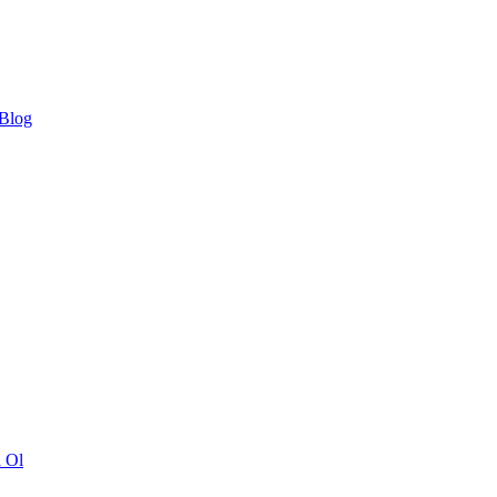
 Blog
ı Ol