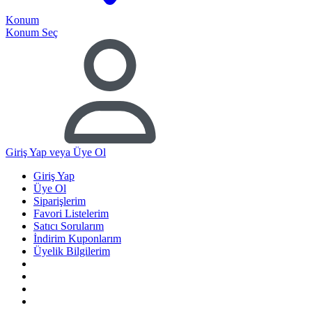
Konum
Konum Seç
Giriş Yap
veya Üye Ol
Giriş Yap
Üye Ol
Siparişlerim
Favori Listelerim
Satıcı Sorularım
İndirim Kuponlarım
Üyelik Bilgilerim