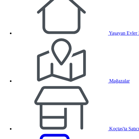
Yaşayan Evler
Mağazalar
Koçtaş'ta Satıc