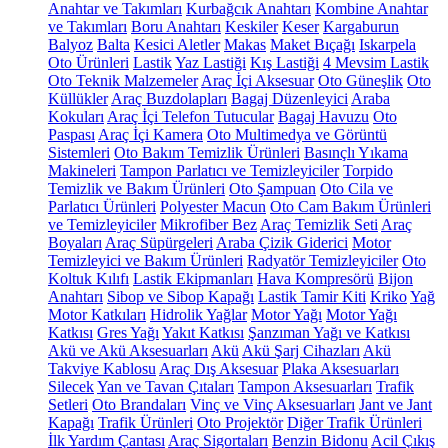
Anahtar ve Takımları
Kurbağcık Anahtarı
Kombine Anahtar
ve Takımları
Boru Anahtarı
Keskiler
Keser
Kargaburun
Balyoz
Balta
Kesici Aletler
Makas
Maket Bıçağı
Iskarpela
Oto Ürünleri
Lastik
Yaz Lastiği
Kış Lastiği
4 Mevsim Lastik
Oto Teknik Malzemeler
Araç İçi Aksesuar
Oto Güneşlik
Oto
Küllükler
Araç Buzdolapları
Bagaj Düzenleyici
Araba
Kokuları
Araç İçi Telefon Tutucular
Bagaj Havuzu
Oto
Paspası
Araç İçi Kamera
Oto Multimedya ve Görüntü
Sistemleri
Oto Bakım Temizlik Ürünleri
Basınçlı Yıkama
Makineleri
Tampon Parlatıcı ve Temizleyiciler
Torpido
Temizlik ve Bakım Ürünleri
Oto Şampuan
Oto Cila ve
Parlatıcı Ürünleri
Polyester Macun
Oto Cam Bakım Ürünleri
ve Temizleyiciler
Mikrofiber Bez
Araç Temizlik Seti
Araç
Boyaları
Araç Süpürgeleri
Araba Çizik Giderici
Motor
Temizleyici ve Bakım Ürünleri
Radyatör Temizleyiciler
Oto
Koltuk Kılıfı
Lastik Ekipmanları
Hava Kompresörü
Bijon
Anahtarı
Sibop ve Sibop Kapağı
Lastik Tamir Kiti
Kriko
Yağ
Motor Katkıları
Hidrolik Yağlar
Motor Yağı
Motor Yağı
Katkısı
Gres Yağı
Yakıt Katkısı
Şanzıman Yağı ve Katkısı
Akü ve Akü Aksesuarları
Akü
Akü Şarj Cihazları
Akü
Takviye Kablosu
Araç Dış Aksesuar
Plaka Aksesuarları
Silecek
Yan ve Tavan Çıtaları
Tampon Aksesuarları
Trafik
Setleri
Oto Brandaları
Vinç ve Vinç Aksesuarları
Jant ve Jant
Kapağı
Trafik Ürünleri
Oto Projektör
Diğer Trafik Ürünleri
İlk Yardım Çantası
Araç Sigortaları
Benzin Bidonu
Acil Çıkış