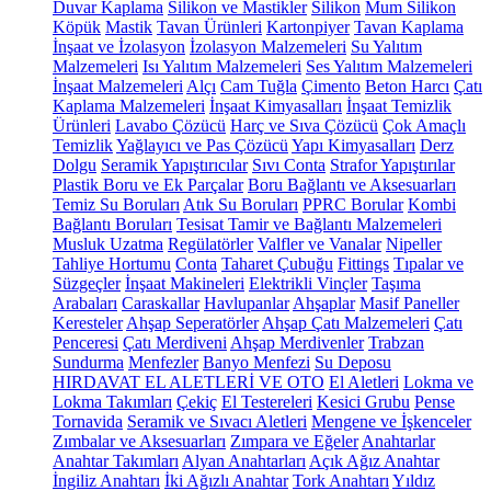
Duvar Kaplama
Silikon ve Mastikler
Silikon
Mum Silikon
Köpük
Mastik
Tavan Ürünleri
Kartonpiyer
Tavan Kaplama
İnşaat ve İzolasyon
İzolasyon Malzemeleri
Su Yalıtım
Malzemeleri
Isı Yalıtım Malzemeleri
Ses Yalıtım Malzemeleri
İnşaat Malzemeleri
Alçı
Cam Tuğla
Çimento
Beton Harcı
Çatı
Kaplama Malzemeleri
İnşaat Kimyasalları
İnşaat Temizlik
Ürünleri
Lavabo Çözücü
Harç ve Sıva Çözücü
Çok Amaçlı
Temizlik
Yağlayıcı ve Pas Çözücü
Yapı Kimyasalları
Derz
Dolgu
Seramik Yapıştırıcılar
Sıvı Conta
Strafor Yapıştırılar
Plastik Boru ve Ek Parçalar
Boru Bağlantı ve Aksesuarları
Temiz Su Boruları
Atık Su Boruları
PPRC Borular
Kombi
Bağlantı Boruları
Tesisat Tamir ve Bağlantı Malzemeleri
Musluk Uzatma
Regülatörler
Valfler ve Vanalar
Nipeller
Tahliye Hortumu
Conta
Taharet Çubuğu
Fittings
Tıpalar ve
Süzgeçler
İnşaat Makineleri
Elektrikli Vinçler
Taşıma
Arabaları
Caraskallar
Havlupanlar
Ahşaplar
Masif Paneller
Keresteler
Ahşap Seperatörler
Ahşap Çatı Malzemeleri
Çatı
Penceresi
Çatı Merdiveni
Ahşap Merdivenler
Trabzan
Sundurma
Menfezler
Banyo Menfezi
Su Deposu
HIRDAVAT EL ALETLERİ VE OTO
El Aletleri
Lokma ve
Lokma Takımları
Çekiç
El Testereleri
Kesici Grubu
Pense
Tornavida
Seramik ve Sıvacı Aletleri
Mengene ve İşkenceler
Zımbalar ve Aksesuarları
Zımpara ve Eğeler
Anahtarlar
Anahtar Takımları
Alyan Anahtarları
Açık Ağız Anahtar
İngiliz Anahtarı
İki Ağızlı Anahtar
Tork Anahtarı
Yıldız