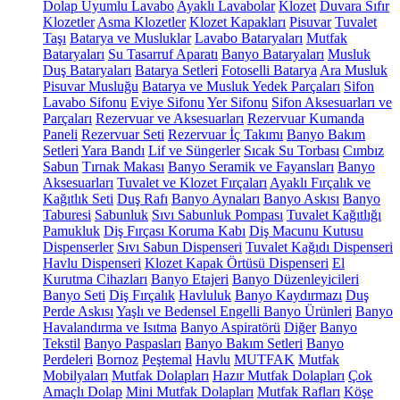
Dolap Uyumlu Lavabo
Ayaklı Lavabolar
Klozet
Duvara Sıfır
Klozetler
Asma Klozetler
Klozet Kapakları
Pisuvar
Tuvalet
Taşı
Batarya ve Musluklar
Lavabo Bataryaları
Mutfak
Bataryaları
Su Tasarruf Aparatı
Banyo Bataryaları
Musluk
Duş Bataryaları
Batarya Setleri
Fotoselli Batarya
Ara Musluk
Pisuvar Musluğu
Batarya ve Musluk Yedek Parçaları
Sifon
Lavabo Sifonu
Eviye Sifonu
Yer Sifonu
Sifon Aksesuarları ve
Parçaları
Rezervuar ve Aksesuarları
Rezervuar Kumanda
Paneli
Rezervuar Seti
Rezervuar İç Takımı
Banyo Bakım
Setleri
Yara Bandı
Lif ve Süngerler
Sıcak Su Torbası
Cımbız
Sabun
Tırnak Makası
Banyo Seramik ve Fayansları
Banyo
Aksesuarları
Tuvalet ve Klozet Fırçaları
Ayaklı Fırçalık ve
Kağıtlık Seti
Duş Rafı
Banyo Aynaları
Banyo Askısı
Banyo
Taburesi
Sabunluk
Sıvı Sabunluk Pompası
Tuvalet Kağıtlığı
Pamukluk
Diş Fırçası Koruma Kabı
Diş Macunu Kutusu
Dispenserler
Sıvı Sabun Dispenseri
Tuvalet Kağıdı Dispenseri
Havlu Dispenseri
Klozet Kapak Örtüsü Dispenseri
El
Kurutma Cihazları
Banyo Etajeri
Banyo Düzenleyicileri
Banyo Seti
Diş Fırçalık
Havluluk
Banyo Kaydırmazı
Duş
Perde Askısı
Yaşlı ve Bedensel Engelli Banyo Ürünleri
Banyo
Havalandırma ve Isıtma
Banyo Aspiratörü
Diğer
Banyo
Tekstil
Banyo Paspasları
Banyo Bakım Setleri
Banyo
Perdeleri
Bornoz
Peştemal
Havlu
MUTFAK
Mutfak
Mobilyaları
Mutfak Dolapları
Hazır Mutfak Dolapları
Çok
Amaçlı Dolap
Mini Mutfak Dolapları
Mutfak Rafları
Köşe