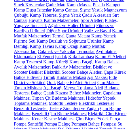
Sinek Kovucular
Çadır Matı
Kamp Masası
Pusula
Kampet
Kamp Duşu
Isıtıcılar
Kamp Çantası
Şişme Yastık
Magnezyum
Çubuğu
Kamp Taburesi
Şişme Yatak
Çadır Aksesuarı
Sırt
Çantası
Hayatta Kalma Malzemeleri
Spor Aletleri
Pilates,
Yoga ve Jimnastik
Ağırlık ve Halter Ürünleri
Fitness ve
Kardiyo Ürünleri
Diğer Spor Ürünleri
Valiz ve Bavul
Kamp
Mutfak Malzemeleri
Termal Çanta
Matara
Kamp Yemek
Pişirme Seti
Kamp Buzluk ve Soğutucu Ürünler
Kamp
Demliği
Kamp Tavası
Kamp Ocağı
Kamp Mutfak
Aksesuarları
Çakmak ve Yakıcılar
Termoslar
Aydınlatma
Ekipmanları
El Feneri
Işıldak
Kafa Lambası
Kamp El Aletleri
Kamp Testeresi
Kamp Küreği
Kamp Bıçağı
Kamp Baltası
Avcılık Malzemeleri
Balık Av Malzemeleri
Bisiklet ve
Scooter
Bisiklet
Elektrikli Scooter
Bahçe Aletleri
Çapa
Kürek
Bahçe Eldiveni
Tırmık
Budama Makası
Aşı Makası
Fide
Dikici ve Sökücü
Orak
Bahçe El Aleti Setleri
Çim Makası
Tırpan Misinası
Aşı Bıçağı
Meyve Toplama Aleti
Budama
Testeresi
Bahçe Çatalı
Kazma
Bahçe Makineleri
Çapalama
Makinesi
Tırpan
Çit Budama Makinesi
Hidrofor
Yaprak
Toplama Makinesi
Motorlu Testere
Elektrikli Testereler
Benzinli Testereler
Testere Zincirleri ve Yağları
Çim Biçme
Makinesi
Benzinli Çim Biçme Makinesi
Elektrikli Çim Biçme
Makinesi
Kenar Kesme Makinesi
Çim Biçme Yedek Parça
Pompa
Santrifüj Pompa
Dalgıç Pompası
Bahçe Pompası
Su