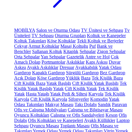
MOBİLYA
Salon ve Oturma Odası
TV Ünitesi ve Sehpası
Tv
Üniteleri
TV Sehpası
Oturma Grupları
Koltuk ve Kanepeler
Koltuk Takımları
Köşe Koltuklar
Tekli Koltuk ve Berjerler
Çekyat
Armut Koltuklar
Masaj Koltuğu
Puf
Bank ve
Benchler
Sallanan Koltuk
Kitaplık
Sehpalar
Zigon Sehpalar
Orta Sehpalar
Yan Sehpalar
Gazetelik
Antre ve Hol
Çok
Amaçlı Dolap
Portmantolar
Askılıklar
Kapı Askısı
Duvar
Askısı
Ayaklı Askılıklar
Dresuar
Ayakkabılık
Yatak Odası
Gardırop
Kapaklı Gardırop
Sürgülü Gardırop
Bez Gardırop
Açık Dolap
Köşe Gardırop
Yüklük
Baza
Tek Kişilik Baza
Çift Kişilik Baza
Yatak Başlığı
Çift Kişilik Yatak Başlığı
Tek
Kişilik Yatak Başlığı
Yatak
Çift Kişilik Yatak
Tek Kişilik
Yatak
Hasta Yatağı
Yatak Pedi & Şiltesi
Karyola
Tek Kişilik
Karyola
Çift Kişilik Karyola
Şifonyerler
Komodin
Yatak
Odası Takımları
Makyaj Masası
Takı Dolabı
Sandık
Paravan
Ofis ve Çalışma Mobilyaları
Çalışma ve Bilgisayar Masası
Oyuncu Koltukları
Çalışma ve Ofis Sandalyeleri
Keson
Ofis
Dolabı
Ofis Koltukları ve Kanepeleri
Ayaklı Küllükler
Laptop
Sehpası
Oyuncu Masası
Toplantı Masası
Ofis Masası ve
Takımları
Yemek Odası
Yemek Odası Takımları
Vitrin
Yemek