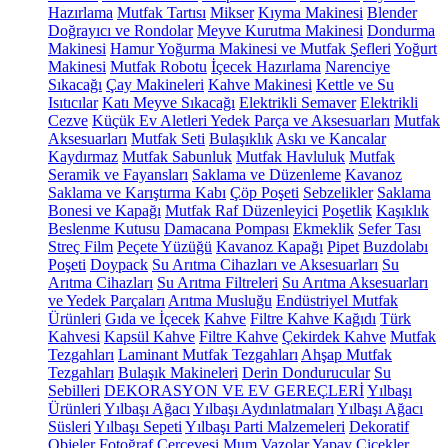
Hazırlama
Mutfak Tartısı
Mikser
Kıyma Makinesi
Blender
Doğrayıcı ve Rondolar
Meyve Kurutma Makinesi
Dondurma
Makinesi
Hamur Yoğurma Makinesi ve Mutfak Şefleri
Yoğurt
Makinesi
Mutfak Robotu
İçecek Hazırlama
Narenciye
Sıkacağı
Çay Makineleri
Kahve Makinesi
Kettle ve Su
Isıtıcılar
Katı Meyve Sıkacağı
Elektrikli Semaver
Elektrikli
Cezve
Küçük Ev Aletleri Yedek Parça ve Aksesuarları
Mutfak
Aksesuarları
Mutfak Seti
Bulaşıklık
Askı ve Kancalar
Kaydırmaz
Mutfak Sabunluk
Mutfak Havluluk
Mutfak
Seramik ve Fayansları
Saklama ve Düzenleme
Kavanoz
Saklama ve Karıştırma Kabı
Çöp Poşeti
Sebzelikler
Saklama
Bonesi ve Kapağı
Mutfak Raf Düzenleyici
Poşetlik
Kaşıklık
Beslenme Kutusu
Damacana Pompası
Ekmeklik
Sefer Tası
Streç Film
Peçete Yüzüğü
Kavanoz Kapağı
Pipet
Buzdolabı
Poşeti
Doypack
Su Arıtma Cihazları ve Aksesuarları
Su
Arıtma Cihazları
Su Arıtma Filtreleri
Su Arıtma Aksesuarları
ve Yedek Parçaları
Arıtma Musluğu
Endüstriyel Mutfak
Ürünleri
Gıda ve İçecek
Kahve
Filtre Kahve Kağıdı
Türk
Kahvesi
Kapsül Kahve
Filtre Kahve
Çekirdek Kahve
Mutfak
Tezgahları
Laminant Mutfak Tezgahları
Ahşap Mutfak
Tezgahları
Bulaşık Makineleri
Derin Dondurucular
Su
Sebilleri
DEKORASYON VE EV GEREÇLERİ
Yılbaşı
Ürünleri
Yılbaşı Ağacı
Yılbaşı Aydınlatmaları
Yılbaşı Ağacı
Süsleri
Yılbaşı Sepeti
Yılbaşı Parti Malzemeleri
Dekoratif
Objeler
Fotoğraf Çerçevesi
Mum
Vazolar
Yapay Çiçekler