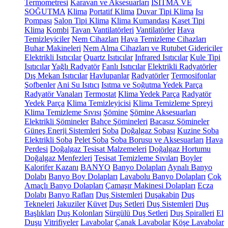
Termometresi
Karavan ve Aksesuarları
ISITMA VE
SOĞUTMA
Klima
Portatif Klima
Duvar Tipi Klima
Isı
Pompası
Salon Tipi Klima
Klima Kumandası
Kaset Tipi
Klima
Kombi
Tavan Vantilatörleri
Vantilatörler
Hava
Temizleyiciler
Nem Cihazları
Hava Temizleme Cihazları
Buhar Makineleri
Nem Alma Cihazları ve Rutubet Gidericiler
Elektrikli Isıtıcılar
Quartz Isıtıcılar
Infrared Isıtıcılar
Kule Tipi
Isıtıcılar
Yağlı Radyatör
Fanlı Isıtıcılar
Elektrikli Radyatörler
Dış Mekan Isıtıcılar
Havlupanlar
Radyatörler
Termosifonlar
Şofbenler
Ani Su Isıtıcı
Isıtma ve Soğutma Yedek Parça
Radyatör Vanaları
Termostat
Klima Yedek Parça
Radyatör
Yedek Parça
Klima Temizleyicisi
Klima Temizleme Spreyi
Klima Temizleme Sıvısı
Şömine
Şömine Aksesuarları
Elektrikli Şömineler
Bahçe Şömineleri
Bacasız Şömineler
Güneş Enerji Sistemleri
Soba
Doğalgaz Sobası
Kuzine Soba
Elektrikli Soba
Pelet Soba
Soba Borusu ve Aksesuarları
Hava
Perdesi
Doğalgaz Tesisat Malzemeleri
Doğalgaz Hortumu
Doğalgaz Menfezleri
Tesisat Temizleme Sıvıları
Boyler
Kalorifer Kazanı
BANYO
Banyo Dolapları
Aynalı Banyo
Dolabı
Banyo Boy Dolapları
Lavabolu Banyo Dolapları
Çok
Amaçlı Banyo Dolapları
Çamaşır Makinesi Dolapları
Ecza
Dolabı
Banyo Rafları
Duş Sistemleri
Duşakabin
Duş
Tekneleri
Jakuziler
Küvet
Duş Setleri
Duş Sistemleri
Duş
Başlıkları
Duş Kolonları
Sürgülü Duş Setleri
Duş Spiralleri
El
Duşu
Vitrifiyeler
Lavabolar
Çanak Lavabolar
Köşe Lavabolar