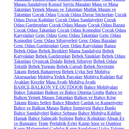
Masası Sandalyesi
Konsol
Servis Masaları
Masa ve Masa
Takımları
Yemek Masası ve Takımları
Mutfak Masası ve
Takımları
Çocuk Odası
Çocuk Odası Duvar Stickerları
Çocuk
Odası Duvar Kağıtları
Çocuk Odası Sandalyeleri
Çocuk
Odası Gardıropları
Çocuk Odası Masası
Çocuk Odası Bazası
Çocuk Odası Takımları
Çocuk Odası Komodini
Çocuk Odası
Karyolaları
Genç Odası
Genç Odası Takımları
Genç Odası
Komodini
Genç Odası Şifonyerleri
Genç Odası Bazaları
Genç Odası Gardıropları
Genç Odası Karyolaları
Ranza
Bebek Odası
Bebek Beşikleri
Mama Sandalyesi
Bebek
Karyolaları
Bebek Gardıropları
Bebek Yatakları
Bebek Odası
Takımları
Oyuncak Dolabı
Bebek Şifonyer
Bebek Odası
Tekstili
Bebek Yorganı
Bebek Çarşafı
Bebek Nevresim
Takımı
Bebek Battaniyesi
Bebek Uyku Seti
Mobilya
Aksesuarları
Mobilya Yedek Parçaları
Mobilya Kulpları
Raf
Ayakları
Keçeler
Masa Ayağı
Mobilya Ayağı
BAHÇE,BALKON VE OUTDOOR
Bahçe Mobilyaları
Bahçe Takımları
Balkon ve Bahçe Oturma Grubu
Bahçe ve
Balkon Yemek Masası Takımları
Balkon ve Bahçe Köşe
Takımı
Bistro Setleri
Bahçe Minderi
Çardak ve Kameriyeler
Bahçe ve Balkon Masası
Bahçe Şemsiyesi
Bahçe Bankı
Bahçe Sandalyeleri
Bahçe Sehpası
Bahçe Mobilya Kılıfları
Hamak
Bahçe Salıncağı
Şezlong
Bahçe Koltukları
Ahşap Ev
ve Bungalov
Tente
Prefabrik Evler
Kamp Spor ve Outdoor
Kamp Malzemeleri
Çadırlar
Kamp Sandalyesi
Uyku Tulumu