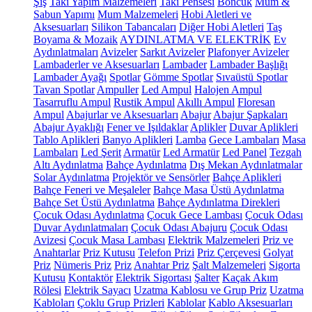
Şiş
Takı Yapım Malzemeleri
Takı Pensesi
Boncuk
Mum &
Sabun Yapımı
Mum Malzemeleri
Hobi Aletleri ve
Aksesuarları
Silikon Tabancaları
Diğer Hobi Aletleri
Taş
Boyama & Mozaik
AYDINLATMA VE ELEKTRİK
Ev
Aydınlatmaları
Avizeler
Sarkıt Avizeler
Plafonyer Avizeler
Lambaderler ve Aksesuarları
Lambader
Lambader Başlığı
Lambader Ayağı
Spotlar
Gömme Spotlar
Sıvaüstü Spotlar
Tavan Spotlar
Ampuller
Led Ampul
Halojen Ampul
Tasarruflu Ampul
Rustik Ampul
Akıllı Ampul
Floresan
Ampul
Abajurlar ve Aksesuarları
Abajur
Abajur Şapkaları
Abajur Ayaklığı
Fener ve Işıldaklar
Aplikler
Duvar Aplikleri
Tablo Aplikleri
Banyo Aplikleri
Lamba
Gece Lambaları
Masa
Lambaları
Led Şerit
Armatür
Led Armatür
Led Panel
Tezgah
Altı Aydınlatma
Bahçe Aydınlatma
Dış Mekan Aydınlatmalar
Solar Aydınlatma
Projektör ve Sensörler
Bahçe Aplikleri
Bahçe Feneri ve Meşaleler
Bahçe Masa Üstü Aydınlatma
Bahçe Set Üstü Aydınlatma
Bahçe Aydınlatma Direkleri
Çocuk Odası Aydınlatma
Çocuk Gece Lambası
Çocuk Odası
Duvar Aydınlatmaları
Çocuk Odası Abajuru
Çocuk Odası
Avizesi
Çocuk Masa Lambası
Elektrik Malzemeleri
Priz ve
Anahtarlar
Priz Kutusu
Telefon Prizi
Priz Çerçevesi
Golyat
Priz
Nümeris Priz
Priz
Anahtar Priz
Şalt Malzemeleri
Sigorta
Kutusu
Kontaktör
Elektrik Sigortası
Şalter
Kaçak Akım
Rölesi
Elektrik Sayacı
Uzatma Kablosu ve Grup Priz
Uzatma
Kabloları
Çoklu Grup Prizleri
Kablolar
Kablo Aksesuarları