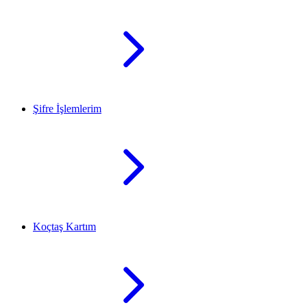
Şifre İşlemlerim
Koçtaş Kartım