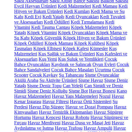
Saksı Aksesuarları
Saksı Altlığı
Bahçe Saksısı
Balkon Saksısı
Evcil Hayvan Ürünleri
Kedi Malzemeleri
Kedi Maması
Kedi
Hijyen ve Bakım Ürünleri
Kedi Kumları
Kedi Mama ve Su
Kabı
Kedi Evi
Kedi Yatağı
Kedi Oyuncakları
Kedi Tuvaleti
ve Aksesuarları
Kedi Ödülleri
Kedi Tırmalaması
Kedi
Vitamini
Kedi Taşıma Çantası
Köpek Malzemeleri
Köpek
Yatağı
Köpek Vitamini
Köpek Oyuncakları
Köpek Mama ve
Su Kabı
Köpek Güvenlik
Köpek Hijyen ve Bakım Ürünleri
Köpek Ödülleri
Köpek Maması
Köpek Kulübesi
Köpek
Tasmaları
Köpek Elbisesi
Köpek Kafesi
Kümesler
Kuş
Malzemeleri
Kuş Sağlık ve Bakım Ürünleri
Kuş Kafesleri ve
Aksesuarları
Kuş Yemi
Kuş Suluk ve Yemlikleri
Çocuk
Bahçe Oyuncakları
Kaydırak ve Salıncak
Oyun Evleri
Çocuk
Bahçe Sandalyeleri
Çocuk Bahçe Masaları
Uçurtma
Çocuk
Scooter
Çocuk Kaykay
Su Tabancası
Şişme Oyuncaklar
Akülü Araba
Su Aktivite Ürünleri
Şişme Havuz
Şişme Deniz
Yatağı
Şişme Deniz Topu
Can Yeleği
Can Simidi ve Deniz
Simidi
Şişme Deniz Kolluğu
Şişme Bot
Havuz Bonesi
Kano
Havuz Malzemeleri
Havuz Yapı Malzemeleri
Nozul
Havuz
Kenar Izgarası
Havuz Filtresi
Havuz Örtü Sistemleri
Su
Perdesi
Havuz Dip Süzgeç
Havuz ve Dozaj Pompası
Havuz
Kimyasalları
Havuz Temizlik Ekipmanları
Havuz Süpürge
Hortumu
Havuz Kepçesi
Havuz Robotu
Havuz Süpürgesi ve
Fırçası
Havuz Merdiveni
Havuz Duşu ve Masaj Jeti
Havuz
Aydınlatma ve Isıtma
Havuz Trafosu
Havuz Ampulü
Havuz