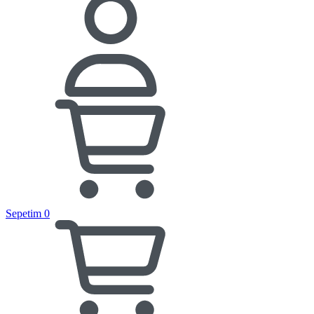
Sepetim
0