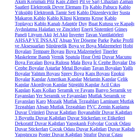
Akım Korumalı Priz
Kapı Zilleri
Pil ve Şarj Cihazları
Zaman
Saatleri
Elektronik Devre Elemanı
Fiş
Kablo Pabucu
Kablo
Yüksüğü
Elektronik Tamir Seti
Kablo Düzenleyiciler
Susta
Makaron Kablo
Kablo Klipsi
Klemens
Kroşe
Kablo
Toplayıcı
Kablo Kanalı
Adaptör
Duy
Buat Kutusu ve Kapağı
Aydınlatma Halatları ve Zincirleri
Enerji Sistemleri
Güneş
Paneli
Lityum Akü
Jel Akü
İnverter
Tavan Vantilatörleri
AHŞAP VE İNŞAAT
Ahşap Yer Döşeme
Parke
Parke Profil
ve Aksesuarları
Süpürgelik
Boya ve Boya Malzemeleri
Hobi
Boyaları
Tempare Boyası
Boya Malzemeleri
Tinerler
Maskeleme Bandı
Vernik
Spatula
Hışır Örtü
Duvar Macunu
Boya Fırçaları
Boya Rulosu
Mala
Boya
İç Cephe Boyalar
Dış
Cephe Boyalar
Astarlar
Metal Boyaları
Tavan Boyaları
Yağlı
Boyalar
Yalıtım Boyası
Sprey Boya
Kapı Boyası
Epoksi
Boyalar
Kapılar
Amerikan Kapılar
Melamin Kapılar
Çelik
Kapılar
Akordiyon Kapılar
Sürgülü Kapılar
Acil Çıkış
Kapıları
Kapı Kolları
Seramik ve Fayans
Banyo Seramik ve
Fayansları
Yer Seramik ve Fayansları
Mutfak Seramik ve
Fayansları
Karo
Mozaik
Mutfak Tezgahları
Laminant Mutfak
Tezgahları
Ahşap Mutfak Tezgahları
PVC Zemin Kaplama
Duvar Ürünleri
Duvar Kağıtları
Boyanabilir Duvar Kağıtları
3 Boyutlu Duvar Kağıtları
Duvar Stickerları ve Etiketleri
Dekoratif Duvar Kağıtları
Yapışkanlı Folyolar
Çocuk Odası
Duvar Stickerları
Çocuk Odası Duvar Kağıtları
Duvar Kağıdı
Yapıştırıcısı
Poster Duvar Kağıtları
Strafor
Duvar Çıtası