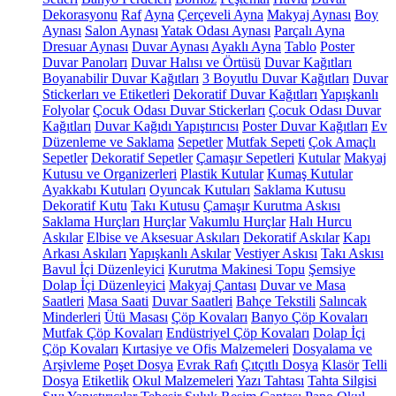
Dekorasyonu
Raf
Ayna
Çerçeveli Ayna
Makyaj Aynası
Boy
Aynası
Salon Aynası
Yatak Odası Aynası
Parçalı Ayna
Dresuar Aynası
Duvar Aynası
Ayaklı Ayna
Tablo
Poster
Duvar Panoları
Duvar Halısı ve Örtüsü
Duvar Kağıtları
Boyanabilir Duvar Kağıtları
3 Boyutlu Duvar Kağıtları
Duvar
Stickerları ve Etiketleri
Dekoratif Duvar Kağıtları
Yapışkanlı
Folyolar
Çocuk Odası Duvar Stickerları
Çocuk Odası Duvar
Kağıtları
Duvar Kağıdı Yapıştırıcısı
Poster Duvar Kağıtları
Ev
Düzenleme ve Saklama
Sepetler
Mutfak Sepeti
Çok Amaçlı
Sepetler
Dekoratif Sepetler
Çamaşır Sepetleri
Kutular
Makyaj
Kutusu ve Organizerleri
Plastik Kutular
Kumaş Kutular
Ayakkabı Kutuları
Oyuncak Kutuları
Saklama Kutusu
Dekoratif Kutu
Takı Kutusu
Çamaşır Kurutma Askısı
Saklama Hurçları
Hurçlar
Vakumlu Hurçlar
Halı Hurcu
Askılar
Elbise ve Aksesuar Askıları
Dekoratif Askılar
Kapı
Arkası Askıları
Yapışkanlı Askılar
Vestiyer Askısı
Takı Askısı
Bavul İçi Düzenleyici
Kurutma Makinesi Topu
Şemsiye
Dolap İçi Düzenleyici
Makyaj Çantası
Duvar ve Masa
Saatleri
Masa Saati
Duvar Saatleri
Bahçe Tekstili
Salıncak
Minderleri
Ütü Masası
Çöp Kovaları
Banyo Çöp Kovaları
Mutfak Çöp Kovaları
Endüstriyel Çöp Kovaları
Dolap İçi
Çöp Kovaları
Kırtasiye ve Ofis Malzemeleri
Dosyalama ve
Arşivleme
Poşet Dosya
Evrak Rafı
Çıtçıtlı Dosya
Klasör
Telli
Dosya
Etiketlik
Okul Malzemeleri
Yazı Tahtası
Tahta Silgisi