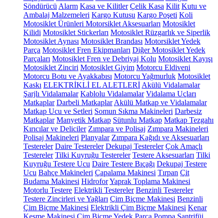
Söndürücü
Alarm
Kasa ve Kilitler
Çelik Kasa
Kilit
Kutu ve
Ambalaj Malzemeleri
Kargo Kutusu
Kargo Poşeti
Koli
Motosiklet Ürünleri
Motorsiklet Aksesuarları
Motosiklet
Kilidi
Motosiklet Stickerları
Motosiklet Rüzgarlık ve Siperlik
Motosiklet Aynası
Motosiklet Brandası
Motorsiklet Yedek
Parça
Motosiklet Fren Ekipmanları
Diğer Motosiklet Yedek
Parçaları
Motosiklet Fren ve Debriyaj Kolu
Motosiklet Kayışı
Motosiklet Zinciri
Motosiklet Giyim
Motorcu Eldiveni
Motorcu Botu ve Ayakkabısı
Motorcu Yağmurluk
Motosiklet
Kaskı
ELEKTRİKLİ EL ALETLERİ
Akülü Vidalamalar
Şarjlı Vidalamalar
Kablolu Vidalamalar
Vidalama Uçları
Matkaplar
Darbeli Matkaplar
Akülü Matkap ve Vidalamalar
Matkap Ucu ve Setleri
Somun Sıkma Makineleri
Darbesiz
Matkaplar
Manyetik Matkap
Sütunlu Matkap
Matkap Tezgahı
Kırıcılar ve Deliciler
Zımpara ve Polisaj
Zımpara Makineleri
Polisaj Makineleri
Planyalar
Zımpara Kağıdı ve Aksesuarları
Testereler
Daire Testereler
Dekupaj Testereler
Çok Amaçlı
Testereler
Tilki Kuyruğu Testereler
Testere Aksesuarları
Tilki
Kuyruğu Testere Ucu
Daire Testere Bıçağı
Dekupaj Testere
Ucu
Bahçe Makineleri
Çapalama Makinesi
Tırpan
Çit
Budama Makinesi
Hidrofor
Yaprak Toplama Makinesi
Motorlu Testere
Elektrikli Testereler
Benzinli Testereler
Testere Zincirleri ve Yağları
Çim Biçme Makinesi
Benzinli
Çim Biçme Makinesi
Elektrikli Çim Biçme Makinesi
Kenar
Kesme Makinesi
Çim Biçme Yedek Parça
Pompa
Santrifüj