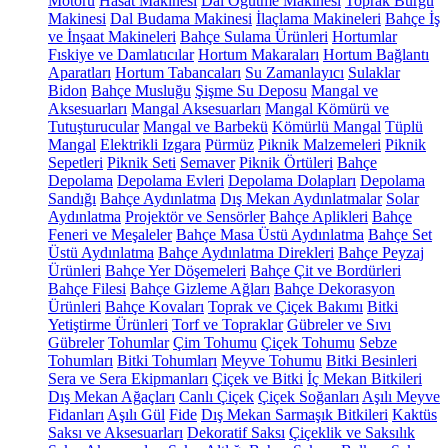
Motoru
Hasat Makinesi
Dal Öğütme Makinesi
Toprak Burgu
Makinesi
Dal Budama Makinesi
İlaçlama Makineleri
Bahçe İş
ve İnşaat Makineleri
Bahçe Sulama Ürünleri
Hortumlar
Fıskiye ve Damlatıcılar
Hortum Makaraları
Hortum Bağlantı
Aparatları
Hortum Tabancaları
Su Zamanlayıcı
Sulaklar
Bidon
Bahçe Musluğu
Şişme Su Deposu
Mangal ve
Aksesuarları
Mangal Aksesuarları
Mangal Kömürü ve
Tutuşturucular
Mangal ve Barbekü
Kömürlü Mangal
Tüplü
Mangal
Elektrikli Izgara
Pürmüz
Piknik Malzemeleri
Piknik
Sepetleri
Piknik Seti
Semaver
Piknik Örtüleri
Bahçe
Depolama
Depolama Evleri
Depolama Dolapları
Depolama
Sandığı
Bahçe Aydınlatma
Dış Mekan Aydınlatmalar
Solar
Aydınlatma
Projektör ve Sensörler
Bahçe Aplikleri
Bahçe
Feneri ve Meşaleler
Bahçe Masa Üstü Aydınlatma
Bahçe Set
Üstü Aydınlatma
Bahçe Aydınlatma Direkleri
Bahçe Peyzaj
Ürünleri
Bahçe Yer Döşemeleri
Bahçe Çit ve Bordürleri
Bahçe Filesi
Bahçe Gizleme Ağları
Bahçe Dekorasyon
Ürünleri
Bahçe Kovaları
Toprak ve Çiçek Bakımı
Bitki
Yetiştirme Ürünleri
Torf ve Topraklar
Gübreler ve Sıvı
Gübreler
Tohumlar
Çim Tohumu
Çiçek Tohumu
Sebze
Tohumları
Bitki Tohumları
Meyve Tohumu
Bitki Besinleri
Sera ve Sera Ekipmanları
Çiçek ve Bitki
İç Mekan Bitkileri
Dış Mekan Ağaçları
Canlı Çiçek
Çiçek Soğanları
Aşılı Meyve
Fidanları
Aşılı Gül
Fide
Dış Mekan Sarmaşık Bitkileri
Kaktüs
Saksı ve Aksesuarları
Dekoratif Saksı
Çiçeklik ve Saksılık