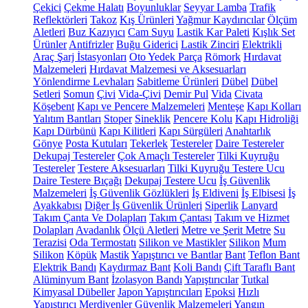
Çekici
Çekme Halatı
Boyunluklar
Seyyar Lamba
Trafik
Reflektörleri
Takoz
Kış Ürünleri
Yağmur Kaydırıcılar
Ölçüm
Aletleri
Buz Kazıyıcı
Cam Suyu
Lastik Kar Paleti
Kışlık Set
Ürünler
Antifrizler
Buğu Giderici
Lastik Zinciri
Elektrikli
Araç Şarj İstasyonları
Oto Yedek Parça
Römork
Hırdavat
Malzemeleri
Hırdavat Malzemesi ve Aksesuarları
Yönlendirme Levhaları
Sabitleme Ürünleri
Dübel
Dübel
Setleri
Somun
Çivi
Vida-Çivi
Demir Pul
Vida
Civata
Köşebent
Kapı ve Pencere Malzemeleri
Menteşe
Kapı Kolları
Yalıtım Bantları
Stoper
Sineklik
Pencere Kolu
Kapı Hidroliği
Kapı Dürbünü
Kapı Kilitleri
Kapı Sürgüleri
Anahtarlık
Gönye
Posta Kutuları
Tekerlek
Testereler
Daire Testereler
Dekupaj Testereler
Çok Amaçlı Testereler
Tilki Kuyruğu
Testereler
Testere Aksesuarları
Tilki Kuyruğu Testere Ucu
Daire Testere Bıçağı
Dekupaj Testere Ucu
İş Güvenlik
Malzemeleri
İş Güvenlik Gözlükleri
İş Eldiveni
İş Elbisesi
İş
Ayakkabısı
Diğer İş Güvenlik Ürünleri
Siperlik
Lanyard
Takım Çanta Ve Dolapları
Takım Çantası
Takım ve Hizmet
Dolapları
Avadanlık
Ölçü Aletleri
Metre ve Şerit Metre
Su
Terazisi
Oda Termostatı
Silikon ve Mastikler
Silikon
Mum
Silikon
Köpük
Mastik
Yapıştırıcı ve Bantlar
Bant
Teflon Bant
Elektrik Bandı
Kaydırmaz Bant
Koli Bandı
Çift Taraflı Bant
Alüminyum Bant
İzolasyon Bandı
Yapıştırıcılar
Tutkal
Kimyasal Dübeller
Japon Yapıştırıcıları
Epoksi
Hızlı
Yapıştırıcı
Merdivenler
Güvenlik Malzemeleri
Yangın