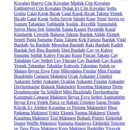
Kovaları
Banyo Çöp Kovaları
Mutfak Çöp Kovaları
Endüstriyel Çöp Kovaları
Dolap İçi Çöp Kovaları
Sofra
Grubu
Çatal,Kaşık,Bıçak
Çatal Kaşık Bıçak Takımı
Yemek
Bıçağı
Çatal
Kaşık
Sofra Servis
Sürahi
Kase
Tepsi
Servis ve
Sunum Tabakları
Yağdanlık
Sosluk, Reçellik
Yumurtalık
Servis Maşa Seti
Şekerlik
Salata Kasesi
Peçetelik
Karaf
Kürdanlık
Çerezlik
Baharat Takımı
Bardak Altlığı
Ekmek
Sepeti
Pasta Sunumu
Pasta Takımı
Kek Fanusu
Bardak
Viski
Bardağı
Su Bardağı
Meşrubat Bardağı
Rakı Bardağı
Kadeh
Bardak Seti
Bira Bardağı
Shot Bardağı
Çay ve Kahve
Sunumu
Sütlük
Kahve Fincanı
Kupa
Fincan Takımı
Çay
Tabakları
Çay Setleri
Çay Fincanı
Çay Bardağı
Çay Kaşığı
Yemek Takımları
Tabaklar
Kahvaltı Takımları
Suluk ve
Matara
Beyaz Eşya
Fırın
Mikrodalga Fırınlar
Mini Fırınlar
Buzdolabı
Çamaşır Makinesi
Ocak
Ankastre Ürünleri
Ankastre Setler
Ankastre Ocaklar
Ankastre Fırınlar
Ankastre
Davlumbazlar
Bulaşık Makineleri
Kurutma Makinesi
Derin
Dondurucular
Su Sebilleri
Mini Buzdolabı
Davlumbazlar
Kurutmalı Çamaşır Makinesi
Beyaz Eşya Setleri
Aspiratörler
Beyaz Eşya Yedek Parça ve Bakım Ürünleri
Şarap Dolabı
Küçük Ev Aletleri
Kızartma ve Pişirme Makineleri
Mısır
Patlatma Makinesi
Fritöz
Ekmek Yapma Makinesi
Ekmek
Kızartma Makinesi
Tost Makinesi
Buharlı Pişirici
Elektrikli
Izgara
Waffle Makinesi
Yumurta Haşlayıcı
Elektrikli Tencere
ve Tava
Pizza Makinesi
Krep Makinesi
Basküller
Yiyecek