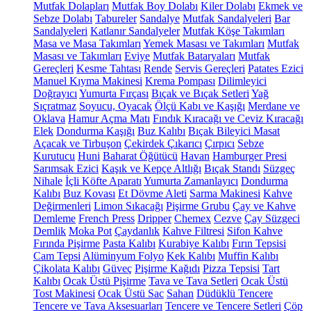
Mutfak Dolapları
Mutfak Boy Dolabı
Kiler Dolabı
Ekmek ve
Sebze Dolabı
Tabureler
Sandalye
Mutfak Sandalyeleri
Bar
Sandalyeleri
Katlanır Sandalyeler
Mutfak Köşe Takımları
Masa ve Masa Takımları
Yemek Masası ve Takımları
Mutfak
Masası ve Takımları
Eviye
Mutfak Bataryaları
Mutfak
Gereçleri
Kesme Tahtası
Rende
Servis Gereçleri
Patates Ezici
Manuel Kıyma Makinesi
Krema Pompası
Dilimleyici
Doğrayıcı
Yumurta Fırçası
Bıçak ve Bıçak Setleri
Yağ
Sıçratmaz
Soyucu, Oyacak
Ölçü Kabı ve Kaşığı
Merdane ve
Oklava
Hamur Açma Matı
Fındık Kıracağı ve Ceviz Kıracağı
Elek
Dondurma Kaşığı
Buz Kalıbı
Bıçak Bileyici Masat
Açacak ve Tirbuşon
Çekirdek Çıkarıcı
Çırpıcı
Sebze
Kurutucu
Huni
Baharat Öğütücü
Havan
Hamburger Presi
Sarımsak Ezici
Kaşık ve Kepçe Altlığı
Bıçak Standı
Süzgeç
Nihale
İçli Köfte Aparatı
Yumurta Zamanlayıcı
Dondurma
Kalıbı
Buz Kovası
Et Dövme Aleti
Sarma Makinesi
Kahve
Değirmenleri
Limon Sıkacağı
Pişirme Grubu
Çay ve Kahve
Demleme
French Press
Dripper
Chemex
Cezve
Çay Süzgeci
Demlik
Moka Pot
Çaydanlık
Kahve Filtresi
Sifon Kahve
Fırında Pişirme
Pasta Kalıbı
Kurabiye Kalıbı
Fırın Tepsisi
Cam Tepsi
Alüminyum Folyo
Kek Kalıbı
Muffin Kalıbı
Çikolata Kalıbı
Güveç
Pişirme Kağıdı
Pizza Tepsisi
Tart
Kalıbı
Ocak Üstü Pişirme
Tava ve Tava Setleri
Ocak Üstü
Tost Makinesi
Ocak Üstü Sac
Sahan
Düdüklü Tencere
Tencere ve Tava Aksesuarları
Tencere ve Tencere Setleri
Çöp