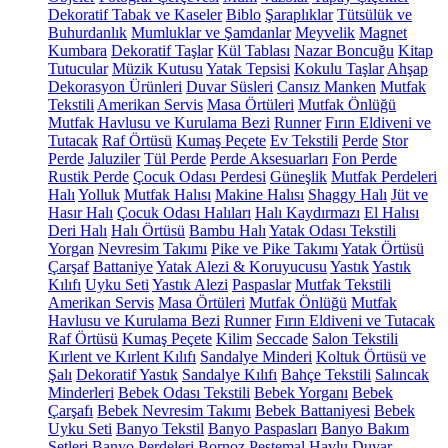
Dekoratif Tabak ve Kaseler
Biblo
Şaraplıklar
Tütsülük ve
Buhurdanlık
Mumluklar ve Şamdanlar
Meyvelik
Magnet
Kumbara
Dekoratif Taşlar
Kül Tablası
Nazar Boncuğu
Kitap
Tutucular
Müzik Kutusu
Yatak Tepsisi
Kokulu Taşlar
Ahşap
Dekorasyon Ürünleri
Duvar Süsleri
Cansız Manken
Mutfak
Tekstili
Amerikan Servis
Masa Örtüleri
Mutfak Önlüğü
Mutfak Havlusu ve Kurulama Bezi
Runner
Fırın Eldiveni ve
Tutacak
Raf Örtüsü
Kumaş Peçete
Ev Tekstili
Perde
Stor
Perde
Jaluziler
Tül Perde
Perde Aksesuarları
Fon Perde
Rustik Perde
Çocuk Odası Perdesi
Güneşlik
Mutfak Perdeleri
Halı
Yolluk
Mutfak Halısı
Makine Halısı
Shaggy Halı
Jüt ve
Hasır Halı
Çocuk Odası Halıları
Halı Kaydırmazı
El Halısı
Deri Halı
Halı Örtüsü
Bambu Halı
Yatak Odası Tekstili
Yorgan
Nevresim Takımı
Pike ve Pike Takımı
Yatak Örtüsü
Çarşaf
Battaniye
Yatak Alezi & Koruyucusu
Yastık
Yastık
Kılıfı
Uyku Seti
Yastık Alezi
Paspaslar
Mutfak Tekstili
Amerikan Servis
Masa Örtüleri
Mutfak Önlüğü
Mutfak
Havlusu ve Kurulama Bezi
Runner
Fırın Eldiveni ve Tutacak
Raf Örtüsü
Kumaş Peçete
Kilim
Seccade
Salon Tekstili
Kırlent ve Kırlent Kılıfı
Sandalye Minderi
Koltuk Örtüsü ve
Şalı
Dekoratif Yastık
Sandalye Kılıfı
Bahçe Tekstili
Salıncak
Minderleri
Bebek Odası Tekstili
Bebek Yorganı
Bebek
Çarşafı
Bebek Nevresim Takımı
Bebek Battaniyesi
Bebek
Uyku Seti
Banyo Tekstil
Banyo Paspasları
Banyo Bakım
Setleri
Banyo Perdeleri
Bornoz
Peştemal
Havlu
Duvar