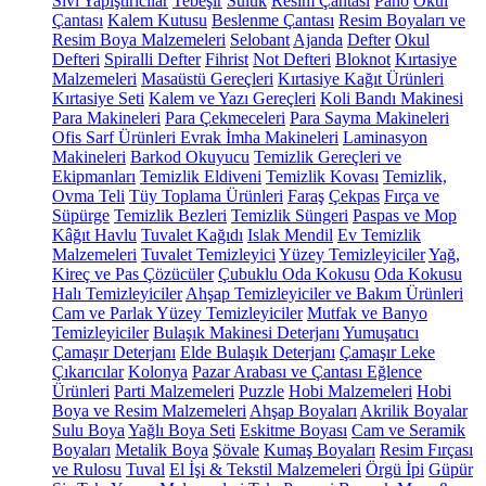
Sıvı Yapıştırıcılar
Tebeşir
Suluk
Resim Çantası
Pano
Okul
Çantası
Kalem Kutusu
Beslenme Çantası
Resim Boyaları ve
Resim Boya Malzemeleri
Selobant
Ajanda
Defter
Okul
Defteri
Spiralli Defter
Fihrist
Not Defteri
Bloknot
Kırtasiye
Malzemeleri
Masaüstü Gereçleri
Kırtasiye Kağıt Ürünleri
Kırtasiye Seti
Kalem ve Yazı Gereçleri
Koli Bandı Makinesi
Para Makineleri
Para Çekmeceleri
Para Sayma Makineleri
Ofis Sarf Ürünleri
Evrak İmha Makineleri
Laminasyon
Makineleri
Barkod Okuyucu
Temizlik Gereçleri ve
Ekipmanları
Temizlik Eldiveni
Temizlik Kovası
Temizlik,
Ovma Teli
Tüy Toplama Ürünleri
Faraş
Çekpas
Fırça ve
Süpürge
Temizlik Bezleri
Temizlik Süngeri
Paspas ve Mop
Kâğıt Havlu
Tuvalet Kağıdı
Islak Mendil
Ev Temizlik
Malzemeleri
Tuvalet Temizleyici
Yüzey Temizleyiciler
Yağ,
Kireç ve Pas Çözücüler
Çubuklu Oda Kokusu
Oda Kokusu
Halı Temizleyiciler
Ahşap Temizleyiciler ve Bakım Ürünleri
Cam ve Parlak Yüzey Temizleyiciler
Mutfak ve Banyo
Temizleyiciler
Bulaşık Makinesi Deterjanı
Yumuşatıcı
Çamaşır Deterjanı
Elde Bulaşık Deterjanı
Çamaşır Leke
Çıkarıcılar
Kolonya
Pazar Arabası ve Çantası
Eğlence
Ürünleri
Parti Malzemeleri
Puzzle
Hobi Malzemeleri
Hobi
Boya ve Resim Malzemeleri
Ahşap Boyaları
Akrilik Boyalar
Sulu Boya
Yağlı Boya Seti
Eskitme Boyası
Cam ve Seramik
Boyaları
Metalik Boya
Şövale
Kumaş Boyaları
Resim Fırçası
ve Rulosu
Tuval
El İşi & Tekstil Malzemeleri
Örgü İpi
Güpür