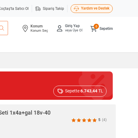
Yardım ve Destek
Koçtaş'ta Satıcı Ol
Sipariş Takip
Giriş Yap
Konum
0
Sepetim
veya Üye Ol
Konum Seç
Sepette
6.743,44
TL
Seti 1x4a+gal 18v-40
5
(4)