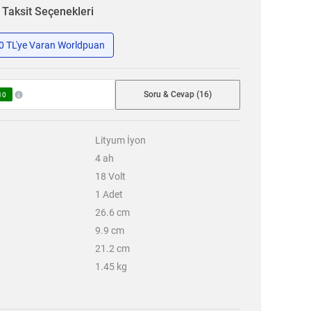
n
Taksit Seçenekleri
50 TL'ye Varan Worldpuan
Soru & Cevap (16)
10
Lityum İyon
4
ah
18
Volt
1
Adet
26.6
cm
9.9
cm
21.2
cm
1.45
kg