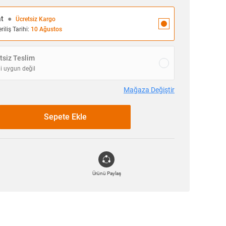
at
●
Ücretsiz Kargo
iliş Tarihi:
10 Ağustos
siz Teslim
i uygun değil
Mağaza Değiştir
Sepete Ekle
Ürünü Paylaş