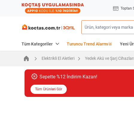
Toptan 
Tüm Kategoriler
Turuncu Trend Alarmı🚨
Yeni Ür
Elektrikli El Aletleri
Yedek Akü ve Şarj Cihazlar
Sepette %12 İndirim Kazan!
Tüm Ürünleri Gör