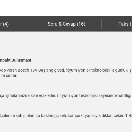
r (4)
Soru & Cevap (16)
Taksit
ompakt Buluşması
ap veren Bosch 18V Başlangıç Seti, lityum iyon pil teknolojisi ile günlük işl
anım sunar.
lışmalarınızda size eşlik eder. Lityum iyon teknolojisi sayesinde hafifliği ve 
ülerine sahip olan bu başlangıç seti, kompakt yapısıyla dikkat çeker. 1.45kg