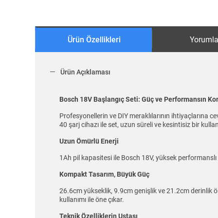
Ürün Özellikleri
Yorumla
Ürün Açıklaması
Bosch 18V Başlangıç Seti: Güç ve Performansın K
Profesyonellerin ve DIY meraklılarının ihtiyaçlarına cev
40 şarj cihazı ile set, uzun süreli ve kesintisiz bir kull
Uzun Ömürlü Enerji
1Ah pil kapasitesi ile Bosch 18V, yüksek performanslı ça
Kompakt Tasarım, Büyük Güç
26.6cm yükseklik, 9.9cm genişlik ve 21.2cm derinlik ölç
kullanımı ile öne çıkar.
Teknik Özelliklerin Ustası