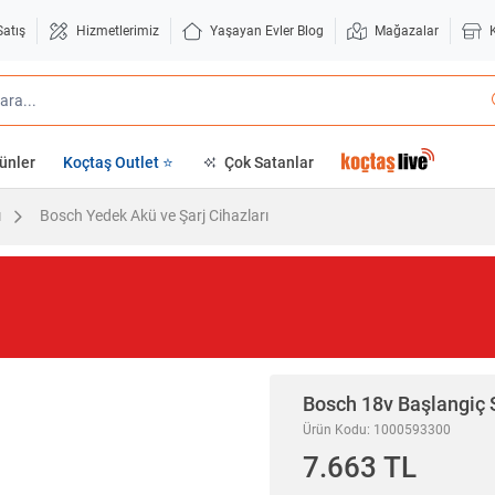
Satış
Hizmetlerimiz
Yaşayan Evler Blog
Mağazalar
ünler
Koçtaş Outlet ⭐
Çok Satanlar
ı
Bosch Yedek Akü ve Şarj Cihazları
Bosch
18v Başlangiç 
Ürün Kodu: 1000593300
7.663 TL