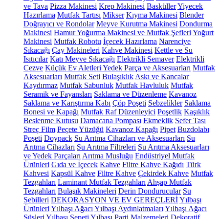
ve Tava
Pizza Makinesi
Krep Makinesi
Basküller
Yiyecek
Hazırlama
Mutfak Tartısı
Mikser
Kıyma Makinesi
Blender
Doğrayıcı ve Rondolar
Meyve Kurutma Makinesi
Dondurma
Makinesi
Hamur Yoğurma Makinesi ve Mutfak Şefleri
Yoğurt
Makinesi
Mutfak Robotu
İçecek Hazırlama
Narenciye
Sıkacağı
Çay Makineleri
Kahve Makinesi
Kettle ve Su
Isıtıcılar
Katı Meyve Sıkacağı
Elektrikli Semaver
Elektrikli
Cezve
Küçük Ev Aletleri Yedek Parça ve Aksesuarları
Mutfak
Aksesuarları
Mutfak Seti
Bulaşıklık
Askı ve Kancalar
Kaydırmaz
Mutfak Sabunluk
Mutfak Havluluk
Mutfak
Seramik ve Fayansları
Saklama ve Düzenleme
Kavanoz
Saklama ve Karıştırma Kabı
Çöp Poşeti
Sebzelikler
Saklama
Bonesi ve Kapağı
Mutfak Raf Düzenleyici
Poşetlik
Kaşıklık
Beslenme Kutusu
Damacana Pompası
Ekmeklik
Sefer Tası
Streç Film
Peçete Yüzüğü
Kavanoz Kapağı
Pipet
Buzdolabı
Poşeti
Doypack
Su Arıtma Cihazları ve Aksesuarları
Su
Arıtma Cihazları
Su Arıtma Filtreleri
Su Arıtma Aksesuarları
ve Yedek Parçaları
Arıtma Musluğu
Endüstriyel Mutfak
Ürünleri
Gıda ve İçecek
Kahve
Filtre Kahve Kağıdı
Türk
Kahvesi
Kapsül Kahve
Filtre Kahve
Çekirdek Kahve
Mutfak
Tezgahları
Laminant Mutfak Tezgahları
Ahşap Mutfak
Tezgahları
Bulaşık Makineleri
Derin Dondurucular
Su
Sebilleri
DEKORASYON VE EV GEREÇLERİ
Yılbaşı
Ürünleri
Yılbaşı Ağacı
Yılbaşı Aydınlatmaları
Yılbaşı Ağacı
Süsleri
Yılbaşı Sepeti
Yılbaşı Parti Malzemeleri
Dekoratif