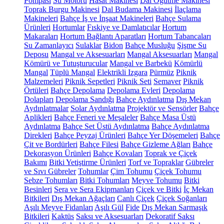
Pompası
Su Motoru
Hasat Makinesi
Dal Öğütme Makinesi
Toprak Burgu Makinesi
Dal Budama Makinesi
İlaçlama
Makineleri
Bahçe İş ve İnşaat Makineleri
Bahçe Sulama
Ürünleri
Hortumlar
Fıskiye ve Damlatıcılar
Hortum
Makaraları
Hortum Bağlantı Aparatları
Hortum Tabancaları
Su Zamanlayıcı
Sulaklar
Bidon
Bahçe Musluğu
Şişme Su
Deposu
Mangal ve Aksesuarları
Mangal Aksesuarları
Mangal
Kömürü ve Tutuşturucular
Mangal ve Barbekü
Kömürlü
Mangal
Tüplü Mangal
Elektrikli Izgara
Pürmüz
Piknik
Malzemeleri
Piknik Sepetleri
Piknik Seti
Semaver
Piknik
Örtüleri
Bahçe Depolama
Depolama Evleri
Depolama
Dolapları
Depolama Sandığı
Bahçe Aydınlatma
Dış Mekan
Aydınlatmalar
Solar Aydınlatma
Projektör ve Sensörler
Bahçe
Aplikleri
Bahçe Feneri ve Meşaleler
Bahçe Masa Üstü
Aydınlatma
Bahçe Set Üstü Aydınlatma
Bahçe Aydınlatma
Direkleri
Bahçe Peyzaj Ürünleri
Bahçe Yer Döşemeleri
Bahçe
Çit ve Bordürleri
Bahçe Filesi
Bahçe Gizleme Ağları
Bahçe
Dekorasyon Ürünleri
Bahçe Kovaları
Toprak ve Çiçek
Bakımı
Bitki Yetiştirme Ürünleri
Torf ve Topraklar
Gübreler
ve Sıvı Gübreler
Tohumlar
Çim Tohumu
Çiçek Tohumu
Sebze Tohumları
Bitki Tohumları
Meyve Tohumu
Bitki
Besinleri
Sera ve Sera Ekipmanları
Çiçek ve Bitki
İç Mekan
Bitkileri
Dış Mekan Ağaçları
Canlı Çiçek
Çiçek Soğanları
Aşılı Meyve Fidanları
Aşılı Gül
Fide
Dış Mekan Sarmaşık
Bitkileri
Kaktüs
Saksı ve Aksesuarları
Dekoratif Saksı