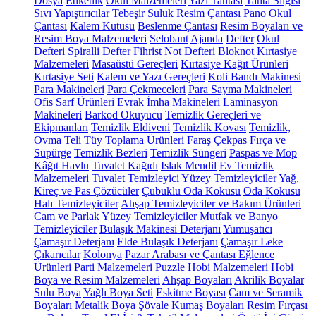
Dosya
Etiketlik
Okul Malzemeleri
Yazı Tahtası
Tahta Silgisi
Sıvı Yapıştırıcılar
Tebeşir
Suluk
Resim Çantası
Pano
Okul
Çantası
Kalem Kutusu
Beslenme Çantası
Resim Boyaları ve
Resim Boya Malzemeleri
Selobant
Ajanda
Defter
Okul
Defteri
Spiralli Defter
Fihrist
Not Defteri
Bloknot
Kırtasiye
Malzemeleri
Masaüstü Gereçleri
Kırtasiye Kağıt Ürünleri
Kırtasiye Seti
Kalem ve Yazı Gereçleri
Koli Bandı Makinesi
Para Makineleri
Para Çekmeceleri
Para Sayma Makineleri
Ofis Sarf Ürünleri
Evrak İmha Makineleri
Laminasyon
Makineleri
Barkod Okuyucu
Temizlik Gereçleri ve
Ekipmanları
Temizlik Eldiveni
Temizlik Kovası
Temizlik,
Ovma Teli
Tüy Toplama Ürünleri
Faraş
Çekpas
Fırça ve
Süpürge
Temizlik Bezleri
Temizlik Süngeri
Paspas ve Mop
Kâğıt Havlu
Tuvalet Kağıdı
Islak Mendil
Ev Temizlik
Malzemeleri
Tuvalet Temizleyici
Yüzey Temizleyiciler
Yağ,
Kireç ve Pas Çözücüler
Çubuklu Oda Kokusu
Oda Kokusu
Halı Temizleyiciler
Ahşap Temizleyiciler ve Bakım Ürünleri
Cam ve Parlak Yüzey Temizleyiciler
Mutfak ve Banyo
Temizleyiciler
Bulaşık Makinesi Deterjanı
Yumuşatıcı
Çamaşır Deterjanı
Elde Bulaşık Deterjanı
Çamaşır Leke
Çıkarıcılar
Kolonya
Pazar Arabası ve Çantası
Eğlence
Ürünleri
Parti Malzemeleri
Puzzle
Hobi Malzemeleri
Hobi
Boya ve Resim Malzemeleri
Ahşap Boyaları
Akrilik Boyalar
Sulu Boya
Yağlı Boya Seti
Eskitme Boyası
Cam ve Seramik
Boyaları
Metalik Boya
Şövale
Kumaş Boyaları
Resim Fırçası