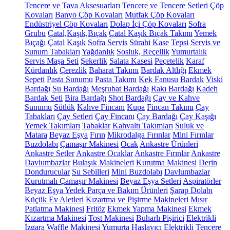
Tencere ve Tava Aksesuarları
Tencere ve Tencere Setleri
Çöp
Kovaları
Banyo Çöp Kovaları
Mutfak Çöp Kovaları
Endüstriyel Çöp Kovaları
Dolap İçi Çöp Kovaları
Sofra
Grubu
Çatal,Kaşık,Bıçak
Çatal Kaşık Bıçak Takımı
Yemek
Bıçağı
Çatal
Kaşık
Sofra Servis
Sürahi
Kase
Tepsi
Servis ve
Sunum Tabakları
Yağdanlık
Sosluk, Reçellik
Yumurtalık
Servis Maşa Seti
Şekerlik
Salata Kasesi
Peçetelik
Karaf
Kürdanlık
Çerezlik
Baharat Takımı
Bardak Altlığı
Ekmek
Sepeti
Pasta Sunumu
Pasta Takımı
Kek Fanusu
Bardak
Viski
Bardağı
Su Bardağı
Meşrubat Bardağı
Rakı Bardağı
Kadeh
Bardak Seti
Bira Bardağı
Shot Bardağı
Çay ve Kahve
Sunumu
Sütlük
Kahve Fincanı
Kupa
Fincan Takımı
Çay
Tabakları
Çay Setleri
Çay Fincanı
Çay Bardağı
Çay Kaşığı
Yemek Takımları
Tabaklar
Kahvaltı Takımları
Suluk ve
Matara
Beyaz Eşya
Fırın
Mikrodalga Fırınlar
Mini Fırınlar
Buzdolabı
Çamaşır Makinesi
Ocak
Ankastre Ürünleri
Ankastre Setler
Ankastre Ocaklar
Ankastre Fırınlar
Ankastre
Davlumbazlar
Bulaşık Makineleri
Kurutma Makinesi
Derin
Dondurucular
Su Sebilleri
Mini Buzdolabı
Davlumbazlar
Kurutmalı Çamaşır Makinesi
Beyaz Eşya Setleri
Aspiratörler
Beyaz Eşya Yedek Parça ve Bakım Ürünleri
Şarap Dolabı
Küçük Ev Aletleri
Kızartma ve Pişirme Makineleri
Mısır
Patlatma Makinesi
Fritöz
Ekmek Yapma Makinesi
Ekmek
Kızartma Makinesi
Tost Makinesi
Buharlı Pişirici
Elektrikli
Izgara
Waffle Makinesi
Yumurta Haşlayıcı
Elektrikli Tencere