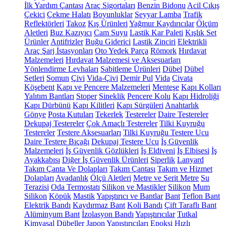
İlk Yardım Çantası
Araç Sigortaları
Benzin Bidonu
Acil Çıkış
Çekici
Çekme Halatı
Boyunluklar
Seyyar Lamba
Trafik
Reflektörleri
Takoz
Kış Ürünleri
Yağmur Kaydırıcılar
Ölçüm
Aletleri
Buz Kazıyıcı
Cam Suyu
Lastik Kar Paleti
Kışlık Set
Ürünler
Antifrizler
Buğu Giderici
Lastik Zinciri
Elektrikli
Araç Şarj İstasyonları
Oto Yedek Parça
Römork
Hırdavat
Malzemeleri
Hırdavat Malzemesi ve Aksesuarları
Yönlendirme Levhaları
Sabitleme Ürünleri
Dübel
Dübel
Setleri
Somun
Çivi
Vida-Çivi
Demir Pul
Vida
Civata
Köşebent
Kapı ve Pencere Malzemeleri
Menteşe
Kapı Kolları
Yalıtım Bantları
Stoper
Sineklik
Pencere Kolu
Kapı Hidroliği
Kapı Dürbünü
Kapı Kilitleri
Kapı Sürgüleri
Anahtarlık
Gönye
Posta Kutuları
Tekerlek
Testereler
Daire Testereler
Dekupaj Testereler
Çok Amaçlı Testereler
Tilki Kuyruğu
Testereler
Testere Aksesuarları
Tilki Kuyruğu Testere Ucu
Daire Testere Bıçağı
Dekupaj Testere Ucu
İş Güvenlik
Malzemeleri
İş Güvenlik Gözlükleri
İş Eldiveni
İş Elbisesi
İş
Ayakkabısı
Diğer İş Güvenlik Ürünleri
Siperlik
Lanyard
Takım Çanta Ve Dolapları
Takım Çantası
Takım ve Hizmet
Dolapları
Avadanlık
Ölçü Aletleri
Metre ve Şerit Metre
Su
Terazisi
Oda Termostatı
Silikon ve Mastikler
Silikon
Mum
Silikon
Köpük
Mastik
Yapıştırıcı ve Bantlar
Bant
Teflon Bant
Elektrik Bandı
Kaydırmaz Bant
Koli Bandı
Çift Taraflı Bant
Alüminyum Bant
İzolasyon Bandı
Yapıştırıcılar
Tutkal
Kimyasal Dübeller
Japon Yapıştırıcıları
Epoksi
Hızlı