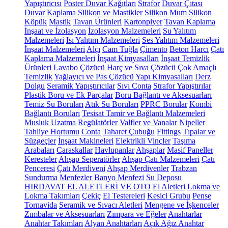
Yapıştırıcısı
Poster Duvar Kağıtları
Strafor
Duvar Çıtası
Duvar Kaplama
Silikon ve Mastikler
Silikon
Mum Silikon
Köpük
Mastik
Tavan Ürünleri
Kartonpiyer
Tavan Kaplama
İnşaat ve İzolasyon
İzolasyon Malzemeleri
Su Yalıtım
Malzemeleri
Isı Yalıtım Malzemeleri
Ses Yalıtım Malzemeleri
İnşaat Malzemeleri
Alçı
Cam Tuğla
Çimento
Beton Harcı
Çatı
Kaplama Malzemeleri
İnşaat Kimyasalları
İnşaat Temizlik
Ürünleri
Lavabo Çözücü
Harç ve Sıva Çözücü
Çok Amaçlı
Temizlik
Yağlayıcı ve Pas Çözücü
Yapı Kimyasalları
Derz
Dolgu
Seramik Yapıştırıcılar
Sıvı Conta
Strafor Yapıştırılar
Plastik Boru ve Ek Parçalar
Boru Bağlantı ve Aksesuarları
Temiz Su Boruları
Atık Su Boruları
PPRC Borular
Kombi
Bağlantı Boruları
Tesisat Tamir ve Bağlantı Malzemeleri
Musluk Uzatma
Regülatörler
Valfler ve Vanalar
Nipeller
Tahliye Hortumu
Conta
Taharet Çubuğu
Fittings
Tıpalar ve
Süzgeçler
İnşaat Makineleri
Elektrikli Vinçler
Taşıma
Arabaları
Caraskallar
Havlupanlar
Ahşaplar
Masif Paneller
Keresteler
Ahşap Seperatörler
Ahşap Çatı Malzemeleri
Çatı
Penceresi
Çatı Merdiveni
Ahşap Merdivenler
Trabzan
Sundurma
Menfezler
Banyo Menfezi
Su Deposu
HIRDAVAT EL ALETLERİ VE OTO
El Aletleri
Lokma ve
Lokma Takımları
Çekiç
El Testereleri
Kesici Grubu
Pense
Tornavida
Seramik ve Sıvacı Aletleri
Mengene ve İşkenceler
Zımbalar ve Aksesuarları
Zımpara ve Eğeler
Anahtarlar
Anahtar Takımları
Alyan Anahtarları
Açık Ağız Anahtar