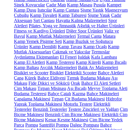
Sinek Kovucular
Çadır Matı
Kamp Masası
Pusula
Kampet
Kamp Duşu
Isıtıcılar
Kamp Çantası
Şişme Yastık
Magnezyum
Çubuğu
Kamp Tuvaleti
Kamp Taburesi
Şişme Yatak
Çadır
Aksesuarı
Sırt Çantası
Hayatta Kalma Malzemeleri
Spor
Aletleri
Pilates, Yoga ve Jimnastik
Ağırlık ve Halter Ürünleri
Fitness ve Kardiyo Ürünleri
Diğer Spor Ürünleri
Valiz ve
Bavul
Kamp Mutfak Malzemeleri
Termal Çanta
Matara
Kamp Yemek Pişirme Seti
Kamp Buzluk ve Soğutucu
Ürünler
Kamp Demliği
Kamp Tavası
Kamp Ocağı
Kamp
Mutfak Aksesuarları
Çakmak ve Yakıcılar
Termoslar
Aydınlatma Ekipmanları
El Feneri
Işıldak
Kafa Lambası
Kamp El Aletleri
Kamp Testeresi
Kamp Küreği
Kamp Bıçağı
Kamp Baltası
Avcılık Malzemeleri
Balık Av Malzemeleri
Bisiklet ve Scooter
Bisiklet
Elektrikli Scooter
Bahçe Aletleri
Çapa
Kürek
Bahçe Eldiveni
Tırmık
Budama Makası
Aşı
Makası
Fide Dikici ve Sökücü
Orak
Bahçe El Aleti Setleri
Çim Makası
Tırpan Misinası
Aşı Bıçağı
Meyve Toplama Aleti
Budama Testeresi
Bahçe Çatalı
Kazma
Bahçe Makineleri
Çapalama Makinesi
Tırpan
Çit Budama Makinesi
Hidrofor
Yaprak Toplama Makinesi
Motorlu Testere
Elektrikli
Testereler
Benzinli Testereler
Testere Zincirleri ve Yağları
Çim
Biçme Makinesi
Benzinli Çim Biçme Makinesi
Elektrikli Çim
Biçme Makinesi
Kenar Kesme Makinesi
Çim Biçme Yedek
Parça
Pompa
Santrifüj Pompa
Dalgıç Pompası
Bahçe