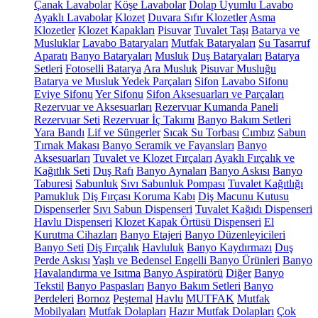
Çanak Lavabolar
Köşe Lavabolar
Dolap Uyumlu Lavabo
Ayaklı Lavabolar
Klozet
Duvara Sıfır Klozetler
Asma
Klozetler
Klozet Kapakları
Pisuvar
Tuvalet Taşı
Batarya ve
Musluklar
Lavabo Bataryaları
Mutfak Bataryaları
Su Tasarruf
Aparatı
Banyo Bataryaları
Musluk
Duş Bataryaları
Batarya
Setleri
Fotoselli Batarya
Ara Musluk
Pisuvar Musluğu
Batarya ve Musluk Yedek Parçaları
Sifon
Lavabo Sifonu
Eviye Sifonu
Yer Sifonu
Sifon Aksesuarları ve Parçaları
Rezervuar ve Aksesuarları
Rezervuar Kumanda Paneli
Rezervuar Seti
Rezervuar İç Takımı
Banyo Bakım Setleri
Yara Bandı
Lif ve Süngerler
Sıcak Su Torbası
Cımbız
Sabun
Tırnak Makası
Banyo Seramik ve Fayansları
Banyo
Aksesuarları
Tuvalet ve Klozet Fırçaları
Ayaklı Fırçalık ve
Kağıtlık Seti
Duş Rafı
Banyo Aynaları
Banyo Askısı
Banyo
Taburesi
Sabunluk
Sıvı Sabunluk Pompası
Tuvalet Kağıtlığı
Pamukluk
Diş Fırçası Koruma Kabı
Diş Macunu Kutusu
Dispenserler
Sıvı Sabun Dispenseri
Tuvalet Kağıdı Dispenseri
Havlu Dispenseri
Klozet Kapak Örtüsü Dispenseri
El
Kurutma Cihazları
Banyo Etajeri
Banyo Düzenleyicileri
Banyo Seti
Diş Fırçalık
Havluluk
Banyo Kaydırmazı
Duş
Perde Askısı
Yaşlı ve Bedensel Engelli Banyo Ürünleri
Banyo
Havalandırma ve Isıtma
Banyo Aspiratörü
Diğer
Banyo
Tekstil
Banyo Paspasları
Banyo Bakım Setleri
Banyo
Perdeleri
Bornoz
Peştemal
Havlu
MUTFAK
Mutfak
Mobilyaları
Mutfak Dolapları
Hazır Mutfak Dolapları
Çok