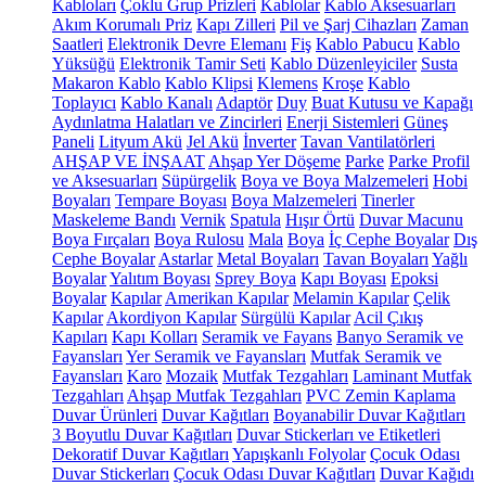
Kabloları
Çoklu Grup Prizleri
Kablolar
Kablo Aksesuarları
Akım Korumalı Priz
Kapı Zilleri
Pil ve Şarj Cihazları
Zaman
Saatleri
Elektronik Devre Elemanı
Fiş
Kablo Pabucu
Kablo
Yüksüğü
Elektronik Tamir Seti
Kablo Düzenleyiciler
Susta
Makaron Kablo
Kablo Klipsi
Klemens
Kroşe
Kablo
Toplayıcı
Kablo Kanalı
Adaptör
Duy
Buat Kutusu ve Kapağı
Aydınlatma Halatları ve Zincirleri
Enerji Sistemleri
Güneş
Paneli
Lityum Akü
Jel Akü
İnverter
Tavan Vantilatörleri
AHŞAP VE İNŞAAT
Ahşap Yer Döşeme
Parke
Parke Profil
ve Aksesuarları
Süpürgelik
Boya ve Boya Malzemeleri
Hobi
Boyaları
Tempare Boyası
Boya Malzemeleri
Tinerler
Maskeleme Bandı
Vernik
Spatula
Hışır Örtü
Duvar Macunu
Boya Fırçaları
Boya Rulosu
Mala
Boya
İç Cephe Boyalar
Dış
Cephe Boyalar
Astarlar
Metal Boyaları
Tavan Boyaları
Yağlı
Boyalar
Yalıtım Boyası
Sprey Boya
Kapı Boyası
Epoksi
Boyalar
Kapılar
Amerikan Kapılar
Melamin Kapılar
Çelik
Kapılar
Akordiyon Kapılar
Sürgülü Kapılar
Acil Çıkış
Kapıları
Kapı Kolları
Seramik ve Fayans
Banyo Seramik ve
Fayansları
Yer Seramik ve Fayansları
Mutfak Seramik ve
Fayansları
Karo
Mozaik
Mutfak Tezgahları
Laminant Mutfak
Tezgahları
Ahşap Mutfak Tezgahları
PVC Zemin Kaplama
Duvar Ürünleri
Duvar Kağıtları
Boyanabilir Duvar Kağıtları
3 Boyutlu Duvar Kağıtları
Duvar Stickerları ve Etiketleri
Dekoratif Duvar Kağıtları
Yapışkanlı Folyolar
Çocuk Odası
Duvar Stickerları
Çocuk Odası Duvar Kağıtları
Duvar Kağıdı