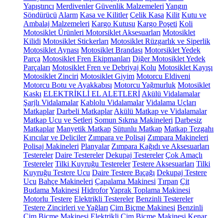
Yapıştırıcı
Merdivenler
Güvenlik Malzemeleri
Yangın
Söndürücü
Alarm
Kasa ve Kilitler
Çelik Kasa
Kilit
Kutu ve
Ambalaj Malzemeleri
Kargo Kutusu
Kargo Poşeti
Koli
Motosiklet Ürünleri
Motorsiklet Aksesuarları
Motosiklet
Kilidi
Motosiklet Stickerları
Motosiklet Rüzgarlık ve Siperlik
Motosiklet Aynası
Motosiklet Brandası
Motorsiklet Yedek
Parça
Motosiklet Fren Ekipmanları
Diğer Motosiklet Yedek
Parçaları
Motosiklet Fren ve Debriyaj Kolu
Motosiklet Kayışı
Motosiklet Zinciri
Motosiklet Giyim
Motorcu Eldiveni
Motorcu Botu ve Ayakkabısı
Motorcu Yağmurluk
Motosiklet
Kaskı
ELEKTRİKLİ EL ALETLERİ
Akülü Vidalamalar
Şarjlı Vidalamalar
Kablolu Vidalamalar
Vidalama Uçları
Matkaplar
Darbeli Matkaplar
Akülü Matkap ve Vidalamalar
Matkap Ucu ve Setleri
Somun Sıkma Makineleri
Darbesiz
Matkaplar
Manyetik Matkap
Sütunlu Matkap
Matkap Tezgahı
Kırıcılar ve Deliciler
Zımpara ve Polisaj
Zımpara Makineleri
Polisaj Makineleri
Planyalar
Zımpara Kağıdı ve Aksesuarları
Testereler
Daire Testereler
Dekupaj Testereler
Çok Amaçlı
Testereler
Tilki Kuyruğu Testereler
Testere Aksesuarları
Tilki
Kuyruğu Testere Ucu
Daire Testere Bıçağı
Dekupaj Testere
Ucu
Bahçe Makineleri
Çapalama Makinesi
Tırpan
Çit
Budama Makinesi
Hidrofor
Yaprak Toplama Makinesi
Motorlu Testere
Elektrikli Testereler
Benzinli Testereler
Testere Zincirleri ve Yağları
Çim Biçme Makinesi
Benzinli
Çim Biçme Makinesi
Elektrikli Çim Biçme Makinesi
Kenar