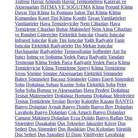
Trafosu
Havuz Ampulü
Havuz Termometresi
Karavan ve
Aksesuarları
ISITMA VE SOĞUTMA
Klima
Portatif Klima
Duvar Tipi Klima
Isı Pompası
Salon Tipi Klima
Klima
Kumandası
Kaset Tipi Klima
Kombi
Tavan Vantilatörleri
Vantilatörler
Hava Temizleyiciler
Nem Cihazları
Hava
Temizleme Cihazları
Buhar Makineleri
Nem Alma Cihazları
ve Rutubet Gidericiler
Elektrikli Isıtıcılar
Quartz Isıtıcılar
Infrared Isıtıcılar
Kule Tipi Isıtıcılar
Yağlı Radyatör
Fanlı
Isıtıcılar
Elektrikli Radyatörler
Dış Mekan Isıtıcılar
Havlupanlar
Radyatörler
Termosifonlar
Şofbenler
Ani Su
Isıtıcı
Isıtma ve Soğutma Yedek Parça
Radyatör Vanaları
Termostat
Klima Yedek Parça
Radyatör Yedek Parça
Klima
Temizleyicisi
Klima Temizleme Spreyi
Klima Temizleme
Sıvısı
Şömine
Şömine Aksesuarları
Elektrikli Şömineler
Bahçe Şömineleri
Bacasız Şömineler
Güneş Enerji Sistemleri
Soba
Doğalgaz Sobası
Kuzine Soba
Elektrikli Soba
Pelet
Soba
Soba Borusu ve Aksesuarları
Hava Perdesi
Doğalgaz
Tesisat Malzemeleri
Doğalgaz Hortumu
Doğalgaz Menfezleri
Tesisat Temizleme Sıvıları
Boyler
Kalorifer Kazanı
BANYO
Banyo Dolapları
Aynalı Banyo Dolabı
Banyo Boy Dolapları
Lavabolu Banyo Dolapları
Çok Amaçlı Banyo Dolapları
Çamaşır Makinesi Dolapları
Ecza Dolabı
Banyo Rafları
Duş
Sistemleri
Duşakabin
Duş Tekneleri
Jakuziler
Küvet
Duş
Setleri
Duş Sistemleri
Duş Başlıkları
Duş Kolonları
Sürgülü
Duş Setleri
Duş Spiralleri
El Duşu
Vitrifiyeler
Lavabolar