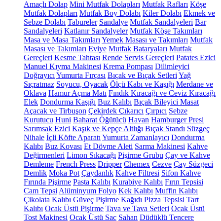
Amaçlı Dolap
Mini Mutfak Dolapları
Mutfak Rafları
Köşe
Mutfak Dolapları
Mutfak Boy Dolabı
Kiler Dolabı
Ekmek ve
Sebze Dolabı
Tabureler
Sandalye
Mutfak Sandalyeleri
Bar
Sandalyeleri
Katlanır Sandalyeler
Mutfak Köşe Takımları
Masa ve Masa Takımları
Yemek Masası ve Takımları
Mutfak
Masası ve Takımları
Eviye
Mutfak Bataryaları
Mutfak
Gereçleri
Kesme Tahtası
Rende
Servis Gereçleri
Patates Ezici
Manuel Kıyma Makinesi
Krema Pompası
Dilimleyici
Doğrayıcı
Yumurta Fırçası
Bıçak ve Bıçak Setleri
Yağ
Sıçratmaz
Soyucu, Oyacak
Ölçü Kabı ve Kaşığı
Merdane ve
Oklava
Hamur Açma Matı
Fındık Kıracağı ve Ceviz Kıracağı
Elek
Dondurma Kaşığı
Buz Kalıbı
Bıçak Bileyici Masat
Açacak ve Tirbuşon
Çekirdek Çıkarıcı
Çırpıcı
Sebze
Kurutucu
Huni
Baharat Öğütücü
Havan
Hamburger Presi
Sarımsak Ezici
Kaşık ve Kepçe Altlığı
Bıçak Standı
Süzgeç
Nihale
İçli Köfte Aparatı
Yumurta Zamanlayıcı
Dondurma
Kalıbı
Buz Kovası
Et Dövme Aleti
Sarma Makinesi
Kahve
Değirmenleri
Limon Sıkacağı
Pişirme Grubu
Çay ve Kahve
Demleme
French Press
Dripper
Chemex
Cezve
Çay Süzgeci
Demlik
Moka Pot
Çaydanlık
Kahve Filtresi
Sifon Kahve
Fırında Pişirme
Pasta Kalıbı
Kurabiye Kalıbı
Fırın Tepsisi
Cam Tepsi
Alüminyum Folyo
Kek Kalıbı
Muffin Kalıbı
Çikolata Kalıbı
Güveç
Pişirme Kağıdı
Pizza Tepsisi
Tart
Kalıbı
Ocak Üstü Pişirme
Tava ve Tava Setleri
Ocak Üstü
Tost Makinesi
Ocak Üstü Sac
Sahan
Düdüklü Tencere