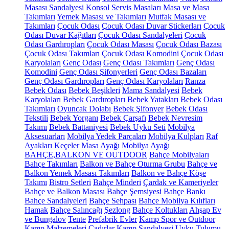
Masası Sandalyesi
Konsol
Servis Masaları
Masa ve Masa
Takımları
Yemek Masası ve Takımları
Mutfak Masası ve
Takımları
Çocuk Odası
Çocuk Odası Duvar Stickerları
Çocuk
Odası Duvar Kağıtları
Çocuk Odası Sandalyeleri
Çocuk
Odası Gardıropları
Çocuk Odası Masası
Çocuk Odası Bazası
Çocuk Odası Takımları
Çocuk Odası Komodini
Çocuk Odası
Karyolaları
Genç Odası
Genç Odası Takımları
Genç Odası
Komodini
Genç Odası Şifonyerleri
Genç Odası Bazaları
Genç Odası Gardıropları
Genç Odası Karyolaları
Ranza
Bebek Odası
Bebek Beşikleri
Mama Sandalyesi
Bebek
Karyolaları
Bebek Gardıropları
Bebek Yatakları
Bebek Odası
Takımları
Oyuncak Dolabı
Bebek Şifonyer
Bebek Odası
Tekstili
Bebek Yorganı
Bebek Çarşafı
Bebek Nevresim
Takımı
Bebek Battaniyesi
Bebek Uyku Seti
Mobilya
Aksesuarları
Mobilya Yedek Parçaları
Mobilya Kulpları
Raf
Ayakları
Keçeler
Masa Ayağı
Mobilya Ayağı
BAHÇE,BALKON VE OUTDOOR
Bahçe Mobilyaları
Bahçe Takımları
Balkon ve Bahçe Oturma Grubu
Bahçe ve
Balkon Yemek Masası Takımları
Balkon ve Bahçe Köşe
Takımı
Bistro Setleri
Bahçe Minderi
Çardak ve Kameriyeler
Bahçe ve Balkon Masası
Bahçe Şemsiyesi
Bahçe Bankı
Bahçe Sandalyeleri
Bahçe Sehpası
Bahçe Mobilya Kılıfları
Hamak
Bahçe Salıncağı
Şezlong
Bahçe Koltukları
Ahşap Ev
ve Bungalov
Tente
Prefabrik Evler
Kamp Spor ve Outdoor
Kamp Malzemeleri
Çadırlar
Kamp Sandalyesi
Uyku Tulumu