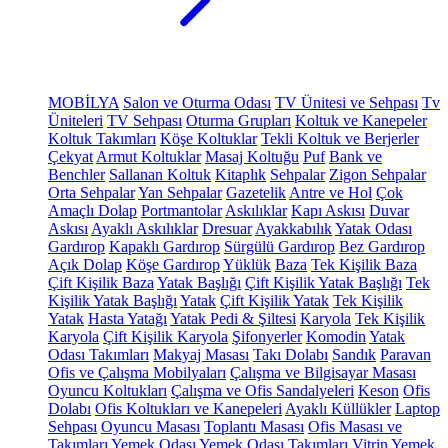
MOBİLYA
Salon ve Oturma Odası
TV Ünitesi ve Sehpası
Tv
Üniteleri
TV Sehpası
Oturma Grupları
Koltuk ve Kanepeler
Koltuk Takımları
Köşe Koltuklar
Tekli Koltuk ve Berjerler
Çekyat
Armut Koltuklar
Masaj Koltuğu
Puf
Bank ve
Benchler
Sallanan Koltuk
Kitaplık
Sehpalar
Zigon Sehpalar
Orta Sehpalar
Yan Sehpalar
Gazetelik
Antre ve Hol
Çok
Amaçlı Dolap
Portmantolar
Askılıklar
Kapı Askısı
Duvar
Askısı
Ayaklı Askılıklar
Dresuar
Ayakkabılık
Yatak Odası
Gardırop
Kapaklı Gardırop
Sürgülü Gardırop
Bez Gardırop
Açık Dolap
Köşe Gardırop
Yüklük
Baza
Tek Kişilik Baza
Çift Kişilik Baza
Yatak Başlığı
Çift Kişilik Yatak Başlığı
Tek
Kişilik Yatak Başlığı
Yatak
Çift Kişilik Yatak
Tek Kişilik
Yatak
Hasta Yatağı
Yatak Pedi & Şiltesi
Karyola
Tek Kişilik
Karyola
Çift Kişilik Karyola
Şifonyerler
Komodin
Yatak
Odası Takımları
Makyaj Masası
Takı Dolabı
Sandık
Paravan
Ofis ve Çalışma Mobilyaları
Çalışma ve Bilgisayar Masası
Oyuncu Koltukları
Çalışma ve Ofis Sandalyeleri
Keson
Ofis
Dolabı
Ofis Koltukları ve Kanepeleri
Ayaklı Küllükler
Laptop
Sehpası
Oyuncu Masası
Toplantı Masası
Ofis Masası ve
Takımları
Yemek Odası
Yemek Odası Takımları
Vitrin
Yemek