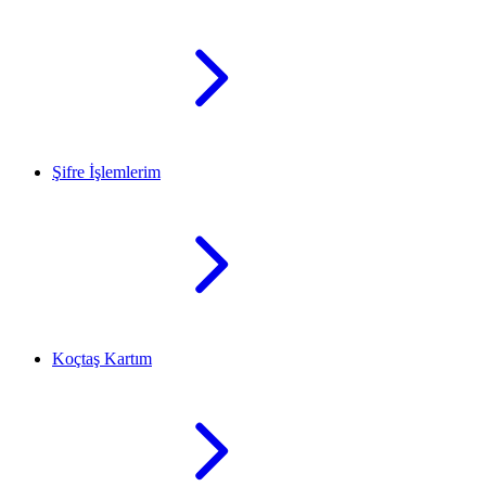
Şifre İşlemlerim
Koçtaş Kartım