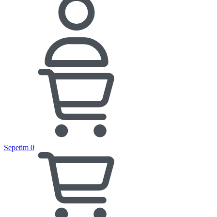
Sepetim
0