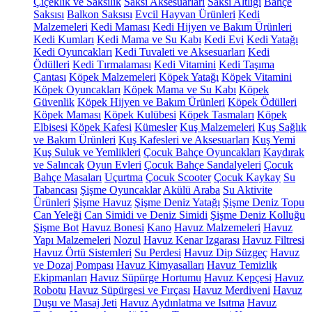
Çiçeklik ve Saksılık
Saksı Aksesuarları
Saksı Altlığı
Bahçe
Saksısı
Balkon Saksısı
Evcil Hayvan Ürünleri
Kedi
Malzemeleri
Kedi Maması
Kedi Hijyen ve Bakım Ürünleri
Kedi Kumları
Kedi Mama ve Su Kabı
Kedi Evi
Kedi Yatağı
Kedi Oyuncakları
Kedi Tuvaleti ve Aksesuarları
Kedi
Ödülleri
Kedi Tırmalaması
Kedi Vitamini
Kedi Taşıma
Çantası
Köpek Malzemeleri
Köpek Yatağı
Köpek Vitamini
Köpek Oyuncakları
Köpek Mama ve Su Kabı
Köpek
Güvenlik
Köpek Hijyen ve Bakım Ürünleri
Köpek Ödülleri
Köpek Maması
Köpek Kulübesi
Köpek Tasmaları
Köpek
Elbisesi
Köpek Kafesi
Kümesler
Kuş Malzemeleri
Kuş Sağlık
ve Bakım Ürünleri
Kuş Kafesleri ve Aksesuarları
Kuş Yemi
Kuş Suluk ve Yemlikleri
Çocuk Bahçe Oyuncakları
Kaydırak
ve Salıncak
Oyun Evleri
Çocuk Bahçe Sandalyeleri
Çocuk
Bahçe Masaları
Uçurtma
Çocuk Scooter
Çocuk Kaykay
Su
Tabancası
Şişme Oyuncaklar
Akülü Araba
Su Aktivite
Ürünleri
Şişme Havuz
Şişme Deniz Yatağı
Şişme Deniz Topu
Can Yeleği
Can Simidi ve Deniz Simidi
Şişme Deniz Kolluğu
Şişme Bot
Havuz Bonesi
Kano
Havuz Malzemeleri
Havuz
Yapı Malzemeleri
Nozul
Havuz Kenar Izgarası
Havuz Filtresi
Havuz Örtü Sistemleri
Su Perdesi
Havuz Dip Süzgeç
Havuz
ve Dozaj Pompası
Havuz Kimyasalları
Havuz Temizlik
Ekipmanları
Havuz Süpürge Hortumu
Havuz Kepçesi
Havuz
Robotu
Havuz Süpürgesi ve Fırçası
Havuz Merdiveni
Havuz
Duşu ve Masaj Jeti
Havuz Aydınlatma ve Isıtma
Havuz