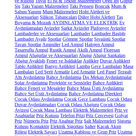
ve Rulosu
Tuval
El İşi & Tekstil Malzemeleri
Örgü İpi
Güpür
Şiş
Takı Yapım Malzemeleri
Takı Pensesi
Boncuk
Mum &
Sabun Yapımı
Mum Malzemeleri
Hobi Aletleri ve
Aksesuarları
Silikon Tabancaları
Diğer Hobi Aletleri
Taş
Boyama & Mozaik
AYDINLATMA VE ELEKTRİK
Ev
Aydınlatmaları
Avizeler
Sarkıt Avizeler
Plafonyer Avizeler
Lambaderler ve Aksesuarları
Lambader
Lambader Başlığı
Lambader Ayağı
Spotlar
Gömme Spotlar
Sıvaüstü Spotlar
Tavan Spotlar
Ampuller
Led Ampul
Halojen Ampul
Tasarruflu Ampul
Rustik Ampul
Akıllı Ampul
Floresan
Ampul
Abajurlar ve Aksesuarları
Abajur
Abajur Şapkaları
Abajur Ayaklığı
Fener ve Işıldaklar
Aplikler
Duvar Aplikleri
Tablo Aplikleri
Banyo Aplikleri
Lamba
Gece Lambaları
Masa
Lambaları
Led Şerit
Armatür
Led Armatür
Led Panel
Tezgah
Altı Aydınlatma
Bahçe Aydınlatma
Dış Mekan Aydınlatmalar
Solar Aydınlatma
Projektör ve Sensörler
Bahçe Aplikleri
Bahçe Feneri ve Meşaleler
Bahçe Masa Üstü Aydınlatma
Bahçe Set Üstü Aydınlatma
Bahçe Aydınlatma Direkleri
Çocuk Odası Aydınlatma
Çocuk Gece Lambası
Çocuk Odası
Duvar Aydınlatmaları
Çocuk Odası Abajuru
Çocuk Odası
Avizesi
Çocuk Masa Lambası
Elektrik Malzemeleri
Priz ve
Anahtarlar
Priz Kutusu
Telefon Prizi
Priz Çerçevesi
Golyat
Priz
Nümeris Priz
Priz
Anahtar Priz
Şalt Malzemeleri
Sigorta
Kutusu
Kontaktör
Elektrik Sigortası
Şalter
Kaçak Akım
Rölesi
Elektrik Sayacı
Uzatma Kablosu ve Grup Priz
Uzatma