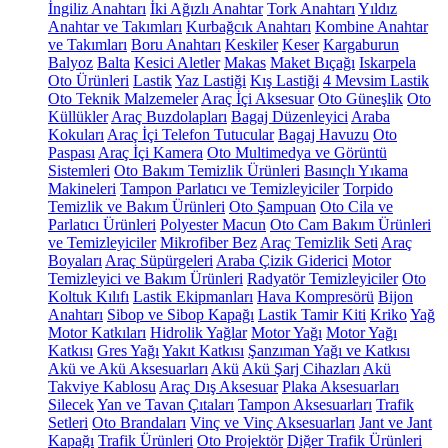
İngiliz Anahtarı
İki Ağızlı Anahtar
Tork Anahtarı
Yıldız
Anahtar ve Takımları
Kurbağcık Anahtarı
Kombine Anahtar
ve Takımları
Boru Anahtarı
Keskiler
Keser
Kargaburun
Balyoz
Balta
Kesici Aletler
Makas
Maket Bıçağı
Iskarpela
Oto Ürünleri
Lastik
Yaz Lastiği
Kış Lastiği
4 Mevsim Lastik
Oto Teknik Malzemeler
Araç İçi Aksesuar
Oto Güneşlik
Oto
Küllükler
Araç Buzdolapları
Bagaj Düzenleyici
Araba
Kokuları
Araç İçi Telefon Tutucular
Bagaj Havuzu
Oto
Paspası
Araç İçi Kamera
Oto Multimedya ve Görüntü
Sistemleri
Oto Bakım Temizlik Ürünleri
Basınçlı Yıkama
Makineleri
Tampon Parlatıcı ve Temizleyiciler
Torpido
Temizlik ve Bakım Ürünleri
Oto Şampuan
Oto Cila ve
Parlatıcı Ürünleri
Polyester Macun
Oto Cam Bakım Ürünleri
ve Temizleyiciler
Mikrofiber Bez
Araç Temizlik Seti
Araç
Boyaları
Araç Süpürgeleri
Araba Çizik Giderici
Motor
Temizleyici ve Bakım Ürünleri
Radyatör Temizleyiciler
Oto
Koltuk Kılıfı
Lastik Ekipmanları
Hava Kompresörü
Bijon
Anahtarı
Sibop ve Sibop Kapağı
Lastik Tamir Kiti
Kriko
Yağ
Motor Katkıları
Hidrolik Yağlar
Motor Yağı
Motor Yağı
Katkısı
Gres Yağı
Yakıt Katkısı
Şanzıman Yağı ve Katkısı
Akü ve Akü Aksesuarları
Akü
Akü Şarj Cihazları
Akü
Takviye Kablosu
Araç Dış Aksesuar
Plaka Aksesuarları
Silecek
Yan ve Tavan Çıtaları
Tampon Aksesuarları
Trafik
Setleri
Oto Brandaları
Vinç ve Vinç Aksesuarları
Jant ve Jant
Kapağı
Trafik Ürünleri
Oto Projektör
Diğer Trafik Ürünleri