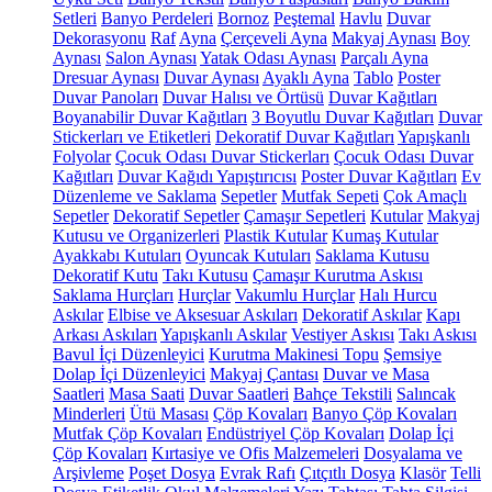
Setleri
Banyo Perdeleri
Bornoz
Peştemal
Havlu
Duvar
Dekorasyonu
Raf
Ayna
Çerçeveli Ayna
Makyaj Aynası
Boy
Aynası
Salon Aynası
Yatak Odası Aynası
Parçalı Ayna
Dresuar Aynası
Duvar Aynası
Ayaklı Ayna
Tablo
Poster
Duvar Panoları
Duvar Halısı ve Örtüsü
Duvar Kağıtları
Boyanabilir Duvar Kağıtları
3 Boyutlu Duvar Kağıtları
Duvar
Stickerları ve Etiketleri
Dekoratif Duvar Kağıtları
Yapışkanlı
Folyolar
Çocuk Odası Duvar Stickerları
Çocuk Odası Duvar
Kağıtları
Duvar Kağıdı Yapıştırıcısı
Poster Duvar Kağıtları
Ev
Düzenleme ve Saklama
Sepetler
Mutfak Sepeti
Çok Amaçlı
Sepetler
Dekoratif Sepetler
Çamaşır Sepetleri
Kutular
Makyaj
Kutusu ve Organizerleri
Plastik Kutular
Kumaş Kutular
Ayakkabı Kutuları
Oyuncak Kutuları
Saklama Kutusu
Dekoratif Kutu
Takı Kutusu
Çamaşır Kurutma Askısı
Saklama Hurçları
Hurçlar
Vakumlu Hurçlar
Halı Hurcu
Askılar
Elbise ve Aksesuar Askıları
Dekoratif Askılar
Kapı
Arkası Askıları
Yapışkanlı Askılar
Vestiyer Askısı
Takı Askısı
Bavul İçi Düzenleyici
Kurutma Makinesi Topu
Şemsiye
Dolap İçi Düzenleyici
Makyaj Çantası
Duvar ve Masa
Saatleri
Masa Saati
Duvar Saatleri
Bahçe Tekstili
Salıncak
Minderleri
Ütü Masası
Çöp Kovaları
Banyo Çöp Kovaları
Mutfak Çöp Kovaları
Endüstriyel Çöp Kovaları
Dolap İçi
Çöp Kovaları
Kırtasiye ve Ofis Malzemeleri
Dosyalama ve
Arşivleme
Poşet Dosya
Evrak Rafı
Çıtçıtlı Dosya
Klasör
Telli