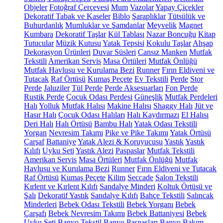
Objeler
Fotoğraf Çerçevesi
Mum
Vazolar
Yapay Çiçekler
Dekoratif Tabak ve Kaseler
Biblo
Şaraplıklar
Tütsülük ve
Buhurdanlık
Mumluklar ve Şamdanlar
Meyvelik
Magnet
Kumbara
Dekoratif Taşlar
Kül Tablası
Nazar Boncuğu
Kitap
Tutucular
Müzik Kutusu
Yatak Tepsisi
Kokulu Taşlar
Ahşap
Dekorasyon Ürünleri
Duvar Süsleri
Cansız Manken
Mutfak
Tekstili
Amerikan Servis
Masa Örtüleri
Mutfak Önlüğü
Mutfak Havlusu ve Kurulama Bezi
Runner
Fırın Eldiveni ve
Tutacak
Raf Örtüsü
Kumaş Peçete
Ev Tekstili
Perde
Stor
Perde
Jaluziler
Tül Perde
Perde Aksesuarları
Fon Perde
Rustik Perde
Çocuk Odası Perdesi
Güneşlik
Mutfak Perdeleri
Halı
Yolluk
Mutfak Halısı
Makine Halısı
Shaggy Halı
Jüt ve
Hasır Halı
Çocuk Odası Halıları
Halı Kaydırmazı
El Halısı
Deri Halı
Halı Örtüsü
Bambu Halı
Yatak Odası Tekstili
Yorgan
Nevresim Takımı
Pike ve Pike Takımı
Yatak Örtüsü
Çarşaf
Battaniye
Yatak Alezi & Koruyucusu
Yastık
Yastık
Kılıfı
Uyku Seti
Yastık Alezi
Paspaslar
Mutfak Tekstili
Amerikan Servis
Masa Örtüleri
Mutfak Önlüğü
Mutfak
Havlusu ve Kurulama Bezi
Runner
Fırın Eldiveni ve Tutacak
Raf Örtüsü
Kumaş Peçete
Kilim
Seccade
Salon Tekstili
Kırlent ve Kırlent Kılıfı
Sandalye Minderi
Koltuk Örtüsü ve
Şalı
Dekoratif Yastık
Sandalye Kılıfı
Bahçe Tekstili
Salıncak
Minderleri
Bebek Odası Tekstili
Bebek Yorganı
Bebek
Çarşafı
Bebek Nevresim Takımı
Bebek Battaniyesi
Bebek
Uyku Seti
Banyo Tekstil
Banyo Paspasları
Banyo Bakım