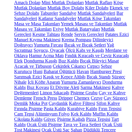
Amaçlı Dolap
Mini Mutfak Dolapları
Mutfak Rafları
Köşe
Mutfak Dolapları
Mutfak Boy Dolabı
Kiler Dolabı
Ekmek ve
Sebze Dolabı
Tabureler
Sandalye
Mutfak Sandalyeleri
Bar
Sandalyeleri
Katlanır Sandalyeler
Mutfak Köşe Takımları
Masa ve Masa Takımları
Yemek Masası ve Takımları
Mutfak
Masası ve Takımları
Eviye
Mutfak Bataryaları
Mutfak
Gereçleri
Kesme Tahtası
Rende
Servis Gereçleri
Patates Ezici
Manuel Kıyma Makinesi
Krema Pompası
Dilimleyici
Doğrayıcı
Yumurta Fırçası
Bıçak ve Bıçak Setleri
Yağ
Sıçratmaz
Soyucu, Oyacak
Ölçü Kabı ve Kaşığı
Merdane ve
Oklava
Hamur Açma Matı
Fındık Kıracağı ve Ceviz Kıracağı
Elek
Dondurma Kaşığı
Buz Kalıbı
Bıçak Bileyici Masat
Açacak ve Tirbuşon
Çekirdek Çıkarıcı
Çırpıcı
Sebze
Kurutucu
Huni
Baharat Öğütücü
Havan
Hamburger Presi
Sarımsak Ezici
Kaşık ve Kepçe Altlığı
Bıçak Standı
Süzgeç
Nihale
İçli Köfte Aparatı
Yumurta Zamanlayıcı
Dondurma
Kalıbı
Buz Kovası
Et Dövme Aleti
Sarma Makinesi
Kahve
Değirmenleri
Limon Sıkacağı
Pişirme Grubu
Çay ve Kahve
Demleme
French Press
Dripper
Chemex
Cezve
Çay Süzgeci
Demlik
Moka Pot
Çaydanlık
Kahve Filtresi
Sifon Kahve
Fırında Pişirme
Pasta Kalıbı
Kurabiye Kalıbı
Fırın Tepsisi
Cam Tepsi
Alüminyum Folyo
Kek Kalıbı
Muffin Kalıbı
Çikolata Kalıbı
Güveç
Pişirme Kağıdı
Pizza Tepsisi
Tart
Kalıbı
Ocak Üstü Pişirme
Tava ve Tava Setleri
Ocak Üstü
Tost Makinesi
Ocak Üstü Sac
Sahan
Düdüklü Tencere