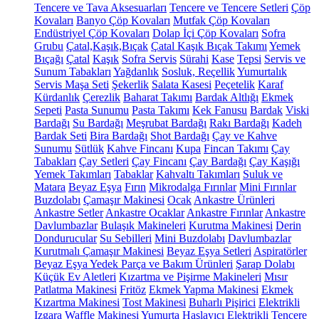
Tencere ve Tava Aksesuarları
Tencere ve Tencere Setleri
Çöp
Kovaları
Banyo Çöp Kovaları
Mutfak Çöp Kovaları
Endüstriyel Çöp Kovaları
Dolap İçi Çöp Kovaları
Sofra
Grubu
Çatal,Kaşık,Bıçak
Çatal Kaşık Bıçak Takımı
Yemek
Bıçağı
Çatal
Kaşık
Sofra Servis
Sürahi
Kase
Tepsi
Servis ve
Sunum Tabakları
Yağdanlık
Sosluk, Reçellik
Yumurtalık
Servis Maşa Seti
Şekerlik
Salata Kasesi
Peçetelik
Karaf
Kürdanlık
Çerezlik
Baharat Takımı
Bardak Altlığı
Ekmek
Sepeti
Pasta Sunumu
Pasta Takımı
Kek Fanusu
Bardak
Viski
Bardağı
Su Bardağı
Meşrubat Bardağı
Rakı Bardağı
Kadeh
Bardak Seti
Bira Bardağı
Shot Bardağı
Çay ve Kahve
Sunumu
Sütlük
Kahve Fincanı
Kupa
Fincan Takımı
Çay
Tabakları
Çay Setleri
Çay Fincanı
Çay Bardağı
Çay Kaşığı
Yemek Takımları
Tabaklar
Kahvaltı Takımları
Suluk ve
Matara
Beyaz Eşya
Fırın
Mikrodalga Fırınlar
Mini Fırınlar
Buzdolabı
Çamaşır Makinesi
Ocak
Ankastre Ürünleri
Ankastre Setler
Ankastre Ocaklar
Ankastre Fırınlar
Ankastre
Davlumbazlar
Bulaşık Makineleri
Kurutma Makinesi
Derin
Dondurucular
Su Sebilleri
Mini Buzdolabı
Davlumbazlar
Kurutmalı Çamaşır Makinesi
Beyaz Eşya Setleri
Aspiratörler
Beyaz Eşya Yedek Parça ve Bakım Ürünleri
Şarap Dolabı
Küçük Ev Aletleri
Kızartma ve Pişirme Makineleri
Mısır
Patlatma Makinesi
Fritöz
Ekmek Yapma Makinesi
Ekmek
Kızartma Makinesi
Tost Makinesi
Buharlı Pişirici
Elektrikli
Izgara
Waffle Makinesi
Yumurta Haşlayıcı
Elektrikli Tencere