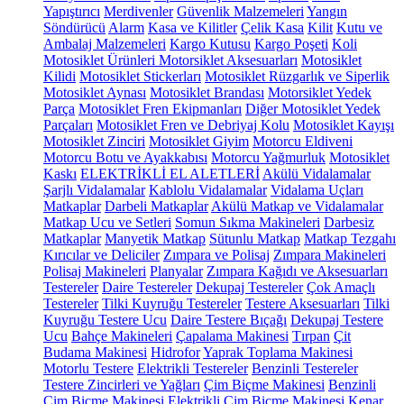
Yapıştırıcı
Merdivenler
Güvenlik Malzemeleri
Yangın
Söndürücü
Alarm
Kasa ve Kilitler
Çelik Kasa
Kilit
Kutu ve
Ambalaj Malzemeleri
Kargo Kutusu
Kargo Poşeti
Koli
Motosiklet Ürünleri
Motorsiklet Aksesuarları
Motosiklet
Kilidi
Motosiklet Stickerları
Motosiklet Rüzgarlık ve Siperlik
Motosiklet Aynası
Motosiklet Brandası
Motorsiklet Yedek
Parça
Motosiklet Fren Ekipmanları
Diğer Motosiklet Yedek
Parçaları
Motosiklet Fren ve Debriyaj Kolu
Motosiklet Kayışı
Motosiklet Zinciri
Motosiklet Giyim
Motorcu Eldiveni
Motorcu Botu ve Ayakkabısı
Motorcu Yağmurluk
Motosiklet
Kaskı
ELEKTRİKLİ EL ALETLERİ
Akülü Vidalamalar
Şarjlı Vidalamalar
Kablolu Vidalamalar
Vidalama Uçları
Matkaplar
Darbeli Matkaplar
Akülü Matkap ve Vidalamalar
Matkap Ucu ve Setleri
Somun Sıkma Makineleri
Darbesiz
Matkaplar
Manyetik Matkap
Sütunlu Matkap
Matkap Tezgahı
Kırıcılar ve Deliciler
Zımpara ve Polisaj
Zımpara Makineleri
Polisaj Makineleri
Planyalar
Zımpara Kağıdı ve Aksesuarları
Testereler
Daire Testereler
Dekupaj Testereler
Çok Amaçlı
Testereler
Tilki Kuyruğu Testereler
Testere Aksesuarları
Tilki
Kuyruğu Testere Ucu
Daire Testere Bıçağı
Dekupaj Testere
Ucu
Bahçe Makineleri
Çapalama Makinesi
Tırpan
Çit
Budama Makinesi
Hidrofor
Yaprak Toplama Makinesi
Motorlu Testere
Elektrikli Testereler
Benzinli Testereler
Testere Zincirleri ve Yağları
Çim Biçme Makinesi
Benzinli
Çim Biçme Makinesi
Elektrikli Çim Biçme Makinesi
Kenar