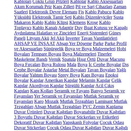
Kabloları
Çoklu Grup Prizleri
Kablolar
Kablo Aksesuarları
Akım Korumalı Priz
Kapı Zilleri
Pil ve Şarj Cihazları
Zaman
Saatleri
Elektronik Devre Elemanı
Fiş
Kablo Pabucu
Kablo
Yüksüğü
Elektronik Tamir Seti
Kablo Düzenleyiciler
Susta
Makaron Kablo
Kablo Klipsi
Klemens
Kroşe
Kablo
Toplayıcı
Kablo Kanalı
Adaptör
Duy
Buat Kutusu ve Kapağı
Aydınlatma Halatları ve Zincirleri
Enerji Sistemleri
Güneş
Paneli
Lityum Akü
Jel Akü
İnverter
Tavan Vantilatörleri
AHŞAP VE İNŞAAT
Ahşap Yer Döşeme
Parke
Parke Profil
ve Aksesuarları
Süpürgelik
Boya ve Boya Malzemeleri
Hobi
Boyaları
Tempare Boyası
Boya Malzemeleri
Tinerler
Maskeleme Bandı
Vernik
Spatula
Hışır Örtü
Duvar Macunu
Boya Fırçaları
Boya Rulosu
Mala
Boya
İç Cephe Boyalar
Dış
Cephe Boyalar
Astarlar
Metal Boyaları
Tavan Boyaları
Yağlı
Boyalar
Yalıtım Boyası
Sprey Boya
Kapı Boyası
Epoksi
Boyalar
Kapılar
Amerikan Kapılar
Melamin Kapılar
Çelik
Kapılar
Akordiyon Kapılar
Sürgülü Kapılar
Acil Çıkış
Kapıları
Kapı Kolları
Seramik ve Fayans
Banyo Seramik ve
Fayansları
Yer Seramik ve Fayansları
Mutfak Seramik ve
Fayansları
Karo
Mozaik
Mutfak Tezgahları
Laminant Mutfak
Tezgahları
Ahşap Mutfak Tezgahları
PVC Zemin Kaplama
Duvar Ürünleri
Duvar Kağıtları
Boyanabilir Duvar Kağıtları
3 Boyutlu Duvar Kağıtları
Duvar Stickerları ve Etiketleri
Dekoratif Duvar Kağıtları
Yapışkanlı Folyolar
Çocuk Odası
Duvar Stickerları
Çocuk Odası Duvar Kağıtları
Duvar Kağıdı