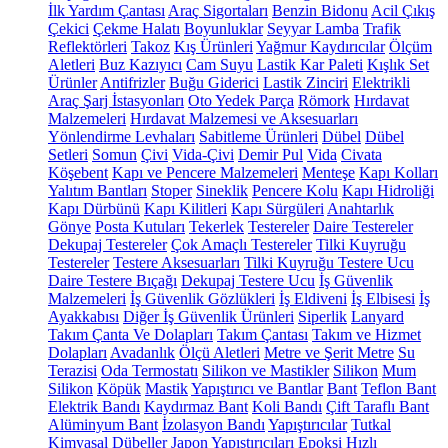
İlk Yardım Çantası
Araç Sigortaları
Benzin Bidonu
Acil Çıkış
Çekici
Çekme Halatı
Boyunluklar
Seyyar Lamba
Trafik
Reflektörleri
Takoz
Kış Ürünleri
Yağmur Kaydırıcılar
Ölçüm
Aletleri
Buz Kazıyıcı
Cam Suyu
Lastik Kar Paleti
Kışlık Set
Ürünler
Antifrizler
Buğu Giderici
Lastik Zinciri
Elektrikli
Araç Şarj İstasyonları
Oto Yedek Parça
Römork
Hırdavat
Malzemeleri
Hırdavat Malzemesi ve Aksesuarları
Yönlendirme Levhaları
Sabitleme Ürünleri
Dübel
Dübel
Setleri
Somun
Çivi
Vida-Çivi
Demir Pul
Vida
Civata
Köşebent
Kapı ve Pencere Malzemeleri
Menteşe
Kapı Kolları
Yalıtım Bantları
Stoper
Sineklik
Pencere Kolu
Kapı Hidroliği
Kapı Dürbünü
Kapı Kilitleri
Kapı Sürgüleri
Anahtarlık
Gönye
Posta Kutuları
Tekerlek
Testereler
Daire Testereler
Dekupaj Testereler
Çok Amaçlı Testereler
Tilki Kuyruğu
Testereler
Testere Aksesuarları
Tilki Kuyruğu Testere Ucu
Daire Testere Bıçağı
Dekupaj Testere Ucu
İş Güvenlik
Malzemeleri
İş Güvenlik Gözlükleri
İş Eldiveni
İş Elbisesi
İş
Ayakkabısı
Diğer İş Güvenlik Ürünleri
Siperlik
Lanyard
Takım Çanta Ve Dolapları
Takım Çantası
Takım ve Hizmet
Dolapları
Avadanlık
Ölçü Aletleri
Metre ve Şerit Metre
Su
Terazisi
Oda Termostatı
Silikon ve Mastikler
Silikon
Mum
Silikon
Köpük
Mastik
Yapıştırıcı ve Bantlar
Bant
Teflon Bant
Elektrik Bandı
Kaydırmaz Bant
Koli Bandı
Çift Taraflı Bant
Alüminyum Bant
İzolasyon Bandı
Yapıştırıcılar
Tutkal
Kimyasal Dübeller
Japon Yapıştırıcıları
Epoksi
Hızlı