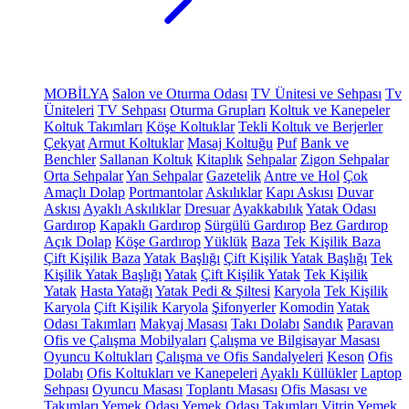
MOBİLYA
Salon ve Oturma Odası
TV Ünitesi ve Sehpası
Tv
Üniteleri
TV Sehpası
Oturma Grupları
Koltuk ve Kanepeler
Koltuk Takımları
Köşe Koltuklar
Tekli Koltuk ve Berjerler
Çekyat
Armut Koltuklar
Masaj Koltuğu
Puf
Bank ve
Benchler
Sallanan Koltuk
Kitaplık
Sehpalar
Zigon Sehpalar
Orta Sehpalar
Yan Sehpalar
Gazetelik
Antre ve Hol
Çok
Amaçlı Dolap
Portmantolar
Askılıklar
Kapı Askısı
Duvar
Askısı
Ayaklı Askılıklar
Dresuar
Ayakkabılık
Yatak Odası
Gardırop
Kapaklı Gardırop
Sürgülü Gardırop
Bez Gardırop
Açık Dolap
Köşe Gardırop
Yüklük
Baza
Tek Kişilik Baza
Çift Kişilik Baza
Yatak Başlığı
Çift Kişilik Yatak Başlığı
Tek
Kişilik Yatak Başlığı
Yatak
Çift Kişilik Yatak
Tek Kişilik
Yatak
Hasta Yatağı
Yatak Pedi & Şiltesi
Karyola
Tek Kişilik
Karyola
Çift Kişilik Karyola
Şifonyerler
Komodin
Yatak
Odası Takımları
Makyaj Masası
Takı Dolabı
Sandık
Paravan
Ofis ve Çalışma Mobilyaları
Çalışma ve Bilgisayar Masası
Oyuncu Koltukları
Çalışma ve Ofis Sandalyeleri
Keson
Ofis
Dolabı
Ofis Koltukları ve Kanepeleri
Ayaklı Küllükler
Laptop
Sehpası
Oyuncu Masası
Toplantı Masası
Ofis Masası ve
Takımları
Yemek Odası
Yemek Odası Takımları
Vitrin
Yemek