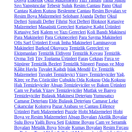
Dosya
Etiketlik
Okul Malzemeleri
Yazı Tahtası
Tahta Silgisi
Sıvı Yapıştırıcılar
Tebeşir
Suluk
Resim Çantası
Pano
Okul
Çantası
Kalem Kutusu
Beslenme Çantası
Resim Boyaları ve
Resim Boya Malzemeleri
Selobant
Ajanda
Defter
Okul
Defteri
Spiralli Defter
Fihrist
Not Defteri
Bloknot
Kırtasiye
Malzemeleri
Masaüstü Gereçleri
Kırtasiye Kağıt Ürünleri
Kırtasiye Seti
Kalem ve Yazı Gereçleri
Koli Bandı Makinesi
Para Makineleri
Para Çekmeceleri
Para Sayma Makineleri
Ofis Sarf Ürünleri
Evrak İmha Makineleri
Laminasyon
Makineleri
Barkod Okuyucu
Temizlik Gereçleri ve
Ekipmanları
Temizlik Eldiveni
Temizlik Kovası
Temizlik,
Ovma Teli
Tüy Toplama Ürünleri
Faraş
Çekpas
Fırça ve
Süpürge
Temizlik Bezleri
Temizlik Süngeri
Paspas ve Mop
Kâğıt Havlu
Tuvalet Kağıdı
Islak Mendil
Ev Temizlik
Malzemeleri
Tuvalet Temizleyici
Yüzey Temizleyiciler
Yağ,
Kireç ve Pas Çözücüler
Çubuklu Oda Kokusu
Oda Kokusu
Halı Temizleyiciler
Ahşap Temizleyiciler ve Bakım Ürünleri
Cam ve Parlak Yüzey Temizleyiciler
Mutfak ve Banyo
Temizleyiciler
Bulaşık Makinesi Deterjanı
Yumuşatıcı
Çamaşır Deterjanı
Elde Bulaşık Deterjanı
Çamaşır Leke
Çıkarıcılar
Kolonya
Pazar Arabası ve Çantası
Eğlence
Ürünleri
Parti Malzemeleri
Puzzle
Hobi Malzemeleri
Hobi
Boya ve Resim Malzemeleri
Ahşap Boyaları
Akrilik Boyalar
Sulu Boya
Yağlı Boya Seti
Eskitme Boyası
Cam ve Seramik
Boyaları
Metalik Boya
Şövale
Kumaş Boyaları
Resim Fırçası