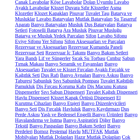
Çanak Lavabolar
Köşe Lavabolar
Dolap Uyumlu Lavabo
Ayaklı Lavabolar
Klozet
Duvara Sıfır Klozetler
Asma
Klozetler
Klozet Kapakları
Pisuvar
Tuvalet Taşı
Batarya ve
Musluklar
Lavabo Bataryaları
Mutfak Bataryaları
Su Tasarruf
Aparatı
Banyo Bataryaları
Musluk
Duş Bataryaları
Batarya
Setleri
Fotoselli Batarya
Ara Musluk
Pisuvar Musluğu
Batarya ve Musluk Yedek Parçaları
Sifon
Lavabo Sifonu
Eviye Sifonu
Yer Sifonu
Sifon Aksesuarları ve Parçaları
Rezervuar ve Aksesuarları
Rezervuar Kumanda Paneli
Rezervuar Seti
Rezervuar İç Takımı
Banyo Bakım Setleri
Yara Bandı
Lif ve Süngerler
Sıcak Su Torbası
Cımbız
Sabun
Tırnak Makası
Banyo Seramik ve Fayansları
Banyo
Aksesuarları
Tuvalet ve Klozet Fırçaları
Ayaklı Fırçalık ve
Kağıtlık Seti
Duş Rafı
Banyo Aynaları
Banyo Askısı
Banyo
Taburesi
Sabunluk
Sıvı Sabunluk Pompası
Tuvalet Kağıtlığı
Pamukluk
Diş Fırçası Koruma Kabı
Diş Macunu Kutusu
Dispenserler
Sıvı Sabun Dispenseri
Tuvalet Kağıdı Dispenseri
Havlu Dispenseri
Klozet Kapak Örtüsü Dispenseri
El
Kurutma Cihazları
Banyo Etajeri
Banyo Düzenleyicileri
Banyo Seti
Diş Fırçalık
Havluluk
Banyo Kaydırmazı
Duş
Perde Askısı
Yaşlı ve Bedensel Engelli Banyo Ürünleri
Banyo
Havalandırma ve Isıtma
Banyo Aspiratörü
Diğer
Banyo
Tekstil
Banyo Paspasları
Banyo Bakım Setleri
Banyo
Perdeleri
Bornoz
Peştemal
Havlu
MUTFAK
Mutfak
Mobilyaları
Mutfak Dolapları
Hazır Mutfak Dolapları
Çok