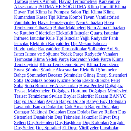
Trafosu
Havuz Ampulü
Havuz Termometresi
Karavan ve
Aksesuarları
ISITMA VE SOĞUTMA
Klima
Portatif Klima
Duvar Tipi Klima
Isı Pompası
Salon Tipi Klima
Klima
Kumandası
Kaset Tipi Klima
Kombi
Tavan Vantilatörleri
Vantilatörler
Hava Temizleyiciler
Nem Cihazları
Hava
Temizleme Cihazları
Buhar Makineleri
Nem Alma Cihazları
ve Rutubet Gidericiler
Elektrikli Isıtıcılar
Quartz Isıtıcılar
Infrared Isıtıcılar
Kule Tipi Isıtıcılar
Yağlı Radyatör
Fanlı
Isıtıcılar
Elektrikli Radyatörler
Dış Mekan Isıtıcılar
Havlupanlar
Radyatörler
Termosifonlar
Şofbenler
Ani Su
Isıtıcı
Isıtma ve Soğutma Yedek Parça
Radyatör Vanaları
Termostat
Klima Yedek Parça
Radyatör Yedek Parça
Klima
Temizleyicisi
Klima Temizleme Spreyi
Klima Temizleme
Sıvısı
Şömine
Şömine Aksesuarları
Elektrikli Şömineler
Bahçe Şömineleri
Bacasız Şömineler
Güneş Enerji Sistemleri
Soba
Doğalgaz Sobası
Kuzine Soba
Elektrikli Soba
Pelet
Soba
Soba Borusu ve Aksesuarları
Hava Perdesi
Doğalgaz
Tesisat Malzemeleri
Doğalgaz Hortumu
Doğalgaz Menfezleri
Tesisat Temizleme Sıvıları
Boyler
Kalorifer Kazanı
BANYO
Banyo Dolapları
Aynalı Banyo Dolabı
Banyo Boy Dolapları
Lavabolu Banyo Dolapları
Çok Amaçlı Banyo Dolapları
Çamaşır Makinesi Dolapları
Ecza Dolabı
Banyo Rafları
Duş
Sistemleri
Duşakabin
Duş Tekneleri
Jakuziler
Küvet
Duş
Setleri
Duş Sistemleri
Duş Başlıkları
Duş Kolonları
Sürgülü
Duş Setleri
Duş Spiralleri
El Duşu
Vitrifiyeler
Lavabolar