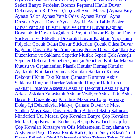
Setleri
Banyo Perdeleri
Bornoz
Peştemal
Havlu
Duvar
Dekorasyonu
Raf
Ayna
Çerçeveli Ayna
Makyaj Aynası
Boy
Aynası
Salon Aynası
Yatak Odası Aynası
Parçalı Ayna
Dresuar Aynası
Duvar Aynası
Ayaklı Ayna
Tablo
Poster
Duvar Panoları
Duvar Halısı ve Örtüsü
Duvar Kağıtları
Boyanabilir Duvar Kağıtları
3 Boyutlu Duvar Kağıtları
Duvar
Stickerları ve Etiketleri
Dekoratif Duvar Kağıtları
Yapışkanlı
Folyolar
Çocuk Odası Duvar Stickerları
Çocuk Odası Duvar
Kağıtları
Duvar Kağıdı Yapıştırıcısı
Poster Duvar Kağıtları
Ev
Düzenleme ve Saklama
Sepetler
Mutfak Sepeti
Çok Amaçlı
Sepetler
Dekoratif Sepetler
Çamaşır Sepetleri
Kutular
Makyaj
Kutusu ve Organizerleri
Plastik Kutular
Kumaş Kutular
Ayakkabı Kutuları
Oyuncak Kutuları
Saklama Kutusu
Dekoratif Kutu
Takı Kutusu
Çamaşır Kurutma Askısı
Saklama Hurçları
Hurçlar
Vakumlu Hurçlar
Halı Hurcu
Askılar
Elbise ve Aksesuar Askıları
Dekoratif Askılar
Kapı
Arkası Askıları
Yapışkanlı Askılar
Vestiyer Askısı
Takı Askısı
Bavul İçi Düzenleyici
Kurutma Makinesi Topu
Şemsiye
Dolap İçi Düzenleyici
Makyaj Çantası
Duvar ve Masa
Saatleri
Masa Saati
Duvar Saatleri
Bahçe Tekstili
Salıncak
Minderleri
Ütü Masası
Çöp Kovaları
Banyo Çöp Kovaları
Mutfak Çöp Kovaları
Endüstriyel Çöp Kovaları
Dolap İçi
Çöp Kovaları
Kırtasiye ve Ofis Malzemeleri
Dosyalama ve
Arşivleme
Poşet Dosya
Evrak Rafı
Çıtçıtlı Dosya
Klasör
Telli