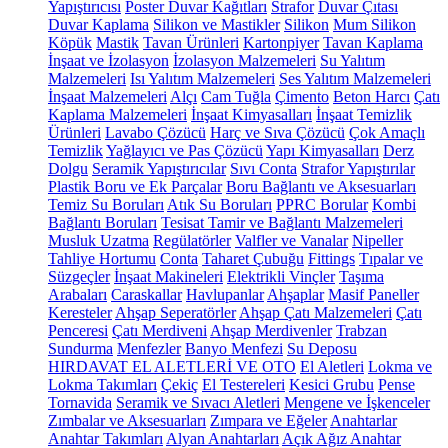
Yapıştırıcısı
Poster Duvar Kağıtları
Strafor
Duvar Çıtası
Duvar Kaplama
Silikon ve Mastikler
Silikon
Mum Silikon
Köpük
Mastik
Tavan Ürünleri
Kartonpiyer
Tavan Kaplama
İnşaat ve İzolasyon
İzolasyon Malzemeleri
Su Yalıtım
Malzemeleri
Isı Yalıtım Malzemeleri
Ses Yalıtım Malzemeleri
İnşaat Malzemeleri
Alçı
Cam Tuğla
Çimento
Beton Harcı
Çatı
Kaplama Malzemeleri
İnşaat Kimyasalları
İnşaat Temizlik
Ürünleri
Lavabo Çözücü
Harç ve Sıva Çözücü
Çok Amaçlı
Temizlik
Yağlayıcı ve Pas Çözücü
Yapı Kimyasalları
Derz
Dolgu
Seramik Yapıştırıcılar
Sıvı Conta
Strafor Yapıştırılar
Plastik Boru ve Ek Parçalar
Boru Bağlantı ve Aksesuarları
Temiz Su Boruları
Atık Su Boruları
PPRC Borular
Kombi
Bağlantı Boruları
Tesisat Tamir ve Bağlantı Malzemeleri
Musluk Uzatma
Regülatörler
Valfler ve Vanalar
Nipeller
Tahliye Hortumu
Conta
Taharet Çubuğu
Fittings
Tıpalar ve
Süzgeçler
İnşaat Makineleri
Elektrikli Vinçler
Taşıma
Arabaları
Caraskallar
Havlupanlar
Ahşaplar
Masif Paneller
Keresteler
Ahşap Seperatörler
Ahşap Çatı Malzemeleri
Çatı
Penceresi
Çatı Merdiveni
Ahşap Merdivenler
Trabzan
Sundurma
Menfezler
Banyo Menfezi
Su Deposu
HIRDAVAT EL ALETLERİ VE OTO
El Aletleri
Lokma ve
Lokma Takımları
Çekiç
El Testereleri
Kesici Grubu
Pense
Tornavida
Seramik ve Sıvacı Aletleri
Mengene ve İşkenceler
Zımbalar ve Aksesuarları
Zımpara ve Eğeler
Anahtarlar
Anahtar Takımları
Alyan Anahtarları
Açık Ağız Anahtar