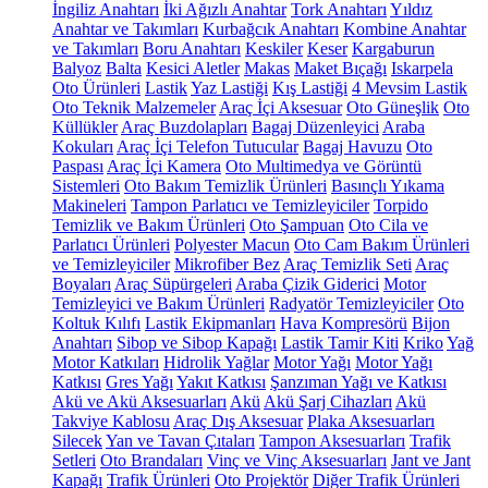
İngiliz Anahtarı
İki Ağızlı Anahtar
Tork Anahtarı
Yıldız
Anahtar ve Takımları
Kurbağcık Anahtarı
Kombine Anahtar
ve Takımları
Boru Anahtarı
Keskiler
Keser
Kargaburun
Balyoz
Balta
Kesici Aletler
Makas
Maket Bıçağı
Iskarpela
Oto Ürünleri
Lastik
Yaz Lastiği
Kış Lastiği
4 Mevsim Lastik
Oto Teknik Malzemeler
Araç İçi Aksesuar
Oto Güneşlik
Oto
Küllükler
Araç Buzdolapları
Bagaj Düzenleyici
Araba
Kokuları
Araç İçi Telefon Tutucular
Bagaj Havuzu
Oto
Paspası
Araç İçi Kamera
Oto Multimedya ve Görüntü
Sistemleri
Oto Bakım Temizlik Ürünleri
Basınçlı Yıkama
Makineleri
Tampon Parlatıcı ve Temizleyiciler
Torpido
Temizlik ve Bakım Ürünleri
Oto Şampuan
Oto Cila ve
Parlatıcı Ürünleri
Polyester Macun
Oto Cam Bakım Ürünleri
ve Temizleyiciler
Mikrofiber Bez
Araç Temizlik Seti
Araç
Boyaları
Araç Süpürgeleri
Araba Çizik Giderici
Motor
Temizleyici ve Bakım Ürünleri
Radyatör Temizleyiciler
Oto
Koltuk Kılıfı
Lastik Ekipmanları
Hava Kompresörü
Bijon
Anahtarı
Sibop ve Sibop Kapağı
Lastik Tamir Kiti
Kriko
Yağ
Motor Katkıları
Hidrolik Yağlar
Motor Yağı
Motor Yağı
Katkısı
Gres Yağı
Yakıt Katkısı
Şanzıman Yağı ve Katkısı
Akü ve Akü Aksesuarları
Akü
Akü Şarj Cihazları
Akü
Takviye Kablosu
Araç Dış Aksesuar
Plaka Aksesuarları
Silecek
Yan ve Tavan Çıtaları
Tampon Aksesuarları
Trafik
Setleri
Oto Brandaları
Vinç ve Vinç Aksesuarları
Jant ve Jant
Kapağı
Trafik Ürünleri
Oto Projektör
Diğer Trafik Ürünleri