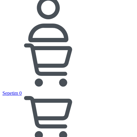
Sepetim
0