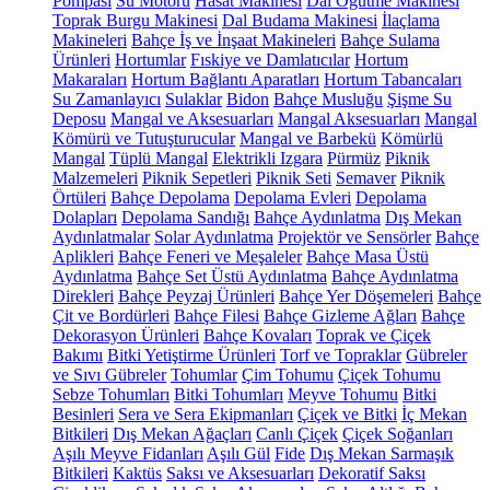
Pompası
Su Motoru
Hasat Makinesi
Dal Öğütme Makinesi
Toprak Burgu Makinesi
Dal Budama Makinesi
İlaçlama
Makineleri
Bahçe İş ve İnşaat Makineleri
Bahçe Sulama
Ürünleri
Hortumlar
Fıskiye ve Damlatıcılar
Hortum
Makaraları
Hortum Bağlantı Aparatları
Hortum Tabancaları
Su Zamanlayıcı
Sulaklar
Bidon
Bahçe Musluğu
Şişme Su
Deposu
Mangal ve Aksesuarları
Mangal Aksesuarları
Mangal
Kömürü ve Tutuşturucular
Mangal ve Barbekü
Kömürlü
Mangal
Tüplü Mangal
Elektrikli Izgara
Pürmüz
Piknik
Malzemeleri
Piknik Sepetleri
Piknik Seti
Semaver
Piknik
Örtüleri
Bahçe Depolama
Depolama Evleri
Depolama
Dolapları
Depolama Sandığı
Bahçe Aydınlatma
Dış Mekan
Aydınlatmalar
Solar Aydınlatma
Projektör ve Sensörler
Bahçe
Aplikleri
Bahçe Feneri ve Meşaleler
Bahçe Masa Üstü
Aydınlatma
Bahçe Set Üstü Aydınlatma
Bahçe Aydınlatma
Direkleri
Bahçe Peyzaj Ürünleri
Bahçe Yer Döşemeleri
Bahçe
Çit ve Bordürleri
Bahçe Filesi
Bahçe Gizleme Ağları
Bahçe
Dekorasyon Ürünleri
Bahçe Kovaları
Toprak ve Çiçek
Bakımı
Bitki Yetiştirme Ürünleri
Torf ve Topraklar
Gübreler
ve Sıvı Gübreler
Tohumlar
Çim Tohumu
Çiçek Tohumu
Sebze Tohumları
Bitki Tohumları
Meyve Tohumu
Bitki
Besinleri
Sera ve Sera Ekipmanları
Çiçek ve Bitki
İç Mekan
Bitkileri
Dış Mekan Ağaçları
Canlı Çiçek
Çiçek Soğanları
Aşılı Meyve Fidanları
Aşılı Gül
Fide
Dış Mekan Sarmaşık
Bitkileri
Kaktüs
Saksı ve Aksesuarları
Dekoratif Saksı