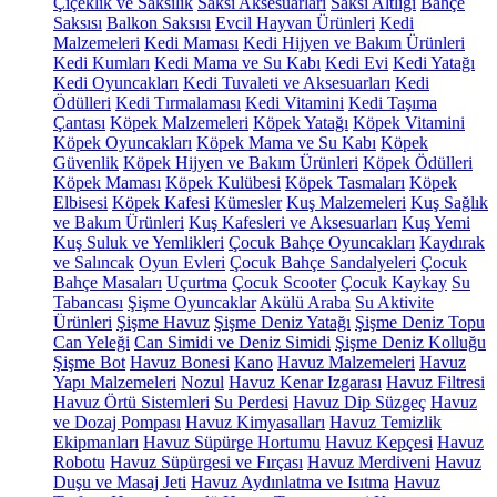
Çiçeklik ve Saksılık
Saksı Aksesuarları
Saksı Altlığı
Bahçe
Saksısı
Balkon Saksısı
Evcil Hayvan Ürünleri
Kedi
Malzemeleri
Kedi Maması
Kedi Hijyen ve Bakım Ürünleri
Kedi Kumları
Kedi Mama ve Su Kabı
Kedi Evi
Kedi Yatağı
Kedi Oyuncakları
Kedi Tuvaleti ve Aksesuarları
Kedi
Ödülleri
Kedi Tırmalaması
Kedi Vitamini
Kedi Taşıma
Çantası
Köpek Malzemeleri
Köpek Yatağı
Köpek Vitamini
Köpek Oyuncakları
Köpek Mama ve Su Kabı
Köpek
Güvenlik
Köpek Hijyen ve Bakım Ürünleri
Köpek Ödülleri
Köpek Maması
Köpek Kulübesi
Köpek Tasmaları
Köpek
Elbisesi
Köpek Kafesi
Kümesler
Kuş Malzemeleri
Kuş Sağlık
ve Bakım Ürünleri
Kuş Kafesleri ve Aksesuarları
Kuş Yemi
Kuş Suluk ve Yemlikleri
Çocuk Bahçe Oyuncakları
Kaydırak
ve Salıncak
Oyun Evleri
Çocuk Bahçe Sandalyeleri
Çocuk
Bahçe Masaları
Uçurtma
Çocuk Scooter
Çocuk Kaykay
Su
Tabancası
Şişme Oyuncaklar
Akülü Araba
Su Aktivite
Ürünleri
Şişme Havuz
Şişme Deniz Yatağı
Şişme Deniz Topu
Can Yeleği
Can Simidi ve Deniz Simidi
Şişme Deniz Kolluğu
Şişme Bot
Havuz Bonesi
Kano
Havuz Malzemeleri
Havuz
Yapı Malzemeleri
Nozul
Havuz Kenar Izgarası
Havuz Filtresi
Havuz Örtü Sistemleri
Su Perdesi
Havuz Dip Süzgeç
Havuz
ve Dozaj Pompası
Havuz Kimyasalları
Havuz Temizlik
Ekipmanları
Havuz Süpürge Hortumu
Havuz Kepçesi
Havuz
Robotu
Havuz Süpürgesi ve Fırçası
Havuz Merdiveni
Havuz
Duşu ve Masaj Jeti
Havuz Aydınlatma ve Isıtma
Havuz