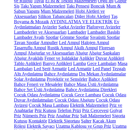
ve Rulosu
Tuval
El İşi & Tekstil Malzemeleri
Örgü İpi
Güpür
Şiş
Takı Yapım Malzemeleri
Takı Pensesi
Boncuk
Mum &
Sabun Yapımı
Mum Malzemeleri
Hobi Aletleri ve
Aksesuarları
Silikon Tabancaları
Diğer Hobi Aletleri
Taş
Boyama & Mozaik
AYDINLATMA VE ELEKTRİK
Ev
Aydınlatmaları
Avizeler
Sarkıt Avizeler
Plafonyer Avizeler
Lambaderler ve Aksesuarları
Lambader
Lambader Başlığı
Lambader Ayağı
Spotlar
Gömme Spotlar
Sıvaüstü Spotlar
Tavan Spotlar
Ampuller
Led Ampul
Halojen Ampul
Tasarruflu Ampul
Rustik Ampul
Akıllı Ampul
Floresan
Ampul
Abajurlar ve Aksesuarları
Abajur
Abajur Şapkaları
Abajur Ayaklığı
Fener ve Işıldaklar
Aplikler
Duvar Aplikleri
Tablo Aplikleri
Banyo Aplikleri
Lamba
Gece Lambaları
Masa
Lambaları
Led Şerit
Armatür
Led Armatür
Led Panel
Tezgah
Altı Aydınlatma
Bahçe Aydınlatma
Dış Mekan Aydınlatmalar
Solar Aydınlatma
Projektör ve Sensörler
Bahçe Aplikleri
Bahçe Feneri ve Meşaleler
Bahçe Masa Üstü Aydınlatma
Bahçe Set Üstü Aydınlatma
Bahçe Aydınlatma Direkleri
Çocuk Odası Aydınlatma
Çocuk Gece Lambası
Çocuk Odası
Duvar Aydınlatmaları
Çocuk Odası Abajuru
Çocuk Odası
Avizesi
Çocuk Masa Lambası
Elektrik Malzemeleri
Priz ve
Anahtarlar
Priz Kutusu
Telefon Prizi
Priz Çerçevesi
Golyat
Priz
Nümeris Priz
Priz
Anahtar Priz
Şalt Malzemeleri
Sigorta
Kutusu
Kontaktör
Elektrik Sigortası
Şalter
Kaçak Akım
Rölesi
Elektrik Sayacı
Uzatma Kablosu ve Grup Priz
Uzatma