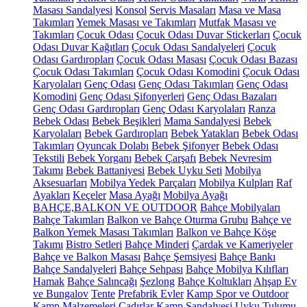
Masası Sandalyesi
Konsol
Servis Masaları
Masa ve Masa
Takımları
Yemek Masası ve Takımları
Mutfak Masası ve
Takımları
Çocuk Odası
Çocuk Odası Duvar Stickerları
Çocuk
Odası Duvar Kağıtları
Çocuk Odası Sandalyeleri
Çocuk
Odası Gardıropları
Çocuk Odası Masası
Çocuk Odası Bazası
Çocuk Odası Takımları
Çocuk Odası Komodini
Çocuk Odası
Karyolaları
Genç Odası
Genç Odası Takımları
Genç Odası
Komodini
Genç Odası Şifonyerleri
Genç Odası Bazaları
Genç Odası Gardıropları
Genç Odası Karyolaları
Ranza
Bebek Odası
Bebek Beşikleri
Mama Sandalyesi
Bebek
Karyolaları
Bebek Gardıropları
Bebek Yatakları
Bebek Odası
Takımları
Oyuncak Dolabı
Bebek Şifonyer
Bebek Odası
Tekstili
Bebek Yorganı
Bebek Çarşafı
Bebek Nevresim
Takımı
Bebek Battaniyesi
Bebek Uyku Seti
Mobilya
Aksesuarları
Mobilya Yedek Parçaları
Mobilya Kulpları
Raf
Ayakları
Keçeler
Masa Ayağı
Mobilya Ayağı
BAHÇE,BALKON VE OUTDOOR
Bahçe Mobilyaları
Bahçe Takımları
Balkon ve Bahçe Oturma Grubu
Bahçe ve
Balkon Yemek Masası Takımları
Balkon ve Bahçe Köşe
Takımı
Bistro Setleri
Bahçe Minderi
Çardak ve Kameriyeler
Bahçe ve Balkon Masası
Bahçe Şemsiyesi
Bahçe Bankı
Bahçe Sandalyeleri
Bahçe Sehpası
Bahçe Mobilya Kılıfları
Hamak
Bahçe Salıncağı
Şezlong
Bahçe Koltukları
Ahşap Ev
ve Bungalov
Tente
Prefabrik Evler
Kamp Spor ve Outdoor
Kamp Malzemeleri
Çadırlar
Kamp Sandalyesi
Uyku Tulumu