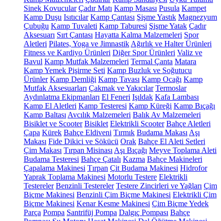
Sinek Kovucular
Çadır Matı
Kamp Masası
Pusula
Kampet
Kamp Duşu
Isıtıcılar
Kamp Çantası
Şişme Yastık
Magnezyum
Çubuğu
Kamp Tuvaleti
Kamp Taburesi
Şişme Yatak
Çadır
Aksesuarı
Sırt Çantası
Hayatta Kalma Malzemeleri
Spor
Aletleri
Pilates, Yoga ve Jimnastik
Ağırlık ve Halter Ürünleri
Fitness ve Kardiyo Ürünleri
Diğer Spor Ürünleri
Valiz ve
Bavul
Kamp Mutfak Malzemeleri
Termal Çanta
Matara
Kamp Yemek Pişirme Seti
Kamp Buzluk ve Soğutucu
Ürünler
Kamp Demliği
Kamp Tavası
Kamp Ocağı
Kamp
Mutfak Aksesuarları
Çakmak ve Yakıcılar
Termoslar
Aydınlatma Ekipmanları
El Feneri
Işıldak
Kafa Lambası
Kamp El Aletleri
Kamp Testeresi
Kamp Küreği
Kamp Bıçağı
Kamp Baltası
Avcılık Malzemeleri
Balık Av Malzemeleri
Bisiklet ve Scooter
Bisiklet
Elektrikli Scooter
Bahçe Aletleri
Çapa
Kürek
Bahçe Eldiveni
Tırmık
Budama Makası
Aşı
Makası
Fide Dikici ve Sökücü
Orak
Bahçe El Aleti Setleri
Çim Makası
Tırpan Misinası
Aşı Bıçağı
Meyve Toplama Aleti
Budama Testeresi
Bahçe Çatalı
Kazma
Bahçe Makineleri
Çapalama Makinesi
Tırpan
Çit Budama Makinesi
Hidrofor
Yaprak Toplama Makinesi
Motorlu Testere
Elektrikli
Testereler
Benzinli Testereler
Testere Zincirleri ve Yağları
Çim
Biçme Makinesi
Benzinli Çim Biçme Makinesi
Elektrikli Çim
Biçme Makinesi
Kenar Kesme Makinesi
Çim Biçme Yedek
Parça
Pompa
Santrifüj Pompa
Dalgıç Pompası
Bahçe