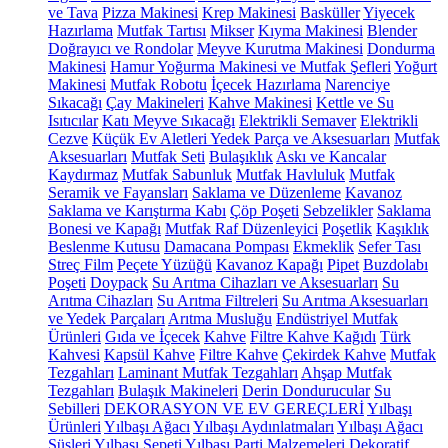
ve Tava
Pizza Makinesi
Krep Makinesi
Basküller
Yiyecek
Hazırlama
Mutfak Tartısı
Mikser
Kıyma Makinesi
Blender
Doğrayıcı ve Rondolar
Meyve Kurutma Makinesi
Dondurma
Makinesi
Hamur Yoğurma Makinesi ve Mutfak Şefleri
Yoğurt
Makinesi
Mutfak Robotu
İçecek Hazırlama
Narenciye
Sıkacağı
Çay Makineleri
Kahve Makinesi
Kettle ve Su
Isıtıcılar
Katı Meyve Sıkacağı
Elektrikli Semaver
Elektrikli
Cezve
Küçük Ev Aletleri Yedek Parça ve Aksesuarları
Mutfak
Aksesuarları
Mutfak Seti
Bulaşıklık
Askı ve Kancalar
Kaydırmaz
Mutfak Sabunluk
Mutfak Havluluk
Mutfak
Seramik ve Fayansları
Saklama ve Düzenleme
Kavanoz
Saklama ve Karıştırma Kabı
Çöp Poşeti
Sebzelikler
Saklama
Bonesi ve Kapağı
Mutfak Raf Düzenleyici
Poşetlik
Kaşıklık
Beslenme Kutusu
Damacana Pompası
Ekmeklik
Sefer Tası
Streç Film
Peçete Yüzüğü
Kavanoz Kapağı
Pipet
Buzdolabı
Poşeti
Doypack
Su Arıtma Cihazları ve Aksesuarları
Su
Arıtma Cihazları
Su Arıtma Filtreleri
Su Arıtma Aksesuarları
ve Yedek Parçaları
Arıtma Musluğu
Endüstriyel Mutfak
Ürünleri
Gıda ve İçecek
Kahve
Filtre Kahve Kağıdı
Türk
Kahvesi
Kapsül Kahve
Filtre Kahve
Çekirdek Kahve
Mutfak
Tezgahları
Laminant Mutfak Tezgahları
Ahşap Mutfak
Tezgahları
Bulaşık Makineleri
Derin Dondurucular
Su
Sebilleri
DEKORASYON VE EV GEREÇLERİ
Yılbaşı
Ürünleri
Yılbaşı Ağacı
Yılbaşı Aydınlatmaları
Yılbaşı Ağacı
Süsleri
Yılbaşı Sepeti
Yılbaşı Parti Malzemeleri
Dekoratif