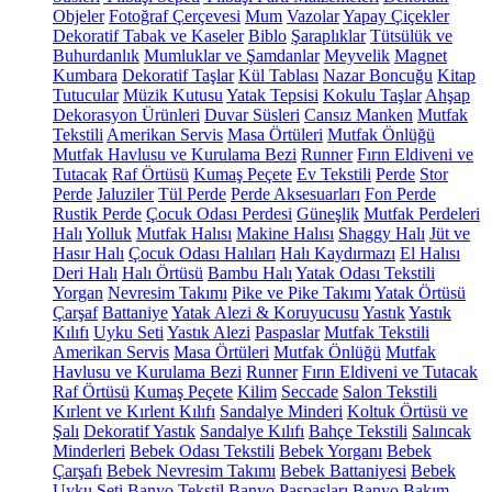
Objeler
Fotoğraf Çerçevesi
Mum
Vazolar
Yapay Çiçekler
Dekoratif Tabak ve Kaseler
Biblo
Şaraplıklar
Tütsülük ve
Buhurdanlık
Mumluklar ve Şamdanlar
Meyvelik
Magnet
Kumbara
Dekoratif Taşlar
Kül Tablası
Nazar Boncuğu
Kitap
Tutucular
Müzik Kutusu
Yatak Tepsisi
Kokulu Taşlar
Ahşap
Dekorasyon Ürünleri
Duvar Süsleri
Cansız Manken
Mutfak
Tekstili
Amerikan Servis
Masa Örtüleri
Mutfak Önlüğü
Mutfak Havlusu ve Kurulama Bezi
Runner
Fırın Eldiveni ve
Tutacak
Raf Örtüsü
Kumaş Peçete
Ev Tekstili
Perde
Stor
Perde
Jaluziler
Tül Perde
Perde Aksesuarları
Fon Perde
Rustik Perde
Çocuk Odası Perdesi
Güneşlik
Mutfak Perdeleri
Halı
Yolluk
Mutfak Halısı
Makine Halısı
Shaggy Halı
Jüt ve
Hasır Halı
Çocuk Odası Halıları
Halı Kaydırmazı
El Halısı
Deri Halı
Halı Örtüsü
Bambu Halı
Yatak Odası Tekstili
Yorgan
Nevresim Takımı
Pike ve Pike Takımı
Yatak Örtüsü
Çarşaf
Battaniye
Yatak Alezi & Koruyucusu
Yastık
Yastık
Kılıfı
Uyku Seti
Yastık Alezi
Paspaslar
Mutfak Tekstili
Amerikan Servis
Masa Örtüleri
Mutfak Önlüğü
Mutfak
Havlusu ve Kurulama Bezi
Runner
Fırın Eldiveni ve Tutacak
Raf Örtüsü
Kumaş Peçete
Kilim
Seccade
Salon Tekstili
Kırlent ve Kırlent Kılıfı
Sandalye Minderi
Koltuk Örtüsü ve
Şalı
Dekoratif Yastık
Sandalye Kılıfı
Bahçe Tekstili
Salıncak
Minderleri
Bebek Odası Tekstili
Bebek Yorganı
Bebek
Çarşafı
Bebek Nevresim Takımı
Bebek Battaniyesi
Bebek
Uyku Seti
Banyo Tekstil
Banyo Paspasları
Banyo Bakım