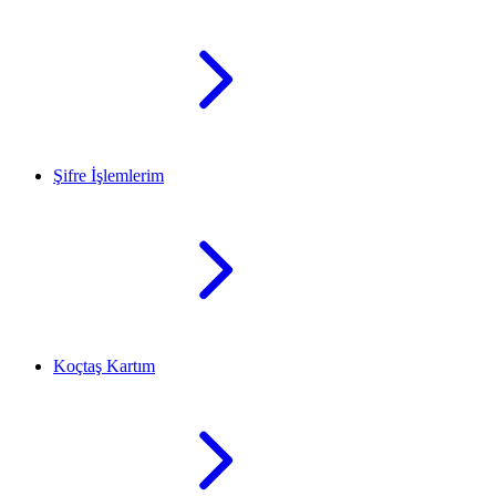
Şifre İşlemlerim
Koçtaş Kartım