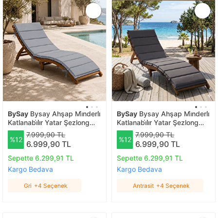
BySay
Bysay Ahşap Mi̇nderli̇
BySay
Bysay Ahşap Mi̇nderli̇
Katlanabi̇li̇r Yatar Şezlong
Katlanabi̇li̇r Yatar Şezlong
Taşinabi̇li̇r Plaj Yataği (cevi̇z-
Taşinabi̇li̇r Plaj Yataği (cevi̇z-
7.999,90 TL
7.999,90 TL
%12
%12
gri̇) Gri
antrasi̇t) Antrasit
6.999,90 TL
6.999,90 TL
Sepette 6.299,91 TL
Sepette 6.299,91 TL
Kargo Bedava
Kargo Bedava
Gri
+4 Seçenek
Antrasit
+4 Seçenek