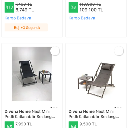
Mekanizmalı Şezlong - Bej
7.499 TL
119.900 TL
%10
%9
Bej
6.749 TL
109.100 TL
Kargo Bedava
Kargo Bedava
Bej
+3 Seçenek
Divona Home
Next Mini
Divona Home
Next Mi̇ni̇
Pedli Katlanabilir Şezlong
Pedli̇ Katlanabi̇li̇r Şezlong
Antrasi̇t
Joker Sehpa Seti̇
7.990 TL
9.590 TL
%5
%4
Cappcuci̇no