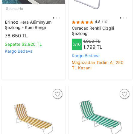
Sponsorlu
Erinöz
Hera Alüminyum
4.8
(10)
Şezlong - Kum Rengi
Curacao Renkli Çizgili
Şezlong
78.650 TL
1.999 TL
Sepette 62.920 TL
%10
1.799 TL
Kargo Bedava
Kargo Bedava
Mağazadan Teslim Al, 250
TL Kazan!