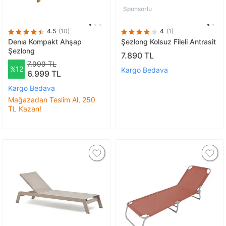
Sponsorlu
4.5
(10)
4
(1)
Denıa Kompakt Ahşap
Şezlong Kolsuz Fileli Antrasit
Şezlong
7.890 TL
7.999 TL
%12
Kargo Bedava
6.999 TL
Kargo Bedava
Mağazadan Teslim Al, 250
TL Kazan!