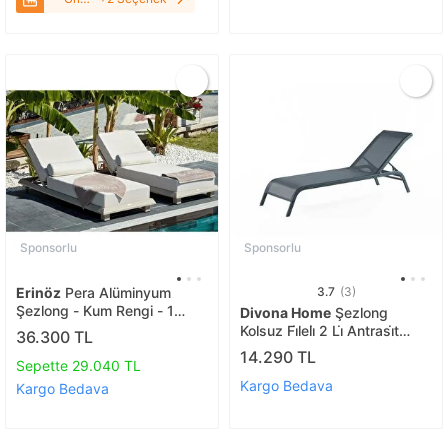
Mavi
Sponsorlu
Sponsorlu
Erinöz
Pera Alüminyum
3.7
(3)
Şezlong - Kum Rengi - 1
Divona Home
Şezlong
Adet
Kolsuz Fi̇leli̇ 2 Li̇ Antrasi̇t
36.300 TL
Renk
14.290 TL
Sepette 29.040 TL
Kargo Bedava
Kargo Bedava