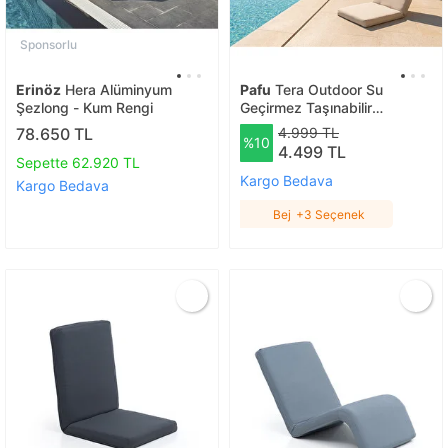
Sponsorlu
Erinöz
Hera Alüminyum
Pafu
Tera Outdoor Su
Şezlong - Kum Rengi
Geçirmez Taşınabilir
Mekanizmalı Şezlong - Bej
78.650 TL
4.999 TL
%10
Bej
4.499 TL
Sepette 62.920 TL
Kargo Bedava
Kargo Bedava
Bej
+3 Seçenek