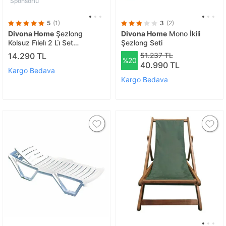
Sponsorlu
5
(1)
3
(2)
Divona Home
Şezlong
Divona Home
Mono İkili
Kolsuz Fi̇leli̇ 2 Li̇ Set
Şezlong Seti
Cappuci̇no Renk
14.290 TL
51.237 TL
%20
40.990 TL
Kargo Bedava
Kargo Bedava