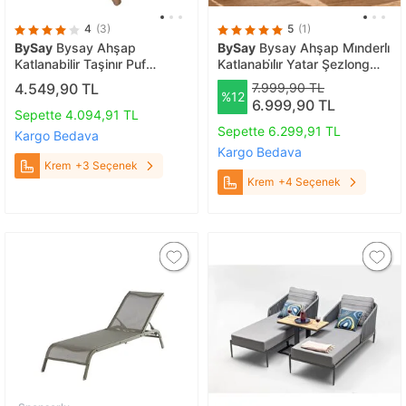
4
(3)
5
(1)
BySay
Bysay Ahşap
BySay
Bysay Ahşap Mi̇nderli̇
Katlanabilir Taşinır Puf
Katlanabi̇li̇r Yatar Şezlong
Minderli Kollu Şezlong Plaj
Taşinabi̇li̇r Plaj Yataği (cevi̇z-
4.549,90 TL
7.999,90 TL
%12
Bahçe Balkon Sandalyesi
krem) Krem
6.999,90 TL
Koltuğu Takımı (krem) Krem
Sepette 4.094,91 TL
Sepette 6.299,91 TL
Kargo Bedava
Kargo Bedava
Krem
+3 Seçenek
Krem
+4 Seçenek