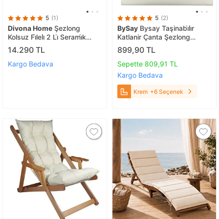
5
(1)
5
(2)
Divona Home
Şezlong
BySay
Bysay Taşinabi̇li̇r
Kolsuz Fi̇leli̇ 2 Li̇ Serami̇k
Katlanir Çanta Şezlong
Renk
Mi̇nderi̇, Yastikli Mi̇nder
14.290 TL
899,90 TL
(krem) Krem
Kargo Bedava
Sepette 809,91 TL
Kargo Bedava
Krem
+6 Seçenek