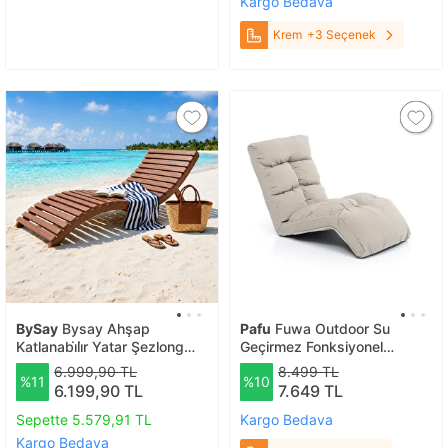
Kargo Bedava
Krem
+3 Seçenek
BySay
Bysay Ahşap
Pafu
Fuwa Outdoor Su
Katlanabi̇li̇r Yatar Şezlong
Geçirmez Fonksiyonel
Taşinabi̇li̇r Ki̇li̇tli̇ Şezlong Plaj
Mekanizmalı Şezlong - Bej
6.999,90 TL
8.499 TL
%11
%10
Yataği (cevi̇z Renk) Ceviz-
Bej
6.199,90 TL
7.649 TL
Ceviz
Sepette 5.579,91 TL
Kargo Bedava
Kargo Bedava