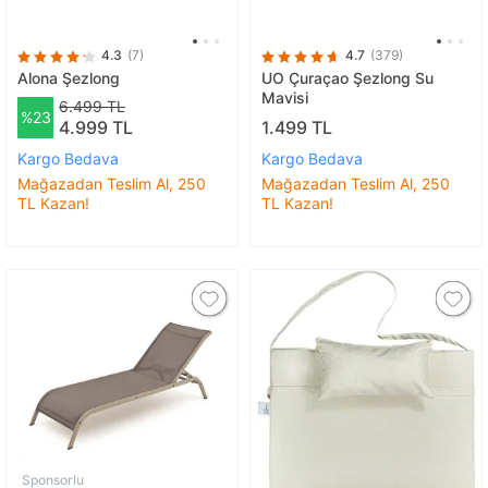
4.3
(7)
4.7
(379)
Alona Şezlong
UO Çuraçao Şezlong Su
Mavisi
6.499 TL
%23
4.999 TL
1.499 TL
Kargo Bedava
Kargo Bedava
Mağazadan Teslim Al, 250
Mağazadan Teslim Al, 250
TL Kazan!
TL Kazan!
Sponsorlu