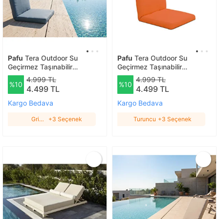
Pafu
Tera Outdoor Su
Pafu
Tera Outdoor Su
Geçirmez Taşınabilir
Geçirmez Taşınabilir
Mekanizmalı Şezlong - Gri-
Mekanizmalı Şezlong -
4.999 TL
4.999 TL
%10
%10
mavi Gri Mavi
Turuncu Turuncu
4.499 TL
4.499 TL
Kargo Bedava
Kargo Bedava
Gri
+3 Seçenek
Turuncu
+3 Seçenek
Mavi