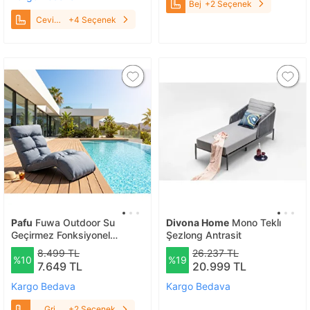
Bej
+2 Seçenek
Ceviz-
+4 Seçenek
Ceviz
Pafu
Fuwa Outdoor Su
Divona Home
Mono Tekli̇
Geçirmez Fonksiyonel
Şezlong Antrasit
Mekanizmalı Şezlong - Gri-
8.499 TL
26.237 TL
%10
%19
mavi Gri Mavi
7.649 TL
20.999 TL
Kargo Bedava
Kargo Bedava
Gri
+2 Seçenek