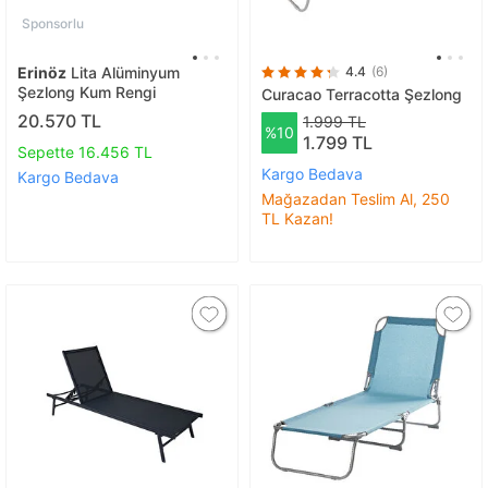
Sponsorlu
Erinöz
Lita Alüminyum
4.4
(6)
Şezlong Kum Rengi
Curacao Terracotta Şezlong
20.570 TL
1.999 TL
%10
1.799 TL
Sepette 16.456 TL
Kargo Bedava
Kargo Bedava
Mağazadan Teslim Al, 250
TL Kazan!