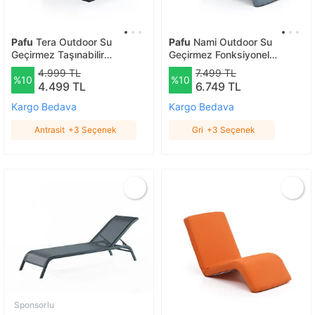
Pafu
Tera Outdoor Su
Pafu
Nami Outdoor Su
Geçirmez Taşınabilir
Geçirmez Fonksiyonel
Mekanizmalı Şezlong -
Mekanizmalı Şezlong - Gri-
4.999 TL
7.499 TL
%10
%10
Antrasit Antrasit
mavi Gri
4.499 TL
6.749 TL
Kargo Bedava
Kargo Bedava
Antrasit
+3 Seçenek
Gri
+3 Seçenek
Sponsorlu