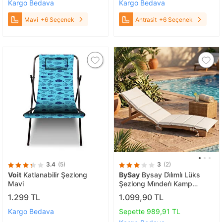
Kargo Bedava
Kargo Bedava
Mavi
+6 Seçenek
Antrasit
+6 Seçenek
3.4
(5)
3
(2)
Voit
Katlanabilir Şezlong
BySay
Bysay Di̇li̇mli̇ Lüks
Mavi
Şezlong Mi̇nderi̇ Kamp
Mi̇nderi̇ Su İti̇ci̇ Kumaş
1.299 TL
1.099,90 TL
Katlanir Taşinir (krem) Krem
Kargo Bedava
Sepette 989,91 TL