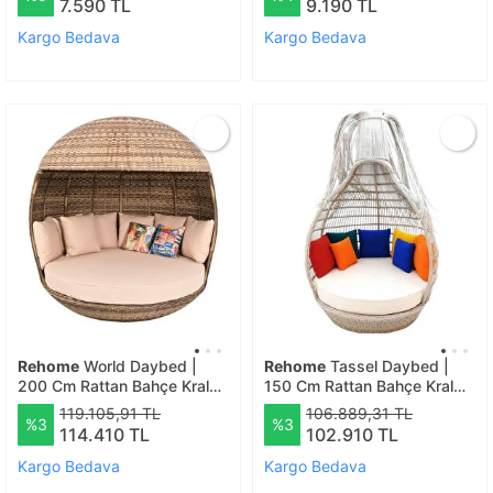
7.590 TL
9.190 TL
Kargo Bedava
Kargo Bedava
Rehome
World Daybed |
Rehome
Tassel Daybed |
200 Cm Rattan Bahçe Kral
150 Cm Rattan Bahçe Kral
Yatağı
Yatağı
119.105,91 TL
106.889,31 TL
%3
%3
114.410 TL
102.910 TL
Kargo Bedava
Kargo Bedava