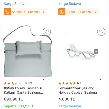
(Antrasit) Antrasit
Kargo Bedava
Kargo Bedava
Antrasit
+3 Seçenek
1 Adet
+1 Seçenek
3.5
(2)
5
(1)
BySay
Bysay Taşinabi̇li̇r
Formoutdoor
Şezlong
Katlanir Çanta Şezlong
Holiday Capissi Şezlong
Mi̇nderi̇, Yastikli Mi̇nder (gri̇)
899,90 TL
4.000 TL
Gri
Sepette 809,91 TL
Kargo Bedava