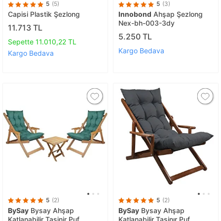
5
(5)
5
(3)
Capisi Plastik Şezlong
Innobond
Ahşap Şezlong
Nex-bh-003-3dy
11.713 TL
5.250 TL
Sepette 11.010,22 TL
Kargo Bedava
Kargo Bedava
5
(2)
5
(2)
BySay
Bysay Ahşap
BySay
Bysay Ahşap
Katlanabilir Taşinir Puf
Katlanabilir Taşinır Puf