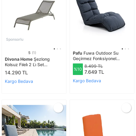
Sponsorlu
5
(1)
Pafu
Fuwa Outdoor Su
Geçirmez Fonksiyonel
Divona Home
Şezlong
Mekanizmalı Şezlong -
Kolsuz Fi̇leli̇ 2 Li̇ Set
8.499 TL
%10
Antrasit
Cappuci̇no Renk
7.649 TL
14.290 TL
Kargo Bedava
Kargo Bedava