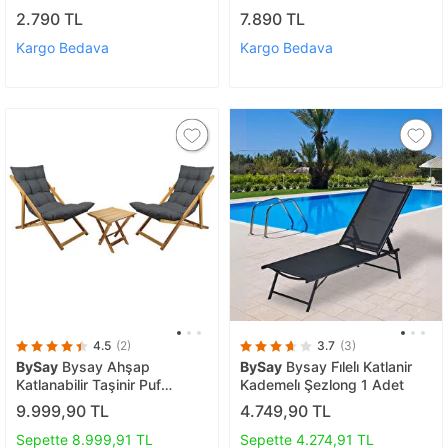
2.790 TL
7.890 TL
Kargo Bedava
Kargo Bedava
4.5
(2)
3.7
(3)
BySay
Bysay Ahşap
BySay
Bysay Fi̇leli̇ Katlanir
Katlanabilir Taşinir Puf
Kademeli̇ Şezlong 1 Adet
Minderli Şezlong. Plaj Bahçe
9.999,90 TL
4.749,90 TL
Teras Balkon Sandalyesi
Koltuğu Takımı İçin 3 Lü Set
Sepette 8.999,91 TL
Sepette 4.274,91 TL