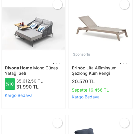
Sponsorlu
Divona Home
Mono Güneş
Erinöz
Lita Alüminyum
Yataği Seti̇
Şezlong Kum Rengi
35.612,50 TL
20.570 TL
%10
31.990 TL
Sepette 16.456 TL
Kargo Bedava
Kargo Bedava