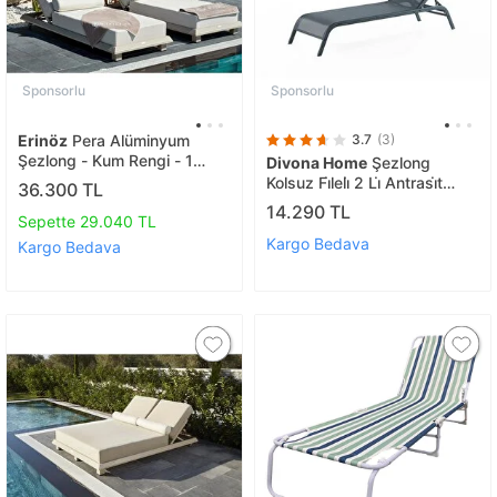
Sponsorlu
Sponsorlu
Erinöz
Pera Alüminyum
3.7
(3)
Şezlong - Kum Rengi - 1
Divona Home
Şezlong
Adet
Kolsuz Fi̇leli̇ 2 Li̇ Antrasi̇t
36.300 TL
Renk
14.290 TL
Sepette 29.040 TL
Kargo Bedava
Kargo Bedava