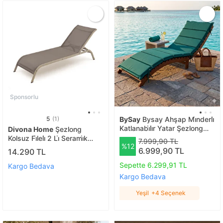
Sponsorlu
5
(1)
BySay
Bysay Ahşap Mi̇nderli̇
Katlanabi̇li̇r Yatar Şezlong
Divona Home
Şezlong
Taşinabi̇li̇r Plaj Yataği (cevi̇z-
Kolsuz Fi̇leli̇ 2 Li̇ Serami̇k
7.999,90 TL
%12
yeşi̇l) Yeşil
Renk
6.999,90 TL
14.290 TL
Sepette 6.299,91 TL
Kargo Bedava
Kargo Bedava
Yeşil
+4 Seçenek