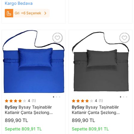
Kargo Bedava
Gri
+6 Seçenek
4
(1)
4
(1)
BySay
Bysay Taşinabi̇li̇r
BySay
Bysay Taşinabi̇li̇r
Katlanir Çanta Şezlong
Katlanir Çanta Şezlong
Mi̇nderi̇, Yastikli Mi̇nder
Mi̇nderi̇, Yastikli Mi̇nder
899,90 TL
899,90 TL
(mavi̇) Mavi
(antrasi̇t) Antrasit
Sepette 809,91 TL
Sepette 809,91 TL