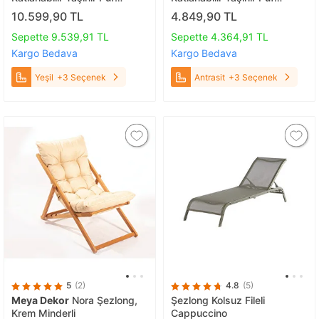
Minderli Kollu Şezlong. Plaj
Minderli Kollu Şezlong Plaj
10.599,90 TL
4.849,90 TL
Bahçe Teras Balkon
Bahçe Teras Balkon
Sandalyesi Koltuğu Takımı 3
Sandalyesi koltuğu Takımı
Sepette 9.539,91 TL
Sepette 4.364,91 TL
Lü Set (haki̇) Yeşil
(cevi̇z-Antrasit) Antrasit
Kargo Bedava
Kargo Bedava
Yeşil
+3 Seçenek
Antrasit
+3 Seçenek
5
(2)
4.8
(5)
Meya Dekor
Nora Şezlong,
Şezlong Kolsuz Fileli
Krem Minderli
Cappuccino