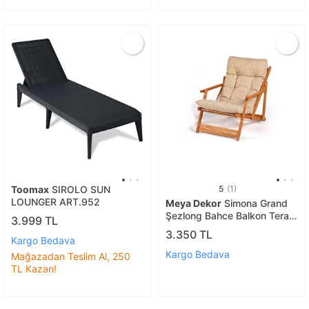
Toomax
SIROLO SUN
5
(1)
LOUNGER ART.952
Meya Dekor
Simona Grand
Şezlong Bahce Balkon Teras
3.999 TL
Ahşap Katlanır Şezlong
3.350 TL
Kargo Bedava
Kargo Bedava
Mağazadan Teslim Al, 250
TL Kazan!