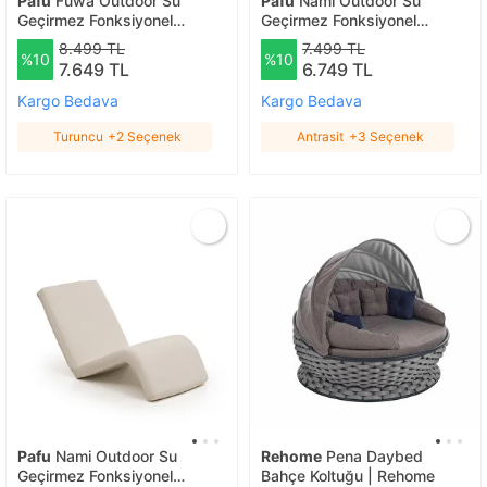
Pafu
Fuwa Outdoor Su
Pafu
Nami Outdoor Su
Geçirmez Fonksiyonel
Geçirmez Fonksiyonel
Mekanizmalı Şezlong -
Mekanizmalı Şezlong -
8.499 TL
7.499 TL
%10
%10
Turuncu Turuncu
Antrasit Antrasit
7.649 TL
6.749 TL
Kargo Bedava
Kargo Bedava
Turuncu
+2 Seçenek
Antrasit
+3 Seçenek
Pafu
Nami Outdoor Su
Rehome
Pena Daybed
Geçirmez Fonksiyonel
Bahçe Koltuğu | Rehome