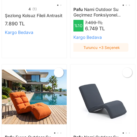
4
(1)
Pafu
Nami Outdoor Su
Geçirmez Fonksiyonel
Şezlong Kolsuz Fileli Antrasit
Mekanizmalı Şezlong -
7.499 TL
7.890 TL
%10
Turuncu Turuncu
6.749 TL
Kargo Bedava
Kargo Bedava
Turuncu
+3 Seçenek