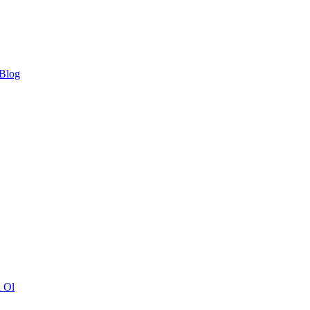
 Blog
ı Ol