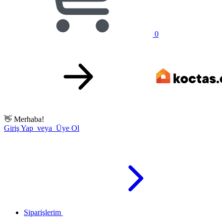
0
👋
Merhaba!
Giriş Yap veya Üye Ol
Siparişlerim