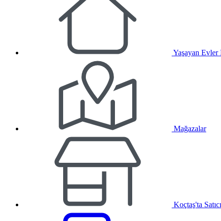
Yaşayan Evler
Mağazalar
Koçtaş'ta Satıc