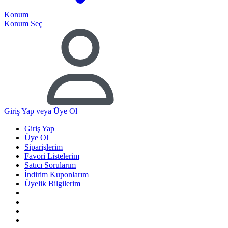
Konum
Konum Seç
Giriş Yap
veya Üye Ol
Giriş Yap
Üye Ol
Siparişlerim
Favori Listelerim
Satıcı Sorularım
İndirim Kuponlarım
Üyelik Bilgilerim