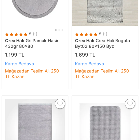
5
(1)
5
(1)
Crea Halı
Gri Pamuk Hasir
Crea Halı
Crea Hali Bogota
432gr 80x80
Byt02 80x150 Byz
1.199 TL
1.699 TL
Kargo Bedava
Kargo Bedava
Mağazadan Teslim Al, 250
Mağazadan Teslim Al, 250
TL Kazan!
TL Kazan!