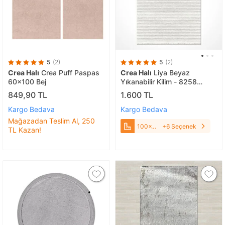
5
(2)
5
(2)
Crea Halı
Crea Puff Paspas
Crea Halı
Liya Beyaz
60x100 Bej
Yıkanabilir Kilim - 8258
100x200 cm
849,90 TL
1.600 TL
Kargo Bedava
Kargo Bedava
Mağazadan Teslim Al, 250
100x200
+6 Seçenek
TL Kazan!
cm