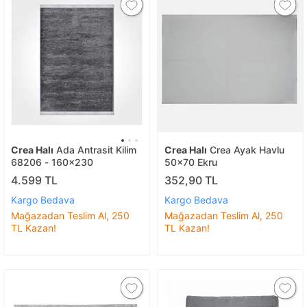
Crea Halı
Ada Antrasit Kilim
Crea Halı
Crea Ayak Havlu
68206 - 160x230
50x70 Ekru
4.599 TL
352,90 TL
Kargo Bedava
Kargo Bedava
Mağazadan Teslim Al, 250
Mağazadan Teslim Al, 250
TL Kazan!
TL Kazan!