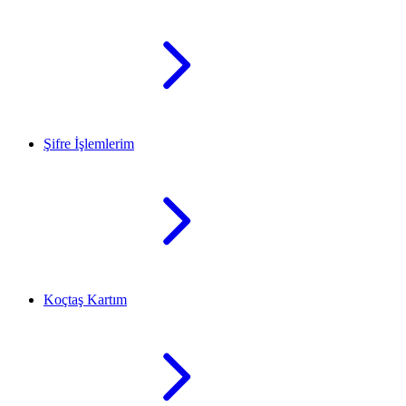
Şifre İşlemlerim
Koçtaş Kartım