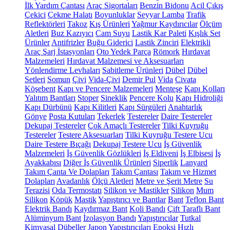
İlk Yardım Çantası
Araç Sigortaları
Benzin Bidonu
Acil Çıkış
Çekici
Çekme Halatı
Boyunluklar
Seyyar Lamba
Trafik
Reflektörleri
Takoz
Kış Ürünleri
Yağmur Kaydırıcılar
Ölçüm
Aletleri
Buz Kazıyıcı
Cam Suyu
Lastik Kar Paleti
Kışlık Set
Ürünler
Antifrizler
Buğu Giderici
Lastik Zinciri
Elektrikli
Araç Şarj İstasyonları
Oto Yedek Parça
Römork
Hırdavat
Malzemeleri
Hırdavat Malzemesi ve Aksesuarları
Yönlendirme Levhaları
Sabitleme Ürünleri
Dübel
Dübel
Setleri
Somun
Çivi
Vida-Çivi
Demir Pul
Vida
Civata
Köşebent
Kapı ve Pencere Malzemeleri
Menteşe
Kapı Kolları
Yalıtım Bantları
Stoper
Sineklik
Pencere Kolu
Kapı Hidroliği
Kapı Dürbünü
Kapı Kilitleri
Kapı Sürgüleri
Anahtarlık
Gönye
Posta Kutuları
Tekerlek
Testereler
Daire Testereler
Dekupaj Testereler
Çok Amaçlı Testereler
Tilki Kuyruğu
Testereler
Testere Aksesuarları
Tilki Kuyruğu Testere Ucu
Daire Testere Bıçağı
Dekupaj Testere Ucu
İş Güvenlik
Malzemeleri
İş Güvenlik Gözlükleri
İş Eldiveni
İş Elbisesi
İş
Ayakkabısı
Diğer İş Güvenlik Ürünleri
Siperlik
Lanyard
Takım Çanta Ve Dolapları
Takım Çantası
Takım ve Hizmet
Dolapları
Avadanlık
Ölçü Aletleri
Metre ve Şerit Metre
Su
Terazisi
Oda Termostatı
Silikon ve Mastikler
Silikon
Mum
Silikon
Köpük
Mastik
Yapıştırıcı ve Bantlar
Bant
Teflon Bant
Elektrik Bandı
Kaydırmaz Bant
Koli Bandı
Çift Taraflı Bant
Alüminyum Bant
İzolasyon Bandı
Yapıştırıcılar
Tutkal
Kimyasal Dübeller
Japon Yapıştırıcıları
Epoksi
Hızlı