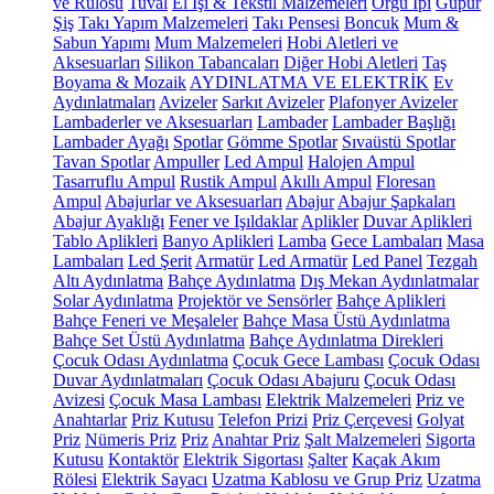
ve Rulosu
Tuval
El İşi & Tekstil Malzemeleri
Örgü İpi
Güpür
Şiş
Takı Yapım Malzemeleri
Takı Pensesi
Boncuk
Mum &
Sabun Yapımı
Mum Malzemeleri
Hobi Aletleri ve
Aksesuarları
Silikon Tabancaları
Diğer Hobi Aletleri
Taş
Boyama & Mozaik
AYDINLATMA VE ELEKTRİK
Ev
Aydınlatmaları
Avizeler
Sarkıt Avizeler
Plafonyer Avizeler
Lambaderler ve Aksesuarları
Lambader
Lambader Başlığı
Lambader Ayağı
Spotlar
Gömme Spotlar
Sıvaüstü Spotlar
Tavan Spotlar
Ampuller
Led Ampul
Halojen Ampul
Tasarruflu Ampul
Rustik Ampul
Akıllı Ampul
Floresan
Ampul
Abajurlar ve Aksesuarları
Abajur
Abajur Şapkaları
Abajur Ayaklığı
Fener ve Işıldaklar
Aplikler
Duvar Aplikleri
Tablo Aplikleri
Banyo Aplikleri
Lamba
Gece Lambaları
Masa
Lambaları
Led Şerit
Armatür
Led Armatür
Led Panel
Tezgah
Altı Aydınlatma
Bahçe Aydınlatma
Dış Mekan Aydınlatmalar
Solar Aydınlatma
Projektör ve Sensörler
Bahçe Aplikleri
Bahçe Feneri ve Meşaleler
Bahçe Masa Üstü Aydınlatma
Bahçe Set Üstü Aydınlatma
Bahçe Aydınlatma Direkleri
Çocuk Odası Aydınlatma
Çocuk Gece Lambası
Çocuk Odası
Duvar Aydınlatmaları
Çocuk Odası Abajuru
Çocuk Odası
Avizesi
Çocuk Masa Lambası
Elektrik Malzemeleri
Priz ve
Anahtarlar
Priz Kutusu
Telefon Prizi
Priz Çerçevesi
Golyat
Priz
Nümeris Priz
Priz
Anahtar Priz
Şalt Malzemeleri
Sigorta
Kutusu
Kontaktör
Elektrik Sigortası
Şalter
Kaçak Akım
Rölesi
Elektrik Sayacı
Uzatma Kablosu ve Grup Priz
Uzatma