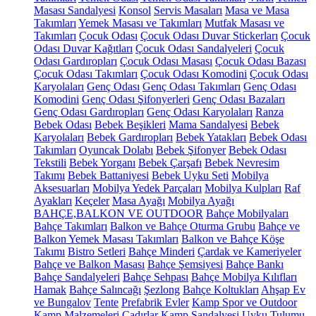
Masası Sandalyesi
Konsol
Servis Masaları
Masa ve Masa
Takımları
Yemek Masası ve Takımları
Mutfak Masası ve
Takımları
Çocuk Odası
Çocuk Odası Duvar Stickerları
Çocuk
Odası Duvar Kağıtları
Çocuk Odası Sandalyeleri
Çocuk
Odası Gardıropları
Çocuk Odası Masası
Çocuk Odası Bazası
Çocuk Odası Takımları
Çocuk Odası Komodini
Çocuk Odası
Karyolaları
Genç Odası
Genç Odası Takımları
Genç Odası
Komodini
Genç Odası Şifonyerleri
Genç Odası Bazaları
Genç Odası Gardıropları
Genç Odası Karyolaları
Ranza
Bebek Odası
Bebek Beşikleri
Mama Sandalyesi
Bebek
Karyolaları
Bebek Gardıropları
Bebek Yatakları
Bebek Odası
Takımları
Oyuncak Dolabı
Bebek Şifonyer
Bebek Odası
Tekstili
Bebek Yorganı
Bebek Çarşafı
Bebek Nevresim
Takımı
Bebek Battaniyesi
Bebek Uyku Seti
Mobilya
Aksesuarları
Mobilya Yedek Parçaları
Mobilya Kulpları
Raf
Ayakları
Keçeler
Masa Ayağı
Mobilya Ayağı
BAHÇE,BALKON VE OUTDOOR
Bahçe Mobilyaları
Bahçe Takımları
Balkon ve Bahçe Oturma Grubu
Bahçe ve
Balkon Yemek Masası Takımları
Balkon ve Bahçe Köşe
Takımı
Bistro Setleri
Bahçe Minderi
Çardak ve Kameriyeler
Bahçe ve Balkon Masası
Bahçe Şemsiyesi
Bahçe Bankı
Bahçe Sandalyeleri
Bahçe Sehpası
Bahçe Mobilya Kılıfları
Hamak
Bahçe Salıncağı
Şezlong
Bahçe Koltukları
Ahşap Ev
ve Bungalov
Tente
Prefabrik Evler
Kamp Spor ve Outdoor
Kamp Malzemeleri
Çadırlar
Kamp Sandalyesi
Uyku Tulumu