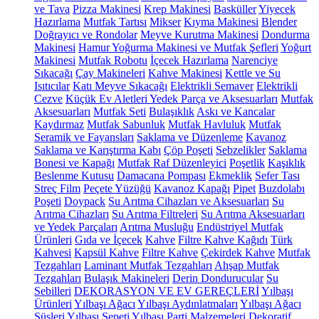
ve Tava
Pizza Makinesi
Krep Makinesi
Basküller
Yiyecek
Hazırlama
Mutfak Tartısı
Mikser
Kıyma Makinesi
Blender
Doğrayıcı ve Rondolar
Meyve Kurutma Makinesi
Dondurma
Makinesi
Hamur Yoğurma Makinesi ve Mutfak Şefleri
Yoğurt
Makinesi
Mutfak Robotu
İçecek Hazırlama
Narenciye
Sıkacağı
Çay Makineleri
Kahve Makinesi
Kettle ve Su
Isıtıcılar
Katı Meyve Sıkacağı
Elektrikli Semaver
Elektrikli
Cezve
Küçük Ev Aletleri Yedek Parça ve Aksesuarları
Mutfak
Aksesuarları
Mutfak Seti
Bulaşıklık
Askı ve Kancalar
Kaydırmaz
Mutfak Sabunluk
Mutfak Havluluk
Mutfak
Seramik ve Fayansları
Saklama ve Düzenleme
Kavanoz
Saklama ve Karıştırma Kabı
Çöp Poşeti
Sebzelikler
Saklama
Bonesi ve Kapağı
Mutfak Raf Düzenleyici
Poşetlik
Kaşıklık
Beslenme Kutusu
Damacana Pompası
Ekmeklik
Sefer Tası
Streç Film
Peçete Yüzüğü
Kavanoz Kapağı
Pipet
Buzdolabı
Poşeti
Doypack
Su Arıtma Cihazları ve Aksesuarları
Su
Arıtma Cihazları
Su Arıtma Filtreleri
Su Arıtma Aksesuarları
ve Yedek Parçaları
Arıtma Musluğu
Endüstriyel Mutfak
Ürünleri
Gıda ve İçecek
Kahve
Filtre Kahve Kağıdı
Türk
Kahvesi
Kapsül Kahve
Filtre Kahve
Çekirdek Kahve
Mutfak
Tezgahları
Laminant Mutfak Tezgahları
Ahşap Mutfak
Tezgahları
Bulaşık Makineleri
Derin Dondurucular
Su
Sebilleri
DEKORASYON VE EV GEREÇLERİ
Yılbaşı
Ürünleri
Yılbaşı Ağacı
Yılbaşı Aydınlatmaları
Yılbaşı Ağacı
Süsleri
Yılbaşı Sepeti
Yılbaşı Parti Malzemeleri
Dekoratif