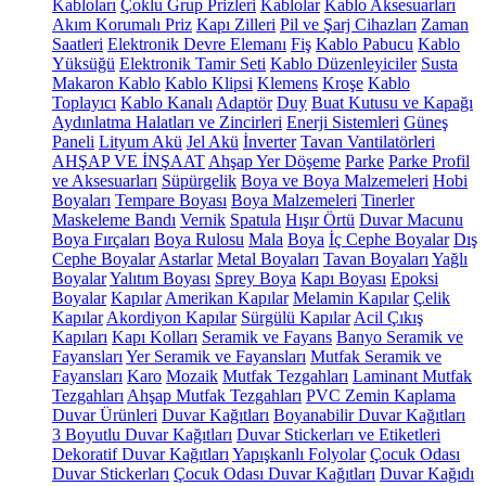
Kabloları
Çoklu Grup Prizleri
Kablolar
Kablo Aksesuarları
Akım Korumalı Priz
Kapı Zilleri
Pil ve Şarj Cihazları
Zaman
Saatleri
Elektronik Devre Elemanı
Fiş
Kablo Pabucu
Kablo
Yüksüğü
Elektronik Tamir Seti
Kablo Düzenleyiciler
Susta
Makaron Kablo
Kablo Klipsi
Klemens
Kroşe
Kablo
Toplayıcı
Kablo Kanalı
Adaptör
Duy
Buat Kutusu ve Kapağı
Aydınlatma Halatları ve Zincirleri
Enerji Sistemleri
Güneş
Paneli
Lityum Akü
Jel Akü
İnverter
Tavan Vantilatörleri
AHŞAP VE İNŞAAT
Ahşap Yer Döşeme
Parke
Parke Profil
ve Aksesuarları
Süpürgelik
Boya ve Boya Malzemeleri
Hobi
Boyaları
Tempare Boyası
Boya Malzemeleri
Tinerler
Maskeleme Bandı
Vernik
Spatula
Hışır Örtü
Duvar Macunu
Boya Fırçaları
Boya Rulosu
Mala
Boya
İç Cephe Boyalar
Dış
Cephe Boyalar
Astarlar
Metal Boyaları
Tavan Boyaları
Yağlı
Boyalar
Yalıtım Boyası
Sprey Boya
Kapı Boyası
Epoksi
Boyalar
Kapılar
Amerikan Kapılar
Melamin Kapılar
Çelik
Kapılar
Akordiyon Kapılar
Sürgülü Kapılar
Acil Çıkış
Kapıları
Kapı Kolları
Seramik ve Fayans
Banyo Seramik ve
Fayansları
Yer Seramik ve Fayansları
Mutfak Seramik ve
Fayansları
Karo
Mozaik
Mutfak Tezgahları
Laminant Mutfak
Tezgahları
Ahşap Mutfak Tezgahları
PVC Zemin Kaplama
Duvar Ürünleri
Duvar Kağıtları
Boyanabilir Duvar Kağıtları
3 Boyutlu Duvar Kağıtları
Duvar Stickerları ve Etiketleri
Dekoratif Duvar Kağıtları
Yapışkanlı Folyolar
Çocuk Odası
Duvar Stickerları
Çocuk Odası Duvar Kağıtları
Duvar Kağıdı