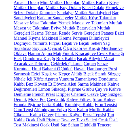
Amaçlı Dolap
Mini Mutfak Dolapları
Mutfak Rafları
Köşe
Mutfak Dolapları
Mutfak Boy Dolabı
Kiler Dolabı
Ekmek ve
Sebze Dolabı
Tabureler
Sandalye
Mutfak Sandalyeleri
Bar
Sandalyeleri
Katlanır Sandalyeler
Mutfak Köşe Takımları
Masa ve Masa Takımları
Yemek Masası ve Takımları
Mutfak
Masası ve Takımları
Eviye
Mutfak Bataryaları
Mutfak
Gereçleri
Kesme Tahtası
Rende
Servis Gereçleri
Patates Ezici
Manuel Kıyma Makinesi
Krema Pompası
Dilimleyici
Doğrayıcı
Yumurta Fırçası
Bıçak ve Bıçak Setleri
Yağ
Sıçratmaz
Soyucu, Oyacak
Ölçü Kabı ve Kaşığı
Merdane ve
Oklava
Hamur Açma Matı
Fındık Kıracağı ve Ceviz Kıracağı
Elek
Dondurma Kaşığı
Buz Kalıbı
Bıçak Bileyici Masat
Açacak ve Tirbuşon
Çekirdek Çıkarıcı
Çırpıcı
Sebze
Kurutucu
Huni
Baharat Öğütücü
Havan
Hamburger Presi
Sarımsak Ezici
Kaşık ve Kepçe Altlığı
Bıçak Standı
Süzgeç
Nihale
İçli Köfte Aparatı
Yumurta Zamanlayıcı
Dondurma
Kalıbı
Buz Kovası
Et Dövme Aleti
Sarma Makinesi
Kahve
Değirmenleri
Limon Sıkacağı
Pişirme Grubu
Çay ve Kahve
Demleme
French Press
Dripper
Chemex
Cezve
Çay Süzgeci
Demlik
Moka Pot
Çaydanlık
Kahve Filtresi
Sifon Kahve
Fırında Pişirme
Pasta Kalıbı
Kurabiye Kalıbı
Fırın Tepsisi
Cam Tepsi
Alüminyum Folyo
Kek Kalıbı
Muffin Kalıbı
Çikolata Kalıbı
Güveç
Pişirme Kağıdı
Pizza Tepsisi
Tart
Kalıbı
Ocak Üstü Pişirme
Tava ve Tava Setleri
Ocak Üstü
Tost Makinesi
Ocak Üstü Sac
Sahan
Düdüklü Tencere