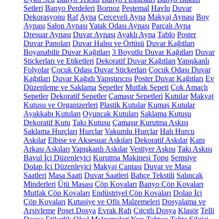
Setleri
Banyo Perdeleri
Bornoz
Peştemal
Havlu
Duvar
Dekorasyonu
Raf
Ayna
Çerçeveli Ayna
Makyaj Aynası
Boy
Aynası
Salon Aynası
Yatak Odası Aynası
Parçalı Ayna
Dresuar Aynası
Duvar Aynası
Ayaklı Ayna
Tablo
Poster
Duvar Panoları
Duvar Halısı ve Örtüsü
Duvar Kağıtları
Boyanabilir Duvar Kağıtları
3 Boyutlu Duvar Kağıtları
Duvar
Stickerları ve Etiketleri
Dekoratif Duvar Kağıtları
Yapışkanlı
Folyolar
Çocuk Odası Duvar Stickerları
Çocuk Odası Duvar
Kağıtları
Duvar Kağıdı Yapıştırıcısı
Poster Duvar Kağıtları
Ev
Düzenleme ve Saklama
Sepetler
Mutfak Sepeti
Çok Amaçlı
Sepetler
Dekoratif Sepetler
Çamaşır Sepetleri
Kutular
Makyaj
Kutusu ve Organizerleri
Plastik Kutular
Kumaş Kutular
Ayakkabı Kutuları
Oyuncak Kutuları
Saklama Kutusu
Dekoratif Kutu
Takı Kutusu
Çamaşır Kurutma Askısı
Saklama Hurçları
Hurçlar
Vakumlu Hurçlar
Halı Hurcu
Askılar
Elbise ve Aksesuar Askıları
Dekoratif Askılar
Kapı
Arkası Askıları
Yapışkanlı Askılar
Vestiyer Askısı
Takı Askısı
Bavul İçi Düzenleyici
Kurutma Makinesi Topu
Şemsiye
Dolap İçi Düzenleyici
Makyaj Çantası
Duvar ve Masa
Saatleri
Masa Saati
Duvar Saatleri
Bahçe Tekstili
Salıncak
Minderleri
Ütü Masası
Çöp Kovaları
Banyo Çöp Kovaları
Mutfak Çöp Kovaları
Endüstriyel Çöp Kovaları
Dolap İçi
Çöp Kovaları
Kırtasiye ve Ofis Malzemeleri
Dosyalama ve
Arşivleme
Poşet Dosya
Evrak Rafı
Çıtçıtlı Dosya
Klasör
Telli