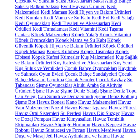
Çiçeklik ve Saksılık
Saksı Aksesuarları
Saksı Altlığı
Bahçe
Saksısı
Balkon Saksısı
Evcil Hayvan Ürünleri
Kedi
Malzemeleri
Kedi Maması
Kedi Hijyen ve Bakım Ürünleri
Kedi Kumları
Kedi Mama ve Su Kabı
Kedi Evi
Kedi Yatağı
Kedi Oyuncakları
Kedi Tuvaleti ve Aksesuarları
Kedi
Ödülleri
Kedi Tırmalaması
Kedi Vitamini
Kedi Taşıma
Çantası
Köpek Malzemeleri
Köpek Yatağı
Köpek Vitamini
Köpek Oyuncakları
Köpek Mama ve Su Kabı
Köpek
Güvenlik
Köpek Hijyen ve Bakım Ürünleri
Köpek Ödülleri
Köpek Maması
Köpek Kulübesi
Köpek Tasmaları
Köpek
Elbisesi
Köpek Kafesi
Kümesler
Kuş Malzemeleri
Kuş Sağlık
ve Bakım Ürünleri
Kuş Kafesleri ve Aksesuarları
Kuş Yemi
Kuş Suluk ve Yemlikleri
Çocuk Bahçe Oyuncakları
Kaydırak
ve Salıncak
Oyun Evleri
Çocuk Bahçe Sandalyeleri
Çocuk
Bahçe Masaları
Uçurtma
Çocuk Scooter
Çocuk Kaykay
Su
Tabancası
Şişme Oyuncaklar
Akülü Araba
Su Aktivite
Ürünleri
Şişme Havuz
Şişme Deniz Yatağı
Şişme Deniz Topu
Can Yeleği
Can Simidi ve Deniz Simidi
Şişme Deniz Kolluğu
Şişme Bot
Havuz Bonesi
Kano
Havuz Malzemeleri
Havuz
Yapı Malzemeleri
Nozul
Havuz Kenar Izgarası
Havuz Filtresi
Havuz Örtü Sistemleri
Su Perdesi
Havuz Dip Süzgeç
Havuz
ve Dozaj Pompası
Havuz Kimyasalları
Havuz Temizlik
Ekipmanları
Havuz Süpürge Hortumu
Havuz Kepçesi
Havuz
Robotu
Havuz Süpürgesi ve Fırçası
Havuz Merdiveni
Havuz
Duşu ve Masaj Jeti
Havuz Aydınlatma ve Isıtma
Havuz