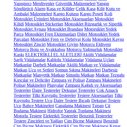
Yapıştırıcı
Merdivenler
Güvenlik Malzemeleri
Yangın
Söndürücü
Alarm
Kasa ve Kilitler
Çelik Kasa
Kilit
Kutu ve
Ambalaj Malzemeleri
Kargo Kutusu
Kargo Poşeti
Koli
Motosiklet Ürünleri
Motorsiklet Aksesuarları
Motosiklet
Kilidi
Motosiklet Stickerları
Motosiklet Rüzgarlık ve Siperlik
Motosiklet Aynası
Motosiklet Brandası
Motorsiklet Yedek
Parça
Motosiklet Fren Ekipmanları
Diğer Motosiklet Yedek
Parçaları
Motosiklet Fren ve Debriyaj Kolu
Motosiklet Kayışı
Motosiklet Zinciri
Motosiklet Giyim
Motorcu Eldiveni
Motorcu Botu ve Ayakkabısı
Motorcu Yağmurluk
Motosiklet
Kaskı
ELEKTRİKLİ EL ALETLERİ
Akülü Vidalamalar
Şarjlı Vidalamalar
Kablolu Vidalamalar
Vidalama Uçları
Matkaplar
Darbeli Matkaplar
Akülü Matkap ve Vidalamalar
Matkap Ucu ve Setleri
Somun Sıkma Makineleri
Darbesiz
Matkaplar
Manyetik Matkap
Sütunlu Matkap
Matkap Tezgahı
Kırıcılar ve Deliciler
Zımpara ve Polisaj
Zımpara Makineleri
Polisaj Makineleri
Planyalar
Zımpara Kağıdı ve Aksesuarları
Testereler
Daire Testereler
Dekupaj Testereler
Çok Amaçlı
Testereler
Tilki Kuyruğu Testereler
Testere Aksesuarları
Tilki
Kuyruğu Testere Ucu
Daire Testere Bıçağı
Dekupaj Testere
Ucu
Bahçe Makineleri
Çapalama Makinesi
Tırpan
Çit
Budama Makinesi
Hidrofor
Yaprak Toplama Makinesi
Motorlu Testere
Elektrikli Testereler
Benzinli Testereler
Testere Zincirleri ve Yağları
Çim Biçme Makinesi
Benzinli
Çim Biçme Makinesi
Elektrikli Çim Biçme Makinesi
Kenar