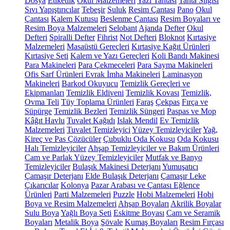
Dosya
Etiketlik
Okul Malzemeleri
Yazı Tahtası
Tahta Silgisi
Sıvı Yapıştırıcılar
Tebeşir
Suluk
Resim Çantası
Pano
Okul
Çantası
Kalem Kutusu
Beslenme Çantası
Resim Boyaları ve
Resim Boya Malzemeleri
Selobant
Ajanda
Defter
Okul
Defteri
Spiralli Defter
Fihrist
Not Defteri
Bloknot
Kırtasiye
Malzemeleri
Masaüstü Gereçleri
Kırtasiye Kağıt Ürünleri
Kırtasiye Seti
Kalem ve Yazı Gereçleri
Koli Bandı Makinesi
Para Makineleri
Para Çekmeceleri
Para Sayma Makineleri
Ofis Sarf Ürünleri
Evrak İmha Makineleri
Laminasyon
Makineleri
Barkod Okuyucu
Temizlik Gereçleri ve
Ekipmanları
Temizlik Eldiveni
Temizlik Kovası
Temizlik,
Ovma Teli
Tüy Toplama Ürünleri
Faraş
Çekpas
Fırça ve
Süpürge
Temizlik Bezleri
Temizlik Süngeri
Paspas ve Mop
Kâğıt Havlu
Tuvalet Kağıdı
Islak Mendil
Ev Temizlik
Malzemeleri
Tuvalet Temizleyici
Yüzey Temizleyiciler
Yağ,
Kireç ve Pas Çözücüler
Çubuklu Oda Kokusu
Oda Kokusu
Halı Temizleyiciler
Ahşap Temizleyiciler ve Bakım Ürünleri
Cam ve Parlak Yüzey Temizleyiciler
Mutfak ve Banyo
Temizleyiciler
Bulaşık Makinesi Deterjanı
Yumuşatıcı
Çamaşır Deterjanı
Elde Bulaşık Deterjanı
Çamaşır Leke
Çıkarıcılar
Kolonya
Pazar Arabası ve Çantası
Eğlence
Ürünleri
Parti Malzemeleri
Puzzle
Hobi Malzemeleri
Hobi
Boya ve Resim Malzemeleri
Ahşap Boyaları
Akrilik Boyalar
Sulu Boya
Yağlı Boya Seti
Eskitme Boyası
Cam ve Seramik
Boyaları
Metalik Boya
Şövale
Kumaş Boyaları
Resim Fırçası