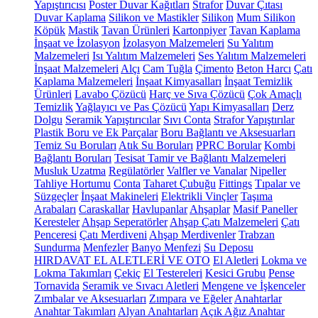
Yapıştırıcısı
Poster Duvar Kağıtları
Strafor
Duvar Çıtası
Duvar Kaplama
Silikon ve Mastikler
Silikon
Mum Silikon
Köpük
Mastik
Tavan Ürünleri
Kartonpiyer
Tavan Kaplama
İnşaat ve İzolasyon
İzolasyon Malzemeleri
Su Yalıtım
Malzemeleri
Isı Yalıtım Malzemeleri
Ses Yalıtım Malzemeleri
İnşaat Malzemeleri
Alçı
Cam Tuğla
Çimento
Beton Harcı
Çatı
Kaplama Malzemeleri
İnşaat Kimyasalları
İnşaat Temizlik
Ürünleri
Lavabo Çözücü
Harç ve Sıva Çözücü
Çok Amaçlı
Temizlik
Yağlayıcı ve Pas Çözücü
Yapı Kimyasalları
Derz
Dolgu
Seramik Yapıştırıcılar
Sıvı Conta
Strafor Yapıştırılar
Plastik Boru ve Ek Parçalar
Boru Bağlantı ve Aksesuarları
Temiz Su Boruları
Atık Su Boruları
PPRC Borular
Kombi
Bağlantı Boruları
Tesisat Tamir ve Bağlantı Malzemeleri
Musluk Uzatma
Regülatörler
Valfler ve Vanalar
Nipeller
Tahliye Hortumu
Conta
Taharet Çubuğu
Fittings
Tıpalar ve
Süzgeçler
İnşaat Makineleri
Elektrikli Vinçler
Taşıma
Arabaları
Caraskallar
Havlupanlar
Ahşaplar
Masif Paneller
Keresteler
Ahşap Seperatörler
Ahşap Çatı Malzemeleri
Çatı
Penceresi
Çatı Merdiveni
Ahşap Merdivenler
Trabzan
Sundurma
Menfezler
Banyo Menfezi
Su Deposu
HIRDAVAT EL ALETLERİ VE OTO
El Aletleri
Lokma ve
Lokma Takımları
Çekiç
El Testereleri
Kesici Grubu
Pense
Tornavida
Seramik ve Sıvacı Aletleri
Mengene ve İşkenceler
Zımbalar ve Aksesuarları
Zımpara ve Eğeler
Anahtarlar
Anahtar Takımları
Alyan Anahtarları
Açık Ağız Anahtar