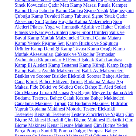
Sinek Kovucular
Çadır Matı
Kamp Masası
Pusula
Kampet
Kamp Duşu
Isıtıcılar
Kamp Çantası
Şişme Yastık
Magnezyum
Çubuğu
Kamp Tuvaleti
Kamp Taburesi
Şişme Yatak
Çadır
Aksesuarı
Sırt Çantası
Hayatta Kalma Malzemeleri
Spor
Aletleri
Pilates, Yoga ve Jimnastik
Ağırlık ve Halter Ürünleri
Fitness ve Kardiyo Ürünleri
Diğer Spor Ürünleri
Valiz ve
Bavul
Kamp Mutfak Malzemeleri
Termal Çanta
Matara
Kamp Yemek Pişirme Seti
Kamp Buzluk ve Soğutucu
Ürünler
Kamp Demliği
Kamp Tavası
Kamp Ocağı
Kamp
Mutfak Aksesuarları
Çakmak ve Yakıcılar
Termoslar
Aydınlatma Ekipmanları
El Feneri
Işıldak
Kafa Lambası
Kamp El Aletleri
Kamp Testeresi
Kamp Küreği
Kamp Bıçağı
Kamp Baltası
Avcılık Malzemeleri
Balık Av Malzemeleri
Bisiklet ve Scooter
Bisiklet
Elektrikli Scooter
Bahçe Aletleri
Çapa
Kürek
Bahçe Eldiveni
Tırmık
Budama Makası
Aşı
Makası
Fide Dikici ve Sökücü
Orak
Bahçe El Aleti Setleri
Çim Makası
Tırpan Misinası
Aşı Bıçağı
Meyve Toplama Aleti
Budama Testeresi
Bahçe Çatalı
Kazma
Bahçe Makineleri
Çapalama Makinesi
Tırpan
Çit Budama Makinesi
Hidrofor
Yaprak Toplama Makinesi
Motorlu Testere
Elektrikli
Testereler
Benzinli Testereler
Testere Zincirleri ve Yağları
Çim
Biçme Makinesi
Benzinli Çim Biçme Makinesi
Elektrikli Çim
Biçme Makinesi
Kenar Kesme Makinesi
Çim Biçme Yedek
Parça
Pompa
Santrifüj Pompa
Dalgıç Pompası
Bahçe