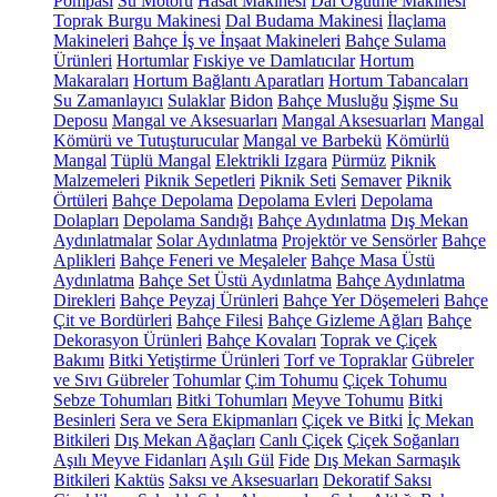
Pompası
Su Motoru
Hasat Makinesi
Dal Öğütme Makinesi
Toprak Burgu Makinesi
Dal Budama Makinesi
İlaçlama
Makineleri
Bahçe İş ve İnşaat Makineleri
Bahçe Sulama
Ürünleri
Hortumlar
Fıskiye ve Damlatıcılar
Hortum
Makaraları
Hortum Bağlantı Aparatları
Hortum Tabancaları
Su Zamanlayıcı
Sulaklar
Bidon
Bahçe Musluğu
Şişme Su
Deposu
Mangal ve Aksesuarları
Mangal Aksesuarları
Mangal
Kömürü ve Tutuşturucular
Mangal ve Barbekü
Kömürlü
Mangal
Tüplü Mangal
Elektrikli Izgara
Pürmüz
Piknik
Malzemeleri
Piknik Sepetleri
Piknik Seti
Semaver
Piknik
Örtüleri
Bahçe Depolama
Depolama Evleri
Depolama
Dolapları
Depolama Sandığı
Bahçe Aydınlatma
Dış Mekan
Aydınlatmalar
Solar Aydınlatma
Projektör ve Sensörler
Bahçe
Aplikleri
Bahçe Feneri ve Meşaleler
Bahçe Masa Üstü
Aydınlatma
Bahçe Set Üstü Aydınlatma
Bahçe Aydınlatma
Direkleri
Bahçe Peyzaj Ürünleri
Bahçe Yer Döşemeleri
Bahçe
Çit ve Bordürleri
Bahçe Filesi
Bahçe Gizleme Ağları
Bahçe
Dekorasyon Ürünleri
Bahçe Kovaları
Toprak ve Çiçek
Bakımı
Bitki Yetiştirme Ürünleri
Torf ve Topraklar
Gübreler
ve Sıvı Gübreler
Tohumlar
Çim Tohumu
Çiçek Tohumu
Sebze Tohumları
Bitki Tohumları
Meyve Tohumu
Bitki
Besinleri
Sera ve Sera Ekipmanları
Çiçek ve Bitki
İç Mekan
Bitkileri
Dış Mekan Ağaçları
Canlı Çiçek
Çiçek Soğanları
Aşılı Meyve Fidanları
Aşılı Gül
Fide
Dış Mekan Sarmaşık
Bitkileri
Kaktüs
Saksı ve Aksesuarları
Dekoratif Saksı