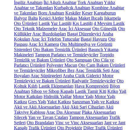
İngiliz Anahtarı
İki Ağızlı Anahtar
Tork Anahtarı
Yıldız
Anahtar ve Takımları
Kurbağcık Anahtarı
Kombine Anahtar
ve Takımları
Boru Anahtarı
Keskiler
Keser
Kargaburun
Balyoz
Balta
Kesici Aletler
Makas
Maket Bıçağı
Iskarpela
Oto Ürünleri
Lastik
Yaz Lastiği
Kış Lastiği
4 Mevsim Lastik
Oto Teknik Malzemeler
Araç İçi Aksesuar
Oto Güneşlik
Oto
Küllükler
Araç Buzdolapları
Bagaj Düzenleyici
Araba
Kokuları
Araç İçi Telefon Tutucular
Bagaj Havuzu
Oto
Paspası
Araç İçi Kamera
Oto Multimedya ve Görüntü
Sistemleri
Oto Bakım Temizlik Ürünleri
Basınçlı Yıkama
Makineleri
Tampon Parlatıcı ve Temizleyiciler
Torpido
Temizlik ve Bakım Ürünleri
Oto Şampuan
Oto Cila ve
Parlatıcı Ürünleri
Polyester Macun
Oto Cam Bakım Ürünleri
ve Temizleyiciler
Mikrofiber Bez
Araç Temizlik Seti
Araç
Boyaları
Araç Süpürgeleri
Araba Çizik Giderici
Motor
Temizleyici ve Bakım Ürünleri
Radyatör Temizleyiciler
Oto
Koltuk Kılıfı
Lastik Ekipmanları
Hava Kompresörü
Bijon
Anahtarı
Sibop ve Sibop Kapağı
Lastik Tamir Kiti
Kriko
Yağ
Motor Katkıları
Hidrolik Yağlar
Motor Yağı
Motor Yağı
Katkısı
Gres Yağı
Yakıt Katkısı
Şanzıman Yağı ve Katkısı
Akü ve Akü Aksesuarları
Akü
Akü Şarj Cihazları
Akü
Takviye Kablosu
Araç Dış Aksesuar
Plaka Aksesuarları
Silecek
Yan ve Tavan Çıtaları
Tampon Aksesuarları
Trafik
Setleri
Oto Brandaları
Vinç ve Vinç Aksesuarları
Jant ve Jant
Kapağı
Trafik Ürünleri
Oto Projektör
Diğer Trafik Ürünleri