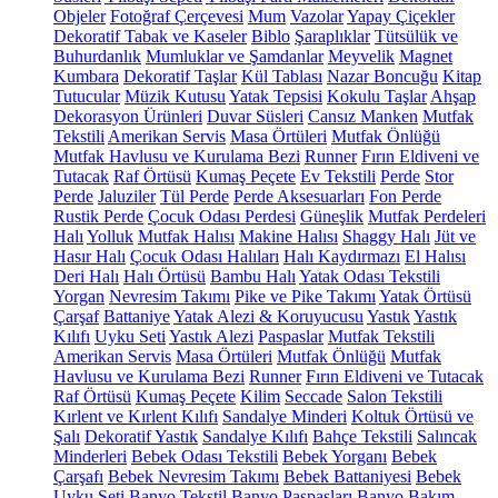
Objeler
Fotoğraf Çerçevesi
Mum
Vazolar
Yapay Çiçekler
Dekoratif Tabak ve Kaseler
Biblo
Şaraplıklar
Tütsülük ve
Buhurdanlık
Mumluklar ve Şamdanlar
Meyvelik
Magnet
Kumbara
Dekoratif Taşlar
Kül Tablası
Nazar Boncuğu
Kitap
Tutucular
Müzik Kutusu
Yatak Tepsisi
Kokulu Taşlar
Ahşap
Dekorasyon Ürünleri
Duvar Süsleri
Cansız Manken
Mutfak
Tekstili
Amerikan Servis
Masa Örtüleri
Mutfak Önlüğü
Mutfak Havlusu ve Kurulama Bezi
Runner
Fırın Eldiveni ve
Tutacak
Raf Örtüsü
Kumaş Peçete
Ev Tekstili
Perde
Stor
Perde
Jaluziler
Tül Perde
Perde Aksesuarları
Fon Perde
Rustik Perde
Çocuk Odası Perdesi
Güneşlik
Mutfak Perdeleri
Halı
Yolluk
Mutfak Halısı
Makine Halısı
Shaggy Halı
Jüt ve
Hasır Halı
Çocuk Odası Halıları
Halı Kaydırmazı
El Halısı
Deri Halı
Halı Örtüsü
Bambu Halı
Yatak Odası Tekstili
Yorgan
Nevresim Takımı
Pike ve Pike Takımı
Yatak Örtüsü
Çarşaf
Battaniye
Yatak Alezi & Koruyucusu
Yastık
Yastık
Kılıfı
Uyku Seti
Yastık Alezi
Paspaslar
Mutfak Tekstili
Amerikan Servis
Masa Örtüleri
Mutfak Önlüğü
Mutfak
Havlusu ve Kurulama Bezi
Runner
Fırın Eldiveni ve Tutacak
Raf Örtüsü
Kumaş Peçete
Kilim
Seccade
Salon Tekstili
Kırlent ve Kırlent Kılıfı
Sandalye Minderi
Koltuk Örtüsü ve
Şalı
Dekoratif Yastık
Sandalye Kılıfı
Bahçe Tekstili
Salıncak
Minderleri
Bebek Odası Tekstili
Bebek Yorganı
Bebek
Çarşafı
Bebek Nevresim Takımı
Bebek Battaniyesi
Bebek
Uyku Seti
Banyo Tekstil
Banyo Paspasları
Banyo Bakım