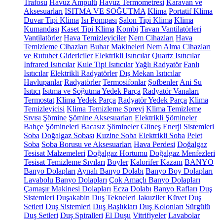
Trafosu
Havuz Ampulü
Havuz Termometresi
Karavan ve
Aksesuarları
ISITMA VE SOĞUTMA
Klima
Portatif Klima
Duvar Tipi Klima
Isı Pompası
Salon Tipi Klima
Klima
Kumandası
Kaset Tipi Klima
Kombi
Tavan Vantilatörleri
Vantilatörler
Hava Temizleyiciler
Nem Cihazları
Hava
Temizleme Cihazları
Buhar Makineleri
Nem Alma Cihazları
ve Rutubet Gidericiler
Elektrikli Isıtıcılar
Quartz Isıtıcılar
Infrared Isıtıcılar
Kule Tipi Isıtıcılar
Yağlı Radyatör
Fanlı
Isıtıcılar
Elektrikli Radyatörler
Dış Mekan Isıtıcılar
Havlupanlar
Radyatörler
Termosifonlar
Şofbenler
Ani Su
Isıtıcı
Isıtma ve Soğutma Yedek Parça
Radyatör Vanaları
Termostat
Klima Yedek Parça
Radyatör Yedek Parça
Klima
Temizleyicisi
Klima Temizleme Spreyi
Klima Temizleme
Sıvısı
Şömine
Şömine Aksesuarları
Elektrikli Şömineler
Bahçe Şömineleri
Bacasız Şömineler
Güneş Enerji Sistemleri
Soba
Doğalgaz Sobası
Kuzine Soba
Elektrikli Soba
Pelet
Soba
Soba Borusu ve Aksesuarları
Hava Perdesi
Doğalgaz
Tesisat Malzemeleri
Doğalgaz Hortumu
Doğalgaz Menfezleri
Tesisat Temizleme Sıvıları
Boyler
Kalorifer Kazanı
BANYO
Banyo Dolapları
Aynalı Banyo Dolabı
Banyo Boy Dolapları
Lavabolu Banyo Dolapları
Çok Amaçlı Banyo Dolapları
Çamaşır Makinesi Dolapları
Ecza Dolabı
Banyo Rafları
Duş
Sistemleri
Duşakabin
Duş Tekneleri
Jakuziler
Küvet
Duş
Setleri
Duş Sistemleri
Duş Başlıkları
Duş Kolonları
Sürgülü
Duş Setleri
Duş Spiralleri
El Duşu
Vitrifiyeler
Lavabolar