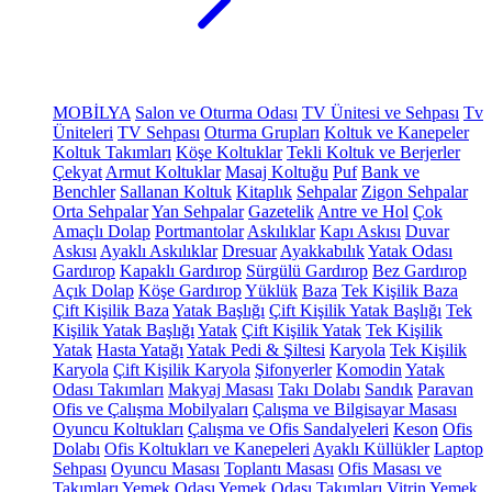
MOBİLYA
Salon ve Oturma Odası
TV Ünitesi ve Sehpası
Tv
Üniteleri
TV Sehpası
Oturma Grupları
Koltuk ve Kanepeler
Koltuk Takımları
Köşe Koltuklar
Tekli Koltuk ve Berjerler
Çekyat
Armut Koltuklar
Masaj Koltuğu
Puf
Bank ve
Benchler
Sallanan Koltuk
Kitaplık
Sehpalar
Zigon Sehpalar
Orta Sehpalar
Yan Sehpalar
Gazetelik
Antre ve Hol
Çok
Amaçlı Dolap
Portmantolar
Askılıklar
Kapı Askısı
Duvar
Askısı
Ayaklı Askılıklar
Dresuar
Ayakkabılık
Yatak Odası
Gardırop
Kapaklı Gardırop
Sürgülü Gardırop
Bez Gardırop
Açık Dolap
Köşe Gardırop
Yüklük
Baza
Tek Kişilik Baza
Çift Kişilik Baza
Yatak Başlığı
Çift Kişilik Yatak Başlığı
Tek
Kişilik Yatak Başlığı
Yatak
Çift Kişilik Yatak
Tek Kişilik
Yatak
Hasta Yatağı
Yatak Pedi & Şiltesi
Karyola
Tek Kişilik
Karyola
Çift Kişilik Karyola
Şifonyerler
Komodin
Yatak
Odası Takımları
Makyaj Masası
Takı Dolabı
Sandık
Paravan
Ofis ve Çalışma Mobilyaları
Çalışma ve Bilgisayar Masası
Oyuncu Koltukları
Çalışma ve Ofis Sandalyeleri
Keson
Ofis
Dolabı
Ofis Koltukları ve Kanepeleri
Ayaklı Küllükler
Laptop
Sehpası
Oyuncu Masası
Toplantı Masası
Ofis Masası ve
Takımları
Yemek Odası
Yemek Odası Takımları
Vitrin
Yemek