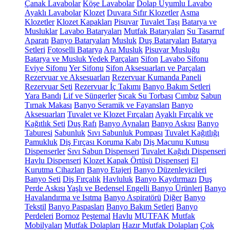
Çanak Lavabolar
Köşe Lavabolar
Dolap Uyumlu Lavabo
Ayaklı Lavabolar
Klozet
Duvara Sıfır Klozetler
Asma
Klozetler
Klozet Kapakları
Pisuvar
Tuvalet Taşı
Batarya ve
Musluklar
Lavabo Bataryaları
Mutfak Bataryaları
Su Tasarruf
Aparatı
Banyo Bataryaları
Musluk
Duş Bataryaları
Batarya
Setleri
Fotoselli Batarya
Ara Musluk
Pisuvar Musluğu
Batarya ve Musluk Yedek Parçaları
Sifon
Lavabo Sifonu
Eviye Sifonu
Yer Sifonu
Sifon Aksesuarları ve Parçaları
Rezervuar ve Aksesuarları
Rezervuar Kumanda Paneli
Rezervuar Seti
Rezervuar İç Takımı
Banyo Bakım Setleri
Yara Bandı
Lif ve Süngerler
Sıcak Su Torbası
Cımbız
Sabun
Tırnak Makası
Banyo Seramik ve Fayansları
Banyo
Aksesuarları
Tuvalet ve Klozet Fırçaları
Ayaklı Fırçalık ve
Kağıtlık Seti
Duş Rafı
Banyo Aynaları
Banyo Askısı
Banyo
Taburesi
Sabunluk
Sıvı Sabunluk Pompası
Tuvalet Kağıtlığı
Pamukluk
Diş Fırçası Koruma Kabı
Diş Macunu Kutusu
Dispenserler
Sıvı Sabun Dispenseri
Tuvalet Kağıdı Dispenseri
Havlu Dispenseri
Klozet Kapak Örtüsü Dispenseri
El
Kurutma Cihazları
Banyo Etajeri
Banyo Düzenleyicileri
Banyo Seti
Diş Fırçalık
Havluluk
Banyo Kaydırmazı
Duş
Perde Askısı
Yaşlı ve Bedensel Engelli Banyo Ürünleri
Banyo
Havalandırma ve Isıtma
Banyo Aspiratörü
Diğer
Banyo
Tekstil
Banyo Paspasları
Banyo Bakım Setleri
Banyo
Perdeleri
Bornoz
Peştemal
Havlu
MUTFAK
Mutfak
Mobilyaları
Mutfak Dolapları
Hazır Mutfak Dolapları
Çok