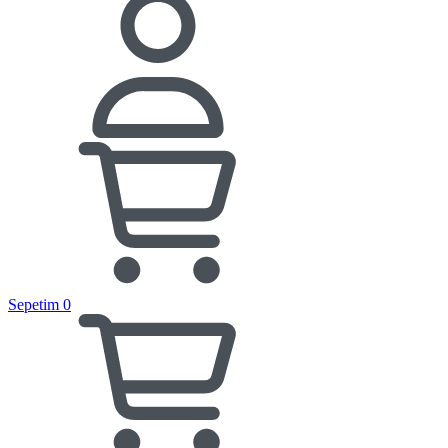
Sepetim
0