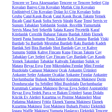
Tencere ve Tava Aksesuarları
Tencere ve Tencere Setleri
Çöp
Kovaları
Banyo Çöp Kovaları
Mutfak Çöp Kovaları
Endüstriyel Çöp Kovaları
Dolap İçi Çöp Kovaları
Sofra
Grubu
Çatal,Kaşık,Bıçak
Çatal Kaşık Bıçak Takımı
Yemek
Bıçağı
Çatal
Kaşık
Sofra Servis
Sürahi
Kase
Tepsi
Servis ve
Sunum Tabakları
Yağdanlık
Sosluk, Reçellik
Yumurtalık
Servis Maşa Seti
Şekerlik
Salata Kasesi
Peçetelik
Karaf
Kürdanlık
Çerezlik
Baharat Takımı
Bardak Altlığı
Ekmek
Sepeti
Pasta Sunumu
Pasta Takımı
Kek Fanusu
Bardak
Viski
Bardağı
Su Bardağı
Meşrubat Bardağı
Rakı Bardağı
Kadeh
Bardak Seti
Bira Bardağı
Shot Bardağı
Çay ve Kahve
Sunumu
Sütlük
Kahve Fincanı
Kupa
Fincan Takımı
Çay
Tabakları
Çay Setleri
Çay Fincanı
Çay Bardağı
Çay Kaşığı
Yemek Takımları
Tabaklar
Kahvaltı Takımları
Suluk ve
Matara
Beyaz Eşya
Fırın
Mikrodalga Fırınlar
Mini Fırınlar
Buzdolabı
Çamaşır Makinesi
Ocak
Ankastre Ürünleri
Ankastre Setler
Ankastre Ocaklar
Ankastre Fırınlar
Ankastre
Davlumbazlar
Bulaşık Makineleri
Kurutma Makinesi
Derin
Dondurucular
Su Sebilleri
Mini Buzdolabı
Davlumbazlar
Kurutmalı Çamaşır Makinesi
Beyaz Eşya Setleri
Aspiratörler
Beyaz Eşya Yedek Parça ve Bakım Ürünleri
Şarap Dolabı
Küçük Ev Aletleri
Kızartma ve Pişirme Makineleri
Mısır
Patlatma Makinesi
Fritöz
Ekmek Yapma Makinesi
Ekmek
Kızartma Makinesi
Tost Makinesi
Buharlı Pişirici
Elektrikli
Izgara
Waffle Makinesi
Yumurta Haşlayıcı
Elektrikli Tencere