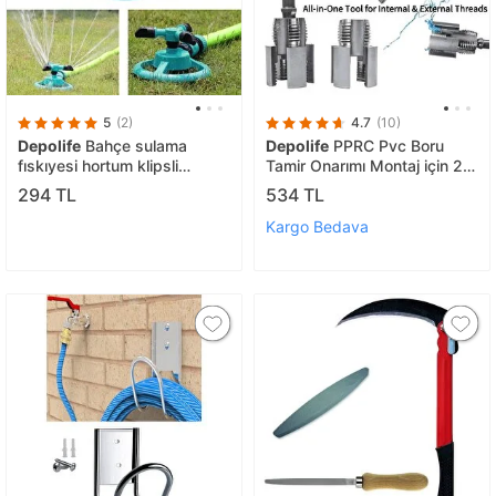
5
(2)
4.7
(10)
Depolife
Bahçe sulama
Depolife
PPRC Pvc Boru
fıskıyesi hortum klipsli
Tamir Onarımı Montaj için 2
yağmurlama fiskiyesi 360
Parça pafta Diş Açma Seti
294 TL
534 TL
derece döner başlık ayarlanır
Tesisatcı Havşa Rayba
nozul
Klavuz Tamir Seti
Kargo Bedava