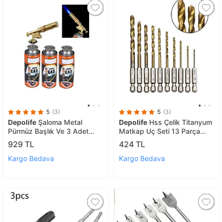
5
(3)
5
(3)
Depolife
Şaloma Metal
Depolife
Hss Çelik Titanyum
Pürmüz Başlık Ve 3 Adet
Matkap Uç Seti 13 Parça
Gaz Seti Tamirci Kaynak
Altıgen Saplı 1/4 Hex Ahşap
929 TL
424 TL
Çakmağı Çakmaklı Pürmüz
Metal alüminyum Delme Uç
Kafası Torch
Takımı
Kargo Bedava
Kargo Bedava