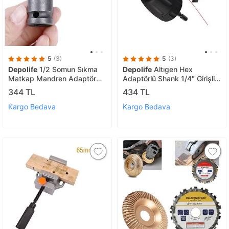
5
(3)
5
(3)
Depolife
1/2 Somun Sıkma
Depolife
Altıgen Hex
Matkap Mandren Adaptör
Adaptörlü Shank 1/4" Girişli
Somun Sökme Makinesini
bits mandreni 10mm
344 TL
434 TL
Mandrene Çevirici Aparat
Kargo Bedava
Kargo Bedava