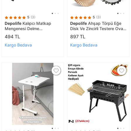
5
(3)
5
(3)
Depolife
Kalıpcı Matkap
Depolife
Ahşap Törpü Eğe
Mengenesi Delme
Disk Ve Zincirli Testere Oval
Zımparalama Için Düz Çeneli
Oyma Açılı Taşlama
494 TL
897 TL
Masa Tezgah Için Eleminyum
Aşındırma Oyma
Gövde
Şekillendirme Seti
Kargo Bedava
Kargo Bedava