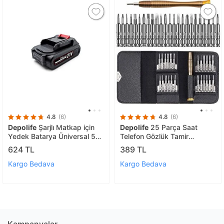
4.8
(6)
4.8
(6)
Depolife
Şarjlı Matkap için
Depolife
25 Parça Saat
Yedek Batarya Üniversal 5
Telefon Gözlük Tamir
Pilli 18v 2.0 Ah Li-on Pil Şarj
Tornavida Seti T2-t3-t4-t5-
624 TL
389 TL
edilebilir (5 Pilli)
08 Deri Kılıflı Saatci tornavida
seti
Kargo Bedava
Kargo Bedava