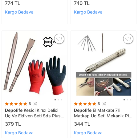
Yağmurlama sprey ve
Aparatı 1/4 Hex Matkap
774 TL
740 TL
bağlantı kaplinleri seti 20mt
Adaptörü Kısa Ve Uzun
hortumlu
Altıgen bit giriş
Kargo Bedava
Kargo Bedava
5
(4)
5
(4)
Depolife
Kesici Kırıcı Delici
Depolife
El Matkabı 7li
Uç Ve Eldiven Seti Sds Plus
Matkap Uc Seti Mekanik Pim
Keski Hilti Ucu Seti Keski
Mengenesi Hassas
379 TL
344 TL
Murç
Elektronikçi Saatçi Boncuk
Delme Aleti
Kargo Bedava
Kargo Bedava