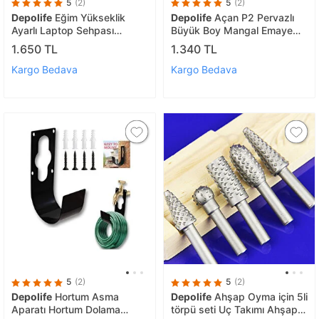
5
(2)
5
(2)
Depolife
Eğim Yükseklik
Depolife
Açan P2 Pervazlı
Ayarlı Laptop Sehpası
Büyük Boy Mangal Emaye
Kahvaltı Ders Çalışma
Çift ızgara Kömür Barbekü
1.650 TL
1.340 TL
Bilgisayar Masası Metal
Katlanır Ayaklı ızgara
Ayak Tekerlekli
Kargo Bedava
Kargo Bedava
5
(2)
5
(2)
Depolife
Hortum Asma
Depolife
Ahşap Oyma için 5li
Aparatı Hortum Dolama
törpü seti Uç Takımı Ahşap