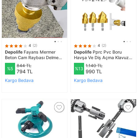
4
(2)
4
(2)
Depolife
Fayans Mermer
Depolife
Pprc Pvc Boru
Beton Cam Raybası Delme
Havşa Ve Diş Açma Klavuz
Taç Elmas Pah Kırma Freze
Seti 20mm 25mm 32mm
844 TL
1.140 TL
%5
%13
Uçları Delik Testeresi
Pafta Kılavuz Diş Açma 6'lı
794 TL
990 TL
Frezeleme
Pah
Kargo Bedava
Kargo Bedava