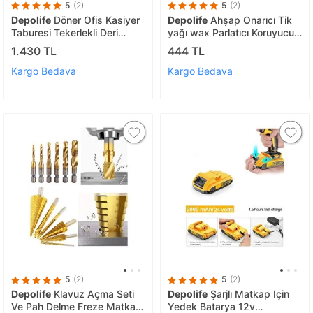
5
(2)
5
(2)
Depolife
Döner Ofis Kasiyer
Depolife
Ahşap Onarıcı Tik
Taburesi Tekerlekli Deri
yağı wax Parlatıcı Koruyucu
Döşeme Oturak Eczane
cila 100ml. uygulama süngeri
1.430 TL
444 TL
Laboratuvar Büro Çalışma
Koltuğu
Kargo Bedava
Kargo Bedava
5
(2)
5
(2)
Depolife
Klavuz Açma Seti
Depolife
Şarjlı Matkap Için
Ve Pah Delme Freze Matkap
Yedek Batarya 12v