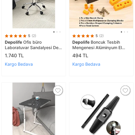
5
(2)
5
(2)
Depolife
Ofis büro
Depolife
Boncuk Tesbih
Laboratuvar Sandalyesi Ders
Mengenesi Alüminyum El
Çalışma Koltuğu 360 Derece
Mengenesi Kıskaç Mengene
1.740 TL
494 TL
Döner yükseklik ayarı Siyah
masa Montajlı Aparatlı
Hassas işkence
Kargo Bedava
Kargo Bedava