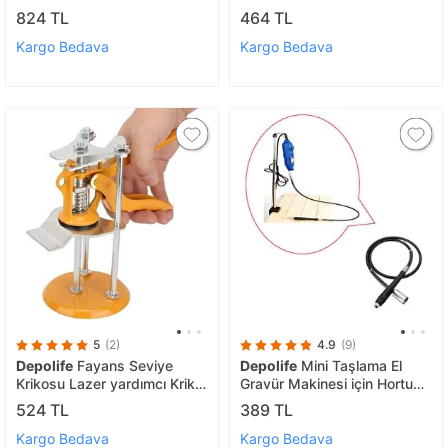
Uç Seti Titanyum 12 Parça
2000mah Li-ion Pcbli Şarjlı
824 TL
464 TL
Matkap Için Pil Grubu
Universal
Kargo Bedava
Kargo Bedava
5
(2)
4.9
(9)
Depolife
Fayans Seviye
Depolife
Mini Taşlama El
Krikosu Lazer yardımcı Kriko
Gravür Makinesi için Hortum
Yükseklik Konumlandırıcı
Uzatma Gravür Spiral esnek
524 TL
389 TL
Kapı seramik Tesviye
Hortum Hobi Gravür Hortumu
Sabitleme Aleti
Kargo Bedava
Kargo Bedava