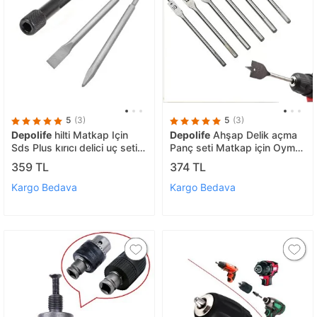
5
(3)
5
(3)
Depolife
hilti Matkap Için
Depolife
Ahşap Delik açma
Sds Plus kırıcı delici uç seti
Panç seti Matkap için Oyma
Murç Keski 1/4 Hex
Delik Açma Matkap Yaprak
359 TL
374 TL
Vidalama Adaptörü 3 Parça
Kelebek Uç Seti 6 parça
Kargo Bedava
Kargo Bedava