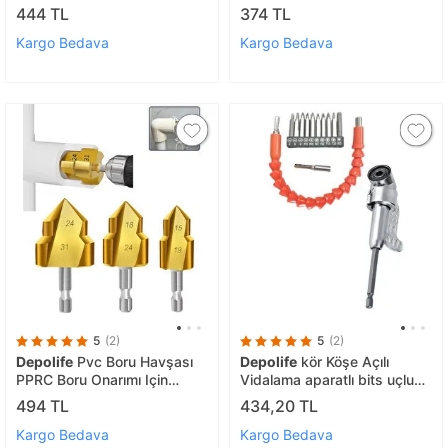
Sarma Hortum Askısı Musluk
Rende Freze Matkap uyumlu
444 TL
374 TL
Üzeri Montajsız Yada Duvar
Uç Seti
Montajlı
Kargo Bedava
Kargo Bedava
5
(2)
5
(2)
Depolife
Pvc Boru Havşası
Depolife
kör Köşe Açılı
PPRC Boru Onarımı Için
Vidalama aparatlı bits uçlu
Rayba 3lü Matkap Ucu Boru
esnek mil takımı uzatma
494 TL
434,20 TL
Tamir Delme Genişletme
bitsli
Tıraşlama seti
Kargo Bedava
Kargo Bedava