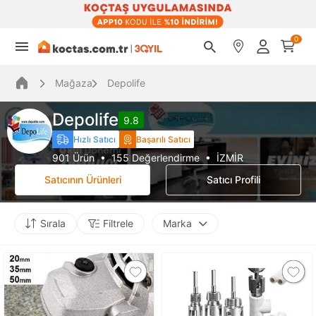
0
Mağaza
Depolife
Depolife
9.8
Hızlı Satıcı
Başarılı Satıcı
901 Ürün • 155 Değerlendirme • İZMİR
Satıcının Ürünleri
Satıcı Profili
Sırala
Filtrele
Marka