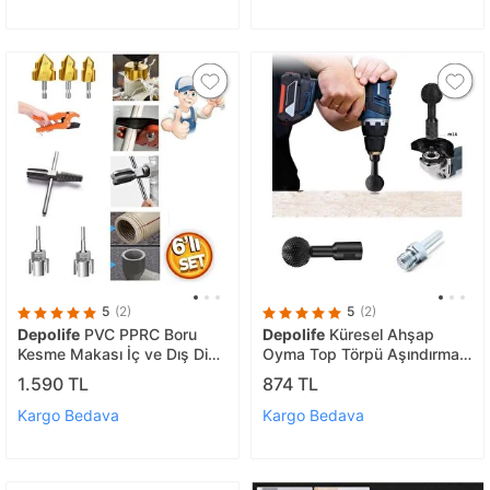
5
(2)
5
(2)
Depolife
PVC PPRC Boru
Depolife
Küresel Ahşap
Kesme Makası İç ve Dış Diş
Oyma Top Törpü Aşındırma
Açma Pafta 20mm-25mm
Sondaj Topu Avuç Taşlama
1.590 TL
874 TL
Yiv Paso Açma Anahtarı
Ve Matkap Için Ağaç İşleme
Rayba havşa
Aleti
Kargo Bedava
Kargo Bedava