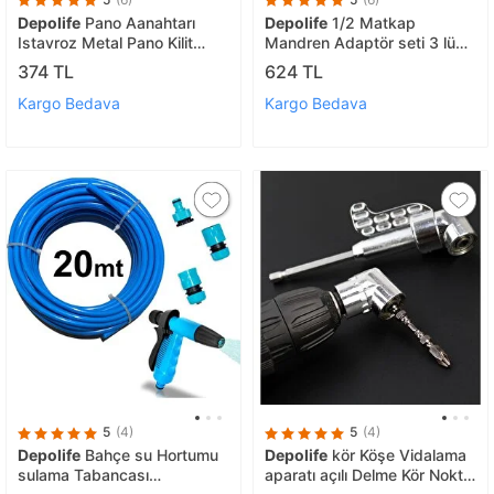
Depolife
Pano Aanahtarı
Depolife
1/2 Matkap
Istavroz Metal Pano Kilit
Mandren Adaptör seti 3 lü
Anahtarı Extra Bits Uçlu
Somun Sökme Makinesini
374 TL
624 TL
Elektrik Kumanda Dolabı
Hex Bits vidalamaya
Fonksiyonlu
Dönüştürme aparat
Kargo Bedava
Kargo Bedava
5
(4)
5
(4)
Depolife
Bahçe su Hortumu
Depolife
kör Köşe Vidalama
sulama Tabancası
aparatı açılı Delme Kör Nokta