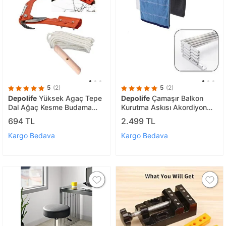
5
(2)
5
(2)
Depolife
Yüksek Agaç Tepe
Depolife
Çamaşır Balkon
Dal Ağaç Kesme Budama
Kurutma Askısı Akordiyon
Makası Manivela Sistemli
Elbise Kurutmalık 70cm-9
694 TL
2.499 TL
Tepe Dal Kesme Makası ipli
Çubuk Alüminyum Duvar
Montajlı duvara monte
Kargo Bedava
Kargo Bedava