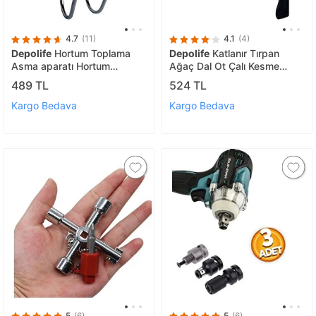
4.7
(11)
4.1
(4)
Depolife
Hortum Toplama
Depolife
Katlanır Tırpan
Asma aparatı Hortum
Ağaç Dal Ot Çalı Kesme
Dolama Sarma Askı Aparatı
Budama Orak Ve Tırpan Taşı
489 TL
524 TL
Duvar Montajlı Metal
Eğe Bileme Seti 3 Parça
Bahçe Seti
Kargo Bedava
Kargo Bedava
5
(6)
5
(6)