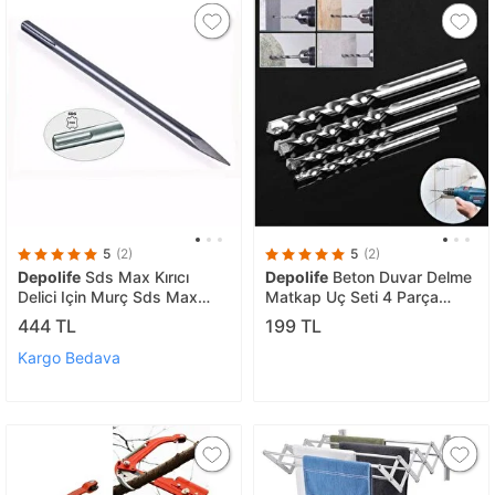
5
(2)
5
(2)
Depolife
Sds Max Kırıcı
Depolife
Beton Duvar Delme
Delici Için Murç Sds Max
Matkap Uç Seti 4 Parça
Keski 18 X 600 X 25mm
Elmaslı Delme Ucu Seti
444 TL
199 TL
Sdsmax Girişli
Kargo Bedava