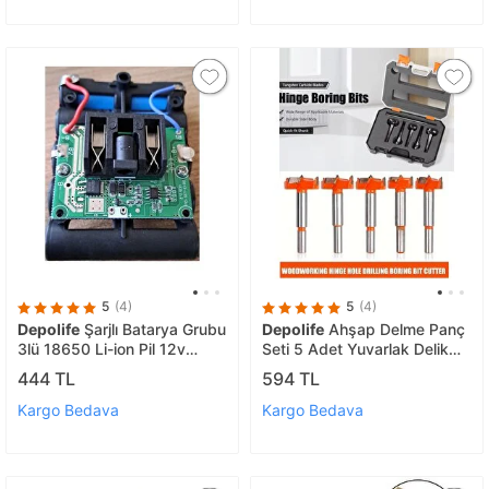
5
(4)
5
(4)
Depolife
Şarjlı Batarya Grubu
Depolife
Ahşap Delme Panç
3lü 18650 Li-ion Pil 12v
Seti 5 Adet Yuvarlak Delik
2000 Mah Pcbli Şarj Bms
Açma Freze Ucu Matkap
444 TL
594 TL
Devreli Pil Seti Okul Proje
Panç Seti Tas Menteşe Yuva
Açma Seti Çantalı
Kargo Bedava
Kargo Bedava