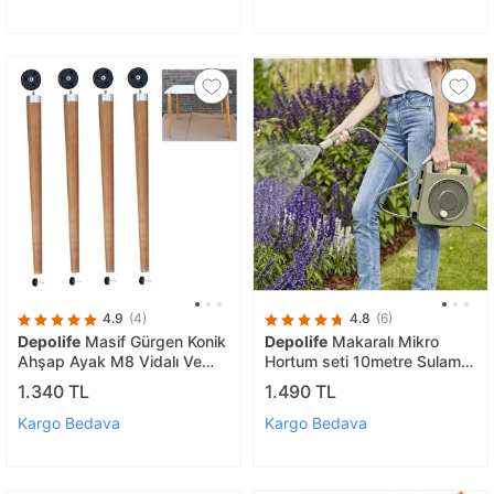
4.9
(4)
4.8
(6)
Depolife
Masif Gürgen Konik
Depolife
Makaralı Mikro
Ahşap Ayak M8 Vidalı Ve
Hortum seti 10metre Sulama
Montaj Aparatlı Açılı Tabla
Hortumu Bahçe Balkon Sprey
1.340 TL
1.490 TL
Masa Ayağı
Başlıklı hortm makarası
Kargo Bedava
Kargo Bedava