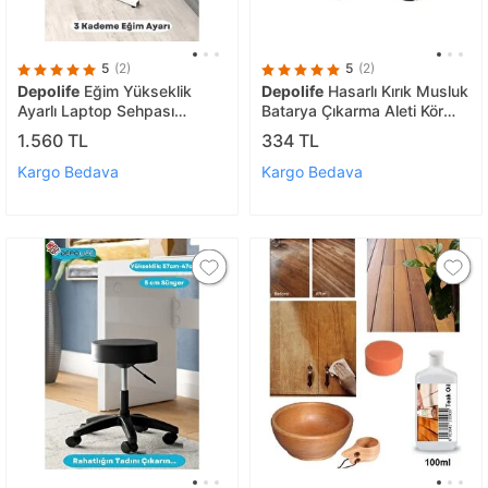
5
(2)
5
(2)
Depolife
Eğim Yükseklik
Depolife
Hasarlı Kırık Musluk
Ayarlı Laptop Sehpası
Batarya Çıkarma Aleti Kör
Kahvaltı Ders Çalışma
Yuva Düzeltme Hazırlama
1.560 TL
334 TL
Bilgisayar Ofis Yemek
Aparatı Kollu Karbon Uç
Masası Metal Ayak
Kargo Bedava
Kargo Bedava