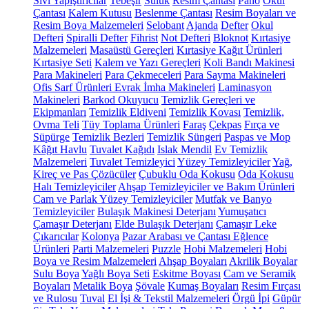
Sıvı Yapıştırıcılar
Tebeşir
Suluk
Resim Çantası
Pano
Okul
Çantası
Kalem Kutusu
Beslenme Çantası
Resim Boyaları ve
Resim Boya Malzemeleri
Selobant
Ajanda
Defter
Okul
Defteri
Spiralli Defter
Fihrist
Not Defteri
Bloknot
Kırtasiye
Malzemeleri
Masaüstü Gereçleri
Kırtasiye Kağıt Ürünleri
Kırtasiye Seti
Kalem ve Yazı Gereçleri
Koli Bandı Makinesi
Para Makineleri
Para Çekmeceleri
Para Sayma Makineleri
Ofis Sarf Ürünleri
Evrak İmha Makineleri
Laminasyon
Makineleri
Barkod Okuyucu
Temizlik Gereçleri ve
Ekipmanları
Temizlik Eldiveni
Temizlik Kovası
Temizlik,
Ovma Teli
Tüy Toplama Ürünleri
Faraş
Çekpas
Fırça ve
Süpürge
Temizlik Bezleri
Temizlik Süngeri
Paspas ve Mop
Kâğıt Havlu
Tuvalet Kağıdı
Islak Mendil
Ev Temizlik
Malzemeleri
Tuvalet Temizleyici
Yüzey Temizleyiciler
Yağ,
Kireç ve Pas Çözücüler
Çubuklu Oda Kokusu
Oda Kokusu
Halı Temizleyiciler
Ahşap Temizleyiciler ve Bakım Ürünleri
Cam ve Parlak Yüzey Temizleyiciler
Mutfak ve Banyo
Temizleyiciler
Bulaşık Makinesi Deterjanı
Yumuşatıcı
Çamaşır Deterjanı
Elde Bulaşık Deterjanı
Çamaşır Leke
Çıkarıcılar
Kolonya
Pazar Arabası ve Çantası
Eğlence
Ürünleri
Parti Malzemeleri
Puzzle
Hobi Malzemeleri
Hobi
Boya ve Resim Malzemeleri
Ahşap Boyaları
Akrilik Boyalar
Sulu Boya
Yağlı Boya Seti
Eskitme Boyası
Cam ve Seramik
Boyaları
Metalik Boya
Şövale
Kumaş Boyaları
Resim Fırçası
ve Rulosu
Tuval
El İşi & Tekstil Malzemeleri
Örgü İpi
Güpür