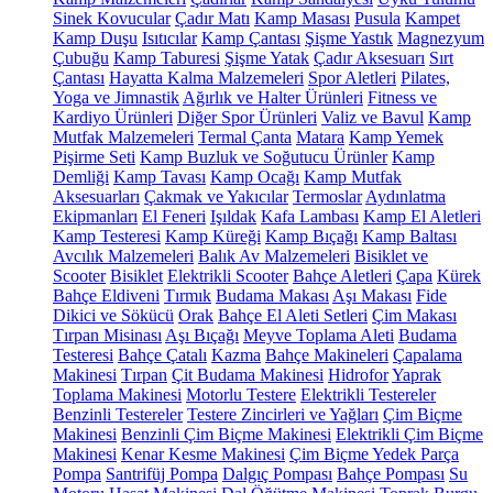
Sinek Kovucular
Çadır Matı
Kamp Masası
Pusula
Kampet
Kamp Duşu
Isıtıcılar
Kamp Çantası
Şişme Yastık
Magnezyum
Çubuğu
Kamp Taburesi
Şişme Yatak
Çadır Aksesuarı
Sırt
Çantası
Hayatta Kalma Malzemeleri
Spor Aletleri
Pilates,
Yoga ve Jimnastik
Ağırlık ve Halter Ürünleri
Fitness ve
Kardiyo Ürünleri
Diğer Spor Ürünleri
Valiz ve Bavul
Kamp
Mutfak Malzemeleri
Termal Çanta
Matara
Kamp Yemek
Pişirme Seti
Kamp Buzluk ve Soğutucu Ürünler
Kamp
Demliği
Kamp Tavası
Kamp Ocağı
Kamp Mutfak
Aksesuarları
Çakmak ve Yakıcılar
Termoslar
Aydınlatma
Ekipmanları
El Feneri
Işıldak
Kafa Lambası
Kamp El Aletleri
Kamp Testeresi
Kamp Küreği
Kamp Bıçağı
Kamp Baltası
Avcılık Malzemeleri
Balık Av Malzemeleri
Bisiklet ve
Scooter
Bisiklet
Elektrikli Scooter
Bahçe Aletleri
Çapa
Kürek
Bahçe Eldiveni
Tırmık
Budama Makası
Aşı Makası
Fide
Dikici ve Sökücü
Orak
Bahçe El Aleti Setleri
Çim Makası
Tırpan Misinası
Aşı Bıçağı
Meyve Toplama Aleti
Budama
Testeresi
Bahçe Çatalı
Kazma
Bahçe Makineleri
Çapalama
Makinesi
Tırpan
Çit Budama Makinesi
Hidrofor
Yaprak
Toplama Makinesi
Motorlu Testere
Elektrikli Testereler
Benzinli Testereler
Testere Zincirleri ve Yağları
Çim Biçme
Makinesi
Benzinli Çim Biçme Makinesi
Elektrikli Çim Biçme
Makinesi
Kenar Kesme Makinesi
Çim Biçme Yedek Parça
Pompa
Santrifüj Pompa
Dalgıç Pompası
Bahçe Pompası
Su