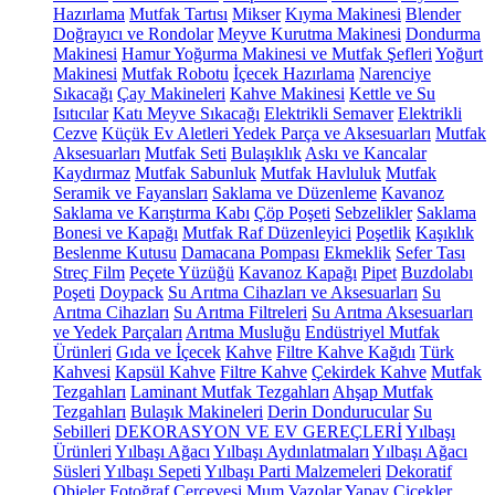
Hazırlama
Mutfak Tartısı
Mikser
Kıyma Makinesi
Blender
Doğrayıcı ve Rondolar
Meyve Kurutma Makinesi
Dondurma
Makinesi
Hamur Yoğurma Makinesi ve Mutfak Şefleri
Yoğurt
Makinesi
Mutfak Robotu
İçecek Hazırlama
Narenciye
Sıkacağı
Çay Makineleri
Kahve Makinesi
Kettle ve Su
Isıtıcılar
Katı Meyve Sıkacağı
Elektrikli Semaver
Elektrikli
Cezve
Küçük Ev Aletleri Yedek Parça ve Aksesuarları
Mutfak
Aksesuarları
Mutfak Seti
Bulaşıklık
Askı ve Kancalar
Kaydırmaz
Mutfak Sabunluk
Mutfak Havluluk
Mutfak
Seramik ve Fayansları
Saklama ve Düzenleme
Kavanoz
Saklama ve Karıştırma Kabı
Çöp Poşeti
Sebzelikler
Saklama
Bonesi ve Kapağı
Mutfak Raf Düzenleyici
Poşetlik
Kaşıklık
Beslenme Kutusu
Damacana Pompası
Ekmeklik
Sefer Tası
Streç Film
Peçete Yüzüğü
Kavanoz Kapağı
Pipet
Buzdolabı
Poşeti
Doypack
Su Arıtma Cihazları ve Aksesuarları
Su
Arıtma Cihazları
Su Arıtma Filtreleri
Su Arıtma Aksesuarları
ve Yedek Parçaları
Arıtma Musluğu
Endüstriyel Mutfak
Ürünleri
Gıda ve İçecek
Kahve
Filtre Kahve Kağıdı
Türk
Kahvesi
Kapsül Kahve
Filtre Kahve
Çekirdek Kahve
Mutfak
Tezgahları
Laminant Mutfak Tezgahları
Ahşap Mutfak
Tezgahları
Bulaşık Makineleri
Derin Dondurucular
Su
Sebilleri
DEKORASYON VE EV GEREÇLERİ
Yılbaşı
Ürünleri
Yılbaşı Ağacı
Yılbaşı Aydınlatmaları
Yılbaşı Ağacı
Süsleri
Yılbaşı Sepeti
Yılbaşı Parti Malzemeleri
Dekoratif
Objeler
Fotoğraf Çerçevesi
Mum
Vazolar
Yapay Çiçekler