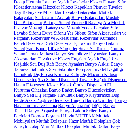
Dolap Uyumlu Lavabo
Ayaklı Lavabolar
Klozet
Duvara Sıfır
Klozetler
Asma Klozetler
Klozet Kapakları
Pisuvar
Tuvalet
Taşı
Batarya ve Musluklar
Lavabo Bataryaları
Mutfak
Bataryaları
Su Tasarruf Aparatı
Banyo Bataryaları
Musluk
Duş Bataryaları
Batarya Setleri
Fotoselli Batarya
Ara Musluk
Pisuvar Musluğu
Batarya ve Musluk Yedek Parçaları
Sifon
Lavabo Sifonu
Eviye Sifonu
Yer Sifonu
Sifon Aksesuarları ve
Parçaları
Rezervuar ve Aksesuarları
Rezervuar Kumanda
Paneli
Rezervuar Seti
Rezervuar İç Takımı
Banyo Bakım
Setleri
Yara Bandı
Lif ve Süngerler
Sıcak Su Torbası
Cımbız
Sabun
Tırnak Makası
Banyo Seramik ve Fayansları
Banyo
Aksesuarları
Tuvalet ve Klozet Fırçaları
Ayaklı Fırçalık ve
Kağıtlık Seti
Duş Rafı
Banyo Aynaları
Banyo Askısı
Banyo
Taburesi
Sabunluk
Sıvı Sabunluk Pompası
Tuvalet Kağıtlığı
Pamukluk
Diş Fırçası Koruma Kabı
Diş Macunu Kutusu
Dispenserler
Sıvı Sabun Dispenseri
Tuvalet Kağıdı Dispenseri
Havlu Dispenseri
Klozet Kapak Örtüsü Dispenseri
El
Kurutma Cihazları
Banyo Etajeri
Banyo Düzenleyicileri
Banyo Seti
Diş Fırçalık
Havluluk
Banyo Kaydırmazı
Duş
Perde Askısı
Yaşlı ve Bedensel Engelli Banyo Ürünleri
Banyo
Havalandırma ve Isıtma
Banyo Aspiratörü
Diğer
Banyo
Tekstil
Banyo Paspasları
Banyo Bakım Setleri
Banyo
Perdeleri
Bornoz
Peştemal
Havlu
MUTFAK
Mutfak
Mobilyaları
Mutfak Dolapları
Hazır Mutfak Dolapları
Çok
Amaçlı Dolap
Mini Mutfak Dolapları
Mutfak Rafları
Köşe