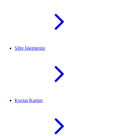
Şifre İşlemlerim
Koçtaş Kartım