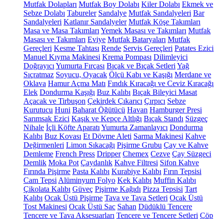
Mutfak Dolapları
Mutfak Boy Dolabı
Kiler Dolabı
Ekmek ve
Sebze Dolabı
Tabureler
Sandalye
Mutfak Sandalyeleri
Bar
Sandalyeleri
Katlanır Sandalyeler
Mutfak Köşe Takımları
Masa ve Masa Takımları
Yemek Masası ve Takımları
Mutfak
Masası ve Takımları
Eviye
Mutfak Bataryaları
Mutfak
Gereçleri
Kesme Tahtası
Rende
Servis Gereçleri
Patates Ezici
Manuel Kıyma Makinesi
Krema Pompası
Dilimleyici
Doğrayıcı
Yumurta Fırçası
Bıçak ve Bıçak Setleri
Yağ
Sıçratmaz
Soyucu, Oyacak
Ölçü Kabı ve Kaşığı
Merdane ve
Oklava
Hamur Açma Matı
Fındık Kıracağı ve Ceviz Kıracağı
Elek
Dondurma Kaşığı
Buz Kalıbı
Bıçak Bileyici Masat
Açacak ve Tirbuşon
Çekirdek Çıkarıcı
Çırpıcı
Sebze
Kurutucu
Huni
Baharat Öğütücü
Havan
Hamburger Presi
Sarımsak Ezici
Kaşık ve Kepçe Altlığı
Bıçak Standı
Süzgeç
Nihale
İçli Köfte Aparatı
Yumurta Zamanlayıcı
Dondurma
Kalıbı
Buz Kovası
Et Dövme Aleti
Sarma Makinesi
Kahve
Değirmenleri
Limon Sıkacağı
Pişirme Grubu
Çay ve Kahve
Demleme
French Press
Dripper
Chemex
Cezve
Çay Süzgeci
Demlik
Moka Pot
Çaydanlık
Kahve Filtresi
Sifon Kahve
Fırında Pişirme
Pasta Kalıbı
Kurabiye Kalıbı
Fırın Tepsisi
Cam Tepsi
Alüminyum Folyo
Kek Kalıbı
Muffin Kalıbı
Çikolata Kalıbı
Güveç
Pişirme Kağıdı
Pizza Tepsisi
Tart
Kalıbı
Ocak Üstü Pişirme
Tava ve Tava Setleri
Ocak Üstü
Tost Makinesi
Ocak Üstü Sac
Sahan
Düdüklü Tencere
Tencere ve Tava Aksesuarları
Tencere ve Tencere Setleri
Çöp