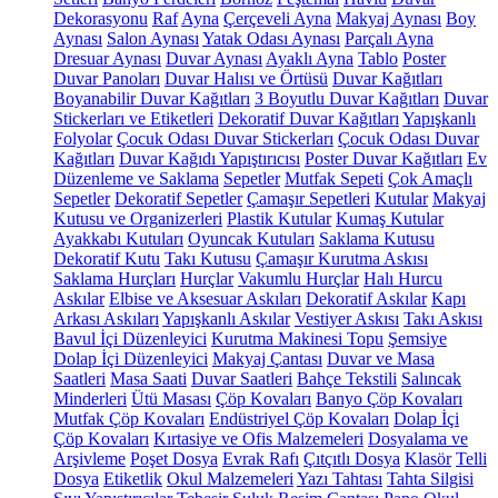
Dekorasyonu
Raf
Ayna
Çerçeveli Ayna
Makyaj Aynası
Boy
Aynası
Salon Aynası
Yatak Odası Aynası
Parçalı Ayna
Dresuar Aynası
Duvar Aynası
Ayaklı Ayna
Tablo
Poster
Duvar Panoları
Duvar Halısı ve Örtüsü
Duvar Kağıtları
Boyanabilir Duvar Kağıtları
3 Boyutlu Duvar Kağıtları
Duvar
Stickerları ve Etiketleri
Dekoratif Duvar Kağıtları
Yapışkanlı
Folyolar
Çocuk Odası Duvar Stickerları
Çocuk Odası Duvar
Kağıtları
Duvar Kağıdı Yapıştırıcısı
Poster Duvar Kağıtları
Ev
Düzenleme ve Saklama
Sepetler
Mutfak Sepeti
Çok Amaçlı
Sepetler
Dekoratif Sepetler
Çamaşır Sepetleri
Kutular
Makyaj
Kutusu ve Organizerleri
Plastik Kutular
Kumaş Kutular
Ayakkabı Kutuları
Oyuncak Kutuları
Saklama Kutusu
Dekoratif Kutu
Takı Kutusu
Çamaşır Kurutma Askısı
Saklama Hurçları
Hurçlar
Vakumlu Hurçlar
Halı Hurcu
Askılar
Elbise ve Aksesuar Askıları
Dekoratif Askılar
Kapı
Arkası Askıları
Yapışkanlı Askılar
Vestiyer Askısı
Takı Askısı
Bavul İçi Düzenleyici
Kurutma Makinesi Topu
Şemsiye
Dolap İçi Düzenleyici
Makyaj Çantası
Duvar ve Masa
Saatleri
Masa Saati
Duvar Saatleri
Bahçe Tekstili
Salıncak
Minderleri
Ütü Masası
Çöp Kovaları
Banyo Çöp Kovaları
Mutfak Çöp Kovaları
Endüstriyel Çöp Kovaları
Dolap İçi
Çöp Kovaları
Kırtasiye ve Ofis Malzemeleri
Dosyalama ve
Arşivleme
Poşet Dosya
Evrak Rafı
Çıtçıtlı Dosya
Klasör
Telli
Dosya
Etiketlik
Okul Malzemeleri
Yazı Tahtası
Tahta Silgisi