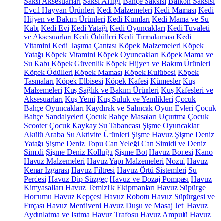
Saksı Aksesuarları
Saksı Altlığı
Bahçe Saksısı
Balkon Saksısı
Evcil Hayvan Ürünleri
Kedi Malzemeleri
Kedi Maması
Kedi
Hijyen ve Bakım Ürünleri
Kedi Kumları
Kedi Mama ve Su
Kabı
Kedi Evi
Kedi Yatağı
Kedi Oyuncakları
Kedi Tuvaleti
ve Aksesuarları
Kedi Ödülleri
Kedi Tırmalaması
Kedi
Vitamini
Kedi Taşıma Çantası
Köpek Malzemeleri
Köpek
Yatağı
Köpek Vitamini
Köpek Oyuncakları
Köpek Mama ve
Su Kabı
Köpek Güvenlik
Köpek Hijyen ve Bakım Ürünleri
Köpek Ödülleri
Köpek Maması
Köpek Kulübesi
Köpek
Tasmaları
Köpek Elbisesi
Köpek Kafesi
Kümesler
Kuş
Malzemeleri
Kuş Sağlık ve Bakım Ürünleri
Kuş Kafesleri ve
Aksesuarları
Kuş Yemi
Kuş Suluk ve Yemlikleri
Çocuk
Bahçe Oyuncakları
Kaydırak ve Salıncak
Oyun Evleri
Çocuk
Bahçe Sandalyeleri
Çocuk Bahçe Masaları
Uçurtma
Çocuk
Scooter
Çocuk Kaykay
Su Tabancası
Şişme Oyuncaklar
Akülü Araba
Su Aktivite Ürünleri
Şişme Havuz
Şişme Deniz
Yatağı
Şişme Deniz Topu
Can Yeleği
Can Simidi ve Deniz
Simidi
Şişme Deniz Kolluğu
Şişme Bot
Havuz Bonesi
Kano
Havuz Malzemeleri
Havuz Yapı Malzemeleri
Nozul
Havuz
Kenar Izgarası
Havuz Filtresi
Havuz Örtü Sistemleri
Su
Perdesi
Havuz Dip Süzgeç
Havuz ve Dozaj Pompası
Havuz
Kimyasalları
Havuz Temizlik Ekipmanları
Havuz Süpürge
Hortumu
Havuz Kepçesi
Havuz Robotu
Havuz Süpürgesi ve
Fırçası
Havuz Merdiveni
Havuz Duşu ve Masaj Jeti
Havuz
Aydınlatma ve Isıtma
Havuz Trafosu
Havuz Ampulü
Havuz