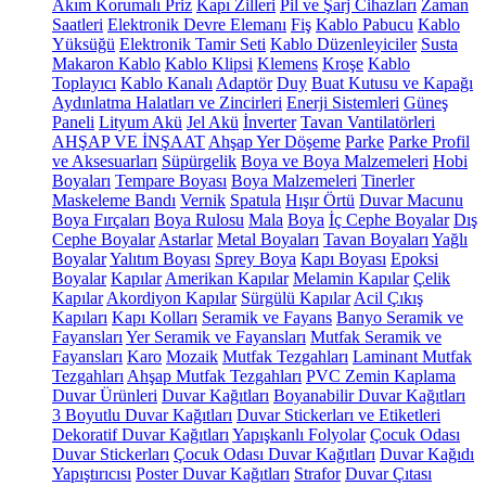
Akım Korumalı Priz
Kapı Zilleri
Pil ve Şarj Cihazları
Zaman
Saatleri
Elektronik Devre Elemanı
Fiş
Kablo Pabucu
Kablo
Yüksüğü
Elektronik Tamir Seti
Kablo Düzenleyiciler
Susta
Makaron Kablo
Kablo Klipsi
Klemens
Kroşe
Kablo
Toplayıcı
Kablo Kanalı
Adaptör
Duy
Buat Kutusu ve Kapağı
Aydınlatma Halatları ve Zincirleri
Enerji Sistemleri
Güneş
Paneli
Lityum Akü
Jel Akü
İnverter
Tavan Vantilatörleri
AHŞAP VE İNŞAAT
Ahşap Yer Döşeme
Parke
Parke Profil
ve Aksesuarları
Süpürgelik
Boya ve Boya Malzemeleri
Hobi
Boyaları
Tempare Boyası
Boya Malzemeleri
Tinerler
Maskeleme Bandı
Vernik
Spatula
Hışır Örtü
Duvar Macunu
Boya Fırçaları
Boya Rulosu
Mala
Boya
İç Cephe Boyalar
Dış
Cephe Boyalar
Astarlar
Metal Boyaları
Tavan Boyaları
Yağlı
Boyalar
Yalıtım Boyası
Sprey Boya
Kapı Boyası
Epoksi
Boyalar
Kapılar
Amerikan Kapılar
Melamin Kapılar
Çelik
Kapılar
Akordiyon Kapılar
Sürgülü Kapılar
Acil Çıkış
Kapıları
Kapı Kolları
Seramik ve Fayans
Banyo Seramik ve
Fayansları
Yer Seramik ve Fayansları
Mutfak Seramik ve
Fayansları
Karo
Mozaik
Mutfak Tezgahları
Laminant Mutfak
Tezgahları
Ahşap Mutfak Tezgahları
PVC Zemin Kaplama
Duvar Ürünleri
Duvar Kağıtları
Boyanabilir Duvar Kağıtları
3 Boyutlu Duvar Kağıtları
Duvar Stickerları ve Etiketleri
Dekoratif Duvar Kağıtları
Yapışkanlı Folyolar
Çocuk Odası
Duvar Stickerları
Çocuk Odası Duvar Kağıtları
Duvar Kağıdı
Yapıştırıcısı
Poster Duvar Kağıtları
Strafor
Duvar Çıtası