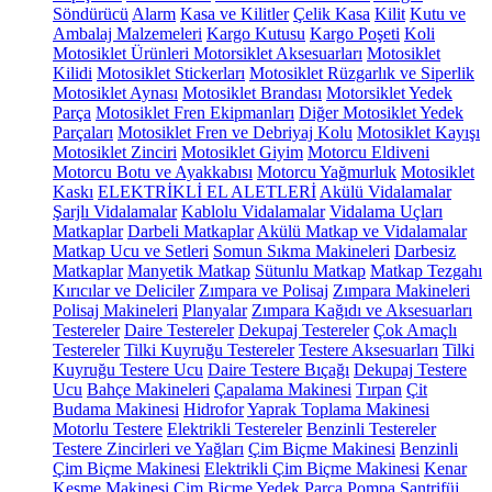
Söndürücü
Alarm
Kasa ve Kilitler
Çelik Kasa
Kilit
Kutu ve
Ambalaj Malzemeleri
Kargo Kutusu
Kargo Poşeti
Koli
Motosiklet Ürünleri
Motorsiklet Aksesuarları
Motosiklet
Kilidi
Motosiklet Stickerları
Motosiklet Rüzgarlık ve Siperlik
Motosiklet Aynası
Motosiklet Brandası
Motorsiklet Yedek
Parça
Motosiklet Fren Ekipmanları
Diğer Motosiklet Yedek
Parçaları
Motosiklet Fren ve Debriyaj Kolu
Motosiklet Kayışı
Motosiklet Zinciri
Motosiklet Giyim
Motorcu Eldiveni
Motorcu Botu ve Ayakkabısı
Motorcu Yağmurluk
Motosiklet
Kaskı
ELEKTRİKLİ EL ALETLERİ
Akülü Vidalamalar
Şarjlı Vidalamalar
Kablolu Vidalamalar
Vidalama Uçları
Matkaplar
Darbeli Matkaplar
Akülü Matkap ve Vidalamalar
Matkap Ucu ve Setleri
Somun Sıkma Makineleri
Darbesiz
Matkaplar
Manyetik Matkap
Sütunlu Matkap
Matkap Tezgahı
Kırıcılar ve Deliciler
Zımpara ve Polisaj
Zımpara Makineleri
Polisaj Makineleri
Planyalar
Zımpara Kağıdı ve Aksesuarları
Testereler
Daire Testereler
Dekupaj Testereler
Çok Amaçlı
Testereler
Tilki Kuyruğu Testereler
Testere Aksesuarları
Tilki
Kuyruğu Testere Ucu
Daire Testere Bıçağı
Dekupaj Testere
Ucu
Bahçe Makineleri
Çapalama Makinesi
Tırpan
Çit
Budama Makinesi
Hidrofor
Yaprak Toplama Makinesi
Motorlu Testere
Elektrikli Testereler
Benzinli Testereler
Testere Zincirleri ve Yağları
Çim Biçme Makinesi
Benzinli
Çim Biçme Makinesi
Elektrikli Çim Biçme Makinesi
Kenar
Kesme Makinesi
Çim Biçme Yedek Parça
Pompa
Santrifüj