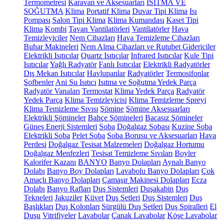
Termometresi
Karavan ve Aksesuarları
ISITMA VE
SOĞUTMA
Klima
Portatif Klima
Duvar Tipi Klima
Isı
Pompası
Salon Tipi Klima
Klima Kumandası
Kaset Tipi
Klima
Kombi
Tavan Vantilatörleri
Vantilatörler
Hava
Temizleyiciler
Nem Cihazları
Hava Temizleme Cihazları
Buhar Makineleri
Nem Alma Cihazları ve Rutubet Gidericiler
Elektrikli Isıtıcılar
Quartz Isıtıcılar
Infrared Isıtıcılar
Kule Tipi
Isıtıcılar
Yağlı Radyatör
Fanlı Isıtıcılar
Elektrikli Radyatörler
Dış Mekan Isıtıcılar
Havlupanlar
Radyatörler
Termosifonlar
Şofbenler
Ani Su Isıtıcı
Isıtma ve Soğutma Yedek Parça
Radyatör Vanaları
Termostat
Klima Yedek Parça
Radyatör
Yedek Parça
Klima Temizleyicisi
Klima Temizleme Spreyi
Klima Temizleme Sıvısı
Şömine
Şömine Aksesuarları
Elektrikli Şömineler
Bahçe Şömineleri
Bacasız Şömineler
Güneş Enerji Sistemleri
Soba
Doğalgaz Sobası
Kuzine Soba
Elektrikli Soba
Pelet Soba
Soba Borusu ve Aksesuarları
Hava
Perdesi
Doğalgaz Tesisat Malzemeleri
Doğalgaz Hortumu
Doğalgaz Menfezleri
Tesisat Temizleme Sıvıları
Boyler
Kalorifer Kazanı
BANYO
Banyo Dolapları
Aynalı Banyo
Dolabı
Banyo Boy Dolapları
Lavabolu Banyo Dolapları
Çok
Amaçlı Banyo Dolapları
Çamaşır Makinesi Dolapları
Ecza
Dolabı
Banyo Rafları
Duş Sistemleri
Duşakabin
Duş
Tekneleri
Jakuziler
Küvet
Duş Setleri
Duş Sistemleri
Duş
Başlıkları
Duş Kolonları
Sürgülü Duş Setleri
Duş Spiralleri
El
Duşu
Vitrifiyeler
Lavabolar
Çanak Lavabolar
Köşe Lavabolar