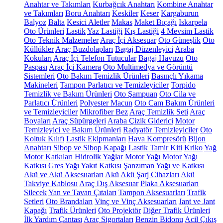
Anahtar ve Takımları
Kurbağcık Anahtarı
Kombine Anahtar
ve Takımları
Boru Anahtarı
Keskiler
Keser
Kargaburun
Balyoz
Balta
Kesici Aletler
Makas
Maket Bıçağı
Iskarpela
Oto Ürünleri
Lastik
Yaz Lastiği
Kış Lastiği
4 Mevsim Lastik
Oto Teknik Malzemeler
Araç İçi Aksesuar
Oto Güneşlik
Oto
Küllükler
Araç Buzdolapları
Bagaj Düzenleyici
Araba
Kokuları
Araç İçi Telefon Tutucular
Bagaj Havuzu
Oto
Paspası
Araç İçi Kamera
Oto Multimedya ve Görüntü
Sistemleri
Oto Bakım Temizlik Ürünleri
Basınçlı Yıkama
Makineleri
Tampon Parlatıcı ve Temizleyiciler
Torpido
Temizlik ve Bakım Ürünleri
Oto Şampuan
Oto Cila ve
Parlatıcı Ürünleri
Polyester Macun
Oto Cam Bakım Ürünleri
ve Temizleyiciler
Mikrofiber Bez
Araç Temizlik Seti
Araç
Boyaları
Araç Süpürgeleri
Araba Çizik Giderici
Motor
Temizleyici ve Bakım Ürünleri
Radyatör Temizleyiciler
Oto
Koltuk Kılıfı
Lastik Ekipmanları
Hava Kompresörü
Bijon
Anahtarı
Sibop ve Sibop Kapağı
Lastik Tamir Kiti
Kriko
Yağ
Motor Katkıları
Hidrolik Yağlar
Motor Yağı
Motor Yağı
Katkısı
Gres Yağı
Yakıt Katkısı
Şanzıman Yağı ve Katkısı
Akü ve Akü Aksesuarları
Akü
Akü Şarj Cihazları
Akü
Takviye Kablosu
Araç Dış Aksesuar
Plaka Aksesuarları
Silecek
Yan ve Tavan Çıtaları
Tampon Aksesuarları
Trafik
Setleri
Oto Brandaları
Vinç ve Vinç Aksesuarları
Jant ve Jant
Kapağı
Trafik Ürünleri
Oto Projektör
Diğer Trafik Ürünleri
İlk Yardım Çantası
Araç Sigortaları
Benzin Bidonu
Acil Çıkış