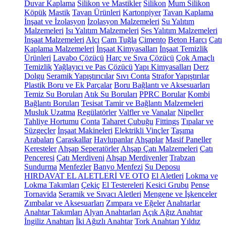
Duvar Kaplama
Silikon ve Mastikler
Silikon
Mum Silikon
Köpük
Mastik
Tavan Ürünleri
Kartonpiyer
Tavan Kaplama
İnşaat ve İzolasyon
İzolasyon Malzemeleri
Su Yalıtım
Malzemeleri
Isı Yalıtım Malzemeleri
Ses Yalıtım Malzemeleri
İnşaat Malzemeleri
Alçı
Cam Tuğla
Çimento
Beton Harcı
Çatı
Kaplama Malzemeleri
İnşaat Kimyasalları
İnşaat Temizlik
Ürünleri
Lavabo Çözücü
Harç ve Sıva Çözücü
Çok Amaçlı
Temizlik
Yağlayıcı ve Pas Çözücü
Yapı Kimyasalları
Derz
Dolgu
Seramik Yapıştırıcılar
Sıvı Conta
Strafor Yapıştırılar
Plastik Boru ve Ek Parçalar
Boru Bağlantı ve Aksesuarları
Temiz Su Boruları
Atık Su Boruları
PPRC Borular
Kombi
Bağlantı Boruları
Tesisat Tamir ve Bağlantı Malzemeleri
Musluk Uzatma
Regülatörler
Valfler ve Vanalar
Nipeller
Tahliye Hortumu
Conta
Taharet Çubuğu
Fittings
Tıpalar ve
Süzgeçler
İnşaat Makineleri
Elektrikli Vinçler
Taşıma
Arabaları
Caraskallar
Havlupanlar
Ahşaplar
Masif Paneller
Keresteler
Ahşap Seperatörler
Ahşap Çatı Malzemeleri
Çatı
Penceresi
Çatı Merdiveni
Ahşap Merdivenler
Trabzan
Sundurma
Menfezler
Banyo Menfezi
Su Deposu
HIRDAVAT EL ALETLERİ VE OTO
El Aletleri
Lokma ve
Lokma Takımları
Çekiç
El Testereleri
Kesici Grubu
Pense
Tornavida
Seramik ve Sıvacı Aletleri
Mengene ve İşkenceler
Zımbalar ve Aksesuarları
Zımpara ve Eğeler
Anahtarlar
Anahtar Takımları
Alyan Anahtarları
Açık Ağız Anahtar
İngiliz Anahtarı
İki Ağızlı Anahtar
Tork Anahtarı
Yıldız