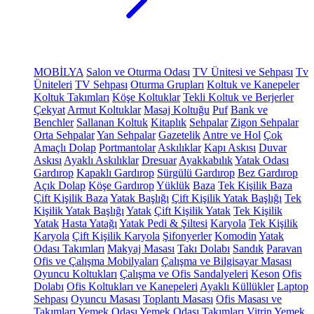
MOBİLYA
Salon ve Oturma Odası
TV Ünitesi ve Sehpası
Tv
Üniteleri
TV Sehpası
Oturma Grupları
Koltuk ve Kanepeler
Koltuk Takımları
Köşe Koltuklar
Tekli Koltuk ve Berjerler
Çekyat
Armut Koltuklar
Masaj Koltuğu
Puf
Bank ve
Benchler
Sallanan Koltuk
Kitaplık
Sehpalar
Zigon Sehpalar
Orta Sehpalar
Yan Sehpalar
Gazetelik
Antre ve Hol
Çok
Amaçlı Dolap
Portmantolar
Askılıklar
Kapı Askısı
Duvar
Askısı
Ayaklı Askılıklar
Dresuar
Ayakkabılık
Yatak Odası
Gardırop
Kapaklı Gardırop
Sürgülü Gardırop
Bez Gardırop
Açık Dolap
Köşe Gardırop
Yüklük
Baza
Tek Kişilik Baza
Çift Kişilik Baza
Yatak Başlığı
Çift Kişilik Yatak Başlığı
Tek
Kişilik Yatak Başlığı
Yatak
Çift Kişilik Yatak
Tek Kişilik
Yatak
Hasta Yatağı
Yatak Pedi & Şiltesi
Karyola
Tek Kişilik
Karyola
Çift Kişilik Karyola
Şifonyerler
Komodin
Yatak
Odası Takımları
Makyaj Masası
Takı Dolabı
Sandık
Paravan
Ofis ve Çalışma Mobilyaları
Çalışma ve Bilgisayar Masası
Oyuncu Koltukları
Çalışma ve Ofis Sandalyeleri
Keson
Ofis
Dolabı
Ofis Koltukları ve Kanepeleri
Ayaklı Küllükler
Laptop
Sehpası
Oyuncu Masası
Toplantı Masası
Ofis Masası ve
Takımları
Yemek Odası
Yemek Odası Takımları
Vitrin
Yemek