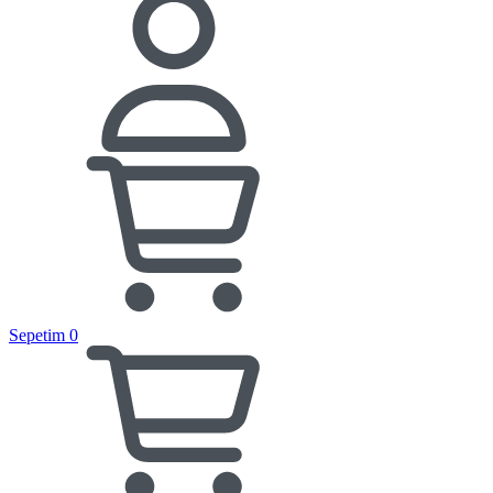
Sepetim
0