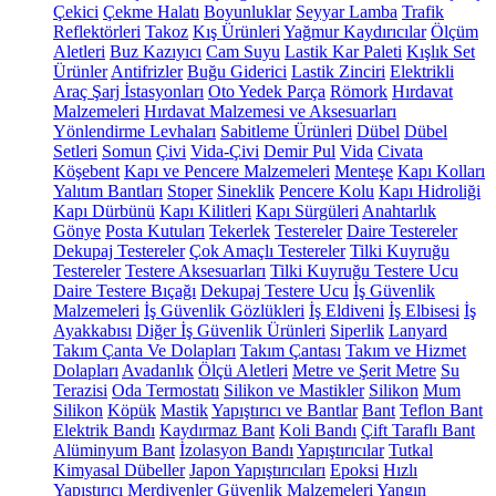
Çekici
Çekme Halatı
Boyunluklar
Seyyar Lamba
Trafik
Reflektörleri
Takoz
Kış Ürünleri
Yağmur Kaydırıcılar
Ölçüm
Aletleri
Buz Kazıyıcı
Cam Suyu
Lastik Kar Paleti
Kışlık Set
Ürünler
Antifrizler
Buğu Giderici
Lastik Zinciri
Elektrikli
Araç Şarj İstasyonları
Oto Yedek Parça
Römork
Hırdavat
Malzemeleri
Hırdavat Malzemesi ve Aksesuarları
Yönlendirme Levhaları
Sabitleme Ürünleri
Dübel
Dübel
Setleri
Somun
Çivi
Vida-Çivi
Demir Pul
Vida
Civata
Köşebent
Kapı ve Pencere Malzemeleri
Menteşe
Kapı Kolları
Yalıtım Bantları
Stoper
Sineklik
Pencere Kolu
Kapı Hidroliği
Kapı Dürbünü
Kapı Kilitleri
Kapı Sürgüleri
Anahtarlık
Gönye
Posta Kutuları
Tekerlek
Testereler
Daire Testereler
Dekupaj Testereler
Çok Amaçlı Testereler
Tilki Kuyruğu
Testereler
Testere Aksesuarları
Tilki Kuyruğu Testere Ucu
Daire Testere Bıçağı
Dekupaj Testere Ucu
İş Güvenlik
Malzemeleri
İş Güvenlik Gözlükleri
İş Eldiveni
İş Elbisesi
İş
Ayakkabısı
Diğer İş Güvenlik Ürünleri
Siperlik
Lanyard
Takım Çanta Ve Dolapları
Takım Çantası
Takım ve Hizmet
Dolapları
Avadanlık
Ölçü Aletleri
Metre ve Şerit Metre
Su
Terazisi
Oda Termostatı
Silikon ve Mastikler
Silikon
Mum
Silikon
Köpük
Mastik
Yapıştırıcı ve Bantlar
Bant
Teflon Bant
Elektrik Bandı
Kaydırmaz Bant
Koli Bandı
Çift Taraflı Bant
Alüminyum Bant
İzolasyon Bandı
Yapıştırıcılar
Tutkal
Kimyasal Dübeller
Japon Yapıştırıcıları
Epoksi
Hızlı
Yapıştırıcı
Merdivenler
Güvenlik Malzemeleri
Yangın