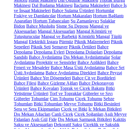
Motoru
Hasat Makinesi
Dal Öğütme Makinesi
Toprak Burgu
Makinesi
Dal Budama Makinesi
İlaçlama Makineleri
Bahçe İş
ve İnşaat Makineleri
Bahçe Sulama Ürünleri
Hortumlar
Fıskiye ve Damlatıcılar
Hortum Makaraları
Hortum Bağlantı
Aparatları
Hortum Tabancaları
Su Zamanlayıcı
Sulaklar
Bidon
Bahçe Musluğu
Şişme Su Deposu
Mangal ve
Aksesuarları
Mangal Aksesuarları
Mangal Kömürü ve
Tutuşturucular
Mangal ve Barbekü
Kömürlü Mangal
Tüplü
Mangal
Elektrikli Izgara
Pürmüz
Piknik Malzemeleri
Piknik
Sepetleri
Piknik Seti
Semaver
Piknik Örtüleri
Bahçe
Depolama
Depolama Evleri
Depolama Dolapları
Depolama
Sandığı
Bahçe Aydınlatma
Dış Mekan Aydınlatmalar
Solar
Aydınlatma
Projektör ve Sensörler
Bahçe Aplikleri
Bahçe
Feneri ve Meşaleler
Bahçe Masa Üstü Aydınlatma
Bahçe Set
Üstü Aydınlatma
Bahçe Aydınlatma Direkleri
Bahçe Peyzaj
Ürünleri
Bahçe Yer Döşemeleri
Bahçe Çit ve Bordürleri
Bahçe Filesi
Bahçe Gizleme Ağları
Bahçe Dekorasyon
Ürünleri
Bahçe Kovaları
Toprak ve Çiçek Bakımı
Bitki
Yetiştirme Ürünleri
Torf ve Topraklar
Gübreler ve Sıvı
Gübreler
Tohumlar
Çim Tohumu
Çiçek Tohumu
Sebze
Tohumları
Bitki Tohumları
Meyve Tohumu
Bitki Besinleri
Sera ve Sera Ekipmanları
Çiçek ve Bitki
İç Mekan Bitkileri
Dış Mekan Ağaçları
Canlı Çiçek
Çiçek Soğanları
Aşılı Meyve
Fidanları
Aşılı Gül
Fide
Dış Mekan Sarmaşık Bitkileri
Kaktüs
Saksı ve Aksesuarları
Dekoratif Saksı
Çiçeklik ve Saksılık