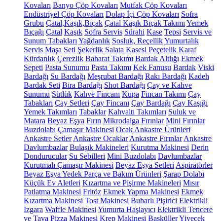
Kovaları
Banyo Çöp Kovaları
Mutfak Çöp Kovaları
Endüstriyel Çöp Kovaları
Dolap İçi Çöp Kovaları
Sofra
Grubu
Çatal,Kaşık,Bıçak
Çatal Kaşık Bıçak Takımı
Yemek
Bıçağı
Çatal
Kaşık
Sofra Servis
Sürahi
Kase
Tepsi
Servis ve
Sunum Tabakları
Yağdanlık
Sosluk, Reçellik
Yumurtalık
Servis Maşa Seti
Şekerlik
Salata Kasesi
Peçetelik
Karaf
Kürdanlık
Çerezlik
Baharat Takımı
Bardak Altlığı
Ekmek
Sepeti
Pasta Sunumu
Pasta Takımı
Kek Fanusu
Bardak
Viski
Bardağı
Su Bardağı
Meşrubat Bardağı
Rakı Bardağı
Kadeh
Bardak Seti
Bira Bardağı
Shot Bardağı
Çay ve Kahve
Sunumu
Sütlük
Kahve Fincanı
Kupa
Fincan Takımı
Çay
Tabakları
Çay Setleri
Çay Fincanı
Çay Bardağı
Çay Kaşığı
Yemek Takımları
Tabaklar
Kahvaltı Takımları
Suluk ve
Matara
Beyaz Eşya
Fırın
Mikrodalga Fırınlar
Mini Fırınlar
Buzdolabı
Çamaşır Makinesi
Ocak
Ankastre Ürünleri
Ankastre Setler
Ankastre Ocaklar
Ankastre Fırınlar
Ankastre
Davlumbazlar
Bulaşık Makineleri
Kurutma Makinesi
Derin
Dondurucular
Su Sebilleri
Mini Buzdolabı
Davlumbazlar
Kurutmalı Çamaşır Makinesi
Beyaz Eşya Setleri
Aspiratörler
Beyaz Eşya Yedek Parça ve Bakım Ürünleri
Şarap Dolabı
Küçük Ev Aletleri
Kızartma ve Pişirme Makineleri
Mısır
Patlatma Makinesi
Fritöz
Ekmek Yapma Makinesi
Ekmek
Kızartma Makinesi
Tost Makinesi
Buharlı Pişirici
Elektrikli
Izgara
Waffle Makinesi
Yumurta Haşlayıcı
Elektrikli Tencere
ve Tava
Pizza Makinesi
Krep Makinesi
Basküller
Yiyecek