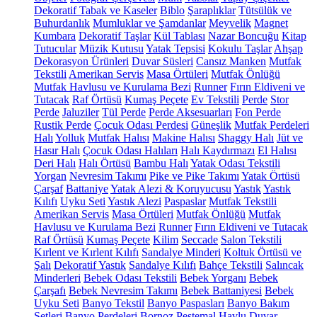
Dekoratif Tabak ve Kaseler
Biblo
Şaraplıklar
Tütsülük ve
Buhurdanlık
Mumluklar ve Şamdanlar
Meyvelik
Magnet
Kumbara
Dekoratif Taşlar
Kül Tablası
Nazar Boncuğu
Kitap
Tutucular
Müzik Kutusu
Yatak Tepsisi
Kokulu Taşlar
Ahşap
Dekorasyon Ürünleri
Duvar Süsleri
Cansız Manken
Mutfak
Tekstili
Amerikan Servis
Masa Örtüleri
Mutfak Önlüğü
Mutfak Havlusu ve Kurulama Bezi
Runner
Fırın Eldiveni ve
Tutacak
Raf Örtüsü
Kumaş Peçete
Ev Tekstili
Perde
Stor
Perde
Jaluziler
Tül Perde
Perde Aksesuarları
Fon Perde
Rustik Perde
Çocuk Odası Perdesi
Güneşlik
Mutfak Perdeleri
Halı
Yolluk
Mutfak Halısı
Makine Halısı
Shaggy Halı
Jüt ve
Hasır Halı
Çocuk Odası Halıları
Halı Kaydırmazı
El Halısı
Deri Halı
Halı Örtüsü
Bambu Halı
Yatak Odası Tekstili
Yorgan
Nevresim Takımı
Pike ve Pike Takımı
Yatak Örtüsü
Çarşaf
Battaniye
Yatak Alezi & Koruyucusu
Yastık
Yastık
Kılıfı
Uyku Seti
Yastık Alezi
Paspaslar
Mutfak Tekstili
Amerikan Servis
Masa Örtüleri
Mutfak Önlüğü
Mutfak
Havlusu ve Kurulama Bezi
Runner
Fırın Eldiveni ve Tutacak
Raf Örtüsü
Kumaş Peçete
Kilim
Seccade
Salon Tekstili
Kırlent ve Kırlent Kılıfı
Sandalye Minderi
Koltuk Örtüsü ve
Şalı
Dekoratif Yastık
Sandalye Kılıfı
Bahçe Tekstili
Salıncak
Minderleri
Bebek Odası Tekstili
Bebek Yorganı
Bebek
Çarşafı
Bebek Nevresim Takımı
Bebek Battaniyesi
Bebek
Uyku Seti
Banyo Tekstil
Banyo Paspasları
Banyo Bakım
Setleri
Banyo Perdeleri
Bornoz
Peştemal
Havlu
Duvar