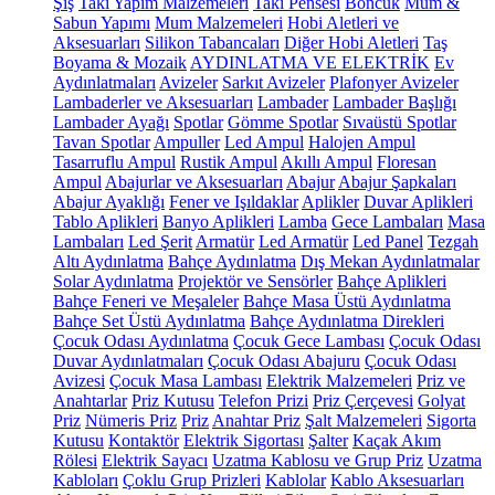
Şiş
Takı Yapım Malzemeleri
Takı Pensesi
Boncuk
Mum &
Sabun Yapımı
Mum Malzemeleri
Hobi Aletleri ve
Aksesuarları
Silikon Tabancaları
Diğer Hobi Aletleri
Taş
Boyama & Mozaik
AYDINLATMA VE ELEKTRİK
Ev
Aydınlatmaları
Avizeler
Sarkıt Avizeler
Plafonyer Avizeler
Lambaderler ve Aksesuarları
Lambader
Lambader Başlığı
Lambader Ayağı
Spotlar
Gömme Spotlar
Sıvaüstü Spotlar
Tavan Spotlar
Ampuller
Led Ampul
Halojen Ampul
Tasarruflu Ampul
Rustik Ampul
Akıllı Ampul
Floresan
Ampul
Abajurlar ve Aksesuarları
Abajur
Abajur Şapkaları
Abajur Ayaklığı
Fener ve Işıldaklar
Aplikler
Duvar Aplikleri
Tablo Aplikleri
Banyo Aplikleri
Lamba
Gece Lambaları
Masa
Lambaları
Led Şerit
Armatür
Led Armatür
Led Panel
Tezgah
Altı Aydınlatma
Bahçe Aydınlatma
Dış Mekan Aydınlatmalar
Solar Aydınlatma
Projektör ve Sensörler
Bahçe Aplikleri
Bahçe Feneri ve Meşaleler
Bahçe Masa Üstü Aydınlatma
Bahçe Set Üstü Aydınlatma
Bahçe Aydınlatma Direkleri
Çocuk Odası Aydınlatma
Çocuk Gece Lambası
Çocuk Odası
Duvar Aydınlatmaları
Çocuk Odası Abajuru
Çocuk Odası
Avizesi
Çocuk Masa Lambası
Elektrik Malzemeleri
Priz ve
Anahtarlar
Priz Kutusu
Telefon Prizi
Priz Çerçevesi
Golyat
Priz
Nümeris Priz
Priz
Anahtar Priz
Şalt Malzemeleri
Sigorta
Kutusu
Kontaktör
Elektrik Sigortası
Şalter
Kaçak Akım
Rölesi
Elektrik Sayacı
Uzatma Kablosu ve Grup Priz
Uzatma
Kabloları
Çoklu Grup Prizleri
Kablolar
Kablo Aksesuarları