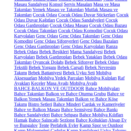
Masası Sandalyesi
Konsol
Servis Masaları
Masa ve Masa
Takımları
Yemek Masası ve Takımları
Mutfak Masası ve
Takımları
Çocuk Odası
Çocuk Odası Duvar Stickerları
Çocuk
Odası Duvar Kağıtları
Çocuk Odası Sandalyeleri
Çocuk
Odası Gardıropları
Çocuk Odası Masası
Çocuk Odası Bazası
Çocuk Odası Takımları
Çocuk Odası Komodini
Çocuk Odası
Karyolaları
Genç Odası
Genç Odası Takımları
Genç Odası
Komodini
Genç Odası Şifonyerleri
Genç Odası Bazaları
Genç Odası Gardıropları
Genç Odası Karyolaları
Ranza
Bebek Odası
Bebek Beşikleri
Mama Sandalyesi
Bebek
Karyolaları
Bebek Gardıropları
Bebek Yatakları
Bebek Odası
Takımları
Oyuncak Dolabı
Bebek Şifonyer
Bebek Odası
Tekstili
Bebek Yorganı
Bebek Çarşafı
Bebek Nevresim
Takımı
Bebek Battaniyesi
Bebek Uyku Seti
Mobilya
Aksesuarları
Mobilya Yedek Parçaları
Mobilya Kulpları
Raf
Ayakları
Keçeler
Masa Ayağı
Mobilya Ayağı
BAHÇE,BALKON VE OUTDOOR
Bahçe Mobilyaları
Bahçe Takımları
Balkon ve Bahçe Oturma Grubu
Bahçe ve
Balkon Yemek Masası Takımları
Balkon ve Bahçe Köşe
Takımı
Bistro Setleri
Bahçe Minderi
Çardak ve Kameriyeler
Bahçe ve Balkon Masası
Bahçe Şemsiyesi
Bahçe Bankı
Bahçe Sandalyeleri
Bahçe Sehpası
Bahçe Mobilya Kılıfları
Hamak
Bahçe Salıncağı
Şezlong
Bahçe Koltukları
Ahşap Ev
ve Bungalov
Tente
Prefabrik Evler
Kamp Spor ve Outdoor
Kamp Malzemeleri
Çadırlar
Kamp Sandalyesi
Uyku Tulumu