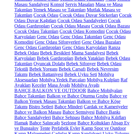
Masası Sandalyesi
Konsol
Servis Masaları
Masa ve Masa
Takımları
Yemek Masası ve Takımları
Mutfak Masası ve
Takımları
Çocuk Odası
Çocuk Odası Duvar Stickerları
Çocuk
Odası Duvar Kağıtları
Çocuk Odası Sandalyeleri
Çocuk
Odası Gardıropları
Çocuk Odası Masası
Çocuk Odası Bazası
Çocuk Odası Takımları
Çocuk Odası Komodini
Çocuk Odası
Karyolaları
Genç Odası
Genç Odası Takımları
Genç Odası
Komodini
Genç Odası Şifonyerleri
Genç Odası Bazaları
Genç Odası Gardıropları
Genç Odası Karyolaları
Ranza
Bebek Odası
Bebek Beşikleri
Mama Sandalyesi
Bebek
Karyolaları
Bebek Gardıropları
Bebek Yatakları
Bebek Odası
Takımları
Oyuncak Dolabı
Bebek Şifonyer
Bebek Odası
Tekstili
Bebek Yorganı
Bebek Çarşafı
Bebek Nevresim
Takımı
Bebek Battaniyesi
Bebek Uyku Seti
Mobilya
Aksesuarları
Mobilya Yedek Parçaları
Mobilya Kulpları
Raf
Ayakları
Keçeler
Masa Ayağı
Mobilya Ayağı
BAHÇE,BALKON VE OUTDOOR
Bahçe Mobilyaları
Bahçe Takımları
Balkon ve Bahçe Oturma Grubu
Bahçe ve
Balkon Yemek Masası Takımları
Balkon ve Bahçe Köşe
Takımı
Bistro Setleri
Bahçe Minderi
Çardak ve Kameriyeler
Bahçe ve Balkon Masası
Bahçe Şemsiyesi
Bahçe Bankı
Bahçe Sandalyeleri
Bahçe Sehpası
Bahçe Mobilya Kılıfları
Hamak
Bahçe Salıncağı
Şezlong
Bahçe Koltukları
Ahşap Ev
ve Bungalov
Tente
Prefabrik Evler
Kamp Spor ve Outdoor
Kamp Malzemeleri
Çadırlar
Kamp Sandalyesi
Uyku Tulumu