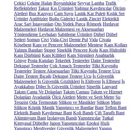
Çekici
Çekme Halatı
Boyunluklar
Seyyar Lamba
Trafik
Reflektörleri
Takoz
Kış Ürünleri
Yağmur Kaydırıcılar
Ölçüm
Aletleri
Buz Kazıyıcı
Cam Suyu
Lastik Kar Paleti
Kışlık Set
Ürünler
Antifrizler
Buğu Giderici
Lastik Zinciri
Elektrikli
Araç Şarj İstasyonları
Oto Yedek Parça
Römork
Hırdavat
Malzemeleri
Hırdavat Malzemesi ve Aksesuarları
Yönlendirme Levhaları
Sabitleme Ürünleri
Dübel
Dübel
Setleri
Somun
Çivi
Vida-Çivi
Demir Pul
Vida
Civata
Köşebent
Kapı ve Pencere Malzemeleri
Menteşe
Kapı Kolları
Yalıtım Bantları
Stoper
Sineklik
Pencere Kolu
Kapı Hidroliği
Kapı Dürbünü
Kapı Kilitleri
Kapı Sürgüleri
Anahtarlık
Gönye
Posta Kutuları
Tekerlek
Testereler
Daire Testereler
Dekupaj Testereler
Çok Amaçlı Testereler
Tilki Kuyruğu
Testereler
Testere Aksesuarları
Tilki Kuyruğu Testere Ucu
Daire Testere Bıçağı
Dekupaj Testere Ucu
İş Güvenlik
Malzemeleri
İş Güvenlik Gözlükleri
İş Eldiveni
İş Elbisesi
İş
Ayakkabısı
Diğer İş Güvenlik Ürünleri
Siperlik
Lanyard
Takım Çanta Ve Dolapları
Takım Çantası
Takım ve Hizmet
Dolapları
Avadanlık
Ölçü Aletleri
Metre ve Şerit Metre
Su
Terazisi
Oda Termostatı
Silikon ve Mastikler
Silikon
Mum
Silikon
Köpük
Mastik
Yapıştırıcı ve Bantlar
Bant
Teflon Bant
Elektrik Bandı
Kaydırmaz Bant
Koli Bandı
Çift Taraflı Bant
Alüminyum Bant
İzolasyon Bandı
Yapıştırıcılar
Tutkal
Kimyasal Dübeller
Japon Yapıştırıcıları
Epoksi
Hızlı
Yapıştırıcı
Merdivenler
Güvenlik Malzemeleri
Yangın