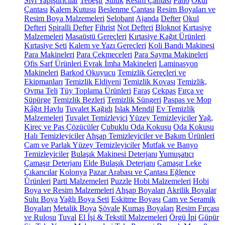
Sıvı Yapıştırıcılar
Tebeşir
Suluk
Resim Çantası
Pano
Okul
Çantası
Kalem Kutusu
Beslenme Çantası
Resim Boyaları ve
Resim Boya Malzemeleri
Selobant
Ajanda
Defter
Okul
Defteri
Spiralli Defter
Fihrist
Not Defteri
Bloknot
Kırtasiye
Malzemeleri
Masaüstü Gereçleri
Kırtasiye Kağıt Ürünleri
Kırtasiye Seti
Kalem ve Yazı Gereçleri
Koli Bandı Makinesi
Para Makineleri
Para Çekmeceleri
Para Sayma Makineleri
Ofis Sarf Ürünleri
Evrak İmha Makineleri
Laminasyon
Makineleri
Barkod Okuyucu
Temizlik Gereçleri ve
Ekipmanları
Temizlik Eldiveni
Temizlik Kovası
Temizlik,
Ovma Teli
Tüy Toplama Ürünleri
Faraş
Çekpas
Fırça ve
Süpürge
Temizlik Bezleri
Temizlik Süngeri
Paspas ve Mop
Kâğıt Havlu
Tuvalet Kağıdı
Islak Mendil
Ev Temizlik
Malzemeleri
Tuvalet Temizleyici
Yüzey Temizleyiciler
Yağ,
Kireç ve Pas Çözücüler
Çubuklu Oda Kokusu
Oda Kokusu
Halı Temizleyiciler
Ahşap Temizleyiciler ve Bakım Ürünleri
Cam ve Parlak Yüzey Temizleyiciler
Mutfak ve Banyo
Temizleyiciler
Bulaşık Makinesi Deterjanı
Yumuşatıcı
Çamaşır Deterjanı
Elde Bulaşık Deterjanı
Çamaşır Leke
Çıkarıcılar
Kolonya
Pazar Arabası ve Çantası
Eğlence
Ürünleri
Parti Malzemeleri
Puzzle
Hobi Malzemeleri
Hobi
Boya ve Resim Malzemeleri
Ahşap Boyaları
Akrilik Boyalar
Sulu Boya
Yağlı Boya Seti
Eskitme Boyası
Cam ve Seramik
Boyaları
Metalik Boya
Şövale
Kumaş Boyaları
Resim Fırçası
ve Rulosu
Tuval
El İşi & Tekstil Malzemeleri
Örgü İpi
Güpür