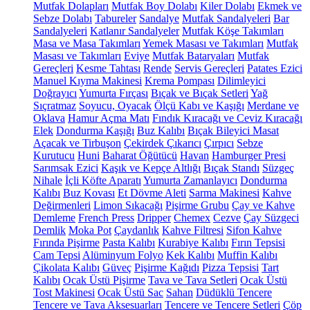
Mutfak Dolapları
Mutfak Boy Dolabı
Kiler Dolabı
Ekmek ve
Sebze Dolabı
Tabureler
Sandalye
Mutfak Sandalyeleri
Bar
Sandalyeleri
Katlanır Sandalyeler
Mutfak Köşe Takımları
Masa ve Masa Takımları
Yemek Masası ve Takımları
Mutfak
Masası ve Takımları
Eviye
Mutfak Bataryaları
Mutfak
Gereçleri
Kesme Tahtası
Rende
Servis Gereçleri
Patates Ezici
Manuel Kıyma Makinesi
Krema Pompası
Dilimleyici
Doğrayıcı
Yumurta Fırçası
Bıçak ve Bıçak Setleri
Yağ
Sıçratmaz
Soyucu, Oyacak
Ölçü Kabı ve Kaşığı
Merdane ve
Oklava
Hamur Açma Matı
Fındık Kıracağı ve Ceviz Kıracağı
Elek
Dondurma Kaşığı
Buz Kalıbı
Bıçak Bileyici Masat
Açacak ve Tirbuşon
Çekirdek Çıkarıcı
Çırpıcı
Sebze
Kurutucu
Huni
Baharat Öğütücü
Havan
Hamburger Presi
Sarımsak Ezici
Kaşık ve Kepçe Altlığı
Bıçak Standı
Süzgeç
Nihale
İçli Köfte Aparatı
Yumurta Zamanlayıcı
Dondurma
Kalıbı
Buz Kovası
Et Dövme Aleti
Sarma Makinesi
Kahve
Değirmenleri
Limon Sıkacağı
Pişirme Grubu
Çay ve Kahve
Demleme
French Press
Dripper
Chemex
Cezve
Çay Süzgeci
Demlik
Moka Pot
Çaydanlık
Kahve Filtresi
Sifon Kahve
Fırında Pişirme
Pasta Kalıbı
Kurabiye Kalıbı
Fırın Tepsisi
Cam Tepsi
Alüminyum Folyo
Kek Kalıbı
Muffin Kalıbı
Çikolata Kalıbı
Güveç
Pişirme Kağıdı
Pizza Tepsisi
Tart
Kalıbı
Ocak Üstü Pişirme
Tava ve Tava Setleri
Ocak Üstü
Tost Makinesi
Ocak Üstü Sac
Sahan
Düdüklü Tencere
Tencere ve Tava Aksesuarları
Tencere ve Tencere Setleri
Çöp