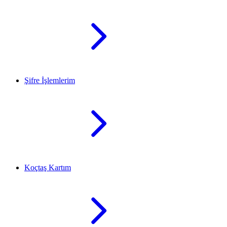
Şifre İşlemlerim
Koçtaş Kartım