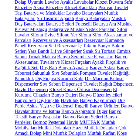
Dolap Uyumlu Lavabo
Ayaklı Lavabolar
Klozet
Duvara Sıfır
Klozetler
Asma Klozetler
Klozet Kapakları
Pisuvar
Tuvalet
Taşı
Batarya ve Musluklar
Lavabo Bataryaları
Mutfak
Bataryaları
Su Tasarruf Aparatı
Banyo Bataryaları
Musluk
Duş Bataryaları
Batarya Setleri
Fotoselli Batarya
Ara Musluk
Pisuvar Musluğu
Batarya ve Musluk Yedek Parçaları
Sifon
Lavabo Sifonu
Eviye Sifonu
Yer Sifonu
Sifon Aksesuarları ve
Parçaları
Rezervuar ve Aksesuarları
Rezervuar Kumanda
Paneli
Rezervuar Seti
Rezervuar İç Takımı
Banyo Bakım
Setleri
Yara Bandı
Lif ve Süngerler
Sıcak Su Torbası
Cımbız
Sabun
Tırnak Makası
Banyo Seramik ve Fayansları
Banyo
Aksesuarları
Tuvalet ve Klozet Fırçaları
Ayaklı Fırçalık ve
Kağıtlık Seti
Duş Rafı
Banyo Aynaları
Banyo Askısı
Banyo
Taburesi
Sabunluk
Sıvı Sabunluk Pompası
Tuvalet Kağıtlığı
Pamukluk
Diş Fırçası Koruma Kabı
Diş Macunu Kutusu
Dispenserler
Sıvı Sabun Dispenseri
Tuvalet Kağıdı Dispenseri
Havlu Dispenseri
Klozet Kapak Örtüsü Dispenseri
El
Kurutma Cihazları
Banyo Etajeri
Banyo Düzenleyicileri
Banyo Seti
Diş Fırçalık
Havluluk
Banyo Kaydırmazı
Duş
Perde Askısı
Yaşlı ve Bedensel Engelli Banyo Ürünleri
Banyo
Havalandırma ve Isıtma
Banyo Aspiratörü
Diğer
Banyo
Tekstil
Banyo Paspasları
Banyo Bakım Setleri
Banyo
Perdeleri
Bornoz
Peştemal
Havlu
MUTFAK
Mutfak
Mobilyaları
Mutfak Dolapları
Hazır Mutfak Dolapları
Çok
Amaçlı Dolap
Mini Mutfak Dolapları
Mutfak Rafları
Köşe