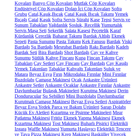
Kovaları
Banyo Çöp Kovaları
Mutfak Çöp Kovaları
Endüstriyel Çöp Kovaları
Dolap İçi Çöp Kovaları
Sofra
Grubu
Çatal,Kaşık,Bıçak
Çatal Kaşık Bıçak Takımı
Yemek
Bıçağı
Çatal
Kaşık
Sofra Servis
Sürahi
Kase
Tepsi
Servis ve
Sunum Tabakları
Yağdanlık
Sosluk, Reçellik
Yumurtalık
Servis Maşa Seti
Şekerlik
Salata Kasesi
Peçetelik
Karaf
Kürdanlık
Çerezlik
Baharat Takımı
Bardak Altlığı
Ekmek
Sepeti
Pasta Sunumu
Pasta Takımı
Kek Fanusu
Bardak
Viski
Bardağı
Su Bardağı
Meşrubat Bardağı
Rakı Bardağı
Kadeh
Bardak Seti
Bira Bardağı
Shot Bardağı
Çay ve Kahve
Sunumu
Sütlük
Kahve Fincanı
Kupa
Fincan Takımı
Çay
Tabakları
Çay Setleri
Çay Fincanı
Çay Bardağı
Çay Kaşığı
Yemek Takımları
Tabaklar
Kahvaltı Takımları
Suluk ve
Matara
Beyaz Eşya
Fırın
Mikrodalga Fırınlar
Mini Fırınlar
Buzdolabı
Çamaşır Makinesi
Ocak
Ankastre Ürünleri
Ankastre Setler
Ankastre Ocaklar
Ankastre Fırınlar
Ankastre
Davlumbazlar
Bulaşık Makineleri
Kurutma Makinesi
Derin
Dondurucular
Su Sebilleri
Mini Buzdolabı
Davlumbazlar
Kurutmalı Çamaşır Makinesi
Beyaz Eşya Setleri
Aspiratörler
Beyaz Eşya Yedek Parça ve Bakım Ürünleri
Şarap Dolabı
Küçük Ev Aletleri
Kızartma ve Pişirme Makineleri
Mısır
Patlatma Makinesi
Fritöz
Ekmek Yapma Makinesi
Ekmek
Kızartma Makinesi
Tost Makinesi
Buharlı Pişirici
Elektrikli
Izgara
Waffle Makinesi
Yumurta Haşlayıcı
Elektrikli Tencere
ve Tava
Pizza Makinesi
Krep Makinesi
Basküller
Yiyecek