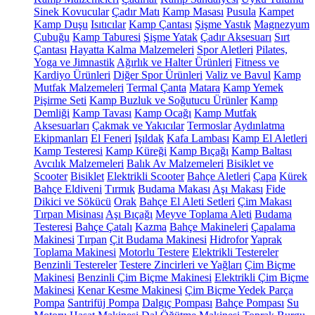
Sinek Kovucular
Çadır Matı
Kamp Masası
Pusula
Kampet
Kamp Duşu
Isıtıcılar
Kamp Çantası
Şişme Yastık
Magnezyum
Çubuğu
Kamp Taburesi
Şişme Yatak
Çadır Aksesuarı
Sırt
Çantası
Hayatta Kalma Malzemeleri
Spor Aletleri
Pilates,
Yoga ve Jimnastik
Ağırlık ve Halter Ürünleri
Fitness ve
Kardiyo Ürünleri
Diğer Spor Ürünleri
Valiz ve Bavul
Kamp
Mutfak Malzemeleri
Termal Çanta
Matara
Kamp Yemek
Pişirme Seti
Kamp Buzluk ve Soğutucu Ürünler
Kamp
Demliği
Kamp Tavası
Kamp Ocağı
Kamp Mutfak
Aksesuarları
Çakmak ve Yakıcılar
Termoslar
Aydınlatma
Ekipmanları
El Feneri
Işıldak
Kafa Lambası
Kamp El Aletleri
Kamp Testeresi
Kamp Küreği
Kamp Bıçağı
Kamp Baltası
Avcılık Malzemeleri
Balık Av Malzemeleri
Bisiklet ve
Scooter
Bisiklet
Elektrikli Scooter
Bahçe Aletleri
Çapa
Kürek
Bahçe Eldiveni
Tırmık
Budama Makası
Aşı Makası
Fide
Dikici ve Sökücü
Orak
Bahçe El Aleti Setleri
Çim Makası
Tırpan Misinası
Aşı Bıçağı
Meyve Toplama Aleti
Budama
Testeresi
Bahçe Çatalı
Kazma
Bahçe Makineleri
Çapalama
Makinesi
Tırpan
Çit Budama Makinesi
Hidrofor
Yaprak
Toplama Makinesi
Motorlu Testere
Elektrikli Testereler
Benzinli Testereler
Testere Zincirleri ve Yağları
Çim Biçme
Makinesi
Benzinli Çim Biçme Makinesi
Elektrikli Çim Biçme
Makinesi
Kenar Kesme Makinesi
Çim Biçme Yedek Parça
Pompa
Santrifüj Pompa
Dalgıç Pompası
Bahçe Pompası
Su