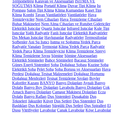
Termometresi
Karavan ve Aksesuarları
ISITMA VE
SOĞUTMA
Klima
Portatif Klima
Duvar Tipi Klima
Isı
Pompası
Salon Tipi Klima
Klima Kumandası
Kaset Tipi
Klima
Kombi
Tavan Vantilatörleri
Vantilatörler
Hava
Temizleyiciler
Nem Cihazları
Hava Temizleme Cihazları
Buhar Makineleri
Nem Alma Cihazları ve Rutubet Gidericiler
Elektrikli Isıtıcılar
Quartz Isıtıcılar
Infrared Isıtıcılar
Kule Tipi
Isıtıcılar
Yağlı Radyatör
Fanlı Isıtıcılar
Elektrikli Radyatörler
Dış Mekan Isıtıcılar
Havlupanlar
Radyatörler
Termosifonlar
Şofbenler
Ani Su Isıtıcı
Isıtma ve Soğutma Yedek Parça
Radyatör Vanaları
Termostat
Klima Yedek Parça
Radyatör
Yedek Parça
Klima Temizleyicisi
Klima Temizleme Spreyi
Klima Temizleme Sıvısı
Şömine
Şömine Aksesuarları
Elektrikli Şömineler
Bahçe Şömineleri
Bacasız Şömineler
Güneş Enerji Sistemleri
Soba
Doğalgaz Sobası
Kuzine Soba
Elektrikli Soba
Pelet Soba
Soba Borusu ve Aksesuarları
Hava
Perdesi
Doğalgaz Tesisat Malzemeleri
Doğalgaz Hortumu
Doğalgaz Menfezleri
Tesisat Temizleme Sıvıları
Boyler
Kalorifer Kazanı
BANYO
Banyo Dolapları
Aynalı Banyo
Dolabı
Banyo Boy Dolapları
Lavabolu Banyo Dolapları
Çok
Amaçlı Banyo Dolapları
Çamaşır Makinesi Dolapları
Ecza
Dolabı
Banyo Rafları
Duş Sistemleri
Duşakabin
Duş
Tekneleri
Jakuziler
Küvet
Duş Setleri
Duş Sistemleri
Duş
Başlıkları
Duş Kolonları
Sürgülü Duş Setleri
Duş Spiralleri
El
Duşu
Vitrifiyeler
Lavabolar
Çanak Lavabolar
Köşe Lavabolar