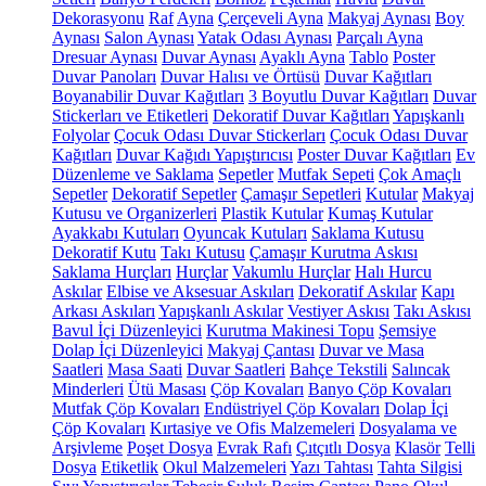
Dekorasyonu
Raf
Ayna
Çerçeveli Ayna
Makyaj Aynası
Boy
Aynası
Salon Aynası
Yatak Odası Aynası
Parçalı Ayna
Dresuar Aynası
Duvar Aynası
Ayaklı Ayna
Tablo
Poster
Duvar Panoları
Duvar Halısı ve Örtüsü
Duvar Kağıtları
Boyanabilir Duvar Kağıtları
3 Boyutlu Duvar Kağıtları
Duvar
Stickerları ve Etiketleri
Dekoratif Duvar Kağıtları
Yapışkanlı
Folyolar
Çocuk Odası Duvar Stickerları
Çocuk Odası Duvar
Kağıtları
Duvar Kağıdı Yapıştırıcısı
Poster Duvar Kağıtları
Ev
Düzenleme ve Saklama
Sepetler
Mutfak Sepeti
Çok Amaçlı
Sepetler
Dekoratif Sepetler
Çamaşır Sepetleri
Kutular
Makyaj
Kutusu ve Organizerleri
Plastik Kutular
Kumaş Kutular
Ayakkabı Kutuları
Oyuncak Kutuları
Saklama Kutusu
Dekoratif Kutu
Takı Kutusu
Çamaşır Kurutma Askısı
Saklama Hurçları
Hurçlar
Vakumlu Hurçlar
Halı Hurcu
Askılar
Elbise ve Aksesuar Askıları
Dekoratif Askılar
Kapı
Arkası Askıları
Yapışkanlı Askılar
Vestiyer Askısı
Takı Askısı
Bavul İçi Düzenleyici
Kurutma Makinesi Topu
Şemsiye
Dolap İçi Düzenleyici
Makyaj Çantası
Duvar ve Masa
Saatleri
Masa Saati
Duvar Saatleri
Bahçe Tekstili
Salıncak
Minderleri
Ütü Masası
Çöp Kovaları
Banyo Çöp Kovaları
Mutfak Çöp Kovaları
Endüstriyel Çöp Kovaları
Dolap İçi
Çöp Kovaları
Kırtasiye ve Ofis Malzemeleri
Dosyalama ve
Arşivleme
Poşet Dosya
Evrak Rafı
Çıtçıtlı Dosya
Klasör
Telli
Dosya
Etiketlik
Okul Malzemeleri
Yazı Tahtası
Tahta Silgisi