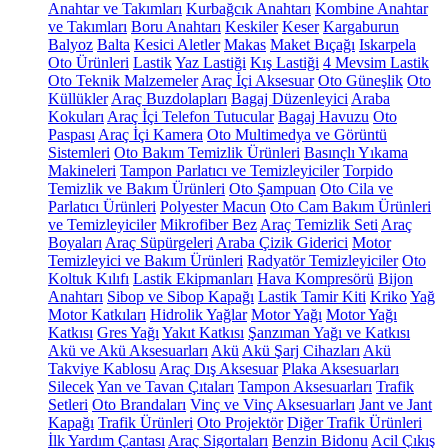
Anahtar ve Takımları
Kurbağcık Anahtarı
Kombine Anahtar
ve Takımları
Boru Anahtarı
Keskiler
Keser
Kargaburun
Balyoz
Balta
Kesici Aletler
Makas
Maket Bıçağı
Iskarpela
Oto Ürünleri
Lastik
Yaz Lastiği
Kış Lastiği
4 Mevsim Lastik
Oto Teknik Malzemeler
Araç İçi Aksesuar
Oto Güneşlik
Oto
Küllükler
Araç Buzdolapları
Bagaj Düzenleyici
Araba
Kokuları
Araç İçi Telefon Tutucular
Bagaj Havuzu
Oto
Paspası
Araç İçi Kamera
Oto Multimedya ve Görüntü
Sistemleri
Oto Bakım Temizlik Ürünleri
Basınçlı Yıkama
Makineleri
Tampon Parlatıcı ve Temizleyiciler
Torpido
Temizlik ve Bakım Ürünleri
Oto Şampuan
Oto Cila ve
Parlatıcı Ürünleri
Polyester Macun
Oto Cam Bakım Ürünleri
ve Temizleyiciler
Mikrofiber Bez
Araç Temizlik Seti
Araç
Boyaları
Araç Süpürgeleri
Araba Çizik Giderici
Motor
Temizleyici ve Bakım Ürünleri
Radyatör Temizleyiciler
Oto
Koltuk Kılıfı
Lastik Ekipmanları
Hava Kompresörü
Bijon
Anahtarı
Sibop ve Sibop Kapağı
Lastik Tamir Kiti
Kriko
Yağ
Motor Katkıları
Hidrolik Yağlar
Motor Yağı
Motor Yağı
Katkısı
Gres Yağı
Yakıt Katkısı
Şanzıman Yağı ve Katkısı
Akü ve Akü Aksesuarları
Akü
Akü Şarj Cihazları
Akü
Takviye Kablosu
Araç Dış Aksesuar
Plaka Aksesuarları
Silecek
Yan ve Tavan Çıtaları
Tampon Aksesuarları
Trafik
Setleri
Oto Brandaları
Vinç ve Vinç Aksesuarları
Jant ve Jant
Kapağı
Trafik Ürünleri
Oto Projektör
Diğer Trafik Ürünleri
İlk Yardım Çantası
Araç Sigortaları
Benzin Bidonu
Acil Çıkış