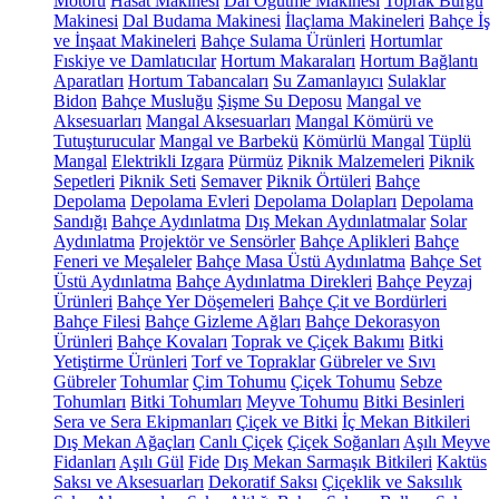
Motoru
Hasat Makinesi
Dal Öğütme Makinesi
Toprak Burgu
Makinesi
Dal Budama Makinesi
İlaçlama Makineleri
Bahçe İş
ve İnşaat Makineleri
Bahçe Sulama Ürünleri
Hortumlar
Fıskiye ve Damlatıcılar
Hortum Makaraları
Hortum Bağlantı
Aparatları
Hortum Tabancaları
Su Zamanlayıcı
Sulaklar
Bidon
Bahçe Musluğu
Şişme Su Deposu
Mangal ve
Aksesuarları
Mangal Aksesuarları
Mangal Kömürü ve
Tutuşturucular
Mangal ve Barbekü
Kömürlü Mangal
Tüplü
Mangal
Elektrikli Izgara
Pürmüz
Piknik Malzemeleri
Piknik
Sepetleri
Piknik Seti
Semaver
Piknik Örtüleri
Bahçe
Depolama
Depolama Evleri
Depolama Dolapları
Depolama
Sandığı
Bahçe Aydınlatma
Dış Mekan Aydınlatmalar
Solar
Aydınlatma
Projektör ve Sensörler
Bahçe Aplikleri
Bahçe
Feneri ve Meşaleler
Bahçe Masa Üstü Aydınlatma
Bahçe Set
Üstü Aydınlatma
Bahçe Aydınlatma Direkleri
Bahçe Peyzaj
Ürünleri
Bahçe Yer Döşemeleri
Bahçe Çit ve Bordürleri
Bahçe Filesi
Bahçe Gizleme Ağları
Bahçe Dekorasyon
Ürünleri
Bahçe Kovaları
Toprak ve Çiçek Bakımı
Bitki
Yetiştirme Ürünleri
Torf ve Topraklar
Gübreler ve Sıvı
Gübreler
Tohumlar
Çim Tohumu
Çiçek Tohumu
Sebze
Tohumları
Bitki Tohumları
Meyve Tohumu
Bitki Besinleri
Sera ve Sera Ekipmanları
Çiçek ve Bitki
İç Mekan Bitkileri
Dış Mekan Ağaçları
Canlı Çiçek
Çiçek Soğanları
Aşılı Meyve
Fidanları
Aşılı Gül
Fide
Dış Mekan Sarmaşık Bitkileri
Kaktüs
Saksı ve Aksesuarları
Dekoratif Saksı
Çiçeklik ve Saksılık