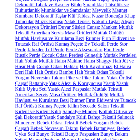
Dekoratif Tabak ve Kaseler
Biblo
Şaraplıklar
Tütsülük ve
Buhurdanlık
Mumluklar ve Şamdanlar
Meyvelik
Magnet
Kumbara
Dekoratif Taşlar
Kül Tablası
Nazar Boncuğu
Kitap
Tutucular
Müzik Kutusu
Yatak Tepsisi
Kokulu Taşlar
Ahşap
Dekorasyon Ürünleri
Duvar Süsleri
Cansız Manken
Mutfak
Tekstili
Amerikan Servis
Masa Örtüleri
Mutfak Önlüğü
Mutfak Havlusu ve Kurulama Bezi
Runner
Fırın Eldiveni ve
Tutacak
Raf Örtüsü
Kumaş Peçete
Ev Tekstili
Perde
Stor
Perde
Jaluziler
Tül Perde
Perde Aksesuarları
Fon Perde
Rustik Perde
Çocuk Odası Perdesi
Güneşlik
Mutfak Perdeleri
Halı
Yolluk
Mutfak Halısı
Makine Halısı
Shaggy Halı
Jüt ve
Hasır Halı
Çocuk Odası Halıları
Halı Kaydırmazı
El Halısı
Deri Halı
Halı Örtüsü
Bambu Halı
Yatak Odası Tekstili
Yorgan
Nevresim Takımı
Pike ve Pike Takımı
Yatak Örtüsü
Çarşaf
Battaniye
Yatak Alezi & Koruyucusu
Yastık
Yastık
Kılıfı
Uyku Seti
Yastık Alezi
Paspaslar
Mutfak Tekstili
Amerikan Servis
Masa Örtüleri
Mutfak Önlüğü
Mutfak
Havlusu ve Kurulama Bezi
Runner
Fırın Eldiveni ve Tutacak
Raf Örtüsü
Kumaş Peçete
Kilim
Seccade
Salon Tekstili
Kırlent ve Kırlent Kılıfı
Sandalye Minderi
Koltuk Örtüsü ve
Şalı
Dekoratif Yastık
Sandalye Kılıfı
Bahçe Tekstili
Salıncak
Minderleri
Bebek Odası Tekstili
Bebek Yorganı
Bebek
Çarşafı
Bebek Nevresim Takımı
Bebek Battaniyesi
Bebek
Uyku Seti
Banyo Tekstil
Banyo Paspasları
Banyo Bakım
Setleri
Banyo Perdeleri
Bornoz
Peştemal
Havlu
Duvar