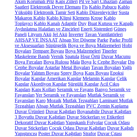
Akım Korumalı Priz
Kapı Zilleri
Pil ve Şarj Cihazları
Zaman
Saatleri
Elektronik Devre Elemanı
Fiş
Kablo Pabucu
Kablo
Yüksüğü
Elektronik Tamir Seti
Kablo Düzenleyiciler
Susta
Makaron Kablo
Kablo Klipsi
Klemens
Kroşe
Kablo
Toplayıcı
Kablo Kanalı
Adaptör
Duy
Buat Kutusu ve Kapağı
Aydınlatma Halatları ve Zincirleri
Enerji Sistemleri
Güneş
Paneli
Lityum Akü
Jel Akü
İnverter
Tavan Vantilatörleri
AHŞAP VE İNŞAAT
Ahşap Yer Döşeme
Parke
Parke Profil
ve Aksesuarları
Süpürgelik
Boya ve Boya Malzemeleri
Hobi
Boyaları
Tempare Boyası
Boya Malzemeleri
Tinerler
Maskeleme Bandı
Vernik
Spatula
Hışır Örtü
Duvar Macunu
Boya Fırçaları
Boya Rulosu
Mala
Boya
İç Cephe Boyalar
Dış
Cephe Boyalar
Astarlar
Metal Boyaları
Tavan Boyaları
Yağlı
Boyalar
Yalıtım Boyası
Sprey Boya
Kapı Boyası
Epoksi
Boyalar
Kapılar
Amerikan Kapılar
Melamin Kapılar
Çelik
Kapılar
Akordiyon Kapılar
Sürgülü Kapılar
Acil Çıkış
Kapıları
Kapı Kolları
Seramik ve Fayans
Banyo Seramik ve
Fayansları
Yer Seramik ve Fayansları
Mutfak Seramik ve
Fayansları
Karo
Mozaik
Mutfak Tezgahları
Laminant Mutfak
Tezgahları
Ahşap Mutfak Tezgahları
PVC Zemin Kaplama
Duvar Ürünleri
Duvar Kağıtları
Boyanabilir Duvar Kağıtları
3 Boyutlu Duvar Kağıtları
Duvar Stickerları ve Etiketleri
Dekoratif Duvar Kağıtları
Yapışkanlı Folyolar
Çocuk Odası
Duvar Stickerları
Çocuk Odası Duvar Kağıtları
Duvar Kağıdı
Yapıştırıcısı
Poster Duvar Kağıtları
Strafor
Duvar Çıtası