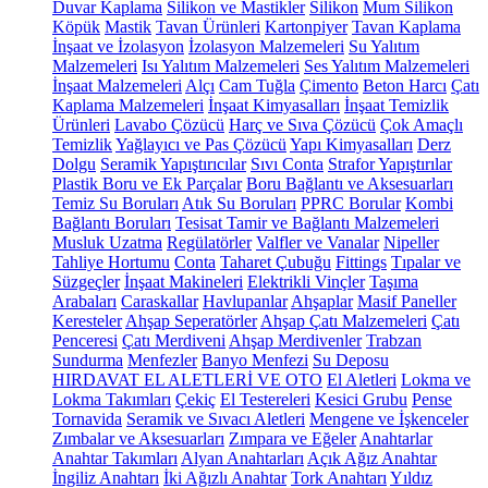
Duvar Kaplama
Silikon ve Mastikler
Silikon
Mum Silikon
Köpük
Mastik
Tavan Ürünleri
Kartonpiyer
Tavan Kaplama
İnşaat ve İzolasyon
İzolasyon Malzemeleri
Su Yalıtım
Malzemeleri
Isı Yalıtım Malzemeleri
Ses Yalıtım Malzemeleri
İnşaat Malzemeleri
Alçı
Cam Tuğla
Çimento
Beton Harcı
Çatı
Kaplama Malzemeleri
İnşaat Kimyasalları
İnşaat Temizlik
Ürünleri
Lavabo Çözücü
Harç ve Sıva Çözücü
Çok Amaçlı
Temizlik
Yağlayıcı ve Pas Çözücü
Yapı Kimyasalları
Derz
Dolgu
Seramik Yapıştırıcılar
Sıvı Conta
Strafor Yapıştırılar
Plastik Boru ve Ek Parçalar
Boru Bağlantı ve Aksesuarları
Temiz Su Boruları
Atık Su Boruları
PPRC Borular
Kombi
Bağlantı Boruları
Tesisat Tamir ve Bağlantı Malzemeleri
Musluk Uzatma
Regülatörler
Valfler ve Vanalar
Nipeller
Tahliye Hortumu
Conta
Taharet Çubuğu
Fittings
Tıpalar ve
Süzgeçler
İnşaat Makineleri
Elektrikli Vinçler
Taşıma
Arabaları
Caraskallar
Havlupanlar
Ahşaplar
Masif Paneller
Keresteler
Ahşap Seperatörler
Ahşap Çatı Malzemeleri
Çatı
Penceresi
Çatı Merdiveni
Ahşap Merdivenler
Trabzan
Sundurma
Menfezler
Banyo Menfezi
Su Deposu
HIRDAVAT EL ALETLERİ VE OTO
El Aletleri
Lokma ve
Lokma Takımları
Çekiç
El Testereleri
Kesici Grubu
Pense
Tornavida
Seramik ve Sıvacı Aletleri
Mengene ve İşkenceler
Zımbalar ve Aksesuarları
Zımpara ve Eğeler
Anahtarlar
Anahtar Takımları
Alyan Anahtarları
Açık Ağız Anahtar
İngiliz Anahtarı
İki Ağızlı Anahtar
Tork Anahtarı
Yıldız