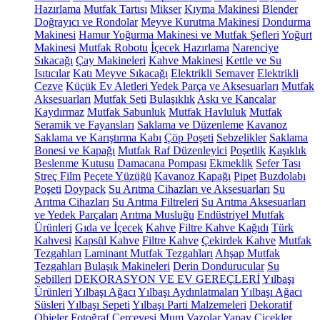
Hazırlama
Mutfak Tartısı
Mikser
Kıyma Makinesi
Blender
Doğrayıcı ve Rondolar
Meyve Kurutma Makinesi
Dondurma
Makinesi
Hamur Yoğurma Makinesi ve Mutfak Şefleri
Yoğurt
Makinesi
Mutfak Robotu
İçecek Hazırlama
Narenciye
Sıkacağı
Çay Makineleri
Kahve Makinesi
Kettle ve Su
Isıtıcılar
Katı Meyve Sıkacağı
Elektrikli Semaver
Elektrikli
Cezve
Küçük Ev Aletleri Yedek Parça ve Aksesuarları
Mutfak
Aksesuarları
Mutfak Seti
Bulaşıklık
Askı ve Kancalar
Kaydırmaz
Mutfak Sabunluk
Mutfak Havluluk
Mutfak
Seramik ve Fayansları
Saklama ve Düzenleme
Kavanoz
Saklama ve Karıştırma Kabı
Çöp Poşeti
Sebzelikler
Saklama
Bonesi ve Kapağı
Mutfak Raf Düzenleyici
Poşetlik
Kaşıklık
Beslenme Kutusu
Damacana Pompası
Ekmeklik
Sefer Tası
Streç Film
Peçete Yüzüğü
Kavanoz Kapağı
Pipet
Buzdolabı
Poşeti
Doypack
Su Arıtma Cihazları ve Aksesuarları
Su
Arıtma Cihazları
Su Arıtma Filtreleri
Su Arıtma Aksesuarları
ve Yedek Parçaları
Arıtma Musluğu
Endüstriyel Mutfak
Ürünleri
Gıda ve İçecek
Kahve
Filtre Kahve Kağıdı
Türk
Kahvesi
Kapsül Kahve
Filtre Kahve
Çekirdek Kahve
Mutfak
Tezgahları
Laminant Mutfak Tezgahları
Ahşap Mutfak
Tezgahları
Bulaşık Makineleri
Derin Dondurucular
Su
Sebilleri
DEKORASYON VE EV GEREÇLERİ
Yılbaşı
Ürünleri
Yılbaşı Ağacı
Yılbaşı Aydınlatmaları
Yılbaşı Ağacı
Süsleri
Yılbaşı Sepeti
Yılbaşı Parti Malzemeleri
Dekoratif
Objeler
Fotoğraf Çerçevesi
Mum
Vazolar
Yapay Çiçekler