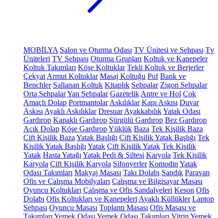
MOBİLYA
Salon ve Oturma Odası
TV Ünitesi ve Sehpası
Tv
Üniteleri
TV Sehpası
Oturma Grupları
Koltuk ve Kanepeler
Koltuk Takımları
Köşe Koltuklar
Tekli Koltuk ve Berjerler
Çekyat
Armut Koltuklar
Masaj Koltuğu
Puf
Bank ve
Benchler
Sallanan Koltuk
Kitaplık
Sehpalar
Zigon Sehpalar
Orta Sehpalar
Yan Sehpalar
Gazetelik
Antre ve Hol
Çok
Amaçlı Dolap
Portmantolar
Askılıklar
Kapı Askısı
Duvar
Askısı
Ayaklı Askılıklar
Dresuar
Ayakkabılık
Yatak Odası
Gardırop
Kapaklı Gardırop
Sürgülü Gardırop
Bez Gardırop
Açık Dolap
Köşe Gardırop
Yüklük
Baza
Tek Kişilik Baza
Çift Kişilik Baza
Yatak Başlığı
Çift Kişilik Yatak Başlığı
Tek
Kişilik Yatak Başlığı
Yatak
Çift Kişilik Yatak
Tek Kişilik
Yatak
Hasta Yatağı
Yatak Pedi & Şiltesi
Karyola
Tek Kişilik
Karyola
Çift Kişilik Karyola
Şifonyerler
Komodin
Yatak
Odası Takımları
Makyaj Masası
Takı Dolabı
Sandık
Paravan
Ofis ve Çalışma Mobilyaları
Çalışma ve Bilgisayar Masası
Oyuncu Koltukları
Çalışma ve Ofis Sandalyeleri
Keson
Ofis
Dolabı
Ofis Koltukları ve Kanepeleri
Ayaklı Küllükler
Laptop
Sehpası
Oyuncu Masası
Toplantı Masası
Ofis Masası ve
Takımları
Yemek Odası
Yemek Odası Takımları
Vitrin
Yemek