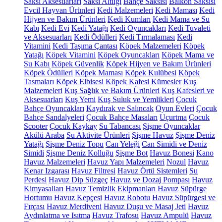
Saksı Aksesuarları
Saksı Altlığı
Bahçe Saksısı
Balkon Saksısı
Evcil Hayvan Ürünleri
Kedi Malzemeleri
Kedi Maması
Kedi
Hijyen ve Bakım Ürünleri
Kedi Kumları
Kedi Mama ve Su
Kabı
Kedi Evi
Kedi Yatağı
Kedi Oyuncakları
Kedi Tuvaleti
ve Aksesuarları
Kedi Ödülleri
Kedi Tırmalaması
Kedi
Vitamini
Kedi Taşıma Çantası
Köpek Malzemeleri
Köpek
Yatağı
Köpek Vitamini
Köpek Oyuncakları
Köpek Mama ve
Su Kabı
Köpek Güvenlik
Köpek Hijyen ve Bakım Ürünleri
Köpek Ödülleri
Köpek Maması
Köpek Kulübesi
Köpek
Tasmaları
Köpek Elbisesi
Köpek Kafesi
Kümesler
Kuş
Malzemeleri
Kuş Sağlık ve Bakım Ürünleri
Kuş Kafesleri ve
Aksesuarları
Kuş Yemi
Kuş Suluk ve Yemlikleri
Çocuk
Bahçe Oyuncakları
Kaydırak ve Salıncak
Oyun Evleri
Çocuk
Bahçe Sandalyeleri
Çocuk Bahçe Masaları
Uçurtma
Çocuk
Scooter
Çocuk Kaykay
Su Tabancası
Şişme Oyuncaklar
Akülü Araba
Su Aktivite Ürünleri
Şişme Havuz
Şişme Deniz
Yatağı
Şişme Deniz Topu
Can Yeleği
Can Simidi ve Deniz
Simidi
Şişme Deniz Kolluğu
Şişme Bot
Havuz Bonesi
Kano
Havuz Malzemeleri
Havuz Yapı Malzemeleri
Nozul
Havuz
Kenar Izgarası
Havuz Filtresi
Havuz Örtü Sistemleri
Su
Perdesi
Havuz Dip Süzgeç
Havuz ve Dozaj Pompası
Havuz
Kimyasalları
Havuz Temizlik Ekipmanları
Havuz Süpürge
Hortumu
Havuz Kepçesi
Havuz Robotu
Havuz Süpürgesi ve
Fırçası
Havuz Merdiveni
Havuz Duşu ve Masaj Jeti
Havuz
Aydınlatma ve Isıtma
Havuz Trafosu
Havuz Ampulü
Havuz