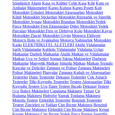
Söndürücü
Alarm
Kasa ve Kilitler
Çelik Kasa
Kilit
Kutu ve
Ambalaj Malzemeleri
Kargo Kutusu
Kargo Poşeti
Koli
Motosiklet Ürünleri
Motorsiklet Aksesuarları
Motosiklet
Kilidi
Motosiklet Stickerları
Motosiklet Rüzgarlık ve Siperlik
Motosiklet Aynası
Motosiklet Brandası
Motorsiklet Yedek
Parça
Motosiklet Fren Ekipmanları
Diğer Motosiklet Yedek
Parçaları
Motosiklet Fren ve Debriyaj Kolu
Motosiklet Kayışı
Motosiklet Zinciri
Motosiklet Giyim
Motorcu Eldiveni
Motorcu Botu ve Ayakkabısı
Motorcu Yağmurluk
Motosiklet
Kaskı
ELEKTRİKLİ EL ALETLERİ
Akülü Vidalamalar
Şarjlı Vidalamalar
Kablolu Vidalamalar
Vidalama Uçları
Matkaplar
Darbeli Matkaplar
Akülü Matkap ve Vidalamalar
Matkap Ucu ve Setleri
Somun Sıkma Makineleri
Darbesiz
Matkaplar
Manyetik Matkap
Sütunlu Matkap
Matkap Tezgahı
Kırıcılar ve Deliciler
Zımpara ve Polisaj
Zımpara Makineleri
Polisaj Makineleri
Planyalar
Zımpara Kağıdı ve Aksesuarları
Testereler
Daire Testereler
Dekupaj Testereler
Çok Amaçlı
Testereler
Tilki Kuyruğu Testereler
Testere Aksesuarları
Tilki
Kuyruğu Testere Ucu
Daire Testere Bıçağı
Dekupaj Testere
Ucu
Bahçe Makineleri
Çapalama Makinesi
Tırpan
Çit
Budama Makinesi
Hidrofor
Yaprak Toplama Makinesi
Motorlu Testere
Elektrikli Testereler
Benzinli Testereler
Testere Zincirleri ve Yağları
Çim Biçme Makinesi
Benzinli
Çim Biçme Makinesi
Elektrikli Çim Biçme Makinesi
Kenar
Kesme Makinesi
Çim Biçme Yedek Parça
Pompa
Santrifüj