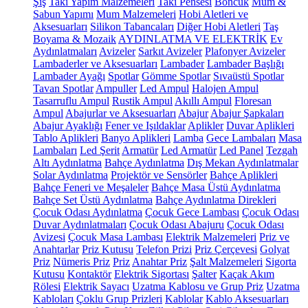
Şiş
Takı Yapım Malzemeleri
Takı Pensesi
Boncuk
Mum &
Sabun Yapımı
Mum Malzemeleri
Hobi Aletleri ve
Aksesuarları
Silikon Tabancaları
Diğer Hobi Aletleri
Taş
Boyama & Mozaik
AYDINLATMA VE ELEKTRİK
Ev
Aydınlatmaları
Avizeler
Sarkıt Avizeler
Plafonyer Avizeler
Lambaderler ve Aksesuarları
Lambader
Lambader Başlığı
Lambader Ayağı
Spotlar
Gömme Spotlar
Sıvaüstü Spotlar
Tavan Spotlar
Ampuller
Led Ampul
Halojen Ampul
Tasarruflu Ampul
Rustik Ampul
Akıllı Ampul
Floresan
Ampul
Abajurlar ve Aksesuarları
Abajur
Abajur Şapkaları
Abajur Ayaklığı
Fener ve Işıldaklar
Aplikler
Duvar Aplikleri
Tablo Aplikleri
Banyo Aplikleri
Lamba
Gece Lambaları
Masa
Lambaları
Led Şerit
Armatür
Led Armatür
Led Panel
Tezgah
Altı Aydınlatma
Bahçe Aydınlatma
Dış Mekan Aydınlatmalar
Solar Aydınlatma
Projektör ve Sensörler
Bahçe Aplikleri
Bahçe Feneri ve Meşaleler
Bahçe Masa Üstü Aydınlatma
Bahçe Set Üstü Aydınlatma
Bahçe Aydınlatma Direkleri
Çocuk Odası Aydınlatma
Çocuk Gece Lambası
Çocuk Odası
Duvar Aydınlatmaları
Çocuk Odası Abajuru
Çocuk Odası
Avizesi
Çocuk Masa Lambası
Elektrik Malzemeleri
Priz ve
Anahtarlar
Priz Kutusu
Telefon Prizi
Priz Çerçevesi
Golyat
Priz
Nümeris Priz
Priz
Anahtar Priz
Şalt Malzemeleri
Sigorta
Kutusu
Kontaktör
Elektrik Sigortası
Şalter
Kaçak Akım
Rölesi
Elektrik Sayacı
Uzatma Kablosu ve Grup Priz
Uzatma
Kabloları
Çoklu Grup Prizleri
Kablolar
Kablo Aksesuarları