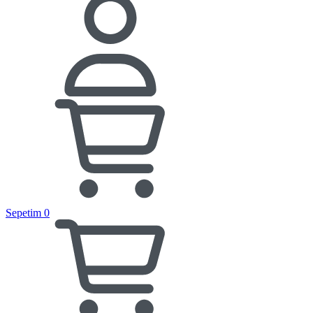
Sepetim
0