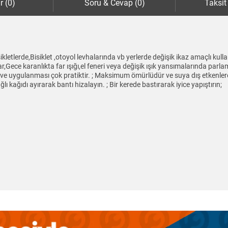
r (0)
Soru & Cevap (0)
Taksit
kletlerde,Bisiklet ,otoyol levhalarında vb yerlerde değişik ikaz amaçlı kul
parlar,Gece karanlıkta far ışığı,el feneri veya değişik ışık yansımalarında 
r ve uygulanması çok pratiktir. ; Maksimum ömürlüdür ve suya dış etkenlere k
lı kağıdı ayırarak bantı hizalayın. ; Bir kerede bastırarak iyice yapıştırın;