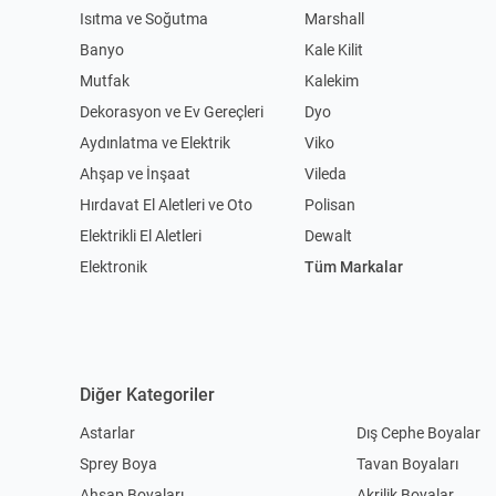
Isıtma ve Soğutma
Marshall
Banyo
Kale Kilit
Mutfak
Kalekim
Dekorasyon ve Ev Gereçleri
Dyo
Aydınlatma ve Elektrik
Viko
Ahşap ve İnşaat
Vileda
Hırdavat El Aletleri ve Oto
Polisan
Elektrikli El Aletleri
Dewalt
Elektronik
Tüm Markalar
Diğer Kategoriler
Astarlar
Dış Cephe Boyalar
Sprey Boya
Tavan Boyaları
Ahşap Boyaları
Akrilik Boyalar