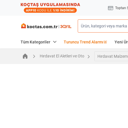
Toptan 
Tüm Kategoriler
Turuncu Trend Alarmı🚨
Yeni Ür
Hırdavat El Aletleri ve Oto
Hırdavat Malzeme