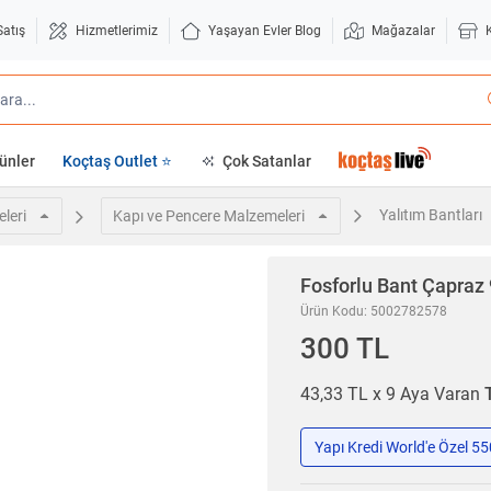
Satış
Hizmetlerimiz
Yaşayan Evler Blog
Mağazalar
ünler
Koçtaş Outlet ⭐
Çok Satanlar
Yalıtım Bantları
leri
Kapı ve Pencere Malzemeleri
Fosforlu Bant Çapraz
Ürün Kodu: 5002782578
300 TL
43,33 TL x 9 Aya Varan
Yapı Kredi World'e Özel 5