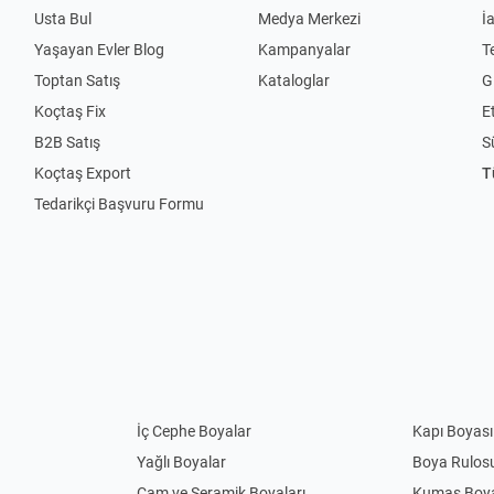
Usta Bul
Medya Merkezi
İ
Yaşayan Evler Blog
Kampanyalar
T
Toptan Satış
Kataloglar
Gi
Koçtaş Fix
Et
B2B Satış
S
Koçtaş Export
T
Tedarikçi Başvuru Formu
İç Cephe Boyalar
Kapı Boyası
Yağlı Boyalar
Boya Rulos
Cam ve Seramik Boyaları
Kumaş Boya