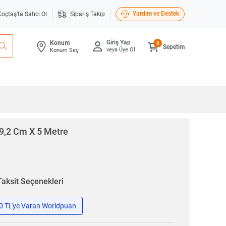
Yardım ve Destek
Koçtaş'ta Satıcı Ol
Sipariş Takip
Giriş Yap
Konum
0
Sepetim
veya Üye Ol
Konum Seç
 9,2 Cm X 5 Metre
Taksit Seçenekleri
50 TL'ye Varan Worldpuan