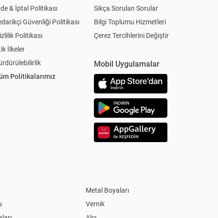
ade & İptal Politikası
Sıkça Sorulan Sorular
edarikçi Güvenliği Politikası
Bilgi Toplumu Hizmetleri
zlilik Politikası
Çerez Tercihlerini Değiştir
ik İlkeler
ürdürülebilirlik
Mobil Uygulamalar
üm Politikalarımız
Metal Boyaları
u
Vernik
ları
Alçı