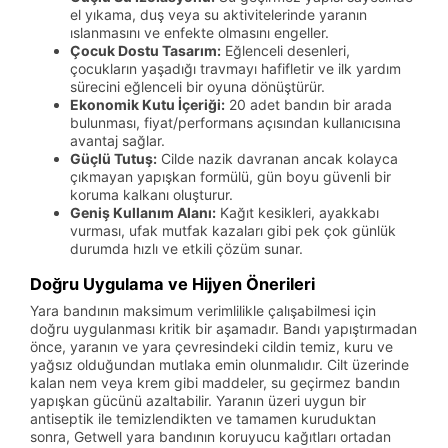
el yıkama, duş veya su aktivitelerinde yaranın
ıslanmasını ve enfekte olmasını engeller.
Çocuk Dostu Tasarım:
Eğlenceli desenleri,
çocukların yaşadığı travmayı hafifletir ve ilk yardım
sürecini eğlenceli bir oyuna dönüştürür.
Ekonomik Kutu İçeriği:
20 adet bandın bir arada
bulunması, fiyat/performans açısından kullanıcısına
avantaj sağlar.
Güçlü Tutuş:
Cilde nazik davranan ancak kolayca
çıkmayan yapışkan formülü, gün boyu güvenli bir
koruma kalkanı oluşturur.
Geniş Kullanım Alanı:
Kağıt kesikleri, ayakkabı
vurması, ufak mutfak kazaları gibi pek çok günlük
durumda hızlı ve etkili çözüm sunar.
Doğru Uygulama ve Hijyen Önerileri
Yara bandının maksimum verimlilikle çalışabilmesi için
doğru uygulanması kritik bir aşamadır. Bandı yapıştırmadan
önce, yaranın ve yara çevresindeki cildin temiz, kuru ve
yağsız olduğundan mutlaka emin olunmalıdır. Cilt üzerinde
kalan nem veya krem gibi maddeler, su geçirmez bandın
yapışkan gücünü azaltabilir. Yaranın üzeri uygun bir
antiseptik ile temizlendikten ve tamamen kuruduktan
sonra, Getwell yara bandının koruyucu kağıtları ortadan