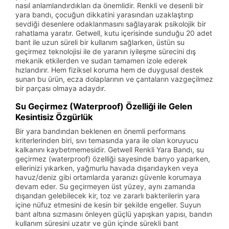
nasıl anlamlandırdıkları da önemlidir. Renkli ve desenli bir
yara bandı, çocuğun dikkatini yarasından uzaklaştırıp
sevdiği desenlere odaklanmasını sağlayarak psikolojik bir
rahatlama yaratır. Getwell, kutu içerisinde sunduğu 20 adet
bant ile uzun süreli bir kullanım sağlarken, üstün su
geçirmez teknolojisi ile de yaranın iyileşme sürecini dış
mekanik etkilerden ve sudan tamamen izole ederek
hızlandırır. Hem fiziksel koruma hem de duygusal destek
sunan bu ürün, ecza dolaplarının ve çantaların vazgeçilmez
bir parçası olmaya adaydır.
Su Geçirmez (Waterproof) Özelliği ile Gelen
Kesintisiz Özgürlük
Bir yara bandından beklenen en önemli performans
kriterlerinden biri, sıvı temasında yara ile olan koruyucu
kalkanını kaybetmemesidir. Getwell Renkli Yara Bandı, su
geçirmez (waterproof) özelliği sayesinde banyo yaparken,
ellerinizi yıkarken, yağmurlu havada dışarıdayken veya
havuz/deniz gibi ortamlarda yaranızı güvenle korumaya
devam eder. Su geçirmeyen üst yüzey, aynı zamanda
dışarıdan gelebilecek kir, toz ve zararlı bakterilerin yara
içine nüfuz etmesini de kesin bir şekilde engeller. Suyun
bant altına sızmasını önleyen güçlü yapışkan yapısı, bandın
kullanım süresini uzatır ve gün içinde sürekli bant