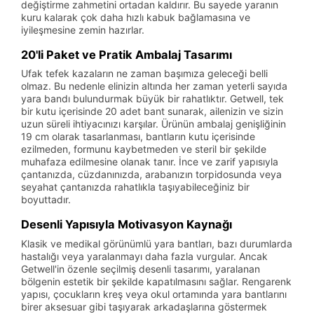
değiştirme zahmetini ortadan kaldırır. Bu sayede yaranın
kuru kalarak çok daha hızlı kabuk bağlamasına ve
iyileşmesine zemin hazırlar.
20'li Paket ve Pratik Ambalaj Tasarımı
Ufak tefek kazaların ne zaman başımıza geleceği belli
olmaz. Bu nedenle elinizin altında her zaman yeterli sayıda
yara bandı bulundurmak büyük bir rahatlıktır. Getwell, tek
bir kutu içerisinde 20 adet bant sunarak, ailenizin ve sizin
uzun süreli ihtiyacınızı karşılar. Ürünün ambalaj genişliğinin
19 cm olarak tasarlanması, bantların kutu içerisinde
ezilmeden, formunu kaybetmeden ve steril bir şekilde
muhafaza edilmesine olanak tanır. İnce ve zarif yapısıyla
çantanızda, cüzdanınızda, arabanızın torpidosunda veya
seyahat çantanızda rahatlıkla taşıyabileceğiniz bir
boyuttadır.
Desenli Yapısıyla Motivasyon Kaynağı
Klasik ve medikal görünümlü yara bantları, bazı durumlarda
hastalığı veya yaralanmayı daha fazla vurgular. Ancak
Getwell'in özenle seçilmiş desenli tasarımı, yaralanan
bölgenin estetik bir şekilde kapatılmasını sağlar. Rengarenk
yapısı, çocukların kreş veya okul ortamında yara bantlarını
birer aksesuar gibi taşıyarak arkadaşlarına göstermek