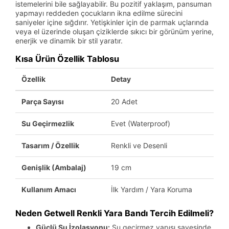
istemelerini bile sağlayabilir. Bu pozitif yaklaşım, pansuman
yapmayı reddeden çocukların ikna edilme sürecini
saniyeler içine sığdırır. Yetişkinler için de parmak uçlarında
veya el üzerinde oluşan çiziklerde sıkıcı bir görünüm yerine,
enerjik ve dinamik bir stil yaratır.
Kısa Ürün Özellik Tablosu
Özellik
Detay
Parça Sayısı
20 Adet
Su Geçirmezlik
Evet (Waterproof)
Tasarım / Özellik
Renkli ve Desenli
Genişlik (Ambalaj)
19 cm
Kullanım Amacı
İlk Yardım / Yara Koruma
Neden Getwell Renkli Yara Bandı Tercih Edilmeli?
Güçlü Su İzolasyonu:
Su geçirmez yapısı sayesinde