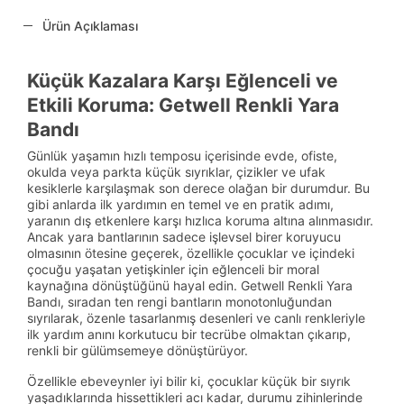
Ürün Açıklaması
Küçük Kazalara Karşı Eğlenceli ve
Etkili Koruma: Getwell Renkli Yara
Bandı
Günlük yaşamın hızlı temposu içerisinde evde, ofiste,
okulda veya parkta küçük sıyrıklar, çizikler ve ufak
kesiklerle karşılaşmak son derece olağan bir durumdur. Bu
gibi anlarda ilk yardımın en temel ve en pratik adımı,
yaranın dış etkenlere karşı hızlıca koruma altına alınmasıdır.
Ancak yara bantlarının sadece işlevsel birer koruyucu
olmasının ötesine geçerek, özellikle çocuklar ve içindeki
çocuğu yaşatan yetişkinler için eğlenceli bir moral
kaynağına dönüştüğünü hayal edin. Getwell Renkli Yara
Bandı, sıradan ten rengi bantların monotonluğundan
sıyrılarak, özenle tasarlanmış desenleri ve canlı renkleriyle
ilk yardım anını korkutucu bir tecrübe olmaktan çıkarıp,
renkli bir gülümsemeye dönüştürüyor.
Özellikle ebeveynler iyi bilir ki, çocuklar küçük bir sıyrık
yaşadıklarında hissettikleri acı kadar, durumu zihinlerinde