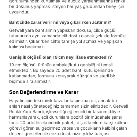
görünümünden kurtulmak ve küçük yaralanmalarına renkli
bir dokunuş yapmak isteyen her yaş grubundan birey için
uygundur.
Bant cilde zarar verir mi veya çıkarırken acıtır mı?
Getwell yara bantlarının yapışkan dokusu, cilde güçlü
tutunurken aynı zamanda cilt dostu olacak şekilde formüle
edilmiştir. Çıkarırken ciltte tahrişe yol açmaz ve yapışkan
kalıntısı bırakmaz.
Genişlik ölçüsü olan 19 cm neyi ifade etmektedir?
19 cm ölçüsü, ürünün ambalaj/kutu genişliğini temsil
etmektedir. Bu sayede 20 adet bant, kutu içerisinde
katlanmadan, formunu koruyarak düzgün ve steril bir
biçimde sıralanmıştır.
Son Değerlendirme ve Karar
Hayatın içindeki minik kazalar kaçınılmazdır, ancak bu
anları nasıl yöneteceğiniz tamamen sizin elinizdedir. Getwell
Renkli Yara Bandı, işlevselliği eğlenceli bir tasarım diliyle
harmanlayarak, acil durumlara pozitif bir müdahale şansı
tanır. 20 adetlik ekonomik paketi, dış etkenlere karşı kalkan
görevi gören su geçirmez yapısı ve çocukların kalbini çalan
desenli görselleri ile ecza dolabınızın yıldız parçası