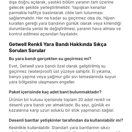
dışa doğru açılarak, yastıklı bölüm yaranın tam üzerine
gelecek şekilde yerleştirilmelidir. Yapışkan kenarlar
parmakla hafifçe bastırılarak cilde tam tutunması
sağlanmalıdır. Her ne kadar su geçirmez olsa da, hijyen
kuralları gereği yara bandının günlük olarak veya kirlendiği
durumlarda yenisi ile değiştirilmesi, yaranın hava alması ve
kontrol edilmesi açısından faydalıdır.
Getwell Renkli Yara Bandı Hakkında Sıkça
Sorulan Sorular
Bu yara bandı gerçekten su geçirmez mi?
Evet, Getwell yara bandı özel olarak geliştirilmiş su
geçirmez (waterproof) üst yüzeye sahiptir. El yıkama,
banyo yapma veya yağmur gibi sıvı temaslarında suyun
yara bölgesine ulaşmasını engeller.
Paket içerisinde kaç adet bant bulunmaktadır?
Ürünün bir kutusu içerisinde toplam 20 adet renkli ve
desenli yara bandı yer almaktadır. Bu sayı, günlük ev
kazalarına karşı uzun soluklu bir stok yapmanızı sağlar.
Desenli bantlar yetişkinler tarafından da kullanılabilir mi?
Kesinlikle kullanılabilir. Standart yara bantlarının sıkıcı