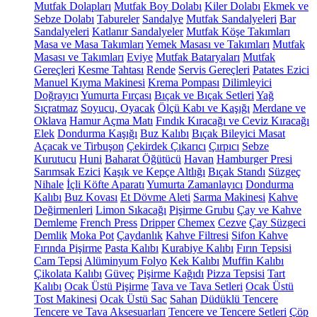
Mutfak Dolapları
Mutfak Boy Dolabı
Kiler Dolabı
Ekmek ve
Sebze Dolabı
Tabureler
Sandalye
Mutfak Sandalyeleri
Bar
Sandalyeleri
Katlanır Sandalyeler
Mutfak Köşe Takımları
Masa ve Masa Takımları
Yemek Masası ve Takımları
Mutfak
Masası ve Takımları
Eviye
Mutfak Bataryaları
Mutfak
Gereçleri
Kesme Tahtası
Rende
Servis Gereçleri
Patates Ezici
Manuel Kıyma Makinesi
Krema Pompası
Dilimleyici
Doğrayıcı
Yumurta Fırçası
Bıçak ve Bıçak Setleri
Yağ
Sıçratmaz
Soyucu, Oyacak
Ölçü Kabı ve Kaşığı
Merdane ve
Oklava
Hamur Açma Matı
Fındık Kıracağı ve Ceviz Kıracağı
Elek
Dondurma Kaşığı
Buz Kalıbı
Bıçak Bileyici Masat
Açacak ve Tirbuşon
Çekirdek Çıkarıcı
Çırpıcı
Sebze
Kurutucu
Huni
Baharat Öğütücü
Havan
Hamburger Presi
Sarımsak Ezici
Kaşık ve Kepçe Altlığı
Bıçak Standı
Süzgeç
Nihale
İçli Köfte Aparatı
Yumurta Zamanlayıcı
Dondurma
Kalıbı
Buz Kovası
Et Dövme Aleti
Sarma Makinesi
Kahve
Değirmenleri
Limon Sıkacağı
Pişirme Grubu
Çay ve Kahve
Demleme
French Press
Dripper
Chemex
Cezve
Çay Süzgeci
Demlik
Moka Pot
Çaydanlık
Kahve Filtresi
Sifon Kahve
Fırında Pişirme
Pasta Kalıbı
Kurabiye Kalıbı
Fırın Tepsisi
Cam Tepsi
Alüminyum Folyo
Kek Kalıbı
Muffin Kalıbı
Çikolata Kalıbı
Güveç
Pişirme Kağıdı
Pizza Tepsisi
Tart
Kalıbı
Ocak Üstü Pişirme
Tava ve Tava Setleri
Ocak Üstü
Tost Makinesi
Ocak Üstü Sac
Sahan
Düdüklü Tencere
Tencere ve Tava Aksesuarları
Tencere ve Tencere Setleri
Çöp