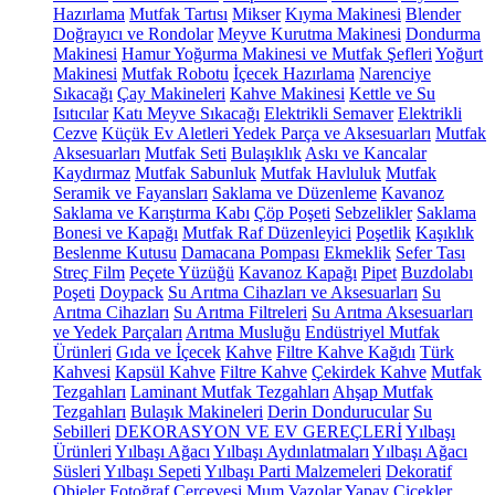
Hazırlama
Mutfak Tartısı
Mikser
Kıyma Makinesi
Blender
Doğrayıcı ve Rondolar
Meyve Kurutma Makinesi
Dondurma
Makinesi
Hamur Yoğurma Makinesi ve Mutfak Şefleri
Yoğurt
Makinesi
Mutfak Robotu
İçecek Hazırlama
Narenciye
Sıkacağı
Çay Makineleri
Kahve Makinesi
Kettle ve Su
Isıtıcılar
Katı Meyve Sıkacağı
Elektrikli Semaver
Elektrikli
Cezve
Küçük Ev Aletleri Yedek Parça ve Aksesuarları
Mutfak
Aksesuarları
Mutfak Seti
Bulaşıklık
Askı ve Kancalar
Kaydırmaz
Mutfak Sabunluk
Mutfak Havluluk
Mutfak
Seramik ve Fayansları
Saklama ve Düzenleme
Kavanoz
Saklama ve Karıştırma Kabı
Çöp Poşeti
Sebzelikler
Saklama
Bonesi ve Kapağı
Mutfak Raf Düzenleyici
Poşetlik
Kaşıklık
Beslenme Kutusu
Damacana Pompası
Ekmeklik
Sefer Tası
Streç Film
Peçete Yüzüğü
Kavanoz Kapağı
Pipet
Buzdolabı
Poşeti
Doypack
Su Arıtma Cihazları ve Aksesuarları
Su
Arıtma Cihazları
Su Arıtma Filtreleri
Su Arıtma Aksesuarları
ve Yedek Parçaları
Arıtma Musluğu
Endüstriyel Mutfak
Ürünleri
Gıda ve İçecek
Kahve
Filtre Kahve Kağıdı
Türk
Kahvesi
Kapsül Kahve
Filtre Kahve
Çekirdek Kahve
Mutfak
Tezgahları
Laminant Mutfak Tezgahları
Ahşap Mutfak
Tezgahları
Bulaşık Makineleri
Derin Dondurucular
Su
Sebilleri
DEKORASYON VE EV GEREÇLERİ
Yılbaşı
Ürünleri
Yılbaşı Ağacı
Yılbaşı Aydınlatmaları
Yılbaşı Ağacı
Süsleri
Yılbaşı Sepeti
Yılbaşı Parti Malzemeleri
Dekoratif
Objeler
Fotoğraf Çerçevesi
Mum
Vazolar
Yapay Çiçekler