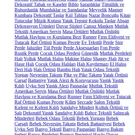
Dekoratif Tabak ve Kaseler
Biblo
Şaraplıklar
Tütsülük ve
Buhurdanlık
Mumluklar ve Şamdanlar
Meyvelik
Magnet
Kumbara
Dekoratif Taşlar
Kül Tablası
Nazar Boncuğu
Kitap
Tutucular
Müzik Kutusu
Yatak Tepsisi
Kokulu Taşlar
Ahşap
Dekorasyon Ürünleri
Duvar Süsleri
Cansız Manken
Mutfak
Tekstili
Amerikan Servis
Masa Örtüleri
Mutfak Önlüğü
Mutfak Havlusu ve Kurulama Bezi
Runner
Fırın Eldiveni ve
Tutacak
Raf Örtüsü
Kumaş Peçete
Ev Tekstili
Perde
Stor
Perde
Jaluziler
Tül Perde
Perde Aksesuarları
Fon Perde
Rustik Perde
Çocuk Odası Perdesi
Güneşlik
Mutfak Perdeleri
Halı
Yolluk
Mutfak Halısı
Makine Halısı
Shaggy Halı
Jüt ve
Hasır Halı
Çocuk Odası Halıları
Halı Kaydırmazı
El Halısı
Deri Halı
Halı Örtüsü
Bambu Halı
Yatak Odası Tekstili
Yorgan
Nevresim Takımı
Pike ve Pike Takımı
Yatak Örtüsü
Çarşaf
Battaniye
Yatak Alezi & Koruyucusu
Yastık
Yastık
Kılıfı
Uyku Seti
Yastık Alezi
Paspaslar
Mutfak Tekstili
Amerikan Servis
Masa Örtüleri
Mutfak Önlüğü
Mutfak
Havlusu ve Kurulama Bezi
Runner
Fırın Eldiveni ve Tutacak
Raf Örtüsü
Kumaş Peçete
Kilim
Seccade
Salon Tekstili
Kırlent ve Kırlent Kılıfı
Sandalye Minderi
Koltuk Örtüsü ve
Şalı
Dekoratif Yastık
Sandalye Kılıfı
Bahçe Tekstili
Salıncak
Minderleri
Bebek Odası Tekstili
Bebek Yorganı
Bebek
Çarşafı
Bebek Nevresim Takımı
Bebek Battaniyesi
Bebek
Uyku Seti
Banyo Tekstil
Banyo Paspasları
Banyo Bakım
Setleri
Banyo Perdeleri
Bornoz
Peştemal
Havlu
Duvar