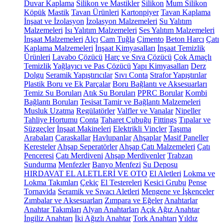
Duvar Kaplama
Silikon ve Mastikler
Silikon
Mum Silikon
Köpük
Mastik
Tavan Ürünleri
Kartonpiyer
Tavan Kaplama
İnşaat ve İzolasyon
İzolasyon Malzemeleri
Su Yalıtım
Malzemeleri
Isı Yalıtım Malzemeleri
Ses Yalıtım Malzemeleri
İnşaat Malzemeleri
Alçı
Cam Tuğla
Çimento
Beton Harcı
Çatı
Kaplama Malzemeleri
İnşaat Kimyasalları
İnşaat Temizlik
Ürünleri
Lavabo Çözücü
Harç ve Sıva Çözücü
Çok Amaçlı
Temizlik
Yağlayıcı ve Pas Çözücü
Yapı Kimyasalları
Derz
Dolgu
Seramik Yapıştırıcılar
Sıvı Conta
Strafor Yapıştırılar
Plastik Boru ve Ek Parçalar
Boru Bağlantı ve Aksesuarları
Temiz Su Boruları
Atık Su Boruları
PPRC Borular
Kombi
Bağlantı Boruları
Tesisat Tamir ve Bağlantı Malzemeleri
Musluk Uzatma
Regülatörler
Valfler ve Vanalar
Nipeller
Tahliye Hortumu
Conta
Taharet Çubuğu
Fittings
Tıpalar ve
Süzgeçler
İnşaat Makineleri
Elektrikli Vinçler
Taşıma
Arabaları
Caraskallar
Havlupanlar
Ahşaplar
Masif Paneller
Keresteler
Ahşap Seperatörler
Ahşap Çatı Malzemeleri
Çatı
Penceresi
Çatı Merdiveni
Ahşap Merdivenler
Trabzan
Sundurma
Menfezler
Banyo Menfezi
Su Deposu
HIRDAVAT EL ALETLERİ VE OTO
El Aletleri
Lokma ve
Lokma Takımları
Çekiç
El Testereleri
Kesici Grubu
Pense
Tornavida
Seramik ve Sıvacı Aletleri
Mengene ve İşkenceler
Zımbalar ve Aksesuarları
Zımpara ve Eğeler
Anahtarlar
Anahtar Takımları
Alyan Anahtarları
Açık Ağız Anahtar
İngiliz Anahtarı
İki Ağızlı Anahtar
Tork Anahtarı
Yıldız