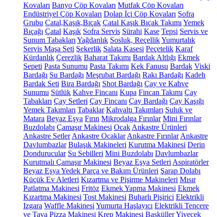
Kovaları
Banyo Çöp Kovaları
Mutfak Çöp Kovaları
Endüstriyel Çöp Kovaları
Dolap İçi Çöp Kovaları
Sofra
Grubu
Çatal,Kaşık,Bıçak
Çatal Kaşık Bıçak Takımı
Yemek
Bıçağı
Çatal
Kaşık
Sofra Servis
Sürahi
Kase
Tepsi
Servis ve
Sunum Tabakları
Yağdanlık
Sosluk, Reçellik
Yumurtalık
Servis Maşa Seti
Şekerlik
Salata Kasesi
Peçetelik
Karaf
Kürdanlık
Çerezlik
Baharat Takımı
Bardak Altlığı
Ekmek
Sepeti
Pasta Sunumu
Pasta Takımı
Kek Fanusu
Bardak
Viski
Bardağı
Su Bardağı
Meşrubat Bardağı
Rakı Bardağı
Kadeh
Bardak Seti
Bira Bardağı
Shot Bardağı
Çay ve Kahve
Sunumu
Sütlük
Kahve Fincanı
Kupa
Fincan Takımı
Çay
Tabakları
Çay Setleri
Çay Fincanı
Çay Bardağı
Çay Kaşığı
Yemek Takımları
Tabaklar
Kahvaltı Takımları
Suluk ve
Matara
Beyaz Eşya
Fırın
Mikrodalga Fırınlar
Mini Fırınlar
Buzdolabı
Çamaşır Makinesi
Ocak
Ankastre Ürünleri
Ankastre Setler
Ankastre Ocaklar
Ankastre Fırınlar
Ankastre
Davlumbazlar
Bulaşık Makineleri
Kurutma Makinesi
Derin
Dondurucular
Su Sebilleri
Mini Buzdolabı
Davlumbazlar
Kurutmalı Çamaşır Makinesi
Beyaz Eşya Setleri
Aspiratörler
Beyaz Eşya Yedek Parça ve Bakım Ürünleri
Şarap Dolabı
Küçük Ev Aletleri
Kızartma ve Pişirme Makineleri
Mısır
Patlatma Makinesi
Fritöz
Ekmek Yapma Makinesi
Ekmek
Kızartma Makinesi
Tost Makinesi
Buharlı Pişirici
Elektrikli
Izgara
Waffle Makinesi
Yumurta Haşlayıcı
Elektrikli Tencere
ve Tava
Pizza Makinesi
Krep Makinesi
Basküller
Yiyecek