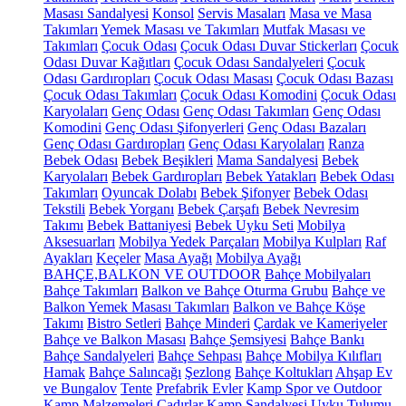
Masası Sandalyesi
Konsol
Servis Masaları
Masa ve Masa
Takımları
Yemek Masası ve Takımları
Mutfak Masası ve
Takımları
Çocuk Odası
Çocuk Odası Duvar Stickerları
Çocuk
Odası Duvar Kağıtları
Çocuk Odası Sandalyeleri
Çocuk
Odası Gardıropları
Çocuk Odası Masası
Çocuk Odası Bazası
Çocuk Odası Takımları
Çocuk Odası Komodini
Çocuk Odası
Karyolaları
Genç Odası
Genç Odası Takımları
Genç Odası
Komodini
Genç Odası Şifonyerleri
Genç Odası Bazaları
Genç Odası Gardıropları
Genç Odası Karyolaları
Ranza
Bebek Odası
Bebek Beşikleri
Mama Sandalyesi
Bebek
Karyolaları
Bebek Gardıropları
Bebek Yatakları
Bebek Odası
Takımları
Oyuncak Dolabı
Bebek Şifonyer
Bebek Odası
Tekstili
Bebek Yorganı
Bebek Çarşafı
Bebek Nevresim
Takımı
Bebek Battaniyesi
Bebek Uyku Seti
Mobilya
Aksesuarları
Mobilya Yedek Parçaları
Mobilya Kulpları
Raf
Ayakları
Keçeler
Masa Ayağı
Mobilya Ayağı
BAHÇE,BALKON VE OUTDOOR
Bahçe Mobilyaları
Bahçe Takımları
Balkon ve Bahçe Oturma Grubu
Bahçe ve
Balkon Yemek Masası Takımları
Balkon ve Bahçe Köşe
Takımı
Bistro Setleri
Bahçe Minderi
Çardak ve Kameriyeler
Bahçe ve Balkon Masası
Bahçe Şemsiyesi
Bahçe Bankı
Bahçe Sandalyeleri
Bahçe Sehpası
Bahçe Mobilya Kılıfları
Hamak
Bahçe Salıncağı
Şezlong
Bahçe Koltukları
Ahşap Ev
ve Bungalov
Tente
Prefabrik Evler
Kamp Spor ve Outdoor
Kamp Malzemeleri
Çadırlar
Kamp Sandalyesi
Uyku Tulumu