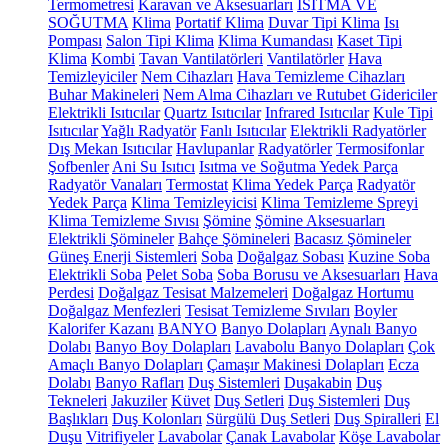
Termometresi
Karavan ve Aksesuarları
ISITMA VE
SOĞUTMA
Klima
Portatif Klima
Duvar Tipi Klima
Isı
Pompası
Salon Tipi Klima
Klima Kumandası
Kaset Tipi
Klima
Kombi
Tavan Vantilatörleri
Vantilatörler
Hava
Temizleyiciler
Nem Cihazları
Hava Temizleme Cihazları
Buhar Makineleri
Nem Alma Cihazları ve Rutubet Gidericiler
Elektrikli Isıtıcılar
Quartz Isıtıcılar
Infrared Isıtıcılar
Kule Tipi
Isıtıcılar
Yağlı Radyatör
Fanlı Isıtıcılar
Elektrikli Radyatörler
Dış Mekan Isıtıcılar
Havlupanlar
Radyatörler
Termosifonlar
Şofbenler
Ani Su Isıtıcı
Isıtma ve Soğutma Yedek Parça
Radyatör Vanaları
Termostat
Klima Yedek Parça
Radyatör
Yedek Parça
Klima Temizleyicisi
Klima Temizleme Spreyi
Klima Temizleme Sıvısı
Şömine
Şömine Aksesuarları
Elektrikli Şömineler
Bahçe Şömineleri
Bacasız Şömineler
Güneş Enerji Sistemleri
Soba
Doğalgaz Sobası
Kuzine Soba
Elektrikli Soba
Pelet Soba
Soba Borusu ve Aksesuarları
Hava
Perdesi
Doğalgaz Tesisat Malzemeleri
Doğalgaz Hortumu
Doğalgaz Menfezleri
Tesisat Temizleme Sıvıları
Boyler
Kalorifer Kazanı
BANYO
Banyo Dolapları
Aynalı Banyo
Dolabı
Banyo Boy Dolapları
Lavabolu Banyo Dolapları
Çok
Amaçlı Banyo Dolapları
Çamaşır Makinesi Dolapları
Ecza
Dolabı
Banyo Rafları
Duş Sistemleri
Duşakabin
Duş
Tekneleri
Jakuziler
Küvet
Duş Setleri
Duş Sistemleri
Duş
Başlıkları
Duş Kolonları
Sürgülü Duş Setleri
Duş Spiralleri
El
Duşu
Vitrifiyeler
Lavabolar
Çanak Lavabolar
Köşe Lavabolar