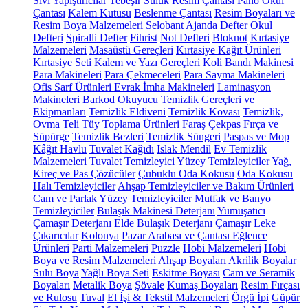
Sıvı Yapıştırıcılar
Tebeşir
Suluk
Resim Çantası
Pano
Okul
Çantası
Kalem Kutusu
Beslenme Çantası
Resim Boyaları ve
Resim Boya Malzemeleri
Selobant
Ajanda
Defter
Okul
Defteri
Spiralli Defter
Fihrist
Not Defteri
Bloknot
Kırtasiye
Malzemeleri
Masaüstü Gereçleri
Kırtasiye Kağıt Ürünleri
Kırtasiye Seti
Kalem ve Yazı Gereçleri
Koli Bandı Makinesi
Para Makineleri
Para Çekmeceleri
Para Sayma Makineleri
Ofis Sarf Ürünleri
Evrak İmha Makineleri
Laminasyon
Makineleri
Barkod Okuyucu
Temizlik Gereçleri ve
Ekipmanları
Temizlik Eldiveni
Temizlik Kovası
Temizlik,
Ovma Teli
Tüy Toplama Ürünleri
Faraş
Çekpas
Fırça ve
Süpürge
Temizlik Bezleri
Temizlik Süngeri
Paspas ve Mop
Kâğıt Havlu
Tuvalet Kağıdı
Islak Mendil
Ev Temizlik
Malzemeleri
Tuvalet Temizleyici
Yüzey Temizleyiciler
Yağ,
Kireç ve Pas Çözücüler
Çubuklu Oda Kokusu
Oda Kokusu
Halı Temizleyiciler
Ahşap Temizleyiciler ve Bakım Ürünleri
Cam ve Parlak Yüzey Temizleyiciler
Mutfak ve Banyo
Temizleyiciler
Bulaşık Makinesi Deterjanı
Yumuşatıcı
Çamaşır Deterjanı
Elde Bulaşık Deterjanı
Çamaşır Leke
Çıkarıcılar
Kolonya
Pazar Arabası ve Çantası
Eğlence
Ürünleri
Parti Malzemeleri
Puzzle
Hobi Malzemeleri
Hobi
Boya ve Resim Malzemeleri
Ahşap Boyaları
Akrilik Boyalar
Sulu Boya
Yağlı Boya Seti
Eskitme Boyası
Cam ve Seramik
Boyaları
Metalik Boya
Şövale
Kumaş Boyaları
Resim Fırçası
ve Rulosu
Tuval
El İşi & Tekstil Malzemeleri
Örgü İpi
Güpür