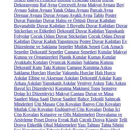
Dekorasyonu
Raf
Ayna
Çerçeveli Ayna
Makyaj Aynası
Boy
Aynası
Salon Aynası
Yatak Odası Aynası
Parçalı Ayna
Dresuar Aynası
Duvar Aynası
Ayaklı Ayna
Tablo
Poster
Duvar Panoları
Duvar Halısı ve Örtüsü
Duvar Kağıtları
Boyanabilir Duvar Kağıtları
3 Boyutlu Duvar Kağıtları
Duvar
Stickerları ve Etiketleri
Dekoratif Duvar Kağıtları
Yapışkanlı
Folyolar
Çocuk Odası Duvar Stickerları
Çocuk Odası Duvar
Kağıtları
Duvar Kağıdı Yapıştırıcısı
Poster Duvar Kağıtları
Ev
Düzenleme ve Saklama
Sepetler
Mutfak Sepeti
Çok Amaçlı
Sepetler
Dekoratif Sepetler
Çamaşır Sepetleri
Kutular
Makyaj
Kutusu ve Organizerleri
Plastik Kutular
Kumaş Kutular
Ayakkabı Kutuları
Oyuncak Kutuları
Saklama Kutusu
Dekoratif Kutu
Takı Kutusu
Çamaşır Kurutma Askısı
Saklama Hurçları
Hurçlar
Vakumlu Hurçlar
Halı Hurcu
Askılar
Elbise ve Aksesuar Askıları
Dekoratif Askılar
Kapı
Arkası Askıları
Yapışkanlı Askılar
Vestiyer Askısı
Takı Askısı
Bavul İçi Düzenleyici
Kurutma Makinesi Topu
Şemsiye
Dolap İçi Düzenleyici
Makyaj Çantası
Duvar ve Masa
Saatleri
Masa Saati
Duvar Saatleri
Bahçe Tekstili
Salıncak
Minderleri
Ütü Masası
Çöp Kovaları
Banyo Çöp Kovaları
Mutfak Çöp Kovaları
Endüstriyel Çöp Kovaları
Dolap İçi
Çöp Kovaları
Kırtasiye ve Ofis Malzemeleri
Dosyalama ve
Arşivleme
Poşet Dosya
Evrak Rafı
Çıtçıtlı Dosya
Klasör
Telli
Dosya
Etiketlik
Okul Malzemeleri
Yazı Tahtası
Tahta Silgisi