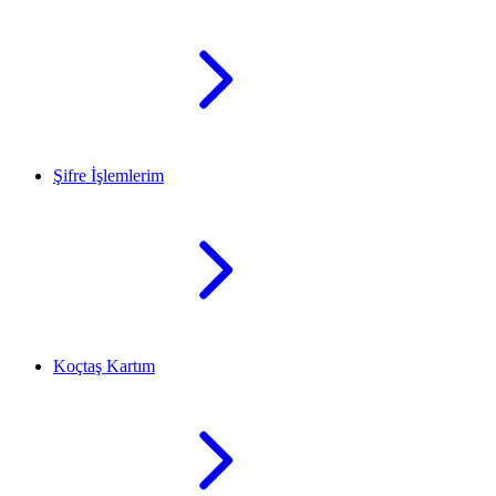
Şifre İşlemlerim
Koçtaş Kartım