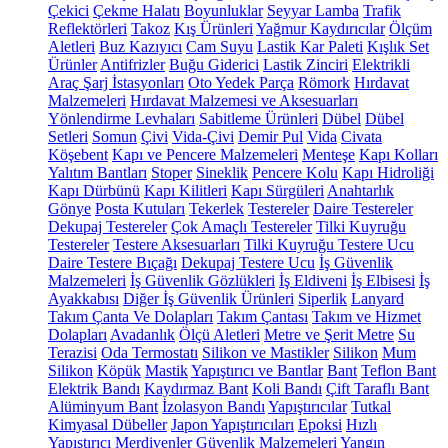
Çekici
Çekme Halatı
Boyunluklar
Seyyar Lamba
Trafik
Reflektörleri
Takoz
Kış Ürünleri
Yağmur Kaydırıcılar
Ölçüm
Aletleri
Buz Kazıyıcı
Cam Suyu
Lastik Kar Paleti
Kışlık Set
Ürünler
Antifrizler
Buğu Giderici
Lastik Zinciri
Elektrikli
Araç Şarj İstasyonları
Oto Yedek Parça
Römork
Hırdavat
Malzemeleri
Hırdavat Malzemesi ve Aksesuarları
Yönlendirme Levhaları
Sabitleme Ürünleri
Dübel
Dübel
Setleri
Somun
Çivi
Vida-Çivi
Demir Pul
Vida
Civata
Köşebent
Kapı ve Pencere Malzemeleri
Menteşe
Kapı Kolları
Yalıtım Bantları
Stoper
Sineklik
Pencere Kolu
Kapı Hidroliği
Kapı Dürbünü
Kapı Kilitleri
Kapı Sürgüleri
Anahtarlık
Gönye
Posta Kutuları
Tekerlek
Testereler
Daire Testereler
Dekupaj Testereler
Çok Amaçlı Testereler
Tilki Kuyruğu
Testereler
Testere Aksesuarları
Tilki Kuyruğu Testere Ucu
Daire Testere Bıçağı
Dekupaj Testere Ucu
İş Güvenlik
Malzemeleri
İş Güvenlik Gözlükleri
İş Eldiveni
İş Elbisesi
İş
Ayakkabısı
Diğer İş Güvenlik Ürünleri
Siperlik
Lanyard
Takım Çanta Ve Dolapları
Takım Çantası
Takım ve Hizmet
Dolapları
Avadanlık
Ölçü Aletleri
Metre ve Şerit Metre
Su
Terazisi
Oda Termostatı
Silikon ve Mastikler
Silikon
Mum
Silikon
Köpük
Mastik
Yapıştırıcı ve Bantlar
Bant
Teflon Bant
Elektrik Bandı
Kaydırmaz Bant
Koli Bandı
Çift Taraflı Bant
Alüminyum Bant
İzolasyon Bandı
Yapıştırıcılar
Tutkal
Kimyasal Dübeller
Japon Yapıştırıcıları
Epoksi
Hızlı
Yapıştırıcı
Merdivenler
Güvenlik Malzemeleri
Yangın