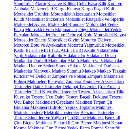
Söndürücü
Alarm
Kasa ve Kilitler
Çelik Kasa
Kilit
Kutu ve
Ambalaj Malzemeleri
Kargo Kutusu
Kargo Poşeti
Koli
Motosiklet Ürünleri
Motorsiklet Aksesuarları
Motosiklet
Kilidi
Motosiklet Stickerları
Motosiklet Rüzgarlık ve Siperlik
Motosiklet Aynası
Motosiklet Brandası
Motorsiklet Yedek
Parça
Motosiklet Fren Ekipmanları
Diğer Motosiklet Yedek
Parçaları
Motosiklet Fren ve Debriyaj Kolu
Motosiklet Kayışı
Motosiklet Zinciri
Motosiklet Giyim
Motorcu Eldiveni
Motorcu Botu ve Ayakkabısı
Motorcu Yağmurluk
Motosiklet
Kaskı
ELEKTRİKLİ EL ALETLERİ
Akülü Vidalamalar
Şarjlı Vidalamalar
Kablolu Vidalamalar
Vidalama Uçları
Matkaplar
Darbeli Matkaplar
Akülü Matkap ve Vidalamalar
Matkap Ucu ve Setleri
Somun Sıkma Makineleri
Darbesiz
Matkaplar
Manyetik Matkap
Sütunlu Matkap
Matkap Tezgahı
Kırıcılar ve Deliciler
Zımpara ve Polisaj
Zımpara Makineleri
Polisaj Makineleri
Planyalar
Zımpara Kağıdı ve Aksesuarları
Testereler
Daire Testereler
Dekupaj Testereler
Çok Amaçlı
Testereler
Tilki Kuyruğu Testereler
Testere Aksesuarları
Tilki
Kuyruğu Testere Ucu
Daire Testere Bıçağı
Dekupaj Testere
Ucu
Bahçe Makineleri
Çapalama Makinesi
Tırpan
Çit
Budama Makinesi
Hidrofor
Yaprak Toplama Makinesi
Motorlu Testere
Elektrikli Testereler
Benzinli Testereler
Testere Zincirleri ve Yağları
Çim Biçme Makinesi
Benzinli
Çim Biçme Makinesi
Elektrikli Çim Biçme Makinesi
Kenar
Kesme Makinesi
Çim Biçme Yedek Parça
Pompa
Santrifüj