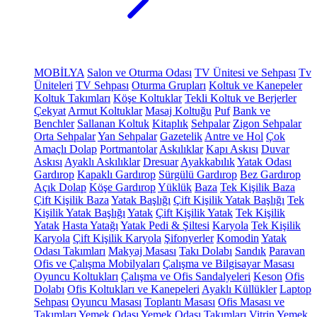
MOBİLYA
Salon ve Oturma Odası
TV Ünitesi ve Sehpası
Tv
Üniteleri
TV Sehpası
Oturma Grupları
Koltuk ve Kanepeler
Koltuk Takımları
Köşe Koltuklar
Tekli Koltuk ve Berjerler
Çekyat
Armut Koltuklar
Masaj Koltuğu
Puf
Bank ve
Benchler
Sallanan Koltuk
Kitaplık
Sehpalar
Zigon Sehpalar
Orta Sehpalar
Yan Sehpalar
Gazetelik
Antre ve Hol
Çok
Amaçlı Dolap
Portmantolar
Askılıklar
Kapı Askısı
Duvar
Askısı
Ayaklı Askılıklar
Dresuar
Ayakkabılık
Yatak Odası
Gardırop
Kapaklı Gardırop
Sürgülü Gardırop
Bez Gardırop
Açık Dolap
Köşe Gardırop
Yüklük
Baza
Tek Kişilik Baza
Çift Kişilik Baza
Yatak Başlığı
Çift Kişilik Yatak Başlığı
Tek
Kişilik Yatak Başlığı
Yatak
Çift Kişilik Yatak
Tek Kişilik
Yatak
Hasta Yatağı
Yatak Pedi & Şiltesi
Karyola
Tek Kişilik
Karyola
Çift Kişilik Karyola
Şifonyerler
Komodin
Yatak
Odası Takımları
Makyaj Masası
Takı Dolabı
Sandık
Paravan
Ofis ve Çalışma Mobilyaları
Çalışma ve Bilgisayar Masası
Oyuncu Koltukları
Çalışma ve Ofis Sandalyeleri
Keson
Ofis
Dolabı
Ofis Koltukları ve Kanepeleri
Ayaklı Küllükler
Laptop
Sehpası
Oyuncu Masası
Toplantı Masası
Ofis Masası ve
Takımları
Yemek Odası
Yemek Odası Takımları
Vitrin
Yemek