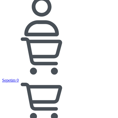
Sepetim
0