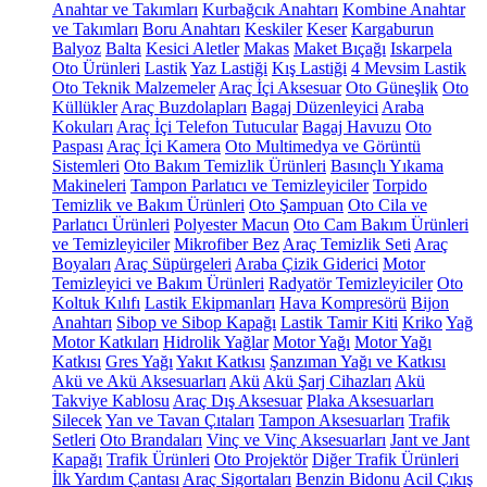
Anahtar ve Takımları
Kurbağcık Anahtarı
Kombine Anahtar
ve Takımları
Boru Anahtarı
Keskiler
Keser
Kargaburun
Balyoz
Balta
Kesici Aletler
Makas
Maket Bıçağı
Iskarpela
Oto Ürünleri
Lastik
Yaz Lastiği
Kış Lastiği
4 Mevsim Lastik
Oto Teknik Malzemeler
Araç İçi Aksesuar
Oto Güneşlik
Oto
Küllükler
Araç Buzdolapları
Bagaj Düzenleyici
Araba
Kokuları
Araç İçi Telefon Tutucular
Bagaj Havuzu
Oto
Paspası
Araç İçi Kamera
Oto Multimedya ve Görüntü
Sistemleri
Oto Bakım Temizlik Ürünleri
Basınçlı Yıkama
Makineleri
Tampon Parlatıcı ve Temizleyiciler
Torpido
Temizlik ve Bakım Ürünleri
Oto Şampuan
Oto Cila ve
Parlatıcı Ürünleri
Polyester Macun
Oto Cam Bakım Ürünleri
ve Temizleyiciler
Mikrofiber Bez
Araç Temizlik Seti
Araç
Boyaları
Araç Süpürgeleri
Araba Çizik Giderici
Motor
Temizleyici ve Bakım Ürünleri
Radyatör Temizleyiciler
Oto
Koltuk Kılıfı
Lastik Ekipmanları
Hava Kompresörü
Bijon
Anahtarı
Sibop ve Sibop Kapağı
Lastik Tamir Kiti
Kriko
Yağ
Motor Katkıları
Hidrolik Yağlar
Motor Yağı
Motor Yağı
Katkısı
Gres Yağı
Yakıt Katkısı
Şanzıman Yağı ve Katkısı
Akü ve Akü Aksesuarları
Akü
Akü Şarj Cihazları
Akü
Takviye Kablosu
Araç Dış Aksesuar
Plaka Aksesuarları
Silecek
Yan ve Tavan Çıtaları
Tampon Aksesuarları
Trafik
Setleri
Oto Brandaları
Vinç ve Vinç Aksesuarları
Jant ve Jant
Kapağı
Trafik Ürünleri
Oto Projektör
Diğer Trafik Ürünleri
İlk Yardım Çantası
Araç Sigortaları
Benzin Bidonu
Acil Çıkış