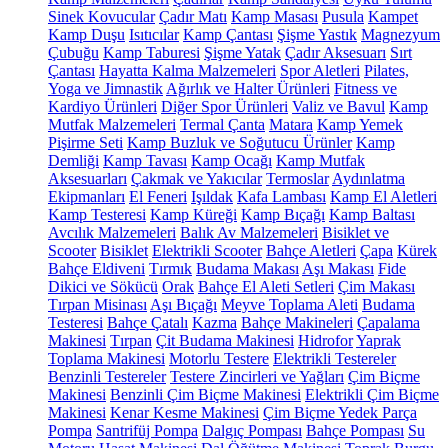
Sinek Kovucular
Çadır Matı
Kamp Masası
Pusula
Kampet
Kamp Duşu
Isıtıcılar
Kamp Çantası
Şişme Yastık
Magnezyum
Çubuğu
Kamp Taburesi
Şişme Yatak
Çadır Aksesuarı
Sırt
Çantası
Hayatta Kalma Malzemeleri
Spor Aletleri
Pilates,
Yoga ve Jimnastik
Ağırlık ve Halter Ürünleri
Fitness ve
Kardiyo Ürünleri
Diğer Spor Ürünleri
Valiz ve Bavul
Kamp
Mutfak Malzemeleri
Termal Çanta
Matara
Kamp Yemek
Pişirme Seti
Kamp Buzluk ve Soğutucu Ürünler
Kamp
Demliği
Kamp Tavası
Kamp Ocağı
Kamp Mutfak
Aksesuarları
Çakmak ve Yakıcılar
Termoslar
Aydınlatma
Ekipmanları
El Feneri
Işıldak
Kafa Lambası
Kamp El Aletleri
Kamp Testeresi
Kamp Küreği
Kamp Bıçağı
Kamp Baltası
Avcılık Malzemeleri
Balık Av Malzemeleri
Bisiklet ve
Scooter
Bisiklet
Elektrikli Scooter
Bahçe Aletleri
Çapa
Kürek
Bahçe Eldiveni
Tırmık
Budama Makası
Aşı Makası
Fide
Dikici ve Sökücü
Orak
Bahçe El Aleti Setleri
Çim Makası
Tırpan Misinası
Aşı Bıçağı
Meyve Toplama Aleti
Budama
Testeresi
Bahçe Çatalı
Kazma
Bahçe Makineleri
Çapalama
Makinesi
Tırpan
Çit Budama Makinesi
Hidrofor
Yaprak
Toplama Makinesi
Motorlu Testere
Elektrikli Testereler
Benzinli Testereler
Testere Zincirleri ve Yağları
Çim Biçme
Makinesi
Benzinli Çim Biçme Makinesi
Elektrikli Çim Biçme
Makinesi
Kenar Kesme Makinesi
Çim Biçme Yedek Parça
Pompa
Santrifüj Pompa
Dalgıç Pompası
Bahçe Pompası
Su