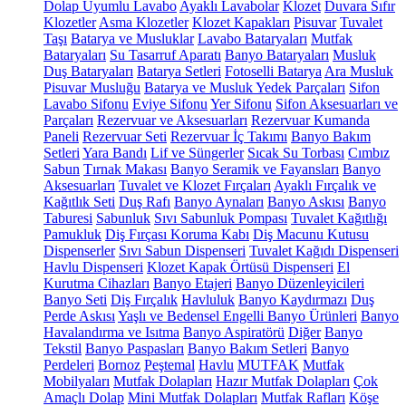
Dolap Uyumlu Lavabo
Ayaklı Lavabolar
Klozet
Duvara Sıfır
Klozetler
Asma Klozetler
Klozet Kapakları
Pisuvar
Tuvalet
Taşı
Batarya ve Musluklar
Lavabo Bataryaları
Mutfak
Bataryaları
Su Tasarruf Aparatı
Banyo Bataryaları
Musluk
Duş Bataryaları
Batarya Setleri
Fotoselli Batarya
Ara Musluk
Pisuvar Musluğu
Batarya ve Musluk Yedek Parçaları
Sifon
Lavabo Sifonu
Eviye Sifonu
Yer Sifonu
Sifon Aksesuarları ve
Parçaları
Rezervuar ve Aksesuarları
Rezervuar Kumanda
Paneli
Rezervuar Seti
Rezervuar İç Takımı
Banyo Bakım
Setleri
Yara Bandı
Lif ve Süngerler
Sıcak Su Torbası
Cımbız
Sabun
Tırnak Makası
Banyo Seramik ve Fayansları
Banyo
Aksesuarları
Tuvalet ve Klozet Fırçaları
Ayaklı Fırçalık ve
Kağıtlık Seti
Duş Rafı
Banyo Aynaları
Banyo Askısı
Banyo
Taburesi
Sabunluk
Sıvı Sabunluk Pompası
Tuvalet Kağıtlığı
Pamukluk
Diş Fırçası Koruma Kabı
Diş Macunu Kutusu
Dispenserler
Sıvı Sabun Dispenseri
Tuvalet Kağıdı Dispenseri
Havlu Dispenseri
Klozet Kapak Örtüsü Dispenseri
El
Kurutma Cihazları
Banyo Etajeri
Banyo Düzenleyicileri
Banyo Seti
Diş Fırçalık
Havluluk
Banyo Kaydırmazı
Duş
Perde Askısı
Yaşlı ve Bedensel Engelli Banyo Ürünleri
Banyo
Havalandırma ve Isıtma
Banyo Aspiratörü
Diğer
Banyo
Tekstil
Banyo Paspasları
Banyo Bakım Setleri
Banyo
Perdeleri
Bornoz
Peştemal
Havlu
MUTFAK
Mutfak
Mobilyaları
Mutfak Dolapları
Hazır Mutfak Dolapları
Çok
Amaçlı Dolap
Mini Mutfak Dolapları
Mutfak Rafları
Köşe