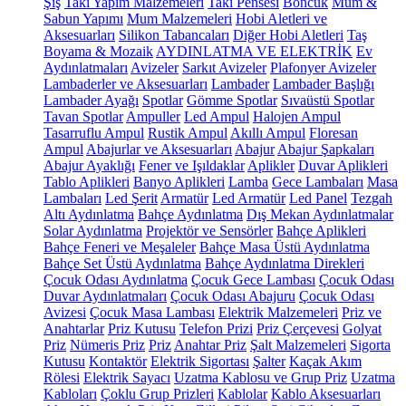
Şiş
Takı Yapım Malzemeleri
Takı Pensesi
Boncuk
Mum &
Sabun Yapımı
Mum Malzemeleri
Hobi Aletleri ve
Aksesuarları
Silikon Tabancaları
Diğer Hobi Aletleri
Taş
Boyama & Mozaik
AYDINLATMA VE ELEKTRİK
Ev
Aydınlatmaları
Avizeler
Sarkıt Avizeler
Plafonyer Avizeler
Lambaderler ve Aksesuarları
Lambader
Lambader Başlığı
Lambader Ayağı
Spotlar
Gömme Spotlar
Sıvaüstü Spotlar
Tavan Spotlar
Ampuller
Led Ampul
Halojen Ampul
Tasarruflu Ampul
Rustik Ampul
Akıllı Ampul
Floresan
Ampul
Abajurlar ve Aksesuarları
Abajur
Abajur Şapkaları
Abajur Ayaklığı
Fener ve Işıldaklar
Aplikler
Duvar Aplikleri
Tablo Aplikleri
Banyo Aplikleri
Lamba
Gece Lambaları
Masa
Lambaları
Led Şerit
Armatür
Led Armatür
Led Panel
Tezgah
Altı Aydınlatma
Bahçe Aydınlatma
Dış Mekan Aydınlatmalar
Solar Aydınlatma
Projektör ve Sensörler
Bahçe Aplikleri
Bahçe Feneri ve Meşaleler
Bahçe Masa Üstü Aydınlatma
Bahçe Set Üstü Aydınlatma
Bahçe Aydınlatma Direkleri
Çocuk Odası Aydınlatma
Çocuk Gece Lambası
Çocuk Odası
Duvar Aydınlatmaları
Çocuk Odası Abajuru
Çocuk Odası
Avizesi
Çocuk Masa Lambası
Elektrik Malzemeleri
Priz ve
Anahtarlar
Priz Kutusu
Telefon Prizi
Priz Çerçevesi
Golyat
Priz
Nümeris Priz
Priz
Anahtar Priz
Şalt Malzemeleri
Sigorta
Kutusu
Kontaktör
Elektrik Sigortası
Şalter
Kaçak Akım
Rölesi
Elektrik Sayacı
Uzatma Kablosu ve Grup Priz
Uzatma
Kabloları
Çoklu Grup Prizleri
Kablolar
Kablo Aksesuarları