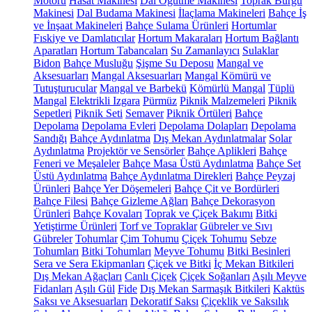
Motoru
Hasat Makinesi
Dal Öğütme Makinesi
Toprak Burgu
Makinesi
Dal Budama Makinesi
İlaçlama Makineleri
Bahçe İş
ve İnşaat Makineleri
Bahçe Sulama Ürünleri
Hortumlar
Fıskiye ve Damlatıcılar
Hortum Makaraları
Hortum Bağlantı
Aparatları
Hortum Tabancaları
Su Zamanlayıcı
Sulaklar
Bidon
Bahçe Musluğu
Şişme Su Deposu
Mangal ve
Aksesuarları
Mangal Aksesuarları
Mangal Kömürü ve
Tutuşturucular
Mangal ve Barbekü
Kömürlü Mangal
Tüplü
Mangal
Elektrikli Izgara
Pürmüz
Piknik Malzemeleri
Piknik
Sepetleri
Piknik Seti
Semaver
Piknik Örtüleri
Bahçe
Depolama
Depolama Evleri
Depolama Dolapları
Depolama
Sandığı
Bahçe Aydınlatma
Dış Mekan Aydınlatmalar
Solar
Aydınlatma
Projektör ve Sensörler
Bahçe Aplikleri
Bahçe
Feneri ve Meşaleler
Bahçe Masa Üstü Aydınlatma
Bahçe Set
Üstü Aydınlatma
Bahçe Aydınlatma Direkleri
Bahçe Peyzaj
Ürünleri
Bahçe Yer Döşemeleri
Bahçe Çit ve Bordürleri
Bahçe Filesi
Bahçe Gizleme Ağları
Bahçe Dekorasyon
Ürünleri
Bahçe Kovaları
Toprak ve Çiçek Bakımı
Bitki
Yetiştirme Ürünleri
Torf ve Topraklar
Gübreler ve Sıvı
Gübreler
Tohumlar
Çim Tohumu
Çiçek Tohumu
Sebze
Tohumları
Bitki Tohumları
Meyve Tohumu
Bitki Besinleri
Sera ve Sera Ekipmanları
Çiçek ve Bitki
İç Mekan Bitkileri
Dış Mekan Ağaçları
Canlı Çiçek
Çiçek Soğanları
Aşılı Meyve
Fidanları
Aşılı Gül
Fide
Dış Mekan Sarmaşık Bitkileri
Kaktüs
Saksı ve Aksesuarları
Dekoratif Saksı
Çiçeklik ve Saksılık