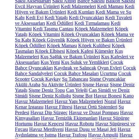
Saksı Aksesuarları
Saksı Altlığı
Bahçe Saksısı
Balkon Saksısı
Evcil Hayvan Ürünleri
Kedi Malzemeleri
Kedi Maması
Kedi
Hijyen ve Bakım Ürünleri
Kedi Kumları
Kedi Mama ve Su
Kabı
Kedi Evi
Kedi Yatağı
Kedi Oyuncakları
Kedi Tuvaleti
ve Aksesuarları
Kedi Ödülleri
Kedi Tırmalaması
Kedi
Vitamini
Kedi Taşıma Çantası
Köpek Malzemeleri
Köpek
Yatağı
Köpek Vitamini
Köpek Oyuncakları
Köpek Mama ve
Su Kabı
Köpek Güvenlik
Köpek Hijyen ve Bakım Ürünleri
Köpek Ödülleri
Köpek Maması
Köpek Kulübesi
Köpek
Tasmaları
Köpek Elbisesi
Köpek Kafesi
Kümesler
Kuş
Malzemeleri
Kuş Sağlık ve Bakım Ürünleri
Kuş Kafesleri ve
Aksesuarları
Kuş Yemi
Kuş Suluk ve Yemlikleri
Çocuk
Bahçe Oyuncakları
Kaydırak ve Salıncak
Oyun Evleri
Çocuk
Bahçe Sandalyeleri
Çocuk Bahçe Masaları
Uçurtma
Çocuk
Scooter
Çocuk Kaykay
Su Tabancası
Şişme Oyuncaklar
Akülü Araba
Su Aktivite Ürünleri
Şişme Havuz
Şişme Deniz
Yatağı
Şişme Deniz Topu
Can Yeleği
Can Simidi ve Deniz
Simidi
Şişme Deniz Kolluğu
Şişme Bot
Havuz Bonesi
Kano
Havuz Malzemeleri
Havuz Yapı Malzemeleri
Nozul
Havuz
Kenar Izgarası
Havuz Filtresi
Havuz Örtü Sistemleri
Su
Perdesi
Havuz Dip Süzgeç
Havuz ve Dozaj Pompası
Havuz
Kimyasalları
Havuz Temizlik Ekipmanları
Havuz Süpürge
Hortumu
Havuz Kepçesi
Havuz Robotu
Havuz Süpürgesi ve
Fırçası
Havuz Merdiveni
Havuz Duşu ve Masaj Jeti
Havuz
Aydınlatma ve Isıtma
Havuz Trafosu
Havuz Ampulü
Havuz