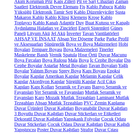
Akım Korumalı Priz
Kapı Zilleri
Pil ve Şarj Cihazları
Zaman
Saatleri
Elektronik Devre Elemanı
Fiş
Kablo Pabucu
Kablo
Yüksüğü
Elektronik Tamir Seti
Kablo Düzenleyiciler
Susta
Makaron Kablo
Kablo Klipsi
Klemens
Kroşe
Kablo
Toplayıcı
Kablo Kanalı
Adaptör
Duy
Buat Kutusu ve Kapağı
Aydınlatma Halatları ve Zincirleri
Enerji Sistemleri
Güneş
Paneli
Lityum Akü
Jel Akü
İnverter
Tavan Vantilatörleri
AHŞAP VE İNŞAAT
Ahşap Yer Döşeme
Parke
Parke Profil
ve Aksesuarları
Süpürgelik
Boya ve Boya Malzemeleri
Hobi
Boyaları
Tempare Boyası
Boya Malzemeleri
Tinerler
Maskeleme Bandı
Vernik
Spatula
Hışır Örtü
Duvar Macunu
Boya Fırçaları
Boya Rulosu
Mala
Boya
İç Cephe Boyalar
Dış
Cephe Boyalar
Astarlar
Metal Boyaları
Tavan Boyaları
Yağlı
Boyalar
Yalıtım Boyası
Sprey Boya
Kapı Boyası
Epoksi
Boyalar
Kapılar
Amerikan Kapılar
Melamin Kapılar
Çelik
Kapılar
Akordiyon Kapılar
Sürgülü Kapılar
Acil Çıkış
Kapıları
Kapı Kolları
Seramik ve Fayans
Banyo Seramik ve
Fayansları
Yer Seramik ve Fayansları
Mutfak Seramik ve
Fayansları
Karo
Mozaik
Mutfak Tezgahları
Laminant Mutfak
Tezgahları
Ahşap Mutfak Tezgahları
PVC Zemin Kaplama
Duvar Ürünleri
Duvar Kağıtları
Boyanabilir Duvar Kağıtları
3 Boyutlu Duvar Kağıtları
Duvar Stickerları ve Etiketleri
Dekoratif Duvar Kağıtları
Yapışkanlı Folyolar
Çocuk Odası
Duvar Stickerları
Çocuk Odası Duvar Kağıtları
Duvar Kağıdı
Yapıştırıcısı
Poster Duvar Kağıtları
Strafor
Duvar Çıtası