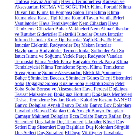
Trafosu
Havuz Ampulü
Havuz Termometresi
Karavan ve
Aksesuarları
ISITMA VE SOĞUTMA
Klima
Portatif Klima
Duvar Tipi Klima
Isı Pompası
Salon Tipi Klima
Klima
Kumandası
Kaset Tipi Klima
Kombi
Tavan Vantilatörleri
Vantilatörler
Hava Temizleyiciler
Nem Cihazları
Hava
Temizleme Cihazları
Buhar Makineleri
Nem Alma Cihazları
ve Rutubet Gidericiler
Elektrikli Isıtıcılar
Quartz Isıtıcılar
Infrared Isıtıcılar
Kule Tipi Isıtıcılar
Yağlı Radyatör
Fanlı
Isıtıcılar
Elektrikli Radyatörler
Dış Mekan Isıtıcılar
Havlupanlar
Radyatörler
Termosifonlar
Şofbenler
Ani Su
Isıtıcı
Isıtma ve Soğutma Yedek Parça
Radyatör Vanaları
Termostat
Klima Yedek Parça
Radyatör Yedek Parça
Klima
Temizleyicisi
Klima Temizleme Spreyi
Klima Temizleme
Sıvısı
Şömine
Şömine Aksesuarları
Elektrikli Şömineler
Bahçe Şömineleri
Bacasız Şömineler
Güneş Enerji Sistemleri
Soba
Doğalgaz Sobası
Kuzine Soba
Elektrikli Soba
Pelet
Soba
Soba Borusu ve Aksesuarları
Hava Perdesi
Doğalgaz
Tesisat Malzemeleri
Doğalgaz Hortumu
Doğalgaz Menfezleri
Tesisat Temizleme Sıvıları
Boyler
Kalorifer Kazanı
BANYO
Banyo Dolapları
Aynalı Banyo Dolabı
Banyo Boy Dolapları
Lavabolu Banyo Dolapları
Çok Amaçlı Banyo Dolapları
Çamaşır Makinesi Dolapları
Ecza Dolabı
Banyo Rafları
Duş
Sistemleri
Duşakabin
Duş Tekneleri
Jakuziler
Küvet
Duş
Setleri
Duş Sistemleri
Duş Başlıkları
Duş Kolonları
Sürgülü
Duş Setleri
Duş Spiralleri
El Duşu
Vitrifiyeler
Lavabolar