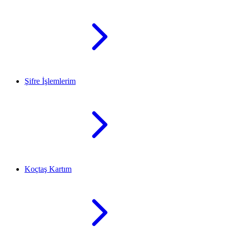
Şifre İşlemlerim
Koçtaş Kartım