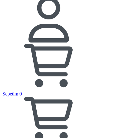
Sepetim
0