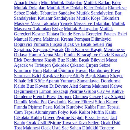
Amaçlı Dolap
Mini Mutfak Dolapları
Mutfak Rafları
Köşe
Mutfak Dolapları
Mutfak Boy Dolabı
Kiler Dolabı
Ekmek ve
Sebze Dolabı
Tabureler
Sandalye
Mutfak Sandalyeleri
Bar
Sandalyeleri
Katlanır Sandalyeler
Mutfak Köşe Takımları
Masa ve Masa Takımları
Yemek Masası ve Takımları
Mutfak
Masası ve Takımları
Eviye
Mutfak Bataryaları
Mutfak
Gereçleri
Kesme Tahtası
Rende
Servis Gereçleri
Patates Ezici
Manuel Kıyma Makinesi
Krema Pompası
Dilimleyici
Doğrayıcı
Yumurta Fırçası
Bıçak ve Bıçak Setleri
Yağ
Sıçratmaz
Soyucu, Oyacak
Ölçü Kabı ve Kaşığı
Merdane ve
Oklava
Hamur Açma Matı
Fındık Kıracağı ve Ceviz Kıracağı
Elek
Dondurma Kaşığı
Buz Kalıbı
Bıçak Bileyici Masat
Açacak ve Tirbuşon
Çekirdek Çıkarıcı
Çırpıcı
Sebze
Kurutucu
Huni
Baharat Öğütücü
Havan
Hamburger Presi
Sarımsak Ezici
Kaşık ve Kepçe Altlığı
Bıçak Standı
Süzgeç
Nihale
İçli Köfte Aparatı
Yumurta Zamanlayıcı
Dondurma
Kalıbı
Buz Kovası
Et Dövme Aleti
Sarma Makinesi
Kahve
Değirmenleri
Limon Sıkacağı
Pişirme Grubu
Çay ve Kahve
Demleme
French Press
Dripper
Chemex
Cezve
Çay Süzgeci
Demlik
Moka Pot
Çaydanlık
Kahve Filtresi
Sifon Kahve
Fırında Pişirme
Pasta Kalıbı
Kurabiye Kalıbı
Fırın Tepsisi
Cam Tepsi
Alüminyum Folyo
Kek Kalıbı
Muffin Kalıbı
Çikolata Kalıbı
Güveç
Pişirme Kağıdı
Pizza Tepsisi
Tart
Kalıbı
Ocak Üstü Pişirme
Tava ve Tava Setleri
Ocak Üstü
Tost Makinesi
Ocak Üstü Sac
Sahan
Düdüklü Tencere