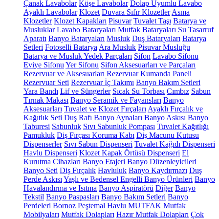
Çanak Lavabolar
Köşe Lavabolar
Dolap Uyumlu Lavabo
Ayaklı Lavabolar
Klozet
Duvara Sıfır Klozetler
Asma
Klozetler
Klozet Kapakları
Pisuvar
Tuvalet Taşı
Batarya ve
Musluklar
Lavabo Bataryaları
Mutfak Bataryaları
Su Tasarruf
Aparatı
Banyo Bataryaları
Musluk
Duş Bataryaları
Batarya
Setleri
Fotoselli Batarya
Ara Musluk
Pisuvar Musluğu
Batarya ve Musluk Yedek Parçaları
Sifon
Lavabo Sifonu
Eviye Sifonu
Yer Sifonu
Sifon Aksesuarları ve Parçaları
Rezervuar ve Aksesuarları
Rezervuar Kumanda Paneli
Rezervuar Seti
Rezervuar İç Takımı
Banyo Bakım Setleri
Yara Bandı
Lif ve Süngerler
Sıcak Su Torbası
Cımbız
Sabun
Tırnak Makası
Banyo Seramik ve Fayansları
Banyo
Aksesuarları
Tuvalet ve Klozet Fırçaları
Ayaklı Fırçalık ve
Kağıtlık Seti
Duş Rafı
Banyo Aynaları
Banyo Askısı
Banyo
Taburesi
Sabunluk
Sıvı Sabunluk Pompası
Tuvalet Kağıtlığı
Pamukluk
Diş Fırçası Koruma Kabı
Diş Macunu Kutusu
Dispenserler
Sıvı Sabun Dispenseri
Tuvalet Kağıdı Dispenseri
Havlu Dispenseri
Klozet Kapak Örtüsü Dispenseri
El
Kurutma Cihazları
Banyo Etajeri
Banyo Düzenleyicileri
Banyo Seti
Diş Fırçalık
Havluluk
Banyo Kaydırmazı
Duş
Perde Askısı
Yaşlı ve Bedensel Engelli Banyo Ürünleri
Banyo
Havalandırma ve Isıtma
Banyo Aspiratörü
Diğer
Banyo
Tekstil
Banyo Paspasları
Banyo Bakım Setleri
Banyo
Perdeleri
Bornoz
Peştemal
Havlu
MUTFAK
Mutfak
Mobilyaları
Mutfak Dolapları
Hazır Mutfak Dolapları
Çok