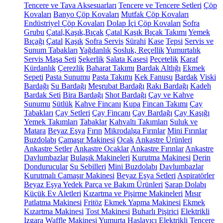
Tencere ve Tava Aksesuarları
Tencere ve Tencere Setleri
Çöp
Kovaları
Banyo Çöp Kovaları
Mutfak Çöp Kovaları
Endüstriyel Çöp Kovaları
Dolap İçi Çöp Kovaları
Sofra
Grubu
Çatal,Kaşık,Bıçak
Çatal Kaşık Bıçak Takımı
Yemek
Bıçağı
Çatal
Kaşık
Sofra Servis
Sürahi
Kase
Tepsi
Servis ve
Sunum Tabakları
Yağdanlık
Sosluk, Reçellik
Yumurtalık
Servis Maşa Seti
Şekerlik
Salata Kasesi
Peçetelik
Karaf
Kürdanlık
Çerezlik
Baharat Takımı
Bardak Altlığı
Ekmek
Sepeti
Pasta Sunumu
Pasta Takımı
Kek Fanusu
Bardak
Viski
Bardağı
Su Bardağı
Meşrubat Bardağı
Rakı Bardağı
Kadeh
Bardak Seti
Bira Bardağı
Shot Bardağı
Çay ve Kahve
Sunumu
Sütlük
Kahve Fincanı
Kupa
Fincan Takımı
Çay
Tabakları
Çay Setleri
Çay Fincanı
Çay Bardağı
Çay Kaşığı
Yemek Takımları
Tabaklar
Kahvaltı Takımları
Suluk ve
Matara
Beyaz Eşya
Fırın
Mikrodalga Fırınlar
Mini Fırınlar
Buzdolabı
Çamaşır Makinesi
Ocak
Ankastre Ürünleri
Ankastre Setler
Ankastre Ocaklar
Ankastre Fırınlar
Ankastre
Davlumbazlar
Bulaşık Makineleri
Kurutma Makinesi
Derin
Dondurucular
Su Sebilleri
Mini Buzdolabı
Davlumbazlar
Kurutmalı Çamaşır Makinesi
Beyaz Eşya Setleri
Aspiratörler
Beyaz Eşya Yedek Parça ve Bakım Ürünleri
Şarap Dolabı
Küçük Ev Aletleri
Kızartma ve Pişirme Makineleri
Mısır
Patlatma Makinesi
Fritöz
Ekmek Yapma Makinesi
Ekmek
Kızartma Makinesi
Tost Makinesi
Buharlı Pişirici
Elektrikli
Izgara
Waffle Makinesi
Yumurta Haşlayıcı
Elektrikli Tencere