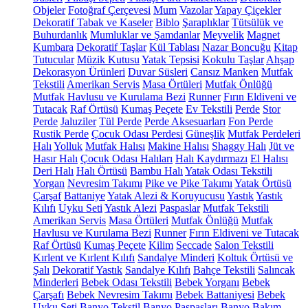
Objeler
Fotoğraf Çerçevesi
Mum
Vazolar
Yapay Çiçekler
Dekoratif Tabak ve Kaseler
Biblo
Şaraplıklar
Tütsülük ve
Buhurdanlık
Mumluklar ve Şamdanlar
Meyvelik
Magnet
Kumbara
Dekoratif Taşlar
Kül Tablası
Nazar Boncuğu
Kitap
Tutucular
Müzik Kutusu
Yatak Tepsisi
Kokulu Taşlar
Ahşap
Dekorasyon Ürünleri
Duvar Süsleri
Cansız Manken
Mutfak
Tekstili
Amerikan Servis
Masa Örtüleri
Mutfak Önlüğü
Mutfak Havlusu ve Kurulama Bezi
Runner
Fırın Eldiveni ve
Tutacak
Raf Örtüsü
Kumaş Peçete
Ev Tekstili
Perde
Stor
Perde
Jaluziler
Tül Perde
Perde Aksesuarları
Fon Perde
Rustik Perde
Çocuk Odası Perdesi
Güneşlik
Mutfak Perdeleri
Halı
Yolluk
Mutfak Halısı
Makine Halısı
Shaggy Halı
Jüt ve
Hasır Halı
Çocuk Odası Halıları
Halı Kaydırmazı
El Halısı
Deri Halı
Halı Örtüsü
Bambu Halı
Yatak Odası Tekstili
Yorgan
Nevresim Takımı
Pike ve Pike Takımı
Yatak Örtüsü
Çarşaf
Battaniye
Yatak Alezi & Koruyucusu
Yastık
Yastık
Kılıfı
Uyku Seti
Yastık Alezi
Paspaslar
Mutfak Tekstili
Amerikan Servis
Masa Örtüleri
Mutfak Önlüğü
Mutfak
Havlusu ve Kurulama Bezi
Runner
Fırın Eldiveni ve Tutacak
Raf Örtüsü
Kumaş Peçete
Kilim
Seccade
Salon Tekstili
Kırlent ve Kırlent Kılıfı
Sandalye Minderi
Koltuk Örtüsü ve
Şalı
Dekoratif Yastık
Sandalye Kılıfı
Bahçe Tekstili
Salıncak
Minderleri
Bebek Odası Tekstili
Bebek Yorganı
Bebek
Çarşafı
Bebek Nevresim Takımı
Bebek Battaniyesi
Bebek
Uyku Seti
Banyo Tekstil
Banyo Paspasları
Banyo Bakım