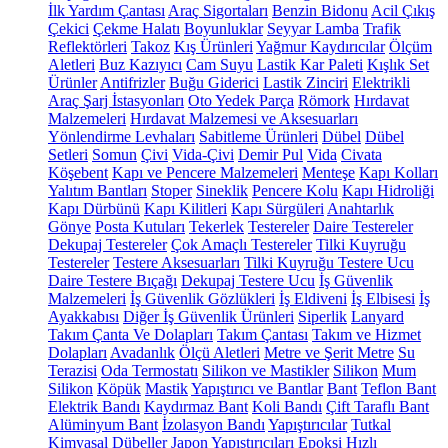
İlk Yardım Çantası
Araç Sigortaları
Benzin Bidonu
Acil Çıkış
Çekici
Çekme Halatı
Boyunluklar
Seyyar Lamba
Trafik
Reflektörleri
Takoz
Kış Ürünleri
Yağmur Kaydırıcılar
Ölçüm
Aletleri
Buz Kazıyıcı
Cam Suyu
Lastik Kar Paleti
Kışlık Set
Ürünler
Antifrizler
Buğu Giderici
Lastik Zinciri
Elektrikli
Araç Şarj İstasyonları
Oto Yedek Parça
Römork
Hırdavat
Malzemeleri
Hırdavat Malzemesi ve Aksesuarları
Yönlendirme Levhaları
Sabitleme Ürünleri
Dübel
Dübel
Setleri
Somun
Çivi
Vida-Çivi
Demir Pul
Vida
Civata
Köşebent
Kapı ve Pencere Malzemeleri
Menteşe
Kapı Kolları
Yalıtım Bantları
Stoper
Sineklik
Pencere Kolu
Kapı Hidroliği
Kapı Dürbünü
Kapı Kilitleri
Kapı Sürgüleri
Anahtarlık
Gönye
Posta Kutuları
Tekerlek
Testereler
Daire Testereler
Dekupaj Testereler
Çok Amaçlı Testereler
Tilki Kuyruğu
Testereler
Testere Aksesuarları
Tilki Kuyruğu Testere Ucu
Daire Testere Bıçağı
Dekupaj Testere Ucu
İş Güvenlik
Malzemeleri
İş Güvenlik Gözlükleri
İş Eldiveni
İş Elbisesi
İş
Ayakkabısı
Diğer İş Güvenlik Ürünleri
Siperlik
Lanyard
Takım Çanta Ve Dolapları
Takım Çantası
Takım ve Hizmet
Dolapları
Avadanlık
Ölçü Aletleri
Metre ve Şerit Metre
Su
Terazisi
Oda Termostatı
Silikon ve Mastikler
Silikon
Mum
Silikon
Köpük
Mastik
Yapıştırıcı ve Bantlar
Bant
Teflon Bant
Elektrik Bandı
Kaydırmaz Bant
Koli Bandı
Çift Taraflı Bant
Alüminyum Bant
İzolasyon Bandı
Yapıştırıcılar
Tutkal
Kimyasal Dübeller
Japon Yapıştırıcıları
Epoksi
Hızlı