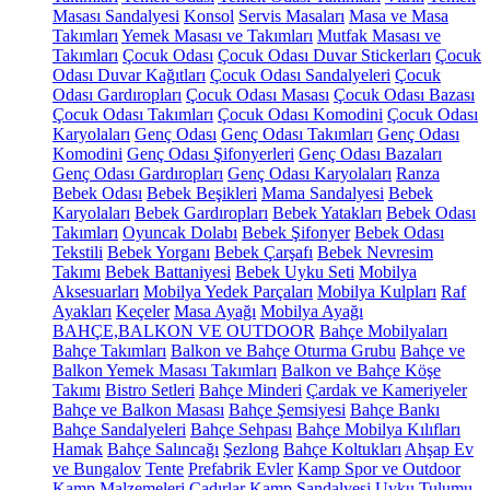
Masası Sandalyesi
Konsol
Servis Masaları
Masa ve Masa
Takımları
Yemek Masası ve Takımları
Mutfak Masası ve
Takımları
Çocuk Odası
Çocuk Odası Duvar Stickerları
Çocuk
Odası Duvar Kağıtları
Çocuk Odası Sandalyeleri
Çocuk
Odası Gardıropları
Çocuk Odası Masası
Çocuk Odası Bazası
Çocuk Odası Takımları
Çocuk Odası Komodini
Çocuk Odası
Karyolaları
Genç Odası
Genç Odası Takımları
Genç Odası
Komodini
Genç Odası Şifonyerleri
Genç Odası Bazaları
Genç Odası Gardıropları
Genç Odası Karyolaları
Ranza
Bebek Odası
Bebek Beşikleri
Mama Sandalyesi
Bebek
Karyolaları
Bebek Gardıropları
Bebek Yatakları
Bebek Odası
Takımları
Oyuncak Dolabı
Bebek Şifonyer
Bebek Odası
Tekstili
Bebek Yorganı
Bebek Çarşafı
Bebek Nevresim
Takımı
Bebek Battaniyesi
Bebek Uyku Seti
Mobilya
Aksesuarları
Mobilya Yedek Parçaları
Mobilya Kulpları
Raf
Ayakları
Keçeler
Masa Ayağı
Mobilya Ayağı
BAHÇE,BALKON VE OUTDOOR
Bahçe Mobilyaları
Bahçe Takımları
Balkon ve Bahçe Oturma Grubu
Bahçe ve
Balkon Yemek Masası Takımları
Balkon ve Bahçe Köşe
Takımı
Bistro Setleri
Bahçe Minderi
Çardak ve Kameriyeler
Bahçe ve Balkon Masası
Bahçe Şemsiyesi
Bahçe Bankı
Bahçe Sandalyeleri
Bahçe Sehpası
Bahçe Mobilya Kılıfları
Hamak
Bahçe Salıncağı
Şezlong
Bahçe Koltukları
Ahşap Ev
ve Bungalov
Tente
Prefabrik Evler
Kamp Spor ve Outdoor
Kamp Malzemeleri
Çadırlar
Kamp Sandalyesi
Uyku Tulumu