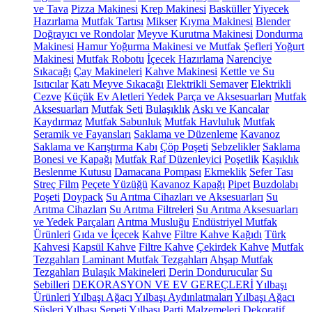
ve Tava
Pizza Makinesi
Krep Makinesi
Basküller
Yiyecek
Hazırlama
Mutfak Tartısı
Mikser
Kıyma Makinesi
Blender
Doğrayıcı ve Rondolar
Meyve Kurutma Makinesi
Dondurma
Makinesi
Hamur Yoğurma Makinesi ve Mutfak Şefleri
Yoğurt
Makinesi
Mutfak Robotu
İçecek Hazırlama
Narenciye
Sıkacağı
Çay Makineleri
Kahve Makinesi
Kettle ve Su
Isıtıcılar
Katı Meyve Sıkacağı
Elektrikli Semaver
Elektrikli
Cezve
Küçük Ev Aletleri Yedek Parça ve Aksesuarları
Mutfak
Aksesuarları
Mutfak Seti
Bulaşıklık
Askı ve Kancalar
Kaydırmaz
Mutfak Sabunluk
Mutfak Havluluk
Mutfak
Seramik ve Fayansları
Saklama ve Düzenleme
Kavanoz
Saklama ve Karıştırma Kabı
Çöp Poşeti
Sebzelikler
Saklama
Bonesi ve Kapağı
Mutfak Raf Düzenleyici
Poşetlik
Kaşıklık
Beslenme Kutusu
Damacana Pompası
Ekmeklik
Sefer Tası
Streç Film
Peçete Yüzüğü
Kavanoz Kapağı
Pipet
Buzdolabı
Poşeti
Doypack
Su Arıtma Cihazları ve Aksesuarları
Su
Arıtma Cihazları
Su Arıtma Filtreleri
Su Arıtma Aksesuarları
ve Yedek Parçaları
Arıtma Musluğu
Endüstriyel Mutfak
Ürünleri
Gıda ve İçecek
Kahve
Filtre Kahve Kağıdı
Türk
Kahvesi
Kapsül Kahve
Filtre Kahve
Çekirdek Kahve
Mutfak
Tezgahları
Laminant Mutfak Tezgahları
Ahşap Mutfak
Tezgahları
Bulaşık Makineleri
Derin Dondurucular
Su
Sebilleri
DEKORASYON VE EV GEREÇLERİ
Yılbaşı
Ürünleri
Yılbaşı Ağacı
Yılbaşı Aydınlatmaları
Yılbaşı Ağacı
Süsleri
Yılbaşı Sepeti
Yılbaşı Parti Malzemeleri
Dekoratif