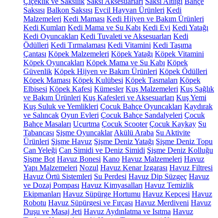
Çiçeklik ve Saksılık
Saksı Aksesuarları
Saksı Altlığı
Bahçe
Saksısı
Balkon Saksısı
Evcil Hayvan Ürünleri
Kedi
Malzemeleri
Kedi Maması
Kedi Hijyen ve Bakım Ürünleri
Kedi Kumları
Kedi Mama ve Su Kabı
Kedi Evi
Kedi Yatağı
Kedi Oyuncakları
Kedi Tuvaleti ve Aksesuarları
Kedi
Ödülleri
Kedi Tırmalaması
Kedi Vitamini
Kedi Taşıma
Çantası
Köpek Malzemeleri
Köpek Yatağı
Köpek Vitamini
Köpek Oyuncakları
Köpek Mama ve Su Kabı
Köpek
Güvenlik
Köpek Hijyen ve Bakım Ürünleri
Köpek Ödülleri
Köpek Maması
Köpek Kulübesi
Köpek Tasmaları
Köpek
Elbisesi
Köpek Kafesi
Kümesler
Kuş Malzemeleri
Kuş Sağlık
ve Bakım Ürünleri
Kuş Kafesleri ve Aksesuarları
Kuş Yemi
Kuş Suluk ve Yemlikleri
Çocuk Bahçe Oyuncakları
Kaydırak
ve Salıncak
Oyun Evleri
Çocuk Bahçe Sandalyeleri
Çocuk
Bahçe Masaları
Uçurtma
Çocuk Scooter
Çocuk Kaykay
Su
Tabancası
Şişme Oyuncaklar
Akülü Araba
Su Aktivite
Ürünleri
Şişme Havuz
Şişme Deniz Yatağı
Şişme Deniz Topu
Can Yeleği
Can Simidi ve Deniz Simidi
Şişme Deniz Kolluğu
Şişme Bot
Havuz Bonesi
Kano
Havuz Malzemeleri
Havuz
Yapı Malzemeleri
Nozul
Havuz Kenar Izgarası
Havuz Filtresi
Havuz Örtü Sistemleri
Su Perdesi
Havuz Dip Süzgeç
Havuz
ve Dozaj Pompası
Havuz Kimyasalları
Havuz Temizlik
Ekipmanları
Havuz Süpürge Hortumu
Havuz Kepçesi
Havuz
Robotu
Havuz Süpürgesi ve Fırçası
Havuz Merdiveni
Havuz
Duşu ve Masaj Jeti
Havuz Aydınlatma ve Isıtma
Havuz