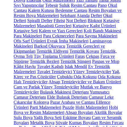
Dosya
Etiketlik
Okul Malzemeleri
Yazı Tahtası
Tahta Silgisi
Sıvı Yapıştırıcılar
Tebeşir
Suluk
Resim Çantası
Pano
Okul
Çantası
Kalem Kutusu
Beslenme Çantası
Resim Boyaları ve
Resim Boya Malzemeleri
Selobant
Ajanda
Defter
Okul
Defteri
Spiralli Defter
Fihrist
Not Defteri
Bloknot
Kırtasiye
Malzemeleri
Masaüstü Gereçleri
Kırtasiye Kağıt Ürünleri
Kırtasiye Seti
Kalem ve Yazı Gereçleri
Koli Bandı Makinesi
Para Makineleri
Para Çekmeceleri
Para Sayma Makineleri
Ofis Sarf Ürünleri
Evrak İmha Makineleri
Laminasyon
Makineleri
Barkod Okuyucu
Temizlik Gereçleri ve
Ekipmanları
Temizlik Eldiveni
Temizlik Kovası
Temizlik,
Ovma Teli
Tüy Toplama Ürünleri
Faraş
Çekpas
Fırça ve
Süpürge
Temizlik Bezleri
Temizlik Süngeri
Paspas ve Mop
Kâğıt Havlu
Tuvalet Kağıdı
Islak Mendil
Ev Temizlik
Malzemeleri
Tuvalet Temizleyici
Yüzey Temizleyiciler
Yağ,
Kireç ve Pas Çözücüler
Çubuklu Oda Kokusu
Oda Kokusu
Halı Temizleyiciler
Ahşap Temizleyiciler ve Bakım Ürünleri
Cam ve Parlak Yüzey Temizleyiciler
Mutfak ve Banyo
Temizleyiciler
Bulaşık Makinesi Deterjanı
Yumuşatıcı
Çamaşır Deterjanı
Elde Bulaşık Deterjanı
Çamaşır Leke
Çıkarıcılar
Kolonya
Pazar Arabası ve Çantası
Eğlence
Ürünleri
Parti Malzemeleri
Puzzle
Hobi Malzemeleri
Hobi
Boya ve Resim Malzemeleri
Ahşap Boyaları
Akrilik Boyalar
Sulu Boya
Yağlı Boya Seti
Eskitme Boyası
Cam ve Seramik
Boyaları
Metalik Boya
Şövale
Kumaş Boyaları
Resim Fırçası