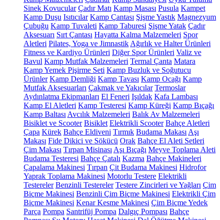
Sinek Kovucular
Çadır Matı
Kamp Masası
Pusula
Kampet
Kamp Duşu
Isıtıcılar
Kamp Çantası
Şişme Yastık
Magnezyum
Çubuğu
Kamp Tuvaleti
Kamp Taburesi
Şişme Yatak
Çadır
Aksesuarı
Sırt Çantası
Hayatta Kalma Malzemeleri
Spor
Aletleri
Pilates, Yoga ve Jimnastik
Ağırlık ve Halter Ürünleri
Fitness ve Kardiyo Ürünleri
Diğer Spor Ürünleri
Valiz ve
Bavul
Kamp Mutfak Malzemeleri
Termal Çanta
Matara
Kamp Yemek Pişirme Seti
Kamp Buzluk ve Soğutucu
Ürünler
Kamp Demliği
Kamp Tavası
Kamp Ocağı
Kamp
Mutfak Aksesuarları
Çakmak ve Yakıcılar
Termoslar
Aydınlatma Ekipmanları
El Feneri
Işıldak
Kafa Lambası
Kamp El Aletleri
Kamp Testeresi
Kamp Küreği
Kamp Bıçağı
Kamp Baltası
Avcılık Malzemeleri
Balık Av Malzemeleri
Bisiklet ve Scooter
Bisiklet
Elektrikli Scooter
Bahçe Aletleri
Çapa
Kürek
Bahçe Eldiveni
Tırmık
Budama Makası
Aşı
Makası
Fide Dikici ve Sökücü
Orak
Bahçe El Aleti Setleri
Çim Makası
Tırpan Misinası
Aşı Bıçağı
Meyve Toplama Aleti
Budama Testeresi
Bahçe Çatalı
Kazma
Bahçe Makineleri
Çapalama Makinesi
Tırpan
Çit Budama Makinesi
Hidrofor
Yaprak Toplama Makinesi
Motorlu Testere
Elektrikli
Testereler
Benzinli Testereler
Testere Zincirleri ve Yağları
Çim
Biçme Makinesi
Benzinli Çim Biçme Makinesi
Elektrikli Çim
Biçme Makinesi
Kenar Kesme Makinesi
Çim Biçme Yedek
Parça
Pompa
Santrifüj Pompa
Dalgıç Pompası
Bahçe