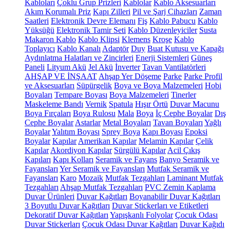
Kabloları
Çoklu Grup Prizleri
Kablolar
Kablo Aksesuarları
Akım Korumalı Priz
Kapı Zilleri
Pil ve Şarj Cihazları
Zaman
Saatleri
Elektronik Devre Elemanı
Fiş
Kablo Pabucu
Kablo
Yüksüğü
Elektronik Tamir Seti
Kablo Düzenleyiciler
Susta
Makaron Kablo
Kablo Klipsi
Klemens
Kroşe
Kablo
Toplayıcı
Kablo Kanalı
Adaptör
Duy
Buat Kutusu ve Kapağı
Aydınlatma Halatları ve Zincirleri
Enerji Sistemleri
Güneş
Paneli
Lityum Akü
Jel Akü
İnverter
Tavan Vantilatörleri
AHŞAP VE İNŞAAT
Ahşap Yer Döşeme
Parke
Parke Profil
ve Aksesuarları
Süpürgelik
Boya ve Boya Malzemeleri
Hobi
Boyaları
Tempare Boyası
Boya Malzemeleri
Tinerler
Maskeleme Bandı
Vernik
Spatula
Hışır Örtü
Duvar Macunu
Boya Fırçaları
Boya Rulosu
Mala
Boya
İç Cephe Boyalar
Dış
Cephe Boyalar
Astarlar
Metal Boyaları
Tavan Boyaları
Yağlı
Boyalar
Yalıtım Boyası
Sprey Boya
Kapı Boyası
Epoksi
Boyalar
Kapılar
Amerikan Kapılar
Melamin Kapılar
Çelik
Kapılar
Akordiyon Kapılar
Sürgülü Kapılar
Acil Çıkış
Kapıları
Kapı Kolları
Seramik ve Fayans
Banyo Seramik ve
Fayansları
Yer Seramik ve Fayansları
Mutfak Seramik ve
Fayansları
Karo
Mozaik
Mutfak Tezgahları
Laminant Mutfak
Tezgahları
Ahşap Mutfak Tezgahları
PVC Zemin Kaplama
Duvar Ürünleri
Duvar Kağıtları
Boyanabilir Duvar Kağıtları
3 Boyutlu Duvar Kağıtları
Duvar Stickerları ve Etiketleri
Dekoratif Duvar Kağıtları
Yapışkanlı Folyolar
Çocuk Odası
Duvar Stickerları
Çocuk Odası Duvar Kağıtları
Duvar Kağıdı