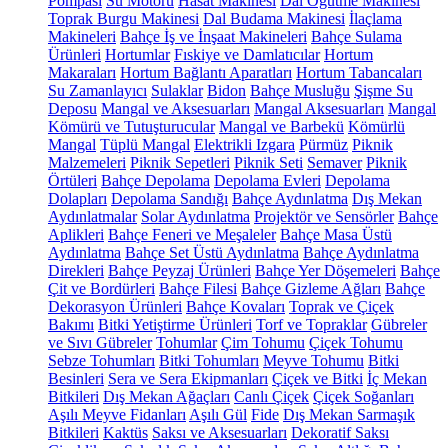
Pompası
Su Motoru
Hasat Makinesi
Dal Öğütme Makinesi
Toprak Burgu Makinesi
Dal Budama Makinesi
İlaçlama
Makineleri
Bahçe İş ve İnşaat Makineleri
Bahçe Sulama
Ürünleri
Hortumlar
Fıskiye ve Damlatıcılar
Hortum
Makaraları
Hortum Bağlantı Aparatları
Hortum Tabancaları
Su Zamanlayıcı
Sulaklar
Bidon
Bahçe Musluğu
Şişme Su
Deposu
Mangal ve Aksesuarları
Mangal Aksesuarları
Mangal
Kömürü ve Tutuşturucular
Mangal ve Barbekü
Kömürlü
Mangal
Tüplü Mangal
Elektrikli Izgara
Pürmüz
Piknik
Malzemeleri
Piknik Sepetleri
Piknik Seti
Semaver
Piknik
Örtüleri
Bahçe Depolama
Depolama Evleri
Depolama
Dolapları
Depolama Sandığı
Bahçe Aydınlatma
Dış Mekan
Aydınlatmalar
Solar Aydınlatma
Projektör ve Sensörler
Bahçe
Aplikleri
Bahçe Feneri ve Meşaleler
Bahçe Masa Üstü
Aydınlatma
Bahçe Set Üstü Aydınlatma
Bahçe Aydınlatma
Direkleri
Bahçe Peyzaj Ürünleri
Bahçe Yer Döşemeleri
Bahçe
Çit ve Bordürleri
Bahçe Filesi
Bahçe Gizleme Ağları
Bahçe
Dekorasyon Ürünleri
Bahçe Kovaları
Toprak ve Çiçek
Bakımı
Bitki Yetiştirme Ürünleri
Torf ve Topraklar
Gübreler
ve Sıvı Gübreler
Tohumlar
Çim Tohumu
Çiçek Tohumu
Sebze Tohumları
Bitki Tohumları
Meyve Tohumu
Bitki
Besinleri
Sera ve Sera Ekipmanları
Çiçek ve Bitki
İç Mekan
Bitkileri
Dış Mekan Ağaçları
Canlı Çiçek
Çiçek Soğanları
Aşılı Meyve Fidanları
Aşılı Gül
Fide
Dış Mekan Sarmaşık
Bitkileri
Kaktüs
Saksı ve Aksesuarları
Dekoratif Saksı