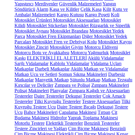
Yapıştırıcı
Merdivenler
Güvenlik Malzemeleri
Yangın
Söndürücü
Alarm
Kasa ve Kilitler
Çelik Kasa
Kilit
Kutu ve
Ambalaj Malzemeleri
Kargo Kutusu
Kargo Poşeti
Koli
Motosiklet Ürünleri
Motorsiklet Aksesuarları
Motosiklet
Kilidi
Motosiklet Stickerları
Motosiklet Rüzgarlık ve Siperlik
Motosiklet Aynası
Motosiklet Brandası
Motorsiklet Yedek
Parça
Motosiklet Fren Ekipmanları
Diğer Motosiklet Yedek
Parçaları
Motosiklet Fren ve Debriyaj Kolu
Motosiklet Kayışı
Motosiklet Zinciri
Motosiklet Giyim
Motorcu Eldiveni
Motorcu Botu ve Ayakkabısı
Motorcu Yağmurluk
Motosiklet
Kaskı
ELEKTRİKLİ EL ALETLERİ
Akülü Vidalamalar
Şarjlı Vidalamalar
Kablolu Vidalamalar
Vidalama Uçları
Matkaplar
Darbeli Matkaplar
Akülü Matkap ve Vidalamalar
Matkap Ucu ve Setleri
Somun Sıkma Makineleri
Darbesiz
Matkaplar
Manyetik Matkap
Sütunlu Matkap
Matkap Tezgahı
Kırıcılar ve Deliciler
Zımpara ve Polisaj
Zımpara Makineleri
Polisaj Makineleri
Planyalar
Zımpara Kağıdı ve Aksesuarları
Testereler
Daire Testereler
Dekupaj Testereler
Çok Amaçlı
Testereler
Tilki Kuyruğu Testereler
Testere Aksesuarları
Tilki
Kuyruğu Testere Ucu
Daire Testere Bıçağı
Dekupaj Testere
Ucu
Bahçe Makineleri
Çapalama Makinesi
Tırpan
Çit
Budama Makinesi
Hidrofor
Yaprak Toplama Makinesi
Motorlu Testere
Elektrikli Testereler
Benzinli Testereler
Testere Zincirleri ve Yağları
Çim Biçme Makinesi
Benzinli
Çim Biçme Makinesi
Elektrikli Çim Biçme Makinesi
Kenar