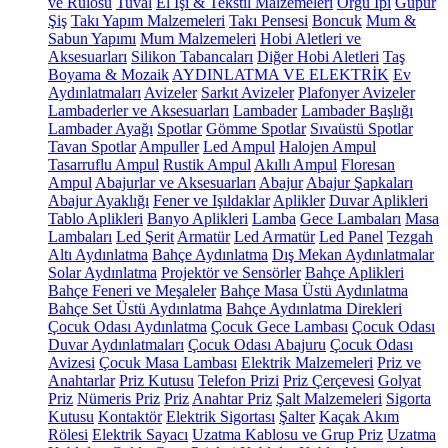
ve Rulosu
Tuval
El İşi & Tekstil Malzemeleri
Örgü İpi
Güpür
Şiş
Takı Yapım Malzemeleri
Takı Pensesi
Boncuk
Mum &
Sabun Yapımı
Mum Malzemeleri
Hobi Aletleri ve
Aksesuarları
Silikon Tabancaları
Diğer Hobi Aletleri
Taş
Boyama & Mozaik
AYDINLATMA VE ELEKTRİK
Ev
Aydınlatmaları
Avizeler
Sarkıt Avizeler
Plafonyer Avizeler
Lambaderler ve Aksesuarları
Lambader
Lambader Başlığı
Lambader Ayağı
Spotlar
Gömme Spotlar
Sıvaüstü Spotlar
Tavan Spotlar
Ampuller
Led Ampul
Halojen Ampul
Tasarruflu Ampul
Rustik Ampul
Akıllı Ampul
Floresan
Ampul
Abajurlar ve Aksesuarları
Abajur
Abajur Şapkaları
Abajur Ayaklığı
Fener ve Işıldaklar
Aplikler
Duvar Aplikleri
Tablo Aplikleri
Banyo Aplikleri
Lamba
Gece Lambaları
Masa
Lambaları
Led Şerit
Armatür
Led Armatür
Led Panel
Tezgah
Altı Aydınlatma
Bahçe Aydınlatma
Dış Mekan Aydınlatmalar
Solar Aydınlatma
Projektör ve Sensörler
Bahçe Aplikleri
Bahçe Feneri ve Meşaleler
Bahçe Masa Üstü Aydınlatma
Bahçe Set Üstü Aydınlatma
Bahçe Aydınlatma Direkleri
Çocuk Odası Aydınlatma
Çocuk Gece Lambası
Çocuk Odası
Duvar Aydınlatmaları
Çocuk Odası Abajuru
Çocuk Odası
Avizesi
Çocuk Masa Lambası
Elektrik Malzemeleri
Priz ve
Anahtarlar
Priz Kutusu
Telefon Prizi
Priz Çerçevesi
Golyat
Priz
Nümeris Priz
Priz
Anahtar Priz
Şalt Malzemeleri
Sigorta
Kutusu
Kontaktör
Elektrik Sigortası
Şalter
Kaçak Akım
Rölesi
Elektrik Sayacı
Uzatma Kablosu ve Grup Priz
Uzatma