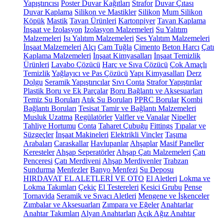
Yapıştırıcısı
Poster Duvar Kağıtları
Strafor
Duvar Çıtası
Duvar Kaplama
Silikon ve Mastikler
Silikon
Mum Silikon
Köpük
Mastik
Tavan Ürünleri
Kartonpiyer
Tavan Kaplama
İnşaat ve İzolasyon
İzolasyon Malzemeleri
Su Yalıtım
Malzemeleri
Isı Yalıtım Malzemeleri
Ses Yalıtım Malzemeleri
İnşaat Malzemeleri
Alçı
Cam Tuğla
Çimento
Beton Harcı
Çatı
Kaplama Malzemeleri
İnşaat Kimyasalları
İnşaat Temizlik
Ürünleri
Lavabo Çözücü
Harç ve Sıva Çözücü
Çok Amaçlı
Temizlik
Yağlayıcı ve Pas Çözücü
Yapı Kimyasalları
Derz
Dolgu
Seramik Yapıştırıcılar
Sıvı Conta
Strafor Yapıştırılar
Plastik Boru ve Ek Parçalar
Boru Bağlantı ve Aksesuarları
Temiz Su Boruları
Atık Su Boruları
PPRC Borular
Kombi
Bağlantı Boruları
Tesisat Tamir ve Bağlantı Malzemeleri
Musluk Uzatma
Regülatörler
Valfler ve Vanalar
Nipeller
Tahliye Hortumu
Conta
Taharet Çubuğu
Fittings
Tıpalar ve
Süzgeçler
İnşaat Makineleri
Elektrikli Vinçler
Taşıma
Arabaları
Caraskallar
Havlupanlar
Ahşaplar
Masif Paneller
Keresteler
Ahşap Seperatörler
Ahşap Çatı Malzemeleri
Çatı
Penceresi
Çatı Merdiveni
Ahşap Merdivenler
Trabzan
Sundurma
Menfezler
Banyo Menfezi
Su Deposu
HIRDAVAT EL ALETLERİ VE OTO
El Aletleri
Lokma ve
Lokma Takımları
Çekiç
El Testereleri
Kesici Grubu
Pense
Tornavida
Seramik ve Sıvacı Aletleri
Mengene ve İşkenceler
Zımbalar ve Aksesuarları
Zımpara ve Eğeler
Anahtarlar
Anahtar Takımları
Alyan Anahtarları
Açık Ağız Anahtar