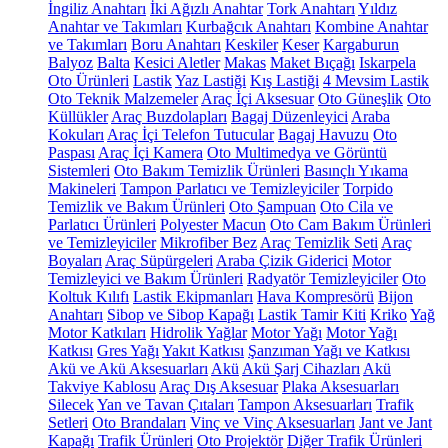
İngiliz Anahtarı
İki Ağızlı Anahtar
Tork Anahtarı
Yıldız
Anahtar ve Takımları
Kurbağcık Anahtarı
Kombine Anahtar
ve Takımları
Boru Anahtarı
Keskiler
Keser
Kargaburun
Balyoz
Balta
Kesici Aletler
Makas
Maket Bıçağı
Iskarpela
Oto Ürünleri
Lastik
Yaz Lastiği
Kış Lastiği
4 Mevsim Lastik
Oto Teknik Malzemeler
Araç İçi Aksesuar
Oto Güneşlik
Oto
Küllükler
Araç Buzdolapları
Bagaj Düzenleyici
Araba
Kokuları
Araç İçi Telefon Tutucular
Bagaj Havuzu
Oto
Paspası
Araç İçi Kamera
Oto Multimedya ve Görüntü
Sistemleri
Oto Bakım Temizlik Ürünleri
Basınçlı Yıkama
Makineleri
Tampon Parlatıcı ve Temizleyiciler
Torpido
Temizlik ve Bakım Ürünleri
Oto Şampuan
Oto Cila ve
Parlatıcı Ürünleri
Polyester Macun
Oto Cam Bakım Ürünleri
ve Temizleyiciler
Mikrofiber Bez
Araç Temizlik Seti
Araç
Boyaları
Araç Süpürgeleri
Araba Çizik Giderici
Motor
Temizleyici ve Bakım Ürünleri
Radyatör Temizleyiciler
Oto
Koltuk Kılıfı
Lastik Ekipmanları
Hava Kompresörü
Bijon
Anahtarı
Sibop ve Sibop Kapağı
Lastik Tamir Kiti
Kriko
Yağ
Motor Katkıları
Hidrolik Yağlar
Motor Yağı
Motor Yağı
Katkısı
Gres Yağı
Yakıt Katkısı
Şanzıman Yağı ve Katkısı
Akü ve Akü Aksesuarları
Akü
Akü Şarj Cihazları
Akü
Takviye Kablosu
Araç Dış Aksesuar
Plaka Aksesuarları
Silecek
Yan ve Tavan Çıtaları
Tampon Aksesuarları
Trafik
Setleri
Oto Brandaları
Vinç ve Vinç Aksesuarları
Jant ve Jant
Kapağı
Trafik Ürünleri
Oto Projektör
Diğer Trafik Ürünleri