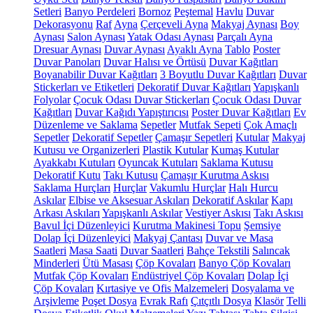
Setleri
Banyo Perdeleri
Bornoz
Peştemal
Havlu
Duvar
Dekorasyonu
Raf
Ayna
Çerçeveli Ayna
Makyaj Aynası
Boy
Aynası
Salon Aynası
Yatak Odası Aynası
Parçalı Ayna
Dresuar Aynası
Duvar Aynası
Ayaklı Ayna
Tablo
Poster
Duvar Panoları
Duvar Halısı ve Örtüsü
Duvar Kağıtları
Boyanabilir Duvar Kağıtları
3 Boyutlu Duvar Kağıtları
Duvar
Stickerları ve Etiketleri
Dekoratif Duvar Kağıtları
Yapışkanlı
Folyolar
Çocuk Odası Duvar Stickerları
Çocuk Odası Duvar
Kağıtları
Duvar Kağıdı Yapıştırıcısı
Poster Duvar Kağıtları
Ev
Düzenleme ve Saklama
Sepetler
Mutfak Sepeti
Çok Amaçlı
Sepetler
Dekoratif Sepetler
Çamaşır Sepetleri
Kutular
Makyaj
Kutusu ve Organizerleri
Plastik Kutular
Kumaş Kutular
Ayakkabı Kutuları
Oyuncak Kutuları
Saklama Kutusu
Dekoratif Kutu
Takı Kutusu
Çamaşır Kurutma Askısı
Saklama Hurçları
Hurçlar
Vakumlu Hurçlar
Halı Hurcu
Askılar
Elbise ve Aksesuar Askıları
Dekoratif Askılar
Kapı
Arkası Askıları
Yapışkanlı Askılar
Vestiyer Askısı
Takı Askısı
Bavul İçi Düzenleyici
Kurutma Makinesi Topu
Şemsiye
Dolap İçi Düzenleyici
Makyaj Çantası
Duvar ve Masa
Saatleri
Masa Saati
Duvar Saatleri
Bahçe Tekstili
Salıncak
Minderleri
Ütü Masası
Çöp Kovaları
Banyo Çöp Kovaları
Mutfak Çöp Kovaları
Endüstriyel Çöp Kovaları
Dolap İçi
Çöp Kovaları
Kırtasiye ve Ofis Malzemeleri
Dosyalama ve
Arşivleme
Poşet Dosya
Evrak Rafı
Çıtçıtlı Dosya
Klasör
Telli