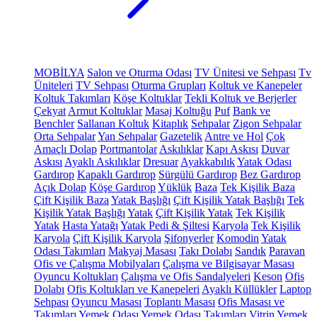
MOBİLYA
Salon ve Oturma Odası
TV Ünitesi ve Sehpası
Tv
Üniteleri
TV Sehpası
Oturma Grupları
Koltuk ve Kanepeler
Koltuk Takımları
Köşe Koltuklar
Tekli Koltuk ve Berjerler
Çekyat
Armut Koltuklar
Masaj Koltuğu
Puf
Bank ve
Benchler
Sallanan Koltuk
Kitaplık
Sehpalar
Zigon Sehpalar
Orta Sehpalar
Yan Sehpalar
Gazetelik
Antre ve Hol
Çok
Amaçlı Dolap
Portmantolar
Askılıklar
Kapı Askısı
Duvar
Askısı
Ayaklı Askılıklar
Dresuar
Ayakkabılık
Yatak Odası
Gardırop
Kapaklı Gardırop
Sürgülü Gardırop
Bez Gardırop
Açık Dolap
Köşe Gardırop
Yüklük
Baza
Tek Kişilik Baza
Çift Kişilik Baza
Yatak Başlığı
Çift Kişilik Yatak Başlığı
Tek
Kişilik Yatak Başlığı
Yatak
Çift Kişilik Yatak
Tek Kişilik
Yatak
Hasta Yatağı
Yatak Pedi & Şiltesi
Karyola
Tek Kişilik
Karyola
Çift Kişilik Karyola
Şifonyerler
Komodin
Yatak
Odası Takımları
Makyaj Masası
Takı Dolabı
Sandık
Paravan
Ofis ve Çalışma Mobilyaları
Çalışma ve Bilgisayar Masası
Oyuncu Koltukları
Çalışma ve Ofis Sandalyeleri
Keson
Ofis
Dolabı
Ofis Koltukları ve Kanepeleri
Ayaklı Küllükler
Laptop
Sehpası
Oyuncu Masası
Toplantı Masası
Ofis Masası ve
Takımları
Yemek Odası
Yemek Odası Takımları
Vitrin
Yemek